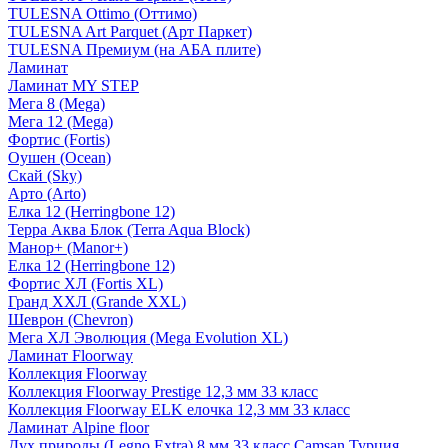
TULESNA Ottimo (Оттимо)
TULESNA Art Parquet (Арт Паркет)
TULESNA Премиум (на АБА плите)
Ламинат
Ламинат MY STEP
Мега 8 (Mega)
Мега 12 (Mega)
Фортис (Fortis)
Оушен (Ocean)
Скай (Sky)
Арто (Arto)
Елка 12 (Herringbone 12)
Терра Аква Блок (Terra Aqua Block)
Манор+ (Manor+)
Елка 12 (Herringbone 12)
Фортис ХЛ (Fortis XL)
Гранд ХХЛ (Grande XXL)
Шеврон (Chevron)
Мега ХЛ Эволюция (Mega Evolution XL)
Ламинат Floorway
Коллекция Floorway
Коллекция Floorway Prestige 12,3 мм 33 класс
Коллекция Floorway ELK елочка 12,3 мм 33 класс
Ламинат Alpine floor
Дух природы (Legno Extra) 8 мм 33 класс Camsan Турция