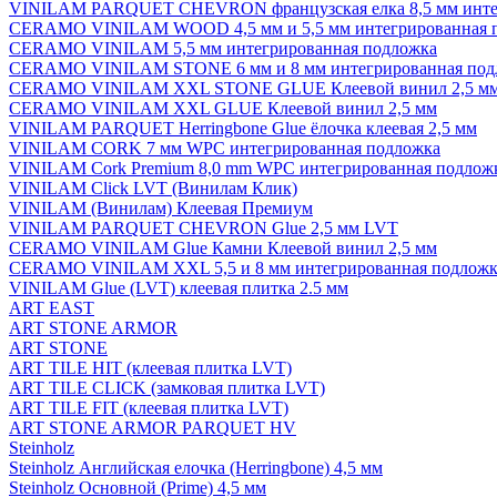
VINILAM PARQUET CHEVRON французская елка 8,5 мм инте
CERAMO VINILAM WOOD 4,5 мм и 5,5 мм интегрированная 
CERAMO VINILAM 5,5 мм интегрированная подложка
CERAMO VINILAM STONE 6 мм и 8 мм интегрированная под
CERAMO VINILAM XXL STONE GLUE Клеевой винил 2,5 м
CERAMO VINILAM XXL GLUE Клеевой винил 2,5 мм
VINILAM PARQUET Herringbone Glue ёлочка клеевая 2,5 мм
VINILAM CORK 7 мм WPC интегрированная подложка
VINILAM Cork Premium 8,0 mm WPC интегрированная подлож
VINILAM Click LVT (Винилам Клик)
VINILAM (Винилам) Клеевая Премиум
VINILAM PARQUET CHEVRON Glue 2,5 мм LVT
CERAMO VINILAM Glue Камни Клеевой винил 2,5 мм
CERAMO VINILAM XXL 5,5 и 8 мм интегрированная подложк
VINILAM Glue (LVT) клеевая плитка 2.5 мм
ART EAST
ART STONE ARMOR
ART STONE
ART TILE HIT (клеевая плитка LVT)
ART TILE CLICK (замковая плитка LVT)
ART TILE FIT (клеевая плитка LVT)
ART STONE ARMOR PARQUET HV
Steinholz
Steinholz Английская елочка (Herringbone) 4,5 мм
Steinholz Основной (Prime) 4,5 мм