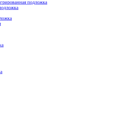
грированная подложка
подложка
ложка
м
ка
а