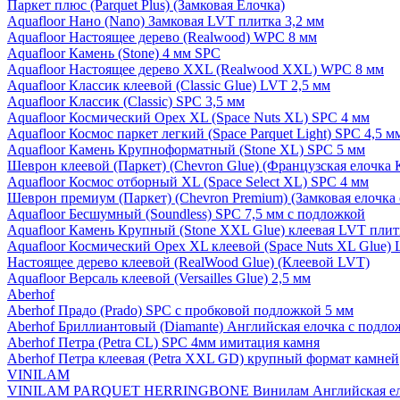
Паркет плюс (Parquet Plus) (Замковая Елочка)
Aquafloor Нано (Nano) Замковая LVT плитка 3,2 мм
Aquafloor Настоящее дерево (Realwood) WPC 8 мм
Aquafloor Камень (Stone) 4 мм SPC
Aquafloor Настоящее дерево XXL (Realwood XXL) WPC 8 мм
Aquafloor Классик клеевой (Classic Glue) LVT 2,5 мм
Aquafloor Классик (Classic) SPC 3,5 мм
Aquafloor Космический Орех XL (Space Nuts XL) SPC 4 мм
Aquafloor Космос паркет легкий (Space Parquet Light) SPC 4,5 
Aquafloor Камень Крупноформатный (Stone XL) SPC 5 мм
Шеврон клеевой (Паркет) (Chevron Glue) (Французская елочка 
Aquafloor Космос отборный XL (Space Select XL) SPC 4 мм
Шеврон премиум (Паркет) (Chevron Premium) (Замковая елочка 
Aquafloor Бесшумный (Soundless) SPC 7,5 мм с подложкой
Aquafloor Камень Крупный (Stone XXL Glue) клеевая LVT плит
Aquafloor Космический Орех XL клеевой (Space Nuts XL Glue) 
Настоящее дерево клеевой (RealWood Glue) (Клеевой LVT)
Aquafloor Версаль клеевой (Versailles Glue) 2,5 мм
Aberhof
Aberhof Прадо (Prado) SPC с пробковой подложкой 5 мм
Aberhof Бриллиантовый (Diamante) Английская елочка с подло
Aberhof Петра (Petra CL) SPC 4мм имитация камня
Aberhof Петра клеевая (Petra XXL GD) крупный формат камней
VINILAM
VINILAM PARQUET HERRINGBONE Винилам Английская ел