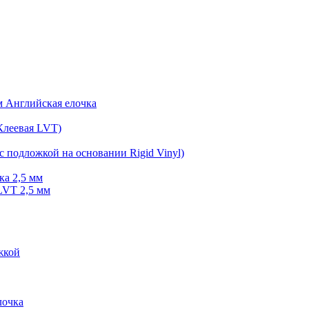
мм Английская елочка
Клеевая LVT)
с подложкой на основании Rigid Vinyl)
ка 2,5 мм
LVT 2,5 мм
жкой
очка