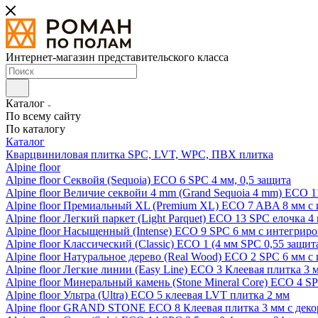
Интернет-магазин представительского класса
Каталог
По всему сайту
По каталогу
Каталог
Кварцвиниловая плитка SPC, LVT, WPC, ПВХ плитка
Alpine floor
Alpine floor Секвойя (Sequoia) ECO 6 SPC 4 мм, 0,5 защита
Alpine floor Величие секвойи 4 mm (Grand Sequoia 4 mm) ECO 1
Alpine floor Премиальный XL (Premium XL) ECO 7 ABA 8 мм с
Alpine floor Легкий паркет (Light Parquet) ECO 13 SPC елочка 4
Alpine floor Насыщенный (Intense) ECO 9 SPC 6 мм с интегрир
Alpine floor Классический (Classic) ECO 1 (4 мм SPC 0,55 защит
Alpine floor Натуральное дерево (Real Wood) ECO 2 SPC 6 мм 
Alpine floor Легкие линии (Easy Line) ECO 3 Клеевая плитка 3
Alpine floor Минеральный камень (Stone Mineral Core) ECO 4 S
Alpine floor Ультра (Ultra) ECO 5 клеевая LVT плитка 2 мм
Alpine floor GRAND STONE ECO 8 Клеевая плитка 3 мм с деко