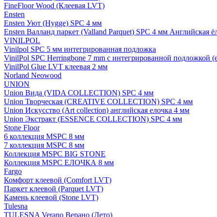
FineFloor Wood (Клеевая LVT)
Ensten
Ensten Уют (Hygge) SPC 4 мм
Ensten Валланд паркет (Valland Parquet) SPC 4 мм Английская ё
VINILPOL
Vinilpol SPC 5 мм интегрированная подложка
VinilPol SPC Herringbone 7 mm с интегрированной подложкой (
VinilPol Glue LVT клеевая 2 мм
Norland Neowood
UNION
Union Вида (VIDA COLLECTION) SPC 4 мм
Union Творческая (CREATIVE COLLECTION) SPC 4 мм
Union Искусство (Art collection) английская елочка 4 мм
Union Экстракт (ESSENCE COLLECTION) SPC 4 мм
Stone Floor
6 коллекция MSPC 8 мм
7 коллекция MSPC 8 мм
Коллекция MSPC BIG STONE
Коллекция MSPC ЕЛОЧКА 8 мм
Fargo
Комфорт клеевой (Comfort LVT)
Паркет клеевой (Parquet LVT)
Камень клеевой (Stone LVT)
Tulesna
TULESNA Verano Верано (Лето)