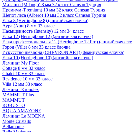
Миланго (Milango) 8 мм 32 класс Camsan Турция
Премиум (Premium) 10 мм 32 класс Camsan Турция
Шепот леса (Albero) 10 мм 32 класс Camsan Турция
Елка 8 (Herringbone 8) (английская елочка)
Аура (Aura) 8 мм 33 класс
Насыщенность (Intensity) 12 мм 34 класс
Елка 12 (Herringbone 12) (английская елочка)
Елка профессиональная 12 (Herringbone 12 Pro) (английская ело
Город (Ville) 8 мм 33 класс ёлочка
Искусство шеврона (CHEVRON ART) (французская ёлочка)
Елка 10 (Herringbone 10) (английская елочка)
Ламинат My Floor
Cottage 8 мм 32 класс
Chalet 10 мм 33 класс
Residence 10 мм 33 класс
Villa 12 мм 33 класс
Ламинат Kronotex
MAMMUT Plus
MAMMUT
ROBUSTO
AQUA AMAZONE
Ламинат La MOENA
Monte Cristallo
Bellamonte
Bella Marianna