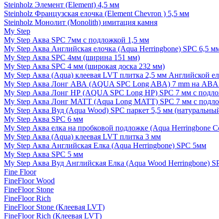
Steinholz Элемент (Element) 4,5 мм
Steinholz Французская елочка (Element Chevron ) 5,5 мм
Steinholz Монолит (Monolith) имитация камня
My Step
My Step Аква SPC 7мм c подложкой 1,5 мм
My Step Аква Английская елочка (Aqua Herringbone) SPC 6,5 м
My Step Аква SPC 4мм (ширина 151 мм)
My Step Аква SPC 4 мм (широкая доска 232 мм)
My Step Аква (Aqua) клеевая LVT плитка 2,5 мм Английской е
My Step Аква Лонг АВА (AQUA SPC Long ABA) 7 mm на ABA 
My Step Аква Лонг НР (AQUA SPC Long HP) SPC 7 мм с подло
My Step Аква Лонг MATT (Aqua Long MATT) SPC 7 мм с подло
My Step Аква Вуд (Aqua Wood) SPC паркет 5,5 мм (натуральны
My Step Аква SPC 6 мм
My Step Аква елка на пробковой подложке (Aqua Herringbone C
My Step Аква (Aqua) клеевая LVT плитка 3 мм
My Step Аква Английская Елка (Aqua Herringbone) SPC 5мм
My Step Аква SPC 5 мм
My Step Аква Вуд Английская Елка (Aqua Wood Herringbone) S
Fine Floor
FineFloor Wood
FineFloor Stone
FineFloor Rich
FineFloor Stone (Клеевая LVT)
FineFloor Rich (Клеевая LVT)