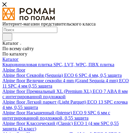
Интернет-магазин представительского класса
Каталог
По всему сайту
По каталогу
Каталог
Кварцвиниловая плитка SPC, LVT, WPC, ПВХ плитка
Alpine floor
Alpine floor Секвойя (Sequoia) ECO 6 SPC 4 мм, 0,5 защита
Alpine floor Величие секвойи 4 mm (Grand Sequoia 4 mm) ECO
11 SPC 4 мм 0,55 защита
Alpine floor Премиальный XL (Premium XL) ECO 7 ABA 8 мм
с интегрированной подложкой
Alpine floor Легкий паркет (Light Parquet) ECO 13 SPC елочка
4 мм, 0,55 защита
Alpine floor Насыщенный (Intense) ECO 9 SPC 6 мм с
интегрированной подложкой, 0,55 защита
Alpine floor Классический (Classic) ECO 1 (4 мм SPC 0,55
защита 43 класс)