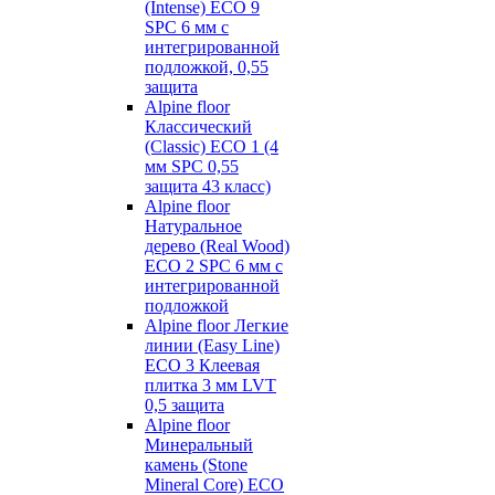
(Intense) ECO 9
SPC 6 мм с
интегрированной
подложкой, 0,55
защита
Alpine floor
Классический
(Classic) ECO 1 (4
мм SPC 0,55
защита 43 класс)
Alpine floor
Натуральное
дерево (Real Wood)
ECO 2 SPC 6 мм с
интегрированной
подложкой
Alpine floor Легкие
линии (Easy Line)
ECO 3 Клеевая
плитка 3 мм LVT
0,5 защита
Alpine floor
Минеральный
камень (Stone
Mineral Core) ECO