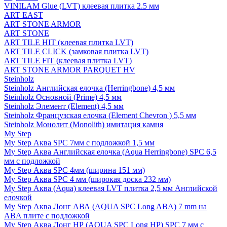
VINILAM Glue (LVT) клеевая плитка 2.5 мм
ART EAST
ART STONE ARMOR
ART STONE
ART TILE HIT (клеевая плитка LVT)
ART TILE CLICK (замковая плитка LVT)
ART TILE FIT (клеевая плитка LVT)
ART STONE ARMOR PARQUET HV
Steinholz
Steinholz Английская елочка (Herringbone) 4,5 мм
Steinholz Основной (Prime) 4,5 мм
Steinholz Элемент (Element) 4,5 мм
Steinholz Французская елочка (Element Chevron ) 5,5 мм
Steinholz Монолит (Monolith) имитация камня
My Step
My Step Аква SPC 7мм c подложкой 1,5 мм
My Step Аква Английская елочка (Aqua Herringbone) SPC 6,5
мм с подложкой
My Step Аква SPC 4мм (ширина 151 мм)
My Step Аква SPC 4 мм (широкая доска 232 мм)
My Step Аква (Aqua) клеевая LVT плитка 2,5 мм Английской
елочкой
My Step Аква Лонг АВА (AQUA SPC Long ABA) 7 mm на
ABA плите с подложкой
My Step Аква Лонг НР (AQUA SPC Long HP) SPC 7 мм с