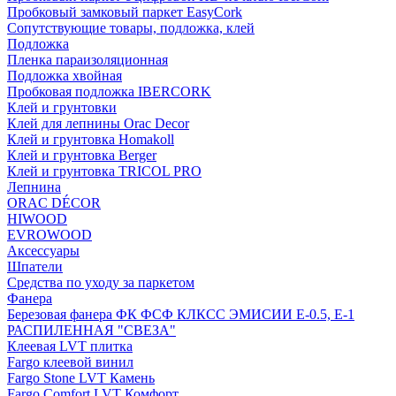
Пробковый замковый паркет EasyCork
Сопутствующие товары, подложка, клей
Подложка
Пленка параизоляционная
Подложка хвойная
Пробковая подложка IBERCORK
Клей и грунтовки
Клей для лепнины Orac Decor
Клей и грунтовка Homakoll
Клей и грунтовка Berger
Клей и грунтовка TRICOL PRO
Лепнина
ORAC DÉCOR
HIWOOD
EVROWOOD
Аксессуары
Шпатели
Средства по уходу за паркетом
Фанера
Березовая фанера ФК ФСФ КЛКСС ЭМИСИИ Е-0.5, Е-1
РАСПИЛЕННАЯ "СВЕЗА"
Клеевая LVT плитка
Fargo клеевой винил
Fargo Stone LVT Камень
Fargo Comfort LVT Комфорт