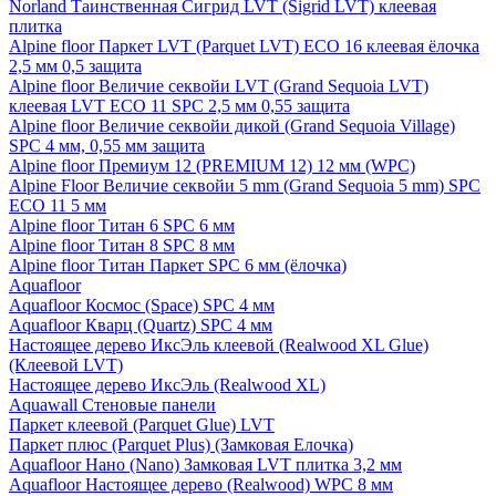
Norland Таинственная Сигрид LVT (Sigrid LVT) клеевая
плитка
Alpine floor Паркет LVT (Parquet LVT) ECO 16 клеевая ёлочка
2,5 мм 0,5 защита
Alpine floor Величие секвойи LVT (Grand Sequoia LVT)
клеевая LVT ECO 11 SPC 2,5 мм 0,55 защита
Alpine floor Величие секвойи дикой (Grand Sequoia Village)
SPC 4 мм, 0,55 мм защита
Alpine floor Премиум 12 (PREMIUM 12) 12 мм (WPC)
Alpine Floor Величие секвойи 5 mm (Grand Sequoia 5 mm) SPC
ECO 11 5 мм
Alpine floor Титан 6 SPC 6 мм
Alpine floor Титан 8 SPC 8 мм
Alpine floor Титан Паркет SPC 6 мм (ёлочка)
Aquafloor
Aquafloor Космос (Space) SPC 4 мм
Aquafloor Кварц (Quartz) SPC 4 мм
Настоящее дерево ИксЭль клеевой (Realwood XL Glue)
(Клеевой LVT)
Настоящее дерево ИксЭль (Realwood XL)
Aquawall Стеновые панели
Паркет клеевой (Parquet Glue) LVT
Паркет плюс (Parquet Plus) (Замковая Елочка)
Aquafloor Нано (Nano) Замковая LVT плитка 3,2 мм
Aquafloor Настоящее дерево (Realwood) WPC 8 мм