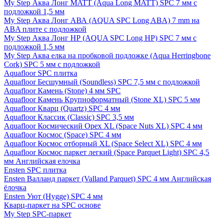
My Step Аква Лонг MATT (Aqua Long MATT) SPC 7 мм с
подложкой 1,5 мм
My Step Аква Лонг АВА (AQUA SPC Long ABA) 7 mm на
ABA плите с подложкой
My Step Аква Лонг НР (AQUA SPC Long HP) SPC 7 мм с
подложкой 1,5 мм
My Step Аква елка на пробковой подложке (Aqua Herringbone
Cork) SPC 5 мм с подложкой
Aquafloor SPC плитка
Aquafloor Бесшумный (Soundless) SPC 7,5 мм с подложкой
Aquafloor Камень (Stone) 4 мм SPC
Aquafloor Камень Крупноформатный (Stone XL) SPC 5 мм
Aquafloor Кварц (Quartz) SPC 4 мм
Aquafloor Классик (Classic) SPC 3,5 мм
Aquafloor Космический Орех XL (Space Nuts XL) SPC 4 мм
Aquafloor Космос (Space) SPC 4 мм
Aquafloor Космос отборный XL (Space Select XL) SPC 4 мм
Aquafloor Космос паркет легкий (Space Parquet Light) SPC 4,5
мм Английская елочка
Ensten SPC плитка
Ensten Валланд паркет (Valland Parquet) SPC 4 мм Английская
ёлочка
Ensten Уют (Hygge) SPC 4 мм
Кварц-паркет на SPC основе
My Step SPC-паркет