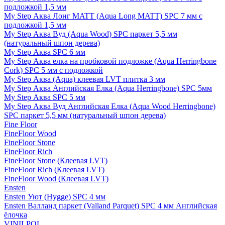
подложкой 1,5 мм
My Step Аква Лонг MATT (Aqua Long MATT) SPC 7 мм с
подложкой 1,5 мм
My Step Аква Вуд (Aqua Wood) SPC паркет 5,5 мм
(натуральный шпон дерева)
My Step Аква SPC 6 мм
My Step Аква елка на пробковой подложке (Aqua Herringbone
Cork) SPC 5 мм с подложкой
My Step Аква (Aqua) клеевая LVT плитка 3 мм
My Step Аква Английская Елка (Aqua Herringbone) SPC 5мм
My Step Аква SPC 5 мм
My Step Аква Вуд Английская Елка (Aqua Wood Herringbone)
SPC паркет 5,5 мм (натуральный шпон дерева)
Fine Floor
FineFloor Wood
FineFloor Stone
FineFloor Rich
FineFloor Stone (Клеевая LVT)
FineFloor Rich (Клеевая LVT)
FineFloor Wood (Клеевая LVT)
Ensten
Ensten Уют (Hygge) SPC 4 мм
Ensten Валланд паркет (Valland Parquet) SPC 4 мм Английская
ёлочка
VINILPOL