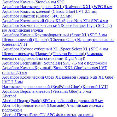
Aquafloor Камень (Stone) 4 мм SPC
Aquafloor Настоящее дерево XXL (Realwood XXL) WPC 8 мм
Aquafloor Классик клеевой (Classic Glue) LVT 2,5 мм
Aquafloor Классик (Classic) SPC 3,5 мм
Aquafloor Космический Орех XL (Space Nuts XL) SPC 4 мм
Aquafloor Космос паркет легкий (Space Parquet Light) SPC 4,5
мм Английская елочка
Aquafloor Камень Крупноформатный (Stone XL) SPC 5 мм
Шеврон клеевой (Паркет) (Chevron Glue) (Французская елочка
Клеевая LVT)
Aquafloor Космос отборный XL (Space Select XL) SPC 4 мм
Шеврон премиум (Паркет) (Chevron Premium) (Замковая
елочка с подложкой на основании Rigid Vinyl)
Aquafloor Бесшумный (Soundless) SPC 7,5 мм с подложкой
Aquafloor Камень Крупный (Stone XXL Glue) клеевая LVT
плитка 2,5 мм
Aquafloor Космический Орех XL клеевой (Space Nuts XL Glue)
LVT 2,5 мм
Настоящее дерево клеевой (RealWood Glue) (Клеевой LVT)
Aquafloor Версаль клеевой (Versailles Glue) 2,5 мм
Aberhof
Aberhof Прадо (Prado) SPC с пробковой подложкой 5 мм
Aberhof Бриллиантовый (Diamante) Английская елочка с
подложкой
Aberhof Петра (Petra CL) SPC 4мм имитация камня