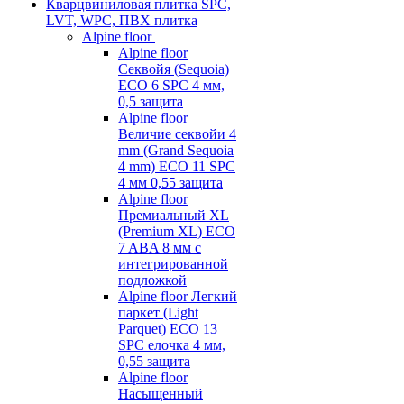
Кварцвиниловая плитка SPC,
LVT, WPC, ПВХ плитка
Alpine floor
Alpine floor
Секвойя (Sequoia)
ECO 6 SPC 4 мм,
0,5 защита
Alpine floor
Величие секвойи 4
mm (Grand Sequoia
4 mm) ECO 11 SPC
4 мм 0,55 защита
Alpine floor
Премиальный XL
(Premium XL) ECO
7 ABA 8 мм с
интегрированной
подложкой
Alpine floor Легкий
паркет (Light
Parquet) ECO 13
SPC елочка 4 мм,
0,55 защита
Alpine floor
Насыщенный