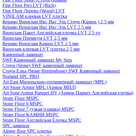
Fine Floor Рич LVT (Rich)
Fine Floor Дерево (Wood) LVT
VINILAM клеевая LVT плитка
Керамо Винилам Икс Икс Эль Стоун (Камни ) 2,5 мм
Керамо Винилам Икс Икс Эль LVT 2,5 мм
Винилам Пакет Английская елочка LVT 2,5 vv
Винилам Премиум LVT 2,5 мм
Керамо Винилам Камни LVT 2,5 мм
Винилам клеевая LVT плитка 2,5 мм
Каменный ламинат
SWF Каменный ламинат My Step
Стоун (Stone) SWF каменный ламинат
Стоун Елка (Stone Herringbone) SWF Каменный ламинат
Norland SPC PRO
Art East Минерально-полимерный ламинат (MPL)
Art Stone Armor MPL (Армор МПЛ)
Art Sone Armor Parquet HV (Армор Паркет Английская елочка)
Stone Floor MSPC
Stone Floor 6 MSPC
Stone Floor 7 (узкая плашка) MSPC
Stone Floor КАМНИ MSPC
Stone Floor Английская Елочка MSPC
SPC ламинат
Alpine floor SPC плитка