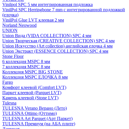
Vinilpol SPC 5 мм интегрированная подложка
VinilPol SPC Herringbone 7 mm с интегрированной подложкой
(елочка)
VinilPol Glue LVT клеевая 2 мм
Norland Neowood
UNION
Union Вида (VIDA COLLECTION) SPC 4 мм
Union Творческая (CREATIVE COLLECTION) SPC 4 мм
Union Искусство (Art collection) английская елочка 4 мм
Union Экстракт (ESSENCE COLLECTION) SPC 4 мм
Stone Floor
6 коллекция MSPC 8 мм
7 коллекция MSPC 8 мм
Коллекция MSPC BIG STONE
Коллекция MSPC ЕЛОЧКА 8 мм
Fargo
Комфорт клеевой (Comfort LVT)
Паркет клеевой (Parquet LVT)
Камень клеевой (Stone LVT)
Tulesna
TULESNA Verano Верано (Лето)
TULESNA Ottimo (Оттимо)
TULESNA Art Parquet (Арт Паркет)
TULESNA Премиум (на АБА плите)
Ламинат