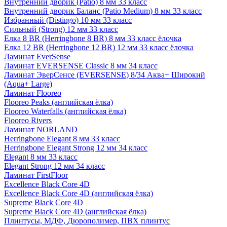
Внутренний дворик (Patio) 8 мм 33 класс
Внутренний дворик Баланс (Patio Medium) 8 мм 33 класс
Избранный (Distingo) 10 мм 33 класс
Сильный (Strong) 12 мм 33 класс
Елка 8 BR (Herringbone 8 BR) 8 мм 33 класс ёлочка
Елка 12 BR (Herringbone 12 BR) 12 мм 33 класс ёлочка
Ламинат EverSense
Ламинат EVERSENSE Classic 8 мм 34 класс
Ламинат ЭверСенсе (EVERSENSE) 8/34 Аква+ Широкий
(Aqua+ Large)
Ламинат Flooreo
Flooreo Peaks (английская ёлка)
Flooreo Waterfalls (английская ёлка)
Flooreo Rivers
Ламинат NORLAND
Herringbone Elegant 8 мм 33 класс
Herringbone Elegant Strong 12 мм 34 класс
Elegant 8 мм 33 класс
Elegant Strong 12 мм 34 класс
Ламинат FirstFloor
Excellence Black Core 4D
Excellence Black Core 4D (английская ёлка)
Supreme Black Core 4D
Supreme Black Core 4D (английская ёлка)
Плинтусы, МДФ, Дюрополимер, ПВХ плинтус