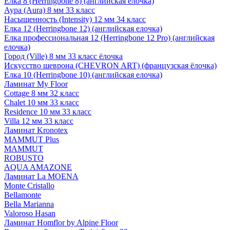
Елка 8 (Herringbone 8) (английская елочка)
Аура (Aura) 8 мм 33 класс
Насыщенность (Intensity) 12 мм 34 класс
Елка 12 (Herringbone 12) (английская елочка)
Елка профессиональная 12 (Herringbone 12 Pro) (английская
елочка)
Город (Ville) 8 мм 33 класс ёлочка
Искусство шеврона (CHEVRON ART) (французская ёлочка)
Елка 10 (Herringbone 10) (английская елочка)
Ламинат My Floor
Cottage 8 мм 32 класс
Chalet 10 мм 33 класс
Residence 10 мм 33 класс
Villa 12 мм 33 класс
Ламинат Kronotex
MAMMUT Plus
MAMMUT
ROBUSTO
AQUA AMAZONE
Ламинат La MOENA
Monte Cristallo
Bellamonte
Bella Marianna
Valoroso Hasan
Ламинат Homflor by Alpine Floor