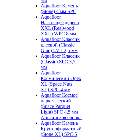
мм
Aquafloor Камень
(Stone) 4 мм SPC
Aquafloor
Настоящее дерево
XXL (Realwood
XXL) WPC 8 мм
Aquafloor Классик
клеевой (Classic
Glue) LVT 2,5 мм
Aquafloor Классик
(Classic) SPC 3,5
мм
Aquafloor
Космический Орех
XL (Space Nuts
XL) SPC 4 мм
Aquafloor Космос
паркет легкий
(Space Parquet
Light) SPC 4,5 мм
Английская елочка
Aquafloor Камень
Крупноформатный
(Stone XL) SPC 5