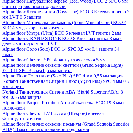
Alpine floor Натуральное дерево (Real Wood) ECO 2 SPC 6 мм
с интегрированной подложкой
Alpine floor Легкие линии (Easy Line) ECO 3 Клеевая плитка 3
мм LVT 0,5 защита
Alpine floor Минеральный камень (Stone Mineral Core) ECO 4
SPC 4 мм, декоры под камень
Alpine floor Ультра (Ultra) ECO 5 клеевая LVT плитка 2 мм
Alpine floor GRAND STONE ECO 8 Клеевая плитка 3 мм с
декорами под камень, LVT
Alpine floor Соло (Solo) ECO 14 SPC 3,5 мм 0,4 защита 34
класс
Alpine floor Chevron SPC Французская елочка 5 мм
Alpine floor Величие секвойи светлой (Grand Sequoia Light)
ECO 11 SPC 3,5 мм 0,5 мм защита
Alpine Floor Соло плюс (Solo Plus) SPC 4 мм 0,55 мм защита
Norland Таинственная Сигрид Плюс (Sigrid Plus) SPC 4 мм 0,5
мм защита
Norland Таинственная Сигрид АВА (Sigrid Superior ABA) 8
мм, 0,55 мм защита
Alpine floor Parquet Premium Английская елка ECO 19 8 мм с
подложкой
Alpine floor Chevron LVT 2.5мм (Шеврон) клеевая
Французская елочка
Alpine floor Величие секвойи премиум (Grand Sequoia Superior
ABA) 8 мм с интегрированной подложкой