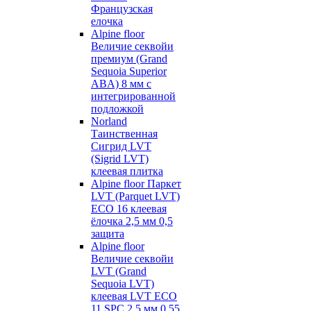
Французская
елочка
Alpine floor
Величие секвойи
премиум (Grand
Sequoia Superior
ABA) 8 мм с
интегрированной
подложкой
Norland
Таинственная
Сигрид LVT
(Sigrid LVT)
клеевая плитка
Alpine floor Паркет
LVT (Parquet LVT)
ECO 16 клеевая
ёлочка 2,5 мм 0,5
защита
Alpine floor
Величие секвойи
LVT (Grand
Sequoia LVT)
клеевая LVT ECO
11 SPC 2,5 мм 0,55