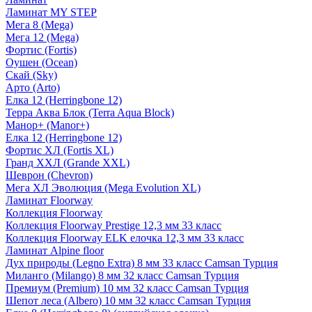
Ламинат MY STEP
Мега 8 (Mega)
Мега 12 (Mega)
Фортис (Fortis)
Оушен (Ocean)
Скай (Sky)
Арто (Arto)
Елка 12 (Herringbone 12)
Терра Аква Блок (Terra Aqua Block)
Манор+ (Manor+)
Елка 12 (Herringbone 12)
Фортис ХЛ (Fortis XL)
Гранд ХХЛ (Grande XXL)
Шеврон (Chevron)
Мега ХЛ Эволюция (Mega Evolution XL)
Ламинат Floorway
Коллекция Floorway
Коллекция Floorway Prestige 12,3 мм 33 класс
Коллекция Floorway ELK елочка 12,3 мм 33 класс
Ламинат Alpine floor
Дух природы (Legno Extra) 8 мм 33 класс Camsan Турция
Миланго (Milango) 8 мм 32 класс Camsan Турция
Премиум (Premium) 10 мм 32 класс Camsan Турция
Шепот леса (Albero) 10 мм 32 класс Camsan Турция