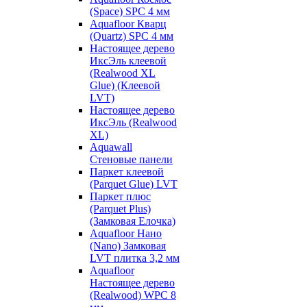
(Space) SPC 4 мм
Aquafloor Кварц
(Quartz) SPC 4 мм
Настоящее дерево
ИксЭль клеевой
(Realwood XL
Glue) (Клеевой
LVT)
Настоящее дерево
ИксЭль (Realwood
XL)
Aquawall
Стеновые панели
Паркет клеевой
(Parquet Glue) LVT
Паркет плюс
(Parquet Plus)
(Замковая Елочка)
Aquafloor Нано
(Nano) Замковая
LVT плитка 3,2 мм
Aquafloor
Настоящее дерево
(Realwood) WPC 8