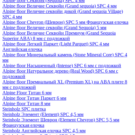
Alpine floor Секвойя (Sequoia) SPC 4 мм
Alpine floor Величие Секвойи (Grand sequoia) SPC 4 мм
Alpine floor Величие секвойи дикой (Grand sequoia Village)
SPC 4 мм
Alpine floor Chevron (Шеврон) SPC 5 мм Французская елочка
Alpine floor Величие секвойи (Grand Sequoia) 5 мм
Alpine floor Величие Секвойи Премиум (Grand Sequoia
Superior ABA) 8 мм с подложкой
Alpine floor Легкий Паркет (Light Parquet) SPC 4 мм
Английская елочка
Alpine floor Минеральный камень (Stone Mineral Core) SPC 4
мм
Alpine floor Насыщенный (Intense) SPC 6 мм с подложкой
Alpine floor Натуральное дерево (Real Wood) SPC 6 мм с
подложкой
Alpine floor Премиальный XL (Premium XL) на ABA плите 8
мм с подложкой
Alpine Floor Титан 6 мм
Alpine floor Титан Паркет 6 мм
Alpine floor Титан 8 мм
Steinholz SPC плитка
Steinholz Элемент (Element) SPC 4,5 мм
Steinholz Элемент Шеврон (Element Chevron) SPC 5,5 мм
Французская елочка
Steinholz Английская елочка SPC 4,5 мм