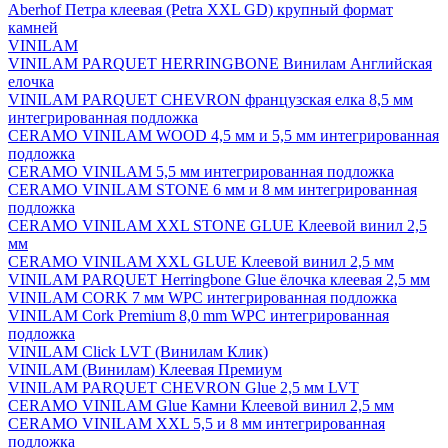
Aberhof Петра клеевая (Petra XXL GD) крупный формат
камней
VINILAM
VINILAM PARQUET HERRINGBONE Винилам Английская
елочка
VINILAM PARQUET CHEVRON французская елка 8,5 мм
интегрированная подложка
CERAMO VINILAM WOOD 4,5 мм и 5,5 мм интегрированная
подложка
CERAMO VINILAM 5,5 мм интегрированная подложка
CERAMO VINILAM STONE 6 мм и 8 мм интегрированная
подложка
CERAMO VINILAM XXL STONE GLUE Клеевой винил 2,5
мм
CERAMO VINILAM XXL GLUE Клеевой винил 2,5 мм
VINILAM PARQUET Herringbone Glue ёлочка клеевая 2,5 мм
VINILAM CORK 7 мм WPC интегрированная подложка
VINILAM Cork Premium 8,0 mm WPC интегрированная
подложка
VINILAM Click LVT (Винилам Клик)
VINILAM (Винилам) Клеевая Премиум
VINILAM PARQUET CHEVRON Glue 2,5 мм LVT
CERAMO VINILAM Glue Камни Клеевой винил 2,5 мм
CERAMO VINILAM XXL 5,5 и 8 мм интегрированная
подложка