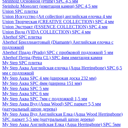
Steinholz Основной (Prime) SPC 4,5 мм
Steinholz Монолит (имитация камня) SPC 4,5 мм
Union SPC плитка
Union Искусство (Art collection) английская елочка 4 мм
Union Творческая (CREATIVE COLLECTION) SPC 4 мм
Union Экстракт (ESSENCE COLLECTION) SPC 4 мм
Union Вида (VIDA COLLECTION) SPC 4 мм
Aberhof SPC плитка
Aberhof Бриллиантовый (Diamante) Английская елочка с
подложкой
Aberhof Прадо (Prado) SPC с пробковой подложкой 5 мм
Aberhof Петра (Petra CL) SPC 4мм имитация камня
My Step SPC плитка
My Step Аква Английская елочка (Aqua Herringbone) SPC 6,5
мм с подложкой
My Step Аква SPC 4 мм (широкая доска 232 мм)
My Step Аква SPC 4мм (ширина 151 мм)
My Step Аква SPC 5 мм
My Step Аква SPC 6 мм
My Step Аква SPC 7мм c подложкой 1,5 мм
My Step Аква Вуд (Aqua Wood) SPC паркет 5,5 мм
(натуральный шпон дерева)
My Step Аква Вуд Английская Елка (Aqua Wood Herringbone)
SPC паркет 5,5 мм (натуральный шпон дерева)
My Step Аква Английская Елка (Aqua Herringbone) SPC 5мм