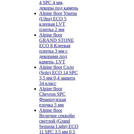
4 SPC 4 мм,
декоры под камень
Alpine floor Ультра
(Ultra) ECO 5
клеевая LVT
плитка 2 мм
Alpine floor
GRAND STONE
ECO 8 Клеевая
плитка 3 мм с
декорами под
камень, LVT
Alpine floor Соло
(Solo) ECO 14 SPC
3,5 мм 0,4 защита
34 класс
Alpine floor
Chevron SPC
Французская
елочка 5 мм
Alpine floor
Величие секвойи
светлой (Grand
Sequoia Light) ECO
11 SPC 3,5 мм 0,5