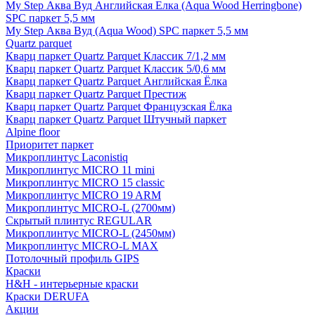
My Step Аква Вуд Английская Елка (Aqua Wood Herringbone)
SPC паркет 5,5 мм
My Step Аква Вуд (Aqua Wood) SPC паркет 5,5 мм
Quartz parquet
Кварц паркет Quartz Parquet Классик 7/1,2 мм
Кварц паркет Quartz Parquet Классик 5/0,6 мм
Кварц паркет Quartz Parquet Английская Ёлка
Кварц паркет Quartz Parquet Престиж
Кварц паркет Quartz Parquet Французская Ёлка
Кварц паркет Quartz Parquet Штучный паркет
Alpine floor
Приоритет паркет
Микроплинтус Laconistiq
Микроплинтус MICRO 11 mini
Микроплинтус MICRO 15 classic
Микроплинтус MICRO 19 ARM
Микроплинтус MICRO-L (2700мм)
Скрытый плинтус REGULAR
Микроплинтус MICRO-L (2450мм)
Микроплинтус MICRO-L MAX
Потолочный профиль GIPS
Краски
H&H - интерьерные краски
Краски DERUFA
Акции