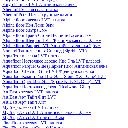
Fargo Parquet LVT Английская елочка
Aberhof LVT клеевая плитка
Aberhof Petra Петра крупные камни
Alpine floor клеевая LVT плитка
Alpine floor Изи Лайн 3мм
Alpine floor Ультра 2мм
Alpine floor Гранд Стоне Великие Камни 3мм
Alpine floor Шеврон LVT Французская елка 2,5 мм
Alpine floor Parquet LVT Английская елочка 2,5мм
Norland Таинственная Сигрид (Sigrid LVT)
Aquafloor клеевая LVT плитка
Aquafloor Настоящее дерево Икс Эль LVT клеевой
Aquafloor Parquer Glue (Паркет Глю) Английская елка
Aquafloor Chevron Glue LVT Французская елка
Aquafloor Камни Икс Икс Эль (Stone XXL Glue) LVT
Aquafloor Орех Икс Эль (Space Nuts XL Glue) LVT
Aquafloor Настоящее дерево (Realwood Glue)
Art East клеевая LVT плитка
Art East Арт Тайл Фит LVT
Art East Арт Тайл Хит
My Step клеевая LVT плитка
My Step Аква LVT Английская елочка 2,5 мм
My Step Аква LVT плитка 3 мм
Fine Floor клеевая LVT плитка
Fine Floor Stone (Стоун) Камни