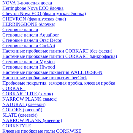
NOVA 1-полосная доска
Herringbone Nova ECO ёлочка
Chevron Nova ECO (французская ёлочка)
CHEVRON (французская ёлка)
HERRINGBONE (ёлочка)
Стеновые панели
Стеновые панели Aquafloor
Стеновые панели Orac Decor
Стеновые панели CorkArt
Настенные пробковые плитки CORKART (без фаски)
Настенные пробковые плитки CORKART (микрофаска)
Стеновые панели My step
Стеновые панели Hiwood
Настенные пробковые покрытия WALL DESIGN
Настенные пробковые покрытия iberCork
Пробковые покрытия, замковая пробка, клеевая пробка
CORKART
CORKART LITE (замок)
NARROW PLANK (замок)
NATURAL (клеевой)
COLORS (клеевой)
SLATE (клеевой)
NARROW PLANK (клеевой)
CORKSTYLE
Клеевые пробковые полы CORKWISE