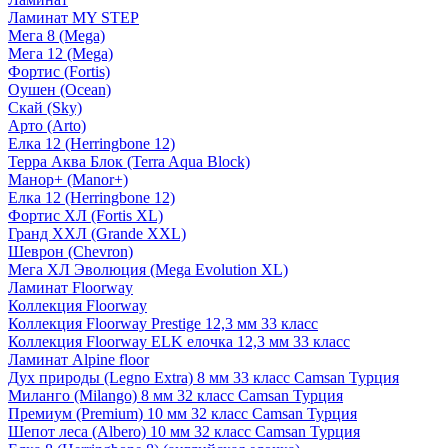
Ламинат MY STEP
Мега 8 (Mega)
Мега 12 (Mega)
Фортис (Fortis)
Оушен (Ocean)
Скай (Sky)
Арто (Arto)
Елка 12 (Herringbone 12)
Терра Аква Блок (Terra Aqua Block)
Манор+ (Manor+)
Елка 12 (Herringbone 12)
Фортис ХЛ (Fortis XL)
Гранд ХХЛ (Grande XXL)
Шеврон (Chevron)
Мега ХЛ Эволюция (Mega Evolution XL)
Ламинат Floorway
Коллекция Floorway
Коллекция Floorway Prestige 12,3 мм 33 класс
Коллекция Floorway ELK елочка 12,3 мм 33 класс
Ламинат Alpine floor
Дух природы (Legno Extra) 8 мм 33 класс Camsan Турция
Миланго (Milango) 8 мм 32 класс Camsan Турция
Премиум (Premium) 10 мм 32 класс Camsan Турция
Шепот леса (Albero) 10 мм 32 класс Camsan Турция