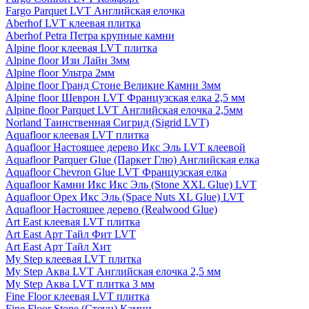
Fargo Parquet LVT Английская елочка
Aberhof LVT клеевая плитка
Aberhof Petra Петра крупные камни
Alpine floor клеевая LVT плитка
Alpine floor Изи Лайн 3мм
Alpine floor Ультра 2мм
Alpine floor Гранд Стоне Великие Камни 3мм
Alpine floor Шеврон LVT Французская елка 2,5 мм
Alpine floor Parquet LVT Английская елочка 2,5мм
Norland Таинственная Сигрид (Sigrid LVT)
Aquafloor клеевая LVT плитка
Aquafloor Настоящее дерево Икс Эль LVT клеевой
Aquafloor Parquer Glue (Паркет Глю) Английская елка
Aquafloor Chevron Glue LVT Французская елка
Aquafloor Камни Икс Икс Эль (Stone XXL Glue) LVT
Aquafloor Орех Икс Эль (Space Nuts XL Glue) LVT
Aquafloor Настоящее дерево (Realwood Glue)
Art East клеевая LVT плитка
Art East Арт Тайл Фит LVT
Art East Арт Тайл Хит
My Step клеевая LVT плитка
My Step Аква LVT Английская елочка 2,5 мм
My Step Аква LVT плитка 3 мм
Fine Floor клеевая LVT плитка
Fine Floor Stone (Стоун) Камни