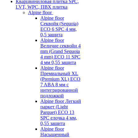
Кварцвиниловая плитка SPC,
LVT, WPC, ПВХ плитка
Alpine floor
Alpine floor
Секвойя (Sequoia)
ECO 6 SPC 4 мм,
0,5 защита
Alpine floor
Величие секвойи 4
mm (Grand Sequoia
4 mm) ECO 11 SPC
4 мм 0,55 защита
Alpine floor
Премиальный XL
(Premium XL) ECO
7 ABA 8 мм с
интегрированной
подложкой
Alpine floor Легкий
паркет (Light
Parquet) ECO 13
SPC елочка 4 мм,
0,55 защита
Alpine floor
Насыщенный