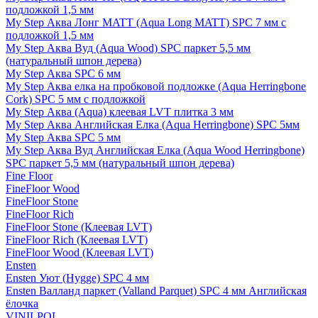
подложкой 1,5 мм
My Step Аква Лонг MATT (Aqua Long MATT) SPC 7 мм с
подложкой 1,5 мм
My Step Аква Вуд (Aqua Wood) SPC паркет 5,5 мм
(натуральный шпон дерева)
My Step Аква SPC 6 мм
My Step Аква елка на пробковой подложке (Aqua Herringbone
Cork) SPC 5 мм с подложкой
My Step Аква (Aqua) клеевая LVT плитка 3 мм
My Step Аква Английская Елка (Aqua Herringbone) SPC 5мм
My Step Аква SPC 5 мм
My Step Аква Вуд Английская Елка (Aqua Wood Herringbone)
SPC паркет 5,5 мм (натуральный шпон дерева)
Fine Floor
FineFloor Wood
FineFloor Stone
FineFloor Rich
FineFloor Stone (Клеевая LVT)
FineFloor Rich (Клеевая LVT)
FineFloor Wood (Клеевая LVT)
Ensten
Ensten Уют (Hygge) SPC 4 мм
Ensten Валланд паркет (Valland Parquet) SPC 4 мм Английская
ёлочка
VINILPOL