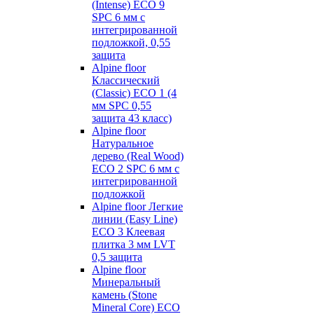
(Intense) ECO 9
SPC 6 мм с
интегрированной
подложкой, 0,55
защита
Alpine floor
Классический
(Classic) ECO 1 (4
мм SPC 0,55
защита 43 класс)
Alpine floor
Натуральное
дерево (Real Wood)
ECO 2 SPC 6 мм с
интегрированной
подложкой
Alpine floor Легкие
линии (Easy Line)
ECO 3 Клеевая
плитка 3 мм LVT
0,5 защита
Alpine floor
Минеральный
камень (Stone
Mineral Core) ECO