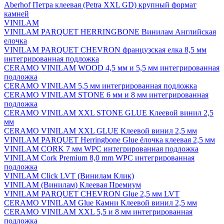
Aberhof Петра клеевая (Petra XXL GD) крупный формат
камней
VINILAM
VINILAM PARQUET HERRINGBONE Винилам Английская
елочка
VINILAM PARQUET CHEVRON французская елка 8,5 мм
интегрированная подложка
CERAMO VINILAM WOOD 4,5 мм и 5,5 мм интегрированная
подложка
CERAMO VINILAM 5,5 мм интегрированная подложка
CERAMO VINILAM STONE 6 мм и 8 мм интегрированная
подложка
CERAMO VINILAM XXL STONE GLUE Клеевой винил 2,5
мм
CERAMO VINILAM XXL GLUE Клеевой винил 2,5 мм
VINILAM PARQUET Herringbone Glue ёлочка клеевая 2,5 мм
VINILAM CORK 7 мм WPC интегрированная подложка
VINILAM Cork Premium 8,0 mm WPC интегрированная
подложка
VINILAM Click LVT (Винилам Клик)
VINILAM (Винилам) Клеевая Премиум
VINILAM PARQUET CHEVRON Glue 2,5 мм LVT
CERAMO VINILAM Glue Камни Клеевой винил 2,5 мм
CERAMO VINILAM XXL 5,5 и 8 мм интегрированная
подложка