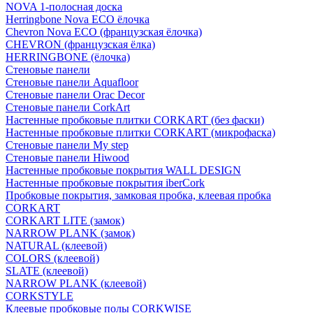
NOVA 1-полосная доска
Herringbone Nova ECO ёлочка
Chevron Nova ECO (французская ёлочка)
CHEVRON (французская ёлка)
HERRINGBONE (ёлочка)
Стеновые панели
Стеновые панели Aquafloor
Стеновые панели Orac Decor
Стеновые панели CorkArt
Настенные пробковые плитки CORKART (без фаски)
Настенные пробковые плитки CORKART (микрофаска)
Стеновые панели My step
Стеновые панели Hiwood
Настенные пробковые покрытия WALL DESIGN
Настенные пробковые покрытия iberCork
Пробковые покрытия, замковая пробка, клеевая пробка
CORKART
CORKART LITE (замок)
NARROW PLANK (замок)
NATURAL (клеевой)
COLORS (клеевой)
SLATE (клеевой)
NARROW PLANK (клеевой)
CORKSTYLE
Клеевые пробковые полы CORKWISE