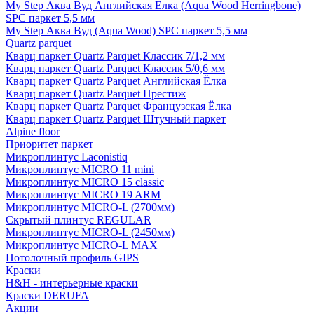
My Step Аква Вуд Английская Елка (Aqua Wood Herringbone)
SPC паркет 5,5 мм
My Step Аква Вуд (Aqua Wood) SPC паркет 5,5 мм
Quartz parquet
Кварц паркет Quartz Parquet Классик 7/1,2 мм
Кварц паркет Quartz Parquet Классик 5/0,6 мм
Кварц паркет Quartz Parquet Английская Ёлка
Кварц паркет Quartz Parquet Престиж
Кварц паркет Quartz Parquet Французская Ёлка
Кварц паркет Quartz Parquet Штучный паркет
Alpine floor
Приоритет паркет
Микроплинтус Laconistiq
Микроплинтус MICRO 11 mini
Микроплинтус MICRO 15 classic
Микроплинтус MICRO 19 ARM
Микроплинтус MICRO-L (2700мм)
Скрытый плинтус REGULAR
Микроплинтус MICRO-L (2450мм)
Микроплинтус MICRO-L MAX
Потолочный профиль GIPS
Краски
H&H - интерьерные краски
Краски DERUFA
Акции