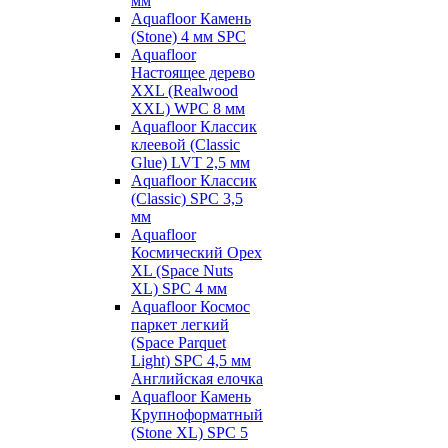
мм
Aquafloor Камень
(Stone) 4 мм SPC
Aquafloor
Настоящее дерево
XXL (Realwood
XXL) WPC 8 мм
Aquafloor Классик
клеевой (Classic
Glue) LVT 2,5 мм
Aquafloor Классик
(Classic) SPC 3,5
мм
Aquafloor
Космический Орех
XL (Space Nuts
XL) SPC 4 мм
Aquafloor Космос
паркет легкий
(Space Parquet
Light) SPC 4,5 мм
Английская елочка
Aquafloor Камень
Крупноформатный
(Stone XL) SPC 5