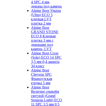
4 SPC 4 мм,
декоры под камень
Alpine floor Ультра
(Ultra) ECO 5
клеевая LVT
плитка 2 мм
Alpine floor
GRAND STONE
ECO 8 Клеевая
плитка 3 мм с
декорами под
камень, LVT
Alpine floor Соло
(Solo) ECO 14 SPC
3,5 мм 0,4 защита
34 класс
Alpine floor
Chevron SPC
Французская
елочка 5 мм
Alpine floor
Величие секвойи
светлой (Grand
Sequoia Light) ECO
11 SPC 3,5 мм 0,5