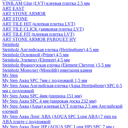
VINILAM Glue (LVT) клеевая плитка 2.5 мм
ART EAST
ART STONE ARMOR
ART STONE
ART TILE HIT (клеевая плитка LVT)
ART TILE CLICK (замковая плитка LVT)
ART TILE FIT (клеевая плитка LVT)
ART STONE ARMOR PARQUET HV
Steinholz
Steinholz Английская елочка (Herringbone) 4,5 мм
Steinholz Основной (Prime) 4,5 мм
Steinholz Элемент (Element) 4,5 мм
Steinholz Французская елочка (Element Chevron ) 5,5 мм
Steinholz Монолит (Monolith) имитация камня
My Step
My Step Аква SPC 7мм c подложкой 1,5 мм
My Step Аква Английская елочка (Aqua Herringbone) SPC 6,5
мм с подложкой
My Step Аква SPC 4мм (ширина 151 мм)
My Step Аква SPC 4 мм (широкая доска 232 мм)
My Step Аква (Aqua) клеевая LVT плитка 2,5 мм Английской
елочкой
My Step Аква Лонг АВА (AQUA SPC Long ABA) 7 mm на
ABA плите с подложкой
My Step Аква Лонг НР (AQUA SPC Long HP) SPC 7 мм с