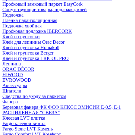
Пробковый замковый паркет EasyCork
Сопутствующие товары, подложка, клей
Подложка
Пленка параизоляционная
Подложка хвойная
Пробковая подложка IBERCORK
Клей и грунтовки
Клей для лепнины Orac Decor
Клей и грунтовка Homakoll
Клей и грунтовка Berger
Клей и грунтовка TRICOL PRO
Лепнина
ORAC DÉCOR
HIWOOD
EVROWOOD
Аксессуары
Шпатели
Средства по уходу за паркетом
Фанера
Березовая фанера ФК ФСФ КЛКСС ЭМИСИИ Е-0.5, Е-1
РАСПИЛЕННАЯ "СВЕЗА"
Клеевая LVT плитка
Fargo клеевой винил
Fargo Stone LVT Камень
Fargo Comfort LVT Комфорт