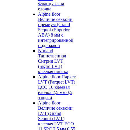
Французская
елочка
Alpine floor
Величие секвойи
премиум (Grand
Sequoia Superior
ABA) 8 мм с
интегрированной
подложкой
Norland
Таинственная
Сигрид LVT
(Sigrid LVT)
клеевая плитка
Alpine floor Паркет
LVT (Parquet LVT)
ECO 16 клеевая
ёлочка 2,5 мм 0,5
защита
Alpine floor
Величие секвойи
LVT (Grand
Sequoia LVT)
клеевая LVT ECO
11 SPC 2,5 мм 0,55