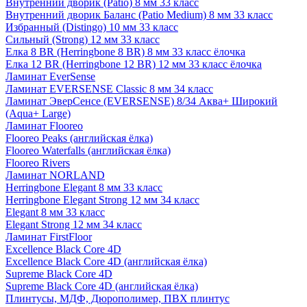
Внутренний дворик (Patio) 8 мм 33 класс
Внутренний дворик Баланс (Patio Medium) 8 мм 33 класс
Избранный (Distingo) 10 мм 33 класс
Сильный (Strong) 12 мм 33 класс
Елка 8 BR (Herringbone 8 BR) 8 мм 33 класс ёлочка
Елка 12 BR (Herringbone 12 BR) 12 мм 33 класс ёлочка
Ламинат EverSense
Ламинат EVERSENSE Classic 8 мм 34 класс
Ламинат ЭверСенсе (EVERSENSE) 8/34 Аква+ Широкий
(Aqua+ Large)
Ламинат Flooreo
Flooreo Peaks (английская ёлка)
Flooreo Waterfalls (английская ёлка)
Flooreo Rivers
Ламинат NORLAND
Herringbone Elegant 8 мм 33 класс
Herringbone Elegant Strong 12 мм 34 класс
Elegant 8 мм 33 класс
Elegant Strong 12 мм 34 класс
Ламинат FirstFloor
Excellence Black Core 4D
Excellence Black Core 4D (английская ёлка)
Supreme Black Core 4D
Supreme Black Core 4D (английская ёлка)
Плинтусы, МДФ, Дюрополимер, ПВХ плинтус