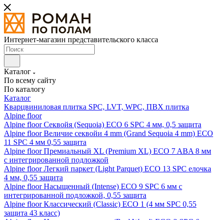
Интернет-магазин представительского класса
Каталог
По всему сайту
По каталогу
Каталог
Кварцвиниловая плитка SPC, LVT, WPC, ПВХ плитка
Alpine floor
Alpine floor Секвойя (Sequoia) ECO 6 SPC 4 мм, 0,5 защита
Alpine floor Величие секвойи 4 mm (Grand Sequoia 4 mm) ECO
11 SPC 4 мм 0,55 защита
Alpine floor Премиальный XL (Premium XL) ECO 7 ABA 8 мм
с интегрированной подложкой
Alpine floor Легкий паркет (Light Parquet) ECO 13 SPC елочка
4 мм, 0,55 защита
Alpine floor Насыщенный (Intense) ECO 9 SPC 6 мм с
интегрированной подложкой, 0,55 защита
Alpine floor Классический (Classic) ECO 1 (4 мм SPC 0,55
защита 43 класс)