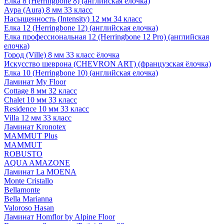
Елка 8 (Herringbone 8) (английская елочка)
Аура (Aura) 8 мм 33 класс
Насыщенность (Intensity) 12 мм 34 класс
Елка 12 (Herringbone 12) (английская елочка)
Елка профессиональная 12 (Herringbone 12 Pro) (английская
елочка)
Город (Ville) 8 мм 33 класс ёлочка
Искусство шеврона (CHEVRON ART) (французская ёлочка)
Елка 10 (Herringbone 10) (английская елочка)
Ламинат My Floor
Cottage 8 мм 32 класс
Chalet 10 мм 33 класс
Residence 10 мм 33 класс
Villa 12 мм 33 класс
Ламинат Kronotex
MAMMUT Plus
MAMMUT
ROBUSTO
AQUA AMAZONE
Ламинат La MOENA
Monte Cristallo
Bellamonte
Bella Marianna
Valoroso Hasan
Ламинат Homflor by Alpine Floor