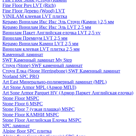
Fine Floor Рич LVT (Rich)
Fine Floor Дерево (Wood) LVT
VINILAM клеевая LVT плитка
Керамо Винилам Икс Икс Эль Стоун (Камни ) 2,5 мм
Керамо Винилам Икс Икс Эль LVT 2,5 мм
Винилам Пакет Английская елочка LVT 2,5 vv
Винилам Премиум LVT 2,5 мм
Керамо Винилам Камни LVT 2,5 мм
Винилам клеевая LVT плитка 2,5 мм
Каменный ламинат
SWF Каменный ламинат My Step
Стоун (Stone) SWF каменный ламинат
Стоун Елка (Stone Herringbone) SWF Каменный ламинат
Norland SPC PRO
Art East Минерально-полимерный ламинат (MPL)
Art Stone Armor MPL (Армор МПЛ)
Art Sone Armor Parquet HV (Армор Паркет Английская елочка)
Stone Floor MSPC
Stone Floor 6 MSPC
Stone Floor 7 (узкая плашка) MSPC
Stone Floor КАМНИ MSPC
Stone Floor Английская Елочка MSPC
SPC ламинат
Alpine floor SPC плитка