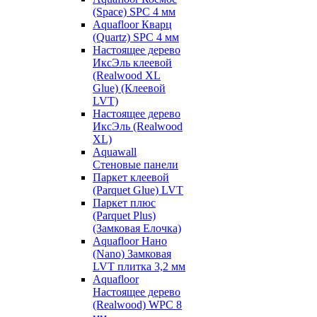
(Space) SPC 4 мм
Aquafloor Кварц
(Quartz) SPC 4 мм
Настоящее дерево
ИксЭль клеевой
(Realwood XL
Glue) (Клеевой
LVT)
Настоящее дерево
ИксЭль (Realwood
XL)
Aquawall
Стеновые панели
Паркет клеевой
(Parquet Glue) LVT
Паркет плюс
(Parquet Plus)
(Замковая Елочка)
Aquafloor Нано
(Nano) Замковая
LVT плитка 3,2 мм
Aquafloor
Настоящее дерево
(Realwood) WPC 8