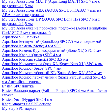
My Step Аква Лонг MATT (Aqua Long MATT) SPC 7 мм с
подложкой 1,5 мм
My Step Аква Лонг АВА (AQUA SPC Long ABA) 7 mm на
ABA плите с подложкой
My Step Аква Лонг НР (AQUA SPC Long HP) SPC 7 мм с
подложкой 1,5 мм
My Step Аква елка на пробковой подложке (Aqua Herringbone
Cork) SPC 5 мм с подложкой
Aquafloor SPC плитка
Aquafloor Бесшумный (Soundless) SPC 7,5 мм с подложкой
Aquafloor Камень (Stone) 4 мм SPC
Aquafloor Камень Крупноформатный (Stone XL) SPC 5 мм
Aquafloor Кварц (Quartz) SPC 4 мм
Aquafloor Классик (Classic) SPC 3,5 мм
Aquafloor Космический Орех XL (Space Nuts XL) SPC 4 мм
Aquafloor Космос (Space) SPC 4 мм
Aquafloor Космос отборный XL (Space Select XL) SPC 4 мм
Aquafloor Космос паркет легкий (Space Parquet Light) SPC 4,5
мм Английская елочка
Ensten SPC плитка
Ensten Валланд паркет (Valland Parquet) SPC 4 мм Английская
ёлочка
Ensten Уют (Hygge) SPC 4 мм
Кварц-паркет на SPC основе
My Step SPC-паркет