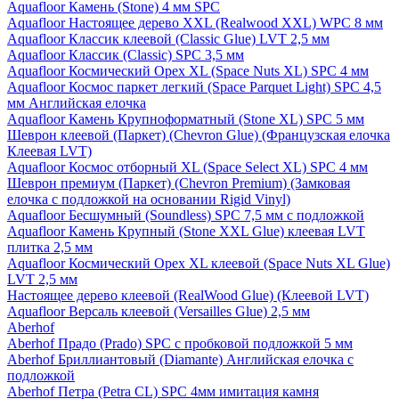
Aquafloor Камень (Stone) 4 мм SPC
Aquafloor Настоящее дерево XXL (Realwood XXL) WPC 8 мм
Aquafloor Классик клеевой (Classic Glue) LVT 2,5 мм
Aquafloor Классик (Classic) SPC 3,5 мм
Aquafloor Космический Орех XL (Space Nuts XL) SPC 4 мм
Aquafloor Космос паркет легкий (Space Parquet Light) SPC 4,5
мм Английская елочка
Aquafloor Камень Крупноформатный (Stone XL) SPC 5 мм
Шеврон клеевой (Паркет) (Chevron Glue) (Французская елочка
Клеевая LVT)
Aquafloor Космос отборный XL (Space Select XL) SPC 4 мм
Шеврон премиум (Паркет) (Chevron Premium) (Замковая
елочка с подложкой на основании Rigid Vinyl)
Aquafloor Бесшумный (Soundless) SPC 7,5 мм с подложкой
Aquafloor Камень Крупный (Stone XXL Glue) клеевая LVT
плитка 2,5 мм
Aquafloor Космический Орех XL клеевой (Space Nuts XL Glue)
LVT 2,5 мм
Настоящее дерево клеевой (RealWood Glue) (Клеевой LVT)
Aquafloor Версаль клеевой (Versailles Glue) 2,5 мм
Aberhof
Aberhof Прадо (Prado) SPC с пробковой подложкой 5 мм
Aberhof Бриллиантовый (Diamante) Английская елочка с
подложкой
Aberhof Петра (Petra CL) SPC 4мм имитация камня