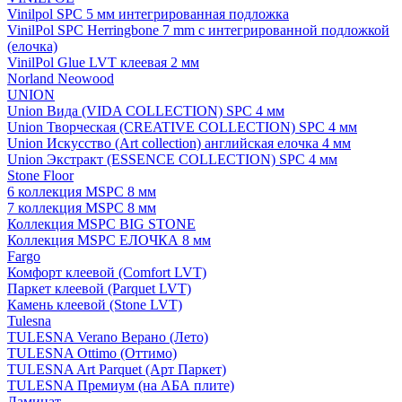
Vinilpol SPC 5 мм интегрированная подложка
VinilPol SPC Herringbone 7 mm с интегрированной подложкой
(елочка)
VinilPol Glue LVT клеевая 2 мм
Norland Neowood
UNION
Union Вида (VIDA COLLECTION) SPC 4 мм
Union Творческая (CREATIVE COLLECTION) SPC 4 мм
Union Искусство (Art collection) английская елочка 4 мм
Union Экстракт (ESSENCE COLLECTION) SPC 4 мм
Stone Floor
6 коллекция MSPC 8 мм
7 коллекция MSPC 8 мм
Коллекция MSPC BIG STONE
Коллекция MSPC ЕЛОЧКА 8 мм
Fargo
Комфорт клеевой (Comfort LVT)
Паркет клеевой (Parquet LVT)
Камень клеевой (Stone LVT)
Tulesna
TULESNA Verano Верано (Лето)
TULESNA Ottimo (Оттимо)
TULESNA Art Parquet (Арт Паркет)
TULESNA Премиум (на АБА плите)
Ламинат