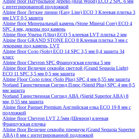
Alpine floor Натуральное дерево (Real Wood) ECO 2 SPC 6 мм
с интегрированной подложкой
Alpine floor Легкие линии (Easy Line) ECO 3 Клеевая плитка 3
мм LVT 0,5 защита
Alpine floor Минеральный камень (Stone Mineral Core) ECO 4
SPC 4 мм, декоры под камень
Alpine floor Ультра (Ultra) ECO 5 клеевая LVT плитка 2 мм
Alpine floor GRAND STONE ECO 8 Клеевая плитка 3 мм с
декорами под камень, LVT
Alpine floor Соло (Solo) ECO 14 SPC 3,5 мм 0,4 защита 34
класс
Alpine floor Chevron SPC Французская елочка 5 мм
Alpine floor Величие секвойи светлой (Grand Sequoia Light)
ECO 11 SPC 3,5 мм 0,5 мм защита
Alpine Floor Соло плюс (Solo Plus) SPC 4 мм 0,55 мм защита
Norland Таинственная Сигрид Плюс (Sigrid Plus) SPC 4 мм 0,5
мм защита
Norland Таинственная Сигрид АВА (Sigrid Superior ABA) 8
мм, 0,55 мм защита
Alpine floor Parquet Premium Английская елка ECO 19 8 мм с
подложкой
Alpine floor Chevron LVT 2.5мм (Шеврон) клеевая
Французская елочка
Alpine floor Величие секвойи премиум (Grand Sequoia Superior
ABA) 8 мм с интегрированной подложкой