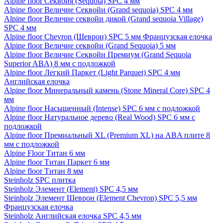
Alpine floor Секвойя (Sequoia) SPC 4 мм
Alpine floor Величие Секвойи (Grand sequoia) SPC 4 мм
Alpine floor Величие секвойи дикой (Grand sequoia Village)
SPC 4 мм
Alpine floor Chevron (Шеврон) SPC 5 мм Французская елочка
Alpine floor Величие секвойи (Grand Sequoia) 5 мм
Alpine floor Величие Секвойи Премиум (Grand Sequoia
Superior ABA) 8 мм с подложкой
Alpine floor Легкий Паркет (Light Parquet) SPC 4 мм
Английская елочка
Alpine floor Минеральный камень (Stone Mineral Core) SPC 4
мм
Alpine floor Насыщенный (Intense) SPC 6 мм с подложкой
Alpine floor Натуральное дерево (Real Wood) SPC 6 мм с
подложкой
Alpine floor Премиальный XL (Premium XL) на ABA плите 8
мм с подложкой
Alpine Floor Титан 6 мм
Alpine floor Титан Паркет 6 мм
Alpine floor Титан 8 мм
Steinholz SPC плитка
Steinholz Элемент (Element) SPC 4,5 мм
Steinholz Элемент Шеврон (Element Chevron) SPC 5,5 мм
Французская елочка
Steinholz Английская елочка SPC 4,5 мм