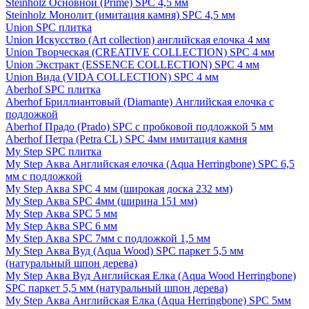
Steinholz Основной (Prime) SPC 4,5 мм
Steinholz Монолит (имитация камня) SPC 4,5 мм
Union SPC плитка
Union Искусство (Art collection) английская елочка 4 мм
Union Творческая (CREATIVE COLLECTION) SPC 4 мм
Union Экстракт (ESSENCE COLLECTION) SPC 4 мм
Union Вида (VIDA COLLECTION) SPC 4 мм
Aberhof SPC плитка
Aberhof Бриллиантовый (Diamante) Английская елочка с
подложкой
Aberhof Прадо (Prado) SPC с пробковой подложкой 5 мм
Aberhof Петра (Petra CL) SPC 4мм имитация камня
My Step SPC плитка
My Step Аква Английская елочка (Aqua Herringbone) SPC 6,5
мм с подложкой
My Step Аква SPC 4 мм (широкая доска 232 мм)
My Step Аква SPC 4мм (ширина 151 мм)
My Step Аква SPC 5 мм
My Step Аква SPC 6 мм
My Step Аква SPC 7мм c подложкой 1,5 мм
My Step Аква Вуд (Aqua Wood) SPC паркет 5,5 мм
(натуральный шпон дерева)
My Step Аква Вуд Английская Елка (Aqua Wood Herringbone)
SPC паркет 5,5 мм (натуральный шпон дерева)
My Step Аква Английская Елка (Aqua Herringbone) SPC 5мм