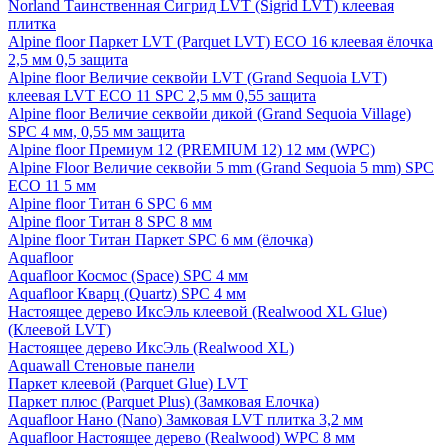
Norland Таинственная Сигрид LVT (Sigrid LVT) клеевая
плитка
Alpine floor Паркет LVT (Parquet LVT) ECO 16 клеевая ёлочка
2,5 мм 0,5 защита
Alpine floor Величие секвойи LVT (Grand Sequoia LVT)
клеевая LVT ECO 11 SPC 2,5 мм 0,55 защита
Alpine floor Величие секвойи дикой (Grand Sequoia Village)
SPC 4 мм, 0,55 мм защита
Alpine floor Премиум 12 (PREMIUM 12) 12 мм (WPC)
Alpine Floor Величие секвойи 5 mm (Grand Sequoia 5 mm) SPC
ECO 11 5 мм
Alpine floor Титан 6 SPC 6 мм
Alpine floor Титан 8 SPC 8 мм
Alpine floor Титан Паркет SPC 6 мм (ёлочка)
Aquafloor
Aquafloor Космос (Space) SPC 4 мм
Aquafloor Кварц (Quartz) SPC 4 мм
Настоящее дерево ИксЭль клеевой (Realwood XL Glue)
(Клеевой LVT)
Настоящее дерево ИксЭль (Realwood XL)
Aquawall Стеновые панели
Паркет клеевой (Parquet Glue) LVT
Паркет плюс (Parquet Plus) (Замковая Елочка)
Aquafloor Нано (Nano) Замковая LVT плитка 3,2 мм
Aquafloor Настоящее дерево (Realwood) WPC 8 мм