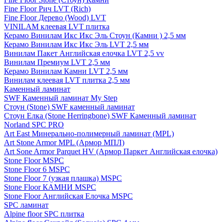
Fine Floor Рич LVT (Rich)
Fine Floor Дерево (Wood) LVT
VINILAM клеевая LVT плитка
Керамо Винилам Икс Икс Эль Стоун (Камни ) 2,5 мм
Керамо Винилам Икс Икс Эль LVT 2,5 мм
Винилам Пакет Английская елочка LVT 2,5 vv
Винилам Премиум LVT 2,5 мм
Керамо Винилам Камни LVT 2,5 мм
Винилам клеевая LVT плитка 2,5 мм
Каменный ламинат
SWF Каменный ламинат My Step
Стоун (Stone) SWF каменный ламинат
Стоун Елка (Stone Herringbone) SWF Каменный ламинат
Norland SPC PRO
Art East Минерально-полимерный ламинат (MPL)
Art Stone Armor MPL (Армор МПЛ)
Art Sone Armor Parquet HV (Армор Паркет Английская елочка)
Stone Floor MSPC
Stone Floor 6 MSPC
Stone Floor 7 (узкая плашка) MSPC
Stone Floor КАМНИ MSPC
Stone Floor Английская Елочка MSPC
SPC ламинат
Alpine floor SPC плитка