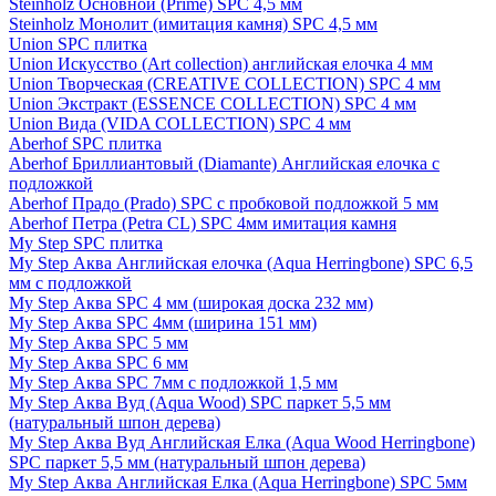
Steinholz Основной (Prime) SPC 4,5 мм
Steinholz Монолит (имитация камня) SPC 4,5 мм
Union SPC плитка
Union Искусство (Art collection) английская елочка 4 мм
Union Творческая (CREATIVE COLLECTION) SPC 4 мм
Union Экстракт (ESSENCE COLLECTION) SPC 4 мм
Union Вида (VIDA COLLECTION) SPC 4 мм
Aberhof SPC плитка
Aberhof Бриллиантовый (Diamante) Английская елочка с
подложкой
Aberhof Прадо (Prado) SPC с пробковой подложкой 5 мм
Aberhof Петра (Petra CL) SPC 4мм имитация камня
My Step SPC плитка
My Step Аква Английская елочка (Aqua Herringbone) SPC 6,5
мм с подложкой
My Step Аква SPC 4 мм (широкая доска 232 мм)
My Step Аква SPC 4мм (ширина 151 мм)
My Step Аква SPC 5 мм
My Step Аква SPC 6 мм
My Step Аква SPC 7мм c подложкой 1,5 мм
My Step Аква Вуд (Aqua Wood) SPC паркет 5,5 мм
(натуральный шпон дерева)
My Step Аква Вуд Английская Елка (Aqua Wood Herringbone)
SPC паркет 5,5 мм (натуральный шпон дерева)
My Step Аква Английская Елка (Aqua Herringbone) SPC 5мм