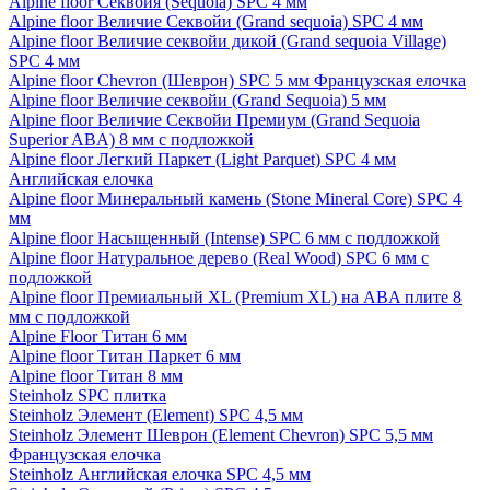
Alpine floor Секвойя (Sequoia) SPC 4 мм
Alpine floor Величие Секвойи (Grand sequoia) SPC 4 мм
Alpine floor Величие секвойи дикой (Grand sequoia Village)
SPC 4 мм
Alpine floor Chevron (Шеврон) SPC 5 мм Французская елочка
Alpine floor Величие секвойи (Grand Sequoia) 5 мм
Alpine floor Величие Секвойи Премиум (Grand Sequoia
Superior ABA) 8 мм с подложкой
Alpine floor Легкий Паркет (Light Parquet) SPC 4 мм
Английская елочка
Alpine floor Минеральный камень (Stone Mineral Core) SPC 4
мм
Alpine floor Насыщенный (Intense) SPC 6 мм с подложкой
Alpine floor Натуральное дерево (Real Wood) SPC 6 мм с
подложкой
Alpine floor Премиальный XL (Premium XL) на ABA плите 8
мм с подложкой
Alpine Floor Титан 6 мм
Alpine floor Титан Паркет 6 мм
Alpine floor Титан 8 мм
Steinholz SPC плитка
Steinholz Элемент (Element) SPC 4,5 мм
Steinholz Элемент Шеврон (Element Chevron) SPC 5,5 мм
Французская елочка
Steinholz Английская елочка SPC 4,5 мм