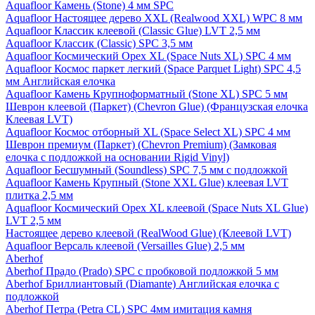
Aquafloor Камень (Stone) 4 мм SPC
Aquafloor Настоящее дерево XXL (Realwood XXL) WPC 8 мм
Aquafloor Классик клеевой (Classic Glue) LVT 2,5 мм
Aquafloor Классик (Classic) SPC 3,5 мм
Aquafloor Космический Орех XL (Space Nuts XL) SPC 4 мм
Aquafloor Космос паркет легкий (Space Parquet Light) SPC 4,5
мм Английская елочка
Aquafloor Камень Крупноформатный (Stone XL) SPC 5 мм
Шеврон клеевой (Паркет) (Chevron Glue) (Французская елочка
Клеевая LVT)
Aquafloor Космос отборный XL (Space Select XL) SPC 4 мм
Шеврон премиум (Паркет) (Chevron Premium) (Замковая
елочка с подложкой на основании Rigid Vinyl)
Aquafloor Бесшумный (Soundless) SPC 7,5 мм с подложкой
Aquafloor Камень Крупный (Stone XXL Glue) клеевая LVT
плитка 2,5 мм
Aquafloor Космический Орех XL клеевой (Space Nuts XL Glue)
LVT 2,5 мм
Настоящее дерево клеевой (RealWood Glue) (Клеевой LVT)
Aquafloor Версаль клеевой (Versailles Glue) 2,5 мм
Aberhof
Aberhof Прадо (Prado) SPC с пробковой подложкой 5 мм
Aberhof Бриллиантовый (Diamante) Английская елочка с
подложкой
Aberhof Петра (Petra CL) SPC 4мм имитация камня