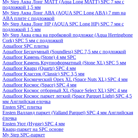
My Step Аква Лонг MATT (Aqua Long MATT) SPC 7 мм с
подложкой 1,5 мм
My Step Аква Лонг АВА (AQUA SPC Long ABA) 7 mm на
ABA плите с подложкой
My Step Аква Лонг НР (AQUA SPC Long HP) SPC 7 мм с
подложкой 1,5 мм
My Step Аква елка на пробковой подложке (Aqua Herringbone
Cork) SPC 5 мм с подложкой
Aquafloor SPC плитка
Aquafloor Бесшумный (Soundless) SPC 7,5 мм с подложкой
Aquafloor Камень (Stone) 4 мм SPC
Aquafloor Камень Крупноформатный (Stone XL) SPC 5 мм
Aquafloor Кварц (Quartz) SPC 4 мм
Aquafloor Классик (Classic) SPC 3,5 мм
Aquafloor Космический Орех XL (Space Nuts XL) SPC 4 мм
Aquafloor Космос (Space) SPC 4 мм
Aquafloor Космос отборный XL (Space Select XL) SPC 4 мм
Aquafloor Космос паркет легкий (Space Parquet Light) SPC 4,5
мм Английская елочка
Ensten SPC плитка
Ensten Валланд паркет (Valland Parquet) SPC 4 мм Английская
ёлочка
Ensten Уют (Hygge) SPC 4 мм
Кварц-паркет на SPC основе
My Step SPC-паркет