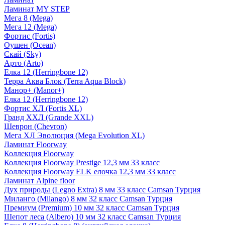
Ламинат MY STEP
Мега 8 (Mega)
Мега 12 (Mega)
Фортис (Fortis)
Оушен (Ocean)
Скай (Sky)
Арто (Arto)
Елка 12 (Herringbone 12)
Терра Аква Блок (Terra Aqua Block)
Манор+ (Manor+)
Елка 12 (Herringbone 12)
Фортис ХЛ (Fortis XL)
Гранд ХХЛ (Grande XXL)
Шеврон (Chevron)
Мега ХЛ Эволюция (Mega Evolution XL)
Ламинат Floorway
Коллекция Floorway
Коллекция Floorway Prestige 12,3 мм 33 класс
Коллекция Floorway ELK елочка 12,3 мм 33 класс
Ламинат Alpine floor
Дух природы (Legno Extra) 8 мм 33 класс Camsan Турция
Миланго (Milango) 8 мм 32 класс Camsan Турция
Премиум (Premium) 10 мм 32 класс Camsan Турция
Шепот леса (Albero) 10 мм 32 класс Camsan Турция