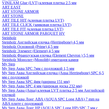
VINILAM Glue (LVT) клеевая плитка 2.5 мм
ART EAST
ART STONE ARMOR
ART STONE
ART TILE HIT (клеевая плитка LVT)
ART TILE CLICK (замковая плитка LVT)
ART TILE FIT (клеевая плитка LVT)
ART STONE ARMOR PARQUET HV
Steinholz
Steinholz Английская елочка (Herringbone) 4,5 мм
Steinholz Основной (Prime) 4,5 мм
Steinholz Элемент (Element) 4,5 мм
Steinholz Французская елочка (Element Chevron ) 5,5 мм
Steinholz Монолит (Monolith) имитация камня
My Step
My Step Аква SPC 7мм c подложкой 1,5 мм
My Step Аква Английская елочка (Aqua Herringbone) SPC 6,5
мм с подложкой
My Step Аква SPC 4мм (ширина 151 мм)
My Step Аква SPC 4 мм (широкая доска 232 мм)
My Step Аква (Aqua) клеевая LVT плитка 2,5 мм Английской
елочкой
My Step Аква Лонг АВА (AQUA SPC Long ABA) 7 mm на
ABA плите с подложкой
My Step Аква Лонг НР (AQUA SPC Long HP) SPC 7 мм с