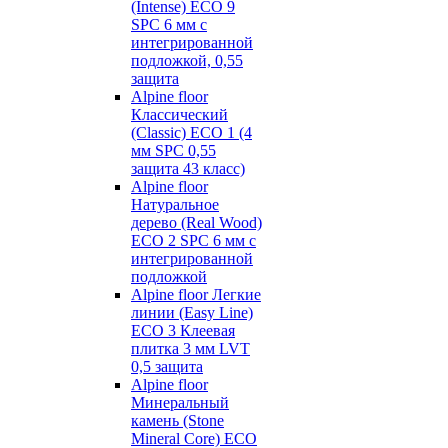
(Intense) ECO 9
SPC 6 мм с
интегрированной
подложкой, 0,55
защита
Alpine floor
Классический
(Classic) ECO 1 (4
мм SPC 0,55
защита 43 класс)
Alpine floor
Натуральное
дерево (Real Wood)
ECO 2 SPC 6 мм с
интегрированной
подложкой
Alpine floor Легкие
линии (Easy Line)
ECO 3 Клеевая
плитка 3 мм LVT
0,5 защита
Alpine floor
Минеральный
камень (Stone
Mineral Core) ECO