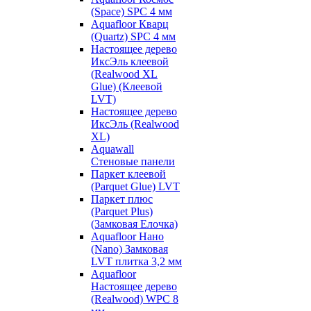
(Space) SPC 4 мм
Aquafloor Кварц
(Quartz) SPC 4 мм
Настоящее дерево
ИксЭль клеевой
(Realwood XL
Glue) (Клеевой
LVT)
Настоящее дерево
ИксЭль (Realwood
XL)
Aquawall
Стеновые панели
Паркет клеевой
(Parquet Glue) LVT
Паркет плюс
(Parquet Plus)
(Замковая Елочка)
Aquafloor Нано
(Nano) Замковая
LVT плитка 3,2 мм
Aquafloor
Настоящее дерево
(Realwood) WPC 8