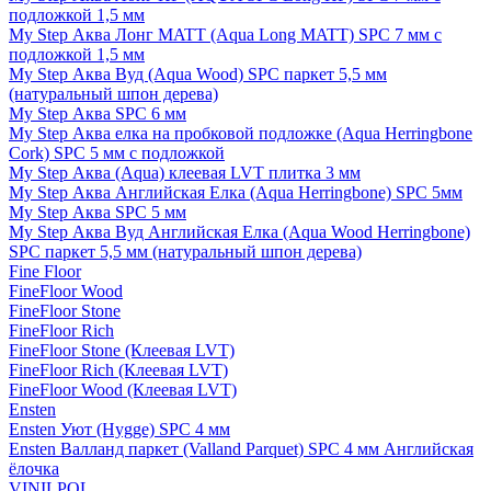
подложкой 1,5 мм
My Step Аква Лонг MATT (Aqua Long MATT) SPC 7 мм с
подложкой 1,5 мм
My Step Аква Вуд (Aqua Wood) SPC паркет 5,5 мм
(натуральный шпон дерева)
My Step Аква SPC 6 мм
My Step Аква елка на пробковой подложке (Aqua Herringbone
Cork) SPC 5 мм с подложкой
My Step Аква (Aqua) клеевая LVT плитка 3 мм
My Step Аква Английская Елка (Aqua Herringbone) SPC 5мм
My Step Аква SPC 5 мм
My Step Аква Вуд Английская Елка (Aqua Wood Herringbone)
SPC паркет 5,5 мм (натуральный шпон дерева)
Fine Floor
FineFloor Wood
FineFloor Stone
FineFloor Rich
FineFloor Stone (Клеевая LVT)
FineFloor Rich (Клеевая LVT)
FineFloor Wood (Клеевая LVT)
Ensten
Ensten Уют (Hygge) SPC 4 мм
Ensten Валланд паркет (Valland Parquet) SPC 4 мм Английская
ёлочка
VINILPOL