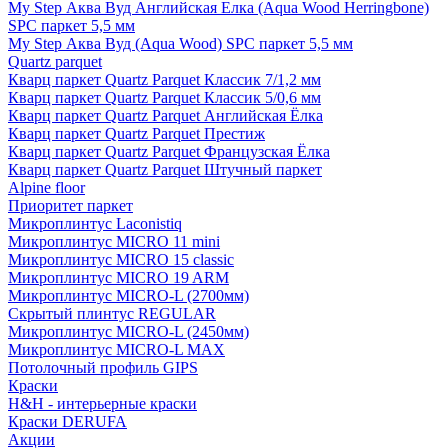
My Step Аква Вуд Английская Елка (Aqua Wood Herringbone)
SPC паркет 5,5 мм
My Step Аква Вуд (Aqua Wood) SPC паркет 5,5 мм
Quartz parquet
Кварц паркет Quartz Parquet Классик 7/1,2 мм
Кварц паркет Quartz Parquet Классик 5/0,6 мм
Кварц паркет Quartz Parquet Английская Ёлка
Кварц паркет Quartz Parquet Престиж
Кварц паркет Quartz Parquet Французская Ёлка
Кварц паркет Quartz Parquet Штучный паркет
Alpine floor
Приоритет паркет
Микроплинтус Laconistiq
Микроплинтус MICRO 11 mini
Микроплинтус MICRO 15 classic
Микроплинтус MICRO 19 ARM
Микроплинтус MICRO-L (2700мм)
Скрытый плинтус REGULAR
Микроплинтус MICRO-L (2450мм)
Микроплинтус MICRO-L MAX
Потолочный профиль GIPS
Краски
H&H - интерьерные краски
Краски DERUFA
Акции