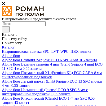
Интернет-магазин представительского класса
Каталог
По всему сайту
По каталогу
Каталог
Кварцвиниловая плитка SPC, LVT, WPC, ПВХ плитка
Alpine floor
Alpine floor Секвойя (Sequoia) ECO 6 SPC 4 мм, 0,5 защита
Alpine floor Величие секвойи 4 mm (Grand Sequoia 4 mm) ECO
11 SPC 4 мм 0,55 защита
Alpine floor Премиальный XL (Premium XL) ECO 7 ABA 8 мм
с интегрированной подложкой
Alpine floor Легкий паркет (Light Parquet) ECO 13 SPC елочка
4 мм, 0,55 защита
Alpine floor Насыщенный (Intense) ECO 9 SPC 6 мм с
интегрированной подложкой, 0,55 защита
Alpine floor Классический (Classic) ECO 1 (4 мм SPC 0,55
защита 43 класс)