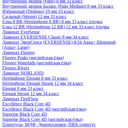
Внутренний дворик (Patio) 8 мм 33 класс
Внутренний дворик Баланс (Patio Medium) 8 мм 33 класс
Избранный (Distingo) 10 мм 33 класс
Сильный (Strong) 12 мм 33 класс
Елка 8 BR (Herringbone 8 BR) 8 мм 33 класс ёлочка
Елка 12 BR (Herringbone 12 BR) 12 мм 33 класс ёлочка
Ламинат EverSense
Ламинат EVERSENSE Classic 8 мм 34 класс
Ламинат ЭверСенсе (EVERSENSE) 8/34 Аква+ Широкий
(Aqua+ Large)
Ламинат Flooreo
Flooreo Peaks (английская ёлка)
Flooreo Waterfalls (английская ёлка)
Flooreo Rivers
Ламинат NORLAND
Herringbone Elegant 8 мм 33 класс
Herringbone Elegant Strong 12 мм 34 класс
Elegant 8 мм 33 класс
Elegant Strong 12 мм 34 класс
Ламинат FirstFloor
Excellence Black Core 4D
Excellence Black Core 4D (английская ёлка)
Supreme Black Core 4D
Supreme Black Core 4D (английская ёлка)
Плинтусы, МДФ, Дюрополимер, ПВХ плинтус