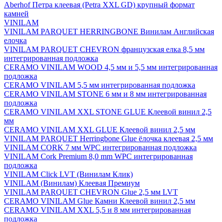
Aberhof Петра клеевая (Petra XXL GD) крупный формат
камней
VINILAM
VINILAM PARQUET HERRINGBONE Винилам Английская
елочка
VINILAM PARQUET CHEVRON французская елка 8,5 мм
интегрированная подложка
CERAMO VINILAM WOOD 4,5 мм и 5,5 мм интегрированная
подложка
CERAMO VINILAM 5,5 мм интегрированная подложка
CERAMO VINILAM STONE 6 мм и 8 мм интегрированная
подложка
CERAMO VINILAM XXL STONE GLUE Клеевой винил 2,5
мм
CERAMO VINILAM XXL GLUE Клеевой винил 2,5 мм
VINILAM PARQUET Herringbone Glue ёлочка клеевая 2,5 мм
VINILAM CORK 7 мм WPC интегрированная подложка
VINILAM Cork Premium 8,0 mm WPC интегрированная
подложка
VINILAM Click LVT (Винилам Клик)
VINILAM (Винилам) Клеевая Премиум
VINILAM PARQUET CHEVRON Glue 2,5 мм LVT
CERAMO VINILAM Glue Камни Клеевой винил 2,5 мм
CERAMO VINILAM XXL 5,5 и 8 мм интегрированная
подложка