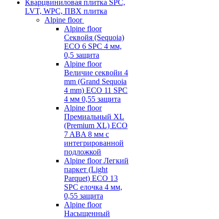
Кварцвиниловая плитка SPC,
LVT, WPC, ПВХ плитка
Alpine floor
Alpine floor
Секвойя (Sequoia)
ECO 6 SPC 4 мм,
0,5 защита
Alpine floor
Величие секвойи 4
mm (Grand Sequoia
4 mm) ECO 11 SPC
4 мм 0,55 защита
Alpine floor
Премиальный XL
(Premium XL) ECO
7 ABA 8 мм с
интегрированной
подложкой
Alpine floor Легкий
паркет (Light
Parquet) ECO 13
SPC елочка 4 мм,
0,55 защита
Alpine floor
Насыщенный