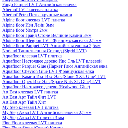
Fargo Parquet LVT Английская елочка
Aberhof LVT клеевая плитка
Aberhof Petra Петра крупные камни
Alpine floor клеевая LVT плитка
Alpine floor Изи Лайн 3мм
Alpine floor Ультра 2мм
Alpine floor Гранд Стоне Великие Камни 3мм
Alpine floor Шеврон LVT Французская елка 2,5 мм
Alpine floor Parquet LVT Английская елочка 2,5мм
Norland Таинственная Сигрид (Sigrid LVT)
Aquafloor клеевая LVT плитка
Aquafloor Настоящее дерево Икс Эль LVT клеевой
Aquafloor Parquer Glue (Паркет Глю) Английская елка
Aquafloor Chevron Glue LVT Французская елка
Aquafloor Камни Икс Икс Эль (Stone XXL Glue) LVT
Aquafloor Орех Икс Эль (Space Nuts XL Glue) LVT
Aquafloor Настоящее дерево (Realwood Glue)
Art East клеевая LVT плитка
Art East Арт Тайл Фит LVT
Art East Арт Тайл Хит
My Step клеевая LVT плитка
My Step Аква LVT Английская елочка 2,5 мм
My Step Аква LVT плитка 3 мм
Fine Floor клеевая LVT плитка
Fine Floor Stone (Стоун) Камни