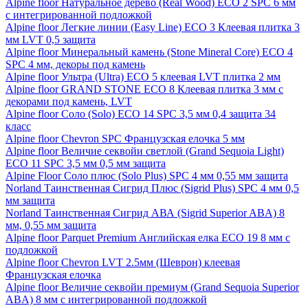
Alpine floor Натуральное дерево (Real Wood) ECO 2 SPC 6 мм
с интегрированной подложкой
Alpine floor Легкие линии (Easy Line) ECO 3 Клеевая плитка 3
мм LVT 0,5 защита
Alpine floor Минеральный камень (Stone Mineral Core) ECO 4
SPC 4 мм, декоры под камень
Alpine floor Ультра (Ultra) ECO 5 клеевая LVT плитка 2 мм
Alpine floor GRAND STONE ECO 8 Клеевая плитка 3 мм с
декорами под камень, LVT
Alpine floor Соло (Solo) ECO 14 SPC 3,5 мм 0,4 защита 34
класс
Alpine floor Chevron SPC Французская елочка 5 мм
Alpine floor Величие секвойи светлой (Grand Sequoia Light)
ECO 11 SPC 3,5 мм 0,5 мм защита
Alpine Floor Соло плюс (Solo Plus) SPC 4 мм 0,55 мм защита
Norland Таинственная Сигрид Плюс (Sigrid Plus) SPC 4 мм 0,5
мм защита
Norland Таинственная Сигрид АВА (Sigrid Superior ABA) 8
мм, 0,55 мм защита
Alpine floor Parquet Premium Английская елка ECO 19 8 мм с
подложкой
Alpine floor Chevron LVT 2.5мм (Шеврон) клеевая
Французская елочка
Alpine floor Величие секвойи премиум (Grand Sequoia Superior
ABA) 8 мм с интегрированной подложкой