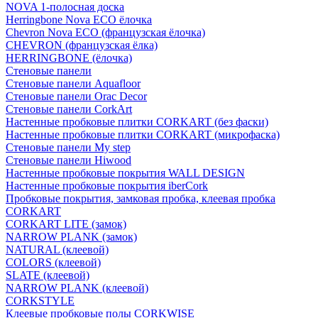
NOVA 1-полосная доска
Herringbone Nova ECO ёлочка
Chevron Nova ECO (французская ёлочка)
CHEVRON (французская ёлка)
HERRINGBONE (ёлочка)
Стеновые панели
Стеновые панели Aquafloor
Стеновые панели Orac Decor
Стеновые панели CorkArt
Настенные пробковые плитки CORKART (без фаски)
Настенные пробковые плитки CORKART (микрофаска)
Стеновые панели My step
Стеновые панели Hiwood
Настенные пробковые покрытия WALL DESIGN
Настенные пробковые покрытия iberCork
Пробковые покрытия, замковая пробка, клеевая пробка
CORKART
CORKART LITE (замок)
NARROW PLANK (замок)
NATURAL (клеевой)
COLORS (клеевой)
SLATE (клеевой)
NARROW PLANK (клеевой)
CORKSTYLE
Клеевые пробковые полы CORKWISE