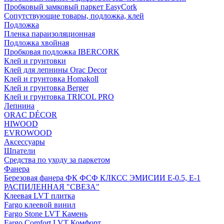
Пробковый замковый паркет EasyCork
Сопутствующие товары, подложка, клей
Подложка
Пленка параизоляционная
Подложка хвойная
Пробковая подложка IBERCORK
Клей и грунтовки
Клей для лепнины Orac Decor
Клей и грунтовка Homakoll
Клей и грунтовка Berger
Клей и грунтовка TRICOL PRO
Лепнина
ORAC DÉCOR
HIWOOD
EVROWOOD
Аксессуары
Шпатели
Средства по уходу за паркетом
Фанера
Березовая фанера ФК ФСФ КЛКСС ЭМИСИИ Е-0.5, Е-1
РАСПИЛЕННАЯ "СВЕЗА"
Клеевая LVT плитка
Fargo клеевой винил
Fargo Stone LVT Камень
Fargo Comfort LVT Комфорт