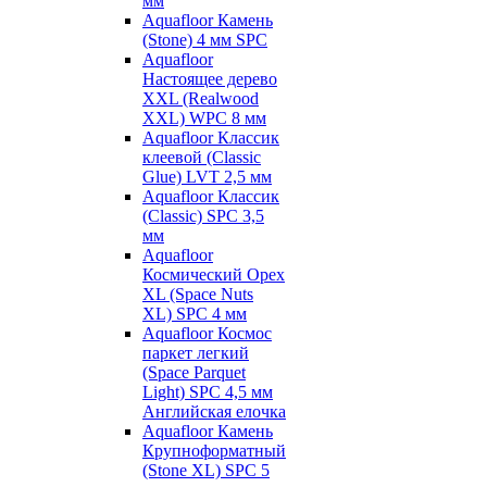
мм
Aquafloor Камень
(Stone) 4 мм SPC
Aquafloor
Настоящее дерево
XXL (Realwood
XXL) WPC 8 мм
Aquafloor Классик
клеевой (Classic
Glue) LVT 2,5 мм
Aquafloor Классик
(Classic) SPC 3,5
мм
Aquafloor
Космический Орех
XL (Space Nuts
XL) SPC 4 мм
Aquafloor Космос
паркет легкий
(Space Parquet
Light) SPC 4,5 мм
Английская елочка
Aquafloor Камень
Крупноформатный
(Stone XL) SPC 5