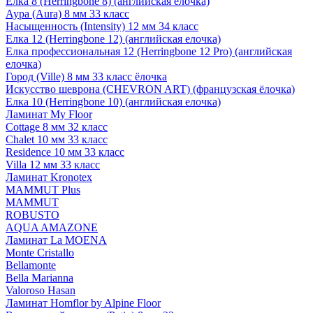
Елка 8 (Herringbone 8) (английская елочка)
Аура (Aura) 8 мм 33 класс
Насыщенность (Intensity) 12 мм 34 класс
Елка 12 (Herringbone 12) (английская елочка)
Елка профессиональная 12 (Herringbone 12 Pro) (английская
елочка)
Город (Ville) 8 мм 33 класс ёлочка
Искусство шеврона (CHEVRON ART) (французская ёлочка)
Елка 10 (Herringbone 10) (английская елочка)
Ламинат My Floor
Cottage 8 мм 32 класс
Chalet 10 мм 33 класс
Residence 10 мм 33 класс
Villa 12 мм 33 класс
Ламинат Kronotex
MAMMUT Plus
MAMMUT
ROBUSTO
AQUA AMAZONE
Ламинат La MOENA
Monte Cristallo
Bellamonte
Bella Marianna
Valoroso Hasan
Ламинат Homflor by Alpine Floor