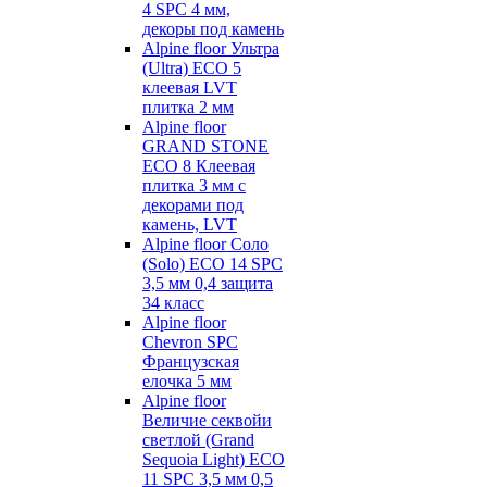
4 SPC 4 мм,
декоры под камень
Alpine floor Ультра
(Ultra) ECO 5
клеевая LVT
плитка 2 мм
Alpine floor
GRAND STONE
ECO 8 Клеевая
плитка 3 мм с
декорами под
камень, LVT
Alpine floor Соло
(Solo) ECO 14 SPC
3,5 мм 0,4 защита
34 класс
Alpine floor
Chevron SPC
Французская
елочка 5 мм
Alpine floor
Величие секвойи
светлой (Grand
Sequoia Light) ECO
11 SPC 3,5 мм 0,5