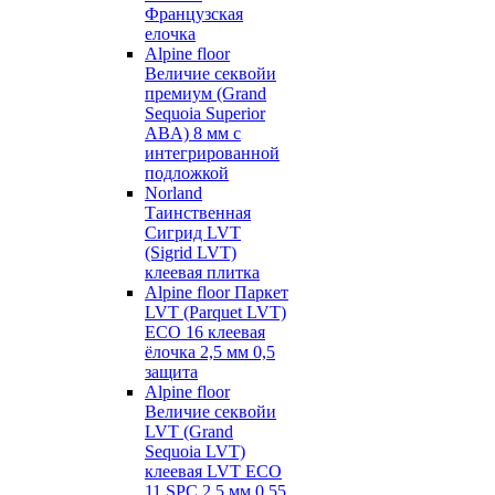
Французская
елочка
Alpine floor
Величие секвойи
премиум (Grand
Sequoia Superior
ABA) 8 мм с
интегрированной
подложкой
Norland
Таинственная
Сигрид LVT
(Sigrid LVT)
клеевая плитка
Alpine floor Паркет
LVT (Parquet LVT)
ECO 16 клеевая
ёлочка 2,5 мм 0,5
защита
Alpine floor
Величие секвойи
LVT (Grand
Sequoia LVT)
клеевая LVT ECO
11 SPC 2,5 мм 0,55