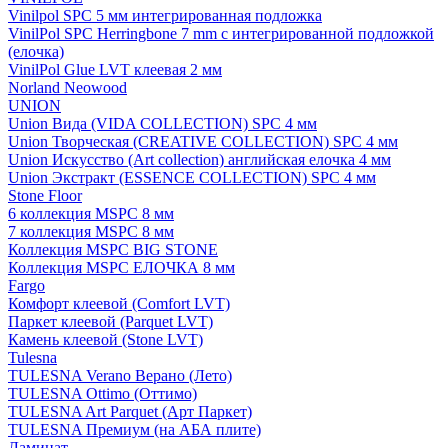
Vinilpol SPC 5 мм интегрированная подложка
VinilPol SPC Herringbone 7 mm с интегрированной подложкой
(елочка)
VinilPol Glue LVT клеевая 2 мм
Norland Neowood
UNION
Union Вида (VIDA COLLECTION) SPC 4 мм
Union Творческая (CREATIVE COLLECTION) SPC 4 мм
Union Искусство (Art collection) английская елочка 4 мм
Union Экстракт (ESSENCE COLLECTION) SPC 4 мм
Stone Floor
6 коллекция MSPC 8 мм
7 коллекция MSPC 8 мм
Коллекция MSPC BIG STONE
Коллекция MSPC ЕЛОЧКА 8 мм
Fargo
Комфорт клеевой (Comfort LVT)
Паркет клеевой (Parquet LVT)
Камень клеевой (Stone LVT)
Tulesna
TULESNA Verano Верано (Лето)
TULESNA Ottimo (Оттимо)
TULESNA Art Parquet (Арт Паркет)
TULESNA Премиум (на АБА плите)
Ламинат