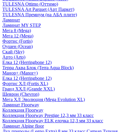
TULESNA Ottimo (Оттимо)
TULESNA Art Parquet (Арт Паркет)
TULESNA Премиум (на АБА плите)
Ламинат
Ламинат MY STEP
Мега 8 (Mega)
Мега 12 (Mega)
Фортис (Fortis)
Оушен (Ocean)
Скай (Sky)
Арто (Arto)
Елка 12 (Herringbone 12)
Терра Аква Блок (Terra Aqua Block)
Манор+ (Manor+)
Елка 12 (Herringbone 12)
Фортис ХЛ (Fortis XL)
Гранд ХХЛ (Grande XXL)
Шеврон (Chevron)
Мега ХЛ Эволюция (Mega Evolution XL)
Ламинат Floorway
Коллекция Floorway
Коллекция Floorway Prestige 12,3 мм 33 класс
Коллекция Floorway ELK елочка 12,3 мм 33 класс
Ламинат Alpine floor
Дух природы (Legno Extra) 8 мм 33 класс Camsan Турция