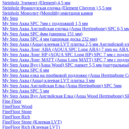
Steinholz Элемент (Element) 4,5 мм
Steinholz Французская елочка (Element Chevron ) 5,5 мм
Steinholz Монолит (Monolith) имитация камня
My Step
My Step Аква SPC 7мм c подложкой 1,5 мм
My Step Аква Английская елочка (Aqua Herringbone) SPC 6,5 м
My Step Аква SPC 4мм (ширина 151 мм)
My Step Аква SPC 4 мм (широкая доска 232 мм)
My Step Аква (Aqua) клеевая LVT плитка 2,5 мм Английской е
My Step Аква Лонг АВА (AQUA SPC Long ABA) 7 mm на ABA 
My Step Аква Лонг НР (AQUA SPC Long HP) SPC 7 мм с подло
My Step Аква Лонг MATT (Aqua Long MATT) SPC 7 мм с подло
My Step Аква Вуд (Aqua Wood) SPC паркет 5,5 мм (натуральны
My Step Аква SPC 6 мм
My Step Аква елка на пробковой подложке (Aqua Herringbone C
My Step Аква (Aqua) клеевая LVT плитка 3 мм
My Step Аква Английская Елка (Aqua Herringbone) SPC 5мм
My Step Аква SPC 5 мм
My Step Аква Вуд Английская Елка (Aqua Wood Herringbone) S
Fine Floor
FineFloor Wood
FineFloor Stone
FineFloor Rich
FineFloor Stone (Клеевая LVT)
FineFloor Rich (Клеевая LVT)