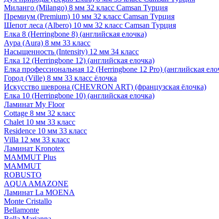
Миланго (Milango) 8 мм 32 класс Camsan Турция
Премиум (Premium) 10 мм 32 класс Camsan Турция
Шепот леса (Albero) 10 мм 32 класс Camsan Турция
Елка 8 (Herringbone 8) (английская елочка)
Аура (Aura) 8 мм 33 класс
Насыщенность (Intensity) 12 мм 34 класс
Елка 12 (Herringbone 12) (английская елочка)
Елка профессиональная 12 (Herringbone 12 Pro) (английская ело
Город (Ville) 8 мм 33 класс ёлочка
Искусство шеврона (CHEVRON ART) (французская ёлочка)
Елка 10 (Herringbone 10) (английская елочка)
Ламинат My Floor
Cottage 8 мм 32 класс
Chalet 10 мм 33 класс
Residence 10 мм 33 класс
Villa 12 мм 33 класс
Ламинат Kronotex
MAMMUT Plus
MAMMUT
ROBUSTO
AQUA AMAZONE
Ламинат La MOENA
Monte Cristallo
Bellamonte
Bella Marianna