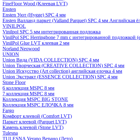
FineFloor Wood (Клеевая LVT)
Ensten
Ensten Уют (Hygge) SPC 4 мм
Ensten Валланд паркет (Valland Parquet) SPC 4 мм Английская ё
VINILPOL
Vinilpol SPC 5 мм интегрированная подложка
VinilPol SPC Herringbone 7 mm с интегрированной подложкой (
VinilPol Glue LVT клеевая 2 мм
Norland Neowood
UNION
Union Вида (VIDA COLLECTION) SPC 4 мм
Union Творческая (CREATIVE COLLECTION) SPC 4 мм
Union Искусство (Art collection) английская елочка 4 мм
Union Экстракт (ESSENCE COLLECTION) SPC 4 мм
Stone Floor
6 коллекция MSPC 8 мм
7 коллекция MSPC 8 мм
Коллекция MSPC BIG STONE
Коллекция MSPC ЕЛОЧКА 8 мм
Fargo
Комфорт клеевой (Comfort LVT)
Паркет клеевой (Parquet LVT)
Камень клеевой (Stone LVT)
Tulesna
TULESNA Verano Верано (Лето)