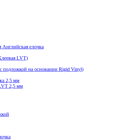
мм Английская елочка
Клеевая LVT)
с подложкой на основании Rigid Vinyl)
ка 2,5 мм
LVT 2,5 мм
жкой
очка