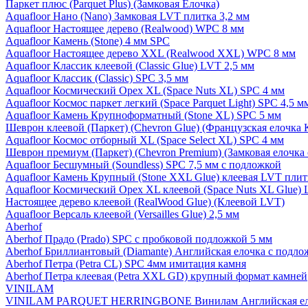
Паркет плюс (Parquet Plus) (Замковая Елочка)
Aquafloor Нано (Nano) Замковая LVT плитка 3,2 мм
Aquafloor Настоящее дерево (Realwood) WPC 8 мм
Aquafloor Камень (Stone) 4 мм SPC
Aquafloor Настоящее дерево XXL (Realwood XXL) WPC 8 мм
Aquafloor Классик клеевой (Classic Glue) LVT 2,5 мм
Aquafloor Классик (Classic) SPC 3,5 мм
Aquafloor Космический Орех XL (Space Nuts XL) SPC 4 мм
Aquafloor Космос паркет легкий (Space Parquet Light) SPC 4,5 
Aquafloor Камень Крупноформатный (Stone XL) SPC 5 мм
Шеврон клеевой (Паркет) (Chevron Glue) (Французская елочка 
Aquafloor Космос отборный XL (Space Select XL) SPC 4 мм
Шеврон премиум (Паркет) (Chevron Premium) (Замковая елочка 
Aquafloor Бесшумный (Soundless) SPC 7,5 мм с подложкой
Aquafloor Камень Крупный (Stone XXL Glue) клеевая LVT плит
Aquafloor Космический Орех XL клеевой (Space Nuts XL Glue) 
Настоящее дерево клеевой (RealWood Glue) (Клеевой LVT)
Aquafloor Версаль клеевой (Versailles Glue) 2,5 мм
Aberhof
Aberhof Прадо (Prado) SPC с пробковой подложкой 5 мм
Aberhof Бриллиантовый (Diamante) Английская елочка с подло
Aberhof Петра (Petra CL) SPC 4мм имитация камня
Aberhof Петра клеевая (Petra XXL GD) крупный формат камней
VINILAM
VINILAM PARQUET HERRINGBONE Винилам Английская ел