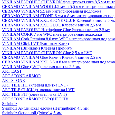
VINILAM PARQUET CHEVRON французская елка 8,5 мм инте
CERAMO VINILAM WOOD 4,5 мм и 5,5 мм интегрированная 
CERAMO VINILAM 5,5 мм интегрированная подложка
CERAMO VINILAM STONE 6 мм и 8 мм интегрированная под
CERAMO VINILAM XXL STONE GLUE Клеевой винил 2,5 м
CERAMO VINILAM XXL GLUE Клеевой винил 2,5 мм
VINILAM PARQUET Herringbone Glue ёлочка клеевая 2,5 мм
VINILAM CORK 7 мм WPC интегрированная подложка
VINILAM Cork Premium 8,0 mm WPC интегрированная подлож
VINILAM Click LVT (Винилам Клик)
VINILAM (Винилам) Клеевая Премиум
VINILAM PARQUET CHEVRON Glue 2,5 мм LVT
CERAMO VINILAM Glue Камни Клеевой винил 2,5 мм
CERAMO VINILAM XXL 5,5 и 8 мм интегрированная подложк
VINILAM Glue (LVT) клеевая плитка 2.5 мм
ART EAST
ART STONE ARMOR
ART STONE
ART TILE HIT (клеевая плитка LVT)
ART TILE CLICK (замковая плитка LVT)
ART TILE FIT (клеевая плитка LVT)
ART STONE ARMOR PARQUET HV
Steinholz
Steinholz Английская елочка (Herringbone) 4,5 мм
Steinholz Основной (Prime) 4,5 мм