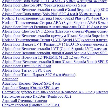
Alpine floor Соло (Solo) ECO 14 SPC 3,5 мм 0,4 защита 34 класс
Alpine floor Chevron SPC Французская елочка 5 мм
Alpine floor Величие секвойи светлой (Grand Sequoia Light) EC
Alpine Floor Соло плюс (Solo Plus) SPC 4 мм 0,55 мм защита
Norland Таинственная Сигрид Плюс (Sigrid Plus) SPC 4 мм 0,5 
Norland Таинственная Сигрид АВА (Sigrid Superior ABA) 8 мм, 
Alpine floor Parquet Premium Английская елка ECO 19 8 мм с п
Alpine floor Chevron LVT 2.5мм (Шеврон) клеевая Французская 
Alpine floor Величие секвойи премиум (Grand Sequoia Superio
Norland Таинственная Сигрид LVT (Sigrid LVT) клеевая плитка
Alpine floor Паркет LVT (Parquet LVT) ECO 16 клеевая ёлочка 2
Alpine floor Величие секвойи LVT (Grand Sequoia LVT) клеева
Alpine floor Величие секвойи дикой (Grand Sequoia Village) SPC
Alpine floor Премиум 12 (PREMIUM 12) 12 мм (WPC)
Alpine Floor Величие секвойи 5 mm (Grand Sequoia 5 mm) SPC 
Alpine floor Титан 6 SPC 6 мм
Alpine floor Титан 8 SPC 8 мм
Alpine floor Титан Паркет SPC 6 мм (ёлочка)
Aquafloor
Aquafloor Космос (Space) SPC 4 мм
Aquafloor Кварц (Quartz) SPC 4 мм
Настоящее дерево ИксЭль клеевой (Realwood XL Glue) (Клеев
Настоящее дерево ИксЭль (Realwood XL)
Aquawall Стеновые панели
Паркет клеевой (Parquet Glue) LVT