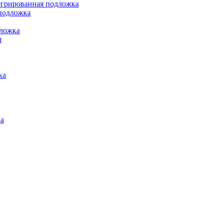
грированная подложка
подложка
ложка
м
ка
а