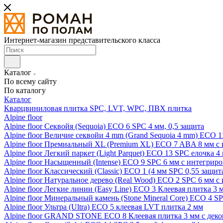
Интернет-магазин представительского класса
Каталог
По всему сайту
По каталогу
Каталог
Кварцвиниловая плитка SPC, LVT, WPC, ПВХ плитка
Alpine floor
Alpine floor Секвойя (Sequoia) ECO 6 SPC 4 мм, 0,5 защита
Alpine floor Величие секвойи 4 mm (Grand Sequoia 4 mm) ECO 1
Alpine floor Премиальный XL (Premium XL) ECO 7 ABA 8 мм с
Alpine floor Легкий паркет (Light Parquet) ECO 13 SPC елочка 4
Alpine floor Насыщенный (Intense) ECO 9 SPC 6 мм с интегрир
Alpine floor Классический (Classic) ECO 1 (4 мм SPC 0,55 защит
Alpine floor Натуральное дерево (Real Wood) ECO 2 SPC 6 мм 
Alpine floor Легкие линии (Easy Line) ECO 3 Клеевая плитка 3
Alpine floor Минеральный камень (Stone Mineral Core) ECO 4 S
Alpine floor Ультра (Ultra) ECO 5 клеевая LVT плитка 2 мм
Alpine floor GRAND STONE ECO 8 Клеевая плитка 3 мм с деко