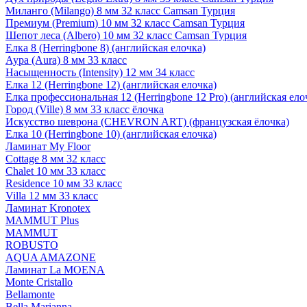
Миланго (Milango) 8 мм 32 класс Camsan Турция
Премиум (Premium) 10 мм 32 класс Camsan Турция
Шепот леса (Albero) 10 мм 32 класс Camsan Турция
Елка 8 (Herringbone 8) (английская елочка)
Аура (Aura) 8 мм 33 класс
Насыщенность (Intensity) 12 мм 34 класс
Елка 12 (Herringbone 12) (английская елочка)
Елка профессиональная 12 (Herringbone 12 Pro) (английская ело
Город (Ville) 8 мм 33 класс ёлочка
Искусство шеврона (CHEVRON ART) (французская ёлочка)
Елка 10 (Herringbone 10) (английская елочка)
Ламинат My Floor
Cottage 8 мм 32 класс
Chalet 10 мм 33 класс
Residence 10 мм 33 класс
Villa 12 мм 33 класс
Ламинат Kronotex
MAMMUT Plus
MAMMUT
ROBUSTO
AQUA AMAZONE
Ламинат La MOENA
Monte Cristallo
Bellamonte
Bella Marianna