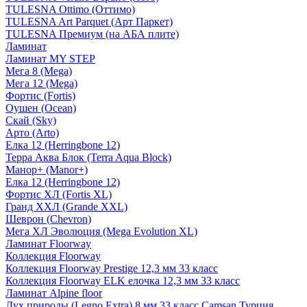
TULESNA Ottimo (Оттимо)
TULESNA Art Parquet (Арт Паркет)
TULESNA Премиум (на АБА плите)
Ламинат
Ламинат MY STEP
Мега 8 (Mega)
Мега 12 (Mega)
Фортис (Fortis)
Оушен (Ocean)
Скай (Sky)
Арто (Arto)
Елка 12 (Herringbone 12)
Терра Аква Блок (Terra Aqua Block)
Манор+ (Manor+)
Елка 12 (Herringbone 12)
Фортис ХЛ (Fortis XL)
Гранд ХХЛ (Grande XXL)
Шеврон (Chevron)
Мега ХЛ Эволюция (Mega Evolution XL)
Ламинат Floorway
Коллекция Floorway
Коллекция Floorway Prestige 12,3 мм 33 класс
Коллекция Floorway ELK елочка 12,3 мм 33 класс
Ламинат Alpine floor
Дух природы (Legno Extra) 8 мм 33 класс Camsan Турция