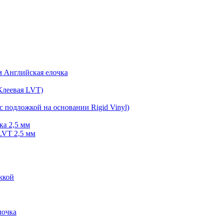
мм Английская елочка
Клеевая LVT)
с подложкой на основании Rigid Vinyl)
ка 2,5 мм
LVT 2,5 мм
жкой
очка