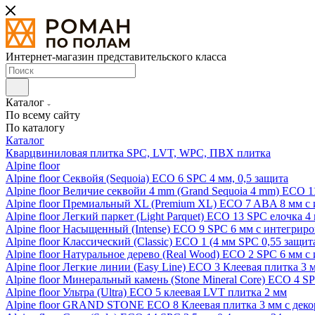
Интернет-магазин представительского класса
Каталог
По всему сайту
По каталогу
Каталог
Кварцвиниловая плитка SPC, LVT, WPC, ПВХ плитка
Alpine floor
Alpine floor Секвойя (Sequoia) ECO 6 SPC 4 мм, 0,5 защита
Alpine floor Величие секвойи 4 mm (Grand Sequoia 4 mm) ECO 1
Alpine floor Премиальный XL (Premium XL) ECO 7 ABA 8 мм с
Alpine floor Легкий паркет (Light Parquet) ECO 13 SPC елочка 4
Alpine floor Насыщенный (Intense) ECO 9 SPC 6 мм с интегрир
Alpine floor Классический (Classic) ECO 1 (4 мм SPC 0,55 защит
Alpine floor Натуральное дерево (Real Wood) ECO 2 SPC 6 мм 
Alpine floor Легкие линии (Easy Line) ECO 3 Клеевая плитка 3
Alpine floor Минеральный камень (Stone Mineral Core) ECO 4 S
Alpine floor Ультра (Ultra) ECO 5 клеевая LVT плитка 2 мм
Alpine floor GRAND STONE ECO 8 Клеевая плитка 3 мм с деко