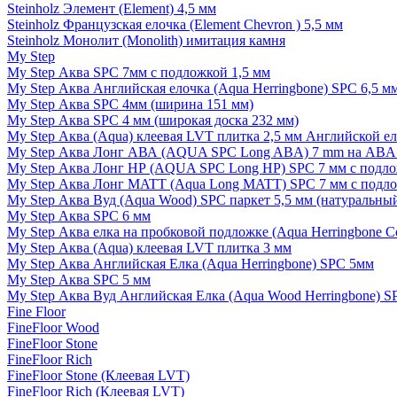
Steinholz Элемент (Element) 4,5 мм
Steinholz Французская елочка (Element Chevron ) 5,5 мм
Steinholz Монолит (Monolith) имитация камня
My Step
My Step Аква SPC 7мм c подложкой 1,5 мм
My Step Аква Английская елочка (Aqua Herringbone) SPC 6,5 м
My Step Аква SPC 4мм (ширина 151 мм)
My Step Аква SPC 4 мм (широкая доска 232 мм)
My Step Аква (Aqua) клеевая LVT плитка 2,5 мм Английской е
My Step Аква Лонг АВА (AQUA SPC Long ABA) 7 mm на ABA 
My Step Аква Лонг НР (AQUA SPC Long HP) SPC 7 мм с подло
My Step Аква Лонг MATT (Aqua Long MATT) SPC 7 мм с подло
My Step Аква Вуд (Aqua Wood) SPC паркет 5,5 мм (натуральны
My Step Аква SPC 6 мм
My Step Аква елка на пробковой подложке (Aqua Herringbone C
My Step Аква (Aqua) клеевая LVT плитка 3 мм
My Step Аква Английская Елка (Aqua Herringbone) SPC 5мм
My Step Аква SPC 5 мм
My Step Аква Вуд Английская Елка (Aqua Wood Herringbone) S
Fine Floor
FineFloor Wood
FineFloor Stone
FineFloor Rich
FineFloor Stone (Клеевая LVT)
FineFloor Rich (Клеевая LVT)