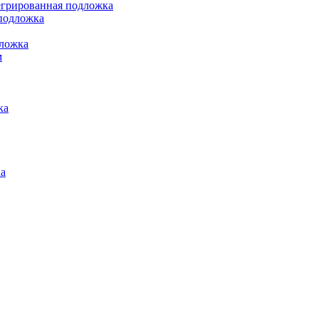
грированная подложка
подложка
ложка
м
ка
а