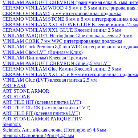
VINILAM PARQUET CHEVRON французская елка 8,5 мм инте
CERAMO VINILAM WOOD 4,5 мм и 5,5 мм интегрированная 
CERAMO VINILAM 5,5 мм интегрированная подложка
CERAMO VINILAM STONE 6 мм и 8 мм интегрированная под
CERAMO VINILAM XXL STONE GLUE Клеевой винил 2,5 м
CERAMO VINILAM XXL GLUE Клеевой винил 2,5 мм
VINILAM PARQUET Herringbone Glue ёлочка клеевая 2,5 мм
VINILAM CORK 7 мм WPC интегрированная подложка
VINILAM Cork Premium 8,0 mm WPC интегрированная подлож
VINILAM Click LVT (Винилам Клик)
VINILAM (Винилам) Клеевая Премиум
VINILAM PARQUET CHEVRON Glue 2,5 мм LVT
CERAMO VINILAM Glue Камни Клеевой винил 2,5 мм
CERAMO VINILAM XXL 5,5 и 8 мм интегрированная подложк
VINILAM Glue (LVT) клеевая плитка 2.5 мм
ART EAST
ART STONE ARMOR
ART STONE
ART TILE HIT (клеевая плитка LVT)
ART TILE CLICK (замковая плитка LVT)
ART TILE FIT (клеевая плитка LVT)
ART STONE ARMOR PARQUET HV
Steinholz
Steinholz Английская елочка (Herringbone) 4,5 мм
Steinholz Основной (Prime) 4,5 мм