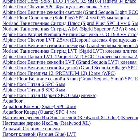
Alpine floor Соло (Solo) ECO 14 SPC 3,5 мм 0,4 защита 34 класс
Alpine floor Chevron SPC Французская елочка 5 мм
Alpine floor Величие секвойи светлой (Grand Sequoia Light) EC
Alpine Floor Соло плюс (Solo Plus) SPC 4 мм 0,55 мм защита
Norland Таинственная Сигрид Плюс (Sigrid Plus) SPC 4 мм 0,5 
Norland Таинственная Сигрид АВА (Sigrid Superior ABA) 8 мм, 
Alpine floor Parquet Premium Английская елка ECO 19 8 мм с п
Alpine floor Chevron LVT 2.5мм (Шеврон) клеевая Французская 
Alpine floor Величие секвойи премиум (Grand Sequoia Superio
Norland Таинственная Сигрид LVT (Sigrid LVT) клеевая плитка
Alpine floor Паркет LVT (Parquet LVT) ECO 16 клеевая ёлочка 2
Alpine floor Величие секвойи LVT (Grand Sequoia LVT) клеева
Alpine floor Величие секвойи дикой (Grand Sequoia Village) SPC
Alpine floor Премиум 12 (PREMIUM 12) 12 мм (WPC)
Alpine Floor Величие секвойи 5 mm (Grand Sequoia 5 mm) SPC 
Alpine floor Титан 6 SPC 6 мм
Alpine floor Титан 8 SPC 8 мм
Alpine floor Титан Паркет SPC 6 мм (ёлочка)
Aquafloor
Aquafloor Космос (Space) SPC 4 мм
Aquafloor Кварц (Quartz) SPC 4 мм
Настоящее дерево ИксЭль клеевой (Realwood XL Glue) (Клеев
Настоящее дерево ИксЭль (Realwood XL)
Aquawall Стеновые панели
Паркет клеевой (Parquet Glue) LVT