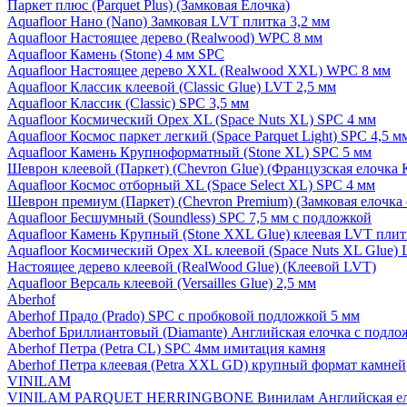
Паркет плюс (Parquet Plus) (Замковая Елочка)
Aquafloor Нано (Nano) Замковая LVT плитка 3,2 мм
Aquafloor Настоящее дерево (Realwood) WPC 8 мм
Aquafloor Камень (Stone) 4 мм SPC
Aquafloor Настоящее дерево XXL (Realwood XXL) WPC 8 мм
Aquafloor Классик клеевой (Classic Glue) LVT 2,5 мм
Aquafloor Классик (Classic) SPC 3,5 мм
Aquafloor Космический Орех XL (Space Nuts XL) SPC 4 мм
Aquafloor Космос паркет легкий (Space Parquet Light) SPC 4,5 
Aquafloor Камень Крупноформатный (Stone XL) SPC 5 мм
Шеврон клеевой (Паркет) (Chevron Glue) (Французская елочка 
Aquafloor Космос отборный XL (Space Select XL) SPC 4 мм
Шеврон премиум (Паркет) (Chevron Premium) (Замковая елочка 
Aquafloor Бесшумный (Soundless) SPC 7,5 мм с подложкой
Aquafloor Камень Крупный (Stone XXL Glue) клеевая LVT плит
Aquafloor Космический Орех XL клеевой (Space Nuts XL Glue) 
Настоящее дерево клеевой (RealWood Glue) (Клеевой LVT)
Aquafloor Версаль клеевой (Versailles Glue) 2,5 мм
Aberhof
Aberhof Прадо (Prado) SPC с пробковой подложкой 5 мм
Aberhof Бриллиантовый (Diamante) Английская елочка с подло
Aberhof Петра (Petra CL) SPC 4мм имитация камня
Aberhof Петра клеевая (Petra XXL GD) крупный формат камней
VINILAM
VINILAM PARQUET HERRINGBONE Винилам Английская ел