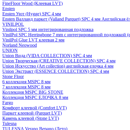
FineFloor Wood (Клеевая LVT)
Ensten
Ensten Уют (Hygge) SPC 4 мм
Ensten Валланд паркет (Valland Parquet) SPC 4 мм Английская ё
VINILPOL
Vinilpol SPC 5 мм интегрированная подложка
VinilPol SPC Herringbone 7 mm с интегрированной подложкой (
VinilPol Glue LVT клеевая 2 мм
Norland Neowood
UNION
Union Вида (VIDA COLLECTION) SPC 4 мм
Union Творческая (CREATIVE COLLECTION) SPC 4 мм
Union Искусство (Art collection) английская елочка 4 мм
Union Экстракт (ESSENCE COLLECTION) SPC 4 мм
Stone Floor
6 коллекция MSPC 8 мм
7 коллекция MSPC 8 мм
Коллекция MSPC BIG STONE
Коллекция MSPC ЕЛОЧКА 8 мм
Fargo
Комфорт клеевой (Comfort LVT)
Паркет клеевой (Parquet LVT)
Камень клеевой (Stone LVT)
Tulesna
TULESNA Verano Верано (Лето)