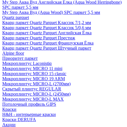
My Step Аква Вуд Английская Елка (Aqua Wood Herringbone)
SPC паркет 5,5 мм
My Step Аква Вуд (Aqua Wood) SPC паркет 5,5 мм
Quartz parquet
Кварц паркет Quartz Parquet Классик 7/1,2 мм
Кварц паркет Quartz Parquet Классик 5/0,6 мм
Кварц паркет Quartz Parquet Английская Ёлка
Кварц паркет Quartz Parquet Престиж
Кварц паркет Quartz Parquet Французская Ёлка
Кварц паркет Quartz Parquet Штучный паркет
Alpine floor
Приоритет паркет
Микроплинтус Laconistiq
Микроплинтус MICRO 11 mini
Микроплинтус MICRO 15 classic
Микроплинтус MICRO 19 ARM
Микроплинтус MICRO-L (2700мм)
Скрытый плинтус REGULAR
Микроплинтус MICRO-L (2450мм)
Микроплинтус MICRO-L MAX
Потолочный профиль GIPS
Краски
H&H - интерьерные краски
Краски DERUFA
Акции