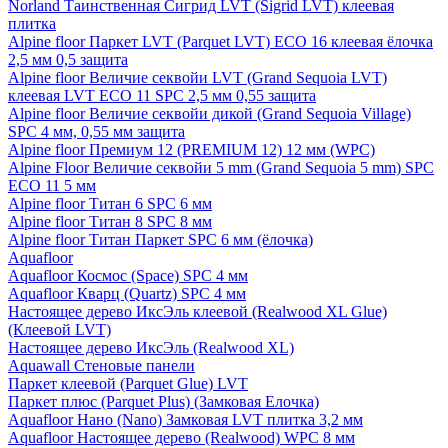
Norland Таинственная Сигрид LVT (Sigrid LVT) клеевая
плитка
Alpine floor Паркет LVT (Parquet LVT) ECO 16 клеевая ёлочка
2,5 мм 0,5 защита
Alpine floor Величие секвойи LVT (Grand Sequoia LVT)
клеевая LVT ECO 11 SPC 2,5 мм 0,55 защита
Alpine floor Величие секвойи дикой (Grand Sequoia Village)
SPC 4 мм, 0,55 мм защита
Alpine floor Премиум 12 (PREMIUM 12) 12 мм (WPC)
Alpine Floor Величие секвойи 5 mm (Grand Sequoia 5 mm) SPC
ECO 11 5 мм
Alpine floor Титан 6 SPC 6 мм
Alpine floor Титан 8 SPC 8 мм
Alpine floor Титан Паркет SPC 6 мм (ёлочка)
Aquafloor
Aquafloor Космос (Space) SPC 4 мм
Aquafloor Кварц (Quartz) SPC 4 мм
Настоящее дерево ИксЭль клеевой (Realwood XL Glue)
(Клеевой LVT)
Настоящее дерево ИксЭль (Realwood XL)
Aquawall Стеновые панели
Паркет клеевой (Parquet Glue) LVT
Паркет плюс (Parquet Plus) (Замковая Елочка)
Aquafloor Нано (Nano) Замковая LVT плитка 3,2 мм
Aquafloor Настоящее дерево (Realwood) WPC 8 мм