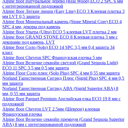
Alpine floor Натуральное дерево (Real Wood) ECO 2 SPC 6 мм
с интегрированной подложкой
Alpine floor Легкие линии (Easy Line) ECO 3 Клеевая плитка 3
мм LVT 0,5 защита
Alpine floor Минеральный камень (Stone Mineral Core) ECO 4
SPC 4 мм, декоры под камень
Alpine floor Ультра (Ultra) ECO 5 клеевая LVT плитка 2 мм
Alpine floor GRAND STONE ECO 8 Клеевая плитка 3 мм с
декорами под камень, LVT
Alpine floor Соло (Solo) ECO 14 SPC 3,5 мм 0,4 защита 34
класс
Alpine floor Chevron SPC Французская елочка 5 мм
Alpine floor Величие секвойи светлой (Grand Sequoia Light)
ECO 11 SPC 3,5 мм 0,5 мм защита
Alpine Floor Соло плюс (Solo Plus) SPC 4 мм 0,55 мм защита
Norland Таинственная Сигрид Плюс (Sigrid Plus) SPC 4 мм 0,5
мм защита
Norland Таинственная Сигрид АВА (Sigrid Superior ABA) 8
мм, 0,55 мм защита
Alpine floor Parquet Premium Английская елка ECO 19 8 мм с
подложкой
Alpine floor Chevron LVT 2.5мм (Шеврон) клеевая
Французская елочка
Alpine floor Величие секвойи премиум (Grand Sequoia Superior
ABA) 8 мм с интегрированной подложкой