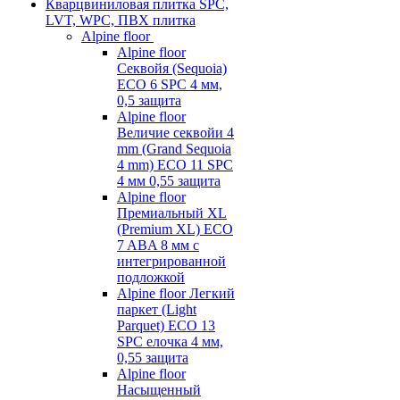
Кварцвиниловая плитка SPC,
LVT, WPC, ПВХ плитка
Alpine floor
Alpine floor
Секвойя (Sequoia)
ECO 6 SPC 4 мм,
0,5 защита
Alpine floor
Величие секвойи 4
mm (Grand Sequoia
4 mm) ECO 11 SPC
4 мм 0,55 защита
Alpine floor
Премиальный XL
(Premium XL) ECO
7 ABA 8 мм с
интегрированной
подложкой
Alpine floor Легкий
паркет (Light
Parquet) ECO 13
SPC елочка 4 мм,
0,55 защита
Alpine floor
Насыщенный