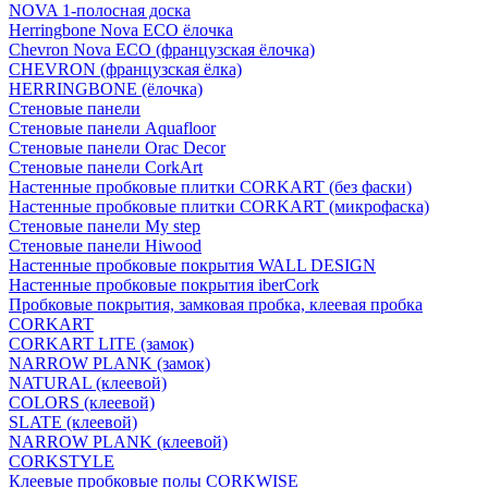
NOVA 1-полосная доска
Herringbone Nova ECO ёлочка
Chevron Nova ECO (французская ёлочка)
CHEVRON (французская ёлка)
HERRINGBONE (ёлочка)
Стеновые панели
Стеновые панели Aquafloor
Стеновые панели Orac Decor
Стеновые панели CorkArt
Настенные пробковые плитки CORKART (без фаски)
Настенные пробковые плитки CORKART (микрофаска)
Стеновые панели My step
Стеновые панели Hiwood
Настенные пробковые покрытия WALL DESIGN
Настенные пробковые покрытия iberCork
Пробковые покрытия, замковая пробка, клеевая пробка
CORKART
CORKART LITE (замок)
NARROW PLANK (замок)
NATURAL (клеевой)
COLORS (клеевой)
SLATE (клеевой)
NARROW PLANK (клеевой)
CORKSTYLE
Клеевые пробковые полы CORKWISE