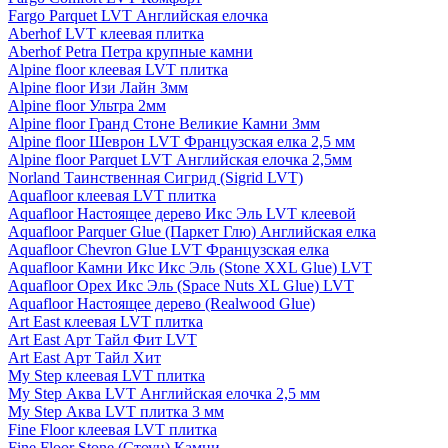
Fargo Parquet LVT Английская елочка
Aberhof LVT клеевая плитка
Aberhof Petra Петра крупные камни
Alpine floor клеевая LVT плитка
Alpine floor Изи Лайн 3мм
Alpine floor Ультра 2мм
Alpine floor Гранд Стоне Великие Камни 3мм
Alpine floor Шеврон LVT Французская елка 2,5 мм
Alpine floor Parquet LVT Английская елочка 2,5мм
Norland Таинственная Сигрид (Sigrid LVT)
Aquafloor клеевая LVT плитка
Aquafloor Настоящее дерево Икс Эль LVT клеевой
Aquafloor Parquer Glue (Паркет Глю) Английская елка
Aquafloor Chevron Glue LVT Французская елка
Aquafloor Камни Икс Икс Эль (Stone XXL Glue) LVT
Aquafloor Орех Икс Эль (Space Nuts XL Glue) LVT
Aquafloor Настоящее дерево (Realwood Glue)
Art East клеевая LVT плитка
Art East Арт Тайл Фит LVT
Art East Арт Тайл Хит
My Step клеевая LVT плитка
My Step Аква LVT Английская елочка 2,5 мм
My Step Аква LVT плитка 3 мм
Fine Floor клеевая LVT плитка
Fine Floor Stone (Стоун) Камни