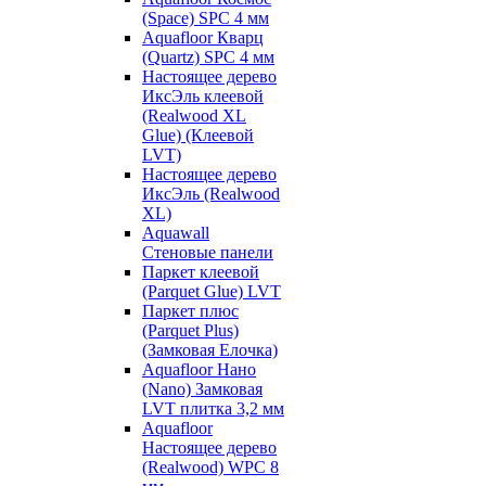
(Space) SPC 4 мм
Aquafloor Кварц
(Quartz) SPC 4 мм
Настоящее дерево
ИксЭль клеевой
(Realwood XL
Glue) (Клеевой
LVT)
Настоящее дерево
ИксЭль (Realwood
XL)
Aquawall
Стеновые панели
Паркет клеевой
(Parquet Glue) LVT
Паркет плюс
(Parquet Plus)
(Замковая Елочка)
Aquafloor Нано
(Nano) Замковая
LVT плитка 3,2 мм
Aquafloor
Настоящее дерево
(Realwood) WPC 8