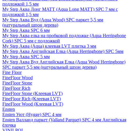
подложкой 1,5 мм
My Step Аква Лонг MATT (Aqua Long MATT) SPC 7 мм с
подложкой 1,5 мм
My Step Аква Вуд (Aqua Wood) SPC паркет 5,5 мм
(натуральный шпон дерева)
My Step Аква SPC 6 мм
My Step Аква елка на пробковой подложке (Aqua Herringbone
Cork) SPC 5 мм с подложкой
My Step Аква (Aqua) клеевая LVT плитка 3 мм
My Step Аква Английская Елка (Aqua Herringbone) SPC 5мм
My Step Аква SPC 5 мм
My Step Аква Вуд Английская Елка (Aqua Wood Herringbone)
SPC паркет 5,5 мм (натуральный шпон дерева)
Fine Floor
FineFloor Wood
FineFloor Stone
FineFloor Rich
FineFloor Stone (Клеевая LVT)
FineFloor Rich (Клеевая LVT)
FineFloor Wood (Клеевая LVT)
Ensten
Ensten Уют (Hygge) SPC 4 мм
Ensten Валланд паркет (Valland Parquet) SPC 4 мм Английская
ёлочка
VINILPOL