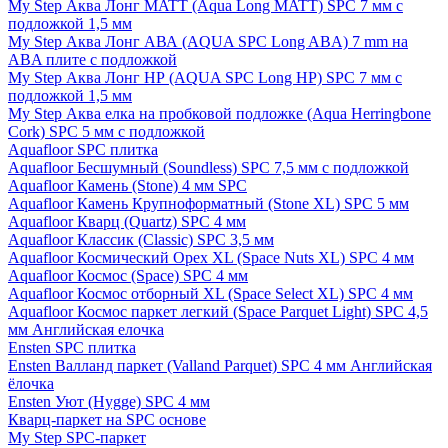
My Step Аква Лонг MATT (Aqua Long MATT) SPC 7 мм с
подложкой 1,5 мм
My Step Аква Лонг АВА (AQUA SPC Long ABA) 7 mm на
ABA плите с подложкой
My Step Аква Лонг НР (AQUA SPC Long HP) SPC 7 мм с
подложкой 1,5 мм
My Step Аква елка на пробковой подложке (Aqua Herringbone
Cork) SPC 5 мм с подложкой
Aquafloor SPC плитка
Aquafloor Бесшумный (Soundless) SPC 7,5 мм с подложкой
Aquafloor Камень (Stone) 4 мм SPC
Aquafloor Камень Крупноформатный (Stone XL) SPC 5 мм
Aquafloor Кварц (Quartz) SPC 4 мм
Aquafloor Классик (Classic) SPC 3,5 мм
Aquafloor Космический Орех XL (Space Nuts XL) SPC 4 мм
Aquafloor Космос (Space) SPC 4 мм
Aquafloor Космос отборный XL (Space Select XL) SPC 4 мм
Aquafloor Космос паркет легкий (Space Parquet Light) SPC 4,5
мм Английская елочка
Ensten SPC плитка
Ensten Валланд паркет (Valland Parquet) SPC 4 мм Английская
ёлочка
Ensten Уют (Hygge) SPC 4 мм
Кварц-паркет на SPC основе
My Step SPC-паркет