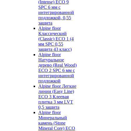
(Intense) ECO 9
SPC 6 мм с
интегрированной
подложкой, 0,55
защита
Alpine floor
Классический
(Classic) ECO 1 (4
мм SPC 0,55
защита 43 класс)
Alpine floor
Натуральное
дерево (Real Wood)
ECO 2 SPC 6 мм с
интегрированной
подложкой
Alpine floor Легкие
линии (Easy Line)
ECO 3 Клеевая
плитка 3 мм LVT
0,5 защита
Alpine floor
Минеральный
камень (Stone
Mineral Core) ECO