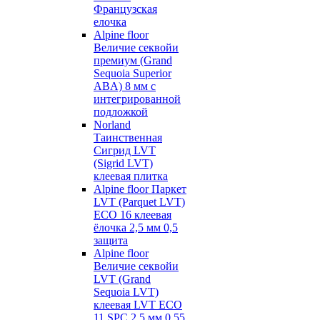
Французская
елочка
Alpine floor
Величие секвойи
премиум (Grand
Sequoia Superior
ABA) 8 мм с
интегрированной
подложкой
Norland
Таинственная
Сигрид LVT
(Sigrid LVT)
клеевая плитка
Alpine floor Паркет
LVT (Parquet LVT)
ECO 16 клеевая
ёлочка 2,5 мм 0,5
защита
Alpine floor
Величие секвойи
LVT (Grand
Sequoia LVT)
клеевая LVT ECO
11 SPC 2,5 мм 0,55