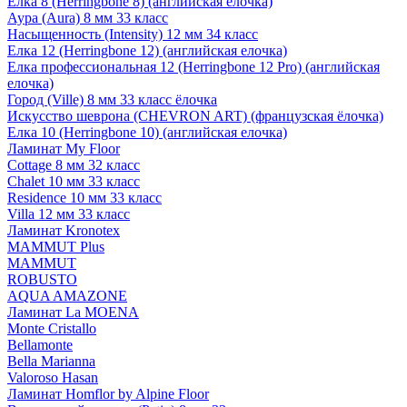
Елка 8 (Herringbone 8) (английская елочка)
Аура (Aura) 8 мм 33 класс
Насыщенность (Intensity) 12 мм 34 класс
Елка 12 (Herringbone 12) (английская елочка)
Елка профессиональная 12 (Herringbone 12 Pro) (английская
елочка)
Город (Ville) 8 мм 33 класс ёлочка
Искусство шеврона (CHEVRON ART) (французская ёлочка)
Елка 10 (Herringbone 10) (английская елочка)
Ламинат My Floor
Cottage 8 мм 32 класс
Chalet 10 мм 33 класс
Residence 10 мм 33 класс
Villa 12 мм 33 класс
Ламинат Kronotex
MAMMUT Plus
MAMMUT
ROBUSTO
AQUA AMAZONE
Ламинат La MOENA
Monte Cristallo
Bellamonte
Bella Marianna
Valoroso Hasan
Ламинат Homflor by Alpine Floor