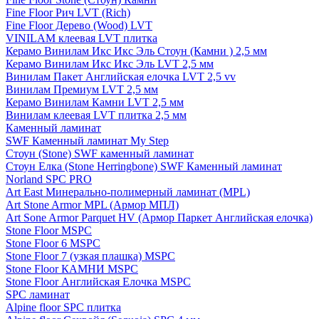
Fine Floor Рич LVT (Rich)
Fine Floor Дерево (Wood) LVT
VINILAM клеевая LVT плитка
Керамо Винилам Икс Икс Эль Стоун (Камни ) 2,5 мм
Керамо Винилам Икс Икс Эль LVT 2,5 мм
Винилам Пакет Английская елочка LVT 2,5 vv
Винилам Премиум LVT 2,5 мм
Керамо Винилам Камни LVT 2,5 мм
Винилам клеевая LVT плитка 2,5 мм
Каменный ламинат
SWF Каменный ламинат My Step
Стоун (Stone) SWF каменный ламинат
Стоун Елка (Stone Herringbone) SWF Каменный ламинат
Norland SPC PRO
Art East Минерально-полимерный ламинат (MPL)
Art Stone Armor MPL (Армор МПЛ)
Art Sone Armor Parquet HV (Армор Паркет Английская елочка)
Stone Floor MSPC
Stone Floor 6 MSPC
Stone Floor 7 (узкая плашка) MSPC
Stone Floor КАМНИ MSPC
Stone Floor Английская Елочка MSPC
SPC ламинат
Alpine floor SPC плитка