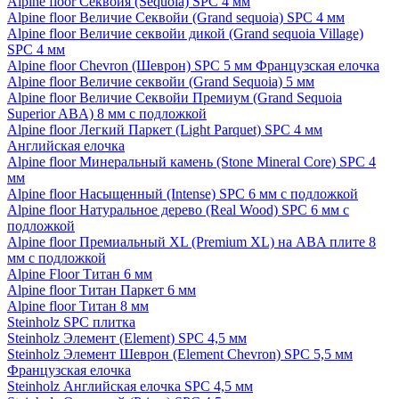
Alpine floor Секвойя (Sequoia) SPC 4 мм
Alpine floor Величие Секвойи (Grand sequoia) SPC 4 мм
Alpine floor Величие секвойи дикой (Grand sequoia Village)
SPC 4 мм
Alpine floor Chevron (Шеврон) SPC 5 мм Французская елочка
Alpine floor Величие секвойи (Grand Sequoia) 5 мм
Alpine floor Величие Секвойи Премиум (Grand Sequoia
Superior ABA) 8 мм с подложкой
Alpine floor Легкий Паркет (Light Parquet) SPC 4 мм
Английская елочка
Alpine floor Минеральный камень (Stone Mineral Core) SPC 4
мм
Alpine floor Насыщенный (Intense) SPC 6 мм с подложкой
Alpine floor Натуральное дерево (Real Wood) SPC 6 мм с
подложкой
Alpine floor Премиальный XL (Premium XL) на ABA плите 8
мм с подложкой
Alpine Floor Титан 6 мм
Alpine floor Титан Паркет 6 мм
Alpine floor Титан 8 мм
Steinholz SPC плитка
Steinholz Элемент (Element) SPC 4,5 мм
Steinholz Элемент Шеврон (Element Chevron) SPC 5,5 мм
Французская елочка
Steinholz Английская елочка SPC 4,5 мм