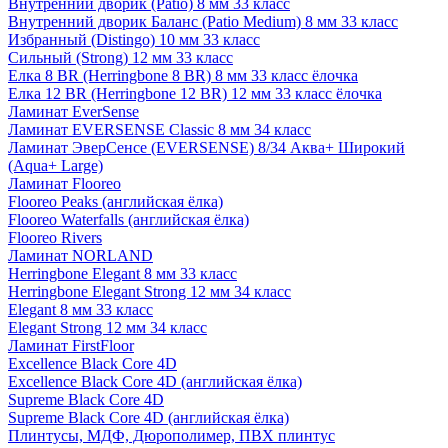
Внутренний дворик (Patio) 8 мм 33 класс
Внутренний дворик Баланс (Patio Medium) 8 мм 33 класс
Избранный (Distingo) 10 мм 33 класс
Сильный (Strong) 12 мм 33 класс
Елка 8 BR (Herringbone 8 BR) 8 мм 33 класс ёлочка
Елка 12 BR (Herringbone 12 BR) 12 мм 33 класс ёлочка
Ламинат EverSense
Ламинат EVERSENSE Classic 8 мм 34 класс
Ламинат ЭверСенсе (EVERSENSE) 8/34 Аква+ Широкий
(Aqua+ Large)
Ламинат Flooreo
Flooreo Peaks (английская ёлка)
Flooreo Waterfalls (английская ёлка)
Flooreo Rivers
Ламинат NORLAND
Herringbone Elegant 8 мм 33 класс
Herringbone Elegant Strong 12 мм 34 класс
Elegant 8 мм 33 класс
Elegant Strong 12 мм 34 класс
Ламинат FirstFloor
Excellence Black Core 4D
Excellence Black Core 4D (английская ёлка)
Supreme Black Core 4D
Supreme Black Core 4D (английская ёлка)
Плинтусы, МДФ, Дюрополимер, ПВХ плинтус