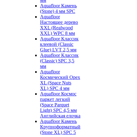
мм
Aquafloor Камень
(Stone) 4 мм SPC
Aquafloor
Настоящее дерево
XXL (Realwood
XXL) WPC 8 мм
Aquafloor Классик
клеевой (Classic
Glue) LVT 2,5 мм
Aquafloor Классик
(Classic) SPC 3,5
мм
Aquafloor
Космический Орех
XL (Space Nuts
XL) SPC 4 мм
Aquafloor Космос
паркет легкий
(Space Parquet
Light) SPC 4,5 мм
Английская елочка
Aquafloor Камень
Крупноформатный
(Stone XL) SPC 5