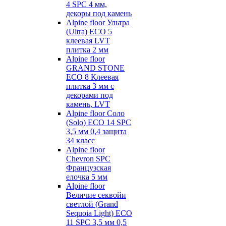
4 SPC 4 мм,
декоры под камень
Alpine floor Ультра
(Ultra) ECO 5
клеевая LVT
плитка 2 мм
Alpine floor
GRAND STONE
ECO 8 Клеевая
плитка 3 мм с
декорами под
камень, LVT
Alpine floor Соло
(Solo) ECO 14 SPC
3,5 мм 0,4 защита
34 класс
Alpine floor
Chevron SPC
Французская
елочка 5 мм
Alpine floor
Величие секвойи
светлой (Grand
Sequoia Light) ECO
11 SPC 3,5 мм 0,5