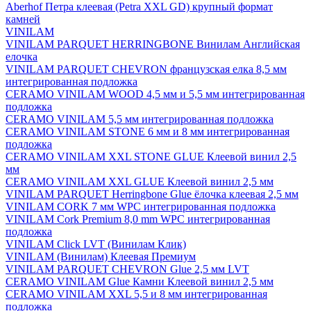
Aberhof Петра клеевая (Petra XXL GD) крупный формат
камней
VINILAM
VINILAM PARQUET HERRINGBONE Винилам Английская
елочка
VINILAM PARQUET CHEVRON французская елка 8,5 мм
интегрированная подложка
CERAMO VINILAM WOOD 4,5 мм и 5,5 мм интегрированная
подложка
CERAMO VINILAM 5,5 мм интегрированная подложка
CERAMO VINILAM STONE 6 мм и 8 мм интегрированная
подложка
CERAMO VINILAM XXL STONE GLUE Клеевой винил 2,5
мм
CERAMO VINILAM XXL GLUE Клеевой винил 2,5 мм
VINILAM PARQUET Herringbone Glue ёлочка клеевая 2,5 мм
VINILAM CORK 7 мм WPC интегрированная подложка
VINILAM Cork Premium 8,0 mm WPC интегрированная
подложка
VINILAM Click LVT (Винилам Клик)
VINILAM (Винилам) Клеевая Премиум
VINILAM PARQUET CHEVRON Glue 2,5 мм LVT
CERAMO VINILAM Glue Камни Клеевой винил 2,5 мм
CERAMO VINILAM XXL 5,5 и 8 мм интегрированная
подложка