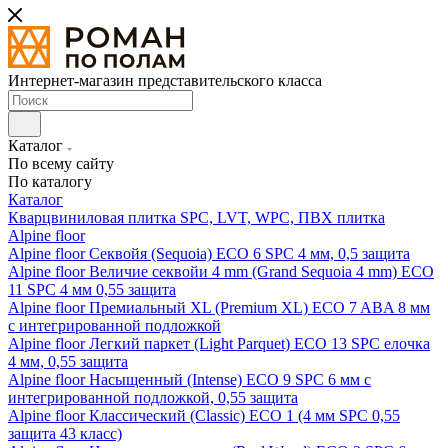
Интернет-магазин представительского класса
Каталог
По всему сайту
По каталогу
Каталог
Кварцвиниловая плитка SPC, LVT, WPC, ПВХ плитка
Alpine floor
Alpine floor Секвойя (Sequoia) ECO 6 SPC 4 мм, 0,5 защита
Alpine floor Величие секвойи 4 mm (Grand Sequoia 4 mm) ECO
11 SPC 4 мм 0,55 защита
Alpine floor Премиальный XL (Premium XL) ECO 7 ABA 8 мм
с интегрированной подложкой
Alpine floor Легкий паркет (Light Parquet) ECO 13 SPC елочка
4 мм, 0,55 защита
Alpine floor Насыщенный (Intense) ECO 9 SPC 6 мм с
интегрированной подложкой, 0,55 защита
Alpine floor Классический (Classic) ECO 1 (4 мм SPC 0,55
защита 43 класс)