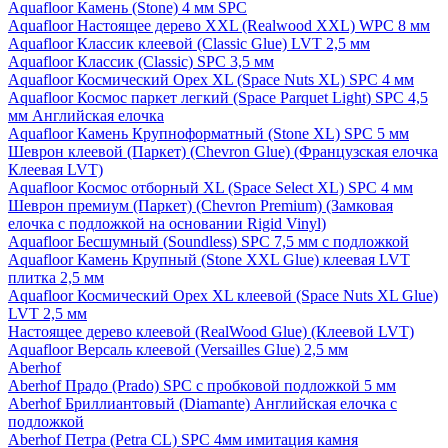
Aquafloor Камень (Stone) 4 мм SPC
Aquafloor Настоящее дерево XXL (Realwood XXL) WPC 8 мм
Aquafloor Классик клеевой (Classic Glue) LVT 2,5 мм
Aquafloor Классик (Classic) SPC 3,5 мм
Aquafloor Космический Орех XL (Space Nuts XL) SPC 4 мм
Aquafloor Космос паркет легкий (Space Parquet Light) SPC 4,5
мм Английская елочка
Aquafloor Камень Крупноформатный (Stone XL) SPC 5 мм
Шеврон клеевой (Паркет) (Chevron Glue) (Французская елочка
Клеевая LVT)
Aquafloor Космос отборный XL (Space Select XL) SPC 4 мм
Шеврон премиум (Паркет) (Chevron Premium) (Замковая
елочка с подложкой на основании Rigid Vinyl)
Aquafloor Бесшумный (Soundless) SPC 7,5 мм с подложкой
Aquafloor Камень Крупный (Stone XXL Glue) клеевая LVT
плитка 2,5 мм
Aquafloor Космический Орех XL клеевой (Space Nuts XL Glue)
LVT 2,5 мм
Настоящее дерево клеевой (RealWood Glue) (Клеевой LVT)
Aquafloor Версаль клеевой (Versailles Glue) 2,5 мм
Aberhof
Aberhof Прадо (Prado) SPC с пробковой подложкой 5 мм
Aberhof Бриллиантовый (Diamante) Английская елочка с
подложкой
Aberhof Петра (Petra CL) SPC 4мм имитация камня