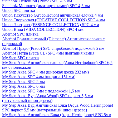
Steinholz Основной (Prime) SPC 4,5 мм
Steinholz Монолит (имитация камня) SPC 4,5 мм
Union SPC плитка
Union Искусство (Art collection) английская елочка 4 мм
Union Творческая (CREATIVE COLLECTION) SPC 4 мм
Union Экстракт (ESSENCE COLLECTION) SPC 4 мм
Union Вида (VIDA COLLECTION) SPC 4 мм
Aberhof SPC плитка
Aberhof Бриллиантовый (Diamante) Английская елочка с
подложкой
Aberhof Прадо (Prado) SPC с пробковой подложкой 5 мм
Aberhof Петра (Petra CL) SPC 4мм имитация камня
My Step SPC плитка
My Step Аква Английская елочка (Aqua Herringbone) SPC 6,5
мм с подложкой
My Step Аква SPC 4 мм (широкая доска 232 мм)
My Step Аква SPC 4мм (ширина 151 мм)
My Step Аква SPC 5 мм
My Step Аква SPC 6 мм
My Step Аква SPC 7мм c подложкой 1,5 мм
My Step Аква Вуд (Aqua Wood) SPC паркет 5,5 мм
(натуральный шпон дерева)
My Step Аква Вуд Английская Елка (Aqua Wood Herringbone)
SPC паркет 5,5 мм (натуральный шпон дерева)
My Step Аква Английская Елка (Aqua Herringbone) SPC 5мм