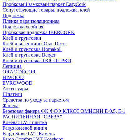
Пробковый замковый паркет EasyCork
Сопутствующие товары, подложка, клей
Подложка
Пленка параизоляционная
Подложка хвойная
Пробковая подложка IBERCORK
Клей и грунтовки
Клей для лепнины Orac Decor
Клей и грунтовка Homakoll
Клей и грунтовка Berger
Клей и грунтовка TRICOL PRO
Лепнина
ORAC DÉCOR
HIWOOD
EVROWOOD
Аксессуары
Шпатели
Средства по уходу за паркетом
Фанера
Березовая фанера ФК ФСФ КЛКСС ЭМИСИИ Е-0.5, Е-1
РАСПИЛЕННАЯ "СВЕЗА"
Клеевая LVT плитка
Fargo клеевой винил
Fargo Stone LVT Камень
Fargo Comfort LVT Комфорт