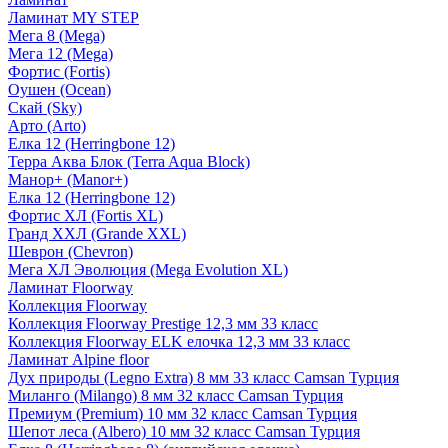
Ламинат MY STEP
Мега 8 (Mega)
Мега 12 (Mega)
Фортис (Fortis)
Оушен (Ocean)
Скай (Sky)
Арто (Arto)
Елка 12 (Herringbone 12)
Терра Аква Блок (Terra Aqua Block)
Манор+ (Manor+)
Елка 12 (Herringbone 12)
Фортис ХЛ (Fortis XL)
Гранд ХХЛ (Grande XXL)
Шеврон (Chevron)
Мега ХЛ Эволюция (Mega Evolution XL)
Ламинат Floorway
Коллекция Floorway
Коллекция Floorway Prestige 12,3 мм 33 класс
Коллекция Floorway ELK елочка 12,3 мм 33 класс
Ламинат Alpine floor
Дух природы (Legno Extra) 8 мм 33 класс Camsan Турция
Миланго (Milango) 8 мм 32 класс Camsan Турция
Премиум (Premium) 10 мм 32 класс Camsan Турция
Шепот леса (Albero) 10 мм 32 класс Camsan Турция