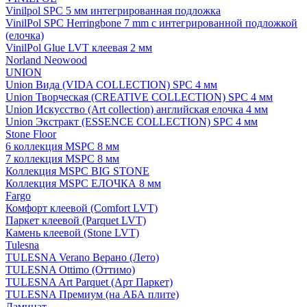
Vinilpol SPC 5 мм интегрированная подложка
VinilPol SPC Herringbone 7 mm с интегрированной подложкой
(елочка)
VinilPol Glue LVT клеевая 2 мм
Norland Neowood
UNION
Union Вида (VIDA COLLECTION) SPC 4 мм
Union Творческая (CREATIVE COLLECTION) SPC 4 мм
Union Искусство (Art collection) английская елочка 4 мм
Union Экстракт (ESSENCE COLLECTION) SPC 4 мм
Stone Floor
6 коллекция MSPC 8 мм
7 коллекция MSPC 8 мм
Коллекция MSPC BIG STONE
Коллекция MSPC ЕЛОЧКА 8 мм
Fargo
Комфорт клеевой (Comfort LVT)
Паркет клеевой (Parquet LVT)
Камень клеевой (Stone LVT)
Tulesna
TULESNA Verano Верано (Лето)
TULESNA Ottimo (Оттимо)
TULESNA Art Parquet (Арт Паркет)
TULESNA Премиум (на АБА плите)
Ламинат