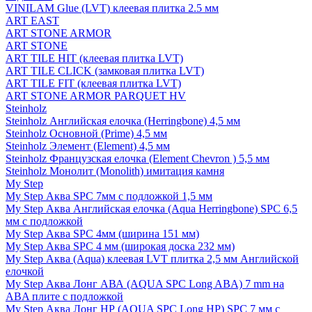
VINILAM Glue (LVT) клеевая плитка 2.5 мм
ART EAST
ART STONE ARMOR
ART STONE
ART TILE HIT (клеевая плитка LVT)
ART TILE CLICK (замковая плитка LVT)
ART TILE FIT (клеевая плитка LVT)
ART STONE ARMOR PARQUET HV
Steinholz
Steinholz Английская елочка (Herringbone) 4,5 мм
Steinholz Основной (Prime) 4,5 мм
Steinholz Элемент (Element) 4,5 мм
Steinholz Французская елочка (Element Chevron ) 5,5 мм
Steinholz Монолит (Monolith) имитация камня
My Step
My Step Аква SPC 7мм c подложкой 1,5 мм
My Step Аква Английская елочка (Aqua Herringbone) SPC 6,5
мм с подложкой
My Step Аква SPC 4мм (ширина 151 мм)
My Step Аква SPC 4 мм (широкая доска 232 мм)
My Step Аква (Aqua) клеевая LVT плитка 2,5 мм Английской
елочкой
My Step Аква Лонг АВА (AQUA SPC Long ABA) 7 mm на
ABA плите с подложкой
My Step Аква Лонг НР (AQUA SPC Long HP) SPC 7 мм с