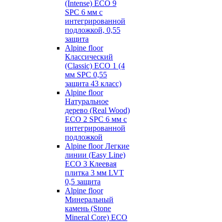
(Intense) ECO 9
SPC 6 мм с
интегрированной
подложкой, 0,55
защита
Alpine floor
Классический
(Classic) ECO 1 (4
мм SPC 0,55
защита 43 класс)
Alpine floor
Натуральное
дерево (Real Wood)
ECO 2 SPC 6 мм с
интегрированной
подложкой
Alpine floor Легкие
линии (Easy Line)
ECO 3 Клеевая
плитка 3 мм LVT
0,5 защита
Alpine floor
Минеральный
камень (Stone
Mineral Core) ECO