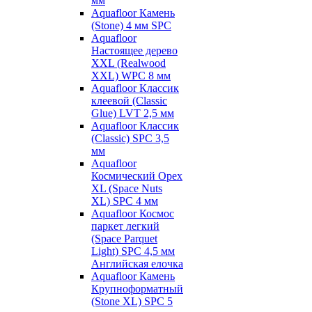
мм
Aquafloor Камень
(Stone) 4 мм SPC
Aquafloor
Настоящее дерево
XXL (Realwood
XXL) WPC 8 мм
Aquafloor Классик
клеевой (Classic
Glue) LVT 2,5 мм
Aquafloor Классик
(Classic) SPC 3,5
мм
Aquafloor
Космический Орех
XL (Space Nuts
XL) SPC 4 мм
Aquafloor Космос
паркет легкий
(Space Parquet
Light) SPC 4,5 мм
Английская елочка
Aquafloor Камень
Крупноформатный
(Stone XL) SPC 5