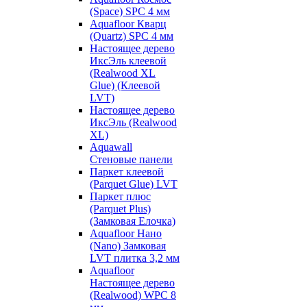
(Space) SPC 4 мм
Aquafloor Кварц
(Quartz) SPC 4 мм
Настоящее дерево
ИксЭль клеевой
(Realwood XL
Glue) (Клеевой
LVT)
Настоящее дерево
ИксЭль (Realwood
XL)
Aquawall
Стеновые панели
Паркет клеевой
(Parquet Glue) LVT
Паркет плюс
(Parquet Plus)
(Замковая Елочка)
Aquafloor Нано
(Nano) Замковая
LVT плитка 3,2 мм
Aquafloor
Настоящее дерево
(Realwood) WPC 8