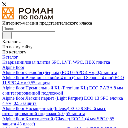
Интернет-магазин представительского класса
Каталог
По всему сайту
По каталогу
Каталог
Кварцвиниловая плитка SPC, LVT, WPC, ПВХ плитка
Alpine floor
Alpine floor Секвойя (Sequoia) ECO 6 SPC 4 мм, 0,5 защита
Alpine floor Величие секвойи 4 mm (Grand Sequoia 4 mm) ECO
11 SPC 4 мм 0,55 защита
Alpine floor Премиальный XL (Premium XL) ECO 7 ABA 8 мм
с интегрированной подложкой
Alpine floor Легкий паркет (Light Parquet) ECO 13 SPC елочка
4 мм, 0,55 защита
Alpine floor Насыщенный (Intense) ECO 9 SPC 6 мм с
интегрированной подложкой, 0,55 защита
Alpine floor Классический (Classic) ECO 1 (4 мм SPC 0,55
защита 43 класс)