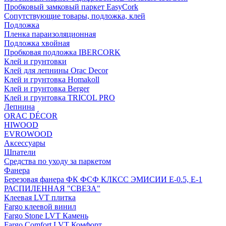
Пробковый замковый паркет EasyCork
Сопутствующие товары, подложка, клей
Подложка
Пленка параизоляционная
Подложка хвойная
Пробковая подложка IBERCORK
Клей и грунтовки
Клей для лепнины Orac Decor
Клей и грунтовка Homakoll
Клей и грунтовка Berger
Клей и грунтовка TRICOL PRO
Лепнина
ORAC DÉCOR
HIWOOD
EVROWOOD
Аксессуары
Шпатели
Средства по уходу за паркетом
Фанера
Березовая фанера ФК ФСФ КЛКСС ЭМИСИИ Е-0.5, Е-1
РАСПИЛЕННАЯ "СВЕЗА"
Клеевая LVT плитка
Fargo клеевой винил
Fargo Stone LVT Камень
Fargo Comfort LVT Комфорт