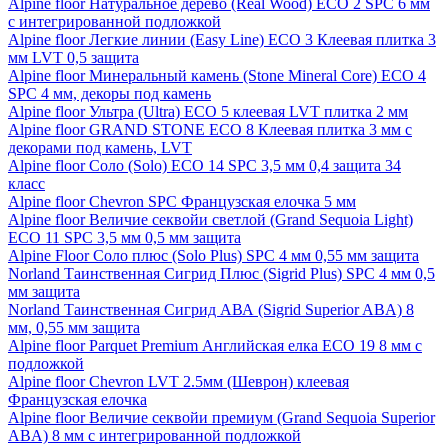
Alpine floor Натуральное дерево (Real Wood) ECO 2 SPC 6 мм
с интегрированной подложкой
Alpine floor Легкие линии (Easy Line) ECO 3 Клеевая плитка 3
мм LVT 0,5 защита
Alpine floor Минеральный камень (Stone Mineral Core) ECO 4
SPC 4 мм, декоры под камень
Alpine floor Ультра (Ultra) ECO 5 клеевая LVT плитка 2 мм
Alpine floor GRAND STONE ECO 8 Клеевая плитка 3 мм с
декорами под камень, LVT
Alpine floor Соло (Solo) ECO 14 SPC 3,5 мм 0,4 защита 34
класс
Alpine floor Chevron SPC Французская елочка 5 мм
Alpine floor Величие секвойи светлой (Grand Sequoia Light)
ECO 11 SPC 3,5 мм 0,5 мм защита
Alpine Floor Соло плюс (Solo Plus) SPC 4 мм 0,55 мм защита
Norland Таинственная Сигрид Плюс (Sigrid Plus) SPC 4 мм 0,5
мм защита
Norland Таинственная Сигрид АВА (Sigrid Superior ABA) 8
мм, 0,55 мм защита
Alpine floor Parquet Premium Английская елка ECO 19 8 мм с
подложкой
Alpine floor Chevron LVT 2.5мм (Шеврон) клеевая
Французская елочка
Alpine floor Величие секвойи премиум (Grand Sequoia Superior
ABA) 8 мм с интегрированной подложкой