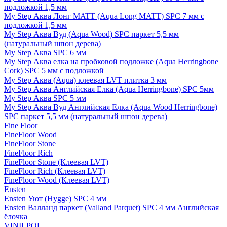
подложкой 1,5 мм
My Step Аква Лонг MATT (Aqua Long MATT) SPC 7 мм с
подложкой 1,5 мм
My Step Аква Вуд (Aqua Wood) SPC паркет 5,5 мм
(натуральный шпон дерева)
My Step Аква SPC 6 мм
My Step Аква елка на пробковой подложке (Aqua Herringbone
Cork) SPC 5 мм с подложкой
My Step Аква (Aqua) клеевая LVT плитка 3 мм
My Step Аква Английская Елка (Aqua Herringbone) SPC 5мм
My Step Аква SPC 5 мм
My Step Аква Вуд Английская Елка (Aqua Wood Herringbone)
SPC паркет 5,5 мм (натуральный шпон дерева)
Fine Floor
FineFloor Wood
FineFloor Stone
FineFloor Rich
FineFloor Stone (Клеевая LVT)
FineFloor Rich (Клеевая LVT)
FineFloor Wood (Клеевая LVT)
Ensten
Ensten Уют (Hygge) SPC 4 мм
Ensten Валланд паркет (Valland Parquet) SPC 4 мм Английская
ёлочка
VINILPOL