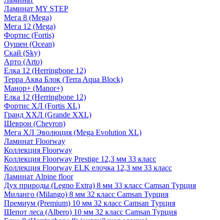
Ламинат MY STEP
Мега 8 (Mega)
Мега 12 (Mega)
Фортис (Fortis)
Оушен (Ocean)
Скай (Sky)
Арто (Arto)
Елка 12 (Herringbone 12)
Терра Аква Блок (Terra Aqua Block)
Манор+ (Manor+)
Елка 12 (Herringbone 12)
Фортис ХЛ (Fortis XL)
Гранд ХХЛ (Grande XXL)
Шеврон (Chevron)
Мега ХЛ Эволюция (Mega Evolution XL)
Ламинат Floorway
Коллекция Floorway
Коллекция Floorway Prestige 12,3 мм 33 класс
Коллекция Floorway ELK елочка 12,3 мм 33 класс
Ламинат Alpine floor
Дух природы (Legno Extra) 8 мм 33 класс Camsan Турция
Миланго (Milango) 8 мм 32 класс Camsan Турция
Премиум (Premium) 10 мм 32 класс Camsan Турция
Шепот леса (Albero) 10 мм 32 класс Camsan Турция