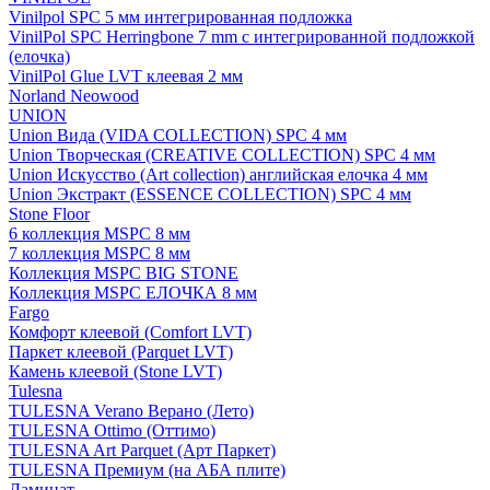
Vinilpol SPC 5 мм интегрированная подложка
VinilPol SPC Herringbone 7 mm с интегрированной подложкой
(елочка)
VinilPol Glue LVT клеевая 2 мм
Norland Neowood
UNION
Union Вида (VIDA COLLECTION) SPC 4 мм
Union Творческая (CREATIVE COLLECTION) SPC 4 мм
Union Искусство (Art collection) английская елочка 4 мм
Union Экстракт (ESSENCE COLLECTION) SPC 4 мм
Stone Floor
6 коллекция MSPC 8 мм
7 коллекция MSPC 8 мм
Коллекция MSPC BIG STONE
Коллекция MSPC ЕЛОЧКА 8 мм
Fargo
Комфорт клеевой (Comfort LVT)
Паркет клеевой (Parquet LVT)
Камень клеевой (Stone LVT)
Tulesna
TULESNA Verano Верано (Лето)
TULESNA Ottimo (Оттимо)
TULESNA Art Parquet (Арт Паркет)
TULESNA Премиум (на АБА плите)
Ламинат