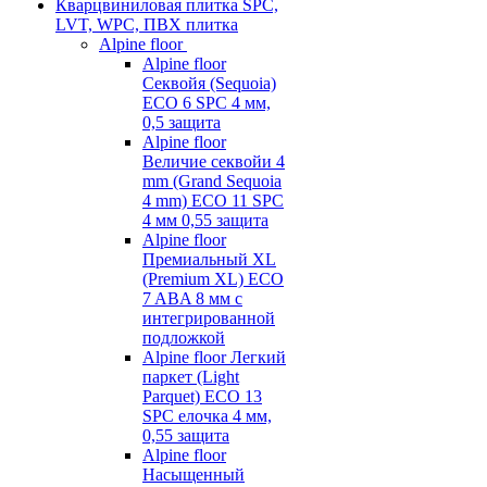
Кварцвиниловая плитка SPC,
LVT, WPC, ПВХ плитка
Alpine floor
Alpine floor
Секвойя (Sequoia)
ECO 6 SPC 4 мм,
0,5 защита
Alpine floor
Величие секвойи 4
mm (Grand Sequoia
4 mm) ECO 11 SPC
4 мм 0,55 защита
Alpine floor
Премиальный XL
(Premium XL) ECO
7 ABA 8 мм с
интегрированной
подложкой
Alpine floor Легкий
паркет (Light
Parquet) ECO 13
SPC елочка 4 мм,
0,55 защита
Alpine floor
Насыщенный