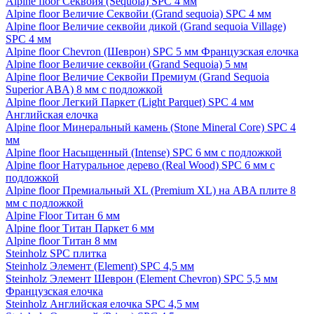
Alpine floor Секвойя (Sequoia) SPC 4 мм
Alpine floor Величие Секвойи (Grand sequoia) SPC 4 мм
Alpine floor Величие секвойи дикой (Grand sequoia Village)
SPC 4 мм
Alpine floor Chevron (Шеврон) SPC 5 мм Французская елочка
Alpine floor Величие секвойи (Grand Sequoia) 5 мм
Alpine floor Величие Секвойи Премиум (Grand Sequoia
Superior ABA) 8 мм с подложкой
Alpine floor Легкий Паркет (Light Parquet) SPC 4 мм
Английская елочка
Alpine floor Минеральный камень (Stone Mineral Core) SPC 4
мм
Alpine floor Насыщенный (Intense) SPC 6 мм с подложкой
Alpine floor Натуральное дерево (Real Wood) SPC 6 мм с
подложкой
Alpine floor Премиальный XL (Premium XL) на ABA плите 8
мм с подложкой
Alpine Floor Титан 6 мм
Alpine floor Титан Паркет 6 мм
Alpine floor Титан 8 мм
Steinholz SPC плитка
Steinholz Элемент (Element) SPC 4,5 мм
Steinholz Элемент Шеврон (Element Chevron) SPC 5,5 мм
Французская елочка
Steinholz Английская елочка SPC 4,5 мм