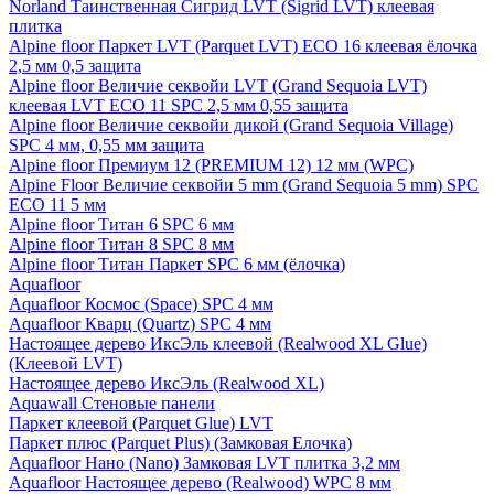
Norland Таинственная Сигрид LVT (Sigrid LVT) клеевая
плитка
Alpine floor Паркет LVT (Parquet LVT) ECO 16 клеевая ёлочка
2,5 мм 0,5 защита
Alpine floor Величие секвойи LVT (Grand Sequoia LVT)
клеевая LVT ECO 11 SPC 2,5 мм 0,55 защита
Alpine floor Величие секвойи дикой (Grand Sequoia Village)
SPC 4 мм, 0,55 мм защита
Alpine floor Премиум 12 (PREMIUM 12) 12 мм (WPC)
Alpine Floor Величие секвойи 5 mm (Grand Sequoia 5 mm) SPC
ECO 11 5 мм
Alpine floor Титан 6 SPC 6 мм
Alpine floor Титан 8 SPC 8 мм
Alpine floor Титан Паркет SPC 6 мм (ёлочка)
Aquafloor
Aquafloor Космос (Space) SPC 4 мм
Aquafloor Кварц (Quartz) SPC 4 мм
Настоящее дерево ИксЭль клеевой (Realwood XL Glue)
(Клеевой LVT)
Настоящее дерево ИксЭль (Realwood XL)
Aquawall Стеновые панели
Паркет клеевой (Parquet Glue) LVT
Паркет плюс (Parquet Plus) (Замковая Елочка)
Aquafloor Нано (Nano) Замковая LVT плитка 3,2 мм
Aquafloor Настоящее дерево (Realwood) WPC 8 мм