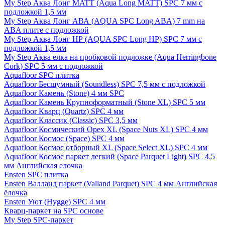
My Step Аква Лонг MATT (Aqua Long MATT) SPC 7 мм с
подложкой 1,5 мм
My Step Аква Лонг АВА (AQUA SPC Long ABA) 7 mm на
ABA плите с подложкой
My Step Аква Лонг НР (AQUA SPC Long HP) SPC 7 мм с
подложкой 1,5 мм
My Step Аква елка на пробковой подложке (Aqua Herringbone
Cork) SPC 5 мм с подложкой
Aquafloor SPC плитка
Aquafloor Бесшумный (Soundless) SPC 7,5 мм с подложкой
Aquafloor Камень (Stone) 4 мм SPC
Aquafloor Камень Крупноформатный (Stone XL) SPC 5 мм
Aquafloor Кварц (Quartz) SPC 4 мм
Aquafloor Классик (Classic) SPC 3,5 мм
Aquafloor Космический Орех XL (Space Nuts XL) SPC 4 мм
Aquafloor Космос (Space) SPC 4 мм
Aquafloor Космос отборный XL (Space Select XL) SPC 4 мм
Aquafloor Космос паркет легкий (Space Parquet Light) SPC 4,5
мм Английская елочка
Ensten SPC плитка
Ensten Валланд паркет (Valland Parquet) SPC 4 мм Английская
ёлочка
Ensten Уют (Hygge) SPC 4 мм
Кварц-паркет на SPC основе
My Step SPC-паркет