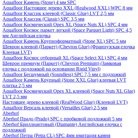
Aquafloor Камень (Stone) 4 мм SPC
Aquafloor Настоящее дерево XXL (Realwood XXL) WPC 8 мм
Aquafloor Классик клеевой (Classic Glue) LVT 2,5 мм
Aquafloor Классик (Classic) SPC 3,5 мм
Aquafloor Космический Орех XL (Space Nuts XL) SPC 4 мм
Aquafloor Космос паркет легкий (Space Parquet Light) SPC 4,5
мм Английская елочка
Aquafloor Камень Крупноформатный (Stone XL) SPC 5 мм
Шеврон клеевой (Паркет) (Chevron Glue) (Французская елочка
Клеевая LVT)
Aquafloor Космос отборный XL (Space Select XL) SPC 4 мм
Шеврон премиум (Паркет) (Chevron Premium) (Замковая
елочка с подложкой на основании Rigid Vinyl)
Aquafloor Бесшумный (Soundless) SPC 7,5 мм с подложкой
Aquafloor Камень Крупный (Stone XXL Glue) клеевая LVT
плитка 2,5 мм
Aquafloor Космический Орех XL клеевой (Space Nuts XL Glue)
LVT 2,5 мм
Настоящее дерево клеевой (RealWood Glue) (Клеевой LVT)
Aquafloor Версаль клеевой (Versailles Glue) 2,5 мм
Aberhof
Aberhof Прадо (Prado) SPC с пробковой подложкой 5 мм
Aberhof Бриллиантовый (Diamante) Английская елочка с
подложкой
Aberhof Петра (Petra CL) SPC 4мм имитация камня