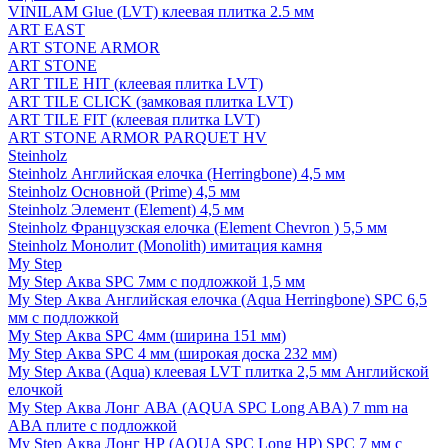
VINILAM Glue (LVT) клеевая плитка 2.5 мм
ART EAST
ART STONE ARMOR
ART STONE
ART TILE HIT (клеевая плитка LVT)
ART TILE CLICK (замковая плитка LVT)
ART TILE FIT (клеевая плитка LVT)
ART STONE ARMOR PARQUET HV
Steinholz
Steinholz Английская елочка (Herringbone) 4,5 мм
Steinholz Основной (Prime) 4,5 мм
Steinholz Элемент (Element) 4,5 мм
Steinholz Французская елочка (Element Chevron ) 5,5 мм
Steinholz Монолит (Monolith) имитация камня
My Step
My Step Аква SPC 7мм c подложкой 1,5 мм
My Step Аква Английская елочка (Aqua Herringbone) SPC 6,5
мм с подложкой
My Step Аква SPC 4мм (ширина 151 мм)
My Step Аква SPC 4 мм (широкая доска 232 мм)
My Step Аква (Aqua) клеевая LVT плитка 2,5 мм Английской
елочкой
My Step Аква Лонг АВА (AQUA SPC Long ABA) 7 mm на
ABA плите с подложкой
My Step Аква Лонг НР (AQUA SPC Long HP) SPC 7 мм с