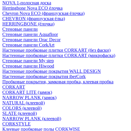
NOVA 1-полосная доска
Herringbone Nova ECO ёлочка
Chevron Nova ECO (французская ёлочка)
CHEVRON (французская ёлка)
HERRINGBONE (ёлочка)
Стеновые панели
Стеновые панели Aquafloor
Стеновые панели Orac Decor
Стеновые панели CorkArt
Настенные пробковые плитки CORKART (без фаски)
Настенные пробковые плитки CORKART (микрофаска)
Стеновые панели My step
Стеновые панели Hiwood
Настенные пробковые покрытия WALL DESIGN
Настенные пробковые покрытия iberCork
Пробковые покрытия, замковая пробка, клеевая пробка
CORKART
CORKART LITE (замок)
NARROW PLANK (замок)
NATURAL (клеевой)
COLORS (клеевой)
SLATE (клеевой)
NARROW PLANK (клеевой)
CORKSTYLE
Клеевые пробковые полы CORKWISE