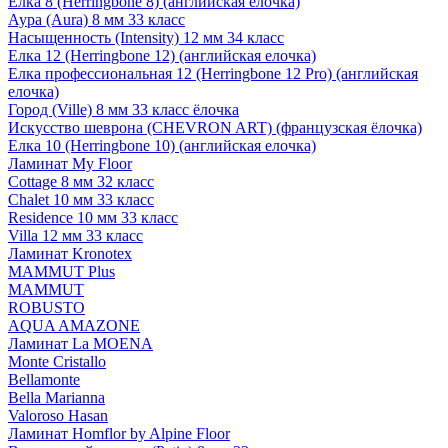
Елка 8 (Herringbone 8) (английская елочка)
Аура (Aura) 8 мм 33 класс
Насыщенность (Intensity) 12 мм 34 класс
Елка 12 (Herringbone 12) (английская елочка)
Елка профессиональная 12 (Herringbone 12 Pro) (английская
елочка)
Город (Ville) 8 мм 33 класс ёлочка
Искусство шеврона (CHEVRON ART) (французская ёлочка)
Елка 10 (Herringbone 10) (английская елочка)
Ламинат My Floor
Cottage 8 мм 32 класс
Chalet 10 мм 33 класс
Residence 10 мм 33 класс
Villa 12 мм 33 класс
Ламинат Kronotex
MAMMUT Plus
MAMMUT
ROBUSTO
AQUA AMAZONE
Ламинат La MOENA
Monte Cristallo
Bellamonte
Bella Marianna
Valoroso Hasan
Ламинат Homflor by Alpine Floor