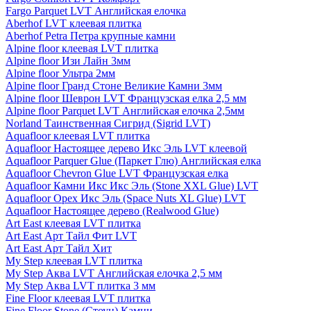
Fargo Parquet LVT Английская елочка
Aberhof LVT клеевая плитка
Aberhof Petra Петра крупные камни
Alpine floor клеевая LVT плитка
Alpine floor Изи Лайн 3мм
Alpine floor Ультра 2мм
Alpine floor Гранд Стоне Великие Камни 3мм
Alpine floor Шеврон LVT Французская елка 2,5 мм
Alpine floor Parquet LVT Английская елочка 2,5мм
Norland Таинственная Сигрид (Sigrid LVT)
Aquafloor клеевая LVT плитка
Aquafloor Настоящее дерево Икс Эль LVT клеевой
Aquafloor Parquer Glue (Паркет Глю) Английская елка
Aquafloor Chevron Glue LVT Французская елка
Aquafloor Камни Икс Икс Эль (Stone XXL Glue) LVT
Aquafloor Орех Икс Эль (Space Nuts XL Glue) LVT
Aquafloor Настоящее дерево (Realwood Glue)
Art East клеевая LVT плитка
Art East Арт Тайл Фит LVT
Art East Арт Тайл Хит
My Step клеевая LVT плитка
My Step Аква LVT Английская елочка 2,5 мм
My Step Аква LVT плитка 3 мм
Fine Floor клеевая LVT плитка
Fine Floor Stone (Стоун) Камни