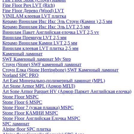
Fine Floor Рич LVT (Rich)
Fine Floor Дерево (Wood) LVT
VINILAM клеевая LVT плитка
Керамо Винилам Икс Икс Эль Стоун (Камни ) 2,5 мм
Керамо Винилам Икс Икс Эль LVT 2,5 мм
Винилам Пакет Английская елочка LVT 2,5 vv
Винилам Премиум LVT 2,5 мм
Керамо Винилам Камни LVT 2,5 мм
Винилам клеевая LVT плитка 2,5 мм
Каменный ламинат
SWF Каменный ламинат My Step
Стоун (Stone) SWF каменный ламинат
Стоун Елка (Stone Herringbone) SWF Каменный ламинат
Norland SPC PRO
Art East Минерально-полимерный ламинат (MPL)
Art Stone Armor MPL (Армор МПЛ)
Art Sone Armor Parquet HV (Армор Паркет Английская елочка)
Stone Floor MSPC
Stone Floor 6 MSPC
Stone Floor 7 (узкая плашка) MSPC
Stone Floor КАМНИ MSPC
Stone Floor Английская Елочка MSPC
SPC ламинат
Alpine floor SPC плитка