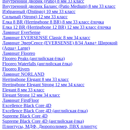
Внутренний дворик (Patio) 8 мм 33 класс
Внутренний дворик Баланс (Patio Medium) 8 мм 33 класс
Избранный (Distingo) 10 мм 33 класс
Сильный (Strong) 12 мм 33 класс
Елка 8 BR (Herringbone 8 BR) 8 мм 33 класс ёлочка
Елка 12 BR (Herringbone 12 BR) 12 мм 33 класс ёлочка
Ламинат EverSense
Ламинат EVERSENSE Classic 8 мм 34 класс
Ламинат ЭверСенсе (EVERSENSE) 8/34 Аква+ Широкий
(Aqua+ Large)
Ламинат Flooreo
Flooreo Peaks (английская ёлка)
Flooreo Waterfalls (английская ёлка)
Flooreo Rivers
Ламинат NORLAND
Herringbone Elegant 8 мм 33 класс
Herringbone Elegant Strong 12 мм 34 класс
Elegant 8 мм 33 класс
Elegant Strong 12 мм 34 класс
Ламинат FirstFloor
Excellence Black Core 4D
Excellence Black Core 4D (английская ёлка)
Supreme Black Core 4D
Supreme Black Core 4D (английская ёлка)
Плинтусы, МДФ, Дюрополимер, ПВХ плинтус