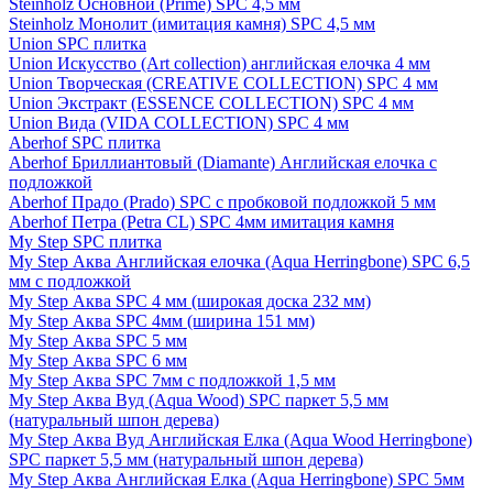
Steinholz Основной (Prime) SPC 4,5 мм
Steinholz Монолит (имитация камня) SPC 4,5 мм
Union SPC плитка
Union Искусство (Art collection) английская елочка 4 мм
Union Творческая (CREATIVE COLLECTION) SPC 4 мм
Union Экстракт (ESSENCE COLLECTION) SPC 4 мм
Union Вида (VIDA COLLECTION) SPC 4 мм
Aberhof SPC плитка
Aberhof Бриллиантовый (Diamante) Английская елочка с
подложкой
Aberhof Прадо (Prado) SPC с пробковой подложкой 5 мм
Aberhof Петра (Petra CL) SPC 4мм имитация камня
My Step SPC плитка
My Step Аква Английская елочка (Aqua Herringbone) SPC 6,5
мм с подложкой
My Step Аква SPC 4 мм (широкая доска 232 мм)
My Step Аква SPC 4мм (ширина 151 мм)
My Step Аква SPC 5 мм
My Step Аква SPC 6 мм
My Step Аква SPC 7мм c подложкой 1,5 мм
My Step Аква Вуд (Aqua Wood) SPC паркет 5,5 мм
(натуральный шпон дерева)
My Step Аква Вуд Английская Елка (Aqua Wood Herringbone)
SPC паркет 5,5 мм (натуральный шпон дерева)
My Step Аква Английская Елка (Aqua Herringbone) SPC 5мм