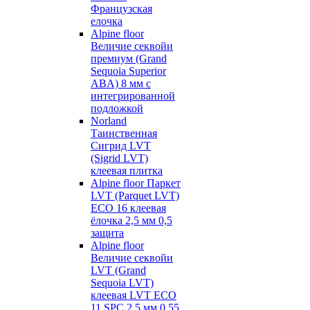
Французская
елочка
Alpine floor
Величие секвойи
премиум (Grand
Sequoia Superior
ABA) 8 мм с
интегрированной
подложкой
Norland
Таинственная
Сигрид LVT
(Sigrid LVT)
клеевая плитка
Alpine floor Паркет
LVT (Parquet LVT)
ECO 16 клеевая
ёлочка 2,5 мм 0,5
защита
Alpine floor
Величие секвойи
LVT (Grand
Sequoia LVT)
клеевая LVT ECO
11 SPC 2,5 мм 0,55