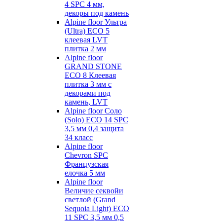
4 SPC 4 мм,
декоры под камень
Alpine floor Ультра
(Ultra) ECO 5
клеевая LVT
плитка 2 мм
Alpine floor
GRAND STONE
ECO 8 Клеевая
плитка 3 мм с
декорами под
камень, LVT
Alpine floor Соло
(Solo) ECO 14 SPC
3,5 мм 0,4 защита
34 класс
Alpine floor
Chevron SPC
Французская
елочка 5 мм
Alpine floor
Величие секвойи
светлой (Grand
Sequoia Light) ECO
11 SPC 3,5 мм 0,5