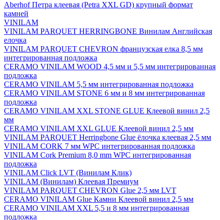
Aberhof Петра клеевая (Petra XXL GD) крупный формат
камней
VINILAM
VINILAM PARQUET HERRINGBONE Винилам Английская
елочка
VINILAM PARQUET CHEVRON французская елка 8,5 мм
интегрированная подложка
CERAMO VINILAM WOOD 4,5 мм и 5,5 мм интегрированная
подложка
CERAMO VINILAM 5,5 мм интегрированная подложка
CERAMO VINILAM STONE 6 мм и 8 мм интегрированная
подложка
CERAMO VINILAM XXL STONE GLUE Клеевой винил 2,5
мм
CERAMO VINILAM XXL GLUE Клеевой винил 2,5 мм
VINILAM PARQUET Herringbone Glue ёлочка клеевая 2,5 мм
VINILAM CORK 7 мм WPC интегрированная подложка
VINILAM Cork Premium 8,0 mm WPC интегрированная
подложка
VINILAM Click LVT (Винилам Клик)
VINILAM (Винилам) Клеевая Премиум
VINILAM PARQUET CHEVRON Glue 2,5 мм LVT
CERAMO VINILAM Glue Камни Клеевой винил 2,5 мм
CERAMO VINILAM XXL 5,5 и 8 мм интегрированная
подложка