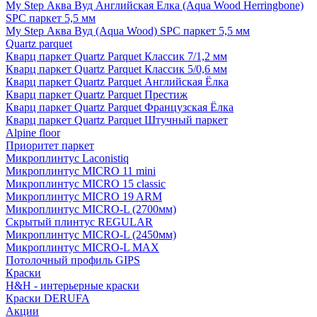
My Step Аква Вуд Английская Елка (Aqua Wood Herringbone)
SPC паркет 5,5 мм
My Step Аква Вуд (Aqua Wood) SPC паркет 5,5 мм
Quartz parquet
Кварц паркет Quartz Parquet Классик 7/1,2 мм
Кварц паркет Quartz Parquet Классик 5/0,6 мм
Кварц паркет Quartz Parquet Английская Ёлка
Кварц паркет Quartz Parquet Престиж
Кварц паркет Quartz Parquet Французская Ёлка
Кварц паркет Quartz Parquet Штучный паркет
Alpine floor
Приоритет паркет
Микроплинтус Laconistiq
Микроплинтус MICRO 11 mini
Микроплинтус MICRO 15 classic
Микроплинтус MICRO 19 ARM
Микроплинтус MICRO-L (2700мм)
Скрытый плинтус REGULAR
Микроплинтус MICRO-L (2450мм)
Микроплинтус MICRO-L MAX
Потолочный профиль GIPS
Краски
H&H - интерьерные краски
Краски DERUFA
Акции