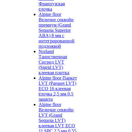
Французская
елочка
Alpine floor
Величие секвойи
премиум (Grand
Sequoia Superior
ABA) 8 мм с
интегрированной
подложкой
Norland
Таинственная
Сигрид LVT
(Sigrid LVT)
клеевая плитка
Alpine floor Паркет
LVT (Parquet LVT)
ECO 16 клеевая
ёлочка 2,5 мм 0,5
защита
Alpine floor
Величие секвойи
LVT (Grand
Sequoia LVT)
клеевая LVT ECO
11 SPC 2,5 мм 0,55