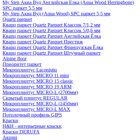
My Step Аква Вуд Английская Елка (Aqua Wood Herringbone)
SPC паркет 5,5 мм
My Step Аква Вуд (Aqua Wood) SPC паркет 5,5 мм
Quartz parquet
Кварц паркет Quartz Parquet Классик 7/1,2 мм
Кварц паркет Quartz Parquet Классик 5/0,6 мм
Кварц паркет Quartz Parquet Английская Ёлка
Кварц паркет Quartz Parquet Престиж
Кварц паркет Quartz Parquet Французская Ёлка
Кварц паркет Quartz Parquet Штучный паркет
Alpine floor
Приоритет паркет
Микроплинтус Laconistiq
Микроплинтус MICRO 11 mini
Микроплинтус MICRO 15 classic
Микроплинтус MICRO 19 ARM
Микроплинтус MICRO-L (2700мм)
Скрытый плинтус REGULAR
Микроплинтус MICRO-L (2450мм)
Микроплинтус MICRO-L MAX
Потолочный профиль GIPS
Краски
H&H - интерьерные краски
Краски DERUFA
Акции