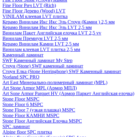
Fine Floor Рич LVT (Rich)
Fine Floor Дерево (Wood) LVT
VINILAM клеевая LVT плитка
Керамо Винилам Икс Икс Эль Стоун (Камни ) 2,5 мм
Керамо Винилам Икс Икс Эль LVT 2,5 мм
Винилам Пакет Английская елочка LVT 2,5 vv
Винилам Премиум LVT 2,5 мм
Керамо Винилам Камни LVT 2,5 мм
Винилам клеевая LVT плитка 2,5 мм
Каменный ламинат
SWF Каменный ламинат My Step
Стоун (Stone) SWF каменный ламинат
Стоун Елка (Stone Herringbone) SWF Каменный ламинат
Norland SPC PRO
Art East Минерально-полимерный ламинат (MPL)
Art Stone Armor MPL (Армор МПЛ)
Art Sone Armor Parquet HV (Армор Паркет Английская елочка)
Stone Floor MSPC
Stone Floor 6 MSPC
Stone Floor 7 (узкая плашка) MSPC
Stone Floor КАМНИ MSPC
Stone Floor Английская Елочка MSPC
SPC ламинат
Alpine floor SPC плитка