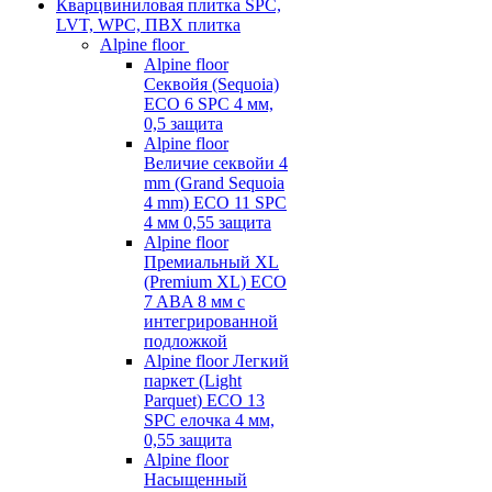
Кварцвиниловая плитка SPC,
LVT, WPC, ПВХ плитка
Alpine floor
Alpine floor
Секвойя (Sequoia)
ECO 6 SPC 4 мм,
0,5 защита
Alpine floor
Величие секвойи 4
mm (Grand Sequoia
4 mm) ECO 11 SPC
4 мм 0,55 защита
Alpine floor
Премиальный XL
(Premium XL) ECO
7 ABA 8 мм с
интегрированной
подложкой
Alpine floor Легкий
паркет (Light
Parquet) ECO 13
SPC елочка 4 мм,
0,55 защита
Alpine floor
Насыщенный