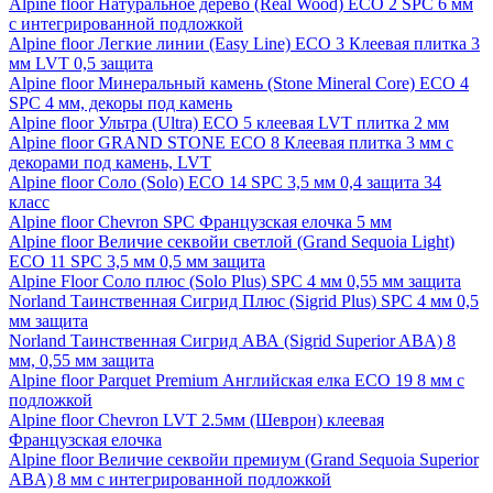
Alpine floor Натуральное дерево (Real Wood) ECO 2 SPC 6 мм
с интегрированной подложкой
Alpine floor Легкие линии (Easy Line) ECO 3 Клеевая плитка 3
мм LVT 0,5 защита
Alpine floor Минеральный камень (Stone Mineral Core) ECO 4
SPC 4 мм, декоры под камень
Alpine floor Ультра (Ultra) ECO 5 клеевая LVT плитка 2 мм
Alpine floor GRAND STONE ECO 8 Клеевая плитка 3 мм с
декорами под камень, LVT
Alpine floor Соло (Solo) ECO 14 SPC 3,5 мм 0,4 защита 34
класс
Alpine floor Chevron SPC Французская елочка 5 мм
Alpine floor Величие секвойи светлой (Grand Sequoia Light)
ECO 11 SPC 3,5 мм 0,5 мм защита
Alpine Floor Соло плюс (Solo Plus) SPC 4 мм 0,55 мм защита
Norland Таинственная Сигрид Плюс (Sigrid Plus) SPC 4 мм 0,5
мм защита
Norland Таинственная Сигрид АВА (Sigrid Superior ABA) 8
мм, 0,55 мм защита
Alpine floor Parquet Premium Английская елка ECO 19 8 мм с
подложкой
Alpine floor Chevron LVT 2.5мм (Шеврон) клеевая
Французская елочка
Alpine floor Величие секвойи премиум (Grand Sequoia Superior
ABA) 8 мм с интегрированной подложкой