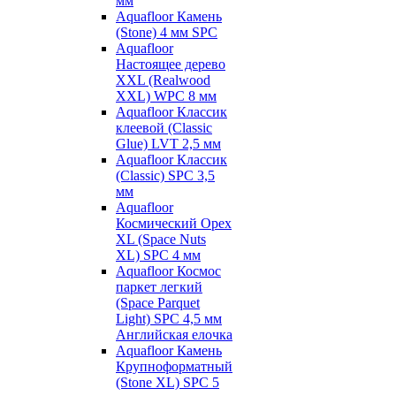
мм
Aquafloor Камень
(Stone) 4 мм SPC
Aquafloor
Настоящее дерево
XXL (Realwood
XXL) WPC 8 мм
Aquafloor Классик
клеевой (Classic
Glue) LVT 2,5 мм
Aquafloor Классик
(Classic) SPC 3,5
мм
Aquafloor
Космический Орех
XL (Space Nuts
XL) SPC 4 мм
Aquafloor Космос
паркет легкий
(Space Parquet
Light) SPC 4,5 мм
Английская елочка
Aquafloor Камень
Крупноформатный
(Stone XL) SPC 5