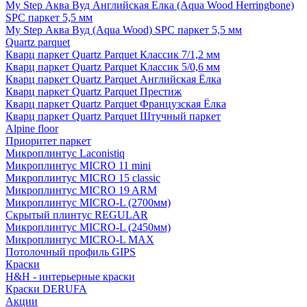
My Step Аква Вуд Английская Елка (Aqua Wood Herringbone)
SPC паркет 5,5 мм
My Step Аква Вуд (Aqua Wood) SPC паркет 5,5 мм
Quartz parquet
Кварц паркет Quartz Parquet Классик 7/1,2 мм
Кварц паркет Quartz Parquet Классик 5/0,6 мм
Кварц паркет Quartz Parquet Английская Ёлка
Кварц паркет Quartz Parquet Престиж
Кварц паркет Quartz Parquet Французская Ёлка
Кварц паркет Quartz Parquet Штучный паркет
Alpine floor
Приоритет паркет
Микроплинтус Laconistiq
Микроплинтус MICRO 11 mini
Микроплинтус MICRO 15 classic
Микроплинтус MICRO 19 ARM
Микроплинтус MICRO-L (2700мм)
Скрытый плинтус REGULAR
Микроплинтус MICRO-L (2450мм)
Микроплинтус MICRO-L MAX
Потолочный профиль GIPS
Краски
H&H - интерьерные краски
Краски DERUFA
Акции