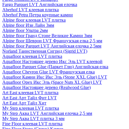
Fargo Parquet LVT Английская елочка
Aberhof LVT клеевая плитка
Aberhof Petra Петра крупные камни
Alpine floor клеевая LVT плитка
Alpine floor Изи Лайн 3мм
Alpine floor Ультра 2мм
Alpine floor Гранд Стоне Великие Камни 3мм
Alpine floor Шеврон LVT Французская елка 2,5 мм
Alpine floor Parquet LVT Английская елочка 2,5мм
Norland Таинственная Сигрид (Sigrid LVT)
Aquafloor клеевая LVT плитка
Aquafloor Настоящее дерево Икс Эль LVT клеевой
Aquafloor Parquer Glue (Паркет Глю) Английская елка
Aquafloor Chevron Glue LVT Французская елка
Aquafloor Камни Икс Икс Эль (Stone XXL Glue) LVT
Aquafloor Орех Икс Эль (Space Nuts XL Glue) LVT
Aquafloor Настоящее дерево (Realwood Glue)
Art East клеевая LVT плитка
Art East Арт Тайл Фит LVT
Art East Арт Тайл Хит
My Step клеевая LVT плитка
My Step Аква LVT Английская елочка 2,5 мм
My Step Аква LVT плитка 3 мм
Fine Floor клеевая LVT плитка
Fine Floor Stone (Стоун) Камни