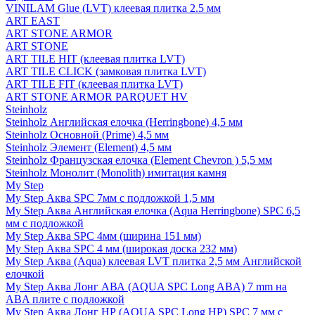
VINILAM Glue (LVT) клеевая плитка 2.5 мм
ART EAST
ART STONE ARMOR
ART STONE
ART TILE HIT (клеевая плитка LVT)
ART TILE CLICK (замковая плитка LVT)
ART TILE FIT (клеевая плитка LVT)
ART STONE ARMOR PARQUET HV
Steinholz
Steinholz Английская елочка (Herringbone) 4,5 мм
Steinholz Основной (Prime) 4,5 мм
Steinholz Элемент (Element) 4,5 мм
Steinholz Французская елочка (Element Chevron ) 5,5 мм
Steinholz Монолит (Monolith) имитация камня
My Step
My Step Аква SPC 7мм c подложкой 1,5 мм
My Step Аква Английская елочка (Aqua Herringbone) SPC 6,5
мм с подложкой
My Step Аква SPC 4мм (ширина 151 мм)
My Step Аква SPC 4 мм (широкая доска 232 мм)
My Step Аква (Aqua) клеевая LVT плитка 2,5 мм Английской
елочкой
My Step Аква Лонг АВА (AQUA SPC Long ABA) 7 mm на
ABA плите с подложкой
My Step Аква Лонг НР (AQUA SPC Long HP) SPC 7 мм с