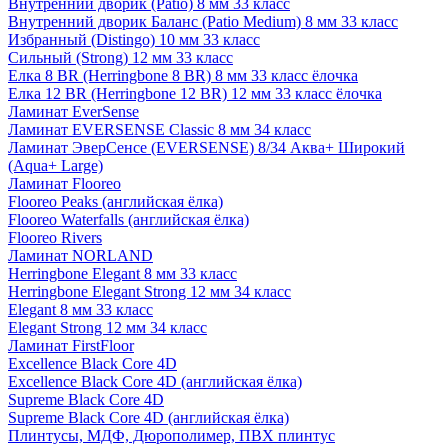
Внутренний дворик (Patio) 8 мм 33 класс
Внутренний дворик Баланс (Patio Medium) 8 мм 33 класс
Избранный (Distingo) 10 мм 33 класс
Сильный (Strong) 12 мм 33 класс
Елка 8 BR (Herringbone 8 BR) 8 мм 33 класс ёлочка
Елка 12 BR (Herringbone 12 BR) 12 мм 33 класс ёлочка
Ламинат EverSense
Ламинат EVERSENSE Classic 8 мм 34 класс
Ламинат ЭверСенсе (EVERSENSE) 8/34 Аква+ Широкий
(Aqua+ Large)
Ламинат Flooreo
Flooreo Peaks (английская ёлка)
Flooreo Waterfalls (английская ёлка)
Flooreo Rivers
Ламинат NORLAND
Herringbone Elegant 8 мм 33 класс
Herringbone Elegant Strong 12 мм 34 класс
Elegant 8 мм 33 класс
Elegant Strong 12 мм 34 класс
Ламинат FirstFloor
Excellence Black Core 4D
Excellence Black Core 4D (английская ёлка)
Supreme Black Core 4D
Supreme Black Core 4D (английская ёлка)
Плинтусы, МДФ, Дюрополимер, ПВХ плинтус