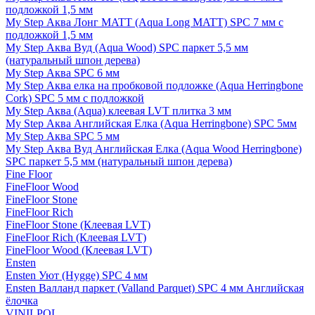
подложкой 1,5 мм
My Step Аква Лонг MATT (Aqua Long MATT) SPC 7 мм с
подложкой 1,5 мм
My Step Аква Вуд (Aqua Wood) SPC паркет 5,5 мм
(натуральный шпон дерева)
My Step Аква SPC 6 мм
My Step Аква елка на пробковой подложке (Aqua Herringbone
Cork) SPC 5 мм с подложкой
My Step Аква (Aqua) клеевая LVT плитка 3 мм
My Step Аква Английская Елка (Aqua Herringbone) SPC 5мм
My Step Аква SPC 5 мм
My Step Аква Вуд Английская Елка (Aqua Wood Herringbone)
SPC паркет 5,5 мм (натуральный шпон дерева)
Fine Floor
FineFloor Wood
FineFloor Stone
FineFloor Rich
FineFloor Stone (Клеевая LVT)
FineFloor Rich (Клеевая LVT)
FineFloor Wood (Клеевая LVT)
Ensten
Ensten Уют (Hygge) SPC 4 мм
Ensten Валланд паркет (Valland Parquet) SPC 4 мм Английская
ёлочка
VINILPOL