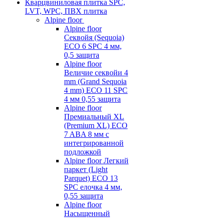
Кварцвиниловая плитка SPC,
LVT, WPC, ПВХ плитка
Alpine floor
Alpine floor
Секвойя (Sequoia)
ECO 6 SPC 4 мм,
0,5 защита
Alpine floor
Величие секвойи 4
mm (Grand Sequoia
4 mm) ECO 11 SPC
4 мм 0,55 защита
Alpine floor
Премиальный XL
(Premium XL) ECO
7 ABA 8 мм с
интегрированной
подложкой
Alpine floor Легкий
паркет (Light
Parquet) ECO 13
SPC елочка 4 мм,
0,55 защита
Alpine floor
Насыщенный