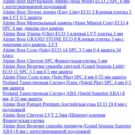
Alpine floor Натуральное дерево (Real Wood) ECO 2 SPC 6 мм
с интегрированной подложкой
Alpine floor Легкие линии (Easy Line) ECO 3 Клеевая плитка 3
мм LVT 0,5 защита
Alpine floor Минеральный камень (Stone Mineral Core) ECO 4
SPC 4 мм, декоры под камень
Alpine floor Ультра (Ultra) ECO 5 клеевая LVT плитка 2 мм
Alpine floor GRAND STONE ECO 8 Клеевая плитка 3 мм с
декорами под камень, LVT
Alpine floor Соло (Solo) ECO 14 SPC 3,5 мм 0,4 защита 34
класс
Alpine floor Chevron SPC Французская елочка 5 мм
Alpine floor Величие секвойи светлой (Grand Sequoia Light)
ECO 11 SPC 3,5 мм 0,5 мм защита
Alpine Floor Соло плюс (Solo Plus) SPC 4 мм 0,55 мм защита
Norland Таинственная Сигрид Плюс (Sigrid Plus) SPC 4 мм 0,5
мм защита
Norland Таинственная Сигрид АВА (Sigrid Superior ABA) 8
мм, 0,55 мм защита
Alpine floor Parquet Premium Английская елка ECO 19 8 мм с
подложкой
Alpine floor Chevron LVT 2.5мм (Шеврон) клеевая
Французская елочка
Alpine floor Величие секвойи премиум (Grand Sequoia Superior
ABA) 8 мм с интегрированной подложкой