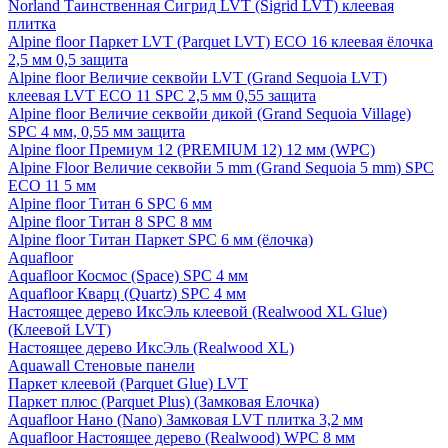
Norland Таинственная Сигрид LVT (Sigrid LVT) клеевая
плитка
Alpine floor Паркет LVT (Parquet LVT) ECO 16 клеевая ёлочка
2,5 мм 0,5 защита
Alpine floor Величие секвойи LVT (Grand Sequoia LVT)
клеевая LVT ECO 11 SPC 2,5 мм 0,55 защита
Alpine floor Величие секвойи дикой (Grand Sequoia Village)
SPC 4 мм, 0,55 мм защита
Alpine floor Премиум 12 (PREMIUM 12) 12 мм (WPC)
Alpine Floor Величие секвойи 5 mm (Grand Sequoia 5 mm) SPC
ECO 11 5 мм
Alpine floor Титан 6 SPC 6 мм
Alpine floor Титан 8 SPC 8 мм
Alpine floor Титан Паркет SPC 6 мм (ёлочка)
Aquafloor
Aquafloor Космос (Space) SPC 4 мм
Aquafloor Кварц (Quartz) SPC 4 мм
Настоящее дерево ИксЭль клеевой (Realwood XL Glue)
(Клеевой LVT)
Настоящее дерево ИксЭль (Realwood XL)
Aquawall Стеновые панели
Паркет клеевой (Parquet Glue) LVT
Паркет плюс (Parquet Plus) (Замковая Елочка)
Aquafloor Нано (Nano) Замковая LVT плитка 3,2 мм
Aquafloor Настоящее дерево (Realwood) WPC 8 мм