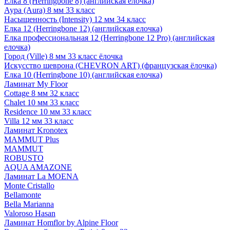
Елка 8 (Herringbone 8) (английская елочка)
Аура (Aura) 8 мм 33 класс
Насыщенность (Intensity) 12 мм 34 класс
Елка 12 (Herringbone 12) (английская елочка)
Елка профессиональная 12 (Herringbone 12 Pro) (английская
елочка)
Город (Ville) 8 мм 33 класс ёлочка
Искусство шеврона (CHEVRON ART) (французская ёлочка)
Елка 10 (Herringbone 10) (английская елочка)
Ламинат My Floor
Cottage 8 мм 32 класс
Chalet 10 мм 33 класс
Residence 10 мм 33 класс
Villa 12 мм 33 класс
Ламинат Kronotex
MAMMUT Plus
MAMMUT
ROBUSTO
AQUA AMAZONE
Ламинат La MOENA
Monte Cristallo
Bellamonte
Bella Marianna
Valoroso Hasan
Ламинат Homflor by Alpine Floor