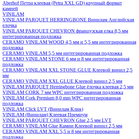
Aberhof Петра клеевая (Petra XXL GD) крупный формат
камней
VINILAM
VINILAM PARQUET HERRINGBONE Винилам Английская
елочка
VINILAM PARQUET CHEVRON французская елка 8,5 мм
интегрированная подложка
CERAMO VINILAM WOOD 4,5 мм и 5,5 мм интегрированная
подложка
CERAMO VINILAM 5,5 мм интегрированная подложка
CERAMO VINILAM STONE 6 мм и 8 мм интегрированная
подложка
CERAMO VINILAM XXL STONE GLUE Клеевой винил 2,5
мм
CERAMO VINILAM XXL GLUE Клеевой винил 2,5 мм
VINILAM PARQUET Herringbone Glue ёлочка клеевая 2,5 мм
VINILAM CORK 7 мм WPC интегрированная подложка
VINILAM Cork Premium 8,0 mm WPC интегрированная
подложка
VINILAM Click LVT (Винилам Клик)
VINILAM (Винилам) Клеевая Премиум
VINILAM PARQUET CHEVRON Glue 2,5 мм LVT
CERAMO VINILAM Glue Камни Клеевой винил 2,5 мм
CERAMO VINILAM XXL 5,5 и 8 мм интегрированная
подложка