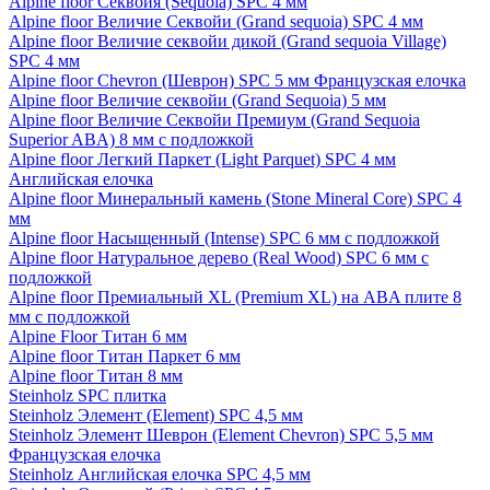
Alpine floor Секвойя (Sequoia) SPC 4 мм
Alpine floor Величие Секвойи (Grand sequoia) SPC 4 мм
Alpine floor Величие секвойи дикой (Grand sequoia Village)
SPC 4 мм
Alpine floor Chevron (Шеврон) SPC 5 мм Французская елочка
Alpine floor Величие секвойи (Grand Sequoia) 5 мм
Alpine floor Величие Секвойи Премиум (Grand Sequoia
Superior ABA) 8 мм с подложкой
Alpine floor Легкий Паркет (Light Parquet) SPC 4 мм
Английская елочка
Alpine floor Минеральный камень (Stone Mineral Core) SPC 4
мм
Alpine floor Насыщенный (Intense) SPC 6 мм с подложкой
Alpine floor Натуральное дерево (Real Wood) SPC 6 мм с
подложкой
Alpine floor Премиальный XL (Premium XL) на ABA плите 8
мм с подложкой
Alpine Floor Титан 6 мм
Alpine floor Титан Паркет 6 мм
Alpine floor Титан 8 мм
Steinholz SPC плитка
Steinholz Элемент (Element) SPC 4,5 мм
Steinholz Элемент Шеврон (Element Chevron) SPC 5,5 мм
Французская елочка
Steinholz Английская елочка SPC 4,5 мм