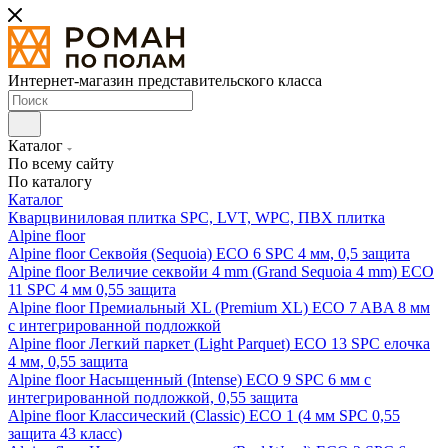
Интернет-магазин представительского класса
Каталог
По всему сайту
По каталогу
Каталог
Кварцвиниловая плитка SPC, LVT, WPC, ПВХ плитка
Alpine floor
Alpine floor Секвойя (Sequoia) ECO 6 SPC 4 мм, 0,5 защита
Alpine floor Величие секвойи 4 mm (Grand Sequoia 4 mm) ECO
11 SPC 4 мм 0,55 защита
Alpine floor Премиальный XL (Premium XL) ECO 7 ABA 8 мм
с интегрированной подложкой
Alpine floor Легкий паркет (Light Parquet) ECO 13 SPC елочка
4 мм, 0,55 защита
Alpine floor Насыщенный (Intense) ECO 9 SPC 6 мм с
интегрированной подложкой, 0,55 защита
Alpine floor Классический (Classic) ECO 1 (4 мм SPC 0,55
защита 43 класс)