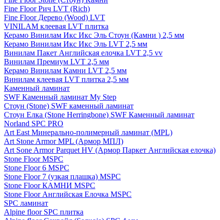
Fine Floor Рич LVT (Rich)
Fine Floor Дерево (Wood) LVT
VINILAM клеевая LVT плитка
Керамо Винилам Икс Икс Эль Стоун (Камни ) 2,5 мм
Керамо Винилам Икс Икс Эль LVT 2,5 мм
Винилам Пакет Английская елочка LVT 2,5 vv
Винилам Премиум LVT 2,5 мм
Керамо Винилам Камни LVT 2,5 мм
Винилам клеевая LVT плитка 2,5 мм
Каменный ламинат
SWF Каменный ламинат My Step
Стоун (Stone) SWF каменный ламинат
Стоун Елка (Stone Herringbone) SWF Каменный ламинат
Norland SPC PRO
Art East Минерально-полимерный ламинат (MPL)
Art Stone Armor MPL (Армор МПЛ)
Art Sone Armor Parquet HV (Армор Паркет Английская елочка)
Stone Floor MSPC
Stone Floor 6 MSPC
Stone Floor 7 (узкая плашка) MSPC
Stone Floor КАМНИ MSPC
Stone Floor Английская Елочка MSPC
SPC ламинат
Alpine floor SPC плитка