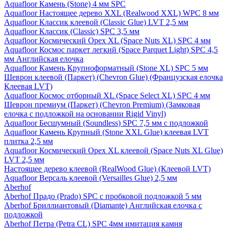
Aquafloor Камень (Stone) 4 мм SPC
Aquafloor Настоящее дерево XXL (Realwood XXL) WPC 8 мм
Aquafloor Классик клеевой (Classic Glue) LVT 2,5 мм
Aquafloor Классик (Classic) SPC 3,5 мм
Aquafloor Космический Орех XL (Space Nuts XL) SPC 4 мм
Aquafloor Космос паркет легкий (Space Parquet Light) SPC 4,5
мм Английская елочка
Aquafloor Камень Крупноформатный (Stone XL) SPC 5 мм
Шеврон клеевой (Паркет) (Chevron Glue) (Французская елочка
Клеевая LVT)
Aquafloor Космос отборный XL (Space Select XL) SPC 4 мм
Шеврон премиум (Паркет) (Chevron Premium) (Замковая
елочка с подложкой на основании Rigid Vinyl)
Aquafloor Бесшумный (Soundless) SPC 7,5 мм с подложкой
Aquafloor Камень Крупный (Stone XXL Glue) клеевая LVT
плитка 2,5 мм
Aquafloor Космический Орех XL клеевой (Space Nuts XL Glue)
LVT 2,5 мм
Настоящее дерево клеевой (RealWood Glue) (Клеевой LVT)
Aquafloor Версаль клеевой (Versailles Glue) 2,5 мм
Aberhof
Aberhof Прадо (Prado) SPC с пробковой подложкой 5 мм
Aberhof Бриллиантовый (Diamante) Английская елочка с
подложкой
Aberhof Петра (Petra CL) SPC 4мм имитация камня