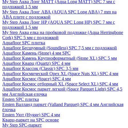
My Step Аква Лонг MATT (Aqua Long MATT) SPC 7 мм с
подложкой 1,5 мм
My Step Аква Лонг АВА (AQUA SPC Long ABA) 7 mm на
ABA плите с подложкой
My Step Аква Лонг НР (AQUA SPC Long HP) SPC 7 мм с
подложкой 1,5 мм
My Step Аква елка на пробковой подложке (Aqua Herringbone
Cork) SPC 5 мм с подложкой
Aquafloor SPC плитка
Aquafloor Бесшумный (Soundless) SPC 7,5 мм с подложкой
Aquafloor Камень (Stone) 4 мм SPC
Aquafloor Камень Крупноформатный (Stone XL) SPC 5 мм
Aquafloor Кварц (Quartz) SPC 4 мм
Aquafloor Классик (Classic) SPC 3,5 мм
Aquafloor Космический Орех XL (Space Nuts XL) SPC 4 мм
Aquafloor Космос (Space) SPC 4 мм
Aquafloor Космос отборный XL (Space Select XL) SPC 4 мм
Aquafloor Космос паркет легкий (Space Parquet Light) SPC 4,5
мм Английская елочка
Ensten SPC плитка
Ensten Валланд паркет (Valland Parquet) SPC 4 мм Английская
ёлочка
Ensten Уют (Hygge) SPC 4 мм
Кварц-паркет на SPC основе
My Step SPC-паркет