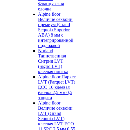
Французская
елочка
Alpine floor
Величие секвойи
премиум (Grand
Sequoia Superior
ABA) 8 мм с
интегрированной
подложкой
Norland
Таинственная
Сигрид LVT
(Sigrid LVT)
клеевая плитка
Alpine floor Паркет
LVT (Parquet LVT)
ECO 16 клеевая
ёлочка 2,5 мм 0,5
защита
Alpine floor
Величие секвойи
LVT (Grand
Sequoia LVT)
клеевая LVT ECO
11 SPC 2,5 мм 0,55