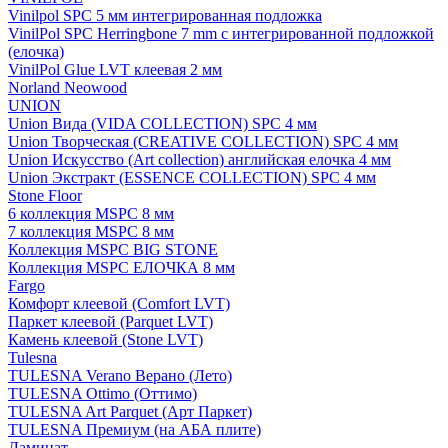
Vinilpol SPC 5 мм интегрированная подложка
VinilPol SPC Herringbone 7 mm с интегрированной подложкой
(елочка)
VinilPol Glue LVT клеевая 2 мм
Norland Neowood
UNION
Union Вида (VIDA COLLECTION) SPC 4 мм
Union Творческая (CREATIVE COLLECTION) SPC 4 мм
Union Искусство (Art collection) английская елочка 4 мм
Union Экстракт (ESSENCE COLLECTION) SPC 4 мм
Stone Floor
6 коллекция MSPC 8 мм
7 коллекция MSPC 8 мм
Коллекция MSPC BIG STONE
Коллекция MSPC ЕЛОЧКА 8 мм
Fargo
Комфорт клеевой (Comfort LVT)
Паркет клеевой (Parquet LVT)
Камень клеевой (Stone LVT)
Tulesna
TULESNA Verano Верано (Лето)
TULESNA Ottimo (Оттимо)
TULESNA Art Parquet (Арт Паркет)
TULESNA Премиум (на АБА плите)
Ламинат