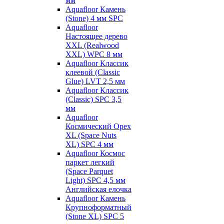
мм
Aquafloor Камень
(Stone) 4 мм SPC
Aquafloor
Настоящее дерево
XXL (Realwood
XXL) WPC 8 мм
Aquafloor Классик
клеевой (Classic
Glue) LVT 2,5 мм
Aquafloor Классик
(Classic) SPC 3,5
мм
Aquafloor
Космический Орех
XL (Space Nuts
XL) SPC 4 мм
Aquafloor Космос
паркет легкий
(Space Parquet
Light) SPC 4,5 мм
Английская елочка
Aquafloor Камень
Крупноформатный
(Stone XL) SPC 5