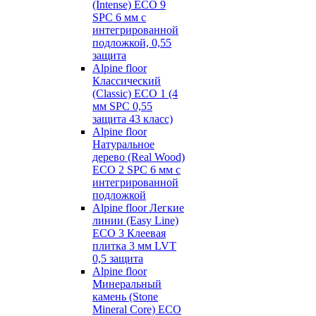
(Intense) ECO 9
SPC 6 мм с
интегрированной
подложкой, 0,55
защита
Alpine floor
Классический
(Classic) ECO 1 (4
мм SPC 0,55
защита 43 класс)
Alpine floor
Натуральное
дерево (Real Wood)
ECO 2 SPC 6 мм с
интегрированной
подложкой
Alpine floor Легкие
линии (Easy Line)
ECO 3 Клеевая
плитка 3 мм LVT
0,5 защита
Alpine floor
Минеральный
камень (Stone
Mineral Core) ECO