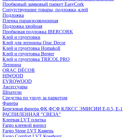
Пробковый замковый паркет EasyCork
Сопутствующие товары, подложка, клей
Подложка
Пленка параизоляционная
Подложка хвойная
Пробковая подложка IBERCORK
Клей и грунтовки
Клей для лепнины Orac Decor
Клей и грунтовка Homakoll
Клей и грунтовка Berger
Клей и грунтовка TRICOL PRO
Лепнина
ORAC DÉCOR
HIWOOD
EVROWOOD
Аксессуары
Шпатели
Средства по уходу за паркетом
Фанера
Березовая фанера ФК ФСФ КЛКСС ЭМИСИИ Е-0.5, Е-1
РАСПИЛЕННАЯ "СВЕЗА"
Клеевая LVT плитка
Fargo клеевой винил
Fargo Stone LVT Камень
Fargo Comfort LVT Комфорт