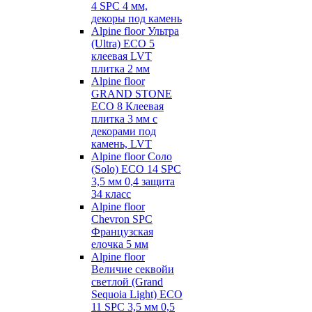
4 SPC 4 мм,
декоры под камень
Alpine floor Ультра
(Ultra) ECO 5
клеевая LVT
плитка 2 мм
Alpine floor
GRAND STONE
ECO 8 Клеевая
плитка 3 мм с
декорами под
камень, LVT
Alpine floor Соло
(Solo) ECO 14 SPC
3,5 мм 0,4 защита
34 класс
Alpine floor
Chevron SPC
Французская
елочка 5 мм
Alpine floor
Величие секвойи
светлой (Grand
Sequoia Light) ECO
11 SPC 3,5 мм 0,5