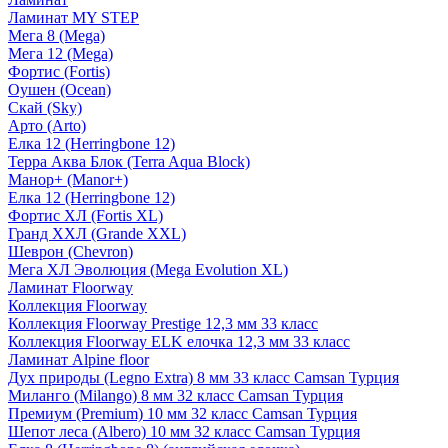
Ламинат MY STEP
Мега 8 (Mega)
Мега 12 (Mega)
Фортис (Fortis)
Оушен (Ocean)
Скай (Sky)
Арто (Arto)
Елка 12 (Herringbone 12)
Терра Аква Блок (Terra Aqua Block)
Манор+ (Manor+)
Елка 12 (Herringbone 12)
Фортис ХЛ (Fortis XL)
Гранд ХХЛ (Grande XXL)
Шеврон (Chevron)
Мега ХЛ Эволюция (Mega Evolution XL)
Ламинат Floorway
Коллекция Floorway
Коллекция Floorway Prestige 12,3 мм 33 класс
Коллекция Floorway ELK елочка 12,3 мм 33 класс
Ламинат Alpine floor
Дух природы (Legno Extra) 8 мм 33 класс Camsan Турция
Миланго (Milango) 8 мм 32 класс Camsan Турция
Премиум (Premium) 10 мм 32 класс Camsan Турция
Шепот леса (Albero) 10 мм 32 класс Camsan Турция