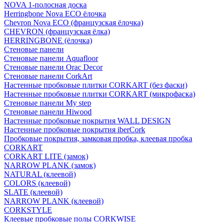
NOVA 1-полосная доска
Herringbone Nova ECO ёлочка
Chevron Nova ECO (французская ёлочка)
CHEVRON (французская ёлка)
HERRINGBONE (ёлочка)
Стеновые панели
Стеновые панели Aquafloor
Стеновые панели Orac Decor
Стеновые панели CorkArt
Настенные пробковые плитки CORKART (без фаски)
Настенные пробковые плитки CORKART (микрофаска)
Стеновые панели My step
Стеновые панели Hiwood
Настенные пробковые покрытия WALL DESIGN
Настенные пробковые покрытия iberCork
Пробковые покрытия, замковая пробка, клеевая пробка
CORKART
CORKART LITE (замок)
NARROW PLANK (замок)
NATURAL (клеевой)
COLORS (клеевой)
SLATE (клеевой)
NARROW PLANK (клеевой)
CORKSTYLE
Клеевые пробковые полы CORKWISE