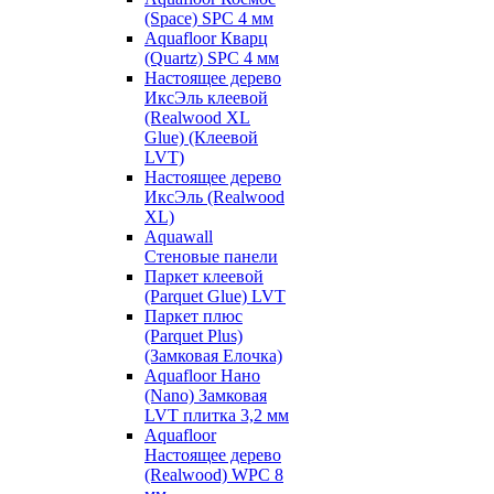
(Space) SPC 4 мм
Aquafloor Кварц
(Quartz) SPC 4 мм
Настоящее дерево
ИксЭль клеевой
(Realwood XL
Glue) (Клеевой
LVT)
Настоящее дерево
ИксЭль (Realwood
XL)
Aquawall
Стеновые панели
Паркет клеевой
(Parquet Glue) LVT
Паркет плюс
(Parquet Plus)
(Замковая Елочка)
Aquafloor Нано
(Nano) Замковая
LVT плитка 3,2 мм
Aquafloor
Настоящее дерево
(Realwood) WPC 8