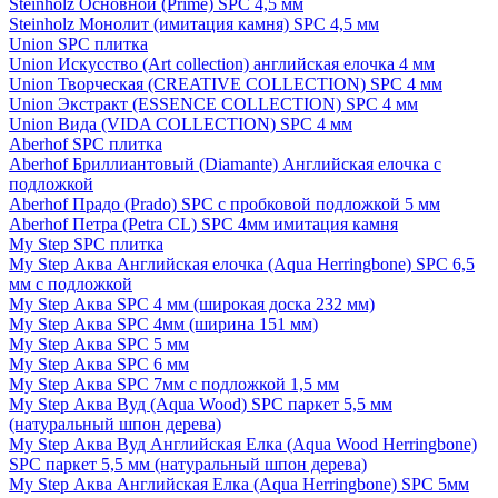
Steinholz Основной (Prime) SPC 4,5 мм
Steinholz Монолит (имитация камня) SPC 4,5 мм
Union SPC плитка
Union Искусство (Art collection) английская елочка 4 мм
Union Творческая (CREATIVE COLLECTION) SPC 4 мм
Union Экстракт (ESSENCE COLLECTION) SPC 4 мм
Union Вида (VIDA COLLECTION) SPC 4 мм
Aberhof SPC плитка
Aberhof Бриллиантовый (Diamante) Английская елочка с
подложкой
Aberhof Прадо (Prado) SPC с пробковой подложкой 5 мм
Aberhof Петра (Petra CL) SPC 4мм имитация камня
My Step SPC плитка
My Step Аква Английская елочка (Aqua Herringbone) SPC 6,5
мм с подложкой
My Step Аква SPC 4 мм (широкая доска 232 мм)
My Step Аква SPC 4мм (ширина 151 мм)
My Step Аква SPC 5 мм
My Step Аква SPC 6 мм
My Step Аква SPC 7мм c подложкой 1,5 мм
My Step Аква Вуд (Aqua Wood) SPC паркет 5,5 мм
(натуральный шпон дерева)
My Step Аква Вуд Английская Елка (Aqua Wood Herringbone)
SPC паркет 5,5 мм (натуральный шпон дерева)
My Step Аква Английская Елка (Aqua Herringbone) SPC 5мм