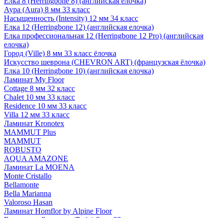
Елка 8 (Herringbone 8) (английская елочка)
Аура (Aura) 8 мм 33 класс
Насыщенность (Intensity) 12 мм 34 класс
Елка 12 (Herringbone 12) (английская елочка)
Елка профессиональная 12 (Herringbone 12 Pro) (английская
елочка)
Город (Ville) 8 мм 33 класс ёлочка
Искусство шеврона (CHEVRON ART) (французская ёлочка)
Елка 10 (Herringbone 10) (английская елочка)
Ламинат My Floor
Cottage 8 мм 32 класс
Chalet 10 мм 33 класс
Residence 10 мм 33 класс
Villa 12 мм 33 класс
Ламинат Kronotex
MAMMUT Plus
MAMMUT
ROBUSTO
AQUA AMAZONE
Ламинат La MOENA
Monte Cristallo
Bellamonte
Bella Marianna
Valoroso Hasan
Ламинат Homflor by Alpine Floor