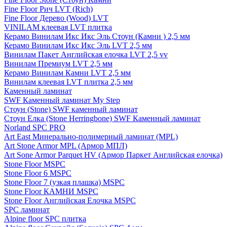
Fine Floor Рич LVT (Rich)
Fine Floor Дерево (Wood) LVT
VINILAM клеевая LVT плитка
Керамо Винилам Икс Икс Эль Стоун (Камни ) 2,5 мм
Керамо Винилам Икс Икс Эль LVT 2,5 мм
Винилам Пакет Английская елочка LVT 2,5 vv
Винилам Премиум LVT 2,5 мм
Керамо Винилам Камни LVT 2,5 мм
Винилам клеевая LVT плитка 2,5 мм
Каменный ламинат
SWF Каменный ламинат My Step
Стоун (Stone) SWF каменный ламинат
Стоун Елка (Stone Herringbone) SWF Каменный ламинат
Norland SPC PRO
Art East Минерально-полимерный ламинат (MPL)
Art Stone Armor MPL (Армор МПЛ)
Art Sone Armor Parquet HV (Армор Паркет Английская елочка)
Stone Floor MSPC
Stone Floor 6 MSPC
Stone Floor 7 (узкая плашка) MSPC
Stone Floor КАМНИ MSPC
Stone Floor Английская Елочка MSPC
SPC ламинат
Alpine floor SPC плитка