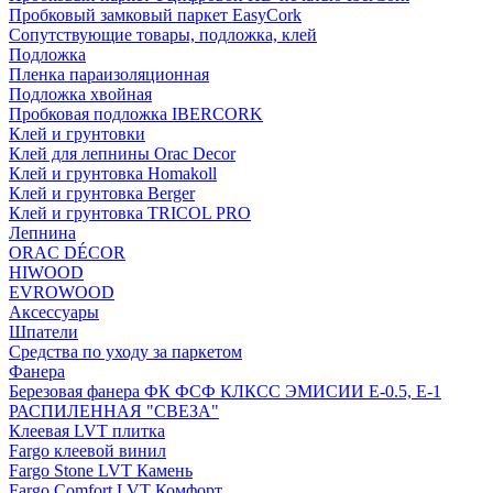
Пробковый замковый паркет EasyCork
Сопутствующие товары, подложка, клей
Подложка
Пленка параизоляционная
Подложка хвойная
Пробковая подложка IBERCORK
Клей и грунтовки
Клей для лепнины Orac Decor
Клей и грунтовка Homakoll
Клей и грунтовка Berger
Клей и грунтовка TRICOL PRO
Лепнина
ORAC DÉCOR
HIWOOD
EVROWOOD
Аксессуары
Шпатели
Средства по уходу за паркетом
Фанера
Березовая фанера ФК ФСФ КЛКСС ЭМИСИИ Е-0.5, Е-1
РАСПИЛЕННАЯ "СВЕЗА"
Клеевая LVT плитка
Fargo клеевой винил
Fargo Stone LVT Камень
Fargo Comfort LVT Комфорт