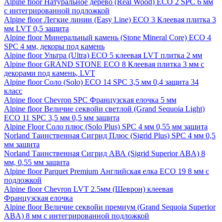
Alpine floor Натуральное дерево (Real Wood) ECO 2 SPC 6 мм
с интегрированной подложкой
Alpine floor Легкие линии (Easy Line) ECO 3 Клеевая плитка 3
мм LVT 0,5 защита
Alpine floor Минеральный камень (Stone Mineral Core) ECO 4
SPC 4 мм, декоры под камень
Alpine floor Ультра (Ultra) ECO 5 клеевая LVT плитка 2 мм
Alpine floor GRAND STONE ECO 8 Клеевая плитка 3 мм с
декорами под камень, LVT
Alpine floor Соло (Solo) ECO 14 SPC 3,5 мм 0,4 защита 34
класс
Alpine floor Chevron SPC Французская елочка 5 мм
Alpine floor Величие секвойи светлой (Grand Sequoia Light)
ECO 11 SPC 3,5 мм 0,5 мм защита
Alpine Floor Соло плюс (Solo Plus) SPC 4 мм 0,55 мм защита
Norland Таинственная Сигрид Плюс (Sigrid Plus) SPC 4 мм 0,5
мм защита
Norland Таинственная Сигрид АВА (Sigrid Superior ABA) 8
мм, 0,55 мм защита
Alpine floor Parquet Premium Английская елка ECO 19 8 мм с
подложкой
Alpine floor Chevron LVT 2.5мм (Шеврон) клеевая
Французская елочка
Alpine floor Величие секвойи премиум (Grand Sequoia Superior
ABA) 8 мм с интегрированной подложкой