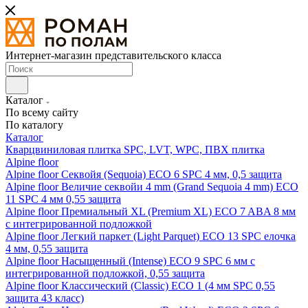
Интернет-магазин представительского класса
Каталог
По всему сайту
По каталогу
Каталог
Кварцвиниловая плитка SPC, LVT, WPC, ПВХ плитка
Alpine floor
Alpine floor Секвойя (Sequoia) ECO 6 SPC 4 мм, 0,5 защита
Alpine floor Величие секвойи 4 mm (Grand Sequoia 4 mm) ECO
11 SPC 4 мм 0,55 защита
Alpine floor Премиальный XL (Premium XL) ECO 7 ABA 8 мм
с интегрированной подложкой
Alpine floor Легкий паркет (Light Parquet) ECO 13 SPC елочка
4 мм, 0,55 защита
Alpine floor Насыщенный (Intense) ECO 9 SPC 6 мм с
интегрированной подложкой, 0,55 защита
Alpine floor Классический (Classic) ECO 1 (4 мм SPC 0,55
защита 43 класс)