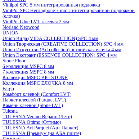
Vinilpol SPC 5 мм интегрированная подложка
VinilPol SPC Herringbone 7 mm с интегрированной подложкой
(елочка)
VinilPol Glue LVT клеевая 2 мм
Norland Neowood
UNION
Union Вида (VIDA COLLECTION) SPC 4 мм
Union Творческая (CREATIVE COLLECTION) SPC 4 мм
Union Искусство (Art collection) английская елочка 4 мм
Union Экстракт (ESSENCE COLLECTION) SPC 4 мм
Stone Floor
6 коллекция MSPC 8 мм
7 коллекция MSPC 8 мм
Коллекция MSPC BIG STONE
Коллекция MSPC ЕЛОЧКА 8 мм
Fargo
Комфорт клеевой (Comfort LVT)
Паркет клеевой (Parquet LVT)
Камень клеевой (Stone LVT)
Tulesna
TULESNA Verano Верано (Лето)
TULESNA Ottimo (Оттимо)
TULESNA Art Parquet (Арт Паркет)
TULESNA Премиум (на АБА плите)
Ламинат