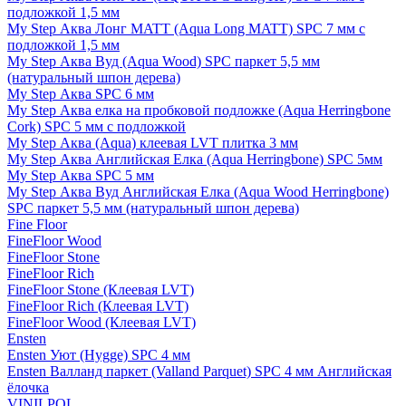
подложкой 1,5 мм
My Step Аква Лонг MATT (Aqua Long MATT) SPC 7 мм с
подложкой 1,5 мм
My Step Аква Вуд (Aqua Wood) SPC паркет 5,5 мм
(натуральный шпон дерева)
My Step Аква SPC 6 мм
My Step Аква елка на пробковой подложке (Aqua Herringbone
Cork) SPC 5 мм с подложкой
My Step Аква (Aqua) клеевая LVT плитка 3 мм
My Step Аква Английская Елка (Aqua Herringbone) SPC 5мм
My Step Аква SPC 5 мм
My Step Аква Вуд Английская Елка (Aqua Wood Herringbone)
SPC паркет 5,5 мм (натуральный шпон дерева)
Fine Floor
FineFloor Wood
FineFloor Stone
FineFloor Rich
FineFloor Stone (Клеевая LVT)
FineFloor Rich (Клеевая LVT)
FineFloor Wood (Клеевая LVT)
Ensten
Ensten Уют (Hygge) SPC 4 мм
Ensten Валланд паркет (Valland Parquet) SPC 4 мм Английская
ёлочка
VINILPOL