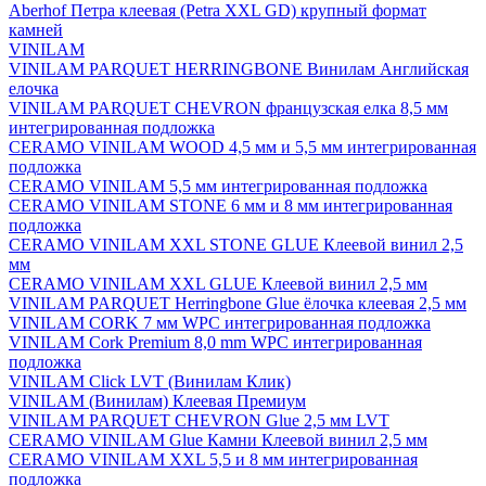
Aberhof Петра клеевая (Petra XXL GD) крупный формат
камней
VINILAM
VINILAM PARQUET HERRINGBONE Винилам Английская
елочка
VINILAM PARQUET CHEVRON французская елка 8,5 мм
интегрированная подложка
CERAMO VINILAM WOOD 4,5 мм и 5,5 мм интегрированная
подложка
CERAMO VINILAM 5,5 мм интегрированная подложка
CERAMO VINILAM STONE 6 мм и 8 мм интегрированная
подложка
CERAMO VINILAM XXL STONE GLUE Клеевой винил 2,5
мм
CERAMO VINILAM XXL GLUE Клеевой винил 2,5 мм
VINILAM PARQUET Herringbone Glue ёлочка клеевая 2,5 мм
VINILAM CORK 7 мм WPC интегрированная подложка
VINILAM Cork Premium 8,0 mm WPC интегрированная
подложка
VINILAM Click LVT (Винилам Клик)
VINILAM (Винилам) Клеевая Премиум
VINILAM PARQUET CHEVRON Glue 2,5 мм LVT
CERAMO VINILAM Glue Камни Клеевой винил 2,5 мм
CERAMO VINILAM XXL 5,5 и 8 мм интегрированная
подложка