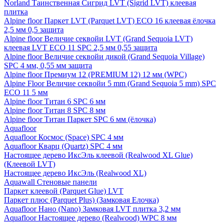
Norland Таинственная Сигрид LVT (Sigrid LVT) клеевая
плитка
Alpine floor Паркет LVT (Parquet LVT) ECO 16 клеевая ёлочка
2,5 мм 0,5 защита
Alpine floor Величие секвойи LVT (Grand Sequoia LVT)
клеевая LVT ECO 11 SPC 2,5 мм 0,55 защита
Alpine floor Величие секвойи дикой (Grand Sequoia Village)
SPC 4 мм, 0,55 мм защита
Alpine floor Премиум 12 (PREMIUM 12) 12 мм (WPC)
Alpine Floor Величие секвойи 5 mm (Grand Sequoia 5 mm) SPC
ECO 11 5 мм
Alpine floor Титан 6 SPC 6 мм
Alpine floor Титан 8 SPC 8 мм
Alpine floor Титан Паркет SPC 6 мм (ёлочка)
Aquafloor
Aquafloor Космос (Space) SPC 4 мм
Aquafloor Кварц (Quartz) SPC 4 мм
Настоящее дерево ИксЭль клеевой (Realwood XL Glue)
(Клеевой LVT)
Настоящее дерево ИксЭль (Realwood XL)
Aquawall Стеновые панели
Паркет клеевой (Parquet Glue) LVT
Паркет плюс (Parquet Plus) (Замковая Елочка)
Aquafloor Нано (Nano) Замковая LVT плитка 3,2 мм
Aquafloor Настоящее дерево (Realwood) WPC 8 мм