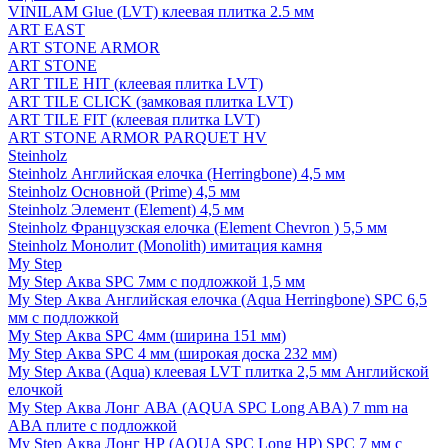
VINILAM Glue (LVT) клеевая плитка 2.5 мм
ART EAST
ART STONE ARMOR
ART STONE
ART TILE HIT (клеевая плитка LVT)
ART TILE CLICK (замковая плитка LVT)
ART TILE FIT (клеевая плитка LVT)
ART STONE ARMOR PARQUET HV
Steinholz
Steinholz Английская елочка (Herringbone) 4,5 мм
Steinholz Основной (Prime) 4,5 мм
Steinholz Элемент (Element) 4,5 мм
Steinholz Французская елочка (Element Chevron ) 5,5 мм
Steinholz Монолит (Monolith) имитация камня
My Step
My Step Аква SPC 7мм c подложкой 1,5 мм
My Step Аква Английская елочка (Aqua Herringbone) SPC 6,5
мм с подложкой
My Step Аква SPC 4мм (ширина 151 мм)
My Step Аква SPC 4 мм (широкая доска 232 мм)
My Step Аква (Aqua) клеевая LVT плитка 2,5 мм Английской
елочкой
My Step Аква Лонг АВА (AQUA SPC Long ABA) 7 mm на
ABA плите с подложкой
My Step Аква Лонг НР (AQUA SPC Long HP) SPC 7 мм с