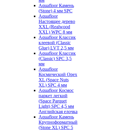
мм
Aquafloor Камень
(Stone) 4 мм SPC
Aquafloor
Настоящее дерево
XXL (Realwood
XXL) WPC 8 мм
Aquafloor Классик
клеевой (Classic
Glue) LVT 2,5 мм
Aquafloor Классик
(Classic) SPC 3,5
мм
Aquafloor
Космический Орех
XL (Space Nuts
XL) SPC 4 мм
Aquafloor Космос
паркет легкий
(Space Parquet
Light) SPC 4,5 мм
Английская елочка
Aquafloor Камень
Крупноформатный
(Stone XL) SPC 5