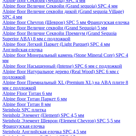
Alpine floor Секвойя (Sequoia) SPC 4 мм
Alpine floor Величие Секвойи (Grand sequoia) SPC 4 мм
Alpine floor Величие секвойи дикой (Grand sequoia Village)
SPC 4 мм
Alpine floor Chevron (Шеврон) SPC 5 мм Французская елочка
Alpine floor Величие секвойи (Grand Sequoia) 5 мм
Alpine floor Величие Секвойи Премиум (Grand Sequoia
Superior ABA) 8 мм с подложкой
Alpine floor Легкий Паркет (Light Parquet) SPC 4 мм
Английская елочка
Alpine floor Минеральный камень (Stone Mineral Core) SPC 4
мм
Alpine floor Насыщенный (Intense) SPC 6 мм с подложкой
Alpine floor Натуральное дерево (Real Wood) SPC 6 мм с
подложкой
Alpine floor Премиальный XL (Premium XL) на ABA плите 8
мм с подложкой
Alpine Floor Титан 6 мм
Alpine floor Титан Паркет 6 мм
Alpine floor Титан 8 мм
Steinholz SPC плитка
Steinholz Элемент (Element) SPC 4,5 мм
Steinholz Элемент Шеврон (Element Chevron) SPC 5,5 мм
Французская елочка
Steinholz Английская елочка SPC 4,5 мм