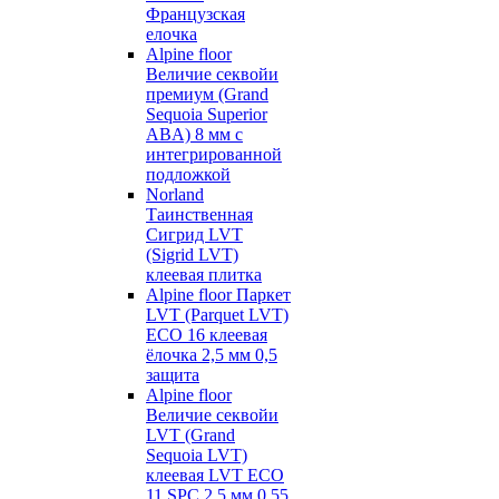
Французская
елочка
Alpine floor
Величие секвойи
премиум (Grand
Sequoia Superior
ABA) 8 мм с
интегрированной
подложкой
Norland
Таинственная
Сигрид LVT
(Sigrid LVT)
клеевая плитка
Alpine floor Паркет
LVT (Parquet LVT)
ECO 16 клеевая
ёлочка 2,5 мм 0,5
защита
Alpine floor
Величие секвойи
LVT (Grand
Sequoia LVT)
клеевая LVT ECO
11 SPC 2,5 мм 0,55