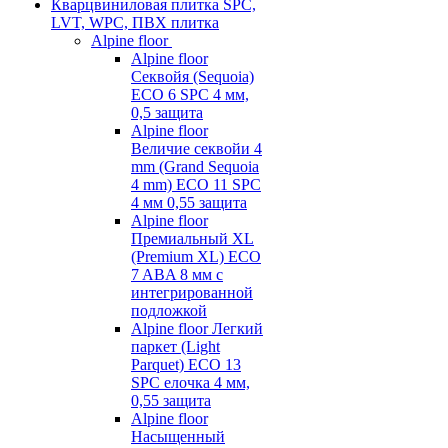
Кварцвиниловая плитка SPC,
LVT, WPC, ПВХ плитка
Alpine floor
Alpine floor
Секвойя (Sequoia)
ECO 6 SPC 4 мм,
0,5 защита
Alpine floor
Величие секвойи 4
mm (Grand Sequoia
4 mm) ECO 11 SPC
4 мм 0,55 защита
Alpine floor
Премиальный XL
(Premium XL) ECO
7 ABA 8 мм с
интегрированной
подложкой
Alpine floor Легкий
паркет (Light
Parquet) ECO 13
SPC елочка 4 мм,
0,55 защита
Alpine floor
Насыщенный