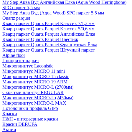
My Step Аква Вуд Английская Елка (Aqua Wood Herringbone)
SPC паркет 5,5 мм
My Step Аква Вуд (Aqua Wood) SPC паркет 5,5 мм
Quartz parquet
Кварц паркет Quartz Parquet Классик 7/1,2 мм
Кварц паркет Quartz Parquet Классик 5/0,6 мм
Кварц паркет Quartz Parquet Английская Ёлка
Кварц паркет Quartz Parquet Престиж
Кварц паркет Quartz Parquet Французская Ёлка
Кварц паркет Quartz Parquet Штучный паркет
Alpine floor
Приоритет паркет
Микроплинтус Laconistiq
Микроплинтус MICRO 11 mini
Микроплинтус MICRO 15 classic
Микроплинтус MICRO 19 ARM
Микроплинтус MICRO-L (2700мм)
Скрытый плинтус REGULAR
Микроплинтус MICRO-L (2450мм)
Микроплинтус MICRO-L MAX
Потолочный профиль GIPS
Краски
H&H - интерьерные краски
Краски DERUFA
Акции