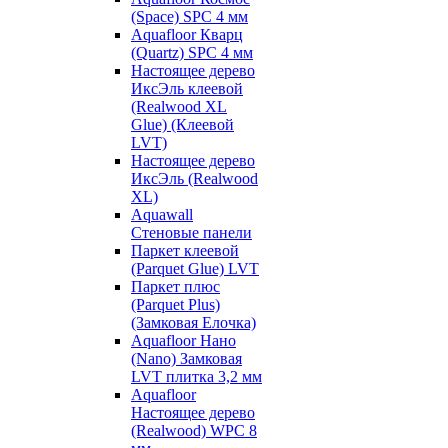
(Space) SPC 4 мм
Aquafloor Кварц
(Quartz) SPC 4 мм
Настоящее дерево
ИксЭль клеевой
(Realwood XL
Glue) (Клеевой
LVT)
Настоящее дерево
ИксЭль (Realwood
XL)
Aquawall
Стеновые панели
Паркет клеевой
(Parquet Glue) LVT
Паркет плюс
(Parquet Plus)
(Замковая Елочка)
Aquafloor Нано
(Nano) Замковая
LVT плитка 3,2 мм
Aquafloor
Настоящее дерево
(Realwood) WPC 8