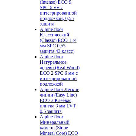
(Intense) ECO 9
SPC 6 мм с
интегрированной
подложкой, 0,55
защита
Alpine floor
Классический
(Classic) ECO 1 (4
мм SPC 0,55
защита 43 класс)
Alpine floor
Натуральное
дерево (Real Wood)
ECO 2 SPC 6 мм с
интегрированной
подложкой
Alpine floor Легкие
линии (Easy Line)
ECO 3 Клеевая
плитка 3 мм LVT
0,5 защита
Alpine floor
Минеральный
камень (Stone
Mineral Core) ECO