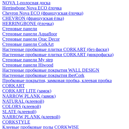
NOVA 1-полосная доска
Herringbone Nova ECO ёлочка
Chevron Nova ECO (французская ёлочка)
CHEVRON (французская ёлка)
HERRINGBONE (ёлочка)
Стеновые панели
Стеновые панели Aquafloor
Стеновые панели Orac Decor
Стеновые панели CorkArt
Настенные пробковые плитки CORKART (без фаски)
Настенные пробковые плитки CORKART (микрофаска)
Стеновые панели My step
Стеновые панели Hiwood
Настенные пробковые покрытия WALL DESIGN
Настенные пробковые покрытия iberCork
Пробковые покрытия, замковая пробка, клеевая пробка
CORKART
CORKART LITE (замок)
NARROW PLANK (замок)
NATURAL (клеевой)
COLORS (клеевой)
SLATE (клеевой)
NARROW PLANK (клеевой)
CORKSTYLE
Клеевые пробковые полы CORKWISE