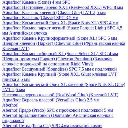
Aquafloor Камень (Stone) 4 мм SPC
Aquafloor Настоящее дерево XXL (Realwood XXL) WPC 8 мм
Aquafloor Классик клеевой (Classic Glue) LVT 2,5 мм
Aquafloor Классик (Classic) SPC 3,5 мм
Aquafloor Космический Орех XL (Space Nuts XL) SPC 4 мм
Aquafloor Космос паркет легкий (Space Parquet Light) SPC 4,5
мм Английская елочка
Aquafloor Камень Крупноформатный (Stone XL) SPC 5 мм
Шеврон клеевой (Паркет) (Chevron Glue) (Французская елочка
Клеевая LVT)
Aquafloor Космос отборный XL (Space Select XL) SPC 4 мм
Шеврон премиум (Паркет) (Chevron Premium) (Замковая
елочка с подложкой на основании Rigid Vinyl)
Aquafloor Бесшумный (Soundless) SPC 7,5 мм с подложкой
Aquafloor Камень Крупный (Stone XXL Glue) клеевая LVT
плитка 2,5 мм
Aquafloor Космический Орех XL клеевой (Space Nuts XL Glue)
LVT 2,5 мм
Настоящее дерево клеевой (RealWood Glue) (Клеевой LVT)
Aquafloor Версаль клеевой (Versailles Glue) 2,5 мм
Aberhof
Aberhof Прадо (Prado) SPC с пробковой подложкой 5 мм
Aberhof Бриллиантовый (Diamante) Английская елочка с
подложкой
Aberhof Петра (Petra CL) SPC 4мм имитация камня