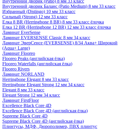
Внутренний дворик (Patio) 8 мм 33 класс
Внутренний дворик Баланс (Patio Medium) 8 мм 33 класс
Избранный (Distingo) 10 мм 33 класс
Сильный (Strong) 12 мм 33 класс
Елка 8 BR (Herringbone 8 BR) 8 мм 33 класс ёлочка
Елка 12 BR (Herringbone 12 BR) 12 мм 33 класс ёлочка
Ламинат EverSense
Ламинат EVERSENSE Classic 8 мм 34 класс
Ламинат ЭверСенсе (EVERSENSE) 8/34 Аква+ Широкий
(Aqua+ Large)
Ламинат Flooreo
Flooreo Peaks (английская ёлка)
Flooreo Waterfalls (английская ёлка)
Flooreo Rivers
Ламинат NORLAND
Herringbone Elegant 8 мм 33 класс
Herringbone Elegant Strong 12 мм 34 класс
Elegant 8 мм 33 класс
Elegant Strong 12 мм 34 класс
Ламинат FirstFloor
Excellence Black Core 4D
Excellence Black Core 4D (английская ёлка)
Supreme Black Core 4D
Supreme Black Core 4D (английская ёлка)
Плинтусы, МДФ, Дюрополимер, ПВХ плинтус