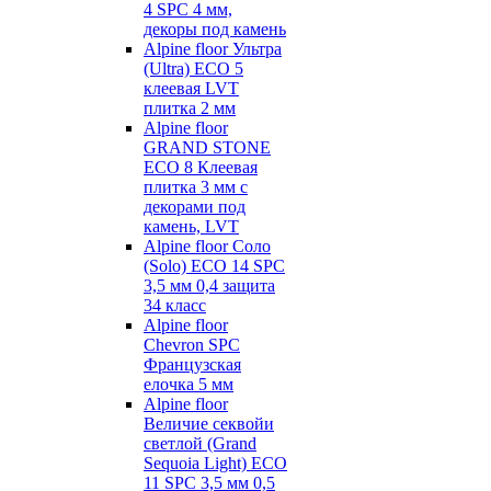
4 SPC 4 мм,
декоры под камень
Alpine floor Ультра
(Ultra) ECO 5
клеевая LVT
плитка 2 мм
Alpine floor
GRAND STONE
ECO 8 Клеевая
плитка 3 мм с
декорами под
камень, LVT
Alpine floor Соло
(Solo) ECO 14 SPC
3,5 мм 0,4 защита
34 класс
Alpine floor
Chevron SPC
Французская
елочка 5 мм
Alpine floor
Величие секвойи
светлой (Grand
Sequoia Light) ECO
11 SPC 3,5 мм 0,5