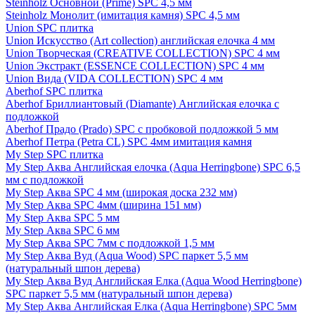
Steinholz Основной (Prime) SPC 4,5 мм
Steinholz Монолит (имитация камня) SPC 4,5 мм
Union SPC плитка
Union Искусство (Art collection) английская елочка 4 мм
Union Творческая (CREATIVE COLLECTION) SPC 4 мм
Union Экстракт (ESSENCE COLLECTION) SPC 4 мм
Union Вида (VIDA COLLECTION) SPC 4 мм
Aberhof SPC плитка
Aberhof Бриллиантовый (Diamante) Английская елочка с
подложкой
Aberhof Прадо (Prado) SPC с пробковой подложкой 5 мм
Aberhof Петра (Petra CL) SPC 4мм имитация камня
My Step SPC плитка
My Step Аква Английская елочка (Aqua Herringbone) SPC 6,5
мм с подложкой
My Step Аква SPC 4 мм (широкая доска 232 мм)
My Step Аква SPC 4мм (ширина 151 мм)
My Step Аква SPC 5 мм
My Step Аква SPC 6 мм
My Step Аква SPC 7мм c подложкой 1,5 мм
My Step Аква Вуд (Aqua Wood) SPC паркет 5,5 мм
(натуральный шпон дерева)
My Step Аква Вуд Английская Елка (Aqua Wood Herringbone)
SPC паркет 5,5 мм (натуральный шпон дерева)
My Step Аква Английская Елка (Aqua Herringbone) SPC 5мм