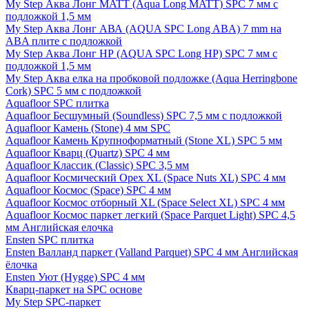
My Step Аква Лонг MATT (Aqua Long MATT) SPC 7 мм с
подложкой 1,5 мм
My Step Аква Лонг АВА (AQUA SPC Long ABA) 7 mm на
ABA плите с подложкой
My Step Аква Лонг НР (AQUA SPC Long HP) SPC 7 мм с
подложкой 1,5 мм
My Step Аква елка на пробковой подложке (Aqua Herringbone
Cork) SPC 5 мм с подложкой
Aquafloor SPC плитка
Aquafloor Бесшумный (Soundless) SPC 7,5 мм с подложкой
Aquafloor Камень (Stone) 4 мм SPC
Aquafloor Камень Крупноформатный (Stone XL) SPC 5 мм
Aquafloor Кварц (Quartz) SPC 4 мм
Aquafloor Классик (Classic) SPC 3,5 мм
Aquafloor Космический Орех XL (Space Nuts XL) SPC 4 мм
Aquafloor Космос (Space) SPC 4 мм
Aquafloor Космос отборный XL (Space Select XL) SPC 4 мм
Aquafloor Космос паркет легкий (Space Parquet Light) SPC 4,5
мм Английская елочка
Ensten SPC плитка
Ensten Валланд паркет (Valland Parquet) SPC 4 мм Английская
ёлочка
Ensten Уют (Hygge) SPC 4 мм
Кварц-паркет на SPC основе
My Step SPC-паркет