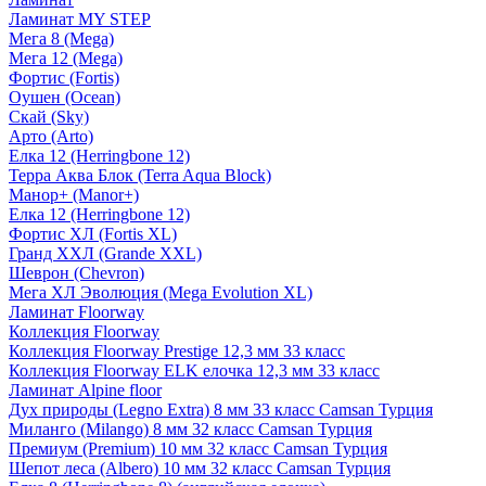
Ламинат MY STEP
Мега 8 (Mega)
Мега 12 (Mega)
Фортис (Fortis)
Оушен (Ocean)
Скай (Sky)
Арто (Arto)
Елка 12 (Herringbone 12)
Терра Аква Блок (Terra Aqua Block)
Манор+ (Manor+)
Елка 12 (Herringbone 12)
Фортис ХЛ (Fortis XL)
Гранд ХХЛ (Grande XXL)
Шеврон (Chevron)
Мега ХЛ Эволюция (Mega Evolution XL)
Ламинат Floorway
Коллекция Floorway
Коллекция Floorway Prestige 12,3 мм 33 класс
Коллекция Floorway ELK елочка 12,3 мм 33 класс
Ламинат Alpine floor
Дух природы (Legno Extra) 8 мм 33 класс Camsan Турция
Миланго (Milango) 8 мм 32 класс Camsan Турция
Премиум (Premium) 10 мм 32 класс Camsan Турция
Шепот леса (Albero) 10 мм 32 класс Camsan Турция