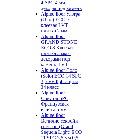
4 SPC 4 мм,
декоры под камень
Alpine floor Ультра
(Ultra) ECO 5
клеевая LVT
плитка 2 мм
Alpine floor
GRAND STONE
ECO 8 Клеевая
плитка 3 мм с
декорами под
камень, LVT
Alpine floor Соло
(Solo) ECO 14 SPC
3,5 мм 0,4 защита
34 класс
Alpine floor
Chevron SPC
Французская
елочка 5 мм
Alpine floor
Величие секвойи
светлой (Grand
Sequoia Light) ECO
11 SPC 3,5 мм 0,5