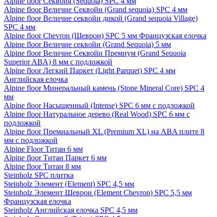
Alpine floor Секвойя (Sequoia) SPC 4 мм
Alpine floor Величие Секвойи (Grand sequoia) SPC 4 мм
Alpine floor Величие секвойи дикой (Grand sequoia Village)
SPC 4 мм
Alpine floor Chevron (Шеврон) SPC 5 мм Французская елочка
Alpine floor Величие секвойи (Grand Sequoia) 5 мм
Alpine floor Величие Секвойи Премиум (Grand Sequoia
Superior ABA) 8 мм с подложкой
Alpine floor Легкий Паркет (Light Parquet) SPC 4 мм
Английская елочка
Alpine floor Минеральный камень (Stone Mineral Core) SPC 4
мм
Alpine floor Насыщенный (Intense) SPC 6 мм с подложкой
Alpine floor Натуральное дерево (Real Wood) SPC 6 мм с
подложкой
Alpine floor Премиальный XL (Premium XL) на ABA плите 8
мм с подложкой
Alpine Floor Титан 6 мм
Alpine floor Титан Паркет 6 мм
Alpine floor Титан 8 мм
Steinholz SPC плитка
Steinholz Элемент (Element) SPC 4,5 мм
Steinholz Элемент Шеврон (Element Chevron) SPC 5,5 мм
Французская елочка
Steinholz Английская елочка SPC 4,5 мм