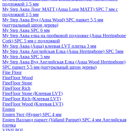
подложкой 1,5 мм
My Step Аква Лонг MATT (Aqua Long MATT) SPC 7 мм с
подложкой 1,5 мм
My Step Аква Вуд (Aqua Wood) SPC паркет 5,5 мм
(натуральный шпон дерева)
My Step Аква SPC 6 мм
My Step Аква елка на пробковой подложке (Aqua Herringbone
Cork) SPC 5 мм с подложкой
My Step Аква (Aqua) клеевая LVT плитка 3 мм
My Step Аква Английская Елка (Aqua Herringbone) SPC 5мм
My Step Аква SPC 5 мм
My Step Аква Вуд Английская Елка (Aqua Wood Herringbone)
SPC паркет 5,5 мм (натуральный шпон дерева)
Fine Floor
FineFloor Wood
FineFloor Stone
FineFloor Rich
FineFloor Stone (Клеевая LVT)
FineFloor Rich (Клеевая LVT)
FineFloor Wood (Клеевая LVT)
Ensten
Ensten Уют (Hygge) SPC 4 мм
Ensten Валланд паркет (Valland Parquet) SPC 4 мм Английская
ёлочка
VINILPOL