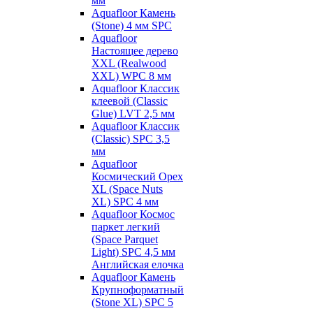
мм
Aquafloor Камень
(Stone) 4 мм SPC
Aquafloor
Настоящее дерево
XXL (Realwood
XXL) WPC 8 мм
Aquafloor Классик
клеевой (Classic
Glue) LVT 2,5 мм
Aquafloor Классик
(Classic) SPC 3,5
мм
Aquafloor
Космический Орех
XL (Space Nuts
XL) SPC 4 мм
Aquafloor Космос
паркет легкий
(Space Parquet
Light) SPC 4,5 мм
Английская елочка
Aquafloor Камень
Крупноформатный
(Stone XL) SPC 5