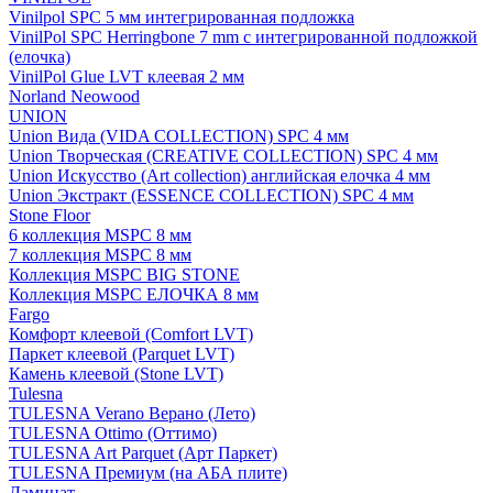
Vinilpol SPC 5 мм интегрированная подложка
VinilPol SPC Herringbone 7 mm с интегрированной подложкой
(елочка)
VinilPol Glue LVT клеевая 2 мм
Norland Neowood
UNION
Union Вида (VIDA COLLECTION) SPC 4 мм
Union Творческая (CREATIVE COLLECTION) SPC 4 мм
Union Искусство (Art collection) английская елочка 4 мм
Union Экстракт (ESSENCE COLLECTION) SPC 4 мм
Stone Floor
6 коллекция MSPC 8 мм
7 коллекция MSPC 8 мм
Коллекция MSPC BIG STONE
Коллекция MSPC ЕЛОЧКА 8 мм
Fargo
Комфорт клеевой (Comfort LVT)
Паркет клеевой (Parquet LVT)
Камень клеевой (Stone LVT)
Tulesna
TULESNA Verano Верано (Лето)
TULESNA Ottimo (Оттимо)
TULESNA Art Parquet (Арт Паркет)
TULESNA Премиум (на АБА плите)
Ламинат