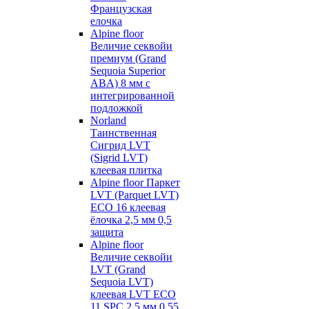
Французская
елочка
Alpine floor
Величие секвойи
премиум (Grand
Sequoia Superior
ABA) 8 мм с
интегрированной
подложкой
Norland
Таинственная
Сигрид LVT
(Sigrid LVT)
клеевая плитка
Alpine floor Паркет
LVT (Parquet LVT)
ECO 16 клеевая
ёлочка 2,5 мм 0,5
защита
Alpine floor
Величие секвойи
LVT (Grand
Sequoia LVT)
клеевая LVT ECO
11 SPC 2,5 мм 0,55