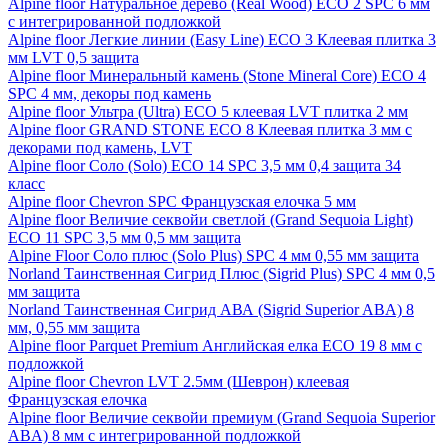
Alpine floor Натуральное дерево (Real Wood) ECO 2 SPC 6 мм
с интегрированной подложкой
Alpine floor Легкие линии (Easy Line) ECO 3 Клеевая плитка 3
мм LVT 0,5 защита
Alpine floor Минеральный камень (Stone Mineral Core) ECO 4
SPC 4 мм, декоры под камень
Alpine floor Ультра (Ultra) ECO 5 клеевая LVT плитка 2 мм
Alpine floor GRAND STONE ECO 8 Клеевая плитка 3 мм с
декорами под камень, LVT
Alpine floor Соло (Solo) ECO 14 SPC 3,5 мм 0,4 защита 34
класс
Alpine floor Chevron SPC Французская елочка 5 мм
Alpine floor Величие секвойи светлой (Grand Sequoia Light)
ECO 11 SPC 3,5 мм 0,5 мм защита
Alpine Floor Соло плюс (Solo Plus) SPC 4 мм 0,55 мм защита
Norland Таинственная Сигрид Плюс (Sigrid Plus) SPC 4 мм 0,5
мм защита
Norland Таинственная Сигрид АВА (Sigrid Superior ABA) 8
мм, 0,55 мм защита
Alpine floor Parquet Premium Английская елка ECO 19 8 мм с
подложкой
Alpine floor Chevron LVT 2.5мм (Шеврон) клеевая
Французская елочка
Alpine floor Величие секвойи премиум (Grand Sequoia Superior
ABA) 8 мм с интегрированной подложкой