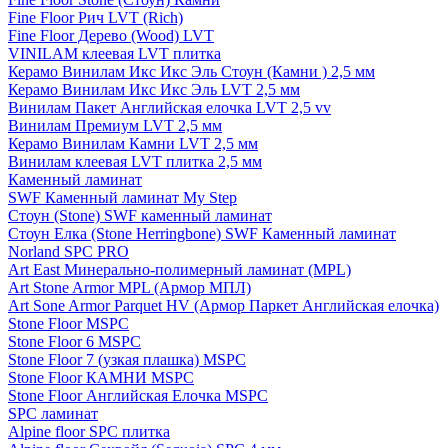
Fine Floor Рич LVT (Rich)
Fine Floor Дерево (Wood) LVT
VINILAM клеевая LVT плитка
Керамо Винилам Икс Икс Эль Стоун (Камни ) 2,5 мм
Керамо Винилам Икс Икс Эль LVT 2,5 мм
Винилам Пакет Английская елочка LVT 2,5 vv
Винилам Премиум LVT 2,5 мм
Керамо Винилам Камни LVT 2,5 мм
Винилам клеевая LVT плитка 2,5 мм
Каменный ламинат
SWF Каменный ламинат My Step
Стоун (Stone) SWF каменный ламинат
Стоун Елка (Stone Herringbone) SWF Каменный ламинат
Norland SPC PRO
Art East Минерально-полимерный ламинат (MPL)
Art Stone Armor MPL (Армор МПЛ)
Art Sone Armor Parquet HV (Армор Паркет Английская елочка)
Stone Floor MSPC
Stone Floor 6 MSPC
Stone Floor 7 (узкая плашка) MSPC
Stone Floor КАМНИ MSPC
Stone Floor Английская Елочка MSPC
SPC ламинат
Alpine floor SPC плитка