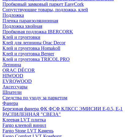
Пробковый замковый паркет EasyCork
Сопутствующие товары, подложка, клей
Подложка
Пленка параизоляционная
Подложка хвойная
Пробковая подложка IBERCORK
Клей и грунтовки
Клей для лепнины Orac Decor
Клей и грунтовка Homakoll
Клей и грунтовка Berger
Клей и грунтовка TRICOL PRO
Лепнина
ORAC DÉCOR
HIWOOD
EVROWOOD
Аксессуары
Шпатели
Средства по уходу за паркетом
Фанера
Березовая фанера ФК ФСФ КЛКСС ЭМИСИИ Е-0.5, Е-1
РАСПИЛЕННАЯ "СВЕЗА"
Клеевая LVT плитка
Fargo клеевой винил
Fargo Stone LVT Камень
Fargo Comfort LVT Комфорт