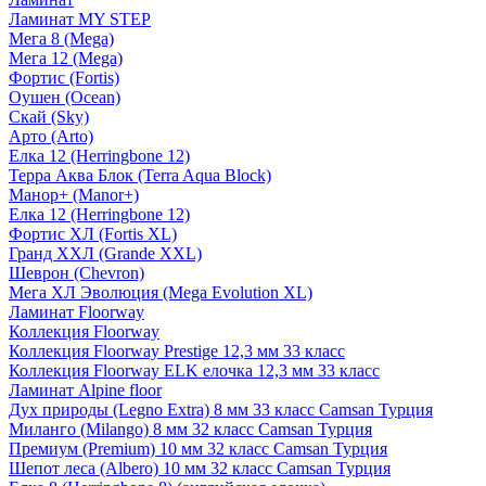
Ламинат MY STEP
Мега 8 (Mega)
Мега 12 (Mega)
Фортис (Fortis)
Оушен (Ocean)
Скай (Sky)
Арто (Arto)
Елка 12 (Herringbone 12)
Терра Аква Блок (Terra Aqua Block)
Манор+ (Manor+)
Елка 12 (Herringbone 12)
Фортис ХЛ (Fortis XL)
Гранд ХХЛ (Grande XXL)
Шеврон (Chevron)
Мега ХЛ Эволюция (Mega Evolution XL)
Ламинат Floorway
Коллекция Floorway
Коллекция Floorway Prestige 12,3 мм 33 класс
Коллекция Floorway ELK елочка 12,3 мм 33 класс
Ламинат Alpine floor
Дух природы (Legno Extra) 8 мм 33 класс Camsan Турция
Миланго (Milango) 8 мм 32 класс Camsan Турция
Премиум (Premium) 10 мм 32 класс Camsan Турция
Шепот леса (Albero) 10 мм 32 класс Camsan Турция