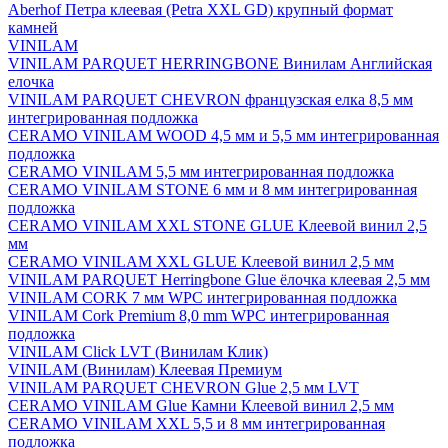
Aberhof Петра клеевая (Petra XXL GD) крупный формат
камней
VINILAM
VINILAM PARQUET HERRINGBONE Винилам Английская
елочка
VINILAM PARQUET CHEVRON французская елка 8,5 мм
интегрированная подложка
CERAMO VINILAM WOOD 4,5 мм и 5,5 мм интегрированная
подложка
CERAMO VINILAM 5,5 мм интегрированная подложка
CERAMO VINILAM STONE 6 мм и 8 мм интегрированная
подложка
CERAMO VINILAM XXL STONE GLUE Клеевой винил 2,5
мм
CERAMO VINILAM XXL GLUE Клеевой винил 2,5 мм
VINILAM PARQUET Herringbone Glue ёлочка клеевая 2,5 мм
VINILAM CORK 7 мм WPC интегрированная подложка
VINILAM Cork Premium 8,0 mm WPC интегрированная
подложка
VINILAM Click LVT (Винилам Клик)
VINILAM (Винилам) Клеевая Премиум
VINILAM PARQUET CHEVRON Glue 2,5 мм LVT
CERAMO VINILAM Glue Камни Клеевой винил 2,5 мм
CERAMO VINILAM XXL 5,5 и 8 мм интегрированная
подложка