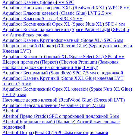
Aquafloor Камень (Stone) 4 мм SPC
Aquafloor Настоящее дерево XXL (Realwood XXL) WPC 8 мм
Aquafloor Классик клеевой (Classic Glue) LVT 2,5 мм
Aquafloor Классик (Classic) SPC 3,5 мм
Aquafloor Космический Орех XL (Space Nuts XL) SPC 4 мм
Aquafloor Космос паркет легкий (Space Parquet Light) SPC 4,5
мм Английская елочка
Aquafloor Камень Крупноформатный (Stone XL) SPC 5 мм
Шеврон клеевой (Паркет) (Chevron Glue) (Французская елочка
Клеевая LVT)
Aquafloor Космос отборный XL (Space Select XL) SPC 4 мм
Шеврон премиум (Паркет) (Chevron Premium) (Замковая
елочка с подложкой на основании Rigid Vinyl)
Aquafloor Бесшумный (Soundless) SPC 7,5 мм с подложкой
Aquafloor Камень Крупный (Stone XXL Glue) клеевая LVT
плитка 2,5 мм
Aquafloor Космический Орех XL клеевой (Space Nuts XL Glue)
LVT 2,5 мм
Настоящее дерево клеевой (RealWood Glue) (Клеевой LVT)
Aquafloor Версаль клеевой (Versailles Glue) 2,5 мм
Aberhof
Aberhof Прадо (Prado) SPC с пробковой подложкой 5 мм
Aberhof Бриллиантовый (Diamante) Английская елочка с
подложкой
Aberhof Петра (Petra CL) SPC 4мм имитация камня