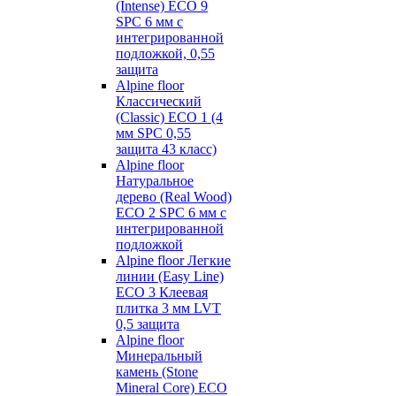
(Intense) ECO 9
SPC 6 мм с
интегрированной
подложкой, 0,55
защита
Alpine floor
Классический
(Classic) ECO 1 (4
мм SPC 0,55
защита 43 класс)
Alpine floor
Натуральное
дерево (Real Wood)
ECO 2 SPC 6 мм с
интегрированной
подложкой
Alpine floor Легкие
линии (Easy Line)
ECO 3 Клеевая
плитка 3 мм LVT
0,5 защита
Alpine floor
Минеральный
камень (Stone
Mineral Core) ECO