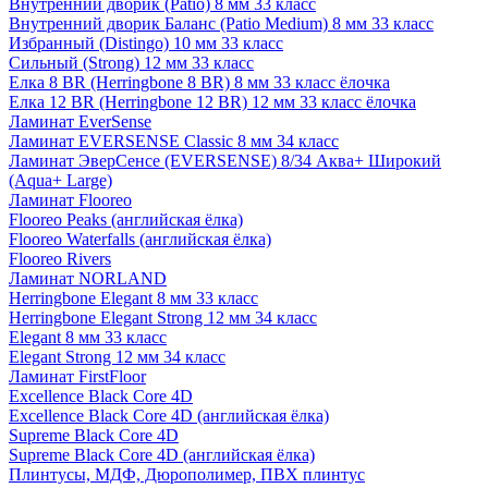
Внутренний дворик (Patio) 8 мм 33 класс
Внутренний дворик Баланс (Patio Medium) 8 мм 33 класс
Избранный (Distingo) 10 мм 33 класс
Сильный (Strong) 12 мм 33 класс
Елка 8 BR (Herringbone 8 BR) 8 мм 33 класс ёлочка
Елка 12 BR (Herringbone 12 BR) 12 мм 33 класс ёлочка
Ламинат EverSense
Ламинат EVERSENSE Classic 8 мм 34 класс
Ламинат ЭверСенсе (EVERSENSE) 8/34 Аква+ Широкий
(Aqua+ Large)
Ламинат Flooreo
Flooreo Peaks (английская ёлка)
Flooreo Waterfalls (английская ёлка)
Flooreo Rivers
Ламинат NORLAND
Herringbone Elegant 8 мм 33 класс
Herringbone Elegant Strong 12 мм 34 класс
Elegant 8 мм 33 класс
Elegant Strong 12 мм 34 класс
Ламинат FirstFloor
Excellence Black Core 4D
Excellence Black Core 4D (английская ёлка)
Supreme Black Core 4D
Supreme Black Core 4D (английская ёлка)
Плинтусы, МДФ, Дюрополимер, ПВХ плинтус