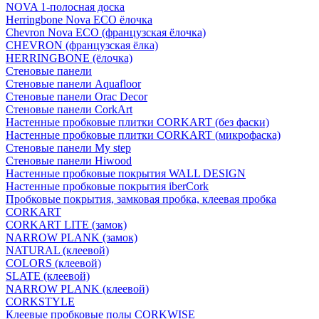
NOVA 1-полосная доска
Herringbone Nova ECO ёлочка
Chevron Nova ECO (французская ёлочка)
CHEVRON (французская ёлка)
HERRINGBONE (ёлочка)
Стеновые панели
Стеновые панели Aquafloor
Стеновые панели Orac Decor
Стеновые панели CorkArt
Настенные пробковые плитки CORKART (без фаски)
Настенные пробковые плитки CORKART (микрофаска)
Стеновые панели My step
Стеновые панели Hiwood
Настенные пробковые покрытия WALL DESIGN
Настенные пробковые покрытия iberCork
Пробковые покрытия, замковая пробка, клеевая пробка
CORKART
CORKART LITE (замок)
NARROW PLANK (замок)
NATURAL (клеевой)
COLORS (клеевой)
SLATE (клеевой)
NARROW PLANK (клеевой)
CORKSTYLE
Клеевые пробковые полы CORKWISE