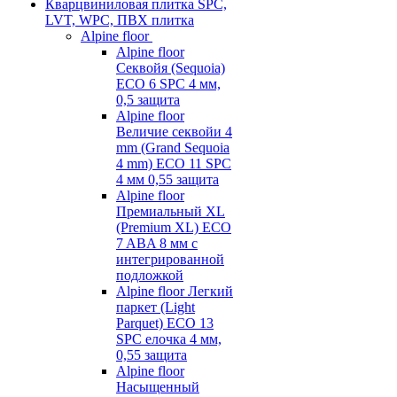
Кварцвиниловая плитка SPC,
LVT, WPC, ПВХ плитка
Alpine floor
Alpine floor
Секвойя (Sequoia)
ECO 6 SPC 4 мм,
0,5 защита
Alpine floor
Величие секвойи 4
mm (Grand Sequoia
4 mm) ECO 11 SPC
4 мм 0,55 защита
Alpine floor
Премиальный XL
(Premium XL) ECO
7 ABA 8 мм с
интегрированной
подложкой
Alpine floor Легкий
паркет (Light
Parquet) ECO 13
SPC елочка 4 мм,
0,55 защита
Alpine floor
Насыщенный