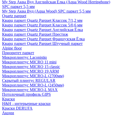
My Step Аква Вуд Английская Елка (Aqua Wood Herringbone)
SPC паркет 5,5 мм
My Step Аква Вуд (Aqua Wood) SPC паркет 5,5 мм
Quartz parquet
Кварц паркет Quartz Parquet Классик 7/1,2 мм
Кварц паркет Quartz Parquet Классик 5/0,6 мм
Кварц паркет Quartz Parquet Английская Ёлка
Кварц паркет Quartz Parquet Престиж
Кварц паркет Quartz Parquet Французская Ёлка
Кварц паркет Quartz Parquet Штучный паркет
Alpine floor
Приоритет паркет
Микроплинтус Laconistiq
Микроплинтус MICRO 11 mini
Микроплинтус MICRO 15 classic
Микроплинтус MICRO 19 ARM
Микроплинтус MICRO-L (2700мм)
Скрытый плинтус REGULAR
Микроплинтус MICRO-L (2450мм)
Микроплинтус MICRO-L MAX
Потолочный профиль GIPS
Краски
H&H - интерьерные краски
Краски DERUFA
Акции