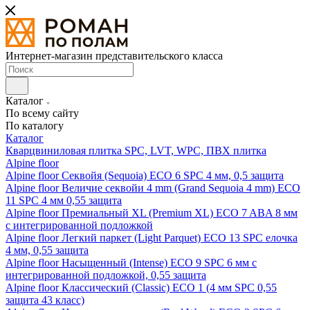
Интернет-магазин представительского класса
Каталог
По всему сайту
По каталогу
Каталог
Кварцвиниловая плитка SPC, LVT, WPC, ПВХ плитка
Alpine floor
Alpine floor Секвойя (Sequoia) ECO 6 SPC 4 мм, 0,5 защита
Alpine floor Величие секвойи 4 mm (Grand Sequoia 4 mm) ECO
11 SPC 4 мм 0,55 защита
Alpine floor Премиальный XL (Premium XL) ECO 7 ABA 8 мм
с интегрированной подложкой
Alpine floor Легкий паркет (Light Parquet) ECO 13 SPC елочка
4 мм, 0,55 защита
Alpine floor Насыщенный (Intense) ECO 9 SPC 6 мм с
интегрированной подложкой, 0,55 защита
Alpine floor Классический (Classic) ECO 1 (4 мм SPC 0,55
защита 43 класс)