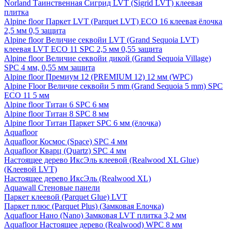
Norland Таинственная Сигрид LVT (Sigrid LVT) клеевая
плитка
Alpine floor Паркет LVT (Parquet LVT) ECO 16 клеевая ёлочка
2,5 мм 0,5 защита
Alpine floor Величие секвойи LVT (Grand Sequoia LVT)
клеевая LVT ECO 11 SPC 2,5 мм 0,55 защита
Alpine floor Величие секвойи дикой (Grand Sequoia Village)
SPC 4 мм, 0,55 мм защита
Alpine floor Премиум 12 (PREMIUM 12) 12 мм (WPC)
Alpine Floor Величие секвойи 5 mm (Grand Sequoia 5 mm) SPC
ECO 11 5 мм
Alpine floor Титан 6 SPC 6 мм
Alpine floor Титан 8 SPC 8 мм
Alpine floor Титан Паркет SPC 6 мм (ёлочка)
Aquafloor
Aquafloor Космос (Space) SPC 4 мм
Aquafloor Кварц (Quartz) SPC 4 мм
Настоящее дерево ИксЭль клеевой (Realwood XL Glue)
(Клеевой LVT)
Настоящее дерево ИксЭль (Realwood XL)
Aquawall Стеновые панели
Паркет клеевой (Parquet Glue) LVT
Паркет плюс (Parquet Plus) (Замковая Елочка)
Aquafloor Нано (Nano) Замковая LVT плитка 3,2 мм
Aquafloor Настоящее дерево (Realwood) WPC 8 мм