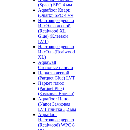
(Space) SPC 4 мм
Aquafloor Кварц
(Quartz) SPC 4 мм
Настоящее дерево
ИксЭль клеевой
(Realwood XL
Glue) (Клеевой
LVT)
Настоящее дерево
ИксЭль (Realwood
XL)
Aquawall
Стеновые панели
Паркет клеевой
(Parquet Glue) LVT
Паркет плюс
(Parquet Plus)
(Замковая Елочка)
Aquafloor Нано
(Nano) Замковая
LVT плитка 3,2 мм
Aquafloor
Настоящее дерево
(Realwood) WPC 8