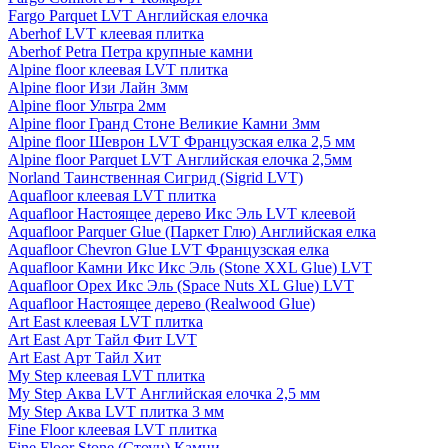
Fargo Parquet LVT Английская елочка
Aberhof LVT клеевая плитка
Aberhof Petra Петра крупные камни
Alpine floor клеевая LVT плитка
Alpine floor Изи Лайн 3мм
Alpine floor Ультра 2мм
Alpine floor Гранд Стоне Великие Камни 3мм
Alpine floor Шеврон LVT Французская елка 2,5 мм
Alpine floor Parquet LVT Английская елочка 2,5мм
Norland Таинственная Сигрид (Sigrid LVT)
Aquafloor клеевая LVT плитка
Aquafloor Настоящее дерево Икс Эль LVT клеевой
Aquafloor Parquer Glue (Паркет Глю) Английская елка
Aquafloor Chevron Glue LVT Французская елка
Aquafloor Камни Икс Икс Эль (Stone XXL Glue) LVT
Aquafloor Орех Икс Эль (Space Nuts XL Glue) LVT
Aquafloor Настоящее дерево (Realwood Glue)
Art East клеевая LVT плитка
Art East Арт Тайл Фит LVT
Art East Арт Тайл Хит
My Step клеевая LVT плитка
My Step Аква LVT Английская елочка 2,5 мм
My Step Аква LVT плитка 3 мм
Fine Floor клеевая LVT плитка
Fine Floor Stone (Стоун) Камни