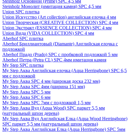
Steinholz Основной (Prime) SPC 4,5 мм
Steinholz Монолит (имитация камня) SPC 4,5 мм
Union SPC плитка
Union Искусство (Art collection) английская елочка 4 мм
Union Творческая (CREATIVE COLLECTION) SPC 4 мм
Union Экстракт (ESSENCE COLLECTION) SPC 4 мм
Union Вида (VIDA COLLECTION) SPC 4 мм
Aberhof SPC плитка
Aberhof Бриллиантовый (Diamante) Английская елочка с
подложкой
Aberhof Прадо (Prado) SPC с пробковой подложкой 5 мм
Aberhof Петра (Petra CL) SPC 4мм имитация камня
My Step SPC плитка
My Step Аква Английская елочка (Aqua Herringbone) SPC 6,5
мм с подложкой
My Step Аква SPC 4 мм (широкая доска 232 мм)
My Step Аква SPC 4мм (ширина 151 мм)
My Step Аква SPC 5 мм
My Step Аква SPC 6 мм
My Step Аква SPC 7мм c подложкой 1,5 мм
My Step Аква Вуд (Aqua Wood) SPC паркет 5,5 мм
(натуральный шпон дерева)
My Step Аква Вуд Английская Елка (Aqua Wood Herringbone)
SPC паркет 5,5 мм (натуральный шпон дерева)
My Step Аква Английская Елка (Aqua Herringbone) SPC 5мм