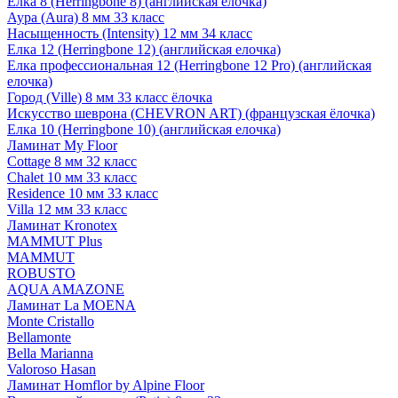
Елка 8 (Herringbone 8) (английская елочка)
Аура (Aura) 8 мм 33 класс
Насыщенность (Intensity) 12 мм 34 класс
Елка 12 (Herringbone 12) (английская елочка)
Елка профессиональная 12 (Herringbone 12 Pro) (английская
елочка)
Город (Ville) 8 мм 33 класс ёлочка
Искусство шеврона (CHEVRON ART) (французская ёлочка)
Елка 10 (Herringbone 10) (английская елочка)
Ламинат My Floor
Cottage 8 мм 32 класс
Chalet 10 мм 33 класс
Residence 10 мм 33 класс
Villa 12 мм 33 класс
Ламинат Kronotex
MAMMUT Plus
MAMMUT
ROBUSTO
AQUA AMAZONE
Ламинат La MOENA
Monte Cristallo
Bellamonte
Bella Marianna
Valoroso Hasan
Ламинат Homflor by Alpine Floor