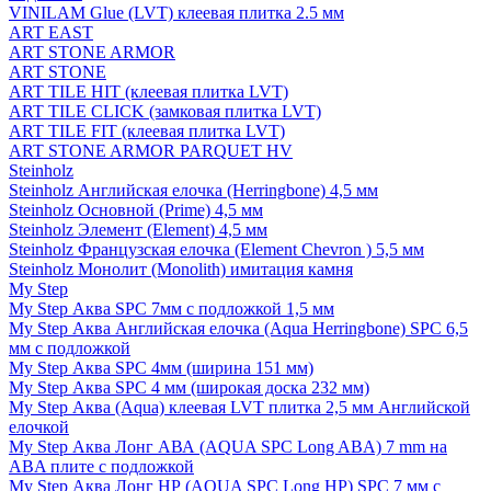
VINILAM Glue (LVT) клеевая плитка 2.5 мм
ART EAST
ART STONE ARMOR
ART STONE
ART TILE HIT (клеевая плитка LVT)
ART TILE CLICK (замковая плитка LVT)
ART TILE FIT (клеевая плитка LVT)
ART STONE ARMOR PARQUET HV
Steinholz
Steinholz Английская елочка (Herringbone) 4,5 мм
Steinholz Основной (Prime) 4,5 мм
Steinholz Элемент (Element) 4,5 мм
Steinholz Французская елочка (Element Chevron ) 5,5 мм
Steinholz Монолит (Monolith) имитация камня
My Step
My Step Аква SPC 7мм c подложкой 1,5 мм
My Step Аква Английская елочка (Aqua Herringbone) SPC 6,5
мм с подложкой
My Step Аква SPC 4мм (ширина 151 мм)
My Step Аква SPC 4 мм (широкая доска 232 мм)
My Step Аква (Aqua) клеевая LVT плитка 2,5 мм Английской
елочкой
My Step Аква Лонг АВА (AQUA SPC Long ABA) 7 mm на
ABA плите с подложкой
My Step Аква Лонг НР (AQUA SPC Long HP) SPC 7 мм с