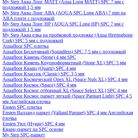
My Step Аква Лонг MATT (Aqua Long MATT) SPC 7 мм с
подложкой 1,5 мм
My Step Аква Лонг АВА (AQUA SPC Long ABA) 7 mm на
ABA плите с подложкой
My Step Аква Лонг НР (AQUA SPC Long HP) SPC 7 мм с
подложкой 1,5 мм
My Step Аква елка на пробковой подложке (Aqua Herringbone
Cork) SPC 5 мм с подложкой
Aquafloor SPC плитка
Aquafloor Бесшумный (Soundless) SPC 7,5 мм с подложкой
Aquafloor Камень (Stone) 4 мм SPC
Aquafloor Камень Крупноформатный (Stone XL) SPC 5 мм
Aquafloor Кварц (Quartz) SPC 4 мм
Aquafloor Классик (Classic) SPC 3,5 мм
Aquafloor Космический Орех XL (Space Nuts XL) SPC 4 мм
Aquafloor Космос (Space) SPC 4 мм
Aquafloor Космос отборный XL (Space Select XL) SPC 4 мм
Aquafloor Космос паркет легкий (Space Parquet Light) SPC 4,5
мм Английская елочка
Ensten SPC плитка
Ensten Валланд паркет (Valland Parquet) SPC 4 мм Английская
ёлочка
Ensten Уют (Hygge) SPC 4 мм
Кварц-паркет на SPC основе
My Step SPC-паркет