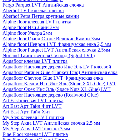
Fargo Parquet LVT Английская елочка
Aberhof LVT клеевая плитка
Aberhof Petra Петра крупные камни
Alpine floor клеевая LVT плитка
Alpine floor Изи Лайн 3мм
Alpine floor Ультра 2мм
Alpine floor Гранд Стоне Великие Камни 3мм
Alpine floor Шеврон LVT Французская елка 2,5 мм
Alpine floor Parquet LVT Английская елочка 2,5мм
Norland Таинственная Сигрид (Sigrid LVT)
Aquafloor клеевая LVT плитка
Aquafloor Настоящее дерево Икс Эль LVT клеевой
Aquafloor Parquer Glue (Паркет Глю) Английская елка
Aquafloor Chevron Glue LVT Французская елка
Aquafloor Камни Икс Икс Эль (Stone XXL Glue) LVT
Aquafloor Орех Икс Эль (Space Nuts XL Glue) LVT
Aquafloor Настоящее дерево (Realwood Glue)
Art East клеевая LVT плитка
Art East Арт Тайл Фит LVT
Art East Арт Тайл Хит
My Step клеевая LVT плитка
My Step Аква LVT Английская елочка 2,5 мм
My Step Аква LVT плитка 3 мм
Fine Floor клеевая LVT плитка
Fine Floor Stone (Стоун) Камни