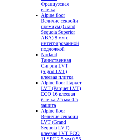
Французская
елочка
Alpine floor
Величие секвойи
премиум (Grand
Sequoia Superior
ABA) 8 мм с
интегрированной
подложкой
Norland
Таинственная
Сигрид LVT
(Sigrid LVT)
клеевая плитка
Alpine floor Паркет
LVT (Parquet LVT)
ECO 16 клеевая
ёлочка 2,5 мм 0,5
защита
Alpine floor
Величие секвойи
LVT (Grand
Sequoia LVT)
клеевая LVT ECO
11 SPC 2,5 мм 0,55