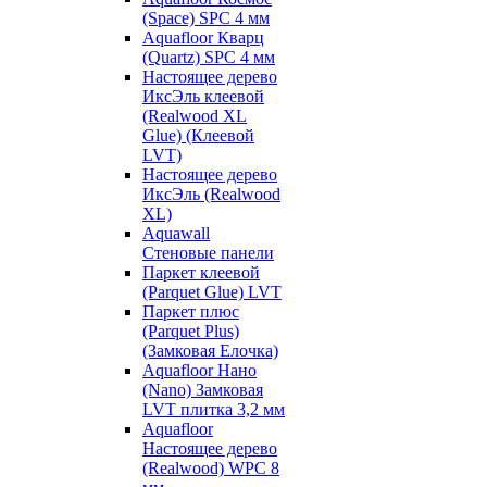
(Space) SPC 4 мм
Aquafloor Кварц
(Quartz) SPC 4 мм
Настоящее дерево
ИксЭль клеевой
(Realwood XL
Glue) (Клеевой
LVT)
Настоящее дерево
ИксЭль (Realwood
XL)
Aquawall
Стеновые панели
Паркет клеевой
(Parquet Glue) LVT
Паркет плюс
(Parquet Plus)
(Замковая Елочка)
Aquafloor Нано
(Nano) Замковая
LVT плитка 3,2 мм
Aquafloor
Настоящее дерево
(Realwood) WPC 8