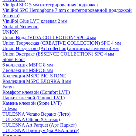
Vinilpol SPC 5 мм интегрированная подложка
VinilPol SPC Herringbone 7 mm с интегрированной подложкой
(елочка)
VinilPol Glue LVT клеевая 2 мм
Norland Neowood
UNION
Union Вида (VIDA COLLECTION) SPC 4 мм
Union Творческая (CREATIVE COLLECTION) SPC 4 мм
Union Искусство (Art collection) английская елочка 4 мм
Union Экстракт (ESSENCE COLLECTION) SPC 4 мм
Stone Floor
6 коллекция MSPC 8 мм
7 коллекция MSPC 8 мм
Коллекция MSPC BIG STONE
Коллекция MSPC ЕЛОЧКА 8 мм
Fargo
Комфорт клеевой (Comfort LVT)
Паркет клеевой (Parquet LVT)
Камень клеевой (Stone LVT)
Tulesna
TULESNA Verano Верано (Лето)
TULESNA Ottimo (Оттимо)
TULESNA Art Parquet (Арт Паркет)
TULESNA Премиум (на АБА плите)
Ламинат