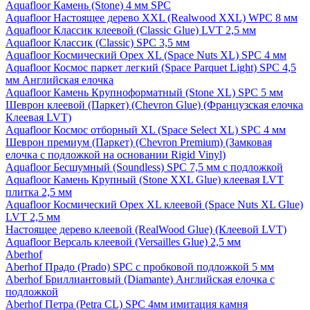
Aquafloor Камень (Stone) 4 мм SPC
Aquafloor Настоящее дерево XXL (Realwood XXL) WPC 8 мм
Aquafloor Классик клеевой (Classic Glue) LVT 2,5 мм
Aquafloor Классик (Classic) SPC 3,5 мм
Aquafloor Космический Орех XL (Space Nuts XL) SPC 4 мм
Aquafloor Космос паркет легкий (Space Parquet Light) SPC 4,5
мм Английская елочка
Aquafloor Камень Крупноформатный (Stone XL) SPC 5 мм
Шеврон клеевой (Паркет) (Chevron Glue) (Французская елочка
Клеевая LVT)
Aquafloor Космос отборный XL (Space Select XL) SPC 4 мм
Шеврон премиум (Паркет) (Chevron Premium) (Замковая
елочка с подложкой на основании Rigid Vinyl)
Aquafloor Бесшумный (Soundless) SPC 7,5 мм с подложкой
Aquafloor Камень Крупный (Stone XXL Glue) клеевая LVT
плитка 2,5 мм
Aquafloor Космический Орех XL клеевой (Space Nuts XL Glue)
LVT 2,5 мм
Настоящее дерево клеевой (RealWood Glue) (Клеевой LVT)
Aquafloor Версаль клеевой (Versailles Glue) 2,5 мм
Aberhof
Aberhof Прадо (Prado) SPC с пробковой подложкой 5 мм
Aberhof Бриллиантовый (Diamante) Английская елочка с
подложкой
Aberhof Петра (Petra CL) SPC 4мм имитация камня