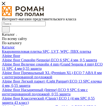
Интернет-магазин представительского класса
Каталог
По всему сайту
По каталогу
Каталог
Кварцвиниловая плитка SPC, LVT, WPC, ПВХ плитка
Alpine floor
Alpine floor Секвойя (Sequoia) ECO 6 SPC 4 мм, 0,5 защита
Alpine floor Величие секвойи 4 mm (Grand Sequoia 4 mm) ECO
11 SPC 4 мм 0,55 защита
Alpine floor Премиальный XL (Premium XL) ECO 7 ABA 8 мм
с интегрированной подложкой
Alpine floor Легкий паркет (Light Parquet) ECO 13 SPC елочка
4 мм, 0,55 защита
Alpine floor Насыщенный (Intense) ECO 9 SPC 6 мм с
интегрированной подложкой, 0,55 защита
Alpine floor Классический (Classic) ECO 1 (4 мм SPC 0,55
защита 43 класс)