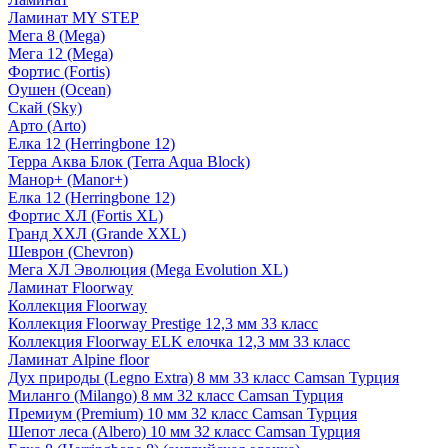
Ламинат MY STEP
Мега 8 (Mega)
Мега 12 (Mega)
Фортис (Fortis)
Оушен (Ocean)
Скай (Sky)
Арто (Arto)
Елка 12 (Herringbone 12)
Терра Аква Блок (Terra Aqua Block)
Манор+ (Manor+)
Елка 12 (Herringbone 12)
Фортис ХЛ (Fortis XL)
Гранд ХХЛ (Grande XXL)
Шеврон (Chevron)
Мега ХЛ Эволюция (Mega Evolution XL)
Ламинат Floorway
Коллекция Floorway
Коллекция Floorway Prestige 12,3 мм 33 класс
Коллекция Floorway ELK елочка 12,3 мм 33 класс
Ламинат Alpine floor
Дух природы (Legno Extra) 8 мм 33 класс Camsan Турция
Миланго (Milango) 8 мм 32 класс Camsan Турция
Премиум (Premium) 10 мм 32 класс Camsan Турция
Шепот леса (Albero) 10 мм 32 класс Camsan Турция