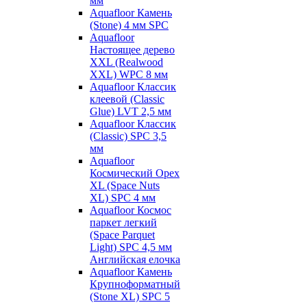
мм
Aquafloor Камень
(Stone) 4 мм SPC
Aquafloor
Настоящее дерево
XXL (Realwood
XXL) WPC 8 мм
Aquafloor Классик
клеевой (Classic
Glue) LVT 2,5 мм
Aquafloor Классик
(Classic) SPC 3,5
мм
Aquafloor
Космический Орех
XL (Space Nuts
XL) SPC 4 мм
Aquafloor Космос
паркет легкий
(Space Parquet
Light) SPC 4,5 мм
Английская елочка
Aquafloor Камень
Крупноформатный
(Stone XL) SPC 5