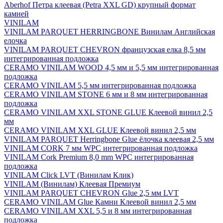
Aberhof Петра клеевая (Petra XXL GD) крупный формат
камней
VINILAM
VINILAM PARQUET HERRINGBONE Винилам Английская
елочка
VINILAM PARQUET CHEVRON французская елка 8,5 мм
интегрированная подложка
CERAMO VINILAM WOOD 4,5 мм и 5,5 мм интегрированная
подложка
CERAMO VINILAM 5,5 мм интегрированная подложка
CERAMO VINILAM STONE 6 мм и 8 мм интегрированная
подложка
CERAMO VINILAM XXL STONE GLUE Клеевой винил 2,5
мм
CERAMO VINILAM XXL GLUE Клеевой винил 2,5 мм
VINILAM PARQUET Herringbone Glue ёлочка клеевая 2,5 мм
VINILAM CORK 7 мм WPC интегрированная подложка
VINILAM Cork Premium 8,0 mm WPC интегрированная
подложка
VINILAM Click LVT (Винилам Клик)
VINILAM (Винилам) Клеевая Премиум
VINILAM PARQUET CHEVRON Glue 2,5 мм LVT
CERAMO VINILAM Glue Камни Клеевой винил 2,5 мм
CERAMO VINILAM XXL 5,5 и 8 мм интегрированная
подложка