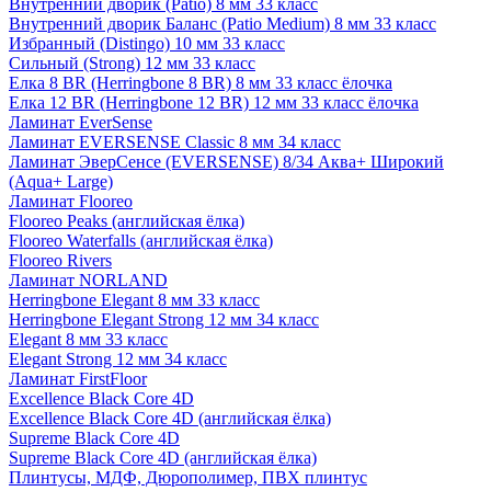
Внутренний дворик (Patio) 8 мм 33 класс
Внутренний дворик Баланс (Patio Medium) 8 мм 33 класс
Избранный (Distingo) 10 мм 33 класс
Сильный (Strong) 12 мм 33 класс
Елка 8 BR (Herringbone 8 BR) 8 мм 33 класс ёлочка
Елка 12 BR (Herringbone 12 BR) 12 мм 33 класс ёлочка
Ламинат EverSense
Ламинат EVERSENSE Classic 8 мм 34 класс
Ламинат ЭверСенсе (EVERSENSE) 8/34 Аква+ Широкий
(Aqua+ Large)
Ламинат Flooreo
Flooreo Peaks (английская ёлка)
Flooreo Waterfalls (английская ёлка)
Flooreo Rivers
Ламинат NORLAND
Herringbone Elegant 8 мм 33 класс
Herringbone Elegant Strong 12 мм 34 класс
Elegant 8 мм 33 класс
Elegant Strong 12 мм 34 класс
Ламинат FirstFloor
Excellence Black Core 4D
Excellence Black Core 4D (английская ёлка)
Supreme Black Core 4D
Supreme Black Core 4D (английская ёлка)
Плинтусы, МДФ, Дюрополимер, ПВХ плинтус