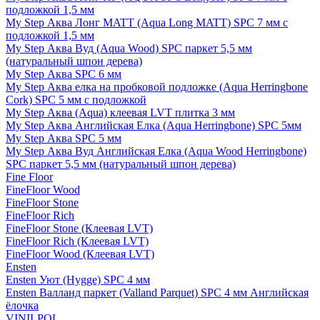
подложкой 1,5 мм
My Step Аква Лонг MATT (Aqua Long MATT) SPC 7 мм с
подложкой 1,5 мм
My Step Аква Вуд (Aqua Wood) SPC паркет 5,5 мм
(натуральный шпон дерева)
My Step Аква SPC 6 мм
My Step Аква елка на пробковой подложке (Aqua Herringbone
Cork) SPC 5 мм с подложкой
My Step Аква (Aqua) клеевая LVT плитка 3 мм
My Step Аква Английская Елка (Aqua Herringbone) SPC 5мм
My Step Аква SPC 5 мм
My Step Аква Вуд Английская Елка (Aqua Wood Herringbone)
SPC паркет 5,5 мм (натуральный шпон дерева)
Fine Floor
FineFloor Wood
FineFloor Stone
FineFloor Rich
FineFloor Stone (Клеевая LVT)
FineFloor Rich (Клеевая LVT)
FineFloor Wood (Клеевая LVT)
Ensten
Ensten Уют (Hygge) SPC 4 мм
Ensten Валланд паркет (Valland Parquet) SPC 4 мм Английская
ёлочка
VINILPOL