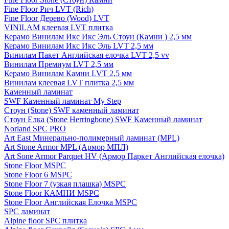
Fine Floor Рич LVT (Rich)
Fine Floor Дерево (Wood) LVT
VINILAM клеевая LVT плитка
Керамо Винилам Икс Икс Эль Стоун (Камни ) 2,5 мм
Керамо Винилам Икс Икс Эль LVT 2,5 мм
Винилам Пакет Английская елочка LVT 2,5 vv
Винилам Премиум LVT 2,5 мм
Керамо Винилам Камни LVT 2,5 мм
Винилам клеевая LVT плитка 2,5 мм
Каменный ламинат
SWF Каменный ламинат My Step
Стоун (Stone) SWF каменный ламинат
Стоун Елка (Stone Herringbone) SWF Каменный ламинат
Norland SPC PRO
Art East Минерально-полимерный ламинат (MPL)
Art Stone Armor MPL (Армор МПЛ)
Art Sone Armor Parquet HV (Армор Паркет Английская елочка)
Stone Floor MSPC
Stone Floor 6 MSPC
Stone Floor 7 (узкая плашка) MSPC
Stone Floor КАМНИ MSPC
Stone Floor Английская Елочка MSPC
SPC ламинат
Alpine floor SPC плитка