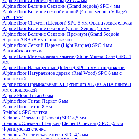
Alpine floor Секвойя (Sequoia) SPC 4 мм
Alpine floor Величие Секвойи (Grand sequoia) SPC 4 мм
Alpine floor Величие секвойи дикой (Grand sequoia Village)
SPC 4 мм
Alpine floor Chevron (Шеврон) SPC 5 мм Французская елочка
Alpine floor Величие секвойи (Grand Sequoia) 5 мм
Alpine floor Величие Секвойи Премиум (Grand Sequoia
Superior ABA) 8 мм с подложкой
Alpine floor Легкий Паркет (Light Parquet) SPC 4 мм
Английская елочка
Alpine floor Минеральный камень (Stone Mineral Core) SPC 4
мм
Alpine floor Насыщенный (Intense) SPC 6 мм с подложкой
Alpine floor Натуральное дерево (Real Wood) SPC 6 мм с
подложкой
Alpine floor Премиальный XL (Premium XL) на ABA плите 8
мм с подложкой
Alpine Floor Титан 6 мм
Alpine floor Титан Паркет 6 мм
Alpine floor Титан 8 мм
Steinholz SPC плитка
Steinholz Элемент (Element) SPC 4,5 мм
Steinholz Элемент Шеврон (Element Chevron) SPC 5,5 мм
Французская елочка
Steinholz Английская елочка SPC 4,5 мм