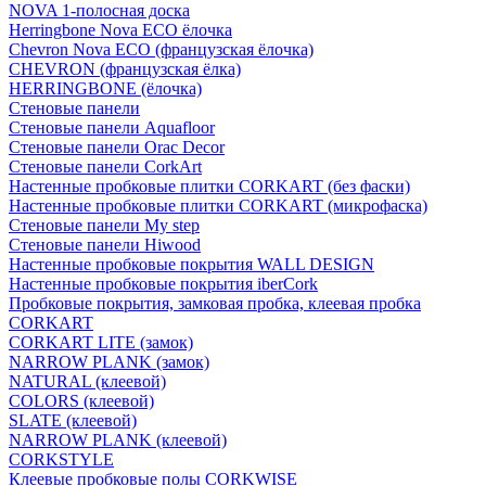
NOVA 1-полосная доска
Herringbone Nova ECO ёлочка
Chevron Nova ECO (французская ёлочка)
CHEVRON (французская ёлка)
HERRINGBONE (ёлочка)
Стеновые панели
Стеновые панели Aquafloor
Стеновые панели Orac Decor
Стеновые панели CorkArt
Настенные пробковые плитки CORKART (без фаски)
Настенные пробковые плитки CORKART (микрофаска)
Стеновые панели My step
Стеновые панели Hiwood
Настенные пробковые покрытия WALL DESIGN
Настенные пробковые покрытия iberCork
Пробковые покрытия, замковая пробка, клеевая пробка
CORKART
CORKART LITE (замок)
NARROW PLANK (замок)
NATURAL (клеевой)
COLORS (клеевой)
SLATE (клеевой)
NARROW PLANK (клеевой)
CORKSTYLE
Клеевые пробковые полы CORKWISE