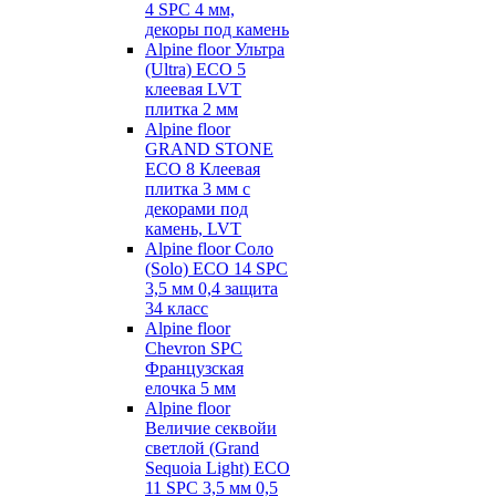
4 SPC 4 мм,
декоры под камень
Alpine floor Ультра
(Ultra) ECO 5
клеевая LVT
плитка 2 мм
Alpine floor
GRAND STONE
ECO 8 Клеевая
плитка 3 мм с
декорами под
камень, LVT
Alpine floor Соло
(Solo) ECO 14 SPC
3,5 мм 0,4 защита
34 класс
Alpine floor
Chevron SPC
Французская
елочка 5 мм
Alpine floor
Величие секвойи
светлой (Grand
Sequoia Light) ECO
11 SPC 3,5 мм 0,5