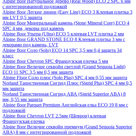
Alpine floor Натуральное дерево (Real Wood) ECO 2 SPC 6 мм
с интегрированной подложкой
Alpine floor Легкие линии (Easy Line) ECO 3 Клеевая плитка 3
мм LVT 0,5 защита
Alpine floor Минеральный камень (Stone Mineral Core) ECO 4
SPC 4 мм, декоры под камень
Alpine floor Ультра (Ultra) ECO 5 клеевая LVT плитка 2 мм
Alpine floor GRAND STONE ECO 8 Клеевая плитка 3 мм с
декорами под камень, LVT
Alpine floor Соло (Solo) ECO 14 SPC 3,5 мм 0,4 защита 34
класс
Alpine floor Chevron SPC Французская елочка 5 мм
Alpine floor Величие секвойи светлой (Grand Sequoia Light)
ECO 11 SPC 3,5 мм 0,5 мм защита
Alpine Floor Соло плюс (Solo Plus) SPC 4 мм 0,55 мм защита
Norland Таинственная Сигрид Плюс (Sigrid Plus) SPC 4 мм 0,5
мм защита
Norland Таинственная Сигрид АВА (Sigrid Superior ABA) 8
мм, 0,55 мм защита
Alpine floor Parquet Premium Английская елка ECO 19 8 мм с
подложкой
Alpine floor Chevron LVT 2.5мм (Шеврон) клеевая
Французская елочка
Alpine floor Величие секвойи премиум (Grand Sequoia Superior
ABA) 8 мм с интегрированной подложкой