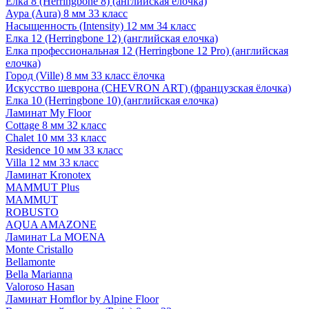
Елка 8 (Herringbone 8) (английская елочка)
Аура (Aura) 8 мм 33 класс
Насыщенность (Intensity) 12 мм 34 класс
Елка 12 (Herringbone 12) (английская елочка)
Елка профессиональная 12 (Herringbone 12 Pro) (английская
елочка)
Город (Ville) 8 мм 33 класс ёлочка
Искусство шеврона (CHEVRON ART) (французская ёлочка)
Елка 10 (Herringbone 10) (английская елочка)
Ламинат My Floor
Cottage 8 мм 32 класс
Chalet 10 мм 33 класс
Residence 10 мм 33 класс
Villa 12 мм 33 класс
Ламинат Kronotex
MAMMUT Plus
MAMMUT
ROBUSTO
AQUA AMAZONE
Ламинат La MOENA
Monte Cristallo
Bellamonte
Bella Marianna
Valoroso Hasan
Ламинат Homflor by Alpine Floor