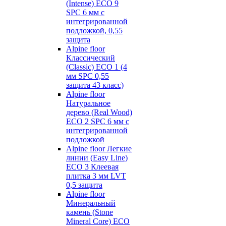
(Intense) ECO 9
SPC 6 мм с
интегрированной
подложкой, 0,55
защита
Alpine floor
Классический
(Classic) ECO 1 (4
мм SPC 0,55
защита 43 класс)
Alpine floor
Натуральное
дерево (Real Wood)
ECO 2 SPC 6 мм с
интегрированной
подложкой
Alpine floor Легкие
линии (Easy Line)
ECO 3 Клеевая
плитка 3 мм LVT
0,5 защита
Alpine floor
Минеральный
камень (Stone
Mineral Core) ECO