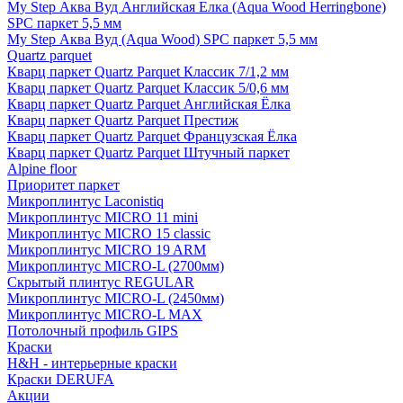
My Step Аква Вуд Английская Елка (Aqua Wood Herringbone)
SPC паркет 5,5 мм
My Step Аква Вуд (Aqua Wood) SPC паркет 5,5 мм
Quartz parquet
Кварц паркет Quartz Parquet Классик 7/1,2 мм
Кварц паркет Quartz Parquet Классик 5/0,6 мм
Кварц паркет Quartz Parquet Английская Ёлка
Кварц паркет Quartz Parquet Престиж
Кварц паркет Quartz Parquet Французская Ёлка
Кварц паркет Quartz Parquet Штучный паркет
Alpine floor
Приоритет паркет
Микроплинтус Laconistiq
Микроплинтус MICRO 11 mini
Микроплинтус MICRO 15 classic
Микроплинтус MICRO 19 ARM
Микроплинтус MICRO-L (2700мм)
Скрытый плинтус REGULAR
Микроплинтус MICRO-L (2450мм)
Микроплинтус MICRO-L MAX
Потолочный профиль GIPS
Краски
H&H - интерьерные краски
Краски DERUFA
Акции