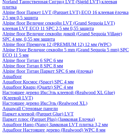
Norland Таинственная Сигрид LVT (Sigrid LVT) клеевая
плитка
Alpine floor Паркет LVT (Parquet LVT) ECO 16 клеевая ёлочка
2,5 мм 0,5 защита
Alpine floor Величие секвойи LVT (Grand Sequoia LVT)
клеевая LVT ECO 11 SPC 2,5 мм 0,55 защита
Alpine floor Величие секвойи дикой (Grand Sequoia Village)
SPC 4 мм, 0,55 мм защита
Alpine floor Премиум 12 (PREMIUM 12) 12 мм (WPC)
Alpine Floor Величие секвойи 5 mm (Grand Sequoia 5 mm) SPC
ECO 11 5 мм
Alpine floor Титан 6 SPC 6 мм
Alpine floor Титан 8 SPC 8 мм
Alpine floor Титан Паркет SPC 6 мм (ёлочка)
Aquafloor
Aquafloor Космос (Space) SPC 4 мм
Aquafloor Кварц (Quartz) SPC 4 мм
Настоящее дерево ИксЭль клеевой (Realwood XL Glue)
(Клеевой LVT)
Настоящее дерево ИксЭль (Realwood XL)
Aquawall Стеновые панели
Паркет клеевой (Parquet Glue) LVT
Паркет плюс (Parquet Plus) (Замковая Елочка)
Aquafloor Нано (Nano) Замковая LVT плитка 3,2 мм
Aquafloor Настоящее дерево (Realwood) WPC 8 мм