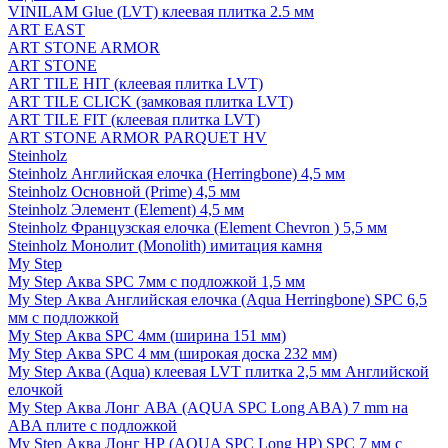
VINILAM Glue (LVT) клеевая плитка 2.5 мм
ART EAST
ART STONE ARMOR
ART STONE
ART TILE HIT (клеевая плитка LVT)
ART TILE CLICK (замковая плитка LVT)
ART TILE FIT (клеевая плитка LVT)
ART STONE ARMOR PARQUET HV
Steinholz
Steinholz Английская елочка (Herringbone) 4,5 мм
Steinholz Основной (Prime) 4,5 мм
Steinholz Элемент (Element) 4,5 мм
Steinholz Французская елочка (Element Chevron ) 5,5 мм
Steinholz Монолит (Monolith) имитация камня
My Step
My Step Аква SPC 7мм c подложкой 1,5 мм
My Step Аква Английская елочка (Aqua Herringbone) SPC 6,5
мм с подложкой
My Step Аква SPC 4мм (ширина 151 мм)
My Step Аква SPC 4 мм (широкая доска 232 мм)
My Step Аква (Aqua) клеевая LVT плитка 2,5 мм Английской
елочкой
My Step Аква Лонг АВА (AQUA SPC Long ABA) 7 mm на
ABA плите с подложкой
My Step Аква Лонг НР (AQUA SPC Long HP) SPC 7 мм с