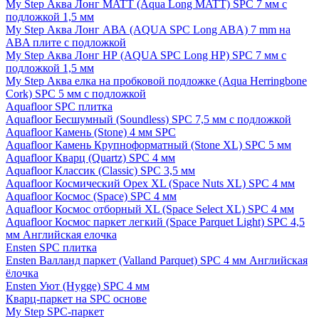
My Step Аква Лонг MATT (Aqua Long MATT) SPC 7 мм с
подложкой 1,5 мм
My Step Аква Лонг АВА (AQUA SPC Long ABA) 7 mm на
ABA плите с подложкой
My Step Аква Лонг НР (AQUA SPC Long HP) SPC 7 мм с
подложкой 1,5 мм
My Step Аква елка на пробковой подложке (Aqua Herringbone
Cork) SPC 5 мм с подложкой
Aquafloor SPC плитка
Aquafloor Бесшумный (Soundless) SPC 7,5 мм с подложкой
Aquafloor Камень (Stone) 4 мм SPC
Aquafloor Камень Крупноформатный (Stone XL) SPC 5 мм
Aquafloor Кварц (Quartz) SPC 4 мм
Aquafloor Классик (Classic) SPC 3,5 мм
Aquafloor Космический Орех XL (Space Nuts XL) SPC 4 мм
Aquafloor Космос (Space) SPC 4 мм
Aquafloor Космос отборный XL (Space Select XL) SPC 4 мм
Aquafloor Космос паркет легкий (Space Parquet Light) SPC 4,5
мм Английская елочка
Ensten SPC плитка
Ensten Валланд паркет (Valland Parquet) SPC 4 мм Английская
ёлочка
Ensten Уют (Hygge) SPC 4 мм
Кварц-паркет на SPC основе
My Step SPC-паркет