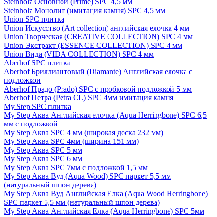
Steinholz Основной (Prime) SPC 4,5 мм
Steinholz Монолит (имитация камня) SPC 4,5 мм
Union SPC плитка
Union Искусство (Art collection) английская елочка 4 мм
Union Творческая (CREATIVE COLLECTION) SPC 4 мм
Union Экстракт (ESSENCE COLLECTION) SPC 4 мм
Union Вида (VIDA COLLECTION) SPC 4 мм
Aberhof SPC плитка
Aberhof Бриллиантовый (Diamante) Английская елочка с
подложкой
Aberhof Прадо (Prado) SPC с пробковой подложкой 5 мм
Aberhof Петра (Petra CL) SPC 4мм имитация камня
My Step SPC плитка
My Step Аква Английская елочка (Aqua Herringbone) SPC 6,5
мм с подложкой
My Step Аква SPC 4 мм (широкая доска 232 мм)
My Step Аква SPC 4мм (ширина 151 мм)
My Step Аква SPC 5 мм
My Step Аква SPC 6 мм
My Step Аква SPC 7мм c подложкой 1,5 мм
My Step Аква Вуд (Aqua Wood) SPC паркет 5,5 мм
(натуральный шпон дерева)
My Step Аква Вуд Английская Елка (Aqua Wood Herringbone)
SPC паркет 5,5 мм (натуральный шпон дерева)
My Step Аква Английская Елка (Aqua Herringbone) SPC 5мм