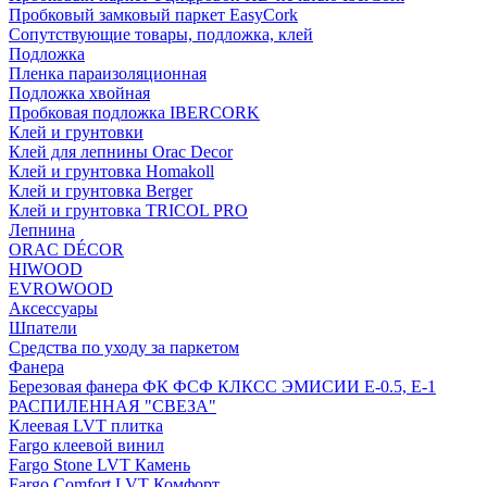
Пробковый замковый паркет EasyCork
Сопутствующие товары, подложка, клей
Подложка
Пленка параизоляционная
Подложка хвойная
Пробковая подложка IBERCORK
Клей и грунтовки
Клей для лепнины Orac Decor
Клей и грунтовка Homakoll
Клей и грунтовка Berger
Клей и грунтовка TRICOL PRO
Лепнина
ORAC DÉCOR
HIWOOD
EVROWOOD
Аксессуары
Шпатели
Средства по уходу за паркетом
Фанера
Березовая фанера ФК ФСФ КЛКСС ЭМИСИИ Е-0.5, Е-1
РАСПИЛЕННАЯ "СВЕЗА"
Клеевая LVT плитка
Fargo клеевой винил
Fargo Stone LVT Камень
Fargo Comfort LVT Комфорт