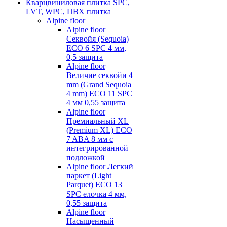
Кварцвиниловая плитка SPC,
LVT, WPC, ПВХ плитка
Alpine floor
Alpine floor
Секвойя (Sequoia)
ECO 6 SPC 4 мм,
0,5 защита
Alpine floor
Величие секвойи 4
mm (Grand Sequoia
4 mm) ECO 11 SPC
4 мм 0,55 защита
Alpine floor
Премиальный XL
(Premium XL) ECO
7 ABA 8 мм с
интегрированной
подложкой
Alpine floor Легкий
паркет (Light
Parquet) ECO 13
SPC елочка 4 мм,
0,55 защита
Alpine floor
Насыщенный