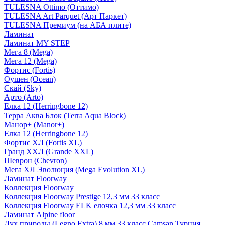
TULESNA Ottimo (Оттимо)
TULESNA Art Parquet (Арт Паркет)
TULESNA Премиум (на АБА плите)
Ламинат
Ламинат MY STEP
Мега 8 (Mega)
Мега 12 (Mega)
Фортис (Fortis)
Оушен (Ocean)
Скай (Sky)
Арто (Arto)
Елка 12 (Herringbone 12)
Терра Аква Блок (Terra Aqua Block)
Манор+ (Manor+)
Елка 12 (Herringbone 12)
Фортис ХЛ (Fortis XL)
Гранд ХХЛ (Grande XXL)
Шеврон (Chevron)
Мега ХЛ Эволюция (Mega Evolution XL)
Ламинат Floorway
Коллекция Floorway
Коллекция Floorway Prestige 12,3 мм 33 класс
Коллекция Floorway ELK елочка 12,3 мм 33 класс
Ламинат Alpine floor
Дух природы (Legno Extra) 8 мм 33 класс Camsan Турция