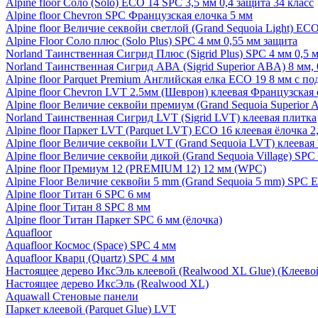
Alpine floor Соло (Solo) ECO 14 SPC 3,5 мм 0,4 защита 34 класс
Alpine floor Chevron SPC Французская елочка 5 мм
Alpine floor Величие секвойи светлой (Grand Sequoia Light) EC
Alpine Floor Соло плюс (Solo Plus) SPC 4 мм 0,55 мм защита
Norland Таинственная Сигрид Плюс (Sigrid Plus) SPC 4 мм 0,5 
Norland Таинственная Сигрид АВА (Sigrid Superior ABA) 8 мм, 
Alpine floor Parquet Premium Английская елка ECO 19 8 мм с п
Alpine floor Chevron LVT 2.5мм (Шеврон) клеевая Французская 
Alpine floor Величие секвойи премиум (Grand Sequoia Superio
Norland Таинственная Сигрид LVT (Sigrid LVT) клеевая плитка
Alpine floor Паркет LVT (Parquet LVT) ECO 16 клеевая ёлочка 2
Alpine floor Величие секвойи LVT (Grand Sequoia LVT) клеева
Alpine floor Величие секвойи дикой (Grand Sequoia Village) SPC
Alpine floor Премиум 12 (PREMIUM 12) 12 мм (WPC)
Alpine Floor Величие секвойи 5 mm (Grand Sequoia 5 mm) SPC 
Alpine floor Титан 6 SPC 6 мм
Alpine floor Титан 8 SPC 8 мм
Alpine floor Титан Паркет SPC 6 мм (ёлочка)
Aquafloor
Aquafloor Космос (Space) SPC 4 мм
Aquafloor Кварц (Quartz) SPC 4 мм
Настоящее дерево ИксЭль клеевой (Realwood XL Glue) (Клеев
Настоящее дерево ИксЭль (Realwood XL)
Aquawall Стеновые панели
Паркет клеевой (Parquet Glue) LVT