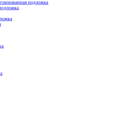
грированная подложка
подложка
ложка
м
ка
а