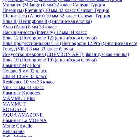
Миланго (Milango) 8 мм 32 класс Camsan Турция
Премиум (Premium) 10 мм 32 класс Camsan Турция
Шепот леса (Albero) 10 мм 32 класс Camsan Турция
Елка 8 (Herringbone 8) (английская елочка)
Аура (Aura) 8 мм 33 класс
Насыщенность (Intensity) 12 мм 34 класс
Елка 12 (Herringbone 12) (английская елочка)
Елка профессиональная 12 (Herringbone 12 Pro) (английская ело
Город (Ville) 8 мм 33 класс ёлочка
Искусство шеврона (CHEVRON ART) (французская ёлочка)
Елка 10 (Herringbone 10) (английская елочка)
Ламинат My Floor
Cottage 8 мм 32 класс
Chalet 10 мм 33 класс
Residence 10 мм 33 класс
Villa 12 мм 33 класс
Ламинат Kronotex
MAMMUT Plus
MAMMUT
ROBUSTO
AQUA AMAZONE
Ламинат La MOENA
Monte Cristallo
Bellamonte
Bella Marianna