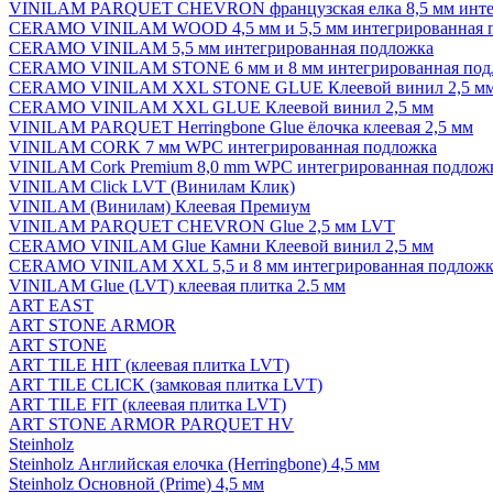
VINILAM PARQUET CHEVRON французская елка 8,5 мм инте
CERAMO VINILAM WOOD 4,5 мм и 5,5 мм интегрированная 
CERAMO VINILAM 5,5 мм интегрированная подложка
CERAMO VINILAM STONE 6 мм и 8 мм интегрированная под
CERAMO VINILAM XXL STONE GLUE Клеевой винил 2,5 м
CERAMO VINILAM XXL GLUE Клеевой винил 2,5 мм
VINILAM PARQUET Herringbone Glue ёлочка клеевая 2,5 мм
VINILAM CORK 7 мм WPC интегрированная подложка
VINILAM Cork Premium 8,0 mm WPC интегрированная подлож
VINILAM Click LVT (Винилам Клик)
VINILAM (Винилам) Клеевая Премиум
VINILAM PARQUET CHEVRON Glue 2,5 мм LVT
CERAMO VINILAM Glue Камни Клеевой винил 2,5 мм
CERAMO VINILAM XXL 5,5 и 8 мм интегрированная подложк
VINILAM Glue (LVT) клеевая плитка 2.5 мм
ART EAST
ART STONE ARMOR
ART STONE
ART TILE HIT (клеевая плитка LVT)
ART TILE CLICK (замковая плитка LVT)
ART TILE FIT (клеевая плитка LVT)
ART STONE ARMOR PARQUET HV
Steinholz
Steinholz Английская елочка (Herringbone) 4,5 мм
Steinholz Основной (Prime) 4,5 мм