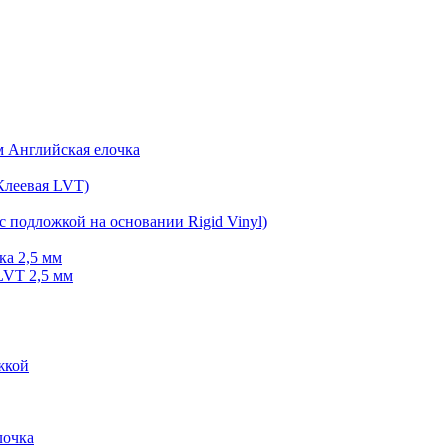
мм Английская елочка
Клеевая LVT)
с подложкой на основании Rigid Vinyl)
ка 2,5 мм
LVT 2,5 мм
жкой
очка