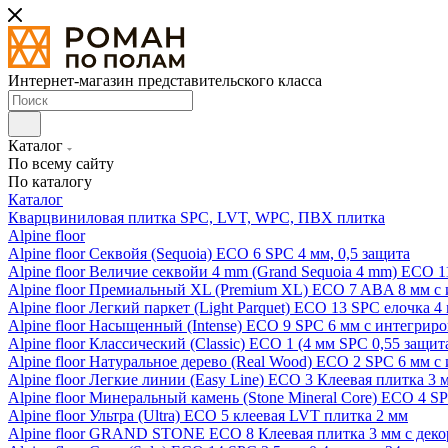
Интернет-магазин представительского класса
Каталог
По всему сайту
По каталогу
Каталог
Кварцвиниловая плитка SPC, LVT, WPC, ПВХ плитка
Alpine floor
Alpine floor Секвойя (Sequoia) ECO 6 SPC 4 мм, 0,5 защита
Alpine floor Величие секвойи 4 mm (Grand Sequoia 4 mm) ECO 1
Alpine floor Премиальный XL (Premium XL) ECO 7 ABA 8 мм с
Alpine floor Легкий паркет (Light Parquet) ECO 13 SPC елочка 4
Alpine floor Насыщенный (Intense) ECO 9 SPC 6 мм с интегрир
Alpine floor Классический (Classic) ECO 1 (4 мм SPC 0,55 защит
Alpine floor Натуральное дерево (Real Wood) ECO 2 SPC 6 мм 
Alpine floor Легкие линии (Easy Line) ECO 3 Клеевая плитка 3
Alpine floor Минеральный камень (Stone Mineral Core) ECO 4 S
Alpine floor Ультра (Ultra) ECO 5 клеевая LVT плитка 2 мм
Alpine floor GRAND STONE ECO 8 Клеевая плитка 3 мм с деко