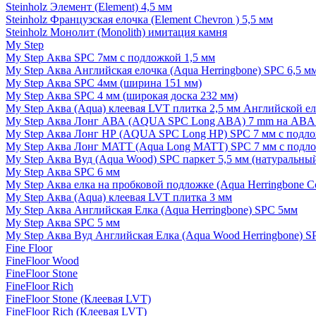
Steinholz Элемент (Element) 4,5 мм
Steinholz Французская елочка (Element Chevron ) 5,5 мм
Steinholz Монолит (Monolith) имитация камня
My Step
My Step Аква SPC 7мм c подложкой 1,5 мм
My Step Аква Английская елочка (Aqua Herringbone) SPC 6,5 м
My Step Аква SPC 4мм (ширина 151 мм)
My Step Аква SPC 4 мм (широкая доска 232 мм)
My Step Аква (Aqua) клеевая LVT плитка 2,5 мм Английской е
My Step Аква Лонг АВА (AQUA SPC Long ABA) 7 mm на ABA 
My Step Аква Лонг НР (AQUA SPC Long HP) SPC 7 мм с подло
My Step Аква Лонг MATT (Aqua Long MATT) SPC 7 мм с подло
My Step Аква Вуд (Aqua Wood) SPC паркет 5,5 мм (натуральны
My Step Аква SPC 6 мм
My Step Аква елка на пробковой подложке (Aqua Herringbone C
My Step Аква (Aqua) клеевая LVT плитка 3 мм
My Step Аква Английская Елка (Aqua Herringbone) SPC 5мм
My Step Аква SPC 5 мм
My Step Аква Вуд Английская Елка (Aqua Wood Herringbone) S
Fine Floor
FineFloor Wood
FineFloor Stone
FineFloor Rich
FineFloor Stone (Клеевая LVT)
FineFloor Rich (Клеевая LVT)