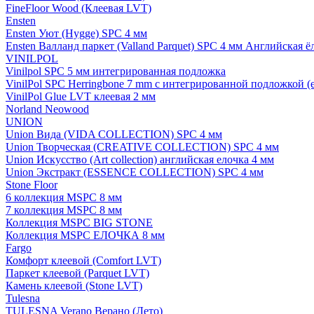
FineFloor Wood (Клеевая LVT)
Ensten
Ensten Уют (Hygge) SPC 4 мм
Ensten Валланд паркет (Valland Parquet) SPC 4 мм Английская ё
VINILPOL
Vinilpol SPC 5 мм интегрированная подложка
VinilPol SPC Herringbone 7 mm с интегрированной подложкой (
VinilPol Glue LVT клеевая 2 мм
Norland Neowood
UNION
Union Вида (VIDA COLLECTION) SPC 4 мм
Union Творческая (CREATIVE COLLECTION) SPC 4 мм
Union Искусство (Art collection) английская елочка 4 мм
Union Экстракт (ESSENCE COLLECTION) SPC 4 мм
Stone Floor
6 коллекция MSPC 8 мм
7 коллекция MSPC 8 мм
Коллекция MSPC BIG STONE
Коллекция MSPC ЕЛОЧКА 8 мм
Fargo
Комфорт клеевой (Comfort LVT)
Паркет клеевой (Parquet LVT)
Камень клеевой (Stone LVT)
Tulesna
TULESNA Verano Верано (Лето)