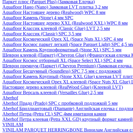
Паркет плюс (Parquet Plus) (Замковая Елочка)
Aquafloor Нано (Nano) Замковая LVT плитка 3,2 мм
Aquafloor Настоящее дерево (Realwood) WPC 8 мм
Aquafloor Камень (Stone) 4 мм SPC
Aquafloor Настоящее дерево XXL (Realwood XXL) WPC 8 мм
Aquafloor Классик клеевой (Classic Glue) LVT 2,5 мм
Aquafloor Классик (Classic) SPC 3,5 мм
Aquafloor Космический Орех XL (Space Nuts XL) SPC 4 мм
Aquafloor Космос паркет легкий (Space Parquet Light) SPC 4,5 
Aquafloor Камень Крупноформатный (Stone XL) SPC 5 мм
Шеврон клеевой (Паркет) (Chevron Glue) (Французская елочка 
Aquafloor Космос отборный XL (Space Select XL) SPC 4 мм
Шеврон премиум (Паркет) (Chevron Premium) (Замковая елочка 
Aquafloor Бесшумный (Soundless) SPC 7,5 мм с подложкой
Aquafloor Камень Крупный (Stone XXL Glue) клеевая LVT плит
Aquafloor Космический Орех XL клеевой (Space Nuts XL Glue) 
Настоящее дерево клеевой (RealWood Glue) (Клеевой LVT)
Aquafloor Версаль клеевой (Versailles Glue) 2,5 мм
Aberhof
Aberhof Прадо (Prado) SPC с пробковой подложкой 5 мм
Aberhof Бриллиантовый (Diamante) Английская елочка с подло
Aberhof Петра (Petra CL) SPC 4мм имитация камня
Aberhof Петра клеевая (Petra XXL GD) крупный формат камней
VINILAM
VINILAM PARQUET HERRINGBONE Винилам Английская ел