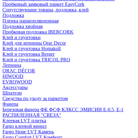
Пробковый замковый паркет EasyCork
Сопутствующие товары, подложка, клей
Подложка
Пленка параизоляционная
Подложка хвойная
Пробковая подложка IBERCORK
Клей и грунтовки
Клей для лепнины Orac Decor
Клей и грунтовка Homakoll
Клей и грунтовка Berger
Клей и грунтовка TRICOL PRO
Лепнина
ORAC DÉCOR
HIWOOD
EVROWOOD
Аксессуары
Шпатели
Средства по уходу за паркетом
Фанера
Березовая фанера ФК ФСФ КЛКСС ЭМИСИИ Е-0.5, Е-1
РАСПИЛЕННАЯ "СВЕЗА"
Клеевая LVT плитка
Fargo клеевой винил
Fargo Stone LVT Камень
Fargo Comfort LVT Комфорт