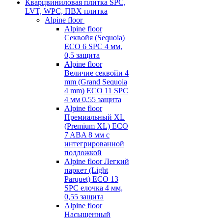
Кварцвиниловая плитка SPC,
LVT, WPC, ПВХ плитка
Alpine floor
Alpine floor
Секвойя (Sequoia)
ECO 6 SPC 4 мм,
0,5 защита
Alpine floor
Величие секвойи 4
mm (Grand Sequoia
4 mm) ECO 11 SPC
4 мм 0,55 защита
Alpine floor
Премиальный XL
(Premium XL) ECO
7 ABA 8 мм с
интегрированной
подложкой
Alpine floor Легкий
паркет (Light
Parquet) ECO 13
SPC елочка 4 мм,
0,55 защита
Alpine floor
Насыщенный