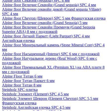
Alpine floor Секвойя (Sequoia) SPC 4 мм
Alpine floor Величие Секвойи (Grand sequoia) SPC 4 мм
Alpine floor Величие секвойи дикой (Grand sequoia Village)
SPC 4 мм
Alpine floor Chevron (Шеврон) SPC 5 мм Французская елочка
Alpine floor Величие секвойи (Grand Sequoia) 5 мм
Alpine floor Величие Секвойи Премиум (Grand Sequoia
Superior ABA) 8 мм с подложкой
Alpine floor Легкий Паркет (Light Parquet) SPC 4 мм
Английская елочка
Alpine floor Минеральный камень (Stone Mineral Core) SPC 4
мм
Alpine floor Насыщенный (Intense) SPC 6 мм с подложкой
Alpine floor Натуральное дерево (Real Wood) SPC 6 мм с
подложкой
Alpine floor Премиальный XL (Premium XL) на ABA плите 8
мм с подложкой
Alpine Floor Титан 6 мм
Alpine floor Титан Паркет 6 мм
Alpine floor Титан 8 мм
Steinholz SPC плитка
Steinholz Элемент (Element) SPC 4,5 мм
Steinholz Элемент Шеврон (Element Chevron) SPC 5,5 мм
Французская елочка
Steinholz Английская елочка SPC 4,5 мм