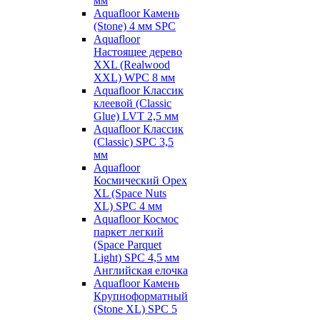
мм
Aquafloor Камень
(Stone) 4 мм SPC
Aquafloor
Настоящее дерево
XXL (Realwood
XXL) WPC 8 мм
Aquafloor Классик
клеевой (Classic
Glue) LVT 2,5 мм
Aquafloor Классик
(Classic) SPC 3,5
мм
Aquafloor
Космический Орех
XL (Space Nuts
XL) SPC 4 мм
Aquafloor Космос
паркет легкий
(Space Parquet
Light) SPC 4,5 мм
Английская елочка
Aquafloor Камень
Крупноформатный
(Stone XL) SPC 5