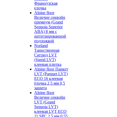
Французская
елочка
Alpine floor
Величие секвойи
премиум (Grand
Sequoia Superior
ABA) 8 мм с
интегрированной
подложкой
Norland
Таинственная
Сигрид LVT
(Sigrid LVT)
клеевая плитка
Alpine floor Паркет
LVT (Parquet LVT)
ECO 16 клеевая
ёлочка 2,5 мм 0,5
защита
Alpine floor
Величие секвойи
LVT (Grand
Sequoia LVT)
клеевая LVT ECO
11 SPC 2,5 мм 0,55