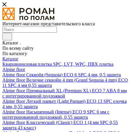
Интернет-магазин представительского класса
Каталог
По всему сайту
По каталогу
Каталог
Кварцвиниловая плитка SPC, LVT, WPC, ПВХ плитка
Alpine floor
Alpine floor Секвойя (Sequoia) ECO 6 SPC 4 мм, 0,5 защита
Alpine floor Величие секвойи 4 mm (Grand Sequoia 4 mm) ECO
11 SPC 4 мм 0,55 защита
Alpine floor Премиальный XL (Premium XL) ECO 7 ABA 8 мм
с интегрированной подложкой
Alpine floor Легкий паркет (Light Parquet) ECO 13 SPC елочка
4 мм, 0,55 защита
Alpine floor Насыщенный (Intense) ECO 9 SPC 6 мм с
интегрированной подложкой, 0,55 защита
Alpine floor Классический (Classic) ECO 1 (4 мм SPC 0,55
защита 43 класс)