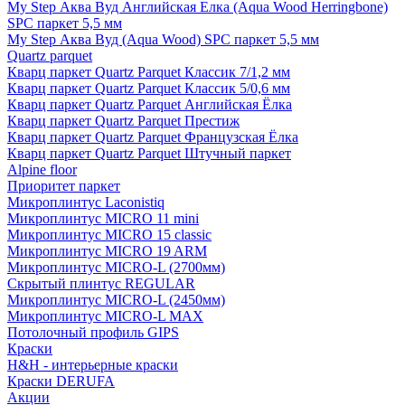
My Step Аква Вуд Английская Елка (Aqua Wood Herringbone)
SPC паркет 5,5 мм
My Step Аква Вуд (Aqua Wood) SPC паркет 5,5 мм
Quartz parquet
Кварц паркет Quartz Parquet Классик 7/1,2 мм
Кварц паркет Quartz Parquet Классик 5/0,6 мм
Кварц паркет Quartz Parquet Английская Ёлка
Кварц паркет Quartz Parquet Престиж
Кварц паркет Quartz Parquet Французская Ёлка
Кварц паркет Quartz Parquet Штучный паркет
Alpine floor
Приоритет паркет
Микроплинтус Laconistiq
Микроплинтус MICRO 11 mini
Микроплинтус MICRO 15 classic
Микроплинтус MICRO 19 ARM
Микроплинтус MICRO-L (2700мм)
Скрытый плинтус REGULAR
Микроплинтус MICRO-L (2450мм)
Микроплинтус MICRO-L MAX
Потолочный профиль GIPS
Краски
H&H - интерьерные краски
Краски DERUFA
Акции