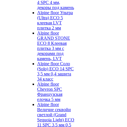
4 SPC 4 мм,
декоры под камень
Alpine floor Ультра
(Ultra) ECO 5
клеевая LVT
плитка 2 мм
Alpine floor
GRAND STONE
ECO 8 Клеевая
плитка 3 мм с
декорами под
камень, LVT
Alpine floor Соло
(Solo) ECO 14 SPC
3,5 мм 0,4 защита
34 класс
Alpine floor
Chevron SPC
Французская
елочка 5 мм
Alpine floor
Величие секвойи
светлой (Grand
Sequoia Light) ECO
11 SPC 3,5 мм 0,5