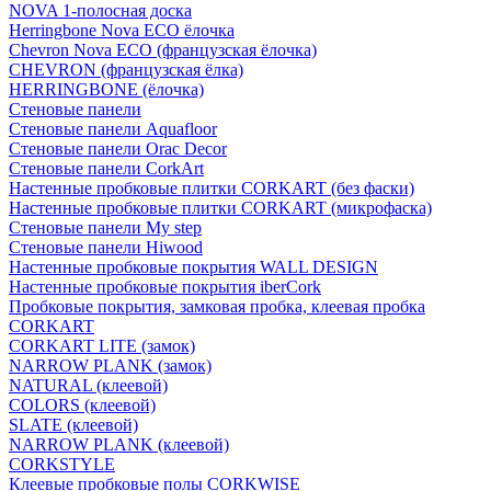
NOVA 1-полосная доска
Herringbone Nova ECO ёлочка
Chevron Nova ECO (французская ёлочка)
CHEVRON (французская ёлка)
HERRINGBONE (ёлочка)
Стеновые панели
Стеновые панели Aquafloor
Стеновые панели Orac Decor
Стеновые панели CorkArt
Настенные пробковые плитки CORKART (без фаски)
Настенные пробковые плитки CORKART (микрофаска)
Стеновые панели My step
Стеновые панели Hiwood
Настенные пробковые покрытия WALL DESIGN
Настенные пробковые покрытия iberCork
Пробковые покрытия, замковая пробка, клеевая пробка
CORKART
CORKART LITE (замок)
NARROW PLANK (замок)
NATURAL (клеевой)
COLORS (клеевой)
SLATE (клеевой)
NARROW PLANK (клеевой)
CORKSTYLE
Клеевые пробковые полы CORKWISE