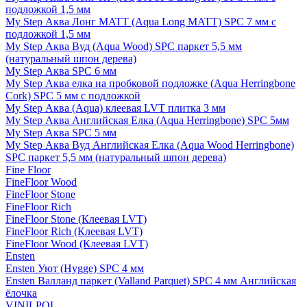
подложкой 1,5 мм
My Step Аква Лонг MATT (Aqua Long MATT) SPC 7 мм с
подложкой 1,5 мм
My Step Аква Вуд (Aqua Wood) SPC паркет 5,5 мм
(натуральный шпон дерева)
My Step Аква SPC 6 мм
My Step Аква елка на пробковой подложке (Aqua Herringbone
Cork) SPC 5 мм с подложкой
My Step Аква (Aqua) клеевая LVT плитка 3 мм
My Step Аква Английская Елка (Aqua Herringbone) SPC 5мм
My Step Аква SPC 5 мм
My Step Аква Вуд Английская Елка (Aqua Wood Herringbone)
SPC паркет 5,5 мм (натуральный шпон дерева)
Fine Floor
FineFloor Wood
FineFloor Stone
FineFloor Rich
FineFloor Stone (Клеевая LVT)
FineFloor Rich (Клеевая LVT)
FineFloor Wood (Клеевая LVT)
Ensten
Ensten Уют (Hygge) SPC 4 мм
Ensten Валланд паркет (Valland Parquet) SPC 4 мм Английская
ёлочка
VINILPOL