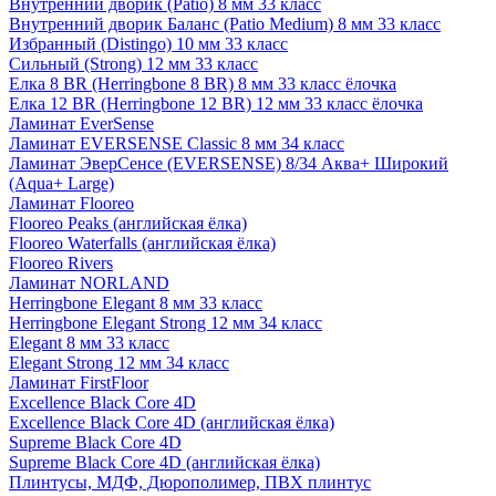
Внутренний дворик (Patio) 8 мм 33 класс
Внутренний дворик Баланс (Patio Medium) 8 мм 33 класс
Избранный (Distingo) 10 мм 33 класс
Сильный (Strong) 12 мм 33 класс
Елка 8 BR (Herringbone 8 BR) 8 мм 33 класс ёлочка
Елка 12 BR (Herringbone 12 BR) 12 мм 33 класс ёлочка
Ламинат EverSense
Ламинат EVERSENSE Classic 8 мм 34 класс
Ламинат ЭверСенсе (EVERSENSE) 8/34 Аква+ Широкий
(Aqua+ Large)
Ламинат Flooreo
Flooreo Peaks (английская ёлка)
Flooreo Waterfalls (английская ёлка)
Flooreo Rivers
Ламинат NORLAND
Herringbone Elegant 8 мм 33 класс
Herringbone Elegant Strong 12 мм 34 класс
Elegant 8 мм 33 класс
Elegant Strong 12 мм 34 класс
Ламинат FirstFloor
Excellence Black Core 4D
Excellence Black Core 4D (английская ёлка)
Supreme Black Core 4D
Supreme Black Core 4D (английская ёлка)
Плинтусы, МДФ, Дюрополимер, ПВХ плинтус