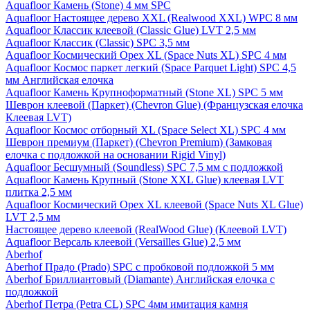
Aquafloor Камень (Stone) 4 мм SPC
Aquafloor Настоящее дерево XXL (Realwood XXL) WPC 8 мм
Aquafloor Классик клеевой (Classic Glue) LVT 2,5 мм
Aquafloor Классик (Classic) SPC 3,5 мм
Aquafloor Космический Орех XL (Space Nuts XL) SPC 4 мм
Aquafloor Космос паркет легкий (Space Parquet Light) SPC 4,5
мм Английская елочка
Aquafloor Камень Крупноформатный (Stone XL) SPC 5 мм
Шеврон клеевой (Паркет) (Chevron Glue) (Французская елочка
Клеевая LVT)
Aquafloor Космос отборный XL (Space Select XL) SPC 4 мм
Шеврон премиум (Паркет) (Chevron Premium) (Замковая
елочка с подложкой на основании Rigid Vinyl)
Aquafloor Бесшумный (Soundless) SPC 7,5 мм с подложкой
Aquafloor Камень Крупный (Stone XXL Glue) клеевая LVT
плитка 2,5 мм
Aquafloor Космический Орех XL клеевой (Space Nuts XL Glue)
LVT 2,5 мм
Настоящее дерево клеевой (RealWood Glue) (Клеевой LVT)
Aquafloor Версаль клеевой (Versailles Glue) 2,5 мм
Aberhof
Aberhof Прадо (Prado) SPC с пробковой подложкой 5 мм
Aberhof Бриллиантовый (Diamante) Английская елочка с
подложкой
Aberhof Петра (Petra CL) SPC 4мм имитация камня