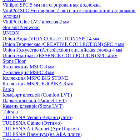
Vinilpol SPC 5 мм интегрированная подложка
VinilPol SPC Herringbone 7 mm с интегрированной подложкой
(елочка)
VinilPol Glue LVT клеевая 2 мм
Norland Neowood
UNION
Union Вида (VIDA COLLECTION) SPC 4 мм
Union Творческая (CREATIVE COLLECTION) SPC 4 мм
Union Искусство (Art collection) английская елочка 4 мм
Union Экстракт (ESSENCE COLLECTION) SPC 4 мм
Stone Floor
6 коллекция MSPC 8 мм
7 коллекция MSPC 8 мм
Коллекция MSPC BIG STONE
Коллекция MSPC ЕЛОЧКА 8 мм
Fargo
Комфорт клеевой (Comfort LVT)
Паркет клеевой (Parquet LVT)
Камень клеевой (Stone LVT)
Tulesna
TULESNA Verano Верано (Лето)
TULESNA Ottimo (Оттимо)
TULESNA Art Parquet (Арт Паркет)
TULESNA Премиум (на АБА плите)
Ламинат