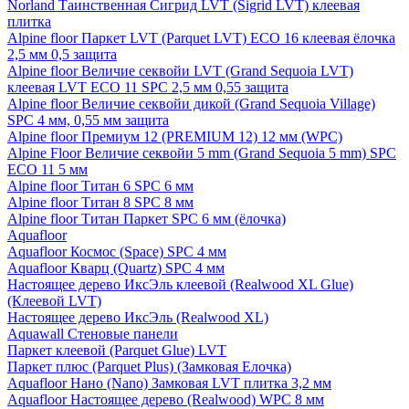
Norland Таинственная Сигрид LVT (Sigrid LVT) клеевая
плитка
Alpine floor Паркет LVT (Parquet LVT) ECO 16 клеевая ёлочка
2,5 мм 0,5 защита
Alpine floor Величие секвойи LVT (Grand Sequoia LVT)
клеевая LVT ECO 11 SPC 2,5 мм 0,55 защита
Alpine floor Величие секвойи дикой (Grand Sequoia Village)
SPC 4 мм, 0,55 мм защита
Alpine floor Премиум 12 (PREMIUM 12) 12 мм (WPC)
Alpine Floor Величие секвойи 5 mm (Grand Sequoia 5 mm) SPC
ECO 11 5 мм
Alpine floor Титан 6 SPC 6 мм
Alpine floor Титан 8 SPC 8 мм
Alpine floor Титан Паркет SPC 6 мм (ёлочка)
Aquafloor
Aquafloor Космос (Space) SPC 4 мм
Aquafloor Кварц (Quartz) SPC 4 мм
Настоящее дерево ИксЭль клеевой (Realwood XL Glue)
(Клеевой LVT)
Настоящее дерево ИксЭль (Realwood XL)
Aquawall Стеновые панели
Паркет клеевой (Parquet Glue) LVT
Паркет плюс (Parquet Plus) (Замковая Елочка)
Aquafloor Нано (Nano) Замковая LVT плитка 3,2 мм
Aquafloor Настоящее дерево (Realwood) WPC 8 мм