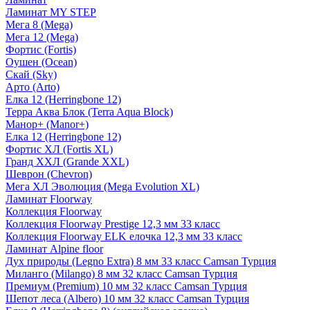
Ламинат MY STEP
Мега 8 (Mega)
Мега 12 (Mega)
Фортис (Fortis)
Оушен (Ocean)
Скай (Sky)
Арто (Arto)
Елка 12 (Herringbone 12)
Терра Аква Блок (Terra Aqua Block)
Манор+ (Manor+)
Елка 12 (Herringbone 12)
Фортис ХЛ (Fortis XL)
Гранд ХХЛ (Grande XXL)
Шеврон (Chevron)
Мега ХЛ Эволюция (Mega Evolution XL)
Ламинат Floorway
Коллекция Floorway
Коллекция Floorway Prestige 12,3 мм 33 класс
Коллекция Floorway ELK елочка 12,3 мм 33 класс
Ламинат Alpine floor
Дух природы (Legno Extra) 8 мм 33 класс Camsan Турция
Миланго (Milango) 8 мм 32 класс Camsan Турция
Премиум (Premium) 10 мм 32 класс Camsan Турция
Шепот леса (Albero) 10 мм 32 класс Camsan Турция