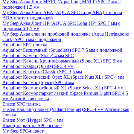
My Step Аква Лонг MATT (Aqua Long MATT) SPC 7 мм с
подложкой 1,5 мм
My Step Аква Лонг АВА (AQUA SPC Long ABA) 7 mm на
ABA плите с подложкой
My Step Аква Лонг НР (AQUA SPC Long HP) SPC 7 мм с
подложкой 1,5 мм
My Step Аква елка на пробковой подложке (Aqua Herringbone
Cork) SPC 5 мм с подложкой
Aquafloor SPC плитка
Aquafloor Бесшумный (Soundless) SPC 7,5 мм с подложкой
Aquafloor Камень (Stone) 4 мм SPC
Aquafloor Камень Крупноформатный (Stone XL) SPC 5 мм
Aquafloor Кварц (Quartz) SPC 4 мм
Aquafloor Классик (Classic) SPC 3,5 мм
Aquafloor Космический Орех XL (Space Nuts XL) SPC 4 мм
Aquafloor Космос (Space) SPC 4 мм
Aquafloor Космос отборный XL (Space Select XL) SPC 4 мм
Aquafloor Космос паркет легкий (Space Parquet Light) SPC 4,5
мм Английская елочка
Ensten SPC плитка
Ensten Валланд паркет (Valland Parquet) SPC 4 мм Английская
ёлочка
Ensten Уют (Hygge) SPC 4 мм
Кварц-паркет на SPC основе
My Step SPC-паркет