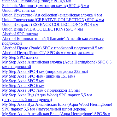
Steinholz Основной (Prime) SPC 4,5 мм
Steinholz Монолит (имитация камня) SPC 4,5 мм
Union SPC плитка
Union Искусство (Art collection) английская елочка 4 мм
Union Творческая (CREATIVE COLLECTION) SPC 4 мм
Union Экстракт (ESSENCE COLLECTION) SPC 4 мм
Union Вида (VIDA COLLECTION) SPC 4 мм
Aberhof SPC плитка
Aberhof Бриллиантовый (Diamante) Английская елочка с
подложкой
Aberhof Прадо (Prado) SPC с пробковой подложкой 5 мм
Aberhof Петра (Petra CL) SPC 4мм имитация камня
My Step SPC плитка
My Step Аква Английская елочка (Aqua Herringbone) SPC 6,5
мм с подложкой
My Step Аква SPC 4 мм (широкая доска 232 мм)
My Step Аква SPC 4мм (ширина 151 мм)
My Step Аква SPC 5 мм
My Step Аква SPC 6 мм
My Step Аква SPC 7мм c подложкой 1,5 мм
My Step Аква Вуд (Aqua Wood) SPC паркет 5,5 мм
(натуральный шпон дерева)
My Step Аква Вуд Английская Елка (Aqua Wood Herringbone)
SPC паркет 5,5 мм (натуральный шпон дерева)
My Step Аква Английская Елка (Aqua Herringbone) SPC 5мм