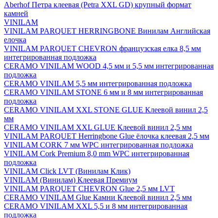
Aberhof Петра клеевая (Petra XXL GD) крупный формат
камней
VINILAM
VINILAM PARQUET HERRINGBONE Винилам Английская
елочка
VINILAM PARQUET CHEVRON французская елка 8,5 мм
интегрированная подложка
CERAMO VINILAM WOOD 4,5 мм и 5,5 мм интегрированная
подложка
CERAMO VINILAM 5,5 мм интегрированная подложка
CERAMO VINILAM STONE 6 мм и 8 мм интегрированная
подложка
CERAMO VINILAM XXL STONE GLUE Клеевой винил 2,5
мм
CERAMO VINILAM XXL GLUE Клеевой винил 2,5 мм
VINILAM PARQUET Herringbone Glue ёлочка клеевая 2,5 мм
VINILAM CORK 7 мм WPC интегрированная подложка
VINILAM Cork Premium 8,0 mm WPC интегрированная
подложка
VINILAM Click LVT (Винилам Клик)
VINILAM (Винилам) Клеевая Премиум
VINILAM PARQUET CHEVRON Glue 2,5 мм LVT
CERAMO VINILAM Glue Камни Клеевой винил 2,5 мм
CERAMO VINILAM XXL 5,5 и 8 мм интегрированная
подложка