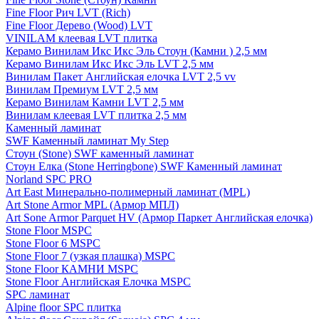
Fine Floor Рич LVT (Rich)
Fine Floor Дерево (Wood) LVT
VINILAM клеевая LVT плитка
Керамо Винилам Икс Икс Эль Стоун (Камни ) 2,5 мм
Керамо Винилам Икс Икс Эль LVT 2,5 мм
Винилам Пакет Английская елочка LVT 2,5 vv
Винилам Премиум LVT 2,5 мм
Керамо Винилам Камни LVT 2,5 мм
Винилам клеевая LVT плитка 2,5 мм
Каменный ламинат
SWF Каменный ламинат My Step
Стоун (Stone) SWF каменный ламинат
Стоун Елка (Stone Herringbone) SWF Каменный ламинат
Norland SPC PRO
Art East Минерально-полимерный ламинат (MPL)
Art Stone Armor MPL (Армор МПЛ)
Art Sone Armor Parquet HV (Армор Паркет Английская елочка)
Stone Floor MSPC
Stone Floor 6 MSPC
Stone Floor 7 (узкая плашка) MSPC
Stone Floor КАМНИ MSPC
Stone Floor Английская Елочка MSPC
SPC ламинат
Alpine floor SPC плитка