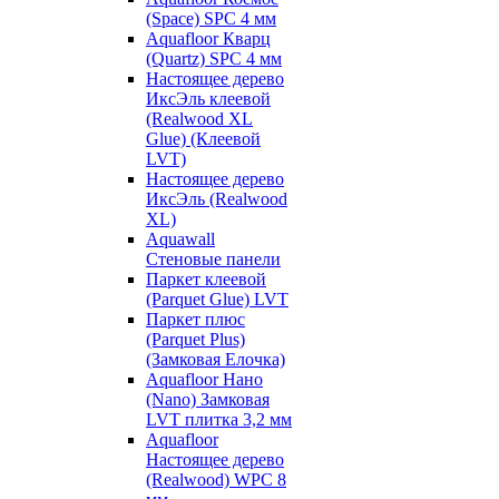
(Space) SPC 4 мм
Aquafloor Кварц
(Quartz) SPC 4 мм
Настоящее дерево
ИксЭль клеевой
(Realwood XL
Glue) (Клеевой
LVT)
Настоящее дерево
ИксЭль (Realwood
XL)
Aquawall
Стеновые панели
Паркет клеевой
(Parquet Glue) LVT
Паркет плюс
(Parquet Plus)
(Замковая Елочка)
Aquafloor Нано
(Nano) Замковая
LVT плитка 3,2 мм
Aquafloor
Настоящее дерево
(Realwood) WPC 8