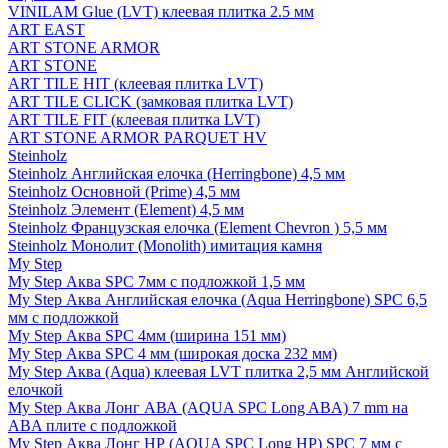
VINILAM Glue (LVT) клеевая плитка 2.5 мм
ART EAST
ART STONE ARMOR
ART STONE
ART TILE HIT (клеевая плитка LVT)
ART TILE CLICK (замковая плитка LVT)
ART TILE FIT (клеевая плитка LVT)
ART STONE ARMOR PARQUET HV
Steinholz
Steinholz Английская елочка (Herringbone) 4,5 мм
Steinholz Основной (Prime) 4,5 мм
Steinholz Элемент (Element) 4,5 мм
Steinholz Французская елочка (Element Chevron ) 5,5 мм
Steinholz Монолит (Monolith) имитация камня
My Step
My Step Аква SPC 7мм c подложкой 1,5 мм
My Step Аква Английская елочка (Aqua Herringbone) SPC 6,5
мм с подложкой
My Step Аква SPC 4мм (ширина 151 мм)
My Step Аква SPC 4 мм (широкая доска 232 мм)
My Step Аква (Aqua) клеевая LVT плитка 2,5 мм Английской
елочкой
My Step Аква Лонг АВА (AQUA SPC Long ABA) 7 mm на
ABA плите с подложкой
My Step Аква Лонг НР (AQUA SPC Long HP) SPC 7 мм с