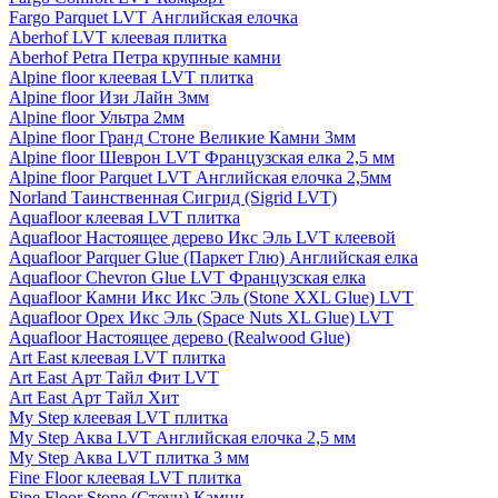
Fargo Parquet LVT Английская елочка
Aberhof LVT клеевая плитка
Aberhof Petra Петра крупные камни
Alpine floor клеевая LVT плитка
Alpine floor Изи Лайн 3мм
Alpine floor Ультра 2мм
Alpine floor Гранд Стоне Великие Камни 3мм
Alpine floor Шеврон LVT Французская елка 2,5 мм
Alpine floor Parquet LVT Английская елочка 2,5мм
Norland Таинственная Сигрид (Sigrid LVT)
Aquafloor клеевая LVT плитка
Aquafloor Настоящее дерево Икс Эль LVT клеевой
Aquafloor Parquer Glue (Паркет Глю) Английская елка
Aquafloor Chevron Glue LVT Французская елка
Aquafloor Камни Икс Икс Эль (Stone XXL Glue) LVT
Aquafloor Орех Икс Эль (Space Nuts XL Glue) LVT
Aquafloor Настоящее дерево (Realwood Glue)
Art East клеевая LVT плитка
Art East Арт Тайл Фит LVT
Art East Арт Тайл Хит
My Step клеевая LVT плитка
My Step Аква LVT Английская елочка 2,5 мм
My Step Аква LVT плитка 3 мм
Fine Floor клеевая LVT плитка
Fine Floor Stone (Стоун) Камни