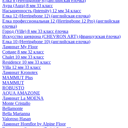
Елка 8 (Herringbone 8) (английская елочка)
Аура (Aura) 8 мм 33 класс
Насыщенность (Intensity) 12 мм 34 класс
Елка 12 (Herringbone 12) (английская елочка)
Елка профессиональная 12 (Herringbone 12 Pro) (английская
елочка)
Город (Ville) 8 мм 33 класс ёлочка
Искусство шеврона (CHEVRON ART) (французская ёлочка)
Елка 10 (Herringbone 10) (английская елочка)
Ламинат My Floor
Cottage 8 мм 32 класс
Chalet 10 мм 33 класс
Residence 10 мм 33 класс
Villa 12 мм 33 класс
Ламинат Kronotex
MAMMUT Plus
MAMMUT
ROBUSTO
AQUA AMAZONE
Ламинат La MOENA
Monte Cristallo
Bellamonte
Bella Marianna
Valoroso Hasan
Ламинат Homflor by Alpine Floor