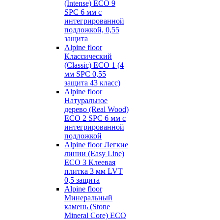
(Intense) ECO 9
SPC 6 мм с
интегрированной
подложкой, 0,55
защита
Alpine floor
Классический
(Classic) ECO 1 (4
мм SPC 0,55
защита 43 класс)
Alpine floor
Натуральное
дерево (Real Wood)
ECO 2 SPC 6 мм с
интегрированной
подложкой
Alpine floor Легкие
линии (Easy Line)
ECO 3 Клеевая
плитка 3 мм LVT
0,5 защита
Alpine floor
Минеральный
камень (Stone
Mineral Core) ECO