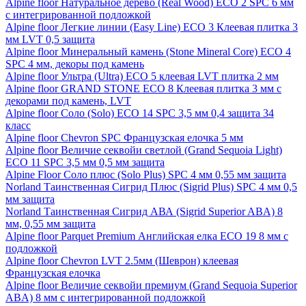
Alpine floor Натуральное дерево (Real Wood) ECO 2 SPC 6 мм
с интегрированной подложкой
Alpine floor Легкие линии (Easy Line) ECO 3 Клеевая плитка 3
мм LVT 0,5 защита
Alpine floor Минеральный камень (Stone Mineral Core) ECO 4
SPC 4 мм, декоры под камень
Alpine floor Ультра (Ultra) ECO 5 клеевая LVT плитка 2 мм
Alpine floor GRAND STONE ECO 8 Клеевая плитка 3 мм с
декорами под камень, LVT
Alpine floor Соло (Solo) ECO 14 SPC 3,5 мм 0,4 защита 34
класс
Alpine floor Chevron SPC Французская елочка 5 мм
Alpine floor Величие секвойи светлой (Grand Sequoia Light)
ECO 11 SPC 3,5 мм 0,5 мм защита
Alpine Floor Соло плюс (Solo Plus) SPC 4 мм 0,55 мм защита
Norland Таинственная Сигрид Плюс (Sigrid Plus) SPC 4 мм 0,5
мм защита
Norland Таинственная Сигрид АВА (Sigrid Superior ABA) 8
мм, 0,55 мм защита
Alpine floor Parquet Premium Английская елка ECO 19 8 мм с
подложкой
Alpine floor Chevron LVT 2.5мм (Шеврон) клеевая
Французская елочка
Alpine floor Величие секвойи премиум (Grand Sequoia Superior
ABA) 8 мм с интегрированной подложкой