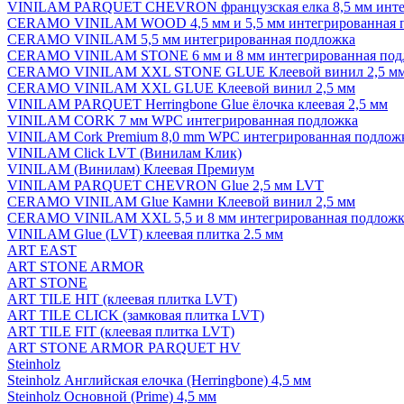
VINILAM PARQUET CHEVRON французская елка 8,5 мм инте
CERAMO VINILAM WOOD 4,5 мм и 5,5 мм интегрированная 
CERAMO VINILAM 5,5 мм интегрированная подложка
CERAMO VINILAM STONE 6 мм и 8 мм интегрированная под
CERAMO VINILAM XXL STONE GLUE Клеевой винил 2,5 м
CERAMO VINILAM XXL GLUE Клеевой винил 2,5 мм
VINILAM PARQUET Herringbone Glue ёлочка клеевая 2,5 мм
VINILAM CORK 7 мм WPC интегрированная подложка
VINILAM Cork Premium 8,0 mm WPC интегрированная подлож
VINILAM Click LVT (Винилам Клик)
VINILAM (Винилам) Клеевая Премиум
VINILAM PARQUET CHEVRON Glue 2,5 мм LVT
CERAMO VINILAM Glue Камни Клеевой винил 2,5 мм
CERAMO VINILAM XXL 5,5 и 8 мм интегрированная подложк
VINILAM Glue (LVT) клеевая плитка 2.5 мм
ART EAST
ART STONE ARMOR
ART STONE
ART TILE HIT (клеевая плитка LVT)
ART TILE CLICK (замковая плитка LVT)
ART TILE FIT (клеевая плитка LVT)
ART STONE ARMOR PARQUET HV
Steinholz
Steinholz Английская елочка (Herringbone) 4,5 мм
Steinholz Основной (Prime) 4,5 мм