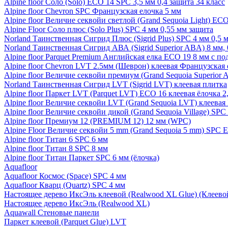
Alpine floor Соло (Solo) ECO 14 SPC 3,5 мм 0,4 защита 34 класс
Alpine floor Chevron SPC Французская елочка 5 мм
Alpine floor Величие секвойи светлой (Grand Sequoia Light) EC
Alpine Floor Соло плюс (Solo Plus) SPC 4 мм 0,55 мм защита
Norland Таинственная Сигрид Плюс (Sigrid Plus) SPC 4 мм 0,5 
Norland Таинственная Сигрид АВА (Sigrid Superior ABA) 8 мм, 
Alpine floor Parquet Premium Английская елка ECO 19 8 мм с п
Alpine floor Chevron LVT 2.5мм (Шеврон) клеевая Французская 
Alpine floor Величие секвойи премиум (Grand Sequoia Superio
Norland Таинственная Сигрид LVT (Sigrid LVT) клеевая плитка
Alpine floor Паркет LVT (Parquet LVT) ECO 16 клеевая ёлочка 2
Alpine floor Величие секвойи LVT (Grand Sequoia LVT) клеева
Alpine floor Величие секвойи дикой (Grand Sequoia Village) SPC
Alpine floor Премиум 12 (PREMIUM 12) 12 мм (WPC)
Alpine Floor Величие секвойи 5 mm (Grand Sequoia 5 mm) SPC 
Alpine floor Титан 6 SPC 6 мм
Alpine floor Титан 8 SPC 8 мм
Alpine floor Титан Паркет SPC 6 мм (ёлочка)
Aquafloor
Aquafloor Космос (Space) SPC 4 мм
Aquafloor Кварц (Quartz) SPC 4 мм
Настоящее дерево ИксЭль клеевой (Realwood XL Glue) (Клеев
Настоящее дерево ИксЭль (Realwood XL)
Aquawall Стеновые панели
Паркет клеевой (Parquet Glue) LVT