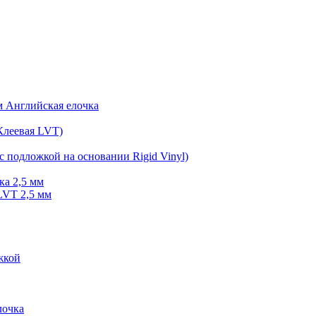
мм Английская елочка
Клеевая LVT)
с подложкой на основании Rigid Vinyl)
ка 2,5 мм
LVT 2,5 мм
жкой
очка