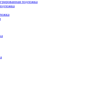
грированная подложка
подложка
ложка
м
ка
а