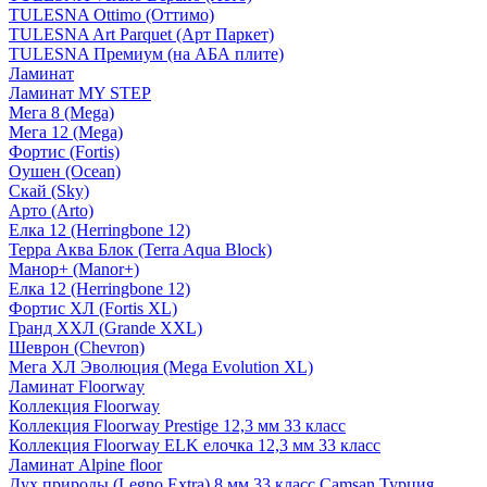
TULESNA Ottimo (Оттимо)
TULESNA Art Parquet (Арт Паркет)
TULESNA Премиум (на АБА плите)
Ламинат
Ламинат MY STEP
Мега 8 (Mega)
Мега 12 (Mega)
Фортис (Fortis)
Оушен (Ocean)
Скай (Sky)
Арто (Arto)
Елка 12 (Herringbone 12)
Терра Аква Блок (Terra Aqua Block)
Манор+ (Manor+)
Елка 12 (Herringbone 12)
Фортис ХЛ (Fortis XL)
Гранд ХХЛ (Grande XXL)
Шеврон (Chevron)
Мега ХЛ Эволюция (Mega Evolution XL)
Ламинат Floorway
Коллекция Floorway
Коллекция Floorway Prestige 12,3 мм 33 класс
Коллекция Floorway ELK елочка 12,3 мм 33 класс
Ламинат Alpine floor
Дух природы (Legno Extra) 8 мм 33 класс Camsan Турция