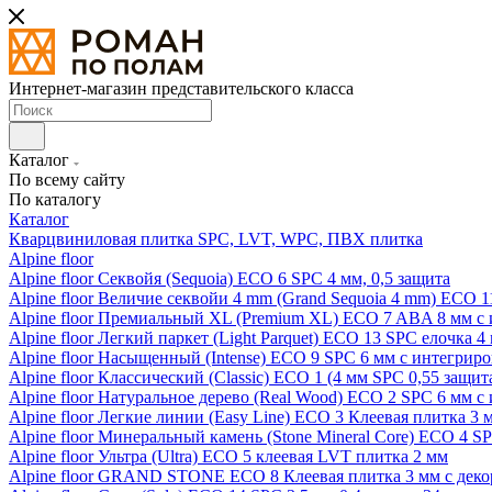
Интернет-магазин представительского класса
Каталог
По всему сайту
По каталогу
Каталог
Кварцвиниловая плитка SPC, LVT, WPC, ПВХ плитка
Alpine floor
Alpine floor Секвойя (Sequoia) ECO 6 SPC 4 мм, 0,5 защита
Alpine floor Величие секвойи 4 mm (Grand Sequoia 4 mm) ECO 1
Alpine floor Премиальный XL (Premium XL) ECO 7 ABA 8 мм с
Alpine floor Легкий паркет (Light Parquet) ECO 13 SPC елочка 4
Alpine floor Насыщенный (Intense) ECO 9 SPC 6 мм с интегрир
Alpine floor Классический (Classic) ECO 1 (4 мм SPC 0,55 защит
Alpine floor Натуральное дерево (Real Wood) ECO 2 SPC 6 мм 
Alpine floor Легкие линии (Easy Line) ECO 3 Клеевая плитка 3
Alpine floor Минеральный камень (Stone Mineral Core) ECO 4 S
Alpine floor Ультра (Ultra) ECO 5 клеевая LVT плитка 2 мм
Alpine floor GRAND STONE ECO 8 Клеевая плитка 3 мм с деко