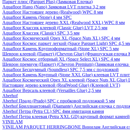
Паркет плюс (Parquet Plus) (Замковая Елочка)
Aquafloor Нано (Nano) Замковая LVT плитка 3,2 мм
Aquafloor Настоящее дерево (Realwood) WPC 8 мм
Aquafloor Камень (Stone) 4 мм SPC
Aquafloor Настоящее дерево XXL (Realwood XXL) WPC 8 мм
Aquafloor Классик клеевой (Classic Glue) LVT 2,5 мм
Aquafloor Классик (Classic) SPC 3,5 мм
Aquafloor Космический Орех XL (Space Nuts XL) SPC 4 мм
Aquafloor Космос паркет легкий (Space Parquet Light) SPC 4,5 
Aquafloor Камень Крупноформатный (Stone XL) SPC 5 мм
Шеврон клеевой (Паркет) (Chevron Glue) (Французская елочка 
Aquafloor Космос отборный XL (Space Select XL) SPC 4 мм
Шеврон премиум (Паркет) (Chevron Premium) (Замковая елочка 
Aquafloor Бесшумный (Soundless) SPC 7,5 мм с подложкой
Aquafloor Камень Крупный (Stone XXL Glue) клеевая LVT плит
Aquafloor Космический Орех XL клеевой (Space Nuts XL Glue) 
Настоящее дерево клеевой (RealWood Glue) (Клеевой LVT)
Aquafloor Версаль клеевой (Versailles Glue) 2,5 мм
Aberhof
Aberhof Прадо (Prado) SPC с пробковой подложкой 5 мм
Aberhof Бриллиантовый (Diamante) Английская елочка с подло
Aberhof Петра (Petra CL) SPC 4мм имитация камня
Aberhof Петра клеевая (Petra XXL GD) крупный формат камней
VINILAM
VINILAM PARQUET HERRINGBONE Винилам Английская ел