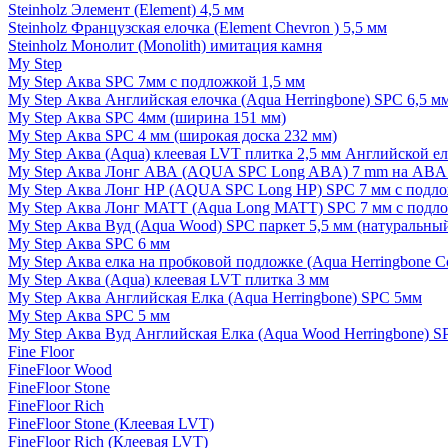
Steinholz Элемент (Element) 4,5 мм
Steinholz Французская елочка (Element Chevron ) 5,5 мм
Steinholz Монолит (Monolith) имитация камня
My Step
My Step Аква SPC 7мм c подложкой 1,5 мм
My Step Аква Английская елочка (Aqua Herringbone) SPC 6,5 м
My Step Аква SPC 4мм (ширина 151 мм)
My Step Аква SPC 4 мм (широкая доска 232 мм)
My Step Аква (Aqua) клеевая LVT плитка 2,5 мм Английской е
My Step Аква Лонг АВА (AQUA SPC Long ABA) 7 mm на ABA 
My Step Аква Лонг НР (AQUA SPC Long HP) SPC 7 мм с подло
My Step Аква Лонг MATT (Aqua Long MATT) SPC 7 мм с подло
My Step Аква Вуд (Aqua Wood) SPC паркет 5,5 мм (натуральны
My Step Аква SPC 6 мм
My Step Аква елка на пробковой подложке (Aqua Herringbone C
My Step Аква (Aqua) клеевая LVT плитка 3 мм
My Step Аква Английская Елка (Aqua Herringbone) SPC 5мм
My Step Аква SPC 5 мм
My Step Аква Вуд Английская Елка (Aqua Wood Herringbone) S
Fine Floor
FineFloor Wood
FineFloor Stone
FineFloor Rich
FineFloor Stone (Клеевая LVT)
FineFloor Rich (Клеевая LVT)