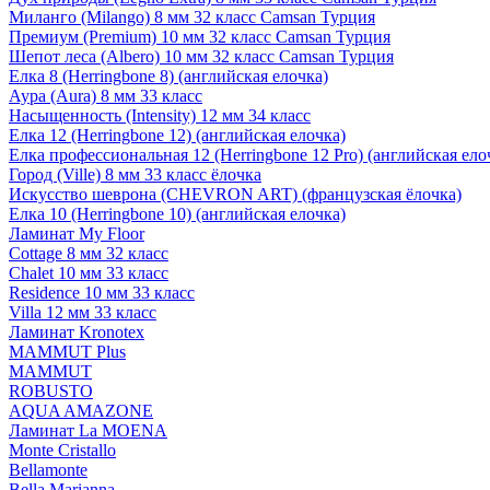
Миланго (Milango) 8 мм 32 класс Camsan Турция
Премиум (Premium) 10 мм 32 класс Camsan Турция
Шепот леса (Albero) 10 мм 32 класс Camsan Турция
Елка 8 (Herringbone 8) (английская елочка)
Аура (Aura) 8 мм 33 класс
Насыщенность (Intensity) 12 мм 34 класс
Елка 12 (Herringbone 12) (английская елочка)
Елка профессиональная 12 (Herringbone 12 Pro) (английская ело
Город (Ville) 8 мм 33 класс ёлочка
Искусство шеврона (CHEVRON ART) (французская ёлочка)
Елка 10 (Herringbone 10) (английская елочка)
Ламинат My Floor
Cottage 8 мм 32 класс
Chalet 10 мм 33 класс
Residence 10 мм 33 класс
Villa 12 мм 33 класс
Ламинат Kronotex
MAMMUT Plus
MAMMUT
ROBUSTO
AQUA AMAZONE
Ламинат La MOENA
Monte Cristallo
Bellamonte
Bella Marianna