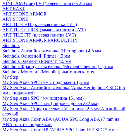
VINILAM Glue (LVT) клеевая плитка 2.5 мм
ART EAST
ART STONE ARMOR
ART STONE
ART TILE HIT (клеевая плитка LVT)
ART TILE CLICK (замковая плитка LVT)
ART TILE FIT (клеевая плитка LVT)
ART STONE ARMOR PARQUET HV
Steinholz
Steinholz Английская елочка (Herringbone) 4,5 мм
Steinholz Основной (Prime) 4,5 мм
Steinholz Элемент (Element) 4,5 мм
Steinholz Французская елочка (Element Chevron ) 5,5 мм
Steinholz Монолит (Monolith) имитация камня
My Step
My Step Аква SPC 7мм c подложкой 1,5 мм
My Step Аква Английская елочка (Aqua Herringbone) SPC 6,5
мм с подложкой
My Step Аква SPC 4мм (ширина 151 мм)
My Step Аква SPC 4 мм (широкая доска 232 мм)
My Step Аква (Aqua) клеевая LVT плитка 2,5 мм Английской
елочкой
My Step Аква Лонг АВА (AQUA SPC Long ABA) 7 mm на
ABA плите с подложкой
My Step Аква Лонг НР (AQUA SPC Long HP) SPC 7 мм с