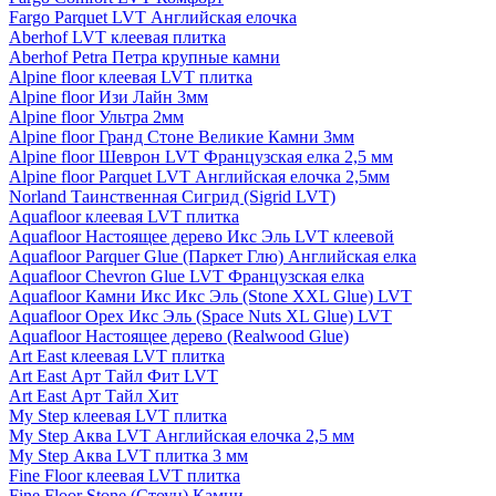
Fargo Parquet LVT Английская елочка
Aberhof LVT клеевая плитка
Aberhof Petra Петра крупные камни
Alpine floor клеевая LVT плитка
Alpine floor Изи Лайн 3мм
Alpine floor Ультра 2мм
Alpine floor Гранд Стоне Великие Камни 3мм
Alpine floor Шеврон LVT Французская елка 2,5 мм
Alpine floor Parquet LVT Английская елочка 2,5мм
Norland Таинственная Сигрид (Sigrid LVT)
Aquafloor клеевая LVT плитка
Aquafloor Настоящее дерево Икс Эль LVT клеевой
Aquafloor Parquer Glue (Паркет Глю) Английская елка
Aquafloor Chevron Glue LVT Французская елка
Aquafloor Камни Икс Икс Эль (Stone XXL Glue) LVT
Aquafloor Орех Икс Эль (Space Nuts XL Glue) LVT
Aquafloor Настоящее дерево (Realwood Glue)
Art East клеевая LVT плитка
Art East Арт Тайл Фит LVT
Art East Арт Тайл Хит
My Step клеевая LVT плитка
My Step Аква LVT Английская елочка 2,5 мм
My Step Аква LVT плитка 3 мм
Fine Floor клеевая LVT плитка
Fine Floor Stone (Стоун) Камни