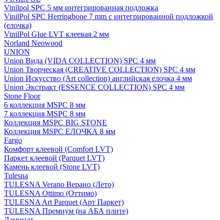
Vinilpol SPC 5 мм интегрированная подложка
VinilPol SPC Herringbone 7 mm с интегрированной подложкой
(елочка)
VinilPol Glue LVT клеевая 2 мм
Norland Neowood
UNION
Union Вида (VIDA COLLECTION) SPC 4 мм
Union Творческая (CREATIVE COLLECTION) SPC 4 мм
Union Искусство (Art collection) английская елочка 4 мм
Union Экстракт (ESSENCE COLLECTION) SPC 4 мм
Stone Floor
6 коллекция MSPC 8 мм
7 коллекция MSPC 8 мм
Коллекция MSPC BIG STONE
Коллекция MSPC ЕЛОЧКА 8 мм
Fargo
Комфорт клеевой (Comfort LVT)
Паркет клеевой (Parquet LVT)
Камень клеевой (Stone LVT)
Tulesna
TULESNA Verano Верано (Лето)
TULESNA Ottimo (Оттимо)
TULESNA Art Parquet (Арт Паркет)
TULESNA Премиум (на АБА плите)
Ламинат