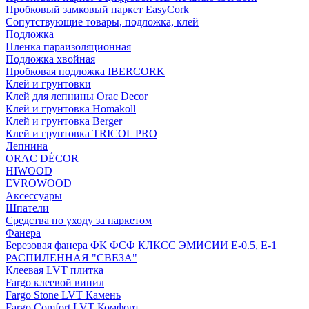
Пробковый замковый паркет EasyCork
Сопутствующие товары, подложка, клей
Подложка
Пленка параизоляционная
Подложка хвойная
Пробковая подложка IBERCORK
Клей и грунтовки
Клей для лепнины Orac Decor
Клей и грунтовка Homakoll
Клей и грунтовка Berger
Клей и грунтовка TRICOL PRO
Лепнина
ORAC DÉCOR
HIWOOD
EVROWOOD
Аксессуары
Шпатели
Средства по уходу за паркетом
Фанера
Березовая фанера ФК ФСФ КЛКСС ЭМИСИИ Е-0.5, Е-1
РАСПИЛЕННАЯ "СВЕЗА"
Клеевая LVT плитка
Fargo клеевой винил
Fargo Stone LVT Камень
Fargo Comfort LVT Комфорт