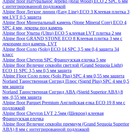
Alpine floor Натуральное дерево (Real Wood) ECO 2 SPC 6 мм
с интегрированной подложкой
Alpine floor Легкие линии (Easy Line) ECO 3 Клеевая плитка 3
мм LVT 0,5 защита
Alpine floor Минеральный камень (Stone Mineral Core) ECO 4
SPC 4 мм, декоры под камень
Alpine floor Ультра (Ultra) ECO 5 клеевая LVT плитка 2 мм
Alpine floor GRAND STONE ECO 8 Клеевая плитка 3 мм с
декорами под камень, LVT
Alpine floor Соло (Solo) ECO 14 SPC 3,5 мм 0,4 защита 34
класс
Alpine floor Chevron SPC Французская елочка 5 мм
Alpine floor Величие секвойи светлой (Grand Sequoia Light)
ECO 11 SPC 3,5 мм 0,5 мм защита
Alpine Floor Соло плюс (Solo Plus) SPC 4 мм 0,55 мм защита
Norland Таинственная Сигрид Плюс (Sigrid Plus) SPC 4 мм 0,5
мм защита
Norland Таинственная Сигрид АВА (Sigrid Superior ABA) 8
мм, 0,55 мм защита
Alpine floor Parquet Premium Английская елка ECO 19 8 мм с
подложкой
Alpine floor Chevron LVT 2.5мм (Шеврон) клеевая
Французская елочка
Alpine floor Величие секвойи премиум (Grand Sequoia Superior
ABA) 8 мм с интегрированной подложкой