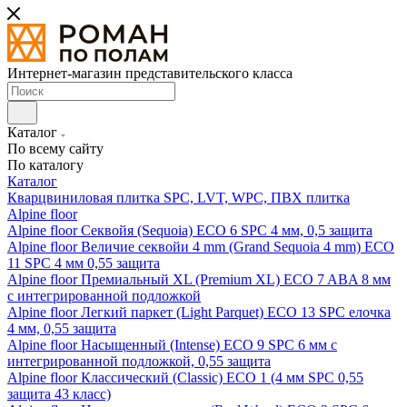
Интернет-магазин представительского класса
Каталог
По всему сайту
По каталогу
Каталог
Кварцвиниловая плитка SPC, LVT, WPC, ПВХ плитка
Alpine floor
Alpine floor Секвойя (Sequoia) ECO 6 SPC 4 мм, 0,5 защита
Alpine floor Величие секвойи 4 mm (Grand Sequoia 4 mm) ECO
11 SPC 4 мм 0,55 защита
Alpine floor Премиальный XL (Premium XL) ECO 7 ABA 8 мм
с интегрированной подложкой
Alpine floor Легкий паркет (Light Parquet) ECO 13 SPC елочка
4 мм, 0,55 защита
Alpine floor Насыщенный (Intense) ECO 9 SPC 6 мм с
интегрированной подложкой, 0,55 защита
Alpine floor Классический (Classic) ECO 1 (4 мм SPC 0,55
защита 43 класс)