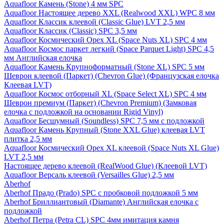
Aquafloor Камень (Stone) 4 мм SPC
Aquafloor Настоящее дерево XXL (Realwood XXL) WPC 8 мм
Aquafloor Классик клеевой (Classic Glue) LVT 2,5 мм
Aquafloor Классик (Classic) SPC 3,5 мм
Aquafloor Космический Орех XL (Space Nuts XL) SPC 4 мм
Aquafloor Космос паркет легкий (Space Parquet Light) SPC 4,5
мм Английская елочка
Aquafloor Камень Крупноформатный (Stone XL) SPC 5 мм
Шеврон клеевой (Паркет) (Chevron Glue) (Французская елочка
Клеевая LVT)
Aquafloor Космос отборный XL (Space Select XL) SPC 4 мм
Шеврон премиум (Паркет) (Chevron Premium) (Замковая
елочка с подложкой на основании Rigid Vinyl)
Aquafloor Бесшумный (Soundless) SPC 7,5 мм с подложкой
Aquafloor Камень Крупный (Stone XXL Glue) клеевая LVT
плитка 2,5 мм
Aquafloor Космический Орех XL клеевой (Space Nuts XL Glue)
LVT 2,5 мм
Настоящее дерево клеевой (RealWood Glue) (Клеевой LVT)
Aquafloor Версаль клеевой (Versailles Glue) 2,5 мм
Aberhof
Aberhof Прадо (Prado) SPC с пробковой подложкой 5 мм
Aberhof Бриллиантовый (Diamante) Английская елочка с
подложкой
Aberhof Петра (Petra CL) SPC 4мм имитация камня