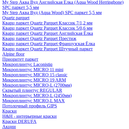
My Step Аква Вуд Английская Елка (Aqua Wood Herringbone)
SPC паркет 5,5 мм
My Step Аква Вуд (Aqua Wood) SPC паркет 5,5 мм
Quartz parquet
Кварц паркет Quartz Parquet Классик 7/1,2 мм
Кварц паркет Quartz Parquet Классик 5/0,6 мм
Кварц паркет Quartz Parquet Английская Ёлка
Кварц паркет Quartz Parquet Престиж
Кварц паркет Quartz Parquet Французская Ёлка
Кварц паркет Quartz Parquet Штучный паркет
Alpine floor
Приоритет паркет
Микроплинтус Laconistiq
Микроплинтус MICRO 11 mini
Микроплинтус MICRO 15 classic
Микроплинтус MICRO 19 ARM
Микроплинтус MICRO-L (2700мм)
Скрытый плинтус REGULAR
Микроплинтус MICRO-L (2450мм)
Микроплинтус MICRO-L MAX
Потолочный профиль GIPS
Краски
H&H - интерьерные краски
Краски DERUFA
Акции