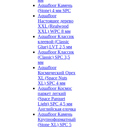
мм
Aquafloor Камень
(Stone) 4 мм SPC
Aquafloor
Настоящее дерево
XXL (Realwood
XXL) WPC 8 мм
Aquafloor Классик
клеевой (Classic
Glue) LVT 2,5 мм
Aquafloor Классик
(Classic) SPC 3,5
мм
Aquafloor
Космический Орех
XL (Space Nuts
XL) SPC 4 мм
Aquafloor Космос
паркет легкий
(Space Parquet
Light) SPC 4,5 мм
Английская елочка
Aquafloor Камень
Крупноформатный
(Stone XL) SPC 5