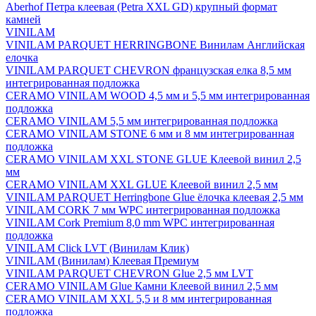
Aberhof Петра клеевая (Petra XXL GD) крупный формат
камней
VINILAM
VINILAM PARQUET HERRINGBONE Винилам Английская
елочка
VINILAM PARQUET CHEVRON французская елка 8,5 мм
интегрированная подложка
CERAMO VINILAM WOOD 4,5 мм и 5,5 мм интегрированная
подложка
CERAMO VINILAM 5,5 мм интегрированная подложка
CERAMO VINILAM STONE 6 мм и 8 мм интегрированная
подложка
CERAMO VINILAM XXL STONE GLUE Клеевой винил 2,5
мм
CERAMO VINILAM XXL GLUE Клеевой винил 2,5 мм
VINILAM PARQUET Herringbone Glue ёлочка клеевая 2,5 мм
VINILAM CORK 7 мм WPC интегрированная подложка
VINILAM Cork Premium 8,0 mm WPC интегрированная
подложка
VINILAM Click LVT (Винилам Клик)
VINILAM (Винилам) Клеевая Премиум
VINILAM PARQUET CHEVRON Glue 2,5 мм LVT
CERAMO VINILAM Glue Камни Клеевой винил 2,5 мм
CERAMO VINILAM XXL 5,5 и 8 мм интегрированная
подложка