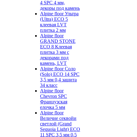
4 SPC 4 мм,
декоры под камень
Alpine floor Ультра
(Ultra) ECO 5
клеевая LVT
плитка 2 мм
Alpine floor
GRAND STONE
ECO 8 Клеевая
плитка 3 мм с
декорами под
камень, LVT
Alpine floor Соло
(Solo) ECO 14 SPC
3,5 мм 0,4 защита
34 класс
Alpine floor
Chevron SPC
Французская
елочка 5 мм
Alpine floor
Величие секвойи
светлой (Grand
Sequoia Light) ECO
11 SPC 3,5 мм 0,5