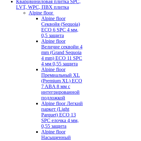
Кварцвиниловая плитка SPC,
LVT, WPC, ПВХ плитка
Alpine floor
Alpine floor
Секвойя (Sequoia)
ECO 6 SPC 4 мм,
0,5 защита
Alpine floor
Величие секвойи 4
mm (Grand Sequoia
4 mm) ECO 11 SPC
4 мм 0,55 защита
Alpine floor
Премиальный XL
(Premium XL) ECO
7 ABA 8 мм с
интегрированной
подложкой
Alpine floor Легкий
паркет (Light
Parquet) ECO 13
SPC елочка 4 мм,
0,55 защита
Alpine floor
Насыщенный