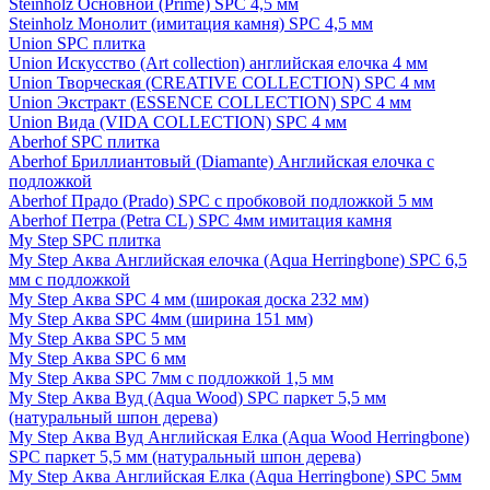
Steinholz Основной (Prime) SPC 4,5 мм
Steinholz Монолит (имитация камня) SPC 4,5 мм
Union SPC плитка
Union Искусство (Art collection) английская елочка 4 мм
Union Творческая (CREATIVE COLLECTION) SPC 4 мм
Union Экстракт (ESSENCE COLLECTION) SPC 4 мм
Union Вида (VIDA COLLECTION) SPC 4 мм
Aberhof SPC плитка
Aberhof Бриллиантовый (Diamante) Английская елочка с
подложкой
Aberhof Прадо (Prado) SPC с пробковой подложкой 5 мм
Aberhof Петра (Petra CL) SPC 4мм имитация камня
My Step SPC плитка
My Step Аква Английская елочка (Aqua Herringbone) SPC 6,5
мм с подложкой
My Step Аква SPC 4 мм (широкая доска 232 мм)
My Step Аква SPC 4мм (ширина 151 мм)
My Step Аква SPC 5 мм
My Step Аква SPC 6 мм
My Step Аква SPC 7мм c подложкой 1,5 мм
My Step Аква Вуд (Aqua Wood) SPC паркет 5,5 мм
(натуральный шпон дерева)
My Step Аква Вуд Английская Елка (Aqua Wood Herringbone)
SPC паркет 5,5 мм (натуральный шпон дерева)
My Step Аква Английская Елка (Aqua Herringbone) SPC 5мм