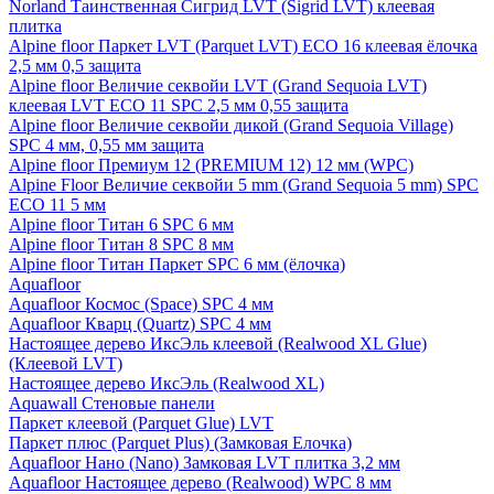
Norland Таинственная Сигрид LVT (Sigrid LVT) клеевая
плитка
Alpine floor Паркет LVT (Parquet LVT) ECO 16 клеевая ёлочка
2,5 мм 0,5 защита
Alpine floor Величие секвойи LVT (Grand Sequoia LVT)
клеевая LVT ECO 11 SPC 2,5 мм 0,55 защита
Alpine floor Величие секвойи дикой (Grand Sequoia Village)
SPC 4 мм, 0,55 мм защита
Alpine floor Премиум 12 (PREMIUM 12) 12 мм (WPC)
Alpine Floor Величие секвойи 5 mm (Grand Sequoia 5 mm) SPC
ECO 11 5 мм
Alpine floor Титан 6 SPC 6 мм
Alpine floor Титан 8 SPC 8 мм
Alpine floor Титан Паркет SPC 6 мм (ёлочка)
Aquafloor
Aquafloor Космос (Space) SPC 4 мм
Aquafloor Кварц (Quartz) SPC 4 мм
Настоящее дерево ИксЭль клеевой (Realwood XL Glue)
(Клеевой LVT)
Настоящее дерево ИксЭль (Realwood XL)
Aquawall Стеновые панели
Паркет клеевой (Parquet Glue) LVT
Паркет плюс (Parquet Plus) (Замковая Елочка)
Aquafloor Нано (Nano) Замковая LVT плитка 3,2 мм
Aquafloor Настоящее дерево (Realwood) WPC 8 мм