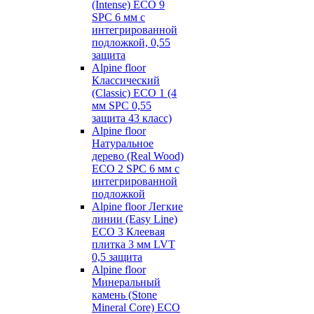
(Intense) ECO 9
SPC 6 мм с
интегрированной
подложкой, 0,55
защита
Alpine floor
Классический
(Classic) ECO 1 (4
мм SPC 0,55
защита 43 класс)
Alpine floor
Натуральное
дерево (Real Wood)
ECO 2 SPC 6 мм с
интегрированной
подложкой
Alpine floor Легкие
линии (Easy Line)
ECO 3 Клеевая
плитка 3 мм LVT
0,5 защита
Alpine floor
Минеральный
камень (Stone
Mineral Core) ECO