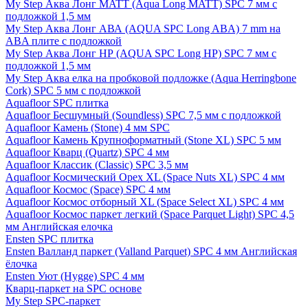
My Step Аква Лонг MATT (Aqua Long MATT) SPC 7 мм с
подложкой 1,5 мм
My Step Аква Лонг АВА (AQUA SPC Long ABA) 7 mm на
ABA плите с подложкой
My Step Аква Лонг НР (AQUA SPC Long HP) SPC 7 мм с
подложкой 1,5 мм
My Step Аква елка на пробковой подложке (Aqua Herringbone
Cork) SPC 5 мм с подложкой
Aquafloor SPC плитка
Aquafloor Бесшумный (Soundless) SPC 7,5 мм с подложкой
Aquafloor Камень (Stone) 4 мм SPC
Aquafloor Камень Крупноформатный (Stone XL) SPC 5 мм
Aquafloor Кварц (Quartz) SPC 4 мм
Aquafloor Классик (Classic) SPC 3,5 мм
Aquafloor Космический Орех XL (Space Nuts XL) SPC 4 мм
Aquafloor Космос (Space) SPC 4 мм
Aquafloor Космос отборный XL (Space Select XL) SPC 4 мм
Aquafloor Космос паркет легкий (Space Parquet Light) SPC 4,5
мм Английская елочка
Ensten SPC плитка
Ensten Валланд паркет (Valland Parquet) SPC 4 мм Английская
ёлочка
Ensten Уют (Hygge) SPC 4 мм
Кварц-паркет на SPC основе
My Step SPC-паркет