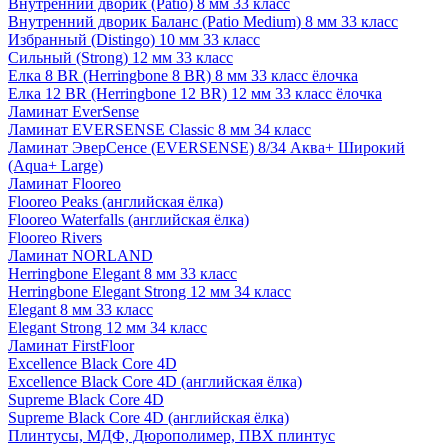
Внутренний дворик (Patio) 8 мм 33 класс
Внутренний дворик Баланс (Patio Medium) 8 мм 33 класс
Избранный (Distingo) 10 мм 33 класс
Сильный (Strong) 12 мм 33 класс
Елка 8 BR (Herringbone 8 BR) 8 мм 33 класс ёлочка
Елка 12 BR (Herringbone 12 BR) 12 мм 33 класс ёлочка
Ламинат EverSense
Ламинат EVERSENSE Classic 8 мм 34 класс
Ламинат ЭверСенсе (EVERSENSE) 8/34 Аква+ Широкий
(Aqua+ Large)
Ламинат Flooreo
Flooreo Peaks (английская ёлка)
Flooreo Waterfalls (английская ёлка)
Flooreo Rivers
Ламинат NORLAND
Herringbone Elegant 8 мм 33 класс
Herringbone Elegant Strong 12 мм 34 класс
Elegant 8 мм 33 класс
Elegant Strong 12 мм 34 класс
Ламинат FirstFloor
Excellence Black Core 4D
Excellence Black Core 4D (английская ёлка)
Supreme Black Core 4D
Supreme Black Core 4D (английская ёлка)
Плинтусы, МДФ, Дюрополимер, ПВХ плинтус