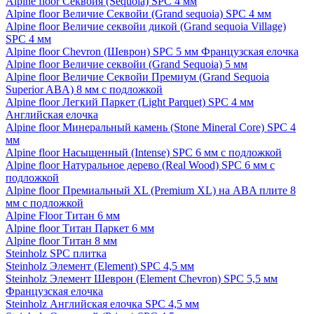
Alpine floor Секвойя (Sequoia) SPC 4 мм
Alpine floor Величие Секвойи (Grand sequoia) SPC 4 мм
Alpine floor Величие секвойи дикой (Grand sequoia Village)
SPC 4 мм
Alpine floor Chevron (Шеврон) SPC 5 мм Французская елочка
Alpine floor Величие секвойи (Grand Sequoia) 5 мм
Alpine floor Величие Секвойи Премиум (Grand Sequoia
Superior ABA) 8 мм с подложкой
Alpine floor Легкий Паркет (Light Parquet) SPC 4 мм
Английская елочка
Alpine floor Минеральный камень (Stone Mineral Core) SPC 4
мм
Alpine floor Насыщенный (Intense) SPC 6 мм с подложкой
Alpine floor Натуральное дерево (Real Wood) SPC 6 мм с
подложкой
Alpine floor Премиальный XL (Premium XL) на ABA плите 8
мм с подложкой
Alpine Floor Титан 6 мм
Alpine floor Титан Паркет 6 мм
Alpine floor Титан 8 мм
Steinholz SPC плитка
Steinholz Элемент (Element) SPC 4,5 мм
Steinholz Элемент Шеврон (Element Chevron) SPC 5,5 мм
Французская елочка
Steinholz Английская елочка SPC 4,5 мм