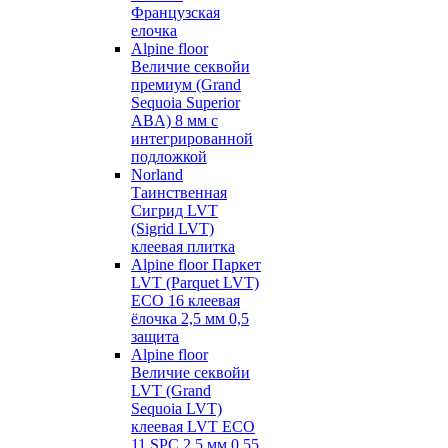
Французская
елочка
Alpine floor
Величие секвойи
премиум (Grand
Sequoia Superior
ABA) 8 мм с
интегрированной
подложкой
Norland
Таинственная
Сигрид LVT
(Sigrid LVT)
клеевая плитка
Alpine floor Паркет
LVT (Parquet LVT)
ECO 16 клеевая
ёлочка 2,5 мм 0,5
защита
Alpine floor
Величие секвойи
LVT (Grand
Sequoia LVT)
клеевая LVT ECO
11 SPC 2,5 мм 0,55