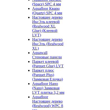
(Space) SPC 4 мм
Aquafloor Кварц
(Quartz) SPC 4 мм
Настоящее дерево
ИксЭль клеевой
(Realwood XL
Glue) (Клеевой
LVT)
Настоящее дерево
ИксЭль (Realwood
XL)
Aquawall
Стеновые панели
Паркет клеевой
(Parquet Glue) LVT
Паркет плюс
(Parquet Plus)
(Замковая Елочка)
Aquafloor Нано
(Nano) Замковая
LVT плитка 3,2 мм
Aquafloor
Настоящее дерево
(Realwood) WPC 8