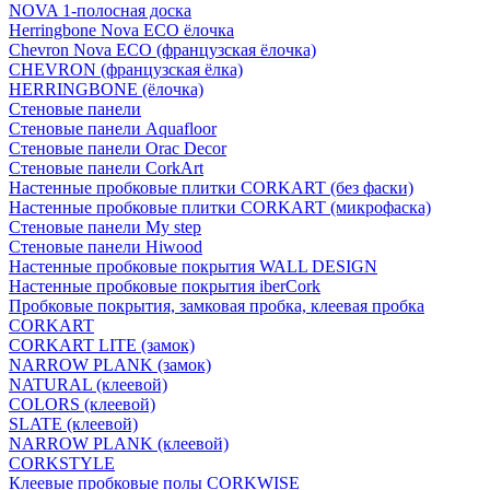
NOVA 1-полосная доска
Herringbone Nova ECO ёлочка
Chevron Nova ECO (французская ёлочка)
CHEVRON (французская ёлка)
HERRINGBONE (ёлочка)
Стеновые панели
Стеновые панели Aquafloor
Стеновые панели Orac Decor
Стеновые панели CorkArt
Настенные пробковые плитки CORKART (без фаски)
Настенные пробковые плитки CORKART (микрофаска)
Стеновые панели My step
Стеновые панели Hiwood
Настенные пробковые покрытия WALL DESIGN
Настенные пробковые покрытия iberCork
Пробковые покрытия, замковая пробка, клеевая пробка
CORKART
CORKART LITE (замок)
NARROW PLANK (замок)
NATURAL (клеевой)
COLORS (клеевой)
SLATE (клеевой)
NARROW PLANK (клеевой)
CORKSTYLE
Клеевые пробковые полы CORKWISE