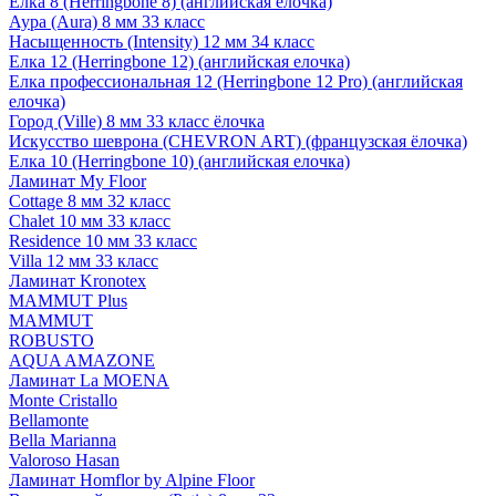
Елка 8 (Herringbone 8) (английская елочка)
Аура (Aura) 8 мм 33 класс
Насыщенность (Intensity) 12 мм 34 класс
Елка 12 (Herringbone 12) (английская елочка)
Елка профессиональная 12 (Herringbone 12 Pro) (английская
елочка)
Город (Ville) 8 мм 33 класс ёлочка
Искусство шеврона (CHEVRON ART) (французская ёлочка)
Елка 10 (Herringbone 10) (английская елочка)
Ламинат My Floor
Cottage 8 мм 32 класс
Chalet 10 мм 33 класс
Residence 10 мм 33 класс
Villa 12 мм 33 класс
Ламинат Kronotex
MAMMUT Plus
MAMMUT
ROBUSTO
AQUA AMAZONE
Ламинат La MOENA
Monte Cristallo
Bellamonte
Bella Marianna
Valoroso Hasan
Ламинат Homflor by Alpine Floor