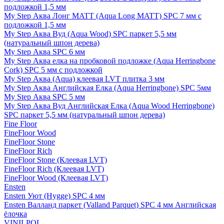
подложкой 1,5 мм
My Step Аква Лонг MATT (Aqua Long MATT) SPC 7 мм с
подложкой 1,5 мм
My Step Аква Вуд (Aqua Wood) SPC паркет 5,5 мм
(натуральный шпон дерева)
My Step Аква SPC 6 мм
My Step Аква елка на пробковой подложке (Aqua Herringbone
Cork) SPC 5 мм с подложкой
My Step Аква (Aqua) клеевая LVT плитка 3 мм
My Step Аква Английская Елка (Aqua Herringbone) SPC 5мм
My Step Аква SPC 5 мм
My Step Аква Вуд Английская Елка (Aqua Wood Herringbone)
SPC паркет 5,5 мм (натуральный шпон дерева)
Fine Floor
FineFloor Wood
FineFloor Stone
FineFloor Rich
FineFloor Stone (Клеевая LVT)
FineFloor Rich (Клеевая LVT)
FineFloor Wood (Клеевая LVT)
Ensten
Ensten Уют (Hygge) SPC 4 мм
Ensten Валланд паркет (Valland Parquet) SPC 4 мм Английская
ёлочка
VINILPOL