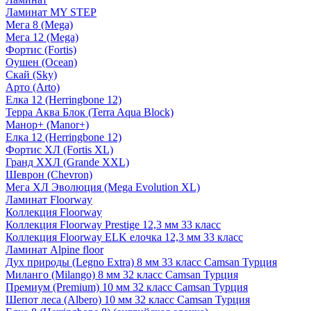
Ламинат MY STEP
Мега 8 (Mega)
Мега 12 (Mega)
Фортис (Fortis)
Оушен (Ocean)
Скай (Sky)
Арто (Arto)
Елка 12 (Herringbone 12)
Терра Аква Блок (Terra Aqua Block)
Манор+ (Manor+)
Елка 12 (Herringbone 12)
Фортис ХЛ (Fortis XL)
Гранд ХХЛ (Grande XXL)
Шеврон (Chevron)
Мега ХЛ Эволюция (Mega Evolution XL)
Ламинат Floorway
Коллекция Floorway
Коллекция Floorway Prestige 12,3 мм 33 класс
Коллекция Floorway ELK елочка 12,3 мм 33 класс
Ламинат Alpine floor
Дух природы (Legno Extra) 8 мм 33 класс Camsan Турция
Миланго (Milango) 8 мм 32 класс Camsan Турция
Премиум (Premium) 10 мм 32 класс Camsan Турция
Шепот леса (Albero) 10 мм 32 класс Camsan Турция