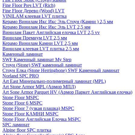
Fine Floor Рич LVT (Rich)
Fine Floor Дерево (Wood) LVT
VINILAM клеевая LVT плитка
Керамо Винилам Икс Икс Эль Стоун (Камни ) 2,5 мм
Керамо Винилам Икс Икс Эль LVT 2,5 мм
Винилам Пакет Английская елочка LVT 2,5 vv
Винилам Премиум LVT 2,5 мм
Керамо Винилам Камни LVT 2,5 мм
Винилам клеевая LVT плитка 2,5 мм
Каменный ламинат
SWF Каменный ламинат My Step
Стоун (Stone) SWF каменный ламинат
Стоун Елка (Stone Herringbone) SWF Каменный ламинат
Norland SPC PRO
Art East Минерально-полимерный ламинат (MPL)
Art Stone Armor MPL (Армор МПЛ)
Art Sone Armor Parquet HV (Армор Паркет Английская елочка)
Stone Floor MSPC
Stone Floor 6 MSPC
Stone Floor 7 (узкая плашка) MSPC
Stone Floor КАМНИ MSPC
Stone Floor Английская Елочка MSPC
SPC ламинат
Alpine floor SPC плитка