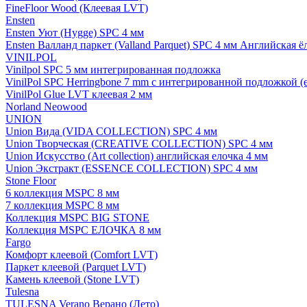
FineFloor Wood (Клеевая LVT)
Ensten
Ensten Уют (Hygge) SPC 4 мм
Ensten Валланд паркет (Valland Parquet) SPC 4 мм Английская ё
VINILPOL
Vinilpol SPC 5 мм интегрированная подложка
VinilPol SPC Herringbone 7 mm с интегрированной подложкой (
VinilPol Glue LVT клеевая 2 мм
Norland Neowood
UNION
Union Вида (VIDA COLLECTION) SPC 4 мм
Union Творческая (CREATIVE COLLECTION) SPC 4 мм
Union Искусство (Art collection) английская елочка 4 мм
Union Экстракт (ESSENCE COLLECTION) SPC 4 мм
Stone Floor
6 коллекция MSPC 8 мм
7 коллекция MSPC 8 мм
Коллекция MSPC BIG STONE
Коллекция MSPC ЕЛОЧКА 8 мм
Fargo
Комфорт клеевой (Comfort LVT)
Паркет клеевой (Parquet LVT)
Камень клеевой (Stone LVT)
Tulesna
TULESNA Verano Верано (Лето)