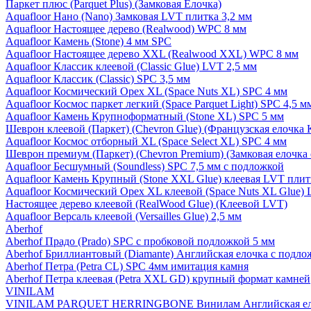
Паркет плюс (Parquet Plus) (Замковая Елочка)
Aquafloor Нано (Nano) Замковая LVT плитка 3,2 мм
Aquafloor Настоящее дерево (Realwood) WPC 8 мм
Aquafloor Камень (Stone) 4 мм SPC
Aquafloor Настоящее дерево XXL (Realwood XXL) WPC 8 мм
Aquafloor Классик клеевой (Classic Glue) LVT 2,5 мм
Aquafloor Классик (Classic) SPC 3,5 мм
Aquafloor Космический Орех XL (Space Nuts XL) SPC 4 мм
Aquafloor Космос паркет легкий (Space Parquet Light) SPC 4,5 
Aquafloor Камень Крупноформатный (Stone XL) SPC 5 мм
Шеврон клеевой (Паркет) (Chevron Glue) (Французская елочка 
Aquafloor Космос отборный XL (Space Select XL) SPC 4 мм
Шеврон премиум (Паркет) (Chevron Premium) (Замковая елочка 
Aquafloor Бесшумный (Soundless) SPC 7,5 мм с подложкой
Aquafloor Камень Крупный (Stone XXL Glue) клеевая LVT плит
Aquafloor Космический Орех XL клеевой (Space Nuts XL Glue) 
Настоящее дерево клеевой (RealWood Glue) (Клеевой LVT)
Aquafloor Версаль клеевой (Versailles Glue) 2,5 мм
Aberhof
Aberhof Прадо (Prado) SPC с пробковой подложкой 5 мм
Aberhof Бриллиантовый (Diamante) Английская елочка с подло
Aberhof Петра (Petra CL) SPC 4мм имитация камня
Aberhof Петра клеевая (Petra XXL GD) крупный формат камней
VINILAM
VINILAM PARQUET HERRINGBONE Винилам Английская ел