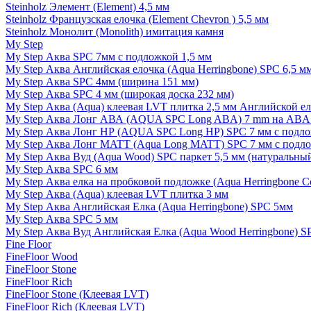
Steinholz Элемент (Element) 4,5 мм
Steinholz Французская елочка (Element Chevron ) 5,5 мм
Steinholz Монолит (Monolith) имитация камня
My Step
My Step Аква SPC 7мм c подложкой 1,5 мм
My Step Аква Английская елочка (Aqua Herringbone) SPC 6,5 м
My Step Аква SPC 4мм (ширина 151 мм)
My Step Аква SPC 4 мм (широкая доска 232 мм)
My Step Аква (Aqua) клеевая LVT плитка 2,5 мм Английской е
My Step Аква Лонг АВА (AQUA SPC Long ABA) 7 mm на ABA 
My Step Аква Лонг НР (AQUA SPC Long HP) SPC 7 мм с подло
My Step Аква Лонг MATT (Aqua Long MATT) SPC 7 мм с подло
My Step Аква Вуд (Aqua Wood) SPC паркет 5,5 мм (натуральны
My Step Аква SPC 6 мм
My Step Аква елка на пробковой подложке (Aqua Herringbone C
My Step Аква (Aqua) клеевая LVT плитка 3 мм
My Step Аква Английская Елка (Aqua Herringbone) SPC 5мм
My Step Аква SPC 5 мм
My Step Аква Вуд Английская Елка (Aqua Wood Herringbone) S
Fine Floor
FineFloor Wood
FineFloor Stone
FineFloor Rich
FineFloor Stone (Клеевая LVT)
FineFloor Rich (Клеевая LVT)