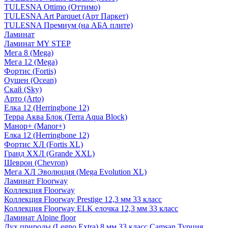
TULESNA Ottimo (Оттимо)
TULESNA Art Parquet (Арт Паркет)
TULESNA Премиум (на АБА плите)
Ламинат
Ламинат MY STEP
Мега 8 (Mega)
Мега 12 (Mega)
Фортис (Fortis)
Оушен (Ocean)
Скай (Sky)
Арто (Arto)
Елка 12 (Herringbone 12)
Терра Аква Блок (Terra Aqua Block)
Манор+ (Manor+)
Елка 12 (Herringbone 12)
Фортис ХЛ (Fortis XL)
Гранд ХХЛ (Grande XXL)
Шеврон (Chevron)
Мега ХЛ Эволюция (Mega Evolution XL)
Ламинат Floorway
Коллекция Floorway
Коллекция Floorway Prestige 12,3 мм 33 класс
Коллекция Floorway ELK елочка 12,3 мм 33 класс
Ламинат Alpine floor
Дух природы (Legno Extra) 8 мм 33 класс Camsan Турция