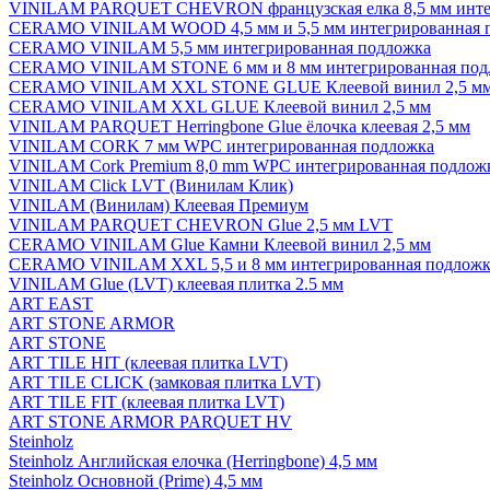
VINILAM PARQUET CHEVRON французская елка 8,5 мм инте
CERAMO VINILAM WOOD 4,5 мм и 5,5 мм интегрированная 
CERAMO VINILAM 5,5 мм интегрированная подложка
CERAMO VINILAM STONE 6 мм и 8 мм интегрированная под
CERAMO VINILAM XXL STONE GLUE Клеевой винил 2,5 м
CERAMO VINILAM XXL GLUE Клеевой винил 2,5 мм
VINILAM PARQUET Herringbone Glue ёлочка клеевая 2,5 мм
VINILAM CORK 7 мм WPC интегрированная подложка
VINILAM Cork Premium 8,0 mm WPC интегрированная подлож
VINILAM Click LVT (Винилам Клик)
VINILAM (Винилам) Клеевая Премиум
VINILAM PARQUET CHEVRON Glue 2,5 мм LVT
CERAMO VINILAM Glue Камни Клеевой винил 2,5 мм
CERAMO VINILAM XXL 5,5 и 8 мм интегрированная подложк
VINILAM Glue (LVT) клеевая плитка 2.5 мм
ART EAST
ART STONE ARMOR
ART STONE
ART TILE HIT (клеевая плитка LVT)
ART TILE CLICK (замковая плитка LVT)
ART TILE FIT (клеевая плитка LVT)
ART STONE ARMOR PARQUET HV
Steinholz
Steinholz Английская елочка (Herringbone) 4,5 мм
Steinholz Основной (Prime) 4,5 мм