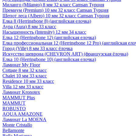
Миланго (Milango) 8 мм 32 класс Camsan Турция
Премиум (Premium) 10 мм 32 класс Camsan Турция
Шепот леса (Albero) 10 мм 32 класс Camsan Турция
Елка 8 (Herringbone 8) (английская елочка)
Аура (Aura) 8 мм 33 класс
Насыщенность (Intensity) 12 мм 34 класс
Елка 12 (Herringbone 12) (английская елочка)
Елка профессиональная 12 (Herringbone 12 Pro) (английская ело
Город (Ville) 8 мм 33 класс ёлочка
Искусство шеврона (CHEVRON ART) (французская ёлочка)
Елка 10 (Herringbone 10) (английская елочка)
Ламинат My Floor
Cottage 8 мм 32 класс
Chalet 10 мм 33 класс
Residence 10 мм 33 класс
Villa 12 мм 33 класс
Ламинат Kronotex
MAMMUT Plus
MAMMUT
ROBUSTO
AQUA AMAZONE
Ламинат La MOENA
Monte Cristallo
Bellamonte
Bella Marianna