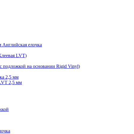
мм Английская елочка
Клеевая LVT)
с подложкой на основании Rigid Vinyl)
ка 2,5 мм
LVT 2,5 мм
жкой
очка