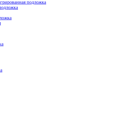
грированная подложка
подложка
ложка
м
ка
а