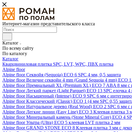
Интернет-магазин представительского класса
Каталог
По всему сайту
По каталогу
Каталог
Кварцвиниловая плитка SPC, LVT, WPC, ПВХ плитка
Alpine floor
Alpine floor Секвойя (Sequoia) ECO 6 SPC 4 мм, 0,5 защита
Alpine floor Величие секвойи 4 mm (Grand Sequoia 4 mm) ECO 1
Alpine floor Премиальный XL (Premium XL) ECO 7 ABA 8 мм с
Alpine floor Легкий паркет (Light Parquet) ECO 13 SPC елочка 4
Alpine floor Насыщенный (Intense) ECO 9 SPC 6 мм с интегрир
Alpine floor Классический (Classic) ECO 1 (4 мм SPC 0,55 защит
Alpine floor Натуральное дерево (Real Wood) ECO 2 SPC 6 мм 
Alpine floor Легкие линии (Easy Line) ECO 3 Клеевая плитка 3
Alpine floor Минеральный камень (Stone Mineral Core) ECO 4 S
Alpine floor Ультра (Ultra) ECO 5 клеевая LVT плитка 2 мм
Alpine floor GRAND STONE ECO 8 Клеевая плитка 3 мм с деко