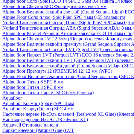
Alpine floor Соло (Solo) ECO 14 SPC 3,5 мм 0,4 защита 34 класс
Alpine floor Chevron SPC Французская елочка 5 мм
Alpine floor Величие секвойи светлой (Grand Sequoia Light) EC
Alpine Floor Соло плюс (Solo Plus) SPC 4 мм 0,55 мм защита
Norland Таинственная Сигрид Плюс (Sigrid Plus) SPC 4 мм 0,5 
Norland Таинственная Сигрид АВА (Sigrid Superior ABA) 8 мм, 
Alpine floor Parquet Premium Английская елка ECO 19 8 мм с п
Alpine floor Chevron LVT 2.5мм (Шеврон) клеевая Французская 
Alpine floor Величие секвойи премиум (Grand Sequoia Superio
Norland Таинственная Сигрид LVT (Sigrid LVT) клеевая плитка
Alpine floor Паркет LVT (Parquet LVT) ECO 16 клеевая ёлочка 2
Alpine floor Величие секвойи LVT (Grand Sequoia LVT) клеева
Alpine floor Величие секвойи дикой (Grand Sequoia Village) SPC
Alpine floor Премиум 12 (PREMIUM 12) 12 мм (WPC)
Alpine Floor Величие секвойи 5 mm (Grand Sequoia 5 mm) SPC 
Alpine floor Титан 6 SPC 6 мм
Alpine floor Титан 8 SPC 8 мм
Alpine floor Титан Паркет SPC 6 мм (ёлочка)
Aquafloor
Aquafloor Космос (Space) SPC 4 мм
Aquafloor Кварц (Quartz) SPC 4 мм
Настоящее дерево ИксЭль клеевой (Realwood XL Glue) (Клеев
Настоящее дерево ИксЭль (Realwood XL)
Aquawall Стеновые панели
Паркет клеевой (Parquet Glue) LVT