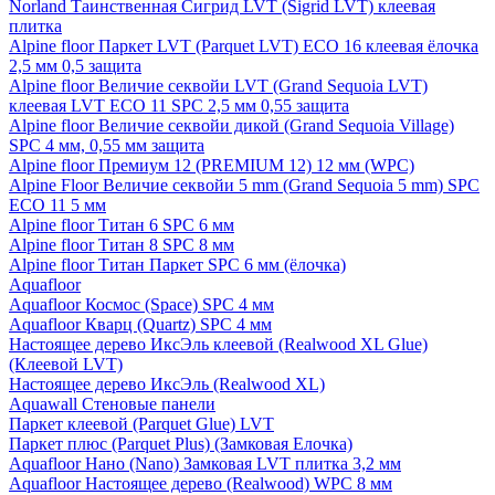
Norland Таинственная Сигрид LVT (Sigrid LVT) клеевая
плитка
Alpine floor Паркет LVT (Parquet LVT) ECO 16 клеевая ёлочка
2,5 мм 0,5 защита
Alpine floor Величие секвойи LVT (Grand Sequoia LVT)
клеевая LVT ECO 11 SPC 2,5 мм 0,55 защита
Alpine floor Величие секвойи дикой (Grand Sequoia Village)
SPC 4 мм, 0,55 мм защита
Alpine floor Премиум 12 (PREMIUM 12) 12 мм (WPC)
Alpine Floor Величие секвойи 5 mm (Grand Sequoia 5 mm) SPC
ECO 11 5 мм
Alpine floor Титан 6 SPC 6 мм
Alpine floor Титан 8 SPC 8 мм
Alpine floor Титан Паркет SPC 6 мм (ёлочка)
Aquafloor
Aquafloor Космос (Space) SPC 4 мм
Aquafloor Кварц (Quartz) SPC 4 мм
Настоящее дерево ИксЭль клеевой (Realwood XL Glue)
(Клеевой LVT)
Настоящее дерево ИксЭль (Realwood XL)
Aquawall Стеновые панели
Паркет клеевой (Parquet Glue) LVT
Паркет плюс (Parquet Plus) (Замковая Елочка)
Aquafloor Нано (Nano) Замковая LVT плитка 3,2 мм
Aquafloor Настоящее дерево (Realwood) WPC 8 мм