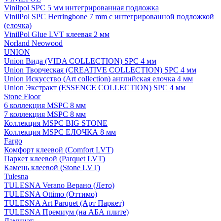
Vinilpol SPC 5 мм интегрированная подложка
VinilPol SPC Herringbone 7 mm с интегрированной подложкой
(елочка)
VinilPol Glue LVT клеевая 2 мм
Norland Neowood
UNION
Union Вида (VIDA COLLECTION) SPC 4 мм
Union Творческая (CREATIVE COLLECTION) SPC 4 мм
Union Искусство (Art collection) английская елочка 4 мм
Union Экстракт (ESSENCE COLLECTION) SPC 4 мм
Stone Floor
6 коллекция MSPC 8 мм
7 коллекция MSPC 8 мм
Коллекция MSPC BIG STONE
Коллекция MSPC ЕЛОЧКА 8 мм
Fargo
Комфорт клеевой (Comfort LVT)
Паркет клеевой (Parquet LVT)
Камень клеевой (Stone LVT)
Tulesna
TULESNA Verano Верано (Лето)
TULESNA Ottimo (Оттимо)
TULESNA Art Parquet (Арт Паркет)
TULESNA Премиум (на АБА плите)
Ламинат