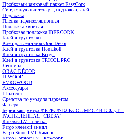
Пробковый замковый паркет EasyCork
Сопутствующие товары, подложка, клей
Подложка
Пленка параизоляционная
Подложка хвойная
Пробковая подложка IBERCORK
Клей и грунтовки
Клей для лепнины Orac Decor
Клей и грунтовка Homakoll
Клей и грунтовка Berger
Клей и грунтовка TRICOL PRO
Лепнина
ORAC DÉCOR
HIWOOD
EVROWOOD
Аксессуары
Шпатели
Средства по уходу за паркетом
Фанера
Березовая фанера ФК ФСФ КЛКСС ЭМИСИИ Е-0.5, Е-1
РАСПИЛЕННАЯ "СВЕЗА"
Клеевая LVT плитка
Fargo клеевой винил
Fargo Stone LVT Камень
Fargo Comfort LVT Комфорт