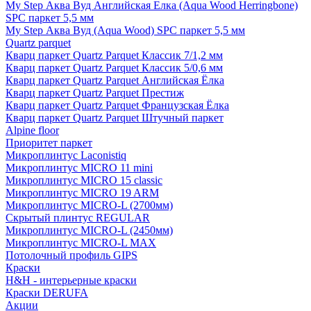
My Step Аква Вуд Английская Елка (Aqua Wood Herringbone)
SPC паркет 5,5 мм
My Step Аква Вуд (Aqua Wood) SPC паркет 5,5 мм
Quartz parquet
Кварц паркет Quartz Parquet Классик 7/1,2 мм
Кварц паркет Quartz Parquet Классик 5/0,6 мм
Кварц паркет Quartz Parquet Английская Ёлка
Кварц паркет Quartz Parquet Престиж
Кварц паркет Quartz Parquet Французская Ёлка
Кварц паркет Quartz Parquet Штучный паркет
Alpine floor
Приоритет паркет
Микроплинтус Laconistiq
Микроплинтус MICRO 11 mini
Микроплинтус MICRO 15 classic
Микроплинтус MICRO 19 ARM
Микроплинтус MICRO-L (2700мм)
Скрытый плинтус REGULAR
Микроплинтус MICRO-L (2450мм)
Микроплинтус MICRO-L MAX
Потолочный профиль GIPS
Краски
H&H - интерьерные краски
Краски DERUFA
Акции