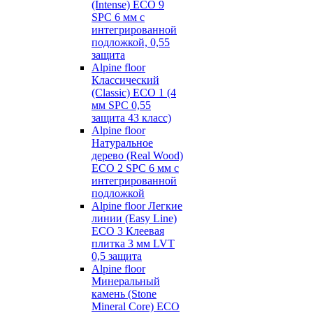
(Intense) ECO 9
SPC 6 мм с
интегрированной
подложкой, 0,55
защита
Alpine floor
Классический
(Classic) ECO 1 (4
мм SPC 0,55
защита 43 класс)
Alpine floor
Натуральное
дерево (Real Wood)
ECO 2 SPC 6 мм с
интегрированной
подложкой
Alpine floor Легкие
линии (Easy Line)
ECO 3 Клеевая
плитка 3 мм LVT
0,5 защита
Alpine floor
Минеральный
камень (Stone
Mineral Core) ECO