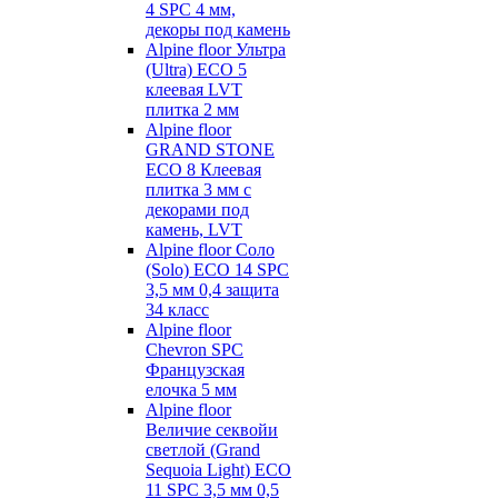
4 SPC 4 мм,
декоры под камень
Alpine floor Ультра
(Ultra) ECO 5
клеевая LVT
плитка 2 мм
Alpine floor
GRAND STONE
ECO 8 Клеевая
плитка 3 мм с
декорами под
камень, LVT
Alpine floor Соло
(Solo) ECO 14 SPC
3,5 мм 0,4 защита
34 класс
Alpine floor
Chevron SPC
Французская
елочка 5 мм
Alpine floor
Величие секвойи
светлой (Grand
Sequoia Light) ECO
11 SPC 3,5 мм 0,5