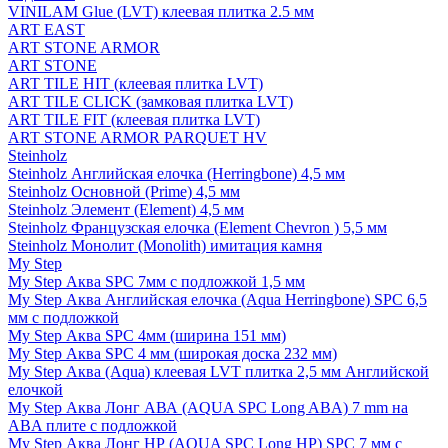
VINILAM Glue (LVT) клеевая плитка 2.5 мм
ART EAST
ART STONE ARMOR
ART STONE
ART TILE HIT (клеевая плитка LVT)
ART TILE CLICK (замковая плитка LVT)
ART TILE FIT (клеевая плитка LVT)
ART STONE ARMOR PARQUET HV
Steinholz
Steinholz Английская елочка (Herringbone) 4,5 мм
Steinholz Основной (Prime) 4,5 мм
Steinholz Элемент (Element) 4,5 мм
Steinholz Французская елочка (Element Chevron ) 5,5 мм
Steinholz Монолит (Monolith) имитация камня
My Step
My Step Аква SPC 7мм c подложкой 1,5 мм
My Step Аква Английская елочка (Aqua Herringbone) SPC 6,5
мм с подложкой
My Step Аква SPC 4мм (ширина 151 мм)
My Step Аква SPC 4 мм (широкая доска 232 мм)
My Step Аква (Aqua) клеевая LVT плитка 2,5 мм Английской
елочкой
My Step Аква Лонг АВА (AQUA SPC Long ABA) 7 mm на
ABA плите с подложкой
My Step Аква Лонг НР (AQUA SPC Long HP) SPC 7 мм с