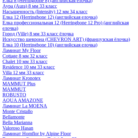
Елка 8 (Herringbone 8) (английская елочка)
Аура (Aura) 8 мм 33 класс
Насыщенность (Intensity) 12 мм 34 класс
Елка 12 (Herringbone 12) (английская елочка)
Елка профессиональная 12 (Herringbone 12 Pro) (английская
елочка)
Город (Ville) 8 мм 33 класс ёлочка
Искусство шеврона (CHEVRON ART) (французская ёлочка)
Елка 10 (Herringbone 10) (английская елочка)
Ламинат My Floor
Cottage 8 мм 32 класс
Chalet 10 мм 33 класс
Residence 10 мм 33 класс
Villa 12 мм 33 класс
Ламинат Kronotex
MAMMUT Plus
MAMMUT
ROBUSTO
AQUA AMAZONE
Ламинат La MOENA
Monte Cristallo
Bellamonte
Bella Marianna
Valoroso Hasan
Ламинат Homflor by Alpine Floor