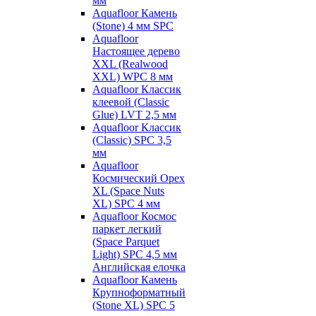
мм
Aquafloor Камень
(Stone) 4 мм SPC
Aquafloor
Настоящее дерево
XXL (Realwood
XXL) WPC 8 мм
Aquafloor Классик
клеевой (Classic
Glue) LVT 2,5 мм
Aquafloor Классик
(Classic) SPC 3,5
мм
Aquafloor
Космический Орех
XL (Space Nuts
XL) SPC 4 мм
Aquafloor Космос
паркет легкий
(Space Parquet
Light) SPC 4,5 мм
Английская елочка
Aquafloor Камень
Крупноформатный
(Stone XL) SPC 5