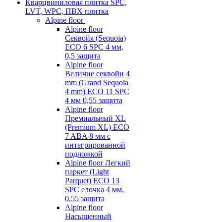
Кварцвиниловая плитка SPC,
LVT, WPC, ПВХ плитка
Alpine floor
Alpine floor
Секвойя (Sequoia)
ECO 6 SPC 4 мм,
0,5 защита
Alpine floor
Величие секвойи 4
mm (Grand Sequoia
4 mm) ECO 11 SPC
4 мм 0,55 защита
Alpine floor
Премиальный XL
(Premium XL) ECO
7 ABA 8 мм с
интегрированной
подложкой
Alpine floor Легкий
паркет (Light
Parquet) ECO 13
SPC елочка 4 мм,
0,55 защита
Alpine floor
Насыщенный