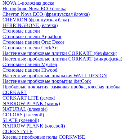
NOVA 1-полосная доска
Herringbone Nova ECO ёлочка
Chevron Nova ECO (французская ёлочка)
CHEVRON (французская ёлка)
HERRINGBONE (ёлочка)
Стеновые панели
Стеновые панели Aquafloor
Стеновые панели Orac Decor
Стеновые панели CorkArt
Настенные пробковые плитки CORKART (без фаски)
Настенные пробковые плитки CORKART (микрофаска)
Стеновые панели My step
Стеновые панели Hiwood
Настенные пробковые покрытия WALL DESIGN
Настенные пробковые покрытия iberCork
Пробковые покрытия, замковая пробка, клеевая пробка
CORKART
CORKART LITE (замок)
NARROW PLANK (замок)
NATURAL (клеевой)
COLORS (клеевой)
SLATE (клеевой)
NARROW PLANK (клеевой)
CORKSTYLE
Клеевые пробковые полы CORKWISE