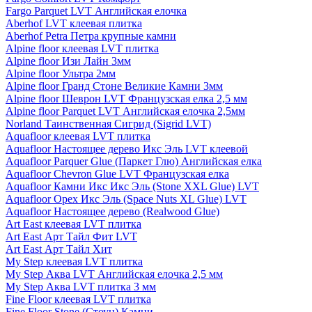
Fargo Parquet LVT Английская елочка
Aberhof LVT клеевая плитка
Aberhof Petra Петра крупные камни
Alpine floor клеевая LVT плитка
Alpine floor Изи Лайн 3мм
Alpine floor Ультра 2мм
Alpine floor Гранд Стоне Великие Камни 3мм
Alpine floor Шеврон LVT Французская елка 2,5 мм
Alpine floor Parquet LVT Английская елочка 2,5мм
Norland Таинственная Сигрид (Sigrid LVT)
Aquafloor клеевая LVT плитка
Aquafloor Настоящее дерево Икс Эль LVT клеевой
Aquafloor Parquer Glue (Паркет Глю) Английская елка
Aquafloor Chevron Glue LVT Французская елка
Aquafloor Камни Икс Икс Эль (Stone XXL Glue) LVT
Aquafloor Орех Икс Эль (Space Nuts XL Glue) LVT
Aquafloor Настоящее дерево (Realwood Glue)
Art East клеевая LVT плитка
Art East Арт Тайл Фит LVT
Art East Арт Тайл Хит
My Step клеевая LVT плитка
My Step Аква LVT Английская елочка 2,5 мм
My Step Аква LVT плитка 3 мм
Fine Floor клеевая LVT плитка
Fine Floor Stone (Стоун) Камни