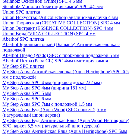
Steinholz Основной (Prime) SPC 4,5 мм
Steinholz Монолит (имитация камня) SPC 4,5 мм
Union SPC плитка
Union Искусство (Art collection) английская елочка 4 мм
Union Творческая (CREATIVE COLLECTION) SPC 4 мм
Union Экстракт (ESSENCE COLLECTION) SPC 4 мм
Union Вида (VIDA COLLECTION) SPC 4 мм
Aberhof SPC плитка
Aberhof Бриллиантовый (Diamante) Английская елочка с
подложкой
Aberhof Прадо (Prado) SPC с пробковой подложкой 5 мм
Aberhof Петра (Petra CL) SPC 4мм имитация камня
My Step SPC плитка
My Step Аква Английская елочка (Aqua Herringbone) SPC 6,5
мм с подложкой
My Step Аква SPC 4 мм (широкая доска 232 мм)
My Step Аква SPC 4мм (ширина 151 мм)
My Step Аква SPC 5 мм
My Step Аква SPC 6 мм
My Step Аква SPC 7мм c подложкой 1,5 мм
My Step Аква Вуд (Aqua Wood) SPC паркет 5,5 мм
(натуральный шпон дерева)
My Step Аква Вуд Английская Елка (Aqua Wood Herringbone)
SPC паркет 5,5 мм (натуральный шпон дерева)
My Step Аква Английская Елка (Aqua Herringbone) SPC 5мм