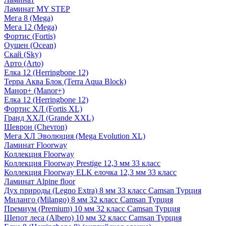
Ламинат MY STEP
Мега 8 (Mega)
Мега 12 (Mega)
Фортис (Fortis)
Оушен (Ocean)
Скай (Sky)
Арто (Arto)
Елка 12 (Herringbone 12)
Терра Аква Блок (Terra Aqua Block)
Манор+ (Manor+)
Елка 12 (Herringbone 12)
Фортис ХЛ (Fortis XL)
Гранд ХХЛ (Grande XXL)
Шеврон (Chevron)
Мега ХЛ Эволюция (Mega Evolution XL)
Ламинат Floorway
Коллекция Floorway
Коллекция Floorway Prestige 12,3 мм 33 класс
Коллекция Floorway ELK елочка 12,3 мм 33 класс
Ламинат Alpine floor
Дух природы (Legno Extra) 8 мм 33 класс Camsan Турция
Миланго (Milango) 8 мм 32 класс Camsan Турция
Премиум (Premium) 10 мм 32 класс Camsan Турция
Шепот леса (Albero) 10 мм 32 класс Camsan Турция