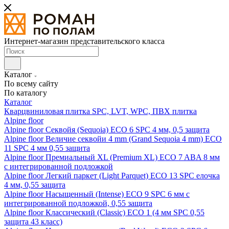
Интернет-магазин представительского класса
Каталог
По всему сайту
По каталогу
Каталог
Кварцвиниловая плитка SPC, LVT, WPC, ПВХ плитка
Alpine floor
Alpine floor Секвойя (Sequoia) ECO 6 SPC 4 мм, 0,5 защита
Alpine floor Величие секвойи 4 mm (Grand Sequoia 4 mm) ECO
11 SPC 4 мм 0,55 защита
Alpine floor Премиальный XL (Premium XL) ECO 7 ABA 8 мм
с интегрированной подложкой
Alpine floor Легкий паркет (Light Parquet) ECO 13 SPC елочка
4 мм, 0,55 защита
Alpine floor Насыщенный (Intense) ECO 9 SPC 6 мм с
интегрированной подложкой, 0,55 защита
Alpine floor Классический (Classic) ECO 1 (4 мм SPC 0,55
защита 43 класс)