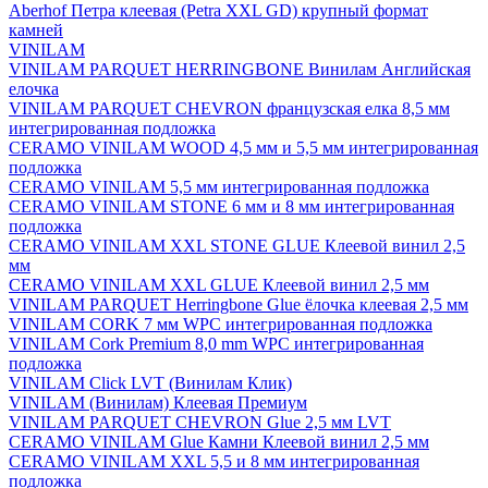
Aberhof Петра клеевая (Petra XXL GD) крупный формат
камней
VINILAM
VINILAM PARQUET HERRINGBONE Винилам Английская
елочка
VINILAM PARQUET CHEVRON французская елка 8,5 мм
интегрированная подложка
CERAMO VINILAM WOOD 4,5 мм и 5,5 мм интегрированная
подложка
CERAMO VINILAM 5,5 мм интегрированная подложка
CERAMO VINILAM STONE 6 мм и 8 мм интегрированная
подложка
CERAMO VINILAM XXL STONE GLUE Клеевой винил 2,5
мм
CERAMO VINILAM XXL GLUE Клеевой винил 2,5 мм
VINILAM PARQUET Herringbone Glue ёлочка клеевая 2,5 мм
VINILAM CORK 7 мм WPC интегрированная подложка
VINILAM Cork Premium 8,0 mm WPC интегрированная
подложка
VINILAM Click LVT (Винилам Клик)
VINILAM (Винилам) Клеевая Премиум
VINILAM PARQUET CHEVRON Glue 2,5 мм LVT
CERAMO VINILAM Glue Камни Клеевой винил 2,5 мм
CERAMO VINILAM XXL 5,5 и 8 мм интегрированная
подложка