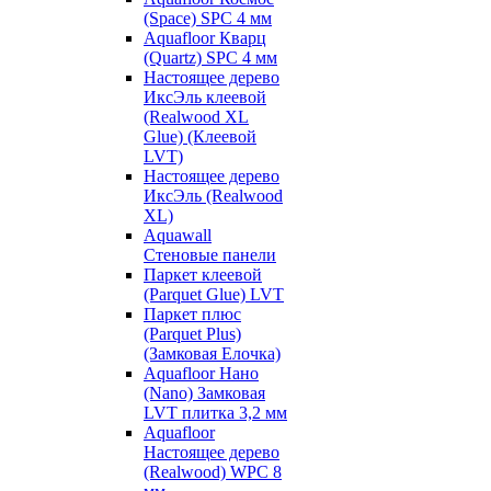
(Space) SPC 4 мм
Aquafloor Кварц
(Quartz) SPC 4 мм
Настоящее дерево
ИксЭль клеевой
(Realwood XL
Glue) (Клеевой
LVT)
Настоящее дерево
ИксЭль (Realwood
XL)
Aquawall
Стеновые панели
Паркет клеевой
(Parquet Glue) LVT
Паркет плюс
(Parquet Plus)
(Замковая Елочка)
Aquafloor Нано
(Nano) Замковая
LVT плитка 3,2 мм
Aquafloor
Настоящее дерево
(Realwood) WPC 8