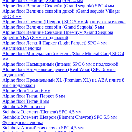
Alpine floor Секвойя (Sequoia) SPC 4 мм
Alpine floor Величие Секвойи (Grand sequoia) SPC 4 мм
Alpine floor Величие секвойи дикой (Grand sequoia Village)
SPC 4 мм
Alpine floor Chevron (Шеврон) SPC 5 мм Французская елочка
Alpine floor Величие секвойи (Grand Sequoia) 5 мм
Alpine floor Величие Секвойи Премиум (Grand Sequoia
Superior ABA) 8 мм с подложкой
Alpine floor Легкий Паркет (Light Parquet) SPC 4 мм
Английская елочка
Alpine floor Минеральный камень (Stone Mineral Core) SPC 4
мм
Alpine floor Насыщенный (Intense) SPC 6 мм с подложкой
Alpine floor Натуральное дерево (Real Wood) SPC 6 мм с
подложкой
Alpine floor Премиальный XL (Premium XL) на ABA плите 8
мм с подложкой
Alpine Floor Титан 6 мм
Alpine floor Титан Паркет 6 мм
Alpine floor Титан 8 мм
Steinholz SPC плитка
Steinholz Элемент (Element) SPC 4,5 мм
Steinholz Элемент Шеврон (Element Chevron) SPC 5,5 мм
Французская елочка
Steinholz Английская елочка SPC 4,5 мм