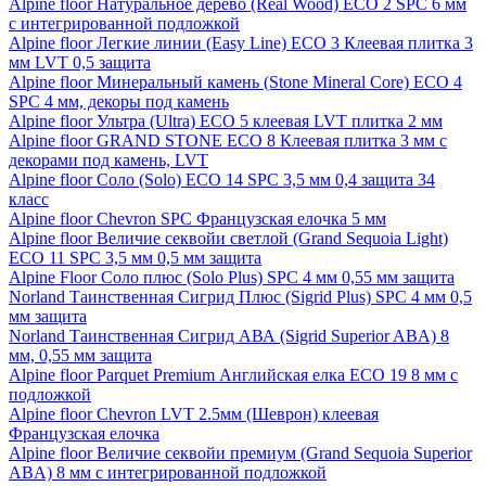
Alpine floor Натуральное дерево (Real Wood) ECO 2 SPC 6 мм
с интегрированной подложкой
Alpine floor Легкие линии (Easy Line) ECO 3 Клеевая плитка 3
мм LVT 0,5 защита
Alpine floor Минеральный камень (Stone Mineral Core) ECO 4
SPC 4 мм, декоры под камень
Alpine floor Ультра (Ultra) ECO 5 клеевая LVT плитка 2 мм
Alpine floor GRAND STONE ECO 8 Клеевая плитка 3 мм с
декорами под камень, LVT
Alpine floor Соло (Solo) ECO 14 SPC 3,5 мм 0,4 защита 34
класс
Alpine floor Chevron SPC Французская елочка 5 мм
Alpine floor Величие секвойи светлой (Grand Sequoia Light)
ECO 11 SPC 3,5 мм 0,5 мм защита
Alpine Floor Соло плюс (Solo Plus) SPC 4 мм 0,55 мм защита
Norland Таинственная Сигрид Плюс (Sigrid Plus) SPC 4 мм 0,5
мм защита
Norland Таинственная Сигрид АВА (Sigrid Superior ABA) 8
мм, 0,55 мм защита
Alpine floor Parquet Premium Английская елка ECO 19 8 мм с
подложкой
Alpine floor Chevron LVT 2.5мм (Шеврон) клеевая
Французская елочка
Alpine floor Величие секвойи премиум (Grand Sequoia Superior
ABA) 8 мм с интегрированной подложкой