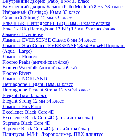
Внутренний дворик (Patio) 8 мм 33 класс
Внутренний дворик Баланс (Patio Medium) 8 мм 33 класс
Избранный (Distingo) 10 мм 33 класс
Сильный (Strong) 12 мм 33 класс
Елка 8 BR (Herringbone 8 BR) 8 мм 33 класс ёлочка
Елка 12 BR (Herringbone 12 BR) 12 мм 33 класс ёлочка
Ламинат EverSense
Ламинат EVERSENSE Classic 8 мм 34 класс
Ламинат ЭверСенсе (EVERSENSE) 8/34 Аква+ Широкий
(Aqua+ Large)
Ламинат Flooreo
Flooreo Peaks (английская ёлка)
Flooreo Waterfalls (английская ёлка)
Flooreo Rivers
Ламинат NORLAND
Herringbone Elegant 8 мм 33 класс
Herringbone Elegant Strong 12 мм 34 класс
Elegant 8 мм 33 класс
Elegant Strong 12 мм 34 класс
Ламинат FirstFloor
Excellence Black Core 4D
Excellence Black Core 4D (английская ёлка)
Supreme Black Core 4D
Supreme Black Core 4D (английская ёлка)
Плинтусы, МДФ, Дюрополимер, ПВХ плинтус