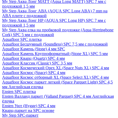
My Step Аква Лонг MATT (Aqua Long MATT) SPC 7 мм с
подложкой 1,5 мм
My Step Аква Лонг АВА (AQUA SPC Long ABA) 7 mm на
ABA плите с подложкой
My Step Аква Лонг НР (AQUA SPC Long HP) SPC 7 мм с
подложкой 1,5 мм
My Step Аква елка на пробковой подложке (Aqua Herringbone
Cork) SPC 5 мм с подложкой
Aquafloor SPC плитка
Aquafloor Бесшумный (Soundless) SPC 7,5 мм с подложкой
Aquafloor Камень (Stone) 4 мм SPC
Aquafloor Камень Крупноформатный (Stone XL) SPC 5 мм
Aquafloor Кварц (Quartz) SPC 4 мм
Aquafloor Классик (Classic) SPC 3,5 мм
Aquafloor Космический Орех XL (Space Nuts XL) SPC 4 мм
Aquafloor Космос (Space) SPC 4 мм
Aquafloor Космос отборный XL (Space Select XL) SPC 4 мм
Aquafloor Космос паркет легкий (Space Parquet Light) SPC 4,5
мм Английская елочка
Ensten SPC плитка
Ensten Валланд паркет (Valland Parquet) SPC 4 мм Английская
ёлочка
Ensten Уют (Hygge) SPC 4 мм
Кварц-паркет на SPC основе
My Step SPC-паркет