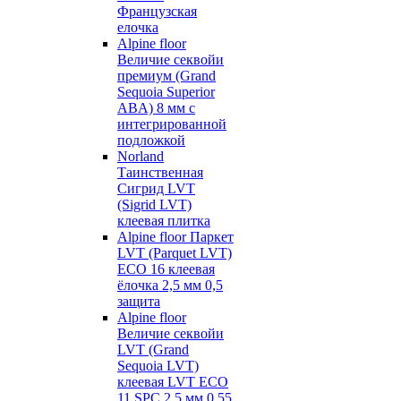
Французская
елочка
Alpine floor
Величие секвойи
премиум (Grand
Sequoia Superior
ABA) 8 мм с
интегрированной
подложкой
Norland
Таинственная
Сигрид LVT
(Sigrid LVT)
клеевая плитка
Alpine floor Паркет
LVT (Parquet LVT)
ECO 16 клеевая
ёлочка 2,5 мм 0,5
защита
Alpine floor
Величие секвойи
LVT (Grand
Sequoia LVT)
клеевая LVT ECO
11 SPC 2,5 мм 0,55