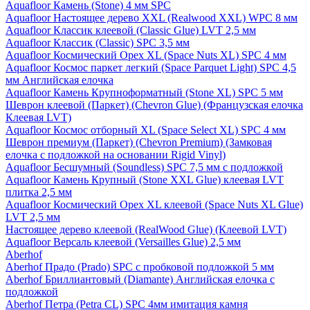
Aquafloor Камень (Stone) 4 мм SPC
Aquafloor Настоящее дерево XXL (Realwood XXL) WPC 8 мм
Aquafloor Классик клеевой (Classic Glue) LVT 2,5 мм
Aquafloor Классик (Classic) SPC 3,5 мм
Aquafloor Космический Орех XL (Space Nuts XL) SPC 4 мм
Aquafloor Космос паркет легкий (Space Parquet Light) SPC 4,5
мм Английская елочка
Aquafloor Камень Крупноформатный (Stone XL) SPC 5 мм
Шеврон клеевой (Паркет) (Chevron Glue) (Французская елочка
Клеевая LVT)
Aquafloor Космос отборный XL (Space Select XL) SPC 4 мм
Шеврон премиум (Паркет) (Chevron Premium) (Замковая
елочка с подложкой на основании Rigid Vinyl)
Aquafloor Бесшумный (Soundless) SPC 7,5 мм с подложкой
Aquafloor Камень Крупный (Stone XXL Glue) клеевая LVT
плитка 2,5 мм
Aquafloor Космический Орех XL клеевой (Space Nuts XL Glue)
LVT 2,5 мм
Настоящее дерево клеевой (RealWood Glue) (Клеевой LVT)
Aquafloor Версаль клеевой (Versailles Glue) 2,5 мм
Aberhof
Aberhof Прадо (Prado) SPC с пробковой подложкой 5 мм
Aberhof Бриллиантовый (Diamante) Английская елочка с
подложкой
Aberhof Петра (Petra CL) SPC 4мм имитация камня