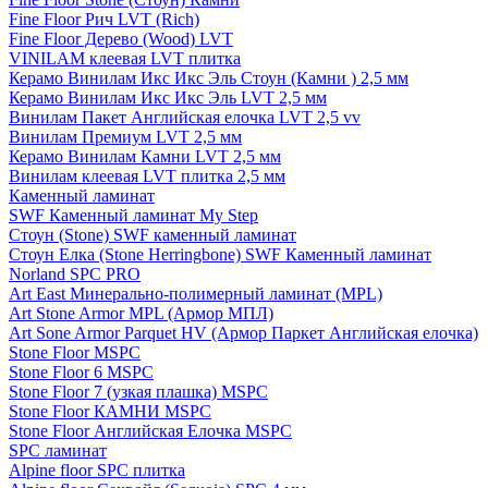
Fine Floor Рич LVT (Rich)
Fine Floor Дерево (Wood) LVT
VINILAM клеевая LVT плитка
Керамо Винилам Икс Икс Эль Стоун (Камни ) 2,5 мм
Керамо Винилам Икс Икс Эль LVT 2,5 мм
Винилам Пакет Английская елочка LVT 2,5 vv
Винилам Премиум LVT 2,5 мм
Керамо Винилам Камни LVT 2,5 мм
Винилам клеевая LVT плитка 2,5 мм
Каменный ламинат
SWF Каменный ламинат My Step
Стоун (Stone) SWF каменный ламинат
Стоун Елка (Stone Herringbone) SWF Каменный ламинат
Norland SPC PRO
Art East Минерально-полимерный ламинат (MPL)
Art Stone Armor MPL (Армор МПЛ)
Art Sone Armor Parquet HV (Армор Паркет Английская елочка)
Stone Floor MSPC
Stone Floor 6 MSPC
Stone Floor 7 (узкая плашка) MSPC
Stone Floor КАМНИ MSPC
Stone Floor Английская Елочка MSPC
SPC ламинат
Alpine floor SPC плитка