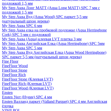
подложкой 1,5 мм
My Step Аква Лонг MATT (Aqua Long MATT) SPC 7 мм с
подложкой 1,5 мм
My Step Аква Вуд (Aqua Wood) SPC паркет 5,5 мм
(натуральный шпон дерева)
My Step Аква SPC 6 мм
My Step Аква елка на пробковой подложке (Aqua Herringbone
Cork) SPC 5 мм с подложкой
My Step Аква (Aqua) клеевая LVT плитка 3 мм
My Step Аква Английская Елка (Aqua Herringbone) SPC 5мм
My Step Аква SPC 5 мм
My Step Аква Вуд Английская Елка (Aqua Wood Herringbone)
SPC паркет 5,5 мм (натуральный шпон дерева)
Fine Floor
FineFloor Wood
FineFloor Stone
FineFloor Rich
FineFloor Stone (Клеевая LVT)
FineFloor Rich (Клеевая LVT)
FineFloor Wood (Клеевая LVT)
Ensten
Ensten Уют (Hygge) SPC 4 мм
Ensten Валланд паркет (Valland Parquet) SPC 4 мм Английская
ёлочка
VINILPOL