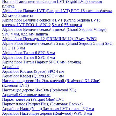
Norland Таинственная Сигрид LVT (Sigrid LVT) клеевая
плитка
Alpine floor Паркет LVT (Parquet LVT) ECO 16 клеевая ёлочка
2,5 мм 0,5 защита
Alpine floor Величие секвойи LVT (Grand Sequoia LVT)
клеевая LVT ECO 11 SPC 2,5 мм 0,55 защита
Alpine floor Величие секвойи дикой (Grand Sequoia Village)
SPC 4 мм, 0,55 мм защита
Alpine floor Премиум 12 (PREMIUM 12) 12 мм (WPC)
Alpine Floor Величие секвойи 5 mm (Grand Sequoia 5 mm) SPC
ECO 11 5 мм
Alpine floor Титан 6 SPC 6 мм
Alpine floor Титан 8 SPC 8 мм
Alpine floor Титан Паркет SPC 6 мм (ёлочка)
Aquafloor
Aquafloor Космос (Space) SPC 4 мм
Aquafloor Кварц (Quartz) SPC 4 мм
Настоящее дерево ИксЭль клеевой (Realwood XL Glue)
(Клеевой LVT)
Настоящее дерево ИксЭль (Realwood XL)
Aquawall Стеновые панели
Паркет клеевой (Parquet Glue) LVT
Паркет плюс (Parquet Plus) (Замковая Елочка)
Aquafloor Нано (Nano) Замковая LVT плитка 3,2 мм
Aquafloor Настоящее дерево (Realwood) WPC 8 мм