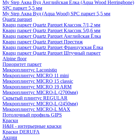
My Step Аква Вуд Английская Елка (Aqua Wood Herringbone)
SPC паркет 5,5 мм
My Step Аква Вуд (Aqua Wood) SPC паркет 5,5 мм
Quartz parquet
Кварц паркет Quartz Parquet Классик 7/1,2 мм
Кварц паркет Quartz Parquet Классик 5/0,6 мм
Кварц паркет Quartz Parquet Английская Ёлка
Кварц паркет Quartz Parquet Престиж
Кварц паркет Quartz Parquet Французская Ёлка
Кварц паркет Quartz Parquet Штучный паркет
Alpine floor
Приоритет паркет
Микроплинтус Laconistiq
Микроплинтус MICRO 11 mini
Микроплинтус MICRO 15 classic
Микроплинтус MICRO 19 ARM
Микроплинтус MICRO-L (2700мм)
Скрытый плинтус REGULAR
Микроплинтус MICRO-L (2450мм)
Микроплинтус MICRO-L MAX
Потолочный профиль GIPS
Краски
H&H - интерьерные краски
Краски DERUFA
Акции