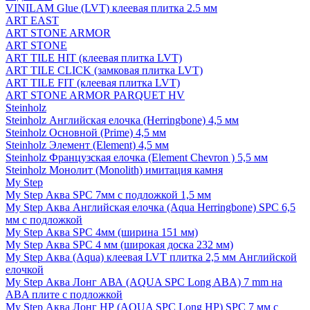
VINILAM Glue (LVT) клеевая плитка 2.5 мм
ART EAST
ART STONE ARMOR
ART STONE
ART TILE HIT (клеевая плитка LVT)
ART TILE CLICK (замковая плитка LVT)
ART TILE FIT (клеевая плитка LVT)
ART STONE ARMOR PARQUET HV
Steinholz
Steinholz Английская елочка (Herringbone) 4,5 мм
Steinholz Основной (Prime) 4,5 мм
Steinholz Элемент (Element) 4,5 мм
Steinholz Французская елочка (Element Chevron ) 5,5 мм
Steinholz Монолит (Monolith) имитация камня
My Step
My Step Аква SPC 7мм c подложкой 1,5 мм
My Step Аква Английская елочка (Aqua Herringbone) SPC 6,5
мм с подложкой
My Step Аква SPC 4мм (ширина 151 мм)
My Step Аква SPC 4 мм (широкая доска 232 мм)
My Step Аква (Aqua) клеевая LVT плитка 2,5 мм Английской
елочкой
My Step Аква Лонг АВА (AQUA SPC Long ABA) 7 mm на
ABA плите с подложкой
My Step Аква Лонг НР (AQUA SPC Long HP) SPC 7 мм с