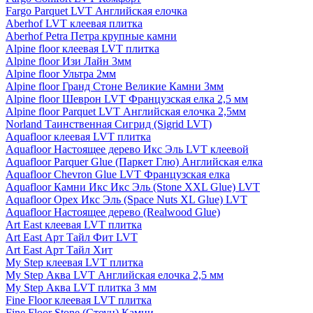
Fargo Parquet LVT Английская елочка
Aberhof LVT клеевая плитка
Aberhof Petra Петра крупные камни
Alpine floor клеевая LVT плитка
Alpine floor Изи Лайн 3мм
Alpine floor Ультра 2мм
Alpine floor Гранд Стоне Великие Камни 3мм
Alpine floor Шеврон LVT Французская елка 2,5 мм
Alpine floor Parquet LVT Английская елочка 2,5мм
Norland Таинственная Сигрид (Sigrid LVT)
Aquafloor клеевая LVT плитка
Aquafloor Настоящее дерево Икс Эль LVT клеевой
Aquafloor Parquer Glue (Паркет Глю) Английская елка
Aquafloor Chevron Glue LVT Французская елка
Aquafloor Камни Икс Икс Эль (Stone XXL Glue) LVT
Aquafloor Орех Икс Эль (Space Nuts XL Glue) LVT
Aquafloor Настоящее дерево (Realwood Glue)
Art East клеевая LVT плитка
Art East Арт Тайл Фит LVT
Art East Арт Тайл Хит
My Step клеевая LVT плитка
My Step Аква LVT Английская елочка 2,5 мм
My Step Аква LVT плитка 3 мм
Fine Floor клеевая LVT плитка
Fine Floor Stone (Стоун) Камни