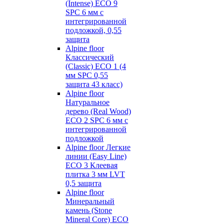
(Intense) ECO 9
SPC 6 мм с
интегрированной
подложкой, 0,55
защита
Alpine floor
Классический
(Classic) ECO 1 (4
мм SPC 0,55
защита 43 класс)
Alpine floor
Натуральное
дерево (Real Wood)
ECO 2 SPC 6 мм с
интегрированной
подложкой
Alpine floor Легкие
линии (Easy Line)
ECO 3 Клеевая
плитка 3 мм LVT
0,5 защита
Alpine floor
Минеральный
камень (Stone
Mineral Core) ECO