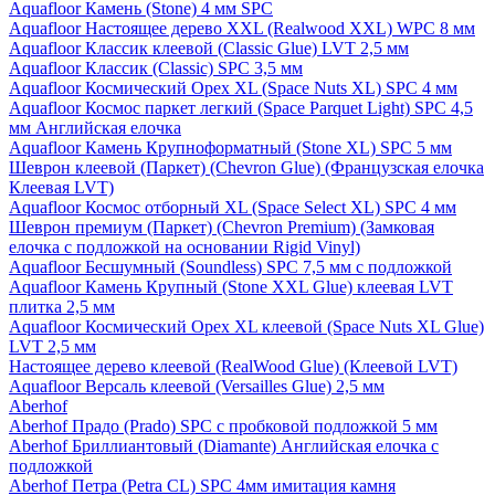
Aquafloor Камень (Stone) 4 мм SPC
Aquafloor Настоящее дерево XXL (Realwood XXL) WPC 8 мм
Aquafloor Классик клеевой (Classic Glue) LVT 2,5 мм
Aquafloor Классик (Classic) SPC 3,5 мм
Aquafloor Космический Орех XL (Space Nuts XL) SPC 4 мм
Aquafloor Космос паркет легкий (Space Parquet Light) SPC 4,5
мм Английская елочка
Aquafloor Камень Крупноформатный (Stone XL) SPC 5 мм
Шеврон клеевой (Паркет) (Chevron Glue) (Французская елочка
Клеевая LVT)
Aquafloor Космос отборный XL (Space Select XL) SPC 4 мм
Шеврон премиум (Паркет) (Chevron Premium) (Замковая
елочка с подложкой на основании Rigid Vinyl)
Aquafloor Бесшумный (Soundless) SPC 7,5 мм с подложкой
Aquafloor Камень Крупный (Stone XXL Glue) клеевая LVT
плитка 2,5 мм
Aquafloor Космический Орех XL клеевой (Space Nuts XL Glue)
LVT 2,5 мм
Настоящее дерево клеевой (RealWood Glue) (Клеевой LVT)
Aquafloor Версаль клеевой (Versailles Glue) 2,5 мм
Aberhof
Aberhof Прадо (Prado) SPC с пробковой подложкой 5 мм
Aberhof Бриллиантовый (Diamante) Английская елочка с
подложкой
Aberhof Петра (Petra CL) SPC 4мм имитация камня