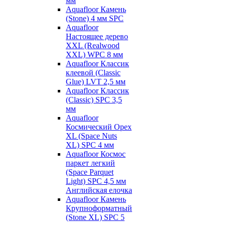
мм
Aquafloor Камень
(Stone) 4 мм SPC
Aquafloor
Настоящее дерево
XXL (Realwood
XXL) WPC 8 мм
Aquafloor Классик
клеевой (Classic
Glue) LVT 2,5 мм
Aquafloor Классик
(Classic) SPC 3,5
мм
Aquafloor
Космический Орех
XL (Space Nuts
XL) SPC 4 мм
Aquafloor Космос
паркет легкий
(Space Parquet
Light) SPC 4,5 мм
Английская елочка
Aquafloor Камень
Крупноформатный
(Stone XL) SPC 5