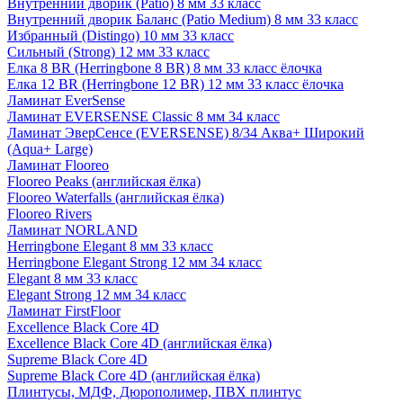
Внутренний дворик (Patio) 8 мм 33 класс
Внутренний дворик Баланс (Patio Medium) 8 мм 33 класс
Избранный (Distingo) 10 мм 33 класс
Сильный (Strong) 12 мм 33 класс
Елка 8 BR (Herringbone 8 BR) 8 мм 33 класс ёлочка
Елка 12 BR (Herringbone 12 BR) 12 мм 33 класс ёлочка
Ламинат EverSense
Ламинат EVERSENSE Classic 8 мм 34 класс
Ламинат ЭверСенсе (EVERSENSE) 8/34 Аква+ Широкий
(Aqua+ Large)
Ламинат Flooreo
Flooreo Peaks (английская ёлка)
Flooreo Waterfalls (английская ёлка)
Flooreo Rivers
Ламинат NORLAND
Herringbone Elegant 8 мм 33 класс
Herringbone Elegant Strong 12 мм 34 класс
Elegant 8 мм 33 класс
Elegant Strong 12 мм 34 класс
Ламинат FirstFloor
Excellence Black Core 4D
Excellence Black Core 4D (английская ёлка)
Supreme Black Core 4D
Supreme Black Core 4D (английская ёлка)
Плинтусы, МДФ, Дюрополимер, ПВХ плинтус