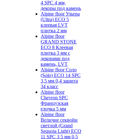
4 SPC 4 мм,
декоры под камень
Alpine floor Ультра
(Ultra) ECO 5
клеевая LVT
плитка 2 мм
Alpine floor
GRAND STONE
ECO 8 Клеевая
плитка 3 мм с
декорами под
камень, LVT
Alpine floor Соло
(Solo) ECO 14 SPC
3,5 мм 0,4 защита
34 класс
Alpine floor
Chevron SPC
Французская
елочка 5 мм
Alpine floor
Величие секвойи
светлой (Grand
Sequoia Light) ECO
11 SPC 3,5 мм 0,5