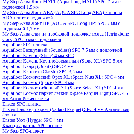
My Step Аква Лонг MATT (Aqua Long MATT) SPC 7 мм с
подложкой 1,5 мм
My Step Аква Лонг АВА (AQUA SPC Long ABA) 7 mm на
ABA плите с подложкой
My Step Аква Лонг НР (AQUA SPC Long HP) SPC 7 мм с
подложкой 1,5 мм
My Step Аква елка на пробковой подложке (Aqua Herringbone
Cork) SPC 5 мм с подложкой
Aquafloor SPC плитка
Aquafloor Бесшумный (Soundless) SPC 7,5 мм с подложкой
Aquafloor Камень (Stone) 4 мм SPC
Aquafloor Камень Крупноформатный (Stone XL) SPC 5 мм
Aquafloor Кварц (Quartz) SPC 4 мм
Aquafloor Классик (Classic) SPC 3,5 мм
Aquafloor Космический Орех XL (Space Nuts XL) SPC 4 мм
Aquafloor Космос (Space) SPC 4 мм
Aquafloor Космос отборный XL (Space Select XL) SPC 4 мм
Aquafloor Космос паркет легкий (Space Parquet Light) SPC 4,5
мм Английская елочка
Ensten SPC плитка
Ensten Валланд паркет (Valland Parquet) SPC 4 мм Английская
ёлочка
Ensten Уют (Hygge) SPC 4 мм
Кварц-паркет на SPC основе
My Step SPC-паркет