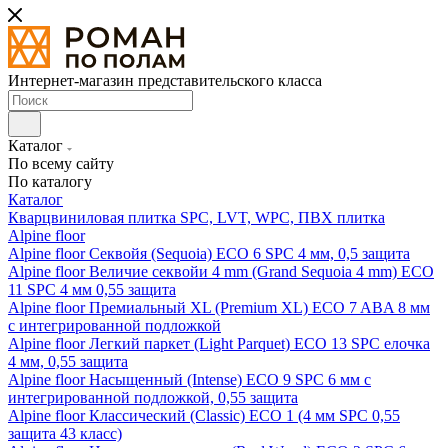
Интернет-магазин представительского класса
Каталог
По всему сайту
По каталогу
Каталог
Кварцвиниловая плитка SPC, LVT, WPC, ПВХ плитка
Alpine floor
Alpine floor Секвойя (Sequoia) ECO 6 SPC 4 мм, 0,5 защита
Alpine floor Величие секвойи 4 mm (Grand Sequoia 4 mm) ECO
11 SPC 4 мм 0,55 защита
Alpine floor Премиальный XL (Premium XL) ECO 7 ABA 8 мм
с интегрированной подложкой
Alpine floor Легкий паркет (Light Parquet) ECO 13 SPC елочка
4 мм, 0,55 защита
Alpine floor Насыщенный (Intense) ECO 9 SPC 6 мм с
интегрированной подложкой, 0,55 защита
Alpine floor Классический (Classic) ECO 1 (4 мм SPC 0,55
защита 43 класс)