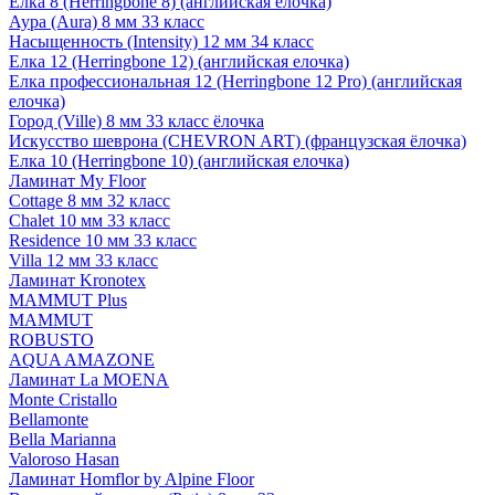
Елка 8 (Herringbone 8) (английская елочка)
Аура (Aura) 8 мм 33 класс
Насыщенность (Intensity) 12 мм 34 класс
Елка 12 (Herringbone 12) (английская елочка)
Елка профессиональная 12 (Herringbone 12 Pro) (английская
елочка)
Город (Ville) 8 мм 33 класс ёлочка
Искусство шеврона (CHEVRON ART) (французская ёлочка)
Елка 10 (Herringbone 10) (английская елочка)
Ламинат My Floor
Cottage 8 мм 32 класс
Chalet 10 мм 33 класс
Residence 10 мм 33 класс
Villa 12 мм 33 класс
Ламинат Kronotex
MAMMUT Plus
MAMMUT
ROBUSTO
AQUA AMAZONE
Ламинат La MOENA
Monte Cristallo
Bellamonte
Bella Marianna
Valoroso Hasan
Ламинат Homflor by Alpine Floor