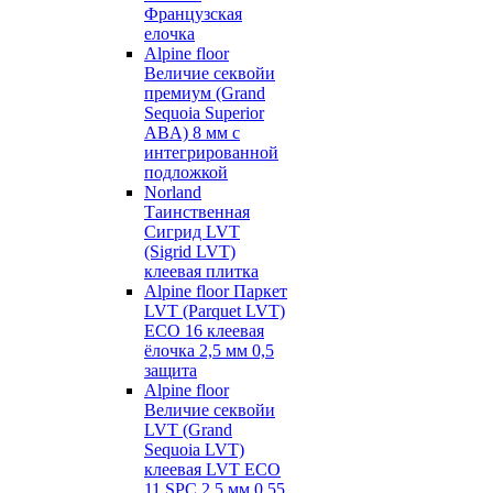
Французская
елочка
Alpine floor
Величие секвойи
премиум (Grand
Sequoia Superior
ABA) 8 мм с
интегрированной
подложкой
Norland
Таинственная
Сигрид LVT
(Sigrid LVT)
клеевая плитка
Alpine floor Паркет
LVT (Parquet LVT)
ECO 16 клеевая
ёлочка 2,5 мм 0,5
защита
Alpine floor
Величие секвойи
LVT (Grand
Sequoia LVT)
клеевая LVT ECO
11 SPC 2,5 мм 0,55