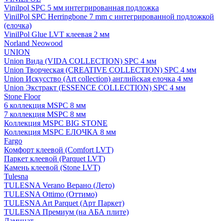
Vinilpol SPC 5 мм интегрированная подложка
VinilPol SPC Herringbone 7 mm с интегрированной подложкой
(елочка)
VinilPol Glue LVT клеевая 2 мм
Norland Neowood
UNION
Union Вида (VIDA COLLECTION) SPC 4 мм
Union Творческая (CREATIVE COLLECTION) SPC 4 мм
Union Искусство (Art collection) английская елочка 4 мм
Union Экстракт (ESSENCE COLLECTION) SPC 4 мм
Stone Floor
6 коллекция MSPC 8 мм
7 коллекция MSPC 8 мм
Коллекция MSPC BIG STONE
Коллекция MSPC ЕЛОЧКА 8 мм
Fargo
Комфорт клеевой (Comfort LVT)
Паркет клеевой (Parquet LVT)
Камень клеевой (Stone LVT)
Tulesna
TULESNA Verano Верано (Лето)
TULESNA Ottimo (Оттимо)
TULESNA Art Parquet (Арт Паркет)
TULESNA Премиум (на АБА плите)
Ламинат