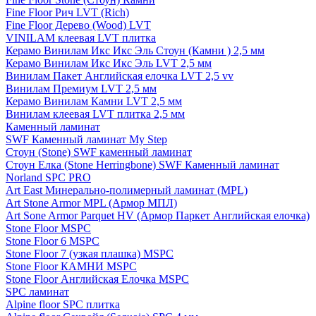
Fine Floor Рич LVT (Rich)
Fine Floor Дерево (Wood) LVT
VINILAM клеевая LVT плитка
Керамо Винилам Икс Икс Эль Стоун (Камни ) 2,5 мм
Керамо Винилам Икс Икс Эль LVT 2,5 мм
Винилам Пакет Английская елочка LVT 2,5 vv
Винилам Премиум LVT 2,5 мм
Керамо Винилам Камни LVT 2,5 мм
Винилам клеевая LVT плитка 2,5 мм
Каменный ламинат
SWF Каменный ламинат My Step
Стоун (Stone) SWF каменный ламинат
Стоун Елка (Stone Herringbone) SWF Каменный ламинат
Norland SPC PRO
Art East Минерально-полимерный ламинат (MPL)
Art Stone Armor MPL (Армор МПЛ)
Art Sone Armor Parquet HV (Армор Паркет Английская елочка)
Stone Floor MSPC
Stone Floor 6 MSPC
Stone Floor 7 (узкая плашка) MSPC
Stone Floor КАМНИ MSPC
Stone Floor Английская Елочка MSPC
SPC ламинат
Alpine floor SPC плитка