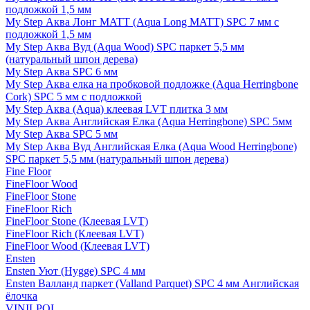
подложкой 1,5 мм
My Step Аква Лонг MATT (Aqua Long MATT) SPC 7 мм с
подложкой 1,5 мм
My Step Аква Вуд (Aqua Wood) SPC паркет 5,5 мм
(натуральный шпон дерева)
My Step Аква SPC 6 мм
My Step Аква елка на пробковой подложке (Aqua Herringbone
Cork) SPC 5 мм с подложкой
My Step Аква (Aqua) клеевая LVT плитка 3 мм
My Step Аква Английская Елка (Aqua Herringbone) SPC 5мм
My Step Аква SPC 5 мм
My Step Аква Вуд Английская Елка (Aqua Wood Herringbone)
SPC паркет 5,5 мм (натуральный шпон дерева)
Fine Floor
FineFloor Wood
FineFloor Stone
FineFloor Rich
FineFloor Stone (Клеевая LVT)
FineFloor Rich (Клеевая LVT)
FineFloor Wood (Клеевая LVT)
Ensten
Ensten Уют (Hygge) SPC 4 мм
Ensten Валланд паркет (Valland Parquet) SPC 4 мм Английская
ёлочка
VINILPOL