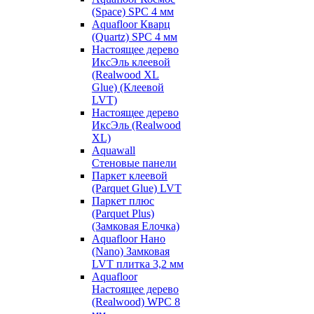
(Space) SPC 4 мм
Aquafloor Кварц
(Quartz) SPC 4 мм
Настоящее дерево
ИксЭль клеевой
(Realwood XL
Glue) (Клеевой
LVT)
Настоящее дерево
ИксЭль (Realwood
XL)
Aquawall
Стеновые панели
Паркет клеевой
(Parquet Glue) LVT
Паркет плюс
(Parquet Plus)
(Замковая Елочка)
Aquafloor Нано
(Nano) Замковая
LVT плитка 3,2 мм
Aquafloor
Настоящее дерево
(Realwood) WPC 8