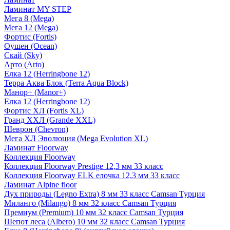
Ламинат MY STEP
Мега 8 (Mega)
Мега 12 (Mega)
Фортис (Fortis)
Оушен (Ocean)
Скай (Sky)
Арто (Arto)
Елка 12 (Herringbone 12)
Терра Аква Блок (Terra Aqua Block)
Манор+ (Manor+)
Елка 12 (Herringbone 12)
Фортис ХЛ (Fortis XL)
Гранд ХХЛ (Grande XXL)
Шеврон (Chevron)
Мега ХЛ Эволюция (Mega Evolution XL)
Ламинат Floorway
Коллекция Floorway
Коллекция Floorway Prestige 12,3 мм 33 класс
Коллекция Floorway ELK елочка 12,3 мм 33 класс
Ламинат Alpine floor
Дух природы (Legno Extra) 8 мм 33 класс Camsan Турция
Миланго (Milango) 8 мм 32 класс Camsan Турция
Премиум (Premium) 10 мм 32 класс Camsan Турция
Шепот леса (Albero) 10 мм 32 класс Camsan Турция