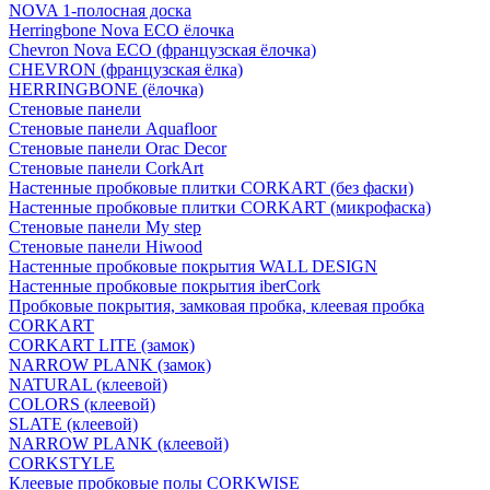
NOVA 1-полосная доска
Herringbone Nova ECO ёлочка
Chevron Nova ECO (французская ёлочка)
CHEVRON (французская ёлка)
HERRINGBONE (ёлочка)
Стеновые панели
Стеновые панели Aquafloor
Стеновые панели Orac Decor
Стеновые панели CorkArt
Настенные пробковые плитки CORKART (без фаски)
Настенные пробковые плитки CORKART (микрофаска)
Стеновые панели My step
Стеновые панели Hiwood
Настенные пробковые покрытия WALL DESIGN
Настенные пробковые покрытия iberCork
Пробковые покрытия, замковая пробка, клеевая пробка
CORKART
CORKART LITE (замок)
NARROW PLANK (замок)
NATURAL (клеевой)
COLORS (клеевой)
SLATE (клеевой)
NARROW PLANK (клеевой)
CORKSTYLE
Клеевые пробковые полы CORKWISE