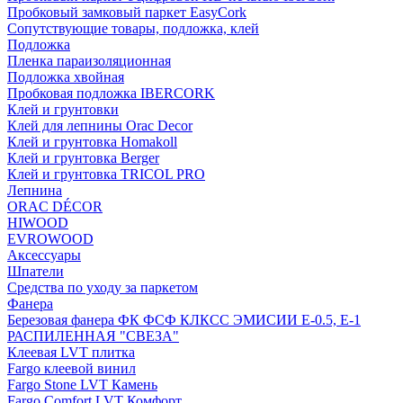
Пробковый замковый паркет EasyCork
Сопутствующие товары, подложка, клей
Подложка
Пленка параизоляционная
Подложка хвойная
Пробковая подложка IBERCORK
Клей и грунтовки
Клей для лепнины Orac Decor
Клей и грунтовка Homakoll
Клей и грунтовка Berger
Клей и грунтовка TRICOL PRO
Лепнина
ORAC DÉCOR
HIWOOD
EVROWOOD
Аксессуары
Шпатели
Средства по уходу за паркетом
Фанера
Березовая фанера ФК ФСФ КЛКСС ЭМИСИИ Е-0.5, Е-1
РАСПИЛЕННАЯ "СВЕЗА"
Клеевая LVT плитка
Fargo клеевой винил
Fargo Stone LVT Камень
Fargo Comfort LVT Комфорт