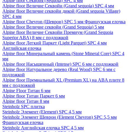
Alpine floor Секвойя (Sequoia) SPC 4 мм
Alpine floor Величие Секвойи (Grand sequoia) SPC 4 мм
Alpine floor Величие секвойи дикой (Grand sequoia Village)
SPC 4 мм
Alpine floor Chevron (Шеврон) SPC 5 мм Французская елочка
Alpine floor Величие секвойи (Grand Sequoia) 5 мм
Alpine floor Величие Секвойи Премиум (Grand Sequoia
Superior ABA) 8 мм с подложкой
Alpine floor Легкий Паркет (Light Parquet) SPC 4 мм
Английская елочка
Alpine floor Минеральный камень (Stone Mineral Core) SPC 4
мм
Alpine floor Насыщенный (Intense) SPC 6 мм с подложкой
Alpine floor Натуральное дерево (Real Wood) SPC 6 мм с
подложкой
Alpine floor Премиальный XL (Premium XL) на ABA плите 8
мм с подложкой
Alpine Floor Титан 6 мм
Alpine floor Титан Паркет 6 мм
Alpine floor Титан 8 мм
Steinholz SPC плитка
Steinholz Элемент (Element) SPC 4,5 мм
Steinholz Элемент Шеврон (Element Chevron) SPC 5,5 мм
Французская елочка
Steinholz Английская елочка SPC 4,5 мм