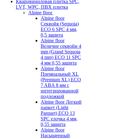
Кварцвиниловая плитка SPC,
LVT, WPC, ПВХ плитка
Alpine floor
Alpine floor
Секвойя (Sequoia)
ECO 6 SPC 4 мм,
0,5 защита
Alpine floor
Величие секвойи 4
mm (Grand Sequoia
4 mm) ECO 11 SPC
4 мм 0,55 защита
Alpine floor
Премиальный XL
(Premium XL) ECO
7 ABA 8 мм с
интегрированной
подложкой
Alpine floor Легкий
паркет (Light
Parquet) ECO 13
SPC елочка 4 мм,
0,55 защита
Alpine floor
Насыщенный