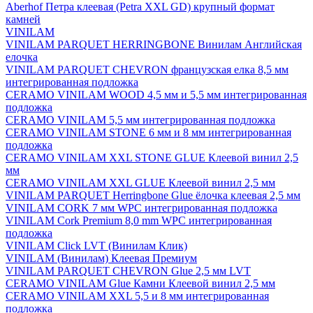
Aberhof Петра клеевая (Petra XXL GD) крупный формат
камней
VINILAM
VINILAM PARQUET HERRINGBONE Винилам Английская
елочка
VINILAM PARQUET CHEVRON французская елка 8,5 мм
интегрированная подложка
CERAMO VINILAM WOOD 4,5 мм и 5,5 мм интегрированная
подложка
CERAMO VINILAM 5,5 мм интегрированная подложка
CERAMO VINILAM STONE 6 мм и 8 мм интегрированная
подложка
CERAMO VINILAM XXL STONE GLUE Клеевой винил 2,5
мм
CERAMO VINILAM XXL GLUE Клеевой винил 2,5 мм
VINILAM PARQUET Herringbone Glue ёлочка клеевая 2,5 мм
VINILAM CORK 7 мм WPC интегрированная подложка
VINILAM Cork Premium 8,0 mm WPC интегрированная
подложка
VINILAM Click LVT (Винилам Клик)
VINILAM (Винилам) Клеевая Премиум
VINILAM PARQUET CHEVRON Glue 2,5 мм LVT
CERAMO VINILAM Glue Камни Клеевой винил 2,5 мм
CERAMO VINILAM XXL 5,5 и 8 мм интегрированная
подложка