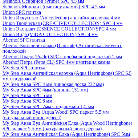
Steinholz Основной (Prime) SPC 4,5 мм
Steinholz Монолит (имитация камня) SPC 4,5 мм
Union SPC плитка
Union Искусство (Art collection) английская елочка 4 мм
Union Творческая (CREATIVE COLLECTION) SPC 4 мм
Union Экстракт (ESSENCE COLLECTION) SPC 4 мм
Union Вида (VIDA COLLECTION) SPC 4 мм
Aberhof SPC плитка
Aberhof Бриллиантовый (Diamante) Английская елочка с
подложкой
Aberhof Прадо (Prado) SPC с пробковой подложкой 5 мм
Aberhof Петра (Petra CL) SPC 4мм имитация камня
My Step SPC плитка
My Step Аква Английская елочка (Aqua Herringbone) SPC 6,5
мм с подложкой
My Step Аква SPC 4 мм (широкая доска 232 мм)
My Step Аква SPC 4мм (ширина 151 мм)
My Step Аква SPC 5 мм
My Step Аква SPC 6 мм
My Step Аква SPC 7мм c подложкой 1,5 мм
My Step Аква Вуд (Aqua Wood) SPC паркет 5,5 мм
(натуральный шпон дерева)
My Step Аква Вуд Английская Елка (Aqua Wood Herringbone)
SPC паркет 5,5 мм (натуральный шпон дерева)
My Step Аква Английская Елка (Aqua Herringbone) SPC 5мм