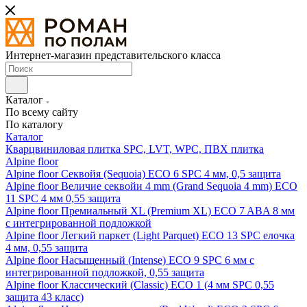
Интернет-магазин представительского класса
Каталог
По всему сайту
По каталогу
Каталог
Кварцвиниловая плитка SPC, LVT, WPC, ПВХ плитка
Alpine floor
Alpine floor Секвойя (Sequoia) ECO 6 SPC 4 мм, 0,5 защита
Alpine floor Величие секвойи 4 mm (Grand Sequoia 4 mm) ECO
11 SPC 4 мм 0,55 защита
Alpine floor Премиальный XL (Premium XL) ECO 7 ABA 8 мм
с интегрированной подложкой
Alpine floor Легкий паркет (Light Parquet) ECO 13 SPC елочка
4 мм, 0,55 защита
Alpine floor Насыщенный (Intense) ECO 9 SPC 6 мм с
интегрированной подложкой, 0,55 защита
Alpine floor Классический (Classic) ECO 1 (4 мм SPC 0,55
защита 43 класс)