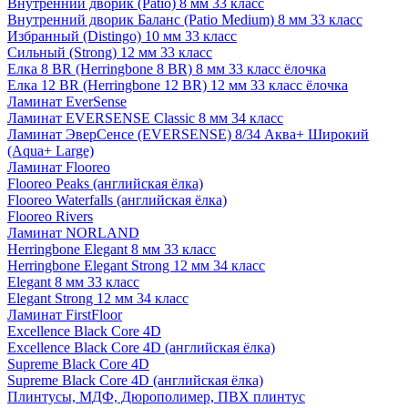
Внутренний дворик (Patio) 8 мм 33 класс
Внутренний дворик Баланс (Patio Medium) 8 мм 33 класс
Избранный (Distingo) 10 мм 33 класс
Сильный (Strong) 12 мм 33 класс
Елка 8 BR (Herringbone 8 BR) 8 мм 33 класс ёлочка
Елка 12 BR (Herringbone 12 BR) 12 мм 33 класс ёлочка
Ламинат EverSense
Ламинат EVERSENSE Classic 8 мм 34 класс
Ламинат ЭверСенсе (EVERSENSE) 8/34 Аква+ Широкий
(Aqua+ Large)
Ламинат Flooreo
Flooreo Peaks (английская ёлка)
Flooreo Waterfalls (английская ёлка)
Flooreo Rivers
Ламинат NORLAND
Herringbone Elegant 8 мм 33 класс
Herringbone Elegant Strong 12 мм 34 класс
Elegant 8 мм 33 класс
Elegant Strong 12 мм 34 класс
Ламинат FirstFloor
Excellence Black Core 4D
Excellence Black Core 4D (английская ёлка)
Supreme Black Core 4D
Supreme Black Core 4D (английская ёлка)
Плинтусы, МДФ, Дюрополимер, ПВХ плинтус