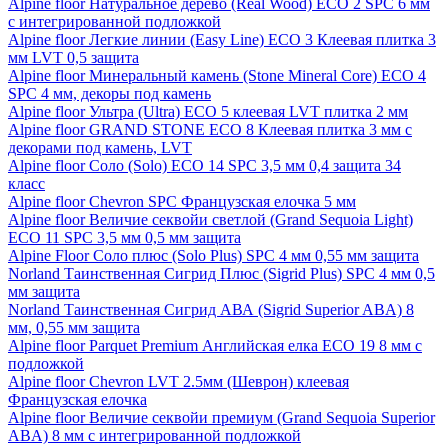
Alpine floor Натуральное дерево (Real Wood) ECO 2 SPC 6 мм
с интегрированной подложкой
Alpine floor Легкие линии (Easy Line) ECO 3 Клеевая плитка 3
мм LVT 0,5 защита
Alpine floor Минеральный камень (Stone Mineral Core) ECO 4
SPC 4 мм, декоры под камень
Alpine floor Ультра (Ultra) ECO 5 клеевая LVT плитка 2 мм
Alpine floor GRAND STONE ECO 8 Клеевая плитка 3 мм с
декорами под камень, LVT
Alpine floor Соло (Solo) ECO 14 SPC 3,5 мм 0,4 защита 34
класс
Alpine floor Chevron SPC Французская елочка 5 мм
Alpine floor Величие секвойи светлой (Grand Sequoia Light)
ECO 11 SPC 3,5 мм 0,5 мм защита
Alpine Floor Соло плюс (Solo Plus) SPC 4 мм 0,55 мм защита
Norland Таинственная Сигрид Плюс (Sigrid Plus) SPC 4 мм 0,5
мм защита
Norland Таинственная Сигрид АВА (Sigrid Superior ABA) 8
мм, 0,55 мм защита
Alpine floor Parquet Premium Английская елка ECO 19 8 мм с
подложкой
Alpine floor Chevron LVT 2.5мм (Шеврон) клеевая
Французская елочка
Alpine floor Величие секвойи премиум (Grand Sequoia Superior
ABA) 8 мм с интегрированной подложкой