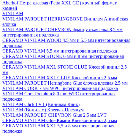
Aberhof Петра клеевая (Petra XXL GD) крупный формат
камней
VINILAM
VINILAM PARQUET HERRINGBONE Винилам Английская
елочка
VINILAM PARQUET CHEVRON французская елка 8,5 мм
интегрированная подложка
CERAMO VINILAM WOOD 4,5 мм и 5,5 мм интегрированная
подложка
CERAMO VINILAM 5,5 мм интегрированная подложка
CERAMO VINILAM STONE 6 мм и 8 мм интегрированная
подложка
CERAMO VINILAM XXL STONE GLUE Клеевой винил 2,5
мм
CERAMO VINILAM XXL GLUE Клеевой винил 2,5 мм
VINILAM PARQUET Herringbone Glue ёлочка клеевая 2,5 мм
VINILAM CORK 7 мм WPC интегрированная подложка
VINILAM Cork Premium 8,0 mm WPC интегрированная
подложка
VINILAM Click LVT (Винилам Клик)
VINILAM (Винилам) Клеевая Премиум
VINILAM PARQUET CHEVRON Glue 2,5 мм LVT
CERAMO VINILAM Glue Камни Клеевой винил 2,5 мм
CERAMO VINILAM XXL 5,5 и 8 мм интегрированная
подложка