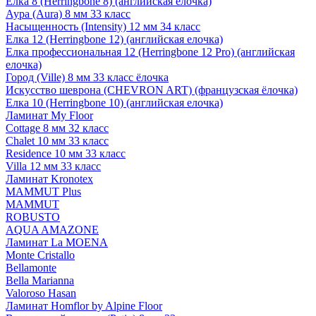
Елка 8 (Herringbone 8) (английская елочка)
Аура (Aura) 8 мм 33 класс
Насыщенность (Intensity) 12 мм 34 класс
Елка 12 (Herringbone 12) (английская елочка)
Елка профессиональная 12 (Herringbone 12 Pro) (английская
елочка)
Город (Ville) 8 мм 33 класс ёлочка
Искусство шеврона (CHEVRON ART) (французская ёлочка)
Елка 10 (Herringbone 10) (английская елочка)
Ламинат My Floor
Cottage 8 мм 32 класс
Chalet 10 мм 33 класс
Residence 10 мм 33 класс
Villa 12 мм 33 класс
Ламинат Kronotex
MAMMUT Plus
MAMMUT
ROBUSTO
AQUA AMAZONE
Ламинат La MOENA
Monte Cristallo
Bellamonte
Bella Marianna
Valoroso Hasan
Ламинат Homflor by Alpine Floor