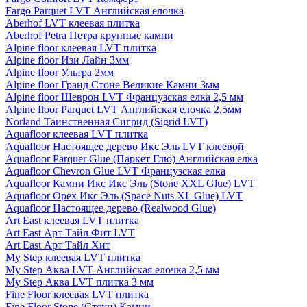
Fargo Parquet LVT Английская елочка
Aberhof LVT клеевая плитка
Aberhof Petra Петра крупные камни
Alpine floor клеевая LVT плитка
Alpine floor Изи Лайн 3мм
Alpine floor Ультра 2мм
Alpine floor Гранд Стоне Великие Камни 3мм
Alpine floor Шеврон LVT Французская елка 2,5 мм
Alpine floor Parquet LVT Английская елочка 2,5мм
Norland Таинственная Сигрид (Sigrid LVT)
Aquafloor клеевая LVT плитка
Aquafloor Настоящее дерево Икс Эль LVT клеевой
Aquafloor Parquer Glue (Паркет Глю) Английская елка
Aquafloor Chevron Glue LVT Французская елка
Aquafloor Камни Икс Икс Эль (Stone XXL Glue) LVT
Aquafloor Орех Икс Эль (Space Nuts XL Glue) LVT
Aquafloor Настоящее дерево (Realwood Glue)
Art East клеевая LVT плитка
Art East Арт Тайл Фит LVT
Art East Арт Тайл Хит
My Step клеевая LVT плитка
My Step Аква LVT Английская елочка 2,5 мм
My Step Аква LVT плитка 3 мм
Fine Floor клеевая LVT плитка
Fine Floor Stone (Стоун) Камни