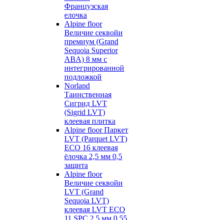
Французская
елочка
Alpine floor
Величие секвойи
премиум (Grand
Sequoia Superior
ABA) 8 мм с
интегрированной
подложкой
Norland
Таинственная
Сигрид LVT
(Sigrid LVT)
клеевая плитка
Alpine floor Паркет
LVT (Parquet LVT)
ECO 16 клеевая
ёлочка 2,5 мм 0,5
защита
Alpine floor
Величие секвойи
LVT (Grand
Sequoia LVT)
клеевая LVT ECO
11 SPC 2,5 мм 0,55