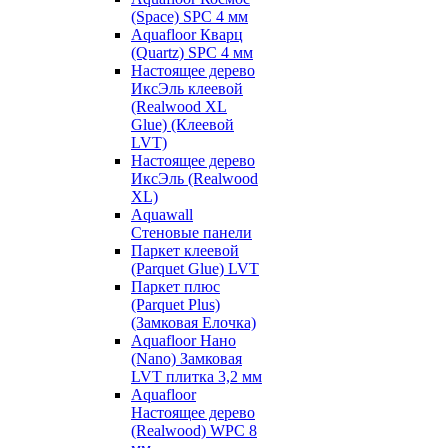
(Space) SPC 4 мм
Aquafloor Кварц
(Quartz) SPC 4 мм
Настоящее дерево
ИксЭль клеевой
(Realwood XL
Glue) (Клеевой
LVT)
Настоящее дерево
ИксЭль (Realwood
XL)
Aquawall
Стеновые панели
Паркет клеевой
(Parquet Glue) LVT
Паркет плюс
(Parquet Plus)
(Замковая Елочка)
Aquafloor Нано
(Nano) Замковая
LVT плитка 3,2 мм
Aquafloor
Настоящее дерево
(Realwood) WPC 8