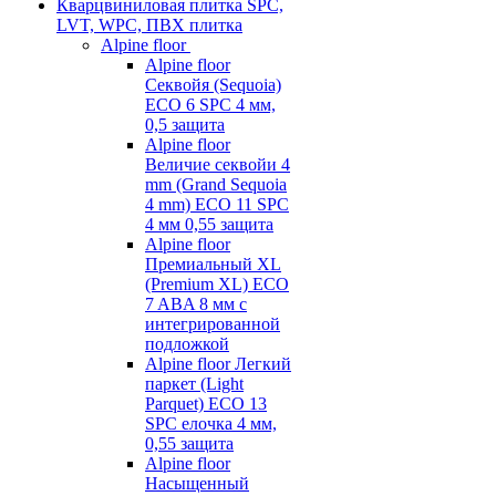
Кварцвиниловая плитка SPC,
LVT, WPC, ПВХ плитка
Alpine floor
Alpine floor
Секвойя (Sequoia)
ECO 6 SPC 4 мм,
0,5 защита
Alpine floor
Величие секвойи 4
mm (Grand Sequoia
4 mm) ECO 11 SPC
4 мм 0,55 защита
Alpine floor
Премиальный XL
(Premium XL) ECO
7 ABA 8 мм с
интегрированной
подложкой
Alpine floor Легкий
паркет (Light
Parquet) ECO 13
SPC елочка 4 мм,
0,55 защита
Alpine floor
Насыщенный