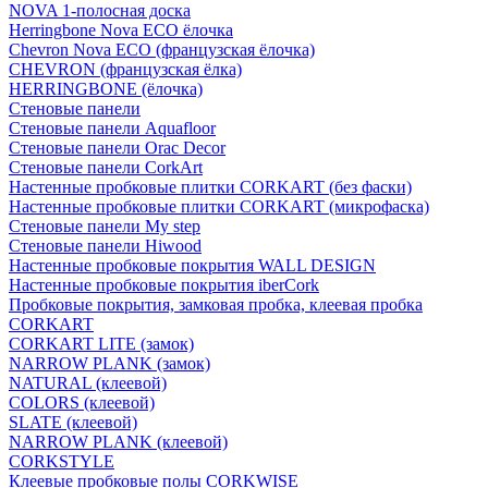
NOVA 1-полосная доска
Herringbone Nova ECO ёлочка
Chevron Nova ECO (французская ёлочка)
CHEVRON (французская ёлка)
HERRINGBONE (ёлочка)
Стеновые панели
Стеновые панели Aquafloor
Стеновые панели Orac Decor
Стеновые панели CorkArt
Настенные пробковые плитки CORKART (без фаски)
Настенные пробковые плитки CORKART (микрофаска)
Стеновые панели My step
Стеновые панели Hiwood
Настенные пробковые покрытия WALL DESIGN
Настенные пробковые покрытия iberCork
Пробковые покрытия, замковая пробка, клеевая пробка
CORKART
CORKART LITE (замок)
NARROW PLANK (замок)
NATURAL (клеевой)
COLORS (клеевой)
SLATE (клеевой)
NARROW PLANK (клеевой)
CORKSTYLE
Клеевые пробковые полы CORKWISE