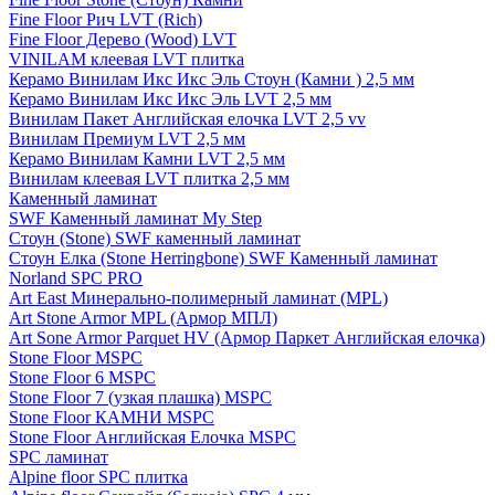
Fine Floor Рич LVT (Rich)
Fine Floor Дерево (Wood) LVT
VINILAM клеевая LVT плитка
Керамо Винилам Икс Икс Эль Стоун (Камни ) 2,5 мм
Керамо Винилам Икс Икс Эль LVT 2,5 мм
Винилам Пакет Английская елочка LVT 2,5 vv
Винилам Премиум LVT 2,5 мм
Керамо Винилам Камни LVT 2,5 мм
Винилам клеевая LVT плитка 2,5 мм
Каменный ламинат
SWF Каменный ламинат My Step
Стоун (Stone) SWF каменный ламинат
Стоун Елка (Stone Herringbone) SWF Каменный ламинат
Norland SPC PRO
Art East Минерально-полимерный ламинат (MPL)
Art Stone Armor MPL (Армор МПЛ)
Art Sone Armor Parquet HV (Армор Паркет Английская елочка)
Stone Floor MSPC
Stone Floor 6 MSPC
Stone Floor 7 (узкая плашка) MSPC
Stone Floor КАМНИ MSPC
Stone Floor Английская Елочка MSPC
SPC ламинат
Alpine floor SPC плитка