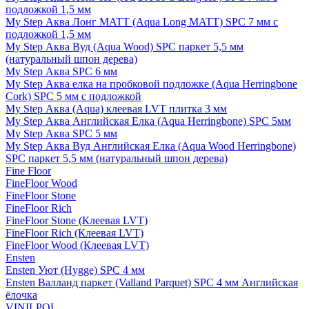
подложкой 1,5 мм
My Step Аква Лонг MATT (Aqua Long MATT) SPC 7 мм с
подложкой 1,5 мм
My Step Аква Вуд (Aqua Wood) SPC паркет 5,5 мм
(натуральный шпон дерева)
My Step Аква SPC 6 мм
My Step Аква елка на пробковой подложке (Aqua Herringbone
Cork) SPC 5 мм с подложкой
My Step Аква (Aqua) клеевая LVT плитка 3 мм
My Step Аква Английская Елка (Aqua Herringbone) SPC 5мм
My Step Аква SPC 5 мм
My Step Аква Вуд Английская Елка (Aqua Wood Herringbone)
SPC паркет 5,5 мм (натуральный шпон дерева)
Fine Floor
FineFloor Wood
FineFloor Stone
FineFloor Rich
FineFloor Stone (Клеевая LVT)
FineFloor Rich (Клеевая LVT)
FineFloor Wood (Клеевая LVT)
Ensten
Ensten Уют (Hygge) SPC 4 мм
Ensten Валланд паркет (Valland Parquet) SPC 4 мм Английская
ёлочка
VINILPOL