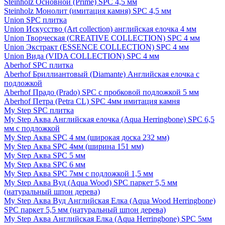
Steinholz Основной (Prime) SPC 4,5 мм
Steinholz Монолит (имитация камня) SPC 4,5 мм
Union SPC плитка
Union Искусство (Art collection) английская елочка 4 мм
Union Творческая (CREATIVE COLLECTION) SPC 4 мм
Union Экстракт (ESSENCE COLLECTION) SPC 4 мм
Union Вида (VIDA COLLECTION) SPC 4 мм
Aberhof SPC плитка
Aberhof Бриллиантовый (Diamante) Английская елочка с
подложкой
Aberhof Прадо (Prado) SPC с пробковой подложкой 5 мм
Aberhof Петра (Petra CL) SPC 4мм имитация камня
My Step SPC плитка
My Step Аква Английская елочка (Aqua Herringbone) SPC 6,5
мм с подложкой
My Step Аква SPC 4 мм (широкая доска 232 мм)
My Step Аква SPC 4мм (ширина 151 мм)
My Step Аква SPC 5 мм
My Step Аква SPC 6 мм
My Step Аква SPC 7мм c подложкой 1,5 мм
My Step Аква Вуд (Aqua Wood) SPC паркет 5,5 мм
(натуральный шпон дерева)
My Step Аква Вуд Английская Елка (Aqua Wood Herringbone)
SPC паркет 5,5 мм (натуральный шпон дерева)
My Step Аква Английская Елка (Aqua Herringbone) SPC 5мм