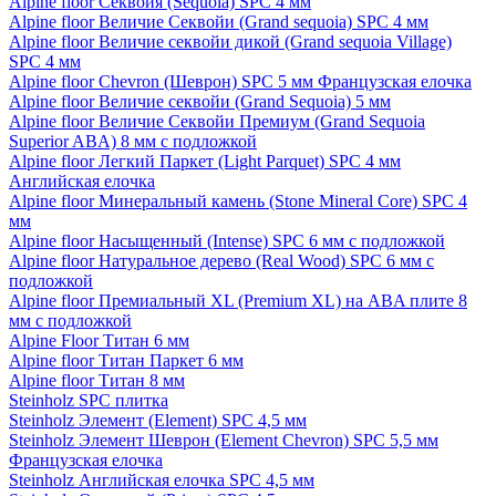
Alpine floor Секвойя (Sequoia) SPC 4 мм
Alpine floor Величие Секвойи (Grand sequoia) SPC 4 мм
Alpine floor Величие секвойи дикой (Grand sequoia Village)
SPC 4 мм
Alpine floor Chevron (Шеврон) SPC 5 мм Французская елочка
Alpine floor Величие секвойи (Grand Sequoia) 5 мм
Alpine floor Величие Секвойи Премиум (Grand Sequoia
Superior ABA) 8 мм с подложкой
Alpine floor Легкий Паркет (Light Parquet) SPC 4 мм
Английская елочка
Alpine floor Минеральный камень (Stone Mineral Core) SPC 4
мм
Alpine floor Насыщенный (Intense) SPC 6 мм с подложкой
Alpine floor Натуральное дерево (Real Wood) SPC 6 мм с
подложкой
Alpine floor Премиальный XL (Premium XL) на ABA плите 8
мм с подложкой
Alpine Floor Титан 6 мм
Alpine floor Титан Паркет 6 мм
Alpine floor Титан 8 мм
Steinholz SPC плитка
Steinholz Элемент (Element) SPC 4,5 мм
Steinholz Элемент Шеврон (Element Chevron) SPC 5,5 мм
Французская елочка
Steinholz Английская елочка SPC 4,5 мм