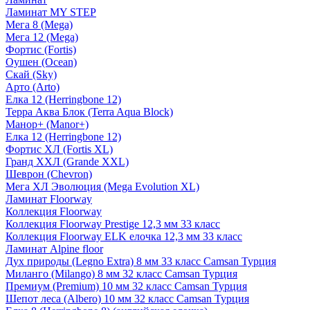
Ламинат MY STEP
Мега 8 (Mega)
Мега 12 (Mega)
Фортис (Fortis)
Оушен (Ocean)
Скай (Sky)
Арто (Arto)
Елка 12 (Herringbone 12)
Терра Аква Блок (Terra Aqua Block)
Манор+ (Manor+)
Елка 12 (Herringbone 12)
Фортис ХЛ (Fortis XL)
Гранд ХХЛ (Grande XXL)
Шеврон (Chevron)
Мега ХЛ Эволюция (Mega Evolution XL)
Ламинат Floorway
Коллекция Floorway
Коллекция Floorway Prestige 12,3 мм 33 класс
Коллекция Floorway ELK елочка 12,3 мм 33 класс
Ламинат Alpine floor
Дух природы (Legno Extra) 8 мм 33 класс Camsan Турция
Миланго (Milango) 8 мм 32 класс Camsan Турция
Премиум (Premium) 10 мм 32 класс Camsan Турция
Шепот леса (Albero) 10 мм 32 класс Camsan Турция