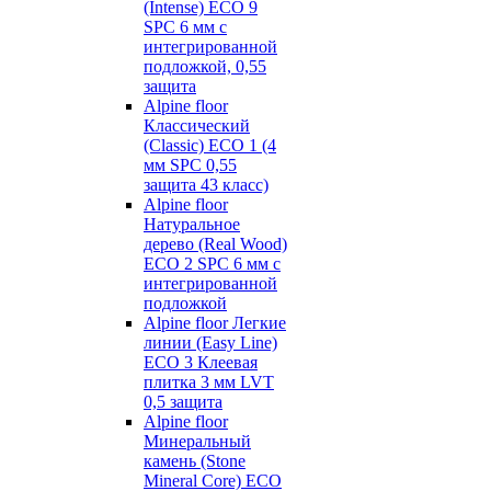
(Intense) ECO 9
SPC 6 мм с
интегрированной
подложкой, 0,55
защита
Alpine floor
Классический
(Classic) ECO 1 (4
мм SPC 0,55
защита 43 класс)
Alpine floor
Натуральное
дерево (Real Wood)
ECO 2 SPC 6 мм с
интегрированной
подложкой
Alpine floor Легкие
линии (Easy Line)
ECO 3 Клеевая
плитка 3 мм LVT
0,5 защита
Alpine floor
Минеральный
камень (Stone
Mineral Core) ECO