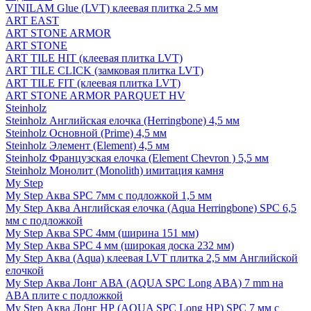
VINILAM Glue (LVT) клеевая плитка 2.5 мм
ART EAST
ART STONE ARMOR
ART STONE
ART TILE HIT (клеевая плитка LVT)
ART TILE CLICK (замковая плитка LVT)
ART TILE FIT (клеевая плитка LVT)
ART STONE ARMOR PARQUET HV
Steinholz
Steinholz Английская елочка (Herringbone) 4,5 мм
Steinholz Основной (Prime) 4,5 мм
Steinholz Элемент (Element) 4,5 мм
Steinholz Французская елочка (Element Chevron ) 5,5 мм
Steinholz Монолит (Monolith) имитация камня
My Step
My Step Аква SPC 7мм c подложкой 1,5 мм
My Step Аква Английская елочка (Aqua Herringbone) SPC 6,5
мм с подложкой
My Step Аква SPC 4мм (ширина 151 мм)
My Step Аква SPC 4 мм (широкая доска 232 мм)
My Step Аква (Aqua) клеевая LVT плитка 2,5 мм Английской
елочкой
My Step Аква Лонг АВА (AQUA SPC Long ABA) 7 mm на
ABA плите с подложкой
My Step Аква Лонг НР (AQUA SPC Long HP) SPC 7 мм с