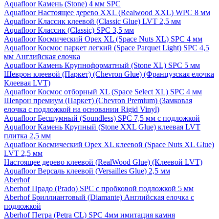
Aquafloor Камень (Stone) 4 мм SPC
Aquafloor Настоящее дерево XXL (Realwood XXL) WPC 8 мм
Aquafloor Классик клеевой (Classic Glue) LVT 2,5 мм
Aquafloor Классик (Classic) SPC 3,5 мм
Aquafloor Космический Орех XL (Space Nuts XL) SPC 4 мм
Aquafloor Космос паркет легкий (Space Parquet Light) SPC 4,5
мм Английская елочка
Aquafloor Камень Крупноформатный (Stone XL) SPC 5 мм
Шеврон клеевой (Паркет) (Chevron Glue) (Французская елочка
Клеевая LVT)
Aquafloor Космос отборный XL (Space Select XL) SPC 4 мм
Шеврон премиум (Паркет) (Chevron Premium) (Замковая
елочка с подложкой на основании Rigid Vinyl)
Aquafloor Бесшумный (Soundless) SPC 7,5 мм с подложкой
Aquafloor Камень Крупный (Stone XXL Glue) клеевая LVT
плитка 2,5 мм
Aquafloor Космический Орех XL клеевой (Space Nuts XL Glue)
LVT 2,5 мм
Настоящее дерево клеевой (RealWood Glue) (Клеевой LVT)
Aquafloor Версаль клеевой (Versailles Glue) 2,5 мм
Aberhof
Aberhof Прадо (Prado) SPC с пробковой подложкой 5 мм
Aberhof Бриллиантовый (Diamante) Английская елочка с
подложкой
Aberhof Петра (Petra CL) SPC 4мм имитация камня