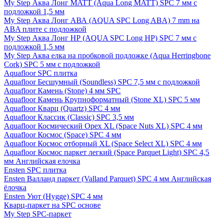
My Step Аква Лонг MATT (Aqua Long MATT) SPC 7 мм с
подложкой 1,5 мм
My Step Аква Лонг АВА (AQUA SPC Long ABA) 7 mm на
ABA плите с подложкой
My Step Аква Лонг НР (AQUA SPC Long HP) SPC 7 мм с
подложкой 1,5 мм
My Step Аква елка на пробковой подложке (Aqua Herringbone
Cork) SPC 5 мм с подложкой
Aquafloor SPC плитка
Aquafloor Бесшумный (Soundless) SPC 7,5 мм с подложкой
Aquafloor Камень (Stone) 4 мм SPC
Aquafloor Камень Крупноформатный (Stone XL) SPC 5 мм
Aquafloor Кварц (Quartz) SPC 4 мм
Aquafloor Классик (Classic) SPC 3,5 мм
Aquafloor Космический Орех XL (Space Nuts XL) SPC 4 мм
Aquafloor Космос (Space) SPC 4 мм
Aquafloor Космос отборный XL (Space Select XL) SPC 4 мм
Aquafloor Космос паркет легкий (Space Parquet Light) SPC 4,5
мм Английская елочка
Ensten SPC плитка
Ensten Валланд паркет (Valland Parquet) SPC 4 мм Английская
ёлочка
Ensten Уют (Hygge) SPC 4 мм
Кварц-паркет на SPC основе
My Step SPC-паркет