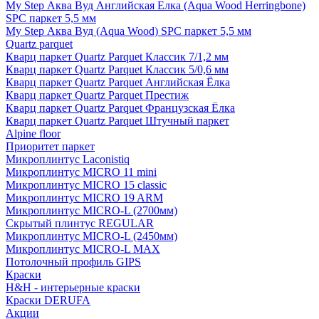
My Step Аква Вуд Английская Елка (Aqua Wood Herringbone)
SPC паркет 5,5 мм
My Step Аква Вуд (Aqua Wood) SPC паркет 5,5 мм
Quartz parquet
Кварц паркет Quartz Parquet Классик 7/1,2 мм
Кварц паркет Quartz Parquet Классик 5/0,6 мм
Кварц паркет Quartz Parquet Английская Ёлка
Кварц паркет Quartz Parquet Престиж
Кварц паркет Quartz Parquet Французская Ёлка
Кварц паркет Quartz Parquet Штучный паркет
Alpine floor
Приоритет паркет
Микроплинтус Laconistiq
Микроплинтус MICRO 11 mini
Микроплинтус MICRO 15 classic
Микроплинтус MICRO 19 ARM
Микроплинтус MICRO-L (2700мм)
Скрытый плинтус REGULAR
Микроплинтус MICRO-L (2450мм)
Микроплинтус MICRO-L MAX
Потолочный профиль GIPS
Краски
H&H - интерьерные краски
Краски DERUFA
Акции