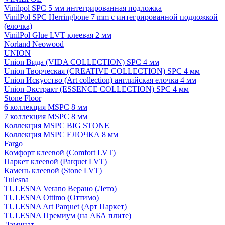
Vinilpol SPC 5 мм интегрированная подложка
VinilPol SPC Herringbone 7 mm с интегрированной подложкой
(елочка)
VinilPol Glue LVT клеевая 2 мм
Norland Neowood
UNION
Union Вида (VIDA COLLECTION) SPC 4 мм
Union Творческая (CREATIVE COLLECTION) SPC 4 мм
Union Искусство (Art collection) английская елочка 4 мм
Union Экстракт (ESSENCE COLLECTION) SPC 4 мм
Stone Floor
6 коллекция MSPC 8 мм
7 коллекция MSPC 8 мм
Коллекция MSPC BIG STONE
Коллекция MSPC ЕЛОЧКА 8 мм
Fargo
Комфорт клеевой (Comfort LVT)
Паркет клеевой (Parquet LVT)
Камень клеевой (Stone LVT)
Tulesna
TULESNA Verano Верано (Лето)
TULESNA Ottimo (Оттимо)
TULESNA Art Parquet (Арт Паркет)
TULESNA Премиум (на АБА плите)
Ламинат