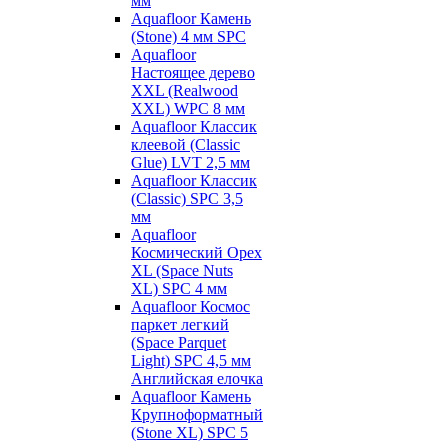
мм
Aquafloor Камень
(Stone) 4 мм SPC
Aquafloor
Настоящее дерево
XXL (Realwood
XXL) WPC 8 мм
Aquafloor Классик
клеевой (Classic
Glue) LVT 2,5 мм
Aquafloor Классик
(Classic) SPC 3,5
мм
Aquafloor
Космический Орех
XL (Space Nuts
XL) SPC 4 мм
Aquafloor Космос
паркет легкий
(Space Parquet
Light) SPC 4,5 мм
Английская елочка
Aquafloor Камень
Крупноформатный
(Stone XL) SPC 5