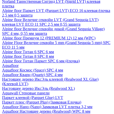
Norland Таинственная Сигрид LVT (Sigrid LVT) клеевая
плитка
Alpine floor Паркет LVT (Parquet LVT) ECO 16 клеевая ёлочка
2,5 мм 0,5 защита
Alpine floor Величие секвойи LVT (Grand Sequoia LVT)
клеевая LVT ECO 11 SPC 2,5 мм 0,55 защита
Alpine floor Величие секвойи дикой (Grand Sequoia Village)
SPC 4 мм, 0,55 мм защита
Alpine floor Премиум 12 (PREMIUM 12) 12 мм (WPC)
Alpine Floor Величие секвойи 5 mm (Grand Sequoia 5 mm) SPC
ECO 11 5 мм
Alpine floor Титан 6 SPC 6 мм
Alpine floor Титан 8 SPC 8 мм
Alpine floor Титан Паркет SPC 6 мм (ёлочка)
Aquafloor
Aquafloor Космос (Space) SPC 4 мм
Aquafloor Кварц (Quartz) SPC 4 мм
Настоящее дерево ИксЭль клеевой (Realwood XL Glue)
(Клеевой LVT)
Настоящее дерево ИксЭль (Realwood XL)
Aquawall Стеновые панели
Паркет клеевой (Parquet Glue) LVT
Паркет плюс (Parquet Plus) (Замковая Елочка)
Aquafloor Нано (Nano) Замковая LVT плитка 3,2 мм
Aquafloor Настоящее дерево (Realwood) WPC 8 мм