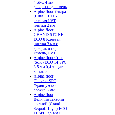
4 SPC 4 мм,
декоры под камень
Alpine floor Ультра
(Ultra) ECO 5
клеевая LVT
плитка 2 мм
Alpine floor
GRAND STONE
ECO 8 Клеевая
плитка 3 мм с
декорами под
камень, LVT
Alpine floor Соло
(Solo) ECO 14 SPC
3,5 мм 0,4 защита
34 класс
Alpine floor
Chevron SPC
Французская
елочка 5 мм
Alpine floor
Величие секвойи
светлой (Grand
Sequoia Light) ECO
11 SPC 3,5 мм 0,5