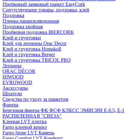
Пробковый замковый паркет EasyCork
Сопутствующие товары, подложка, клей
Подложка
Пленка параизоляционная
Подложка хвойная
Пробковая подложка IBERCORK
Клей и грунтовки
Клей для лепнины Orac Decor
Клей и грунтовка Homakoll
Клей и грунтовка Berger
Клей и грунтовка TRICOL PRO
Лепнина
ORAC DÉCOR
HIWOOD
EVROWOOD
Аксессуары
Шпатели
Средства по уходу за паркетом
Фанера
Березовая фанера ФК ФСФ КЛКСС ЭМИСИИ Е-0.5, Е-1
РАСПИЛЕННАЯ "СВЕЗА"
Клеевая LVT плитка
Fargo клеевой винил
Fargo Stone LVT Камень
Fargo Comfort LVT Комфорт