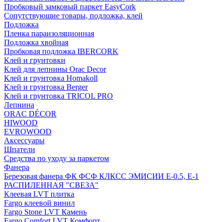
Пробковый замковый паркет EasyCork
Сопутствующие товары, подложка, клей
Подложка
Пленка параизоляционная
Подложка хвойная
Пробковая подложка IBERCORK
Клей и грунтовки
Клей для лепнины Orac Decor
Клей и грунтовка Homakoll
Клей и грунтовка Berger
Клей и грунтовка TRICOL PRO
Лепнина
ORAC DÉCOR
HIWOOD
EVROWOOD
Аксессуары
Шпатели
Средства по уходу за паркетом
Фанера
Березовая фанера ФК ФСФ КЛКСС ЭМИСИИ Е-0.5, Е-1
РАСПИЛЕННАЯ "СВЕЗА"
Клеевая LVT плитка
Fargo клеевой винил
Fargo Stone LVT Камень
Fargo Comfort LVT Комфорт