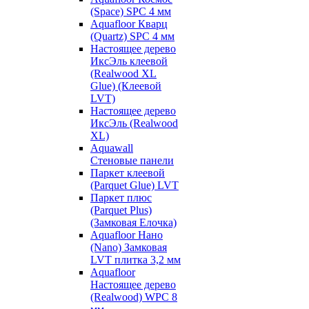
(Space) SPC 4 мм
Aquafloor Кварц
(Quartz) SPC 4 мм
Настоящее дерево
ИксЭль клеевой
(Realwood XL
Glue) (Клеевой
LVT)
Настоящее дерево
ИксЭль (Realwood
XL)
Aquawall
Стеновые панели
Паркет клеевой
(Parquet Glue) LVT
Паркет плюс
(Parquet Plus)
(Замковая Елочка)
Aquafloor Нано
(Nano) Замковая
LVT плитка 3,2 мм
Aquafloor
Настоящее дерево
(Realwood) WPC 8