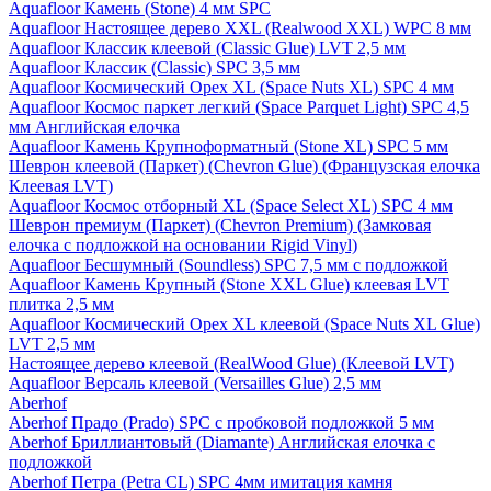
Aquafloor Камень (Stone) 4 мм SPC
Aquafloor Настоящее дерево XXL (Realwood XXL) WPC 8 мм
Aquafloor Классик клеевой (Classic Glue) LVT 2,5 мм
Aquafloor Классик (Classic) SPC 3,5 мм
Aquafloor Космический Орех XL (Space Nuts XL) SPC 4 мм
Aquafloor Космос паркет легкий (Space Parquet Light) SPC 4,5
мм Английская елочка
Aquafloor Камень Крупноформатный (Stone XL) SPC 5 мм
Шеврон клеевой (Паркет) (Chevron Glue) (Французская елочка
Клеевая LVT)
Aquafloor Космос отборный XL (Space Select XL) SPC 4 мм
Шеврон премиум (Паркет) (Chevron Premium) (Замковая
елочка с подложкой на основании Rigid Vinyl)
Aquafloor Бесшумный (Soundless) SPC 7,5 мм с подложкой
Aquafloor Камень Крупный (Stone XXL Glue) клеевая LVT
плитка 2,5 мм
Aquafloor Космический Орех XL клеевой (Space Nuts XL Glue)
LVT 2,5 мм
Настоящее дерево клеевой (RealWood Glue) (Клеевой LVT)
Aquafloor Версаль клеевой (Versailles Glue) 2,5 мм
Aberhof
Aberhof Прадо (Prado) SPC с пробковой подложкой 5 мм
Aberhof Бриллиантовый (Diamante) Английская елочка с
подложкой
Aberhof Петра (Petra CL) SPC 4мм имитация камня