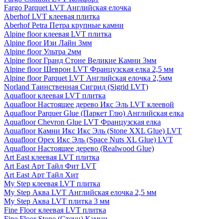
Fargo Parquet LVT Английская елочка
Aberhof LVT клеевая плитка
Aberhof Petra Петра крупные камни
Alpine floor клеевая LVT плитка
Alpine floor Изи Лайн 3мм
Alpine floor Ультра 2мм
Alpine floor Гранд Стоне Великие Камни 3мм
Alpine floor Шеврон LVT Французская елка 2,5 мм
Alpine floor Parquet LVT Английская елочка 2,5мм
Norland Таинственная Сигрид (Sigrid LVT)
Aquafloor клеевая LVT плитка
Aquafloor Настоящее дерево Икс Эль LVT клеевой
Aquafloor Parquer Glue (Паркет Глю) Английская елка
Aquafloor Chevron Glue LVT Французская елка
Aquafloor Камни Икс Икс Эль (Stone XXL Glue) LVT
Aquafloor Орех Икс Эль (Space Nuts XL Glue) LVT
Aquafloor Настоящее дерево (Realwood Glue)
Art East клеевая LVT плитка
Art East Арт Тайл Фит LVT
Art East Арт Тайл Хит
My Step клеевая LVT плитка
My Step Аква LVT Английская елочка 2,5 мм
My Step Аква LVT плитка 3 мм
Fine Floor клеевая LVT плитка
Fine Floor Stone (Стоун) Камни