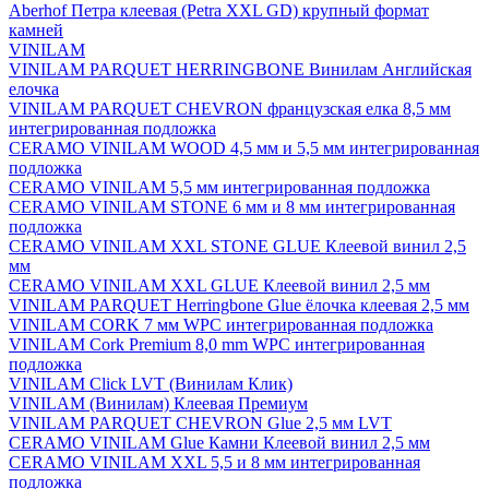
Aberhof Петра клеевая (Petra XXL GD) крупный формат
камней
VINILAM
VINILAM PARQUET HERRINGBONE Винилам Английская
елочка
VINILAM PARQUET CHEVRON французская елка 8,5 мм
интегрированная подложка
CERAMO VINILAM WOOD 4,5 мм и 5,5 мм интегрированная
подложка
CERAMO VINILAM 5,5 мм интегрированная подложка
CERAMO VINILAM STONE 6 мм и 8 мм интегрированная
подложка
CERAMO VINILAM XXL STONE GLUE Клеевой винил 2,5
мм
CERAMO VINILAM XXL GLUE Клеевой винил 2,5 мм
VINILAM PARQUET Herringbone Glue ёлочка клеевая 2,5 мм
VINILAM CORK 7 мм WPC интегрированная подложка
VINILAM Cork Premium 8,0 mm WPC интегрированная
подложка
VINILAM Click LVT (Винилам Клик)
VINILAM (Винилам) Клеевая Премиум
VINILAM PARQUET CHEVRON Glue 2,5 мм LVT
CERAMO VINILAM Glue Камни Клеевой винил 2,5 мм
CERAMO VINILAM XXL 5,5 и 8 мм интегрированная
подложка