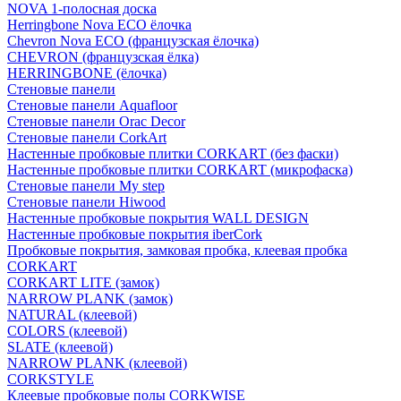
NOVA 1-полосная доска
Herringbone Nova ECO ёлочка
Chevron Nova ECO (французская ёлочка)
CHEVRON (французская ёлка)
HERRINGBONE (ёлочка)
Стеновые панели
Стеновые панели Aquafloor
Стеновые панели Orac Decor
Стеновые панели CorkArt
Настенные пробковые плитки CORKART (без фаски)
Настенные пробковые плитки CORKART (микрофаска)
Стеновые панели My step
Стеновые панели Hiwood
Настенные пробковые покрытия WALL DESIGN
Настенные пробковые покрытия iberCork
Пробковые покрытия, замковая пробка, клеевая пробка
CORKART
CORKART LITE (замок)
NARROW PLANK (замок)
NATURAL (клеевой)
COLORS (клеевой)
SLATE (клеевой)
NARROW PLANK (клеевой)
CORKSTYLE
Клеевые пробковые полы CORKWISE