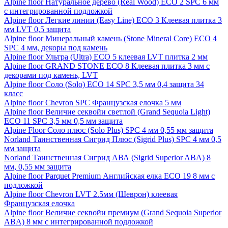
Alpine floor Натуральное дерево (Real Wood) ECO 2 SPC 6 мм
с интегрированной подложкой
Alpine floor Легкие линии (Easy Line) ECO 3 Клеевая плитка 3
мм LVT 0,5 защита
Alpine floor Минеральный камень (Stone Mineral Core) ECO 4
SPC 4 мм, декоры под камень
Alpine floor Ультра (Ultra) ECO 5 клеевая LVT плитка 2 мм
Alpine floor GRAND STONE ECO 8 Клеевая плитка 3 мм с
декорами под камень, LVT
Alpine floor Соло (Solo) ECO 14 SPC 3,5 мм 0,4 защита 34
класс
Alpine floor Chevron SPC Французская елочка 5 мм
Alpine floor Величие секвойи светлой (Grand Sequoia Light)
ECO 11 SPC 3,5 мм 0,5 мм защита
Alpine Floor Соло плюс (Solo Plus) SPC 4 мм 0,55 мм защита
Norland Таинственная Сигрид Плюс (Sigrid Plus) SPC 4 мм 0,5
мм защита
Norland Таинственная Сигрид АВА (Sigrid Superior ABA) 8
мм, 0,55 мм защита
Alpine floor Parquet Premium Английская елка ECO 19 8 мм с
подложкой
Alpine floor Chevron LVT 2.5мм (Шеврон) клеевая
Французская елочка
Alpine floor Величие секвойи премиум (Grand Sequoia Superior
ABA) 8 мм с интегрированной подложкой