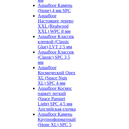
мм
Aquafloor Камень
(Stone) 4 мм SPC
Aquafloor
Настоящее дерево
XXL (Realwood
XXL) WPC 8 мм
Aquafloor Классик
клеевой (Classic
Glue) LVT 2,5 мм
Aquafloor Классик
(Classic) SPC 3,5
мм
Aquafloor
Космический Орех
XL (Space Nuts
XL) SPC 4 мм
Aquafloor Космос
паркет легкий
(Space Parquet
Light) SPC 4,5 мм
Английская елочка
Aquafloor Камень
Крупноформатный
(Stone XL) SPC 5