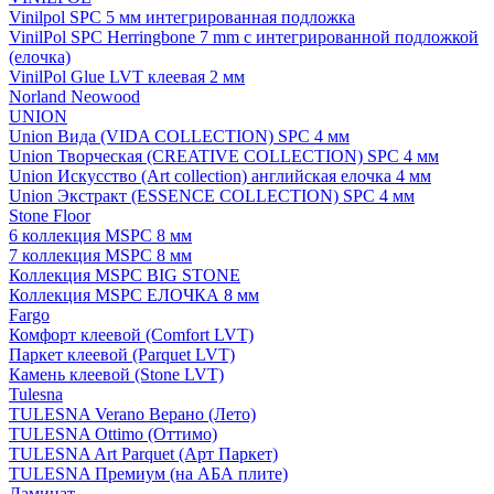
Vinilpol SPC 5 мм интегрированная подложка
VinilPol SPC Herringbone 7 mm с интегрированной подложкой
(елочка)
VinilPol Glue LVT клеевая 2 мм
Norland Neowood
UNION
Union Вида (VIDA COLLECTION) SPC 4 мм
Union Творческая (CREATIVE COLLECTION) SPC 4 мм
Union Искусство (Art collection) английская елочка 4 мм
Union Экстракт (ESSENCE COLLECTION) SPC 4 мм
Stone Floor
6 коллекция MSPC 8 мм
7 коллекция MSPC 8 мм
Коллекция MSPC BIG STONE
Коллекция MSPC ЕЛОЧКА 8 мм
Fargo
Комфорт клеевой (Comfort LVT)
Паркет клеевой (Parquet LVT)
Камень клеевой (Stone LVT)
Tulesna
TULESNA Verano Верано (Лето)
TULESNA Ottimo (Оттимо)
TULESNA Art Parquet (Арт Паркет)
TULESNA Премиум (на АБА плите)
Ламинат