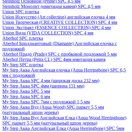
Steinholz Основной (Prime) SPC 4,5 мм
Steinholz Монолит (имитация камня) SPC 4,5 мм
Union SPC плитка
Union Искусство (Art collection) английская елочка 4 мм
Union Творческая (CREATIVE COLLECTION) SPC 4 мм
Union Экстракт (ESSENCE COLLECTION) SPC 4 мм
Union Вида (VIDA COLLECTION) SPC 4 мм
Aberhof SPC плитка
Aberhof Бриллиантовый (Diamante) Английская елочка с
подложкой
Aberhof Прадо (Prado) SPC с пробковой подложкой 5 мм
Aberhof Петра (Petra CL) SPC 4мм имитация камня
My Step SPC плитка
My Step Аква Английская елочка (Aqua Herringbone) SPC 6,5
мм с подложкой
My Step Аква SPC 4 мм (широкая доска 232 мм)
My Step Аква SPC 4мм (ширина 151 мм)
My Step Аква SPC 5 мм
My Step Аква SPC 6 мм
My Step Аква SPC 7мм c подложкой 1,5 мм
My Step Аква Вуд (Aqua Wood) SPC паркет 5,5 мм
(натуральный шпон дерева)
My Step Аква Вуд Английская Елка (Aqua Wood Herringbone)
SPC паркет 5,5 мм (натуральный шпон дерева)
My Step Аква Английская Елка (Aqua Herringbone) SPC 5мм