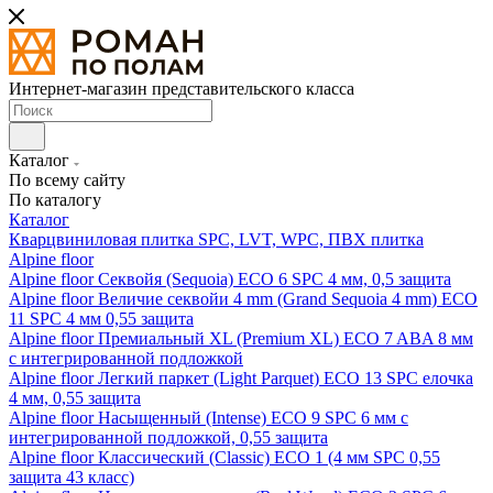
Интернет-магазин представительского класса
Каталог
По всему сайту
По каталогу
Каталог
Кварцвиниловая плитка SPC, LVT, WPC, ПВХ плитка
Alpine floor
Alpine floor Секвойя (Sequoia) ECO 6 SPC 4 мм, 0,5 защита
Alpine floor Величие секвойи 4 mm (Grand Sequoia 4 mm) ECO
11 SPC 4 мм 0,55 защита
Alpine floor Премиальный XL (Premium XL) ECO 7 ABA 8 мм
с интегрированной подложкой
Alpine floor Легкий паркет (Light Parquet) ECO 13 SPC елочка
4 мм, 0,55 защита
Alpine floor Насыщенный (Intense) ECO 9 SPC 6 мм с
интегрированной подложкой, 0,55 защита
Alpine floor Классический (Classic) ECO 1 (4 мм SPC 0,55
защита 43 класс)