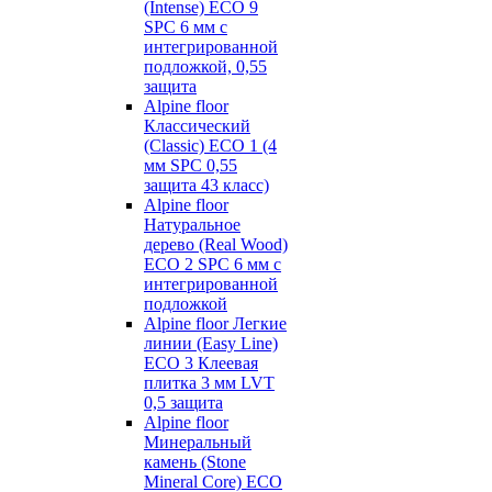
(Intense) ECO 9
SPC 6 мм с
интегрированной
подложкой, 0,55
защита
Alpine floor
Классический
(Classic) ECO 1 (4
мм SPC 0,55
защита 43 класс)
Alpine floor
Натуральное
дерево (Real Wood)
ECO 2 SPC 6 мм с
интегрированной
подложкой
Alpine floor Легкие
линии (Easy Line)
ECO 3 Клеевая
плитка 3 мм LVT
0,5 защита
Alpine floor
Минеральный
камень (Stone
Mineral Core) ECO