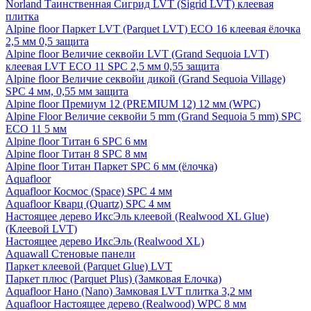
Norland Таинственная Сигрид LVT (Sigrid LVT) клеевая
плитка
Alpine floor Паркет LVT (Parquet LVT) ECO 16 клеевая ёлочка
2,5 мм 0,5 защита
Alpine floor Величие секвойи LVT (Grand Sequoia LVT)
клеевая LVT ECO 11 SPC 2,5 мм 0,55 защита
Alpine floor Величие секвойи дикой (Grand Sequoia Village)
SPC 4 мм, 0,55 мм защита
Alpine floor Премиум 12 (PREMIUM 12) 12 мм (WPC)
Alpine Floor Величие секвойи 5 mm (Grand Sequoia 5 mm) SPC
ECO 11 5 мм
Alpine floor Титан 6 SPC 6 мм
Alpine floor Титан 8 SPC 8 мм
Alpine floor Титан Паркет SPC 6 мм (ёлочка)
Aquafloor
Aquafloor Космос (Space) SPC 4 мм
Aquafloor Кварц (Quartz) SPC 4 мм
Настоящее дерево ИксЭль клеевой (Realwood XL Glue)
(Клеевой LVT)
Настоящее дерево ИксЭль (Realwood XL)
Aquawall Стеновые панели
Паркет клеевой (Parquet Glue) LVT
Паркет плюс (Parquet Plus) (Замковая Елочка)
Aquafloor Нано (Nano) Замковая LVT плитка 3,2 мм
Aquafloor Настоящее дерево (Realwood) WPC 8 мм