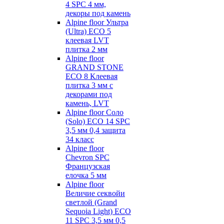
4 SPC 4 мм,
декоры под камень
Alpine floor Ультра
(Ultra) ECO 5
клеевая LVT
плитка 2 мм
Alpine floor
GRAND STONE
ECO 8 Клеевая
плитка 3 мм с
декорами под
камень, LVT
Alpine floor Соло
(Solo) ECO 14 SPC
3,5 мм 0,4 защита
34 класс
Alpine floor
Chevron SPC
Французская
елочка 5 мм
Alpine floor
Величие секвойи
светлой (Grand
Sequoia Light) ECO
11 SPC 3,5 мм 0,5