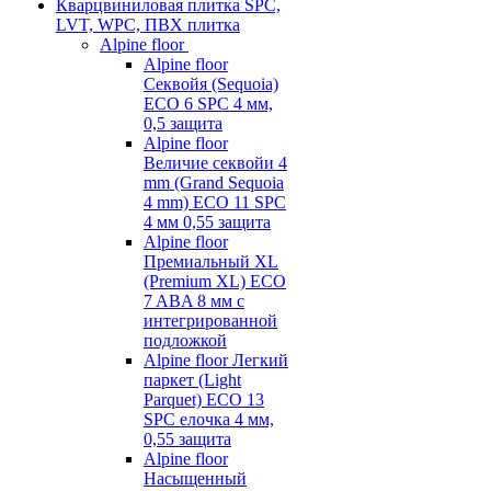
Кварцвиниловая плитка SPC,
LVT, WPC, ПВХ плитка
Alpine floor
Alpine floor
Секвойя (Sequoia)
ECO 6 SPC 4 мм,
0,5 защита
Alpine floor
Величие секвойи 4
mm (Grand Sequoia
4 mm) ECO 11 SPC
4 мм 0,55 защита
Alpine floor
Премиальный XL
(Premium XL) ECO
7 ABA 8 мм с
интегрированной
подложкой
Alpine floor Легкий
паркет (Light
Parquet) ECO 13
SPC елочка 4 мм,
0,55 защита
Alpine floor
Насыщенный