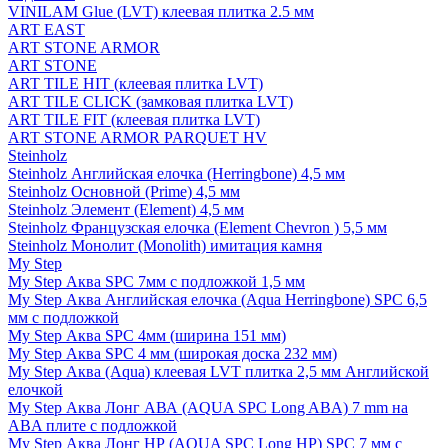
VINILAM Glue (LVT) клеевая плитка 2.5 мм
ART EAST
ART STONE ARMOR
ART STONE
ART TILE HIT (клеевая плитка LVT)
ART TILE CLICK (замковая плитка LVT)
ART TILE FIT (клеевая плитка LVT)
ART STONE ARMOR PARQUET HV
Steinholz
Steinholz Английская елочка (Herringbone) 4,5 мм
Steinholz Основной (Prime) 4,5 мм
Steinholz Элемент (Element) 4,5 мм
Steinholz Французская елочка (Element Chevron ) 5,5 мм
Steinholz Монолит (Monolith) имитация камня
My Step
My Step Аква SPC 7мм c подложкой 1,5 мм
My Step Аква Английская елочка (Aqua Herringbone) SPC 6,5
мм с подложкой
My Step Аква SPC 4мм (ширина 151 мм)
My Step Аква SPC 4 мм (широкая доска 232 мм)
My Step Аква (Aqua) клеевая LVT плитка 2,5 мм Английской
елочкой
My Step Аква Лонг АВА (AQUA SPC Long ABA) 7 mm на
ABA плите с подложкой
My Step Аква Лонг НР (AQUA SPC Long HP) SPC 7 мм с