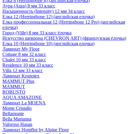
Елка 8 (Herringbone 8) (английская елочка)
Аура (Aura) 8 мм 33 класс
Насыщенность (Intensity) 12 мм 34 класс
Елка 12 (Herringbone 12) (английская елочка)
Елка профессиональная 12 (Herringbone 12 Pro) (английская
елочка)
Город (Ville) 8 мм 33 класс ёлочка
Искусство шеврона (CHEVRON ART) (французская ёлочка)
Елка 10 (Herringbone 10) (английская елочка)
Ламинат My Floor
Cottage 8 мм 32 класс
Chalet 10 мм 33 класс
Residence 10 мм 33 класс
Villa 12 мм 33 класс
Ламинат Kronotex
MAMMUT Plus
MAMMUT
ROBUSTO
AQUA AMAZONE
Ламинат La MOENA
Monte Cristallo
Bellamonte
Bella Marianna
Valoroso Hasan
Ламинат Homflor by Alpine Floor