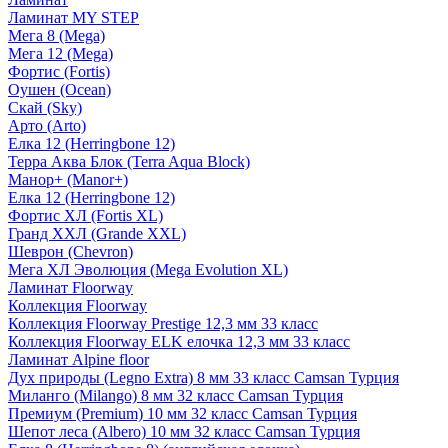
Ламинат MY STEP
Мега 8 (Mega)
Мега 12 (Mega)
Фортис (Fortis)
Оушен (Ocean)
Скай (Sky)
Арто (Arto)
Елка 12 (Herringbone 12)
Терра Аква Блок (Terra Aqua Block)
Манор+ (Manor+)
Елка 12 (Herringbone 12)
Фортис ХЛ (Fortis XL)
Гранд ХХЛ (Grande XXL)
Шеврон (Chevron)
Мега ХЛ Эволюция (Mega Evolution XL)
Ламинат Floorway
Коллекция Floorway
Коллекция Floorway Prestige 12,3 мм 33 класс
Коллекция Floorway ELK елочка 12,3 мм 33 класс
Ламинат Alpine floor
Дух природы (Legno Extra) 8 мм 33 класс Camsan Турция
Миланго (Milango) 8 мм 32 класс Camsan Турция
Премиум (Premium) 10 мм 32 класс Camsan Турция
Шепот леса (Albero) 10 мм 32 класс Camsan Турция