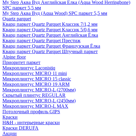
My Step Аква Вуд Английская Елка (Aqua Wood Herringbone)
SPC паркет 5,5 мм
My Step Аква Вуд (Aqua Wood) SPC паркет 5,5 мм
Quartz parquet
Кварц паркет Quartz Parquet Классик 7/1,2 мм
Кварц паркет Quartz Parquet Классик 5/0,6 мм
Кварц паркет Quartz Parquet Английская Ёлка
Кварц паркет Quartz Parquet Престиж
Кварц паркет Quartz Parquet Французская Ёлка
Кварц паркет Quartz Parquet Штучный паркет
Alpine floor
Приоритет паркет
Микроплинтус Laconistiq
Микроплинтус MICRO 11 mini
Микроплинтус MICRO 15 classic
Микроплинтус MICRO 19 ARM
Микроплинтус MICRO-L (2700мм)
Скрытый плинтус REGULAR
Микроплинтус MICRO-L (2450мм)
Микроплинтус MICRO-L MAX
Потолочный профиль GIPS
Краски
H&H - интерьерные краски
Краски DERUFA
Акции