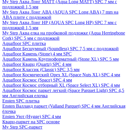
My Step Аква Лонг MATT (Aqua Long MATT) SPC 7 мм с
подложкой 1,5 мм
My Step Аква Лонг АВА (AQUA SPC Long ABA) 7 mm на
ABA плите с подложкой
My Step Аква Лонг НР (AQUA SPC Long HP) SPC 7 мм с
подложкой 1,5 мм
My Step Аква елка на пробковой подложке (Aqua Herringbone
Cork) SPC 5 мм с подложкой
Aquafloor SPC плитка
Aquafloor Бесшумный (Soundless) SPC 7,5 мм с подложкой
Aquafloor Камень (Stone) 4 мм SPC
Aquafloor Камень Крупноформатный (Stone XL) SPC 5 мм
Aquafloor Кварц (Quartz) SPC 4 мм
Aquafloor Классик (Classic) SPC 3,5 мм
Aquafloor Космический Орех XL (Space Nuts XL) SPC 4 мм
Aquafloor Космос (Space) SPC 4 мм
Aquafloor Космос отборный XL (Space Select XL) SPC 4 мм
Aquafloor Космос паркет легкий (Space Parquet Light) SPC 4,5
мм Английская елочка
Ensten SPC плитка
Ensten Валланд паркет (Valland Parquet) SPC 4 мм Английская
ёлочка
Ensten Уют (Hygge) SPC 4 мм
Кварц-паркет на SPC основе
My Step SPC-паркет