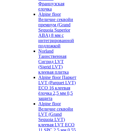
Французская
елочка
Alpine floor
Величие секвойи
премиум (Grand
Sequoia Superior
ABA) 8 мм с
интегрированной
подложкой
Norland
Таинственная
Сигрид LVT
(Sigrid LVT)
клеевая плитка
Alpine floor Паркет
LVT (Parquet LVT)
ECO 16 клеевая
ёлочка 2,5 мм 0,5
защита
Alpine floor
Величие секвойи
LVT (Grand
Sequoia LVT)
клеевая LVT ECO
11 SPC 2,5 мм 0,55