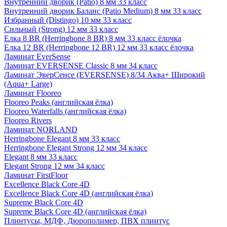
Внутренний дворик (Patio) 8 мм 33 класс
Внутренний дворик Баланс (Patio Medium) 8 мм 33 класс
Избранный (Distingo) 10 мм 33 класс
Сильный (Strong) 12 мм 33 класс
Елка 8 BR (Herringbone 8 BR) 8 мм 33 класс ёлочка
Елка 12 BR (Herringbone 12 BR) 12 мм 33 класс ёлочка
Ламинат EverSense
Ламинат EVERSENSE Classic 8 мм 34 класс
Ламинат ЭверСенсе (EVERSENSE) 8/34 Аква+ Широкий
(Aqua+ Large)
Ламинат Flooreo
Flooreo Peaks (английская ёлка)
Flooreo Waterfalls (английская ёлка)
Flooreo Rivers
Ламинат NORLAND
Herringbone Elegant 8 мм 33 класс
Herringbone Elegant Strong 12 мм 34 класс
Elegant 8 мм 33 класс
Elegant Strong 12 мм 34 класс
Ламинат FirstFloor
Excellence Black Core 4D
Excellence Black Core 4D (английская ёлка)
Supreme Black Core 4D
Supreme Black Core 4D (английская ёлка)
Плинтусы, МДФ, Дюрополимер, ПВХ плинтус