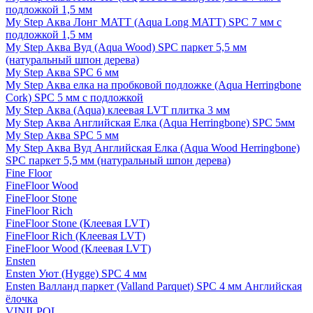
подложкой 1,5 мм
My Step Аква Лонг MATT (Aqua Long MATT) SPC 7 мм с
подложкой 1,5 мм
My Step Аква Вуд (Aqua Wood) SPC паркет 5,5 мм
(натуральный шпон дерева)
My Step Аква SPC 6 мм
My Step Аква елка на пробковой подложке (Aqua Herringbone
Cork) SPC 5 мм с подложкой
My Step Аква (Aqua) клеевая LVT плитка 3 мм
My Step Аква Английская Елка (Aqua Herringbone) SPC 5мм
My Step Аква SPC 5 мм
My Step Аква Вуд Английская Елка (Aqua Wood Herringbone)
SPC паркет 5,5 мм (натуральный шпон дерева)
Fine Floor
FineFloor Wood
FineFloor Stone
FineFloor Rich
FineFloor Stone (Клеевая LVT)
FineFloor Rich (Клеевая LVT)
FineFloor Wood (Клеевая LVT)
Ensten
Ensten Уют (Hygge) SPC 4 мм
Ensten Валланд паркет (Valland Parquet) SPC 4 мм Английская
ёлочка
VINILPOL