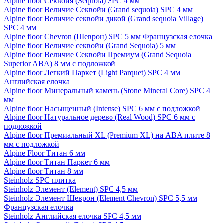
Alpine floor Секвойя (Sequoia) SPC 4 мм
Alpine floor Величие Секвойи (Grand sequoia) SPC 4 мм
Alpine floor Величие секвойи дикой (Grand sequoia Village)
SPC 4 мм
Alpine floor Chevron (Шеврон) SPC 5 мм Французская елочка
Alpine floor Величие секвойи (Grand Sequoia) 5 мм
Alpine floor Величие Секвойи Премиум (Grand Sequoia
Superior ABA) 8 мм с подложкой
Alpine floor Легкий Паркет (Light Parquet) SPC 4 мм
Английская елочка
Alpine floor Минеральный камень (Stone Mineral Core) SPC 4
мм
Alpine floor Насыщенный (Intense) SPC 6 мм с подложкой
Alpine floor Натуральное дерево (Real Wood) SPC 6 мм с
подложкой
Alpine floor Премиальный XL (Premium XL) на ABA плите 8
мм с подложкой
Alpine Floor Титан 6 мм
Alpine floor Титан Паркет 6 мм
Alpine floor Титан 8 мм
Steinholz SPC плитка
Steinholz Элемент (Element) SPC 4,5 мм
Steinholz Элемент Шеврон (Element Chevron) SPC 5,5 мм
Французская елочка
Steinholz Английская елочка SPC 4,5 мм