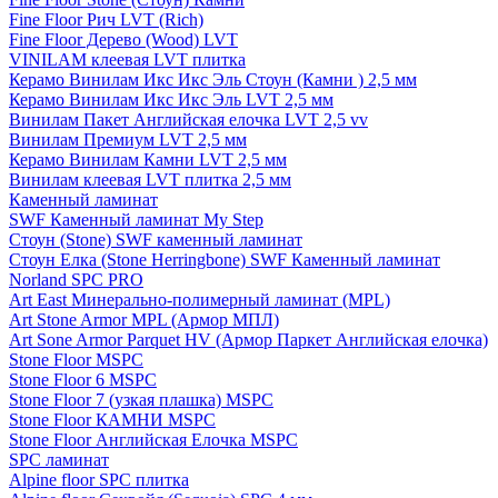
Fine Floor Рич LVT (Rich)
Fine Floor Дерево (Wood) LVT
VINILAM клеевая LVT плитка
Керамо Винилам Икс Икс Эль Стоун (Камни ) 2,5 мм
Керамо Винилам Икс Икс Эль LVT 2,5 мм
Винилам Пакет Английская елочка LVT 2,5 vv
Винилам Премиум LVT 2,5 мм
Керамо Винилам Камни LVT 2,5 мм
Винилам клеевая LVT плитка 2,5 мм
Каменный ламинат
SWF Каменный ламинат My Step
Стоун (Stone) SWF каменный ламинат
Стоун Елка (Stone Herringbone) SWF Каменный ламинат
Norland SPC PRO
Art East Минерально-полимерный ламинат (MPL)
Art Stone Armor MPL (Армор МПЛ)
Art Sone Armor Parquet HV (Армор Паркет Английская елочка)
Stone Floor MSPC
Stone Floor 6 MSPC
Stone Floor 7 (узкая плашка) MSPC
Stone Floor КАМНИ MSPC
Stone Floor Английская Елочка MSPC
SPC ламинат
Alpine floor SPC плитка