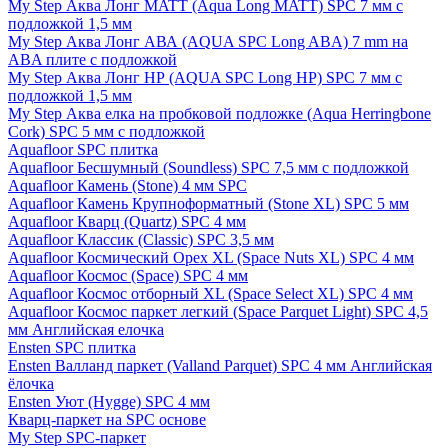
My Step Аква Лонг MATT (Aqua Long MATT) SPC 7 мм с
подложкой 1,5 мм
My Step Аква Лонг АВА (AQUA SPC Long ABA) 7 mm на
ABA плите с подложкой
My Step Аква Лонг НР (AQUA SPC Long HP) SPC 7 мм с
подложкой 1,5 мм
My Step Аква елка на пробковой подложке (Aqua Herringbone
Cork) SPC 5 мм с подложкой
Aquafloor SPC плитка
Aquafloor Бесшумный (Soundless) SPC 7,5 мм с подложкой
Aquafloor Камень (Stone) 4 мм SPC
Aquafloor Камень Крупноформатный (Stone XL) SPC 5 мм
Aquafloor Кварц (Quartz) SPC 4 мм
Aquafloor Классик (Classic) SPC 3,5 мм
Aquafloor Космический Орех XL (Space Nuts XL) SPC 4 мм
Aquafloor Космос (Space) SPC 4 мм
Aquafloor Космос отборный XL (Space Select XL) SPC 4 мм
Aquafloor Космос паркет легкий (Space Parquet Light) SPC 4,5
мм Английская елочка
Ensten SPC плитка
Ensten Валланд паркет (Valland Parquet) SPC 4 мм Английская
ёлочка
Ensten Уют (Hygge) SPC 4 мм
Кварц-паркет на SPC основе
My Step SPC-паркет