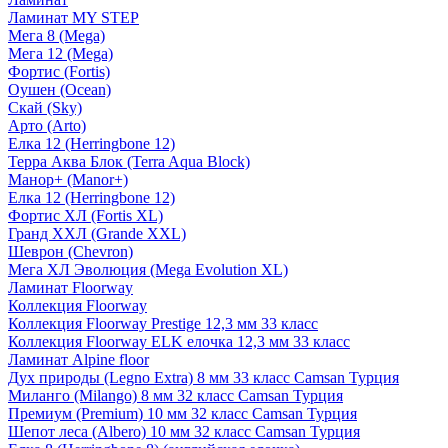
Ламинат MY STEP
Мега 8 (Mega)
Мега 12 (Mega)
Фортис (Fortis)
Оушен (Ocean)
Скай (Sky)
Арто (Arto)
Елка 12 (Herringbone 12)
Терра Аква Блок (Terra Aqua Block)
Манор+ (Manor+)
Елка 12 (Herringbone 12)
Фортис ХЛ (Fortis XL)
Гранд ХХЛ (Grande XXL)
Шеврон (Chevron)
Мега ХЛ Эволюция (Mega Evolution XL)
Ламинат Floorway
Коллекция Floorway
Коллекция Floorway Prestige 12,3 мм 33 класс
Коллекция Floorway ELK елочка 12,3 мм 33 класс
Ламинат Alpine floor
Дух природы (Legno Extra) 8 мм 33 класс Camsan Турция
Миланго (Milango) 8 мм 32 класс Camsan Турция
Премиум (Premium) 10 мм 32 класс Camsan Турция
Шепот леса (Albero) 10 мм 32 класс Camsan Турция