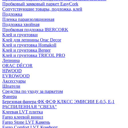
Пробковый замковый паркет EasyCork
Сопутствующие товары, подложка, клей
Подложка
Пленка параизоляционная
Подложка хвойная
Пробковая подложка IBERCORK
Клей и грунтовки
Клей для лепнины Orac Decor
Клей и грунтовка Homakoll
Клей и грунтовка Berger
Клей и грунтовка TRICOL PRO
Лепнина
ORAC DÉCOR
HIWOOD
EVROWOOD
Аксессуары
Шпатели
Средства по уходу за паркетом
Фанера
Березовая фанера ФК ФСФ КЛКСС ЭМИСИИ Е-0.5, Е-1
РАСПИЛЕННАЯ "СВЕЗА"
Клеевая LVT плитка
Fargo клеевой винил
Fargo Stone LVT Камень
Fargo Comfort LVT Комфорт