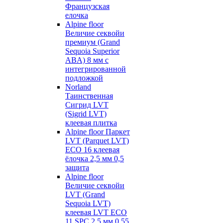
Французская
елочка
Alpine floor
Величие секвойи
премиум (Grand
Sequoia Superior
ABA) 8 мм с
интегрированной
подложкой
Norland
Таинственная
Сигрид LVT
(Sigrid LVT)
клеевая плитка
Alpine floor Паркет
LVT (Parquet LVT)
ECO 16 клеевая
ёлочка 2,5 мм 0,5
защита
Alpine floor
Величие секвойи
LVT (Grand
Sequoia LVT)
клеевая LVT ECO
11 SPC 2,5 мм 0,55