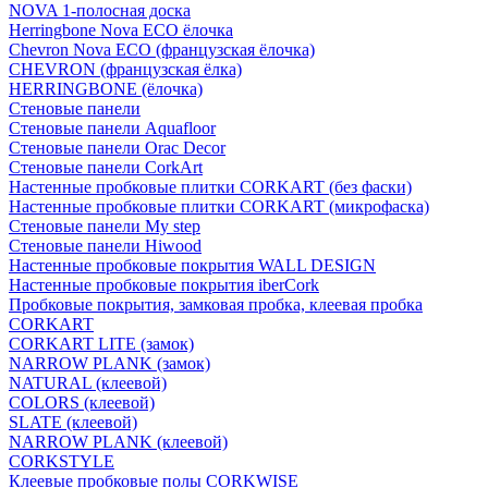
NOVA 1-полосная доска
Herringbone Nova ECO ёлочка
Chevron Nova ECO (французская ёлочка)
CHEVRON (французская ёлка)
HERRINGBONE (ёлочка)
Стеновые панели
Стеновые панели Aquafloor
Стеновые панели Orac Decor
Стеновые панели CorkArt
Настенные пробковые плитки CORKART (без фаски)
Настенные пробковые плитки CORKART (микрофаска)
Стеновые панели My step
Стеновые панели Hiwood
Настенные пробковые покрытия WALL DESIGN
Настенные пробковые покрытия iberCork
Пробковые покрытия, замковая пробка, клеевая пробка
CORKART
CORKART LITE (замок)
NARROW PLANK (замок)
NATURAL (клеевой)
COLORS (клеевой)
SLATE (клеевой)
NARROW PLANK (клеевой)
CORKSTYLE
Клеевые пробковые полы CORKWISE