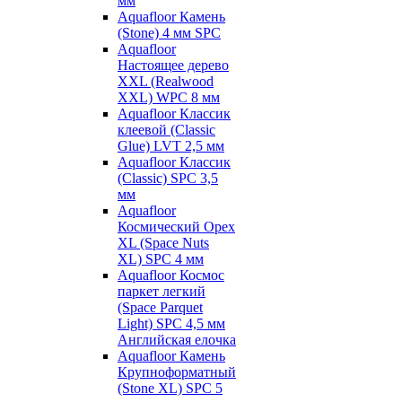
мм
Aquafloor Камень
(Stone) 4 мм SPC
Aquafloor
Настоящее дерево
XXL (Realwood
XXL) WPC 8 мм
Aquafloor Классик
клеевой (Classic
Glue) LVT 2,5 мм
Aquafloor Классик
(Classic) SPC 3,5
мм
Aquafloor
Космический Орех
XL (Space Nuts
XL) SPC 4 мм
Aquafloor Космос
паркет легкий
(Space Parquet
Light) SPC 4,5 мм
Английская елочка
Aquafloor Камень
Крупноформатный
(Stone XL) SPC 5