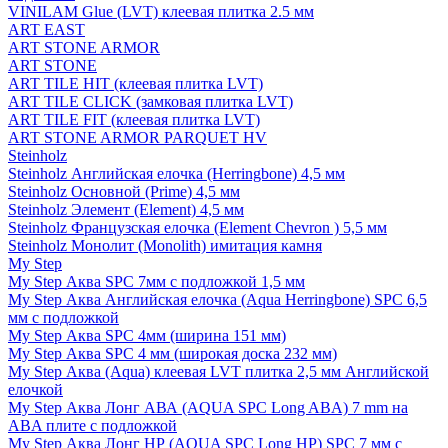
VINILAM Glue (LVT) клеевая плитка 2.5 мм
ART EAST
ART STONE ARMOR
ART STONE
ART TILE HIT (клеевая плитка LVT)
ART TILE CLICK (замковая плитка LVT)
ART TILE FIT (клеевая плитка LVT)
ART STONE ARMOR PARQUET HV
Steinholz
Steinholz Английская елочка (Herringbone) 4,5 мм
Steinholz Основной (Prime) 4,5 мм
Steinholz Элемент (Element) 4,5 мм
Steinholz Французская елочка (Element Chevron ) 5,5 мм
Steinholz Монолит (Monolith) имитация камня
My Step
My Step Аква SPC 7мм c подложкой 1,5 мм
My Step Аква Английская елочка (Aqua Herringbone) SPC 6,5
мм с подложкой
My Step Аква SPC 4мм (ширина 151 мм)
My Step Аква SPC 4 мм (широкая доска 232 мм)
My Step Аква (Aqua) клеевая LVT плитка 2,5 мм Английской
елочкой
My Step Аква Лонг АВА (AQUA SPC Long ABA) 7 mm на
ABA плите с подложкой
My Step Аква Лонг НР (AQUA SPC Long HP) SPC 7 мм с