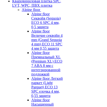
Кварцвиниловая плитка SPC,
LVT, WPC, ПВХ плитка
Alpine floor
Alpine floor
Секвойя (Sequoia)
ECO 6 SPC 4 мм,
0,5 защита
Alpine floor
Величие секвойи 4
mm (Grand Sequoia
4 mm) ECO 11 SPC
4 мм 0,55 защита
Alpine floor
Премиальный XL
(Premium XL) ECO
7 ABA 8 мм с
интегрированной
подложкой
Alpine floor Легкий
паркет (Light
Parquet) ECO 13
SPC елочка 4 мм,
0,55 защита
Alpine floor
Насыщенный