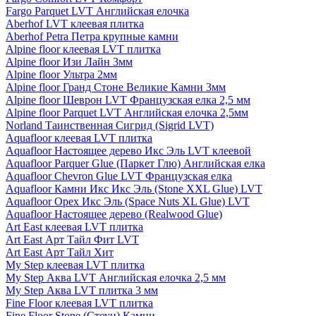
Fargo Parquet LVT Английская елочка
Aberhof LVT клеевая плитка
Aberhof Petra Петра крупные камни
Alpine floor клеевая LVT плитка
Alpine floor Изи Лайн 3мм
Alpine floor Ультра 2мм
Alpine floor Гранд Стоне Великие Камни 3мм
Alpine floor Шеврон LVT Французская елка 2,5 мм
Alpine floor Parquet LVT Английская елочка 2,5мм
Norland Таинственная Сигрид (Sigrid LVT)
Aquafloor клеевая LVT плитка
Aquafloor Настоящее дерево Икс Эль LVT клеевой
Aquafloor Parquer Glue (Паркет Глю) Английская елка
Aquafloor Chevron Glue LVT Французская елка
Aquafloor Камни Икс Икс Эль (Stone XXL Glue) LVT
Aquafloor Орех Икс Эль (Space Nuts XL Glue) LVT
Aquafloor Настоящее дерево (Realwood Glue)
Art East клеевая LVT плитка
Art East Арт Тайл Фит LVT
Art East Арт Тайл Хит
My Step клеевая LVT плитка
My Step Аква LVT Английская елочка 2,5 мм
My Step Аква LVT плитка 3 мм
Fine Floor клеевая LVT плитка
Fine Floor Stone (Стоун) Камни