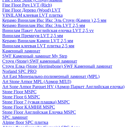
Fine Floor Рич LVT (Rich)
Fine Floor Дерево (Wood) LVT
VINILAM клеевая LVT плитка
Керамо Винилам Икс Икс Эль Стоун (Камни ) 2,5 мм
Керамо Винилам Икс Икс Эль LVT 2,5 мм
Винилам Пакет Английская елочка LVT 2,5 vv
Винилам Премиум LVT 2,5 мм
Керамо Винилам Камни LVT 2,5 мм
Винилам клеевая LVT плитка 2,5 мм
Каменный ламинат
SWF Каменный ламинат My Step
Стоун (Stone) SWF каменный ламинат
Стоун Елка (Stone Herringbone) SWF Каменный ламинат
Norland SPC PRO
Art East Минерально-полимерный ламинат (MPL)
Art Stone Armor MPL (Армор МПЛ)
Art Sone Armor Parquet HV (Армор Паркет Английская елочка)
Stone Floor MSPC
Stone Floor 6 MSPC
Stone Floor 7 (узкая плашка) MSPC
Stone Floor КАМНИ MSPC
Stone Floor Английская Елочка MSPC
SPC ламинат
Alpine floor SPC плитка