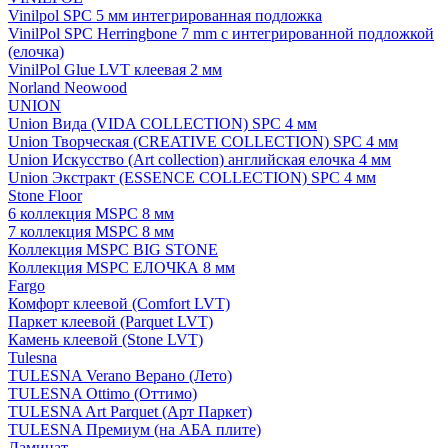
Vinilpol SPC 5 мм интегрированная подложка
VinilPol SPC Herringbone 7 mm с интегрированной подложкой
(елочка)
VinilPol Glue LVT клеевая 2 мм
Norland Neowood
UNION
Union Вида (VIDA COLLECTION) SPC 4 мм
Union Творческая (CREATIVE COLLECTION) SPC 4 мм
Union Искусство (Art collection) английская елочка 4 мм
Union Экстракт (ESSENCE COLLECTION) SPC 4 мм
Stone Floor
6 коллекция MSPC 8 мм
7 коллекция MSPC 8 мм
Коллекция MSPC BIG STONE
Коллекция MSPC ЕЛОЧКА 8 мм
Fargo
Комфорт клеевой (Comfort LVT)
Паркет клеевой (Parquet LVT)
Камень клеевой (Stone LVT)
Tulesna
TULESNA Verano Верано (Лето)
TULESNA Ottimo (Оттимо)
TULESNA Art Parquet (Арт Паркет)
TULESNA Премиум (на АБА плите)
Ламинат