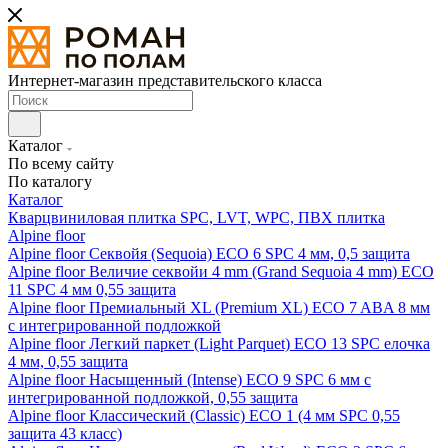
Интернет-магазин представительского класса
Каталог
По всему сайту
По каталогу
Каталог
Кварцвиниловая плитка SPC, LVT, WPC, ПВХ плитка
Alpine floor
Alpine floor Секвойя (Sequoia) ECO 6 SPC 4 мм, 0,5 защита
Alpine floor Величие секвойи 4 mm (Grand Sequoia 4 mm) ECO
11 SPC 4 мм 0,55 защита
Alpine floor Премиальный XL (Premium XL) ECO 7 ABA 8 мм
с интегрированной подложкой
Alpine floor Легкий паркет (Light Parquet) ECO 13 SPC елочка
4 мм, 0,55 защита
Alpine floor Насыщенный (Intense) ECO 9 SPC 6 мм с
интегрированной подложкой, 0,55 защита
Alpine floor Классический (Classic) ECO 1 (4 мм SPC 0,55
защита 43 класс)