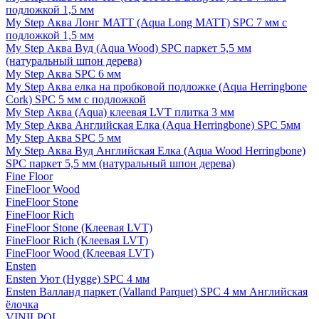
подложкой 1,5 мм
My Step Аква Лонг MATT (Aqua Long MATT) SPC 7 мм с
подложкой 1,5 мм
My Step Аква Вуд (Aqua Wood) SPC паркет 5,5 мм
(натуральный шпон дерева)
My Step Аква SPC 6 мм
My Step Аква елка на пробковой подложке (Aqua Herringbone
Cork) SPC 5 мм с подложкой
My Step Аква (Aqua) клеевая LVT плитка 3 мм
My Step Аква Английская Елка (Aqua Herringbone) SPC 5мм
My Step Аква SPC 5 мм
My Step Аква Вуд Английская Елка (Aqua Wood Herringbone)
SPC паркет 5,5 мм (натуральный шпон дерева)
Fine Floor
FineFloor Wood
FineFloor Stone
FineFloor Rich
FineFloor Stone (Клеевая LVT)
FineFloor Rich (Клеевая LVT)
FineFloor Wood (Клеевая LVT)
Ensten
Ensten Уют (Hygge) SPC 4 мм
Ensten Валланд паркет (Valland Parquet) SPC 4 мм Английская
ёлочка
VINILPOL