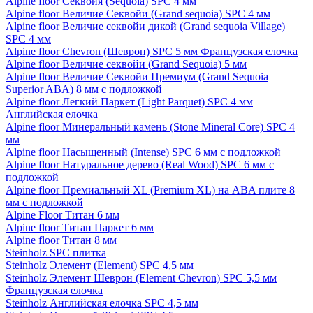
Alpine floor Секвойя (Sequoia) SPC 4 мм
Alpine floor Величие Секвойи (Grand sequoia) SPC 4 мм
Alpine floor Величие секвойи дикой (Grand sequoia Village)
SPC 4 мм
Alpine floor Chevron (Шеврон) SPC 5 мм Французская елочка
Alpine floor Величие секвойи (Grand Sequoia) 5 мм
Alpine floor Величие Секвойи Премиум (Grand Sequoia
Superior ABA) 8 мм с подложкой
Alpine floor Легкий Паркет (Light Parquet) SPC 4 мм
Английская елочка
Alpine floor Минеральный камень (Stone Mineral Core) SPC 4
мм
Alpine floor Насыщенный (Intense) SPC 6 мм с подложкой
Alpine floor Натуральное дерево (Real Wood) SPC 6 мм с
подложкой
Alpine floor Премиальный XL (Premium XL) на ABA плите 8
мм с подложкой
Alpine Floor Титан 6 мм
Alpine floor Титан Паркет 6 мм
Alpine floor Титан 8 мм
Steinholz SPC плитка
Steinholz Элемент (Element) SPC 4,5 мм
Steinholz Элемент Шеврон (Element Chevron) SPC 5,5 мм
Французская елочка
Steinholz Английская елочка SPC 4,5 мм