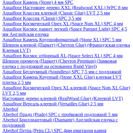
Aquafloor Камень (Stone) 4 мм SPC
Aquafloor Настоящее дерево XXL (Realwood XXL) WPC 8 мм
Aquafloor Классик клеевой (Classic Glue) LVT 2,5 мм
Aquafloor Классик (Classic) SPC 3,5 мм
Aquafloor Космический Орех XL (Space Nuts XL) SPC 4 мм
Aquafloor Космос паркет легкий (Space Parquet Light) SPC 4,5
мм Английская елочка
Aquafloor Камень Крупноформатный (Stone XL) SPC 5 мм
Шеврон клеевой (Паркет) (Chevron Glue) (Французская елочка
Клеевая LVT)
Aquafloor Космос отборный XL (Space Select XL) SPC 4 мм
Шеврон премиум (Паркет) (Chevron Premium) (Замковая
елочка с подложкой на основании Rigid Vinyl)
Aquafloor Бесшумный (Soundless) SPC 7,5 мм с подложкой
Aquafloor Камень Крупный (Stone XXL Glue) клеевая LVT
плитка 2,5 мм
Aquafloor Космический Орех XL клеевой (Space Nuts XL Glue)
LVT 2,5 мм
Настоящее дерево клеевой (RealWood Glue) (Клеевой LVT)
Aquafloor Версаль клеевой (Versailles Glue) 2,5 мм
Aberhof
Aberhof Прадо (Prado) SPC с пробковой подложкой 5 мм
Aberhof Бриллиантовый (Diamante) Английская елочка с
подложкой
Aberhof Петра (Petra CL) SPC 4мм имитация камня