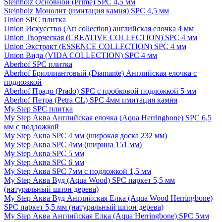
Steinholz Основной (Prime) SPC 4,5 мм
Steinholz Монолит (имитация камня) SPC 4,5 мм
Union SPC плитка
Union Искусство (Art collection) английская елочка 4 мм
Union Творческая (CREATIVE COLLECTION) SPC 4 мм
Union Экстракт (ESSENCE COLLECTION) SPC 4 мм
Union Вида (VIDA COLLECTION) SPC 4 мм
Aberhof SPC плитка
Aberhof Бриллиантовый (Diamante) Английская елочка с
подложкой
Aberhof Прадо (Prado) SPC с пробковой подложкой 5 мм
Aberhof Петра (Petra CL) SPC 4мм имитация камня
My Step SPC плитка
My Step Аква Английская елочка (Aqua Herringbone) SPC 6,5
мм с подложкой
My Step Аква SPC 4 мм (широкая доска 232 мм)
My Step Аква SPC 4мм (ширина 151 мм)
My Step Аква SPC 5 мм
My Step Аква SPC 6 мм
My Step Аква SPC 7мм c подложкой 1,5 мм
My Step Аква Вуд (Aqua Wood) SPC паркет 5,5 мм
(натуральный шпон дерева)
My Step Аква Вуд Английская Елка (Aqua Wood Herringbone)
SPC паркет 5,5 мм (натуральный шпон дерева)
My Step Аква Английская Елка (Aqua Herringbone) SPC 5мм