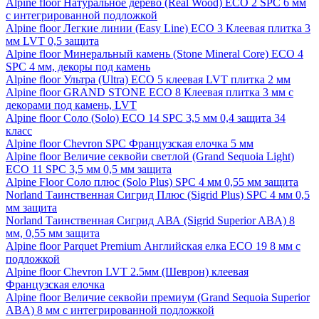
Alpine floor Натуральное дерево (Real Wood) ECO 2 SPC 6 мм
с интегрированной подложкой
Alpine floor Легкие линии (Easy Line) ECO 3 Клеевая плитка 3
мм LVT 0,5 защита
Alpine floor Минеральный камень (Stone Mineral Core) ECO 4
SPC 4 мм, декоры под камень
Alpine floor Ультра (Ultra) ECO 5 клеевая LVT плитка 2 мм
Alpine floor GRAND STONE ECO 8 Клеевая плитка 3 мм с
декорами под камень, LVT
Alpine floor Соло (Solo) ECO 14 SPC 3,5 мм 0,4 защита 34
класс
Alpine floor Chevron SPC Французская елочка 5 мм
Alpine floor Величие секвойи светлой (Grand Sequoia Light)
ECO 11 SPC 3,5 мм 0,5 мм защита
Alpine Floor Соло плюс (Solo Plus) SPC 4 мм 0,55 мм защита
Norland Таинственная Сигрид Плюс (Sigrid Plus) SPC 4 мм 0,5
мм защита
Norland Таинственная Сигрид АВА (Sigrid Superior ABA) 8
мм, 0,55 мм защита
Alpine floor Parquet Premium Английская елка ECO 19 8 мм с
подложкой
Alpine floor Chevron LVT 2.5мм (Шеврон) клеевая
Французская елочка
Alpine floor Величие секвойи премиум (Grand Sequoia Superior
ABA) 8 мм с интегрированной подложкой