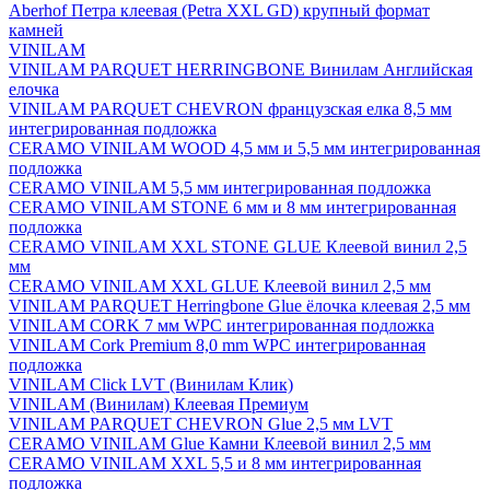
Aberhof Петра клеевая (Petra XXL GD) крупный формат
камней
VINILAM
VINILAM PARQUET HERRINGBONE Винилам Английская
елочка
VINILAM PARQUET CHEVRON французская елка 8,5 мм
интегрированная подложка
CERAMO VINILAM WOOD 4,5 мм и 5,5 мм интегрированная
подложка
CERAMO VINILAM 5,5 мм интегрированная подложка
CERAMO VINILAM STONE 6 мм и 8 мм интегрированная
подложка
CERAMO VINILAM XXL STONE GLUE Клеевой винил 2,5
мм
CERAMO VINILAM XXL GLUE Клеевой винил 2,5 мм
VINILAM PARQUET Herringbone Glue ёлочка клеевая 2,5 мм
VINILAM CORK 7 мм WPC интегрированная подложка
VINILAM Cork Premium 8,0 mm WPC интегрированная
подложка
VINILAM Click LVT (Винилам Клик)
VINILAM (Винилам) Клеевая Премиум
VINILAM PARQUET CHEVRON Glue 2,5 мм LVT
CERAMO VINILAM Glue Камни Клеевой винил 2,5 мм
CERAMO VINILAM XXL 5,5 и 8 мм интегрированная
подложка