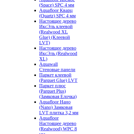
(Space) SPC 4 мм
Aquafloor Кварц
(Quartz) SPC 4 мм
Настоящее дерево
ИксЭль клеевой
(Realwood XL
Glue) (Клеевой
LVT)
Настоящее дерево
ИксЭль (Realwood
XL)
Aquawall
Стеновые панели
Паркет клеевой
(Parquet Glue) LVT
Паркет плюс
(Parquet Plus)
(Замковая Елочка)
Aquafloor Нано
(Nano) Замковая
LVT плитка 3,2 мм
Aquafloor
Настоящее дерево
(Realwood) WPC 8