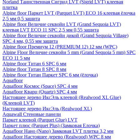
Norland Таинственная Сигрид LVT (Sigrid LVT) клеевая
плитка
Alpine floor Паркет LVT (Parquet LVT) ECO 16 клеевая ёлочка
2,5 мм 0,5 защита
Alpine floor Величие секвойи LVT (Grand Sequoia LVT)
клеевая LVT ECO 11 SPC 2,5 мм 0,55 защита
Alpine floor Величие секвойи дикой (Grand Sequoia Village)
SPC 4 мм, 0,55 мм защита
Alpine floor Премиум 12 (PREMIUM 12) 12 мм (WPC)
Alpine Floor Величие секвойи 5 mm (Grand Sequoia 5 mm) SPC
ECO 11 5 мм
Alpine floor Титан 6 SPC 6 мм
Alpine floor Титан 8 SPC 8 мм
Alpine floor Титан Паркет SPC 6 мм (ёлочка)
Aquafloor
Aquafloor Космос (Space) SPC 4 мм
Aquafloor Кварц (Quartz) SPC 4 мм
Настоящее дерево ИксЭль клеевой (Realwood XL Glue)
(Клеевой LVT)
Настоящее дерево ИксЭль (Realwood XL)
Aquawall Стеновые панели
Паркет клеевой (Parquet Glue) LVT
Паркет плюс (Parquet Plus) (Замковая Елочка)
Aquafloor Нано (Nano) Замковая LVT плитка 3,2 мм
Aquafloor Настоящее дерево (Realwood) WPC 8 мм