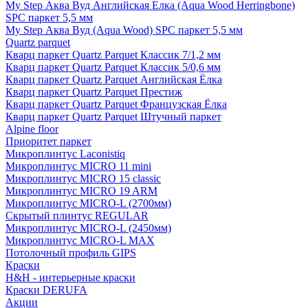
My Step Аква Вуд Английская Елка (Aqua Wood Herringbone)
SPC паркет 5,5 мм
My Step Аква Вуд (Aqua Wood) SPC паркет 5,5 мм
Quartz parquet
Кварц паркет Quartz Parquet Классик 7/1,2 мм
Кварц паркет Quartz Parquet Классик 5/0,6 мм
Кварц паркет Quartz Parquet Английская Ёлка
Кварц паркет Quartz Parquet Престиж
Кварц паркет Quartz Parquet Французская Ёлка
Кварц паркет Quartz Parquet Штучный паркет
Alpine floor
Приоритет паркет
Микроплинтус Laconistiq
Микроплинтус MICRO 11 mini
Микроплинтус MICRO 15 classic
Микроплинтус MICRO 19 ARM
Микроплинтус MICRO-L (2700мм)
Скрытый плинтус REGULAR
Микроплинтус MICRO-L (2450мм)
Микроплинтус MICRO-L MAX
Потолочный профиль GIPS
Краски
H&H - интерьерные краски
Краски DERUFA
Акции