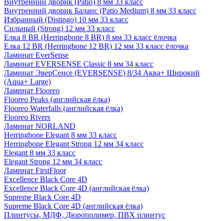
Внутренний дворик (Patio) 8 мм 33 класс
Внутренний дворик Баланс (Patio Medium) 8 мм 33 класс
Избранный (Distingo) 10 мм 33 класс
Сильный (Strong) 12 мм 33 класс
Елка 8 BR (Herringbone 8 BR) 8 мм 33 класс ёлочка
Елка 12 BR (Herringbone 12 BR) 12 мм 33 класс ёлочка
Ламинат EverSense
Ламинат EVERSENSE Classic 8 мм 34 класс
Ламинат ЭверСенсе (EVERSENSE) 8/34 Аква+ Широкий
(Aqua+ Large)
Ламинат Flooreo
Flooreo Peaks (английская ёлка)
Flooreo Waterfalls (английская ёлка)
Flooreo Rivers
Ламинат NORLAND
Herringbone Elegant 8 мм 33 класс
Herringbone Elegant Strong 12 мм 34 класс
Elegant 8 мм 33 класс
Elegant Strong 12 мм 34 класс
Ламинат FirstFloor
Excellence Black Core 4D
Excellence Black Core 4D (английская ёлка)
Supreme Black Core 4D
Supreme Black Core 4D (английская ёлка)
Плинтусы, МДФ, Дюрополимер, ПВХ плинтус