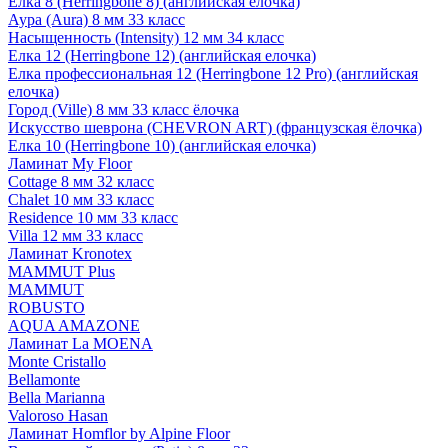
Елка 8 (Herringbone 8) (английская елочка)
Аура (Aura) 8 мм 33 класс
Насыщенность (Intensity) 12 мм 34 класс
Елка 12 (Herringbone 12) (английская елочка)
Елка профессиональная 12 (Herringbone 12 Pro) (английская
елочка)
Город (Ville) 8 мм 33 класс ёлочка
Искусство шеврона (CHEVRON ART) (французская ёлочка)
Елка 10 (Herringbone 10) (английская елочка)
Ламинат My Floor
Cottage 8 мм 32 класс
Chalet 10 мм 33 класс
Residence 10 мм 33 класс
Villa 12 мм 33 класс
Ламинат Kronotex
MAMMUT Plus
MAMMUT
ROBUSTO
AQUA AMAZONE
Ламинат La MOENA
Monte Cristallo
Bellamonte
Bella Marianna
Valoroso Hasan
Ламинат Homflor by Alpine Floor