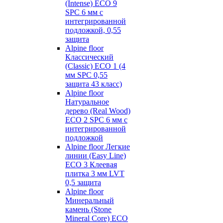
(Intense) ECO 9
SPC 6 мм с
интегрированной
подложкой, 0,55
защита
Alpine floor
Классический
(Classic) ECO 1 (4
мм SPC 0,55
защита 43 класс)
Alpine floor
Натуральное
дерево (Real Wood)
ECO 2 SPC 6 мм с
интегрированной
подложкой
Alpine floor Легкие
линии (Easy Line)
ECO 3 Клеевая
плитка 3 мм LVT
0,5 защита
Alpine floor
Минеральный
камень (Stone
Mineral Core) ECO