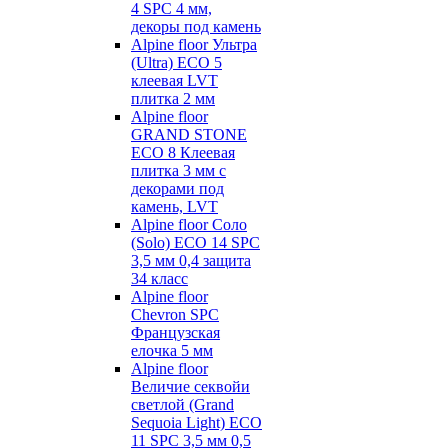
4 SPC 4 мм,
декоры под камень
Alpine floor Ультра
(Ultra) ECO 5
клеевая LVT
плитка 2 мм
Alpine floor
GRAND STONE
ECO 8 Клеевая
плитка 3 мм с
декорами под
камень, LVT
Alpine floor Соло
(Solo) ECO 14 SPC
3,5 мм 0,4 защита
34 класс
Alpine floor
Chevron SPC
Французская
елочка 5 мм
Alpine floor
Величие секвойи
светлой (Grand
Sequoia Light) ECO
11 SPC 3,5 мм 0,5