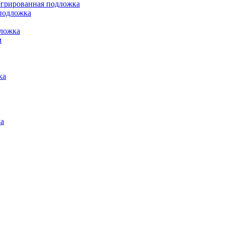
грированная подложка
подложка
ложка
м
ка
а