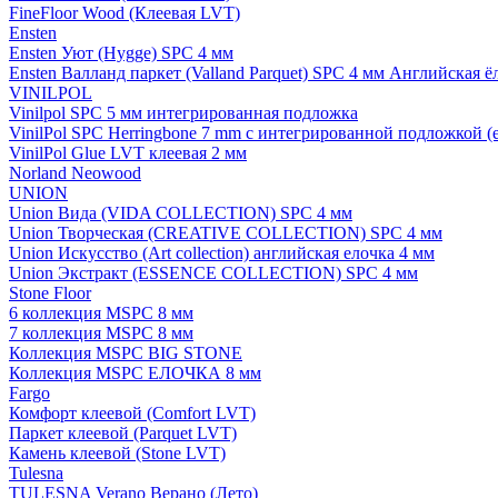
FineFloor Wood (Клеевая LVT)
Ensten
Ensten Уют (Hygge) SPC 4 мм
Ensten Валланд паркет (Valland Parquet) SPC 4 мм Английская ё
VINILPOL
Vinilpol SPC 5 мм интегрированная подложка
VinilPol SPC Herringbone 7 mm с интегрированной подложкой (
VinilPol Glue LVT клеевая 2 мм
Norland Neowood
UNION
Union Вида (VIDA COLLECTION) SPC 4 мм
Union Творческая (CREATIVE COLLECTION) SPC 4 мм
Union Искусство (Art collection) английская елочка 4 мм
Union Экстракт (ESSENCE COLLECTION) SPC 4 мм
Stone Floor
6 коллекция MSPC 8 мм
7 коллекция MSPC 8 мм
Коллекция MSPC BIG STONE
Коллекция MSPC ЕЛОЧКА 8 мм
Fargo
Комфорт клеевой (Comfort LVT)
Паркет клеевой (Parquet LVT)
Камень клеевой (Stone LVT)
Tulesna
TULESNA Verano Верано (Лето)