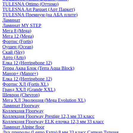
TULESNA Ottimo (Оттимо)
TULESNA Art Parquet (Арт Паркет)
TULESNA Премиум (на АБА плите)
Ламинат
Ламинат MY STEP
Мега 8 (Mega)
Мега 12 (Mega)
Фортис (Fortis)
Оушен (Ocean)
Скай (Sky)
Арто (Arto)
Елка 12 (Herringbone 12)
Терра Аква Блок (Terra Aqua Block)
Манор+ (Manor+)
Елка 12 (Herringbone 12)
Фортис ХЛ (Fortis XL)
Гранд ХХЛ (Grande XXL)
Шеврон (Chevron)
Мега ХЛ Эволюция (Mega Evolution XL)
Ламинат Floorway
Коллекция Floorway
Коллекция Floorway Prestige 12,3 мм 33 класс
Коллекция Floorway ELK елочка 12,3 мм 33 класс
Ламинат Alpine floor
Дух природы (Legno Extra) 8 мм 33 класс Camsan Турция