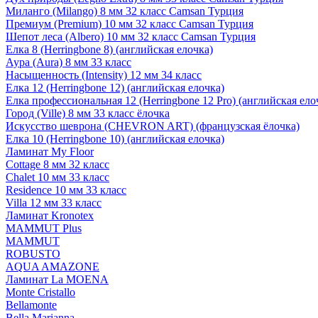
Миланго (Milango) 8 мм 32 класс Camsan Турция
Премиум (Premium) 10 мм 32 класс Camsan Турция
Шепот леса (Albero) 10 мм 32 класс Camsan Турция
Елка 8 (Herringbone 8) (английская елочка)
Аура (Aura) 8 мм 33 класс
Насыщенность (Intensity) 12 мм 34 класс
Елка 12 (Herringbone 12) (английская елочка)
Елка профессиональная 12 (Herringbone 12 Pro) (английская ело
Город (Ville) 8 мм 33 класс ёлочка
Искусство шеврона (CHEVRON ART) (французская ёлочка)
Елка 10 (Herringbone 10) (английская елочка)
Ламинат My Floor
Cottage 8 мм 32 класс
Chalet 10 мм 33 класс
Residence 10 мм 33 класс
Villa 12 мм 33 класс
Ламинат Kronotex
MAMMUT Plus
MAMMUT
ROBUSTO
AQUA AMAZONE
Ламинат La MOENA
Monte Cristallo
Bellamonte
Bella Marianna