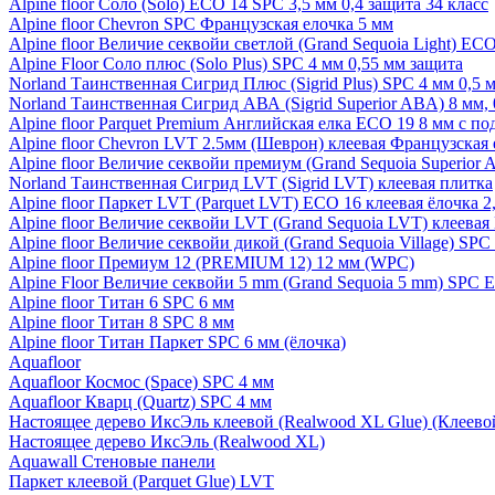
Alpine floor Соло (Solo) ECO 14 SPC 3,5 мм 0,4 защита 34 класс
Alpine floor Chevron SPC Французская елочка 5 мм
Alpine floor Величие секвойи светлой (Grand Sequoia Light) EC
Alpine Floor Соло плюс (Solo Plus) SPC 4 мм 0,55 мм защита
Norland Таинственная Сигрид Плюс (Sigrid Plus) SPC 4 мм 0,5 
Norland Таинственная Сигрид АВА (Sigrid Superior ABA) 8 мм, 
Alpine floor Parquet Premium Английская елка ECO 19 8 мм с п
Alpine floor Chevron LVT 2.5мм (Шеврон) клеевая Французская 
Alpine floor Величие секвойи премиум (Grand Sequoia Superio
Norland Таинственная Сигрид LVT (Sigrid LVT) клеевая плитка
Alpine floor Паркет LVT (Parquet LVT) ECO 16 клеевая ёлочка 2
Alpine floor Величие секвойи LVT (Grand Sequoia LVT) клеева
Alpine floor Величие секвойи дикой (Grand Sequoia Village) SPC
Alpine floor Премиум 12 (PREMIUM 12) 12 мм (WPC)
Alpine Floor Величие секвойи 5 mm (Grand Sequoia 5 mm) SPC 
Alpine floor Титан 6 SPC 6 мм
Alpine floor Титан 8 SPC 8 мм
Alpine floor Титан Паркет SPC 6 мм (ёлочка)
Aquafloor
Aquafloor Космос (Space) SPC 4 мм
Aquafloor Кварц (Quartz) SPC 4 мм
Настоящее дерево ИксЭль клеевой (Realwood XL Glue) (Клеев
Настоящее дерево ИксЭль (Realwood XL)
Aquawall Стеновые панели
Паркет клеевой (Parquet Glue) LVT