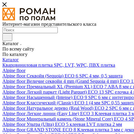
Интернет-магазин представительского класса
Каталог
По всему сайту
По каталогу
Каталог
Кварцвиниловая плитка SPC, LVT, WPC, ПВХ плитка
Alpine floor
Alpine floor Секвойя (Sequoia) ECO 6 SPC 4 мм, 0,5 защита
Alpine floor Величие секвойи 4 mm (Grand Sequoia 4 mm) ECO 1
Alpine floor Премиальный XL (Premium XL) ECO 7 ABA 8 мм с
Alpine floor Легкий паркет (Light Parquet) ECO 13 SPC елочка 4
Alpine floor Насыщенный (Intense) ECO 9 SPC 6 мм с интегрир
Alpine floor Классический (Classic) ECO 1 (4 мм SPC 0,55 защит
Alpine floor Натуральное дерево (Real Wood) ECO 2 SPC 6 мм 
Alpine floor Легкие линии (Easy Line) ECO 3 Клеевая плитка 3
Alpine floor Минеральный камень (Stone Mineral Core) ECO 4 S
Alpine floor Ультра (Ultra) ECO 5 клеевая LVT плитка 2 мм
Alpine floor GRAND STONE ECO 8 Клеевая плитка 3 мм с деко