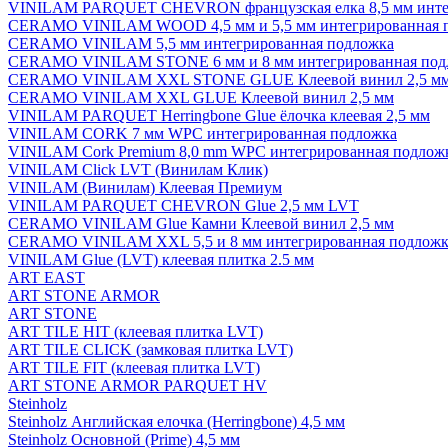
VINILAM PARQUET CHEVRON французская елка 8,5 мм инте
CERAMO VINILAM WOOD 4,5 мм и 5,5 мм интегрированная 
CERAMO VINILAM 5,5 мм интегрированная подложка
CERAMO VINILAM STONE 6 мм и 8 мм интегрированная под
CERAMO VINILAM XXL STONE GLUE Клеевой винил 2,5 м
CERAMO VINILAM XXL GLUE Клеевой винил 2,5 мм
VINILAM PARQUET Herringbone Glue ёлочка клеевая 2,5 мм
VINILAM CORK 7 мм WPC интегрированная подложка
VINILAM Cork Premium 8,0 mm WPC интегрированная подлож
VINILAM Click LVT (Винилам Клик)
VINILAM (Винилам) Клеевая Премиум
VINILAM PARQUET CHEVRON Glue 2,5 мм LVT
CERAMO VINILAM Glue Камни Клеевой винил 2,5 мм
CERAMO VINILAM XXL 5,5 и 8 мм интегрированная подложк
VINILAM Glue (LVT) клеевая плитка 2.5 мм
ART EAST
ART STONE ARMOR
ART STONE
ART TILE HIT (клеевая плитка LVT)
ART TILE CLICK (замковая плитка LVT)
ART TILE FIT (клеевая плитка LVT)
ART STONE ARMOR PARQUET HV
Steinholz
Steinholz Английская елочка (Herringbone) 4,5 мм
Steinholz Основной (Prime) 4,5 мм