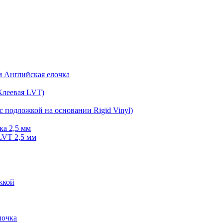
мм Английская елочка
Клеевая LVT)
с подложкой на основании Rigid Vinyl)
ка 2,5 мм
LVT 2,5 мм
жкой
очка