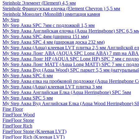
Steinholz Элемент (Element) 4,5 мм
Steinholz Французская елочка (Element Chevron ) 5,5 мм
Steinholz Монолит (Monolith) имитация камня
My Step
My Step Аква SPC 7мм c подложкой 1,5 мм
My Step Аква Английская елочка (Aqua Herringbone) SPC 6,5 м
My Step Аква SPC 4мм (ширина 151 мм)
My Step Аква SPC 4 мм (широкая доска 232 мм)
My Step Аква (Aqua) клеевая LVT плитка 2,5 мм Английской е
My Step Аква Лонг АВА (AQUA SPC Long ABA) 7 mm на ABA 
My Step Аква Лонг НР (AQUA SPC Long HP) SPC 7 мм с подло
My Step Аква Лонг MATT (Aqua Long MATT) SPC 7 мм с подло
My Step Аква Вуд (Aqua Wood) SPC паркет 5,5 мм (натуральны
My Step Аква SPC 6 мм
My Step Аква елка на пробковой подложке (Aqua Herringbone C
My Step Аква (Aqua) клеевая LVT плитка 3 мм
My Step Аква Английская Елка (Aqua Herringbone) SPC 5мм
My Step Аква SPC 5 мм
My Step Аква Вуд Английская Елка (Aqua Wood Herringbone) S
Fine Floor
FineFloor Wood
FineFloor Stone
FineFloor Rich
FineFloor Stone (Клеевая LVT)
FineFloor Rich (Клеевая LVT)