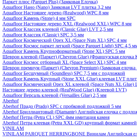
Паркет плюс (Parquet Plus) (Замковая Елочка)
Aquafloor Нано (Nano) Замковая LVT плитка 3,2 мм
Aquafloor Настоящее дерево (Realwood) WPC 8 мм
Aquafloor Камень (Stone) 4 мм SPC
Aquafloor Настоящее дерево XXL (Realwood XXL) WPC 8 мм
Aquafloor Классик клеевой (Classic Glue) LVT 2,5 мм
Aquafloor Классик (Classic) SPC 3,5 мм
Aquafloor Космический Орех XL (Space Nuts XL) SPC 4 мм
Aquafloor Космос паркет легкий (Space Parquet Light) SPC 4,5 
Aquafloor Камень Крупноформатный (Stone XL) SPC 5 мм
Шеврон клеевой (Паркет) (Chevron Glue) (Французская елочка 
Aquafloor Космос отборный XL (Space Select XL) SPC 4 мм
Шеврон премиум (Паркет) (Chevron Premium) (Замковая елочка 
Aquafloor Бесшумный (Soundless) SPC 7,5 мм с подложкой
Aquafloor Камень Крупный (Stone XXL Glue) клеевая LVT плит
Aquafloor Космический Орех XL клеевой (Space Nuts XL Glue) 
Настоящее дерево клеевой (RealWood Glue) (Клеевой LVT)
Aquafloor Версаль клеевой (Versailles Glue) 2,5 мм
Aberhof
Aberhof Прадо (Prado) SPC с пробковой подложкой 5 мм
Aberhof Бриллиантовый (Diamante) Английская елочка с подло
Aberhof Петра (Petra CL) SPC 4мм имитация камня
Aberhof Петра клеевая (Petra XXL GD) крупный формат камней
VINILAM
VINILAM PARQUET HERRINGBONE Винилам Английская ел