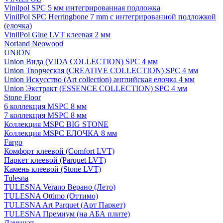
Vinilpol SPC 5 мм интегрированная подложка
VinilPol SPC Herringbone 7 mm с интегрированной подложкой
(елочка)
VinilPol Glue LVT клеевая 2 мм
Norland Neowood
UNION
Union Вида (VIDA COLLECTION) SPC 4 мм
Union Творческая (CREATIVE COLLECTION) SPC 4 мм
Union Искусство (Art collection) английская елочка 4 мм
Union Экстракт (ESSENCE COLLECTION) SPC 4 мм
Stone Floor
6 коллекция MSPC 8 мм
7 коллекция MSPC 8 мм
Коллекция MSPC BIG STONE
Коллекция MSPC ЕЛОЧКА 8 мм
Fargo
Комфорт клеевой (Comfort LVT)
Паркет клеевой (Parquet LVT)
Камень клеевой (Stone LVT)
Tulesna
TULESNA Verano Верано (Лето)
TULESNA Ottimo (Оттимо)
TULESNA Art Parquet (Арт Паркет)
TULESNA Премиум (на АБА плите)
Ламинат