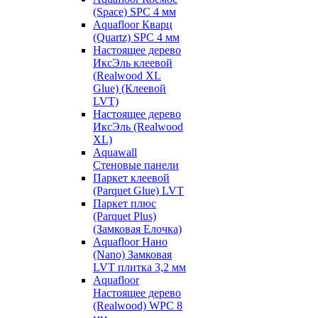
(Space) SPC 4 мм
Aquafloor Кварц
(Quartz) SPC 4 мм
Настоящее дерево
ИксЭль клеевой
(Realwood XL
Glue) (Клеевой
LVT)
Настоящее дерево
ИксЭль (Realwood
XL)
Aquawall
Стеновые панели
Паркет клеевой
(Parquet Glue) LVT
Паркет плюс
(Parquet Plus)
(Замковая Елочка)
Aquafloor Нано
(Nano) Замковая
LVT плитка 3,2 мм
Aquafloor
Настоящее дерево
(Realwood) WPC 8