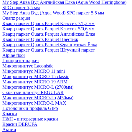
My Step Аква Вуд Английская Елка (Aqua Wood Herringbone)
SPC паркет 5,5 мм
My Step Аква Вуд (Aqua Wood) SPC паркет 5,5 мм
Quartz parquet
Кварц паркет Quartz Parquet Классик 7/1,2 мм
Кварц паркет Quartz Parquet Классик 5/0,6 мм
Кварц паркет Quartz Parquet Английская Ёлка
Кварц паркет Quartz Parquet Престиж
Кварц паркет Quartz Parquet Французская Ёлка
Кварц паркет Quartz Parquet Штучный паркет
Alpine floor
Приоритет паркет
Микроплинтус Laconistiq
Микроплинтус MICRO 11 mini
Микроплинтус MICRO 15 classic
Микроплинтус MICRO 19 ARM
Микроплинтус MICRO-L (2700мм)
Скрытый плинтус REGULAR
Микроплинтус MICRO-L (2450мм)
Микроплинтус MICRO-L MAX
Потолочный профиль GIPS
Краски
H&H - интерьерные краски
Краски DERUFA
Акции