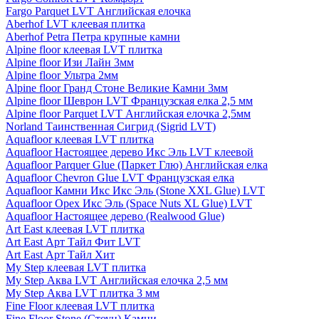
Fargo Parquet LVT Английская елочка
Aberhof LVT клеевая плитка
Aberhof Petra Петра крупные камни
Alpine floor клеевая LVT плитка
Alpine floor Изи Лайн 3мм
Alpine floor Ультра 2мм
Alpine floor Гранд Стоне Великие Камни 3мм
Alpine floor Шеврон LVT Французская елка 2,5 мм
Alpine floor Parquet LVT Английская елочка 2,5мм
Norland Таинственная Сигрид (Sigrid LVT)
Aquafloor клеевая LVT плитка
Aquafloor Настоящее дерево Икс Эль LVT клеевой
Aquafloor Parquer Glue (Паркет Глю) Английская елка
Aquafloor Chevron Glue LVT Французская елка
Aquafloor Камни Икс Икс Эль (Stone XXL Glue) LVT
Aquafloor Орех Икс Эль (Space Nuts XL Glue) LVT
Aquafloor Настоящее дерево (Realwood Glue)
Art East клеевая LVT плитка
Art East Арт Тайл Фит LVT
Art East Арт Тайл Хит
My Step клеевая LVT плитка
My Step Аква LVT Английская елочка 2,5 мм
My Step Аква LVT плитка 3 мм
Fine Floor клеевая LVT плитка
Fine Floor Stone (Стоун) Камни