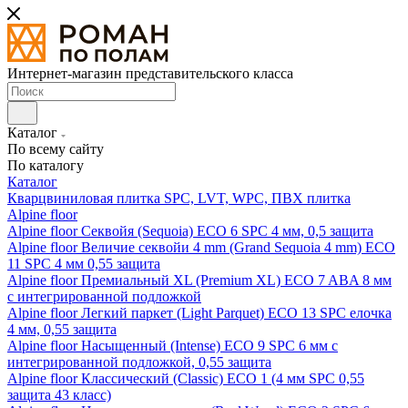
Интернет-магазин представительского класса
Каталог
По всему сайту
По каталогу
Каталог
Кварцвиниловая плитка SPC, LVT, WPC, ПВХ плитка
Alpine floor
Alpine floor Секвойя (Sequoia) ECO 6 SPC 4 мм, 0,5 защита
Alpine floor Величие секвойи 4 mm (Grand Sequoia 4 mm) ECO
11 SPC 4 мм 0,55 защита
Alpine floor Премиальный XL (Premium XL) ECO 7 ABA 8 мм
с интегрированной подложкой
Alpine floor Легкий паркет (Light Parquet) ECO 13 SPC елочка
4 мм, 0,55 защита
Alpine floor Насыщенный (Intense) ECO 9 SPC 6 мм с
интегрированной подложкой, 0,55 защита
Alpine floor Классический (Classic) ECO 1 (4 мм SPC 0,55
защита 43 класс)