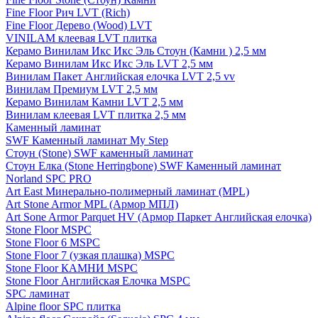
Fine Floor Рич LVT (Rich)
Fine Floor Дерево (Wood) LVT
VINILAM клеевая LVT плитка
Керамо Винилам Икс Икс Эль Стоун (Камни ) 2,5 мм
Керамо Винилам Икс Икс Эль LVT 2,5 мм
Винилам Пакет Английская елочка LVT 2,5 vv
Винилам Премиум LVT 2,5 мм
Керамо Винилам Камни LVT 2,5 мм
Винилам клеевая LVT плитка 2,5 мм
Каменный ламинат
SWF Каменный ламинат My Step
Стоун (Stone) SWF каменный ламинат
Стоун Елка (Stone Herringbone) SWF Каменный ламинат
Norland SPC PRO
Art East Минерально-полимерный ламинат (MPL)
Art Stone Armor MPL (Армор МПЛ)
Art Sone Armor Parquet HV (Армор Паркет Английская елочка)
Stone Floor MSPC
Stone Floor 6 MSPC
Stone Floor 7 (узкая плашка) MSPC
Stone Floor КАМНИ MSPC
Stone Floor Английская Елочка MSPC
SPC ламинат
Alpine floor SPC плитка