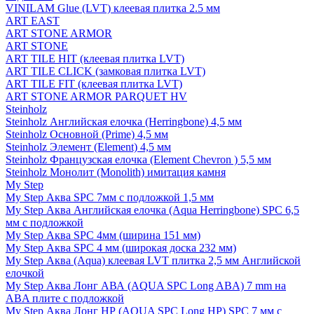
VINILAM Glue (LVT) клеевая плитка 2.5 мм
ART EAST
ART STONE ARMOR
ART STONE
ART TILE HIT (клеевая плитка LVT)
ART TILE CLICK (замковая плитка LVT)
ART TILE FIT (клеевая плитка LVT)
ART STONE ARMOR PARQUET HV
Steinholz
Steinholz Английская елочка (Herringbone) 4,5 мм
Steinholz Основной (Prime) 4,5 мм
Steinholz Элемент (Element) 4,5 мм
Steinholz Французская елочка (Element Chevron ) 5,5 мм
Steinholz Монолит (Monolith) имитация камня
My Step
My Step Аква SPC 7мм c подложкой 1,5 мм
My Step Аква Английская елочка (Aqua Herringbone) SPC 6,5
мм с подложкой
My Step Аква SPC 4мм (ширина 151 мм)
My Step Аква SPC 4 мм (широкая доска 232 мм)
My Step Аква (Aqua) клеевая LVT плитка 2,5 мм Английской
елочкой
My Step Аква Лонг АВА (AQUA SPC Long ABA) 7 mm на
ABA плите с подложкой
My Step Аква Лонг НР (AQUA SPC Long HP) SPC 7 мм с