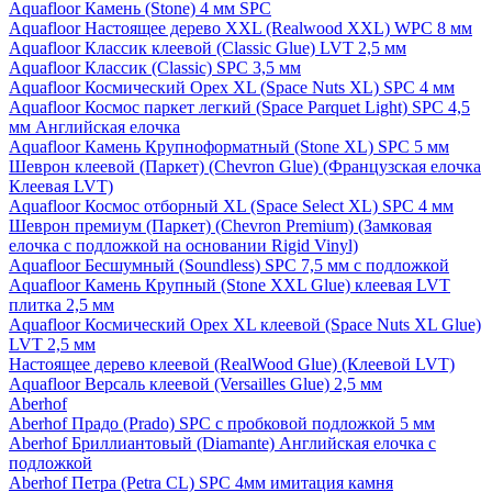
Aquafloor Камень (Stone) 4 мм SPC
Aquafloor Настоящее дерево XXL (Realwood XXL) WPC 8 мм
Aquafloor Классик клеевой (Classic Glue) LVT 2,5 мм
Aquafloor Классик (Classic) SPC 3,5 мм
Aquafloor Космический Орех XL (Space Nuts XL) SPC 4 мм
Aquafloor Космос паркет легкий (Space Parquet Light) SPC 4,5
мм Английская елочка
Aquafloor Камень Крупноформатный (Stone XL) SPC 5 мм
Шеврон клеевой (Паркет) (Chevron Glue) (Французская елочка
Клеевая LVT)
Aquafloor Космос отборный XL (Space Select XL) SPC 4 мм
Шеврон премиум (Паркет) (Chevron Premium) (Замковая
елочка с подложкой на основании Rigid Vinyl)
Aquafloor Бесшумный (Soundless) SPC 7,5 мм с подложкой
Aquafloor Камень Крупный (Stone XXL Glue) клеевая LVT
плитка 2,5 мм
Aquafloor Космический Орех XL клеевой (Space Nuts XL Glue)
LVT 2,5 мм
Настоящее дерево клеевой (RealWood Glue) (Клеевой LVT)
Aquafloor Версаль клеевой (Versailles Glue) 2,5 мм
Aberhof
Aberhof Прадо (Prado) SPC с пробковой подложкой 5 мм
Aberhof Бриллиантовый (Diamante) Английская елочка с
подложкой
Aberhof Петра (Petra CL) SPC 4мм имитация камня