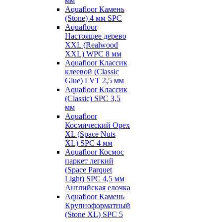
мм
Aquafloor Камень
(Stone) 4 мм SPC
Aquafloor
Настоящее дерево
XXL (Realwood
XXL) WPC 8 мм
Aquafloor Классик
клеевой (Classic
Glue) LVT 2,5 мм
Aquafloor Классик
(Classic) SPC 3,5
мм
Aquafloor
Космический Орех
XL (Space Nuts
XL) SPC 4 мм
Aquafloor Космос
паркет легкий
(Space Parquet
Light) SPC 4,5 мм
Английская елочка
Aquafloor Камень
Крупноформатный
(Stone XL) SPC 5