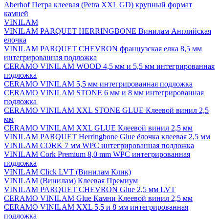
Aberhof Петра клеевая (Petra XXL GD) крупный формат
камней
VINILAM
VINILAM PARQUET HERRINGBONE Винилам Английская
елочка
VINILAM PARQUET CHEVRON французская елка 8,5 мм
интегрированная подложка
CERAMO VINILAM WOOD 4,5 мм и 5,5 мм интегрированная
подложка
CERAMO VINILAM 5,5 мм интегрированная подложка
CERAMO VINILAM STONE 6 мм и 8 мм интегрированная
подложка
CERAMO VINILAM XXL STONE GLUE Клеевой винил 2,5
мм
CERAMO VINILAM XXL GLUE Клеевой винил 2,5 мм
VINILAM PARQUET Herringbone Glue ёлочка клеевая 2,5 мм
VINILAM CORK 7 мм WPC интегрированная подложка
VINILAM Cork Premium 8,0 mm WPC интегрированная
подложка
VINILAM Click LVT (Винилам Клик)
VINILAM (Винилам) Клеевая Премиум
VINILAM PARQUET CHEVRON Glue 2,5 мм LVT
CERAMO VINILAM Glue Камни Клеевой винил 2,5 мм
CERAMO VINILAM XXL 5,5 и 8 мм интегрированная
подложка