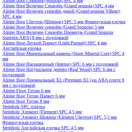
Alpine floor Секвойя (Sequoia) SPC 4 мм
Alpine floor Величие Секвойи (Grand sequoia) SPC 4 мм
Alpine floor Величие секвойи дикой (Grand sequoia Village)
SPC 4 мм
Alpine floor Chevron (Шеврон) SPC 5 мм Французская елочка
Alpine floor Величие секвойи (Grand Sequoia) 5 мм
Alpine floor Величие Секвойи Премиум (Grand Sequoia
Superior ABA) 8 мм с подложкой
Alpine floor Легкий Паркет (Light Parquet) SPC 4 мм
Английская елочка
Alpine floor Минеральный камень (Stone Mineral Core) SPC 4
мм
Alpine floor Насыщенный (Intense) SPC 6 мм с подложкой
Alpine floor Натуральное дерево (Real Wood) SPC 6 мм с
подложкой
Alpine floor Премиальный XL (Premium XL) на ABA плите 8
мм с подложкой
Alpine Floor Титан 6 мм
Alpine floor Титан Паркет 6 мм
Alpine floor Титан 8 мм
Steinholz SPC плитка
Steinholz Элемент (Element) SPC 4,5 мм
Steinholz Элемент Шеврон (Element Chevron) SPC 5,5 мм
Французская елочка
Steinholz Английская елочка SPC 4,5 мм