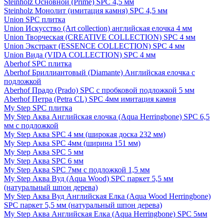
Steinholz Основной (Prime) SPC 4,5 мм
Steinholz Монолит (имитация камня) SPC 4,5 мм
Union SPC плитка
Union Искусство (Art collection) английская елочка 4 мм
Union Творческая (CREATIVE COLLECTION) SPC 4 мм
Union Экстракт (ESSENCE COLLECTION) SPC 4 мм
Union Вида (VIDA COLLECTION) SPC 4 мм
Aberhof SPC плитка
Aberhof Бриллиантовый (Diamante) Английская елочка с
подложкой
Aberhof Прадо (Prado) SPC с пробковой подложкой 5 мм
Aberhof Петра (Petra CL) SPC 4мм имитация камня
My Step SPC плитка
My Step Аква Английская елочка (Aqua Herringbone) SPC 6,5
мм с подложкой
My Step Аква SPC 4 мм (широкая доска 232 мм)
My Step Аква SPC 4мм (ширина 151 мм)
My Step Аква SPC 5 мм
My Step Аква SPC 6 мм
My Step Аква SPC 7мм c подложкой 1,5 мм
My Step Аква Вуд (Aqua Wood) SPC паркет 5,5 мм
(натуральный шпон дерева)
My Step Аква Вуд Английская Елка (Aqua Wood Herringbone)
SPC паркет 5,5 мм (натуральный шпон дерева)
My Step Аква Английская Елка (Aqua Herringbone) SPC 5мм