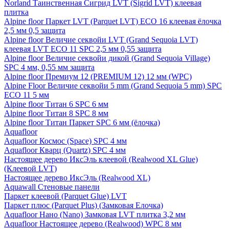
Norland Таинственная Сигрид LVT (Sigrid LVT) клеевая
плитка
Alpine floor Паркет LVT (Parquet LVT) ECO 16 клеевая ёлочка
2,5 мм 0,5 защита
Alpine floor Величие секвойи LVT (Grand Sequoia LVT)
клеевая LVT ECO 11 SPC 2,5 мм 0,55 защита
Alpine floor Величие секвойи дикой (Grand Sequoia Village)
SPC 4 мм, 0,55 мм защита
Alpine floor Премиум 12 (PREMIUM 12) 12 мм (WPC)
Alpine Floor Величие секвойи 5 mm (Grand Sequoia 5 mm) SPC
ECO 11 5 мм
Alpine floor Титан 6 SPC 6 мм
Alpine floor Титан 8 SPC 8 мм
Alpine floor Титан Паркет SPC 6 мм (ёлочка)
Aquafloor
Aquafloor Космос (Space) SPC 4 мм
Aquafloor Кварц (Quartz) SPC 4 мм
Настоящее дерево ИксЭль клеевой (Realwood XL Glue)
(Клеевой LVT)
Настоящее дерево ИксЭль (Realwood XL)
Aquawall Стеновые панели
Паркет клеевой (Parquet Glue) LVT
Паркет плюс (Parquet Plus) (Замковая Елочка)
Aquafloor Нано (Nano) Замковая LVT плитка 3,2 мм
Aquafloor Настоящее дерево (Realwood) WPC 8 мм