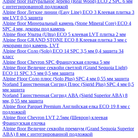
Alpine floor Натуральное дерево (Real Wood) ECO 2 SPC 6 мм
с интегрированной подложкой
Alpine floor Легкие линии (Easy Line) ECO 3 Клеевая плитка 3
мм LVT 0,5 защита
Alpine floor Минеральный камень (Stone Mineral Core) ECO 4
SPC 4 мм, декоры под камень
Alpine floor Ультра (Ultra) ECO 5 клеевая LVT плитка 2 мм
Alpine floor GRAND STONE ECO 8 Клеевая плитка 3 мм с
декорами под камень, LVT
Alpine floor Соло (Solo) ECO 14 SPC 3,5 мм 0,4 защита 34
класс
Alpine floor Chevron SPC Французская елочка 5 мм
Alpine floor Величие секвойи светлой (Grand Sequoia Light)
ECO 11 SPC 3,5 мм 0,5 мм защита
Alpine Floor Соло плюс (Solo Plus) SPC 4 мм 0,55 мм защита
Norland Таинственная Сигрид Плюс (Sigrid Plus) SPC 4 мм 0,5
мм защита
Norland Таинственная Сигрид АВА (Sigrid Superior ABA) 8
мм, 0,55 мм защита
Alpine floor Parquet Premium Английская елка ECO 19 8 мм с
подложкой
Alpine floor Chevron LVT 2.5мм (Шеврон) клеевая
Французская елочка
Alpine floor Величие секвойи премиум (Grand Sequoia Superior
ABA) 8 мм с интегрированной подложкой