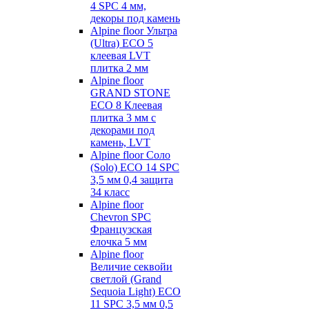
4 SPC 4 мм,
декоры под камень
Alpine floor Ультра
(Ultra) ECO 5
клеевая LVT
плитка 2 мм
Alpine floor
GRAND STONE
ECO 8 Клеевая
плитка 3 мм с
декорами под
камень, LVT
Alpine floor Соло
(Solo) ECO 14 SPC
3,5 мм 0,4 защита
34 класс
Alpine floor
Chevron SPC
Французская
елочка 5 мм
Alpine floor
Величие секвойи
светлой (Grand
Sequoia Light) ECO
11 SPC 3,5 мм 0,5