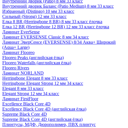
Внутренний дворик (Patio) 8 мм 33 класс
Внутренний дворик Баланс (Patio Medium) 8 мм 33 класс
Избранный (Distingo) 10 мм 33 класс
Сильный (Strong) 12 мм 33 класс
Елка 8 BR (Herringbone 8 BR) 8 мм 33 класс ёлочка
Елка 12 BR (Herringbone 12 BR) 12 мм 33 класс ёлочка
Ламинат EverSense
Ламинат EVERSENSE Classic 8 мм 34 класс
Ламинат ЭверСенсе (EVERSENSE) 8/34 Аква+ Широкий
(Aqua+ Large)
Ламинат Flooreo
Flooreo Peaks (английская ёлка)
Flooreo Waterfalls (английская ёлка)
Flooreo Rivers
Ламинат NORLAND
Herringbone Elegant 8 мм 33 класс
Herringbone Elegant Strong 12 мм 34 класс
Elegant 8 мм 33 класс
Elegant Strong 12 мм 34 класс
Ламинат FirstFloor
Excellence Black Core 4D
Excellence Black Core 4D (английская ёлка)
Supreme Black Core 4D
Supreme Black Core 4D (английская ёлка)
Плинтусы, МДФ, Дюрополимер, ПВХ плинтус