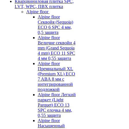
Кварцвиниловая плитка SPC,
LVT, WPC, ПВХ плитка
Alpine floor
Alpine floor
Секвойя (Sequoia)
ECO 6 SPC 4 мм,
0,5 защита
Alpine floor
Величие секвойи 4
mm (Grand Sequoia
4 mm) ECO 11 SPC
4 мм 0,55 защита
Alpine floor
Премиальный XL
(Premium XL) ECO
7 ABA 8 мм с
интегрированной
подложкой
Alpine floor Легкий
паркет (Light
Parquet) ECO 13
SPC елочка 4 мм,
0,55 защита
Alpine floor
Насыщенный