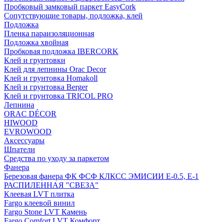
Пробковый замковый паркет EasyCork
Сопутствующие товары, подложка, клей
Подложка
Пленка параизоляционная
Подложка хвойная
Пробковая подложка IBERCORK
Клей и грунтовки
Клей для лепнины Orac Decor
Клей и грунтовка Homakoll
Клей и грунтовка Berger
Клей и грунтовка TRICOL PRO
Лепнина
ORAC DÉCOR
HIWOOD
EVROWOOD
Аксессуары
Шпатели
Средства по уходу за паркетом
Фанера
Березовая фанера ФК ФСФ КЛКСС ЭМИСИИ Е-0.5, Е-1
РАСПИЛЕННАЯ "СВЕЗА"
Клеевая LVT плитка
Fargo клеевой винил
Fargo Stone LVT Камень
Fargo Comfort LVT Комфорт