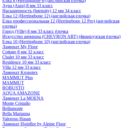
Елка 8 (Herringbone 8) (английская елочка)
Аура (Aura) 8 мм 33 класс
Насыщенность (Intensity) 12 мм 34 класс
Елка 12 (Herringbone 12) (английская елочка)
Елка профессиональная 12 (Herringbone 12 Pro) (английская
елочка)
Город (Ville) 8 мм 33 класс ёлочка
Искусство шеврона (CHEVRON ART) (французская ёлочка)
Елка 10 (Herringbone 10) (английская елочка)
Ламинат My Floor
Cottage 8 мм 32 класс
Chalet 10 мм 33 класс
Residence 10 мм 33 класс
Villa 12 мм 33 класс
Ламинат Kronotex
MAMMUT Plus
MAMMUT
ROBUSTO
AQUA AMAZONE
Ламинат La MOENA
Monte Cristallo
Bellamonte
Bella Marianna
Valoroso Hasan
Ламинат Homflor by Alpine Floor