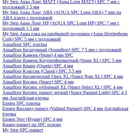
My Step Аква Лонг MATT (Aqua Long MATT) SPC 7 мм с
подложкой 1,5 мм
My Step Аква Лонг АВА (AQUA SPC Long ABA) 7 mm на
ABA плите с подложкой
My Step Аква Лонг НР (AQUA SPC Long HP) SPC 7 мм с
подложкой 1,5 мм
My Step Аква елка на пробковой подложке (Aqua Herringbone
Cork) SPC 5 мм с подложкой
Aquafloor SPC плитка
Aquafloor Бесшумный (Soundless) SPC 7,5 мм с подложкой
Aquafloor Камень (Stone) 4 мм SPC
Aquafloor Камень Крупноформатный (Stone XL) SPC 5 мм
Aquafloor Кварц (Quartz) SPC 4 мм
Aquafloor Классик (Classic) SPC 3,5 мм
Aquafloor Космический Орех XL (Space Nuts XL) SPC 4 мм
Aquafloor Космос (Space) SPC 4 мм
Aquafloor Космос отборный XL (Space Select XL) SPC 4 мм
Aquafloor Космос паркет легкий (Space Parquet Light) SPC 4,5
мм Английская елочка
Ensten SPC плитка
Ensten Валланд паркет (Valland Parquet) SPC 4 мм Английская
ёлочка
Ensten Уют (Hygge) SPC 4 мм
Кварц-паркет на SPC основе
My Step SPC-паркет