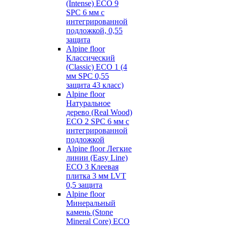
(Intense) ECO 9
SPC 6 мм с
интегрированной
подложкой, 0,55
защита
Alpine floor
Классический
(Classic) ECO 1 (4
мм SPC 0,55
защита 43 класс)
Alpine floor
Натуральное
дерево (Real Wood)
ECO 2 SPC 6 мм с
интегрированной
подложкой
Alpine floor Легкие
линии (Easy Line)
ECO 3 Клеевая
плитка 3 мм LVT
0,5 защита
Alpine floor
Минеральный
камень (Stone
Mineral Core) ECO