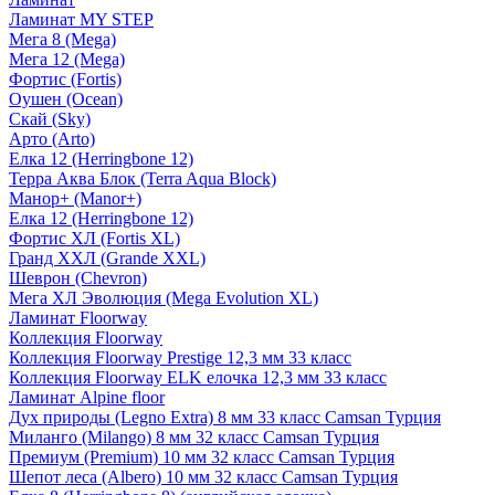
Ламинат MY STEP
Мега 8 (Mega)
Мега 12 (Mega)
Фортис (Fortis)
Оушен (Ocean)
Скай (Sky)
Арто (Arto)
Елка 12 (Herringbone 12)
Терра Аква Блок (Terra Aqua Block)
Манор+ (Manor+)
Елка 12 (Herringbone 12)
Фортис ХЛ (Fortis XL)
Гранд ХХЛ (Grande XXL)
Шеврон (Chevron)
Мега ХЛ Эволюция (Mega Evolution XL)
Ламинат Floorway
Коллекция Floorway
Коллекция Floorway Prestige 12,3 мм 33 класс
Коллекция Floorway ELK елочка 12,3 мм 33 класс
Ламинат Alpine floor
Дух природы (Legno Extra) 8 мм 33 класс Camsan Турция
Миланго (Milango) 8 мм 32 класс Camsan Турция
Премиум (Premium) 10 мм 32 класс Camsan Турция
Шепот леса (Albero) 10 мм 32 класс Camsan Турция