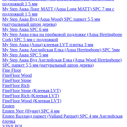
подложкой 1,5 мм
My Step Аква Лонг MATT (Aqua Long MATT) SPC 7 мм с
подложкой 1,5 мм
My Step Аква Вуд (Aqua Wood) SPC паркет 5,5 мм
(натуральный шпон дерева)
My Step Аква SPC 6 мм
My Step Аква елка на пробковой подложке (Aqua Herringbone
Cork) SPC 5 мм с подложкой
My Step Аква (Aqua) клеевая LVT плитка 3 мм
My Step Аква Английская Елка (Aqua Herringbone) SPC 5мм
My Step Аква SPC 5 мм
My Step Аква Вуд Английская Елка (Aqua Wood Herringbone)
SPC паркет 5,5 мм (натуральный шпон дерева)
Fine Floor
FineFloor Wood
FineFloor Stone
FineFloor Rich
FineFloor Stone (Клеевая LVT)
FineFloor Rich (Клеевая LVT)
FineFloor Wood (Клеевая LVT)
Ensten
Ensten Уют (Hygge) SPC 4 мм
Ensten Валланд паркет (Valland Parquet) SPC 4 мм Английская
ёлочка
VINILPOL