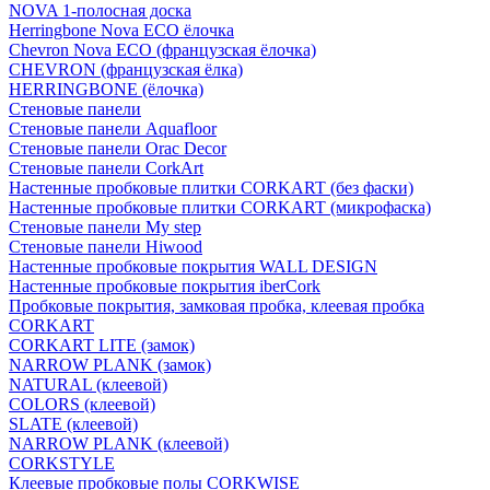
NOVA 1-полосная доска
Herringbone Nova ECO ёлочка
Chevron Nova ECO (французская ёлочка)
CHEVRON (французская ёлка)
HERRINGBONE (ёлочка)
Стеновые панели
Стеновые панели Aquafloor
Стеновые панели Orac Decor
Стеновые панели CorkArt
Настенные пробковые плитки CORKART (без фаски)
Настенные пробковые плитки CORKART (микрофаска)
Стеновые панели My step
Стеновые панели Hiwood
Настенные пробковые покрытия WALL DESIGN
Настенные пробковые покрытия iberCork
Пробковые покрытия, замковая пробка, клеевая пробка
CORKART
CORKART LITE (замок)
NARROW PLANK (замок)
NATURAL (клеевой)
COLORS (клеевой)
SLATE (клеевой)
NARROW PLANK (клеевой)
CORKSTYLE
Клеевые пробковые полы CORKWISE