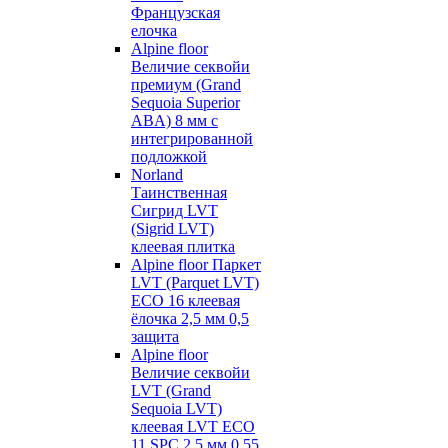
Французская
елочка
Alpine floor
Величие секвойи
премиум (Grand
Sequoia Superior
ABA) 8 мм с
интегрированной
подложкой
Norland
Таинственная
Сигрид LVT
(Sigrid LVT)
клеевая плитка
Alpine floor Паркет
LVT (Parquet LVT)
ECO 16 клеевая
ёлочка 2,5 мм 0,5
защита
Alpine floor
Величие секвойи
LVT (Grand
Sequoia LVT)
клеевая LVT ECO
11 SPC 2,5 мм 0,55