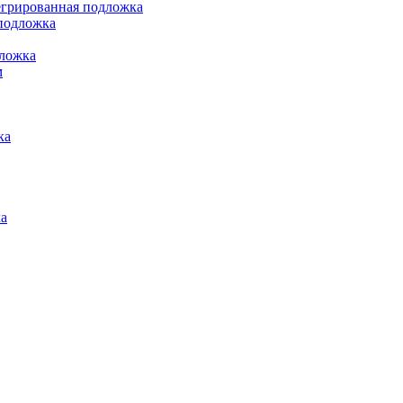
грированная подложка
подложка
ложка
м
ка
а