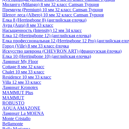
Миланго (Milango) 8 мм 32 класс Camsan Турция
Премиум (Premium) 10 мм 32 класс Camsan Турция
Шепот леса (Albero) 10 мм 32 класс Camsan Турция
Елка 8 (Herringbone 8) (английская елочка)
Аура (Aura) 8 мм 33 класс
Насыщенность (Intensity) 12 мм 34 класс
Елка 12 (Herringbone 12) (английская елочка)
Елка профессиональная 12 (Herringbone 12 Pro) (английская ело
Город (Ville) 8 мм 33 класс ёлочка
Искусство шеврона (CHEVRON ART) (французская ёлочка)
Елка 10 (Herringbone 10) (английская елочка)
Ламинат My Floor
Cottage 8 мм 32 класс
Chalet 10 мм 33 класс
Residence 10 мм 33 класс
Villa 12 мм 33 класс
Ламинат Kronotex
MAMMUT Plus
MAMMUT
ROBUSTO
AQUA AMAZONE
Ламинат La MOENA
Monte Cristallo
Bellamonte
Bella Marianna