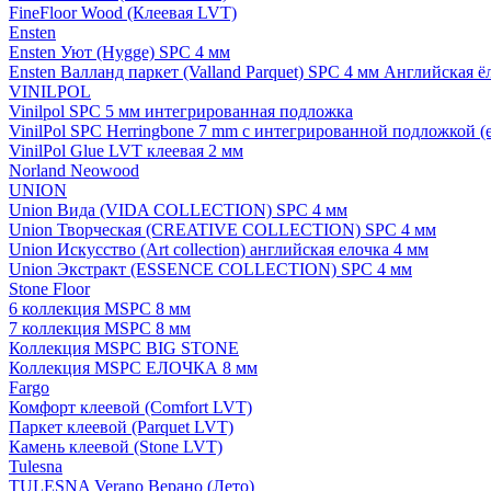
FineFloor Wood (Клеевая LVT)
Ensten
Ensten Уют (Hygge) SPC 4 мм
Ensten Валланд паркет (Valland Parquet) SPC 4 мм Английская ё
VINILPOL
Vinilpol SPC 5 мм интегрированная подложка
VinilPol SPC Herringbone 7 mm с интегрированной подложкой (
VinilPol Glue LVT клеевая 2 мм
Norland Neowood
UNION
Union Вида (VIDA COLLECTION) SPC 4 мм
Union Творческая (CREATIVE COLLECTION) SPC 4 мм
Union Искусство (Art collection) английская елочка 4 мм
Union Экстракт (ESSENCE COLLECTION) SPC 4 мм
Stone Floor
6 коллекция MSPC 8 мм
7 коллекция MSPC 8 мм
Коллекция MSPC BIG STONE
Коллекция MSPC ЕЛОЧКА 8 мм
Fargo
Комфорт клеевой (Comfort LVT)
Паркет клеевой (Parquet LVT)
Камень клеевой (Stone LVT)
Tulesna
TULESNA Verano Верано (Лето)