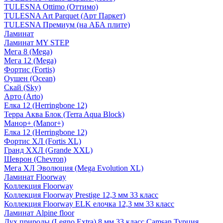
TULESNA Ottimo (Оттимо)
TULESNA Art Parquet (Арт Паркет)
TULESNA Премиум (на АБА плите)
Ламинат
Ламинат MY STEP
Мега 8 (Mega)
Мега 12 (Mega)
Фортис (Fortis)
Оушен (Ocean)
Скай (Sky)
Арто (Arto)
Елка 12 (Herringbone 12)
Терра Аква Блок (Terra Aqua Block)
Манор+ (Manor+)
Елка 12 (Herringbone 12)
Фортис ХЛ (Fortis XL)
Гранд ХХЛ (Grande XXL)
Шеврон (Chevron)
Мега ХЛ Эволюция (Mega Evolution XL)
Ламинат Floorway
Коллекция Floorway
Коллекция Floorway Prestige 12,3 мм 33 класс
Коллекция Floorway ELK елочка 12,3 мм 33 класс
Ламинат Alpine floor
Дух природы (Legno Extra) 8 мм 33 класс Camsan Турция