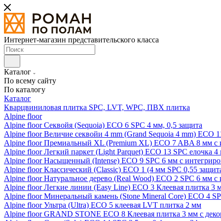
Интернет-магазин представительского класса
Каталог
По всему сайту
По каталогу
Каталог
Кварцвиниловая плитка SPC, LVT, WPC, ПВХ плитка
Alpine floor
Alpine floor Секвойя (Sequoia) ECO 6 SPC 4 мм, 0,5 защита
Alpine floor Величие секвойи 4 mm (Grand Sequoia 4 mm) ECO 1
Alpine floor Премиальный XL (Premium XL) ECO 7 ABA 8 мм с
Alpine floor Легкий паркет (Light Parquet) ECO 13 SPC елочка 4
Alpine floor Насыщенный (Intense) ECO 9 SPC 6 мм с интегрир
Alpine floor Классический (Classic) ECO 1 (4 мм SPC 0,55 защит
Alpine floor Натуральное дерево (Real Wood) ECO 2 SPC 6 мм 
Alpine floor Легкие линии (Easy Line) ECO 3 Клеевая плитка 3
Alpine floor Минеральный камень (Stone Mineral Core) ECO 4 S
Alpine floor Ультра (Ultra) ECO 5 клеевая LVT плитка 2 мм
Alpine floor GRAND STONE ECO 8 Клеевая плитка 3 мм с деко