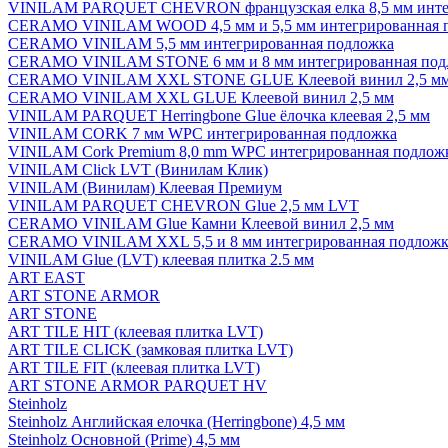
VINILAM PARQUET CHEVRON французская елка 8,5 мм инте
CERAMO VINILAM WOOD 4,5 мм и 5,5 мм интегрированная 
CERAMO VINILAM 5,5 мм интегрированная подложка
CERAMO VINILAM STONE 6 мм и 8 мм интегрированная под
CERAMO VINILAM XXL STONE GLUE Клеевой винил 2,5 м
CERAMO VINILAM XXL GLUE Клеевой винил 2,5 мм
VINILAM PARQUET Herringbone Glue ёлочка клеевая 2,5 мм
VINILAM CORK 7 мм WPC интегрированная подложка
VINILAM Cork Premium 8,0 mm WPC интегрированная подлож
VINILAM Click LVT (Винилам Клик)
VINILAM (Винилам) Клеевая Премиум
VINILAM PARQUET CHEVRON Glue 2,5 мм LVT
CERAMO VINILAM Glue Камни Клеевой винил 2,5 мм
CERAMO VINILAM XXL 5,5 и 8 мм интегрированная подложк
VINILAM Glue (LVT) клеевая плитка 2.5 мм
ART EAST
ART STONE ARMOR
ART STONE
ART TILE HIT (клеевая плитка LVT)
ART TILE CLICK (замковая плитка LVT)
ART TILE FIT (клеевая плитка LVT)
ART STONE ARMOR PARQUET HV
Steinholz
Steinholz Английская елочка (Herringbone) 4,5 мм
Steinholz Основной (Prime) 4,5 мм