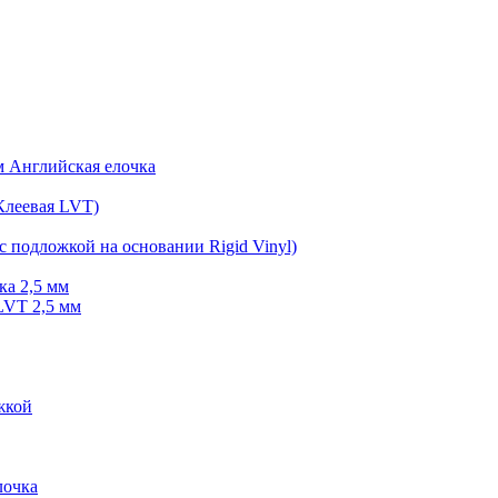
мм Английская елочка
Клеевая LVT)
с подложкой на основании Rigid Vinyl)
ка 2,5 мм
LVT 2,5 мм
жкой
очка