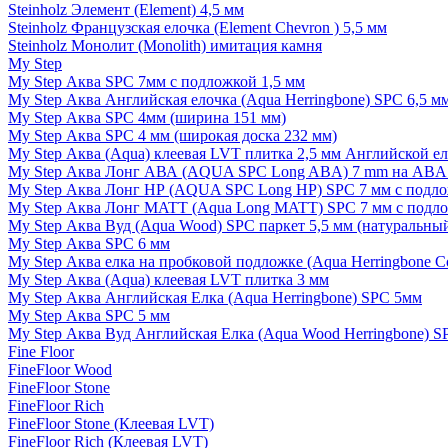
Steinholz Элемент (Element) 4,5 мм
Steinholz Французская елочка (Element Chevron ) 5,5 мм
Steinholz Монолит (Monolith) имитация камня
My Step
My Step Аква SPC 7мм c подложкой 1,5 мм
My Step Аква Английская елочка (Aqua Herringbone) SPC 6,5 м
My Step Аква SPC 4мм (ширина 151 мм)
My Step Аква SPC 4 мм (широкая доска 232 мм)
My Step Аква (Aqua) клеевая LVT плитка 2,5 мм Английской е
My Step Аква Лонг АВА (AQUA SPC Long ABA) 7 mm на ABA 
My Step Аква Лонг НР (AQUA SPC Long HP) SPC 7 мм с подло
My Step Аква Лонг MATT (Aqua Long MATT) SPC 7 мм с подло
My Step Аква Вуд (Aqua Wood) SPC паркет 5,5 мм (натуральны
My Step Аква SPC 6 мм
My Step Аква елка на пробковой подложке (Aqua Herringbone C
My Step Аква (Aqua) клеевая LVT плитка 3 мм
My Step Аква Английская Елка (Aqua Herringbone) SPC 5мм
My Step Аква SPC 5 мм
My Step Аква Вуд Английская Елка (Aqua Wood Herringbone) S
Fine Floor
FineFloor Wood
FineFloor Stone
FineFloor Rich
FineFloor Stone (Клеевая LVT)
FineFloor Rich (Клеевая LVT)