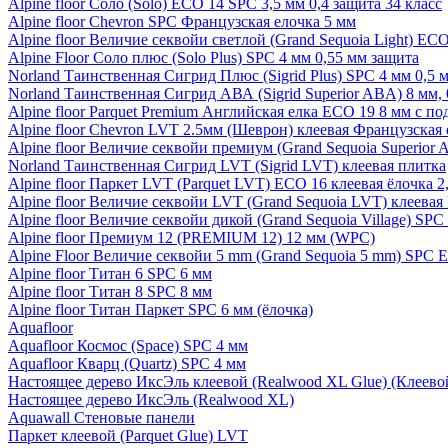
Alpine floor Соло (Solo) ECO 14 SPC 3,5 мм 0,4 защита 34 класс
Alpine floor Chevron SPC Французская елочка 5 мм
Alpine floor Величие секвойи светлой (Grand Sequoia Light) EC
Alpine Floor Соло плюс (Solo Plus) SPC 4 мм 0,55 мм защита
Norland Таинственная Сигрид Плюс (Sigrid Plus) SPC 4 мм 0,5 
Norland Таинственная Сигрид АВА (Sigrid Superior ABA) 8 мм, 
Alpine floor Parquet Premium Английская елка ECO 19 8 мм с п
Alpine floor Chevron LVT 2.5мм (Шеврон) клеевая Французская 
Alpine floor Величие секвойи премиум (Grand Sequoia Superio
Norland Таинственная Сигрид LVT (Sigrid LVT) клеевая плитка
Alpine floor Паркет LVT (Parquet LVT) ECO 16 клеевая ёлочка 2
Alpine floor Величие секвойи LVT (Grand Sequoia LVT) клеева
Alpine floor Величие секвойи дикой (Grand Sequoia Village) SPC
Alpine floor Премиум 12 (PREMIUM 12) 12 мм (WPC)
Alpine Floor Величие секвойи 5 mm (Grand Sequoia 5 mm) SPC 
Alpine floor Титан 6 SPC 6 мм
Alpine floor Титан 8 SPC 8 мм
Alpine floor Титан Паркет SPC 6 мм (ёлочка)
Aquafloor
Aquafloor Космос (Space) SPC 4 мм
Aquafloor Кварц (Quartz) SPC 4 мм
Настоящее дерево ИксЭль клеевой (Realwood XL Glue) (Клеев
Настоящее дерево ИксЭль (Realwood XL)
Aquawall Стеновые панели
Паркет клеевой (Parquet Glue) LVT