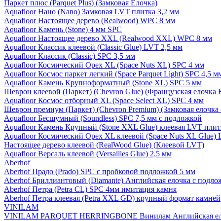
Паркет плюс (Parquet Plus) (Замковая Елочка)
Aquafloor Нано (Nano) Замковая LVT плитка 3,2 мм
Aquafloor Настоящее дерево (Realwood) WPC 8 мм
Aquafloor Камень (Stone) 4 мм SPC
Aquafloor Настоящее дерево XXL (Realwood XXL) WPC 8 мм
Aquafloor Классик клеевой (Classic Glue) LVT 2,5 мм
Aquafloor Классик (Classic) SPC 3,5 мм
Aquafloor Космический Орех XL (Space Nuts XL) SPC 4 мм
Aquafloor Космос паркет легкий (Space Parquet Light) SPC 4,5 
Aquafloor Камень Крупноформатный (Stone XL) SPC 5 мм
Шеврон клеевой (Паркет) (Chevron Glue) (Французская елочка 
Aquafloor Космос отборный XL (Space Select XL) SPC 4 мм
Шеврон премиум (Паркет) (Chevron Premium) (Замковая елочка 
Aquafloor Бесшумный (Soundless) SPC 7,5 мм с подложкой
Aquafloor Камень Крупный (Stone XXL Glue) клеевая LVT плит
Aquafloor Космический Орех XL клеевой (Space Nuts XL Glue) 
Настоящее дерево клеевой (RealWood Glue) (Клеевой LVT)
Aquafloor Версаль клеевой (Versailles Glue) 2,5 мм
Aberhof
Aberhof Прадо (Prado) SPC с пробковой подложкой 5 мм
Aberhof Бриллиантовый (Diamante) Английская елочка с подло
Aberhof Петра (Petra CL) SPC 4мм имитация камня
Aberhof Петра клеевая (Petra XXL GD) крупный формат камней
VINILAM
VINILAM PARQUET HERRINGBONE Винилам Английская ел