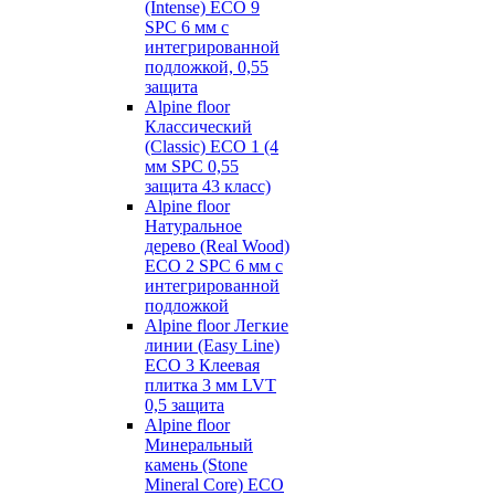
(Intense) ECO 9
SPC 6 мм с
интегрированной
подложкой, 0,55
защита
Alpine floor
Классический
(Classic) ECO 1 (4
мм SPC 0,55
защита 43 класс)
Alpine floor
Натуральное
дерево (Real Wood)
ECO 2 SPC 6 мм с
интегрированной
подложкой
Alpine floor Легкие
линии (Easy Line)
ECO 3 Клеевая
плитка 3 мм LVT
0,5 защита
Alpine floor
Минеральный
камень (Stone
Mineral Core) ECO