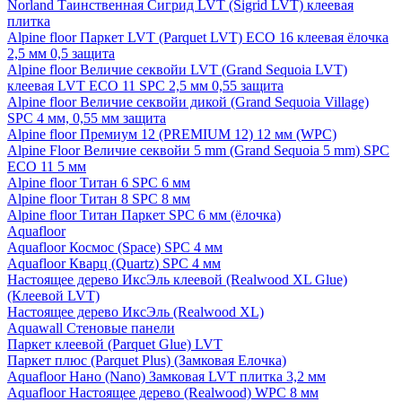
Norland Таинственная Сигрид LVT (Sigrid LVT) клеевая
плитка
Alpine floor Паркет LVT (Parquet LVT) ECO 16 клеевая ёлочка
2,5 мм 0,5 защита
Alpine floor Величие секвойи LVT (Grand Sequoia LVT)
клеевая LVT ECO 11 SPC 2,5 мм 0,55 защита
Alpine floor Величие секвойи дикой (Grand Sequoia Village)
SPC 4 мм, 0,55 мм защита
Alpine floor Премиум 12 (PREMIUM 12) 12 мм (WPC)
Alpine Floor Величие секвойи 5 mm (Grand Sequoia 5 mm) SPC
ECO 11 5 мм
Alpine floor Титан 6 SPC 6 мм
Alpine floor Титан 8 SPC 8 мм
Alpine floor Титан Паркет SPC 6 мм (ёлочка)
Aquafloor
Aquafloor Космос (Space) SPC 4 мм
Aquafloor Кварц (Quartz) SPC 4 мм
Настоящее дерево ИксЭль клеевой (Realwood XL Glue)
(Клеевой LVT)
Настоящее дерево ИксЭль (Realwood XL)
Aquawall Стеновые панели
Паркет клеевой (Parquet Glue) LVT
Паркет плюс (Parquet Plus) (Замковая Елочка)
Aquafloor Нано (Nano) Замковая LVT плитка 3,2 мм
Aquafloor Настоящее дерево (Realwood) WPC 8 мм