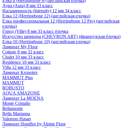
Елка 8 (Herringbone 8) (английская елочка)
Аура (Aura) 8 мм 33 класс
Насыщенность (Intensity) 12 мм 34 класс
Елка 12 (Herringbone 12) (английская елочка)
Елка профессиональная 12 (Herringbone 12 Pro) (английская
елочка)
Город (Ville) 8 мм 33 класс ёлочка
Искусство шеврона (CHEVRON ART) (французская ёлочка)
Елка 10 (Herringbone 10) (английская елочка)
Ламинат My Floor
Cottage 8 мм 32 класс
Chalet 10 мм 33 класс
Residence 10 мм 33 класс
Villa 12 мм 33 класс
Ламинат Kronotex
MAMMUT Plus
MAMMUT
ROBUSTO
AQUA AMAZONE
Ламинат La MOENA
Monte Cristallo
Bellamonte
Bella Marianna
Valoroso Hasan
Ламинат Homflor by Alpine Floor