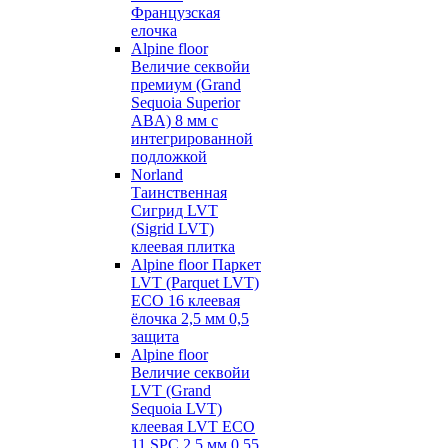
Французская
елочка
Alpine floor
Величие секвойи
премиум (Grand
Sequoia Superior
ABA) 8 мм с
интегрированной
подложкой
Norland
Таинственная
Сигрид LVT
(Sigrid LVT)
клеевая плитка
Alpine floor Паркет
LVT (Parquet LVT)
ECO 16 клеевая
ёлочка 2,5 мм 0,5
защита
Alpine floor
Величие секвойи
LVT (Grand
Sequoia LVT)
клеевая LVT ECO
11 SPC 2,5 мм 0,55