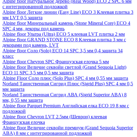
Alpine floor Натуральное дерево (Real Wood) ECO 2 SPC 6 мм
с интегрированной подложкой
Alpine floor Легкие линии (Easy Line) ECO 3 Клеевая плитка 3
мм LVT 0,5 защита
Alpine floor Минеральный камень (Stone Mineral Core) ECO 4
SPC 4 мм, декоры под камень
Alpine floor Ультра (Ultra) ECO 5 клеевая LVT плитка 2 мм
Alpine floor GRAND STONE ECO 8 Клеевая плитка 3 мм с
декорами под камень, LVT
Alpine floor Соло (Solo) ECO 14 SPC 3,5 мм 0,4 защита 34
класс
Alpine floor Chevron SPC Французская елочка 5 мм
Alpine floor Величие секвойи светлой (Grand Sequoia Light)
ECO 11 SPC 3,5 мм 0,5 мм защита
Alpine Floor Соло плюс (Solo Plus) SPC 4 мм 0,55 мм защита
Norland Таинственная Сигрид Плюс (Sigrid Plus) SPC 4 мм 0,5
мм защита
Norland Таинственная Сигрид АВА (Sigrid Superior ABA) 8
мм, 0,55 мм защита
Alpine floor Parquet Premium Английская елка ECO 19 8 мм с
подложкой
Alpine floor Chevron LVT 2.5мм (Шеврон) клеевая
Французская елочка
Alpine floor Величие секвойи премиум (Grand Sequoia Superior
ABA) 8 мм с интегрированной подложкой