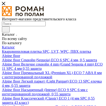
Интернет-магазин представительского класса
Каталог
По всему сайту
По каталогу
Каталог
Кварцвиниловая плитка SPC, LVT, WPC, ПВХ плитка
Alpine floor
Alpine floor Секвойя (Sequoia) ECO 6 SPC 4 мм, 0,5 защита
Alpine floor Величие секвойи 4 mm (Grand Sequoia 4 mm) ECO
11 SPC 4 мм 0,55 защита
Alpine floor Премиальный XL (Premium XL) ECO 7 ABA 8 мм
с интегрированной подложкой
Alpine floor Легкий паркет (Light Parquet) ECO 13 SPC елочка
4 мм, 0,55 защита
Alpine floor Насыщенный (Intense) ECO 9 SPC 6 мм с
интегрированной подложкой, 0,55 защита
Alpine floor Классический (Classic) ECO 1 (4 мм SPC 0,55
защита 43 класс)