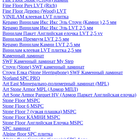
Fine Floor Рич LVT (Rich)
Fine Floor Дерево (Wood) LVT
VINILAM клеевая LVT плитка
Керамо Винилам Икс Икс Эль Стоун (Камни ) 2,5 мм
Керамо Винилам Икс Икс Эль LVT 2,5 мм
Винилам Пакет Английская елочка LVT 2,5 vv
Винилам Премиум LVT 2,5 мм
Керамо Винилам Камни LVT 2,5 мм
Винилам клеевая LVT плитка 2,5 мм
Каменный ламинат
SWF Каменный ламинат My Step
Стоун (Stone) SWF каменный ламинат
Стоун Елка (Stone Herringbone) SWF Каменный ламинат
Norland SPC PRO
Art East Минерально-полимерный ламинат (MPL)
Art Stone Armor MPL (Армор МПЛ)
Art Sone Armor Parquet HV (Армор Паркет Английская елочка)
Stone Floor MSPC
Stone Floor 6 MSPC
Stone Floor 7 (узкая плашка) MSPC
Stone Floor КАМНИ MSPC
Stone Floor Английская Елочка MSPC
SPC ламинат
Alpine floor SPC плитка