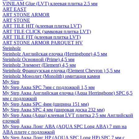
VINILAM Glue (LVT) клеевая плитка 2.5 мм
ART EAST
ART STONE ARMOR
ART STONE
ART TILE HIT (клеевая плитка LVT)
ART TILE CLICK (замковая плитка LVT)
ART TILE FIT (клеевая плитка LVT)
ART STONE ARMOR PARQUET HV
Steinholz
Steinholz Английская елочка (Herringbone) 4,5 мм
Steinholz Основной (Prime) 4,5 мм
Steinholz Элемент (Element) 4,5 мм
Steinholz Французская елочка (Element Chevron ) 5,5 мм
Steinholz Монолит (Monolith) имитация камня
My Step
My Step Аква SPC 7мм c подложкой 1,5 мм
My Step Аква Английская елочка (Aqua Herringbone) SPC 6,5
мм с подложкой
My Step Аква SPC 4мм (ширина 151 мм)
My Step Аква SPC 4 мм (широкая доска 232 мм)
My Step Аква (Aqua) клеевая LVT плитка 2,5 мм Английской
елочкой
My Step Аква Лонг АВА (AQUA SPC Long ABA) 7 mm на
ABA плите с подложкой
My Step Аква Лонг НР (AQUA SPC Long HP) SPC 7 мм с