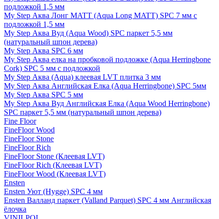
подложкой 1,5 мм
My Step Аква Лонг MATT (Aqua Long MATT) SPC 7 мм с
подложкой 1,5 мм
My Step Аква Вуд (Aqua Wood) SPC паркет 5,5 мм
(натуральный шпон дерева)
My Step Аква SPC 6 мм
My Step Аква елка на пробковой подложке (Aqua Herringbone
Cork) SPC 5 мм с подложкой
My Step Аква (Aqua) клеевая LVT плитка 3 мм
My Step Аква Английская Елка (Aqua Herringbone) SPC 5мм
My Step Аква SPC 5 мм
My Step Аква Вуд Английская Елка (Aqua Wood Herringbone)
SPC паркет 5,5 мм (натуральный шпон дерева)
Fine Floor
FineFloor Wood
FineFloor Stone
FineFloor Rich
FineFloor Stone (Клеевая LVT)
FineFloor Rich (Клеевая LVT)
FineFloor Wood (Клеевая LVT)
Ensten
Ensten Уют (Hygge) SPC 4 мм
Ensten Валланд паркет (Valland Parquet) SPC 4 мм Английская
ёлочка
VINILPOL