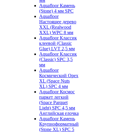
мм
Aquafloor Камень
(Stone) 4 мм SPC
Aquafloor
Настоящее дерево
XXL (Realwood
XXL) WPC 8 мм
Aquafloor Классик
клеевой (Classic
Glue) LVT 2,5 мм
Aquafloor Классик
(Classic) SPC 3,5
мм
Aquafloor
Космический Орех
XL (Space Nuts
XL) SPC 4 мм
Aquafloor Космос
паркет легкий
(Space Parquet
Light) SPC 4,5 мм
Английская елочка
Aquafloor Камень
Крупноформатный
(Stone XL) SPC 5