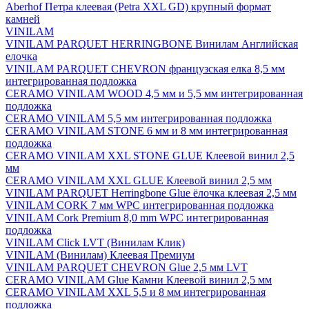
Aberhof Петра клеевая (Petra XXL GD) крупный формат
камней
VINILAM
VINILAM PARQUET HERRINGBONE Винилам Английская
елочка
VINILAM PARQUET CHEVRON французская елка 8,5 мм
интегрированная подложка
CERAMO VINILAM WOOD 4,5 мм и 5,5 мм интегрированная
подложка
CERAMO VINILAM 5,5 мм интегрированная подложка
CERAMO VINILAM STONE 6 мм и 8 мм интегрированная
подложка
CERAMO VINILAM XXL STONE GLUE Клеевой винил 2,5
мм
CERAMO VINILAM XXL GLUE Клеевой винил 2,5 мм
VINILAM PARQUET Herringbone Glue ёлочка клеевая 2,5 мм
VINILAM CORK 7 мм WPC интегрированная подложка
VINILAM Cork Premium 8,0 mm WPC интегрированная
подложка
VINILAM Click LVT (Винилам Клик)
VINILAM (Винилам) Клеевая Премиум
VINILAM PARQUET CHEVRON Glue 2,5 мм LVT
CERAMO VINILAM Glue Камни Клеевой винил 2,5 мм
CERAMO VINILAM XXL 5,5 и 8 мм интегрированная
подложка