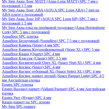
My Step Аква Лонг MATT (Aqua Long MATT) SPC 7 мм с
подложкой 1,5 мм
My Step Аква Лонг АВА (AQUA SPC Long ABA) 7 mm на
ABA плите с подложкой
My Step Аква Лонг НР (AQUA SPC Long HP) SPC 7 мм с
подложкой 1,5 мм
My Step Аква елка на пробковой подложке (Aqua Herringbone
Cork) SPC 5 мм с подложкой
Aquafloor SPC плитка
Aquafloor Бесшумный (Soundless) SPC 7,5 мм с подложкой
Aquafloor Камень (Stone) 4 мм SPC
Aquafloor Камень Крупноформатный (Stone XL) SPC 5 мм
Aquafloor Кварц (Quartz) SPC 4 мм
Aquafloor Классик (Classic) SPC 3,5 мм
Aquafloor Космический Орех XL (Space Nuts XL) SPC 4 мм
Aquafloor Космос (Space) SPC 4 мм
Aquafloor Космос отборный XL (Space Select XL) SPC 4 мм
Aquafloor Космос паркет легкий (Space Parquet Light) SPC 4,5
мм Английская елочка
Ensten SPC плитка
Ensten Валланд паркет (Valland Parquet) SPC 4 мм Английская
ёлочка
Ensten Уют (Hygge) SPC 4 мм
Кварц-паркет на SPC основе
My Step SPC-паркет