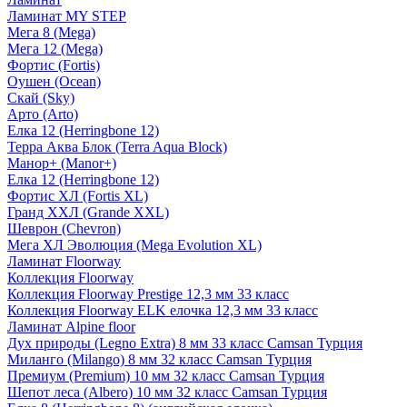
Ламинат MY STEP
Мега 8 (Mega)
Мега 12 (Mega)
Фортис (Fortis)
Оушен (Ocean)
Скай (Sky)
Арто (Arto)
Елка 12 (Herringbone 12)
Терра Аква Блок (Terra Aqua Block)
Манор+ (Manor+)
Елка 12 (Herringbone 12)
Фортис ХЛ (Fortis XL)
Гранд ХХЛ (Grande XXL)
Шеврон (Chevron)
Мега ХЛ Эволюция (Mega Evolution XL)
Ламинат Floorway
Коллекция Floorway
Коллекция Floorway Prestige 12,3 мм 33 класс
Коллекция Floorway ELK елочка 12,3 мм 33 класс
Ламинат Alpine floor
Дух природы (Legno Extra) 8 мм 33 класс Camsan Турция
Миланго (Milango) 8 мм 32 класс Camsan Турция
Премиум (Premium) 10 мм 32 класс Camsan Турция
Шепот леса (Albero) 10 мм 32 класс Camsan Турция