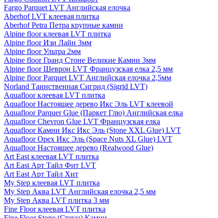
Fargo Parquet LVT Английская елочка
Aberhof LVT клеевая плитка
Aberhof Petra Петра крупные камни
Alpine floor клеевая LVT плитка
Alpine floor Изи Лайн 3мм
Alpine floor Ультра 2мм
Alpine floor Гранд Стоне Великие Камни 3мм
Alpine floor Шеврон LVT Французская елка 2,5 мм
Alpine floor Parquet LVT Английская елочка 2,5мм
Norland Таинственная Сигрид (Sigrid LVT)
Aquafloor клеевая LVT плитка
Aquafloor Настоящее дерево Икс Эль LVT клеевой
Aquafloor Parquer Glue (Паркет Глю) Английская елка
Aquafloor Chevron Glue LVT Французская елка
Aquafloor Камни Икс Икс Эль (Stone XXL Glue) LVT
Aquafloor Орех Икс Эль (Space Nuts XL Glue) LVT
Aquafloor Настоящее дерево (Realwood Glue)
Art East клеевая LVT плитка
Art East Арт Тайл Фит LVT
Art East Арт Тайл Хит
My Step клеевая LVT плитка
My Step Аква LVT Английская елочка 2,5 мм
My Step Аква LVT плитка 3 мм
Fine Floor клеевая LVT плитка
Fine Floor Stone (Стоун) Камни