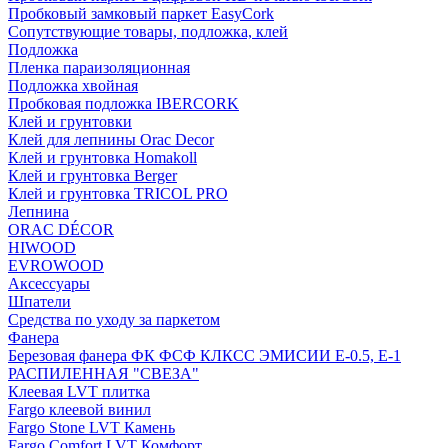
Пробковый замковый паркет EasyCork
Сопутствующие товары, подложка, клей
Подложка
Пленка параизоляционная
Подложка хвойная
Пробковая подложка IBERCORK
Клей и грунтовки
Клей для лепнины Orac Decor
Клей и грунтовка Homakoll
Клей и грунтовка Berger
Клей и грунтовка TRICOL PRO
Лепнина
ORAC DÉCOR
HIWOOD
EVROWOOD
Аксессуары
Шпатели
Средства по уходу за паркетом
Фанера
Березовая фанера ФК ФСФ КЛКСС ЭМИСИИ Е-0.5, Е-1
РАСПИЛЕННАЯ "СВЕЗА"
Клеевая LVT плитка
Fargo клеевой винил
Fargo Stone LVT Камень
Fargo Comfort LVT Комфорт