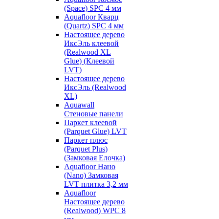
(Space) SPC 4 мм
Aquafloor Кварц
(Quartz) SPC 4 мм
Настоящее дерево
ИксЭль клеевой
(Realwood XL
Glue) (Клеевой
LVT)
Настоящее дерево
ИксЭль (Realwood
XL)
Aquawall
Стеновые панели
Паркет клеевой
(Parquet Glue) LVT
Паркет плюс
(Parquet Plus)
(Замковая Елочка)
Aquafloor Нано
(Nano) Замковая
LVT плитка 3,2 мм
Aquafloor
Настоящее дерево
(Realwood) WPC 8