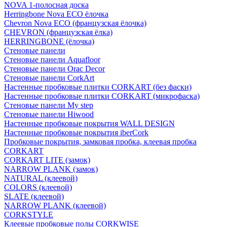
NOVA 1-полосная доска
Herringbone Nova ECO ёлочка
Chevron Nova ECO (французская ёлочка)
CHEVRON (французская ёлка)
HERRINGBONE (ёлочка)
Стеновые панели
Стеновые панели Aquafloor
Стеновые панели Orac Decor
Стеновые панели CorkArt
Настенные пробковые плитки CORKART (без фаски)
Настенные пробковые плитки CORKART (микрофаска)
Стеновые панели My step
Стеновые панели Hiwood
Настенные пробковые покрытия WALL DESIGN
Настенные пробковые покрытия iberCork
Пробковые покрытия, замковая пробка, клеевая пробка
CORKART
CORKART LITE (замок)
NARROW PLANK (замок)
NATURAL (клеевой)
COLORS (клеевой)
SLATE (клеевой)
NARROW PLANK (клеевой)
CORKSTYLE
Клеевые пробковые полы CORKWISE