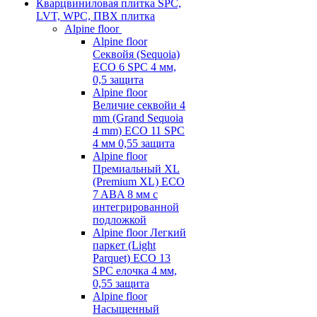
Кварцвиниловая плитка SPC,
LVT, WPC, ПВХ плитка
Alpine floor
Alpine floor
Секвойя (Sequoia)
ECO 6 SPC 4 мм,
0,5 защита
Alpine floor
Величие секвойи 4
mm (Grand Sequoia
4 mm) ECO 11 SPC
4 мм 0,55 защита
Alpine floor
Премиальный XL
(Premium XL) ECO
7 ABA 8 мм с
интегрированной
подложкой
Alpine floor Легкий
паркет (Light
Parquet) ECO 13
SPC елочка 4 мм,
0,55 защита
Alpine floor
Насыщенный