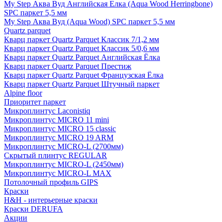
My Step Аква Вуд Английская Елка (Aqua Wood Herringbone)
SPC паркет 5,5 мм
My Step Аква Вуд (Aqua Wood) SPC паркет 5,5 мм
Quartz parquet
Кварц паркет Quartz Parquet Классик 7/1,2 мм
Кварц паркет Quartz Parquet Классик 5/0,6 мм
Кварц паркет Quartz Parquet Английская Ёлка
Кварц паркет Quartz Parquet Престиж
Кварц паркет Quartz Parquet Французская Ёлка
Кварц паркет Quartz Parquet Штучный паркет
Alpine floor
Приоритет паркет
Микроплинтус Laconistiq
Микроплинтус MICRO 11 mini
Микроплинтус MICRO 15 classic
Микроплинтус MICRO 19 ARM
Микроплинтус MICRO-L (2700мм)
Скрытый плинтус REGULAR
Микроплинтус MICRO-L (2450мм)
Микроплинтус MICRO-L MAX
Потолочный профиль GIPS
Краски
H&H - интерьерные краски
Краски DERUFA
Акции