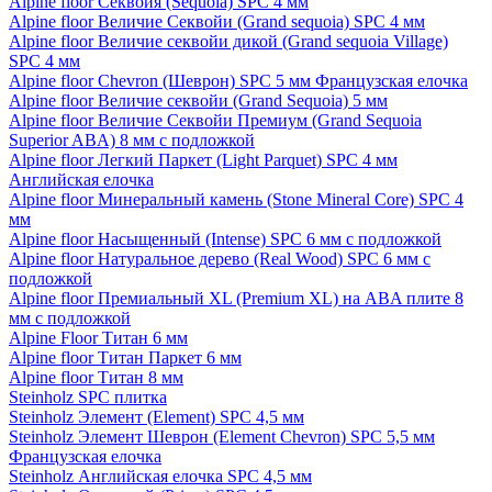
Alpine floor Секвойя (Sequoia) SPC 4 мм
Alpine floor Величие Секвойи (Grand sequoia) SPC 4 мм
Alpine floor Величие секвойи дикой (Grand sequoia Village)
SPC 4 мм
Alpine floor Chevron (Шеврон) SPC 5 мм Французская елочка
Alpine floor Величие секвойи (Grand Sequoia) 5 мм
Alpine floor Величие Секвойи Премиум (Grand Sequoia
Superior ABA) 8 мм с подложкой
Alpine floor Легкий Паркет (Light Parquet) SPC 4 мм
Английская елочка
Alpine floor Минеральный камень (Stone Mineral Core) SPC 4
мм
Alpine floor Насыщенный (Intense) SPC 6 мм с подложкой
Alpine floor Натуральное дерево (Real Wood) SPC 6 мм с
подложкой
Alpine floor Премиальный XL (Premium XL) на ABA плите 8
мм с подложкой
Alpine Floor Титан 6 мм
Alpine floor Титан Паркет 6 мм
Alpine floor Титан 8 мм
Steinholz SPC плитка
Steinholz Элемент (Element) SPC 4,5 мм
Steinholz Элемент Шеврон (Element Chevron) SPC 5,5 мм
Французская елочка
Steinholz Английская елочка SPC 4,5 мм