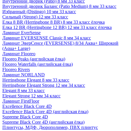
Внутренний дворик (Patio) 8 мм 33 класс
Внутренний дворик Баланс (Patio Medium) 8 мм 33 класс
Избранный (Distingo) 10 мм 33 класс
Сильный (Strong) 12 мм 33 класс
Елка 8 BR (Herringbone 8 BR) 8 мм 33 класс ёлочка
Елка 12 BR (Herringbone 12 BR) 12 мм 33 класс ёлочка
Ламинат EverSense
Ламинат EVERSENSE Classic 8 мм 34 класс
Ламинат ЭверСенсе (EVERSENSE) 8/34 Аква+ Широкий
(Aqua+ Large)
Ламинат Flooreo
Flooreo Peaks (английская ёлка)
Flooreo Waterfalls (английская ёлка)
Flooreo Rivers
Ламинат NORLAND
Herringbone Elegant 8 мм 33 класс
Herringbone Elegant Strong 12 мм 34 класс
Elegant 8 мм 33 класс
Elegant Strong 12 мм 34 класс
Ламинат FirstFloor
Excellence Black Core 4D
Excellence Black Core 4D (английская ёлка)
Supreme Black Core 4D
Supreme Black Core 4D (английская ёлка)
Плинтусы, МДФ, Дюрополимер, ПВХ плинтус