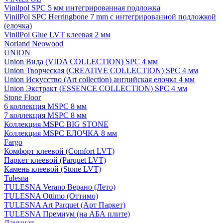
Vinilpol SPC 5 мм интегрированная подложка
VinilPol SPC Herringbone 7 mm с интегрированной подложкой
(елочка)
VinilPol Glue LVT клеевая 2 мм
Norland Neowood
UNION
Union Вида (VIDA COLLECTION) SPC 4 мм
Union Творческая (CREATIVE COLLECTION) SPC 4 мм
Union Искусство (Art collection) английская елочка 4 мм
Union Экстракт (ESSENCE COLLECTION) SPC 4 мм
Stone Floor
6 коллекция MSPC 8 мм
7 коллекция MSPC 8 мм
Коллекция MSPC BIG STONE
Коллекция MSPC ЕЛОЧКА 8 мм
Fargo
Комфорт клеевой (Comfort LVT)
Паркет клеевой (Parquet LVT)
Камень клеевой (Stone LVT)
Tulesna
TULESNA Verano Верано (Лето)
TULESNA Ottimo (Оттимо)
TULESNA Art Parquet (Арт Паркет)
TULESNA Премиум (на АБА плите)
Ламинат