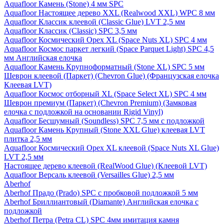
Aquafloor Камень (Stone) 4 мм SPC
Aquafloor Настоящее дерево XXL (Realwood XXL) WPC 8 мм
Aquafloor Классик клеевой (Classic Glue) LVT 2,5 мм
Aquafloor Классик (Classic) SPC 3,5 мм
Aquafloor Космический Орех XL (Space Nuts XL) SPC 4 мм
Aquafloor Космос паркет легкий (Space Parquet Light) SPC 4,5
мм Английская елочка
Aquafloor Камень Крупноформатный (Stone XL) SPC 5 мм
Шеврон клеевой (Паркет) (Chevron Glue) (Французская елочка
Клеевая LVT)
Aquafloor Космос отборный XL (Space Select XL) SPC 4 мм
Шеврон премиум (Паркет) (Chevron Premium) (Замковая
елочка с подложкой на основании Rigid Vinyl)
Aquafloor Бесшумный (Soundless) SPC 7,5 мм с подложкой
Aquafloor Камень Крупный (Stone XXL Glue) клеевая LVT
плитка 2,5 мм
Aquafloor Космический Орех XL клеевой (Space Nuts XL Glue)
LVT 2,5 мм
Настоящее дерево клеевой (RealWood Glue) (Клеевой LVT)
Aquafloor Версаль клеевой (Versailles Glue) 2,5 мм
Aberhof
Aberhof Прадо (Prado) SPC с пробковой подложкой 5 мм
Aberhof Бриллиантовый (Diamante) Английская елочка с
подложкой
Aberhof Петра (Petra CL) SPC 4мм имитация камня