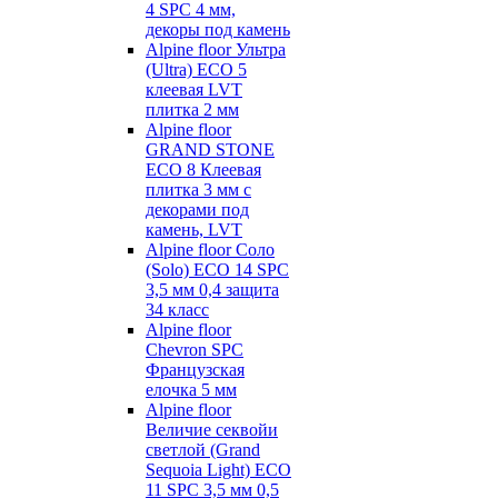
4 SPC 4 мм,
декоры под камень
Alpine floor Ультра
(Ultra) ECO 5
клеевая LVT
плитка 2 мм
Alpine floor
GRAND STONE
ECO 8 Клеевая
плитка 3 мм с
декорами под
камень, LVT
Alpine floor Соло
(Solo) ECO 14 SPC
3,5 мм 0,4 защита
34 класс
Alpine floor
Chevron SPC
Французская
елочка 5 мм
Alpine floor
Величие секвойи
светлой (Grand
Sequoia Light) ECO
11 SPC 3,5 мм 0,5