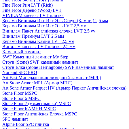
Fine Floor Рич LVT (Rich)
Fine Floor Дерево (Wood) LVT
VINILAM клеевая LVT плитка
Керамо Винилам Икс Икс Эль Стоун (Камни ) 2,5 мм
Керамо Винилам Икс Икс Эль LVT 2,5 мм
Винилам Пакет Английская елочка LVT 2,5 vv
Винилам Премиум LVT 2,5 мм
Керамо Винилам Камни LVT 2,5 мм
Винилам клеевая LVT плитка 2,5 мм
Каменный ламинат
SWF Каменный ламинат My Step
Стоун (Stone) SWF каменный ламинат
Стоун Елка (Stone Herringbone) SWF Каменный ламинат
Norland SPC PRO
Art East Минерально-полимерный ламинат (MPL)
Art Stone Armor MPL (Армор МПЛ)
Art Sone Armor Parquet HV (Армор Паркет Английская елочка)
Stone Floor MSPC
Stone Floor 6 MSPC
Stone Floor 7 (узкая плашка) MSPC
Stone Floor КАМНИ MSPC
Stone Floor Английская Елочка MSPC
SPC ламинат
Alpine floor SPC плитка