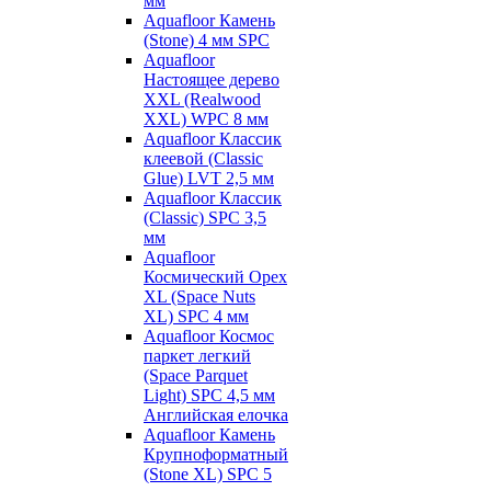
мм
Aquafloor Камень
(Stone) 4 мм SPC
Aquafloor
Настоящее дерево
XXL (Realwood
XXL) WPC 8 мм
Aquafloor Классик
клеевой (Classic
Glue) LVT 2,5 мм
Aquafloor Классик
(Classic) SPC 3,5
мм
Aquafloor
Космический Орех
XL (Space Nuts
XL) SPC 4 мм
Aquafloor Космос
паркет легкий
(Space Parquet
Light) SPC 4,5 мм
Английская елочка
Aquafloor Камень
Крупноформатный
(Stone XL) SPC 5