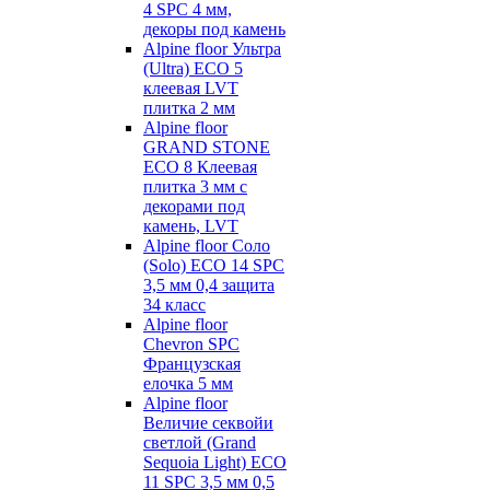
4 SPC 4 мм,
декоры под камень
Alpine floor Ультра
(Ultra) ECO 5
клеевая LVT
плитка 2 мм
Alpine floor
GRAND STONE
ECO 8 Клеевая
плитка 3 мм с
декорами под
камень, LVT
Alpine floor Соло
(Solo) ECO 14 SPC
3,5 мм 0,4 защита
34 класс
Alpine floor
Chevron SPC
Французская
елочка 5 мм
Alpine floor
Величие секвойи
светлой (Grand
Sequoia Light) ECO
11 SPC 3,5 мм 0,5