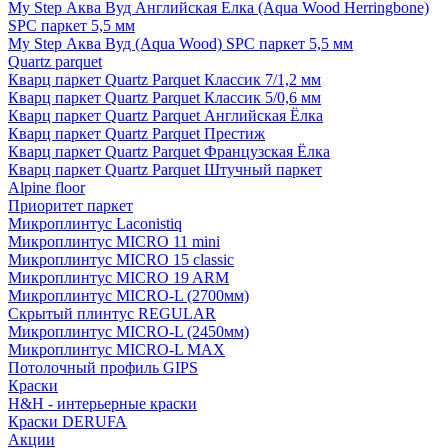
My Step Аква Вуд Английская Елка (Aqua Wood Herringbone)
SPC паркет 5,5 мм
My Step Аква Вуд (Aqua Wood) SPC паркет 5,5 мм
Quartz parquet
Кварц паркет Quartz Parquet Классик 7/1,2 мм
Кварц паркет Quartz Parquet Классик 5/0,6 мм
Кварц паркет Quartz Parquet Английская Ёлка
Кварц паркет Quartz Parquet Престиж
Кварц паркет Quartz Parquet Французская Ёлка
Кварц паркет Quartz Parquet Штучный паркет
Alpine floor
Приоритет паркет
Микроплинтус Laconistiq
Микроплинтус MICRO 11 mini
Микроплинтус MICRO 15 classic
Микроплинтус MICRO 19 ARM
Микроплинтус MICRO-L (2700мм)
Скрытый плинтус REGULAR
Микроплинтус MICRO-L (2450мм)
Микроплинтус MICRO-L MAX
Потолочный профиль GIPS
Краски
H&H - интерьерные краски
Краски DERUFA
Акции