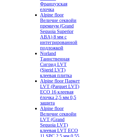
Французская
елочка
Alpine floor
Величие секвойи
премиум (Grand
Sequoia Superior
ABA) 8 мм с
интегрированной
подложкой
Norland
Таинственная
Сигрид LVT
(Sigrid LVT)
клеевая плитка
Alpine floor Паркет
LVT (Parquet LVT)
ECO 16 клеевая
ёлочка 2,5 мм 0,5
защита
Alpine floor
Величие секвойи
LVT (Grand
Sequoia LVT)
клеевая LVT ECO
11 SPC 2,5 мм 0,55