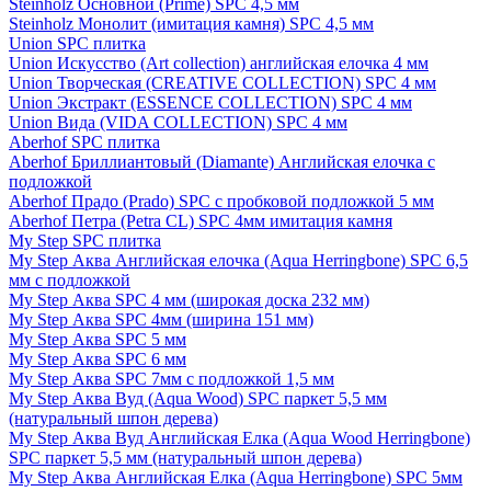
Steinholz Основной (Prime) SPC 4,5 мм
Steinholz Монолит (имитация камня) SPC 4,5 мм
Union SPC плитка
Union Искусство (Art collection) английская елочка 4 мм
Union Творческая (CREATIVE COLLECTION) SPC 4 мм
Union Экстракт (ESSENCE COLLECTION) SPC 4 мм
Union Вида (VIDA COLLECTION) SPC 4 мм
Aberhof SPC плитка
Aberhof Бриллиантовый (Diamante) Английская елочка с
подложкой
Aberhof Прадо (Prado) SPC с пробковой подложкой 5 мм
Aberhof Петра (Petra CL) SPC 4мм имитация камня
My Step SPC плитка
My Step Аква Английская елочка (Aqua Herringbone) SPC 6,5
мм с подложкой
My Step Аква SPC 4 мм (широкая доска 232 мм)
My Step Аква SPC 4мм (ширина 151 мм)
My Step Аква SPC 5 мм
My Step Аква SPC 6 мм
My Step Аква SPC 7мм c подложкой 1,5 мм
My Step Аква Вуд (Aqua Wood) SPC паркет 5,5 мм
(натуральный шпон дерева)
My Step Аква Вуд Английская Елка (Aqua Wood Herringbone)
SPC паркет 5,5 мм (натуральный шпон дерева)
My Step Аква Английская Елка (Aqua Herringbone) SPC 5мм