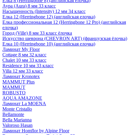
Елка 8 (Herringbone 8) (английская елочка)
Аура (Aura) 8 мм 33 класс
Насыщенность (Intensity) 12 мм 34 класс
Елка 12 (Herringbone 12) (английская елочка)
Елка профессиональная 12 (Herringbone 12 Pro) (английская
елочка)
Город (Ville) 8 мм 33 класс ёлочка
Искусство шеврона (CHEVRON ART) (французская ёлочка)
Елка 10 (Herringbone 10) (английская елочка)
Ламинат My Floor
Cottage 8 мм 32 класс
Chalet 10 мм 33 класс
Residence 10 мм 33 класс
Villa 12 мм 33 класс
Ламинат Kronotex
MAMMUT Plus
MAMMUT
ROBUSTO
AQUA AMAZONE
Ламинат La MOENA
Monte Cristallo
Bellamonte
Bella Marianna
Valoroso Hasan
Ламинат Homflor by Alpine Floor