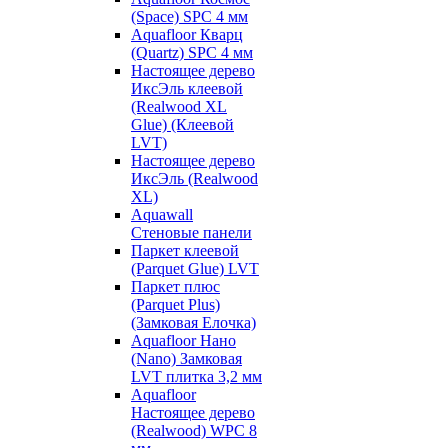
(Space) SPC 4 мм
Aquafloor Кварц
(Quartz) SPC 4 мм
Настоящее дерево
ИксЭль клеевой
(Realwood XL
Glue) (Клеевой
LVT)
Настоящее дерево
ИксЭль (Realwood
XL)
Aquawall
Стеновые панели
Паркет клеевой
(Parquet Glue) LVT
Паркет плюс
(Parquet Plus)
(Замковая Елочка)
Aquafloor Нано
(Nano) Замковая
LVT плитка 3,2 мм
Aquafloor
Настоящее дерево
(Realwood) WPC 8