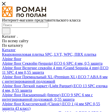
Интернет-магазин представительского класса
Каталог
По всему сайту
По каталогу
Каталог
Кварцвиниловая плитка SPC, LVT, WPC, ПВХ плитка
Alpine floor
Alpine floor Секвойя (Sequoia) ECO 6 SPC 4 мм, 0,5 защита
Alpine floor Величие секвойи 4 mm (Grand Sequoia 4 mm) ECO
11 SPC 4 мм 0,55 защита
Alpine floor Премиальный XL (Premium XL) ECO 7 ABA 8 мм
с интегрированной подложкой
Alpine floor Легкий паркет (Light Parquet) ECO 13 SPC елочка
4 мм, 0,55 защита
Alpine floor Насыщенный (Intense) ECO 9 SPC 6 мм с
интегрированной подложкой, 0,55 защита
Alpine floor Классический (Classic) ECO 1 (4 мм SPC 0,55
защита 43 класс)