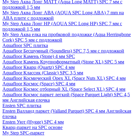
My Step Аква Лонг MATT (Aqua Long MATT) SPC 7 мм с
подложкой 1,5 мм
My Step Аква Лонг АВА (AQUA SPC Long ABA) 7 mm на
ABA плите с подложкой
My Step Аква Лонг НР (AQUA SPC Long HP) SPC 7 мм с
подложкой 1,5 мм
My Step Аква елка на пробковой подложке (Aqua Herringbone
Cork) SPC 5 мм с подложкой
Aquafloor SPC плитка
Aquafloor Бесшумный (Soundless) SPC 7,5 мм с подложкой
Aquafloor Камень (Stone) 4 мм SPC
Aquafloor Камень Крупноформатный (Stone XL) SPC 5 мм
Aquafloor Кварц (Quartz) SPC 4 мм
Aquafloor Классик (Classic) SPC 3,5 мм
Aquafloor Космический Орех XL (Space Nuts XL) SPC 4 мм
Aquafloor Космос (Space) SPC 4 мм
Aquafloor Космос отборный XL (Space Select XL) SPC 4 мм
Aquafloor Космос паркет легкий (Space Parquet Light) SPC 4,5
мм Английская елочка
Ensten SPC плитка
Ensten Валланд паркет (Valland Parquet) SPC 4 мм Английская
ёлочка
Ensten Уют (Hygge) SPC 4 мм
Кварц-паркет на SPC основе
My Step SPC-паркет