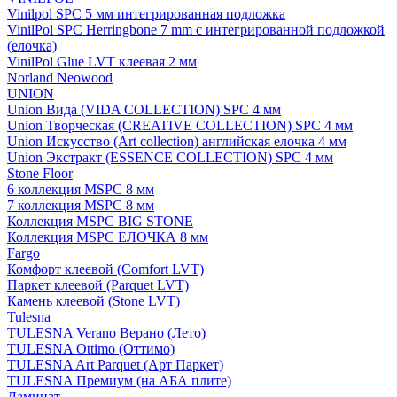
Vinilpol SPC 5 мм интегрированная подложка
VinilPol SPC Herringbone 7 mm с интегрированной подложкой
(елочка)
VinilPol Glue LVT клеевая 2 мм
Norland Neowood
UNION
Union Вида (VIDA COLLECTION) SPC 4 мм
Union Творческая (CREATIVE COLLECTION) SPC 4 мм
Union Искусство (Art collection) английская елочка 4 мм
Union Экстракт (ESSENCE COLLECTION) SPC 4 мм
Stone Floor
6 коллекция MSPC 8 мм
7 коллекция MSPC 8 мм
Коллекция MSPC BIG STONE
Коллекция MSPC ЕЛОЧКА 8 мм
Fargo
Комфорт клеевой (Comfort LVT)
Паркет клеевой (Parquet LVT)
Камень клеевой (Stone LVT)
Tulesna
TULESNA Verano Верано (Лето)
TULESNA Ottimo (Оттимо)
TULESNA Art Parquet (Арт Паркет)
TULESNA Премиум (на АБА плите)
Ламинат