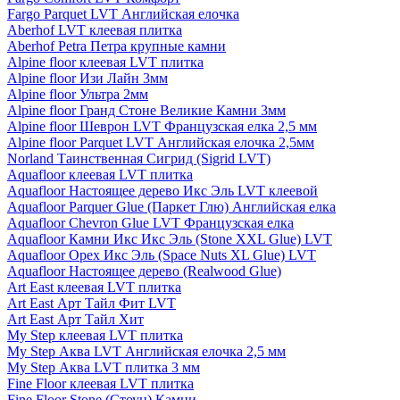
Fargo Parquet LVT Английская елочка
Aberhof LVT клеевая плитка
Aberhof Petra Петра крупные камни
Alpine floor клеевая LVT плитка
Alpine floor Изи Лайн 3мм
Alpine floor Ультра 2мм
Alpine floor Гранд Стоне Великие Камни 3мм
Alpine floor Шеврон LVT Французская елка 2,5 мм
Alpine floor Parquet LVT Английская елочка 2,5мм
Norland Таинственная Сигрид (Sigrid LVT)
Aquafloor клеевая LVT плитка
Aquafloor Настоящее дерево Икс Эль LVT клеевой
Aquafloor Parquer Glue (Паркет Глю) Английская елка
Aquafloor Chevron Glue LVT Французская елка
Aquafloor Камни Икс Икс Эль (Stone XXL Glue) LVT
Aquafloor Орех Икс Эль (Space Nuts XL Glue) LVT
Aquafloor Настоящее дерево (Realwood Glue)
Art East клеевая LVT плитка
Art East Арт Тайл Фит LVT
Art East Арт Тайл Хит
My Step клеевая LVT плитка
My Step Аква LVT Английская елочка 2,5 мм
My Step Аква LVT плитка 3 мм
Fine Floor клеевая LVT плитка
Fine Floor Stone (Стоун) Камни