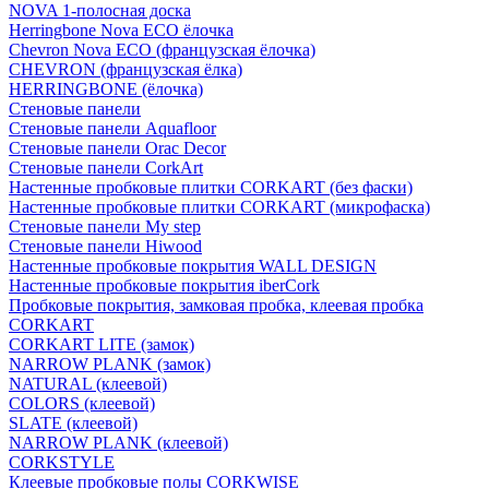
NOVA 1-полосная доска
Herringbone Nova ECO ёлочка
Chevron Nova ECO (французская ёлочка)
CHEVRON (французская ёлка)
HERRINGBONE (ёлочка)
Стеновые панели
Стеновые панели Aquafloor
Стеновые панели Orac Decor
Стеновые панели CorkArt
Настенные пробковые плитки CORKART (без фаски)
Настенные пробковые плитки CORKART (микрофаска)
Стеновые панели My step
Стеновые панели Hiwood
Настенные пробковые покрытия WALL DESIGN
Настенные пробковые покрытия iberCork
Пробковые покрытия, замковая пробка, клеевая пробка
CORKART
CORKART LITE (замок)
NARROW PLANK (замок)
NATURAL (клеевой)
COLORS (клеевой)
SLATE (клеевой)
NARROW PLANK (клеевой)
CORKSTYLE
Клеевые пробковые полы CORKWISE