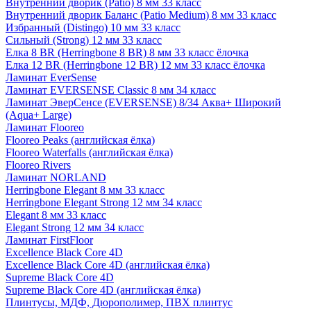
Внутренний дворик (Patio) 8 мм 33 класс
Внутренний дворик Баланс (Patio Medium) 8 мм 33 класс
Избранный (Distingo) 10 мм 33 класс
Сильный (Strong) 12 мм 33 класс
Елка 8 BR (Herringbone 8 BR) 8 мм 33 класс ёлочка
Елка 12 BR (Herringbone 12 BR) 12 мм 33 класс ёлочка
Ламинат EverSense
Ламинат EVERSENSE Classic 8 мм 34 класс
Ламинат ЭверСенсе (EVERSENSE) 8/34 Аква+ Широкий
(Aqua+ Large)
Ламинат Flooreo
Flooreo Peaks (английская ёлка)
Flooreo Waterfalls (английская ёлка)
Flooreo Rivers
Ламинат NORLAND
Herringbone Elegant 8 мм 33 класс
Herringbone Elegant Strong 12 мм 34 класс
Elegant 8 мм 33 класс
Elegant Strong 12 мм 34 класс
Ламинат FirstFloor
Excellence Black Core 4D
Excellence Black Core 4D (английская ёлка)
Supreme Black Core 4D
Supreme Black Core 4D (английская ёлка)
Плинтусы, МДФ, Дюрополимер, ПВХ плинтус