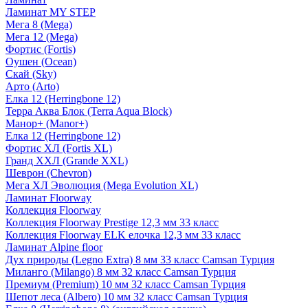
Ламинат MY STEP
Мега 8 (Mega)
Мега 12 (Mega)
Фортис (Fortis)
Оушен (Ocean)
Скай (Sky)
Арто (Arto)
Елка 12 (Herringbone 12)
Терра Аква Блок (Terra Aqua Block)
Манор+ (Manor+)
Елка 12 (Herringbone 12)
Фортис ХЛ (Fortis XL)
Гранд ХХЛ (Grande XXL)
Шеврон (Chevron)
Мега ХЛ Эволюция (Mega Evolution XL)
Ламинат Floorway
Коллекция Floorway
Коллекция Floorway Prestige 12,3 мм 33 класс
Коллекция Floorway ELK елочка 12,3 мм 33 класс
Ламинат Alpine floor
Дух природы (Legno Extra) 8 мм 33 класс Camsan Турция
Миланго (Milango) 8 мм 32 класс Camsan Турция
Премиум (Premium) 10 мм 32 класс Camsan Турция
Шепот леса (Albero) 10 мм 32 класс Camsan Турция