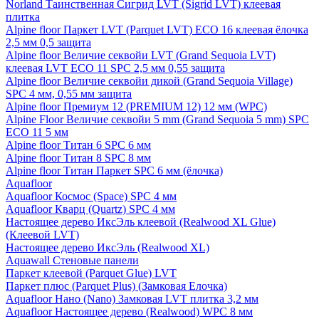
Norland Таинственная Сигрид LVT (Sigrid LVT) клеевая
плитка
Alpine floor Паркет LVT (Parquet LVT) ECO 16 клеевая ёлочка
2,5 мм 0,5 защита
Alpine floor Величие секвойи LVT (Grand Sequoia LVT)
клеевая LVT ECO 11 SPC 2,5 мм 0,55 защита
Alpine floor Величие секвойи дикой (Grand Sequoia Village)
SPC 4 мм, 0,55 мм защита
Alpine floor Премиум 12 (PREMIUM 12) 12 мм (WPC)
Alpine Floor Величие секвойи 5 mm (Grand Sequoia 5 mm) SPC
ECO 11 5 мм
Alpine floor Титан 6 SPC 6 мм
Alpine floor Титан 8 SPC 8 мм
Alpine floor Титан Паркет SPC 6 мм (ёлочка)
Aquafloor
Aquafloor Космос (Space) SPC 4 мм
Aquafloor Кварц (Quartz) SPC 4 мм
Настоящее дерево ИксЭль клеевой (Realwood XL Glue)
(Клеевой LVT)
Настоящее дерево ИксЭль (Realwood XL)
Aquawall Стеновые панели
Паркет клеевой (Parquet Glue) LVT
Паркет плюс (Parquet Plus) (Замковая Елочка)
Aquafloor Нано (Nano) Замковая LVT плитка 3,2 мм
Aquafloor Настоящее дерево (Realwood) WPC 8 мм