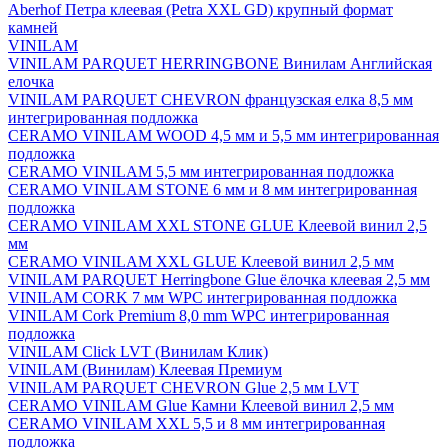
Aberhof Петра клеевая (Petra XXL GD) крупный формат
камней
VINILAM
VINILAM PARQUET HERRINGBONE Винилам Английская
елочка
VINILAM PARQUET CHEVRON французская елка 8,5 мм
интегрированная подложка
CERAMO VINILAM WOOD 4,5 мм и 5,5 мм интегрированная
подложка
CERAMO VINILAM 5,5 мм интегрированная подложка
CERAMO VINILAM STONE 6 мм и 8 мм интегрированная
подложка
CERAMO VINILAM XXL STONE GLUE Клеевой винил 2,5
мм
CERAMO VINILAM XXL GLUE Клеевой винил 2,5 мм
VINILAM PARQUET Herringbone Glue ёлочка клеевая 2,5 мм
VINILAM CORK 7 мм WPC интегрированная подложка
VINILAM Cork Premium 8,0 mm WPC интегрированная
подложка
VINILAM Click LVT (Винилам Клик)
VINILAM (Винилам) Клеевая Премиум
VINILAM PARQUET CHEVRON Glue 2,5 мм LVT
CERAMO VINILAM Glue Камни Клеевой винил 2,5 мм
CERAMO VINILAM XXL 5,5 и 8 мм интегрированная
подложка