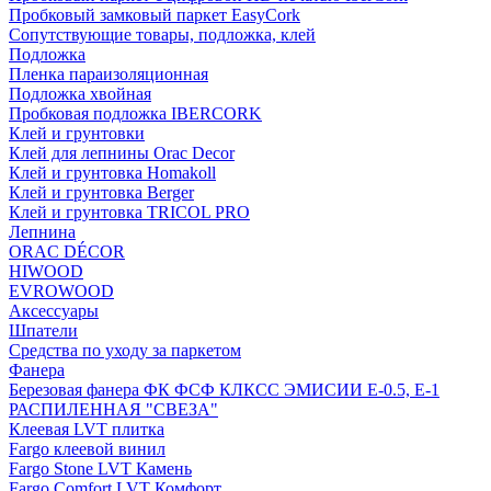
Пробковый замковый паркет EasyCork
Сопутствующие товары, подложка, клей
Подложка
Пленка параизоляционная
Подложка хвойная
Пробковая подложка IBERCORK
Клей и грунтовки
Клей для лепнины Orac Decor
Клей и грунтовка Homakoll
Клей и грунтовка Berger
Клей и грунтовка TRICOL PRO
Лепнина
ORAC DÉCOR
HIWOOD
EVROWOOD
Аксессуары
Шпатели
Средства по уходу за паркетом
Фанера
Березовая фанера ФК ФСФ КЛКСС ЭМИСИИ Е-0.5, Е-1
РАСПИЛЕННАЯ "СВЕЗА"
Клеевая LVT плитка
Fargo клеевой винил
Fargo Stone LVT Камень
Fargo Comfort LVT Комфорт