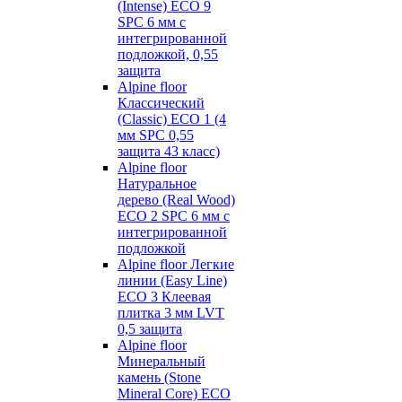
(Intense) ECO 9
SPC 6 мм с
интегрированной
подложкой, 0,55
защита
Alpine floor
Классический
(Classic) ECO 1 (4
мм SPC 0,55
защита 43 класс)
Alpine floor
Натуральное
дерево (Real Wood)
ECO 2 SPC 6 мм с
интегрированной
подложкой
Alpine floor Легкие
линии (Easy Line)
ECO 3 Клеевая
плитка 3 мм LVT
0,5 защита
Alpine floor
Минеральный
камень (Stone
Mineral Core) ECO