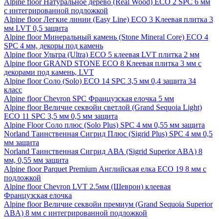
Alpine floor Натуральное дерево (Real Wood) ECO 2 SPC 6 мм
с интегрированной подложкой
Alpine floor Легкие линии (Easy Line) ECO 3 Клеевая плитка 3
мм LVT 0,5 защита
Alpine floor Минеральный камень (Stone Mineral Core) ECO 4
SPC 4 мм, декоры под камень
Alpine floor Ультра (Ultra) ECO 5 клеевая LVT плитка 2 мм
Alpine floor GRAND STONE ECO 8 Клеевая плитка 3 мм с
декорами под камень, LVT
Alpine floor Соло (Solo) ECO 14 SPC 3,5 мм 0,4 защита 34
класс
Alpine floor Chevron SPC Французская елочка 5 мм
Alpine floor Величие секвойи светлой (Grand Sequoia Light)
ECO 11 SPC 3,5 мм 0,5 мм защита
Alpine Floor Соло плюс (Solo Plus) SPC 4 мм 0,55 мм защита
Norland Таинственная Сигрид Плюс (Sigrid Plus) SPC 4 мм 0,5
мм защита
Norland Таинственная Сигрид АВА (Sigrid Superior ABA) 8
мм, 0,55 мм защита
Alpine floor Parquet Premium Английская елка ECO 19 8 мм с
подложкой
Alpine floor Chevron LVT 2.5мм (Шеврон) клеевая
Французская елочка
Alpine floor Величие секвойи премиум (Grand Sequoia Superior
ABA) 8 мм с интегрированной подложкой