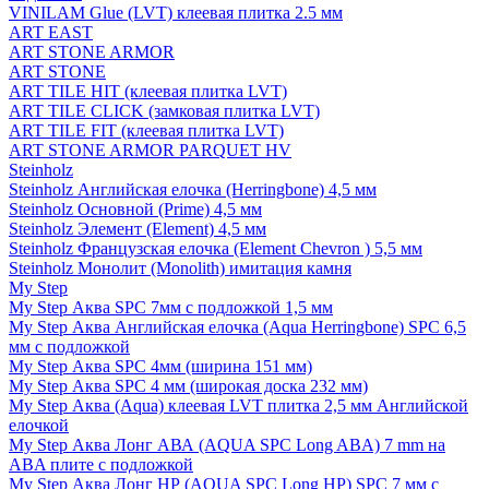
VINILAM Glue (LVT) клеевая плитка 2.5 мм
ART EAST
ART STONE ARMOR
ART STONE
ART TILE HIT (клеевая плитка LVT)
ART TILE CLICK (замковая плитка LVT)
ART TILE FIT (клеевая плитка LVT)
ART STONE ARMOR PARQUET HV
Steinholz
Steinholz Английская елочка (Herringbone) 4,5 мм
Steinholz Основной (Prime) 4,5 мм
Steinholz Элемент (Element) 4,5 мм
Steinholz Французская елочка (Element Chevron ) 5,5 мм
Steinholz Монолит (Monolith) имитация камня
My Step
My Step Аква SPC 7мм c подложкой 1,5 мм
My Step Аква Английская елочка (Aqua Herringbone) SPC 6,5
мм с подложкой
My Step Аква SPC 4мм (ширина 151 мм)
My Step Аква SPC 4 мм (широкая доска 232 мм)
My Step Аква (Aqua) клеевая LVT плитка 2,5 мм Английской
елочкой
My Step Аква Лонг АВА (AQUA SPC Long ABA) 7 mm на
ABA плите с подложкой
My Step Аква Лонг НР (AQUA SPC Long HP) SPC 7 мм с