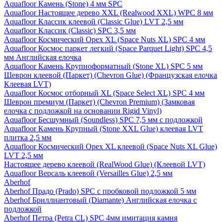
Aquafloor Камень (Stone) 4 мм SPC
Aquafloor Настоящее дерево XXL (Realwood XXL) WPC 8 мм
Aquafloor Классик клеевой (Classic Glue) LVT 2,5 мм
Aquafloor Классик (Classic) SPC 3,5 мм
Aquafloor Космический Орех XL (Space Nuts XL) SPC 4 мм
Aquafloor Космос паркет легкий (Space Parquet Light) SPC 4,5
мм Английская елочка
Aquafloor Камень Крупноформатный (Stone XL) SPC 5 мм
Шеврон клеевой (Паркет) (Chevron Glue) (Французская елочка
Клеевая LVT)
Aquafloor Космос отборный XL (Space Select XL) SPC 4 мм
Шеврон премиум (Паркет) (Chevron Premium) (Замковая
елочка с подложкой на основании Rigid Vinyl)
Aquafloor Бесшумный (Soundless) SPC 7,5 мм с подложкой
Aquafloor Камень Крупный (Stone XXL Glue) клеевая LVT
плитка 2,5 мм
Aquafloor Космический Орех XL клеевой (Space Nuts XL Glue)
LVT 2,5 мм
Настоящее дерево клеевой (RealWood Glue) (Клеевой LVT)
Aquafloor Версаль клеевой (Versailles Glue) 2,5 мм
Aberhof
Aberhof Прадо (Prado) SPC с пробковой подложкой 5 мм
Aberhof Бриллиантовый (Diamante) Английская елочка с
подложкой
Aberhof Петра (Petra CL) SPC 4мм имитация камня