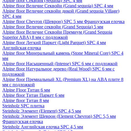
Alpine floor Секвойя (Sequoia) SPC 4 мм
Alpine floor Величие Секвойи (Grand sequoia) SPC 4 мм
Alpine floor Величие секвойи дикой (Grand sequoia Village)
SPC 4 мм
Alpine floor Chevron (Шеврон) SPC 5 мм Французская елочка
Alpine floor Величие секвойи (Grand Sequoia) 5 мм
Alpine floor Величие Секвойи Премиум (Grand Sequoia
Superior ABA) 8 мм с подложкой
Alpine floor Легкий Паркет (Light Parquet) SPC 4 мм
Английская елочка
Alpine floor Минеральный камень (Stone Mineral Core) SPC 4
мм
Alpine floor Насыщенный (Intense) SPC 6 мм с подложкой
Alpine floor Натуральное дерево (Real Wood) SPC 6 мм с
подложкой
Alpine floor Премиальный XL (Premium XL) на ABA плите 8
мм с подложкой
Alpine Floor Титан 6 мм
Alpine floor Титан Паркет 6 мм
Alpine floor Титан 8 мм
Steinholz SPC плитка
Steinholz Элемент (Element) SPC 4,5 мм
Steinholz Элемент Шеврон (Element Chevron) SPC 5,5 мм
Французская елочка
Steinholz Английская елочка SPC 4,5 мм