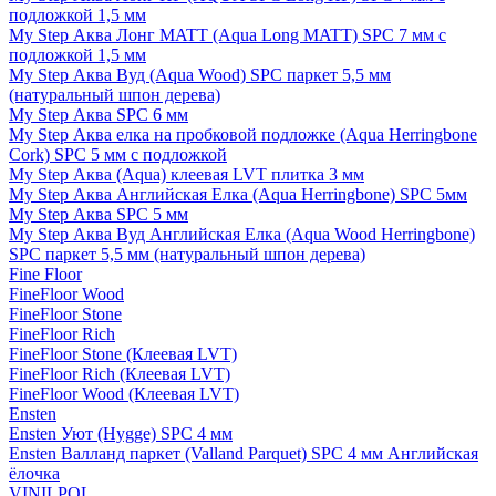
подложкой 1,5 мм
My Step Аква Лонг MATT (Aqua Long MATT) SPC 7 мм с
подложкой 1,5 мм
My Step Аква Вуд (Aqua Wood) SPC паркет 5,5 мм
(натуральный шпон дерева)
My Step Аква SPC 6 мм
My Step Аква елка на пробковой подложке (Aqua Herringbone
Cork) SPC 5 мм с подложкой
My Step Аква (Aqua) клеевая LVT плитка 3 мм
My Step Аква Английская Елка (Aqua Herringbone) SPC 5мм
My Step Аква SPC 5 мм
My Step Аква Вуд Английская Елка (Aqua Wood Herringbone)
SPC паркет 5,5 мм (натуральный шпон дерева)
Fine Floor
FineFloor Wood
FineFloor Stone
FineFloor Rich
FineFloor Stone (Клеевая LVT)
FineFloor Rich (Клеевая LVT)
FineFloor Wood (Клеевая LVT)
Ensten
Ensten Уют (Hygge) SPC 4 мм
Ensten Валланд паркет (Valland Parquet) SPC 4 мм Английская
ёлочка
VINILPOL