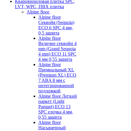
Кварцвиниловая плитка SPC,
LVT, WPC, ПВХ плитка
Alpine floor
Alpine floor
Секвойя (Sequoia)
ECO 6 SPC 4 мм,
0,5 защита
Alpine floor
Величие секвойи 4
mm (Grand Sequoia
4 mm) ECO 11 SPC
4 мм 0,55 защита
Alpine floor
Премиальный XL
(Premium XL) ECO
7 ABA 8 мм с
интегрированной
подложкой
Alpine floor Легкий
паркет (Light
Parquet) ECO 13
SPC елочка 4 мм,
0,55 защита
Alpine floor
Насыщенный