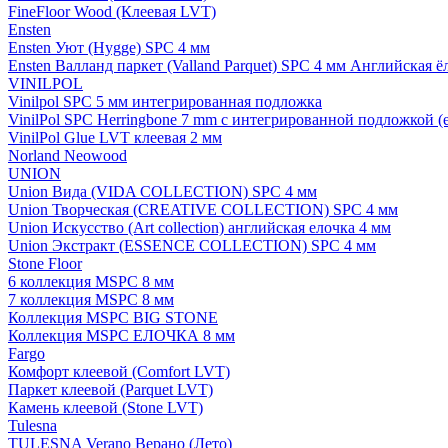
FineFloor Wood (Клеевая LVT)
Ensten
Ensten Уют (Hygge) SPC 4 мм
Ensten Валланд паркет (Valland Parquet) SPC 4 мм Английская ё
VINILPOL
Vinilpol SPC 5 мм интегрированная подложка
VinilPol SPC Herringbone 7 mm с интегрированной подложкой (
VinilPol Glue LVT клеевая 2 мм
Norland Neowood
UNION
Union Вида (VIDA COLLECTION) SPC 4 мм
Union Творческая (CREATIVE COLLECTION) SPC 4 мм
Union Искусство (Art collection) английская елочка 4 мм
Union Экстракт (ESSENCE COLLECTION) SPC 4 мм
Stone Floor
6 коллекция MSPC 8 мм
7 коллекция MSPC 8 мм
Коллекция MSPC BIG STONE
Коллекция MSPC ЕЛОЧКА 8 мм
Fargo
Комфорт клеевой (Comfort LVT)
Паркет клеевой (Parquet LVT)
Камень клеевой (Stone LVT)
Tulesna
TULESNA Verano Верано (Лето)