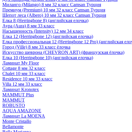
Миланго (Milango) 8 мм 32 класс Camsan Турция
Премиум (Premium) 10 мм 32 класс Camsan Турция
Шепот леса (Albero) 10 мм 32 класс Camsan Турция
Елка 8 (Herringbone 8) (английская елочка)
Аура (Aura) 8 мм 33 класс
Насыщенность (Intensity) 12 мм 34 класс
Елка 12 (Herringbone 12) (английская елочка)
Елка профессиональная 12 (Herringbone 12 Pro) (английская ело
Город (Ville) 8 мм 33 класс ёлочка
Искусство шеврона (CHEVRON ART) (французская ёлочка)
Елка 10 (Herringbone 10) (английская елочка)
Ламинат My Floor
Cottage 8 мм 32 класс
Chalet 10 мм 33 класс
Residence 10 мм 33 класс
Villa 12 мм 33 класс
Ламинат Kronotex
MAMMUT Plus
MAMMUT
ROBUSTO
AQUA AMAZONE
Ламинат La MOENA
Monte Cristallo
Bellamonte
Bella Marianna