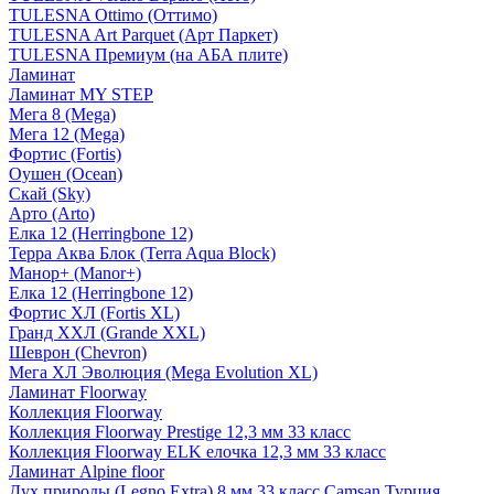
TULESNA Ottimo (Оттимо)
TULESNA Art Parquet (Арт Паркет)
TULESNA Премиум (на АБА плите)
Ламинат
Ламинат MY STEP
Мега 8 (Mega)
Мега 12 (Mega)
Фортис (Fortis)
Оушен (Ocean)
Скай (Sky)
Арто (Arto)
Елка 12 (Herringbone 12)
Терра Аква Блок (Terra Aqua Block)
Манор+ (Manor+)
Елка 12 (Herringbone 12)
Фортис ХЛ (Fortis XL)
Гранд ХХЛ (Grande XXL)
Шеврон (Chevron)
Мега ХЛ Эволюция (Mega Evolution XL)
Ламинат Floorway
Коллекция Floorway
Коллекция Floorway Prestige 12,3 мм 33 класс
Коллекция Floorway ELK елочка 12,3 мм 33 класс
Ламинат Alpine floor
Дух природы (Legno Extra) 8 мм 33 класс Camsan Турция