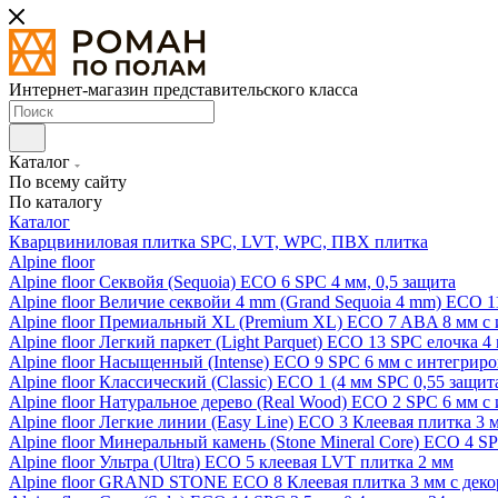
Интернет-магазин представительского класса
Каталог
По всему сайту
По каталогу
Каталог
Кварцвиниловая плитка SPC, LVT, WPC, ПВХ плитка
Alpine floor
Alpine floor Секвойя (Sequoia) ECO 6 SPC 4 мм, 0,5 защита
Alpine floor Величие секвойи 4 mm (Grand Sequoia 4 mm) ECO 1
Alpine floor Премиальный XL (Premium XL) ECO 7 ABA 8 мм с
Alpine floor Легкий паркет (Light Parquet) ECO 13 SPC елочка 4
Alpine floor Насыщенный (Intense) ECO 9 SPC 6 мм с интегрир
Alpine floor Классический (Classic) ECO 1 (4 мм SPC 0,55 защит
Alpine floor Натуральное дерево (Real Wood) ECO 2 SPC 6 мм 
Alpine floor Легкие линии (Easy Line) ECO 3 Клеевая плитка 3
Alpine floor Минеральный камень (Stone Mineral Core) ECO 4 S
Alpine floor Ультра (Ultra) ECO 5 клеевая LVT плитка 2 мм
Alpine floor GRAND STONE ECO 8 Клеевая плитка 3 мм с деко