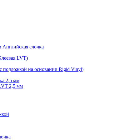
мм Английская елочка
Клеевая LVT)
с подложкой на основании Rigid Vinyl)
ка 2,5 мм
LVT 2,5 мм
жкой
очка