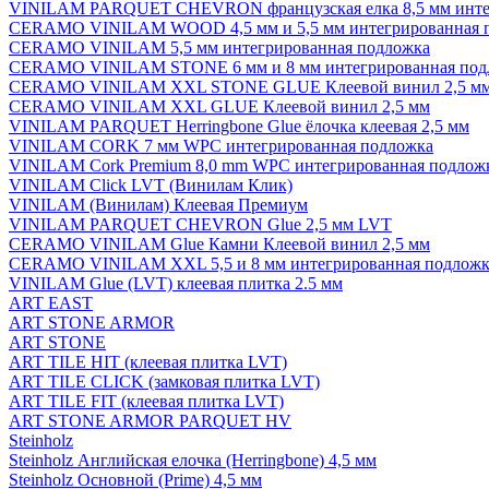
VINILAM PARQUET CHEVRON французская елка 8,5 мм инте
CERAMO VINILAM WOOD 4,5 мм и 5,5 мм интегрированная 
CERAMO VINILAM 5,5 мм интегрированная подложка
CERAMO VINILAM STONE 6 мм и 8 мм интегрированная под
CERAMO VINILAM XXL STONE GLUE Клеевой винил 2,5 м
CERAMO VINILAM XXL GLUE Клеевой винил 2,5 мм
VINILAM PARQUET Herringbone Glue ёлочка клеевая 2,5 мм
VINILAM CORK 7 мм WPC интегрированная подложка
VINILAM Cork Premium 8,0 mm WPC интегрированная подлож
VINILAM Click LVT (Винилам Клик)
VINILAM (Винилам) Клеевая Премиум
VINILAM PARQUET CHEVRON Glue 2,5 мм LVT
CERAMO VINILAM Glue Камни Клеевой винил 2,5 мм
CERAMO VINILAM XXL 5,5 и 8 мм интегрированная подложк
VINILAM Glue (LVT) клеевая плитка 2.5 мм
ART EAST
ART STONE ARMOR
ART STONE
ART TILE HIT (клеевая плитка LVT)
ART TILE CLICK (замковая плитка LVT)
ART TILE FIT (клеевая плитка LVT)
ART STONE ARMOR PARQUET HV
Steinholz
Steinholz Английская елочка (Herringbone) 4,5 мм
Steinholz Основной (Prime) 4,5 мм