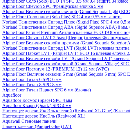
Alpine floor Соло (Solo) ECO 14 SPC 3,5 мм 0,4 защита 34 класс
Alpine floor Chevron SPC Французская елочка 5 мм
Alpine floor Величие секвойи светлой (Grand Sequoia Light) EC
Alpine Floor Соло плюс (Solo Plus) SPC 4 мм 0,55 мм защита
Norland Таинственная Сигрид Плюс (Sigrid Plus) SPC 4 мм 0,5 
Norland Таинственная Сигрид АВА (Sigrid Superior ABA) 8 мм, 
Alpine floor Parquet Premium Английская елка ECO 19 8 мм с п
Alpine floor Chevron LVT 2.5мм (Шеврон) клеевая Французская 
Alpine floor Величие секвойи премиум (Grand Sequoia Superio
Norland Таинственная Сигрид LVT (Sigrid LVT) клеевая плитка
Alpine floor Паркет LVT (Parquet LVT) ECO 16 клеевая ёлочка 2
Alpine floor Величие секвойи LVT (Grand Sequoia LVT) клеева
Alpine floor Величие секвойи дикой (Grand Sequoia Village) SPC
Alpine floor Премиум 12 (PREMIUM 12) 12 мм (WPC)
Alpine Floor Величие секвойи 5 mm (Grand Sequoia 5 mm) SPC 
Alpine floor Титан 6 SPC 6 мм
Alpine floor Титан 8 SPC 8 мм
Alpine floor Титан Паркет SPC 6 мм (ёлочка)
Aquafloor
Aquafloor Космос (Space) SPC 4 мм
Aquafloor Кварц (Quartz) SPC 4 мм
Настоящее дерево ИксЭль клеевой (Realwood XL Glue) (Клеев
Настоящее дерево ИксЭль (Realwood XL)
Aquawall Стеновые панели
Паркет клеевой (Parquet Glue) LVT