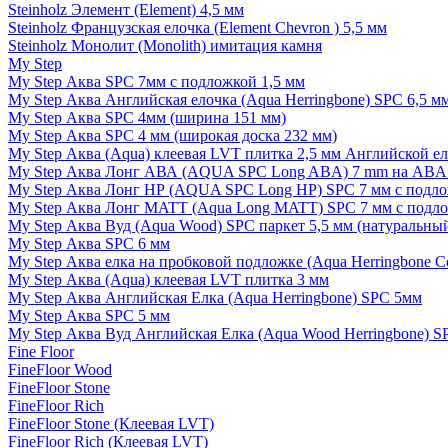
Steinholz Элемент (Element) 4,5 мм
Steinholz Французская елочка (Element Chevron ) 5,5 мм
Steinholz Монолит (Monolith) имитация камня
My Step
My Step Аква SPC 7мм c подложкой 1,5 мм
My Step Аква Английская елочка (Aqua Herringbone) SPC 6,5 м
My Step Аква SPC 4мм (ширина 151 мм)
My Step Аква SPC 4 мм (широкая доска 232 мм)
My Step Аква (Aqua) клеевая LVT плитка 2,5 мм Английской е
My Step Аква Лонг АВА (AQUA SPC Long ABA) 7 mm на ABA 
My Step Аква Лонг НР (AQUA SPC Long HP) SPC 7 мм с подло
My Step Аква Лонг MATT (Aqua Long MATT) SPC 7 мм с подло
My Step Аква Вуд (Aqua Wood) SPC паркет 5,5 мм (натуральны
My Step Аква SPC 6 мм
My Step Аква елка на пробковой подложке (Aqua Herringbone C
My Step Аква (Aqua) клеевая LVT плитка 3 мм
My Step Аква Английская Елка (Aqua Herringbone) SPC 5мм
My Step Аква SPC 5 мм
My Step Аква Вуд Английская Елка (Aqua Wood Herringbone) S
Fine Floor
FineFloor Wood
FineFloor Stone
FineFloor Rich
FineFloor Stone (Клеевая LVT)
FineFloor Rich (Клеевая LVT)