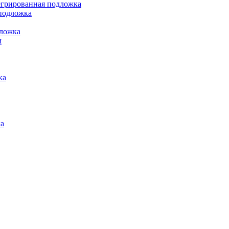
грированная подложка
подложка
ложка
м
ка
а