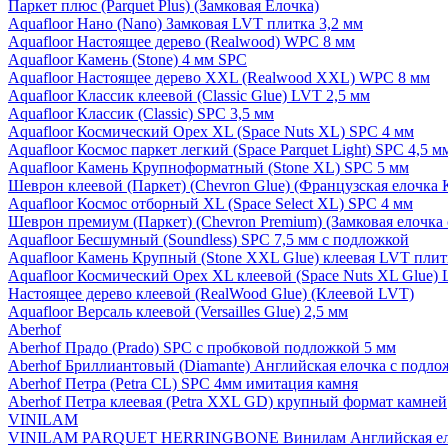
Паркет плюс (Parquet Plus) (Замковая Елочка)
Aquafloor Нано (Nano) Замковая LVT плитка 3,2 мм
Aquafloor Настоящее дерево (Realwood) WPC 8 мм
Aquafloor Камень (Stone) 4 мм SPC
Aquafloor Настоящее дерево XXL (Realwood XXL) WPC 8 мм
Aquafloor Классик клеевой (Classic Glue) LVT 2,5 мм
Aquafloor Классик (Classic) SPC 3,5 мм
Aquafloor Космический Орех XL (Space Nuts XL) SPC 4 мм
Aquafloor Космос паркет легкий (Space Parquet Light) SPC 4,5 
Aquafloor Камень Крупноформатный (Stone XL) SPC 5 мм
Шеврон клеевой (Паркет) (Chevron Glue) (Французская елочка 
Aquafloor Космос отборный XL (Space Select XL) SPC 4 мм
Шеврон премиум (Паркет) (Chevron Premium) (Замковая елочка 
Aquafloor Бесшумный (Soundless) SPC 7,5 мм с подложкой
Aquafloor Камень Крупный (Stone XXL Glue) клеевая LVT плит
Aquafloor Космический Орех XL клеевой (Space Nuts XL Glue) 
Настоящее дерево клеевой (RealWood Glue) (Клеевой LVT)
Aquafloor Версаль клеевой (Versailles Glue) 2,5 мм
Aberhof
Aberhof Прадо (Prado) SPC с пробковой подложкой 5 мм
Aberhof Бриллиантовый (Diamante) Английская елочка с подло
Aberhof Петра (Petra CL) SPC 4мм имитация камня
Aberhof Петра клеевая (Petra XXL GD) крупный формат камней
VINILAM
VINILAM PARQUET HERRINGBONE Винилам Английская ел