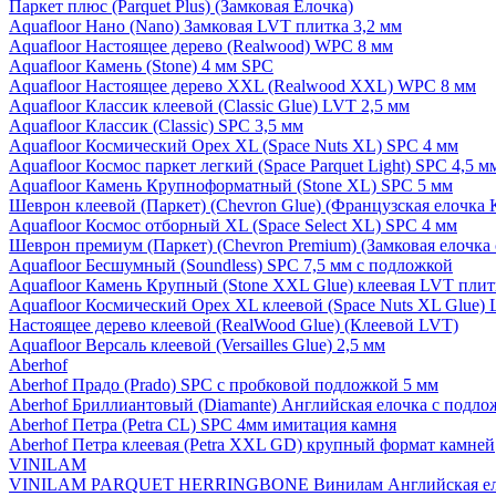
Паркет плюс (Parquet Plus) (Замковая Елочка)
Aquafloor Нано (Nano) Замковая LVT плитка 3,2 мм
Aquafloor Настоящее дерево (Realwood) WPC 8 мм
Aquafloor Камень (Stone) 4 мм SPC
Aquafloor Настоящее дерево XXL (Realwood XXL) WPC 8 мм
Aquafloor Классик клеевой (Classic Glue) LVT 2,5 мм
Aquafloor Классик (Classic) SPC 3,5 мм
Aquafloor Космический Орех XL (Space Nuts XL) SPC 4 мм
Aquafloor Космос паркет легкий (Space Parquet Light) SPC 4,5 
Aquafloor Камень Крупноформатный (Stone XL) SPC 5 мм
Шеврон клеевой (Паркет) (Chevron Glue) (Французская елочка 
Aquafloor Космос отборный XL (Space Select XL) SPC 4 мм
Шеврон премиум (Паркет) (Chevron Premium) (Замковая елочка 
Aquafloor Бесшумный (Soundless) SPC 7,5 мм с подложкой
Aquafloor Камень Крупный (Stone XXL Glue) клеевая LVT плит
Aquafloor Космический Орех XL клеевой (Space Nuts XL Glue) 
Настоящее дерево клеевой (RealWood Glue) (Клеевой LVT)
Aquafloor Версаль клеевой (Versailles Glue) 2,5 мм
Aberhof
Aberhof Прадо (Prado) SPC с пробковой подложкой 5 мм
Aberhof Бриллиантовый (Diamante) Английская елочка с подло
Aberhof Петра (Petra CL) SPC 4мм имитация камня
Aberhof Петра клеевая (Petra XXL GD) крупный формат камней
VINILAM
VINILAM PARQUET HERRINGBONE Винилам Английская ел