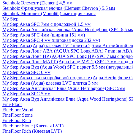
Steinholz Элемент (Element) 4,5 мм
Steinholz Французская елочка (Element Chevron ) 5,5 мм
Steinholz Монолит (Monolith) имитация камня
My Step
My Step Аква SPC 7мм c подложкой 1,5 мм
My Step Аква Английская елочка (Aqua Herringbone) SPC 6,5 м
My Step Аква SPC 4мм (ширина 151 мм)
My Step Аква SPC 4 мм (широкая доска 232 мм)
My Step Аква (Aqua) клеевая LVT плитка 2,5 мм Английской е
My Step Аква Лонг АВА (AQUA SPC Long ABA) 7 mm на ABA 
My Step Аква Лонг НР (AQUA SPC Long HP) SPC 7 мм с подло
My Step Аква Лонг MATT (Aqua Long MATT) SPC 7 мм с подло
My Step Аква Вуд (Aqua Wood) SPC паркет 5,5 мм (натуральны
My Step Аква SPC 6 мм
My Step Аква елка на пробковой подложке (Aqua Herringbone C
My Step Аква (Aqua) клеевая LVT плитка 3 мм
My Step Аква Английская Елка (Aqua Herringbone) SPC 5мм
My Step Аква SPC 5 мм
My Step Аква Вуд Английская Елка (Aqua Wood Herringbone) S
Fine Floor
FineFloor Wood
FineFloor Stone
FineFloor Rich
FineFloor Stone (Клеевая LVT)
FineFloor Rich (Клеевая LVT)