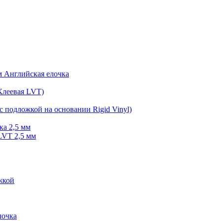
мм Английская елочка
Клеевая LVT)
с подложкой на основании Rigid Vinyl)
ка 2,5 мм
LVT 2,5 мм
жкой
очка