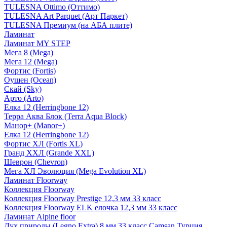
TULESNA Ottimo (Оттимо)
TULESNA Art Parquet (Арт Паркет)
TULESNA Премиум (на АБА плите)
Ламинат
Ламинат MY STEP
Мега 8 (Mega)
Мега 12 (Mega)
Фортис (Fortis)
Оушен (Ocean)
Скай (Sky)
Арто (Arto)
Елка 12 (Herringbone 12)
Терра Аква Блок (Terra Aqua Block)
Манор+ (Manor+)
Елка 12 (Herringbone 12)
Фортис ХЛ (Fortis XL)
Гранд ХХЛ (Grande XXL)
Шеврон (Chevron)
Мега ХЛ Эволюция (Mega Evolution XL)
Ламинат Floorway
Коллекция Floorway
Коллекция Floorway Prestige 12,3 мм 33 класс
Коллекция Floorway ELK елочка 12,3 мм 33 класс
Ламинат Alpine floor
Дух природы (Legno Extra) 8 мм 33 класс Camsan Турция