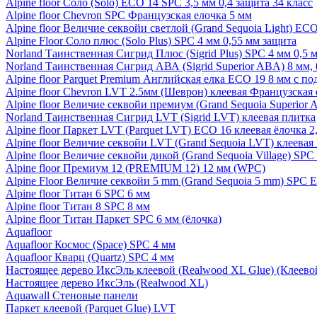
Alpine floor Соло (Solo) ECO 14 SPC 3,5 мм 0,4 защита 34 класс
Alpine floor Chevron SPC Французская елочка 5 мм
Alpine floor Величие секвойи светлой (Grand Sequoia Light) EC
Alpine Floor Соло плюс (Solo Plus) SPC 4 мм 0,55 мм защита
Norland Таинственная Сигрид Плюс (Sigrid Plus) SPC 4 мм 0,5 
Norland Таинственная Сигрид АВА (Sigrid Superior ABA) 8 мм, 
Alpine floor Parquet Premium Английская елка ECO 19 8 мм с п
Alpine floor Chevron LVT 2.5мм (Шеврон) клеевая Французская 
Alpine floor Величие секвойи премиум (Grand Sequoia Superio
Norland Таинственная Сигрид LVT (Sigrid LVT) клеевая плитка
Alpine floor Паркет LVT (Parquet LVT) ECO 16 клеевая ёлочка 2
Alpine floor Величие секвойи LVT (Grand Sequoia LVT) клеева
Alpine floor Величие секвойи дикой (Grand Sequoia Village) SPC
Alpine floor Премиум 12 (PREMIUM 12) 12 мм (WPC)
Alpine Floor Величие секвойи 5 mm (Grand Sequoia 5 mm) SPC 
Alpine floor Титан 6 SPC 6 мм
Alpine floor Титан 8 SPC 8 мм
Alpine floor Титан Паркет SPC 6 мм (ёлочка)
Aquafloor
Aquafloor Космос (Space) SPC 4 мм
Aquafloor Кварц (Quartz) SPC 4 мм
Настоящее дерево ИксЭль клеевой (Realwood XL Glue) (Клеев
Настоящее дерево ИксЭль (Realwood XL)
Aquawall Стеновые панели
Паркет клеевой (Parquet Glue) LVT