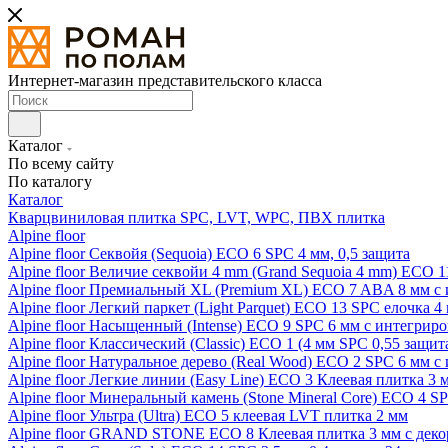
Интернет-магазин представительского класса
Каталог
По всему сайту
По каталогу
Каталог
Кварцвиниловая плитка SPC, LVT, WPC, ПВХ плитка
Alpine floor
Alpine floor Секвойя (Sequoia) ECO 6 SPC 4 мм, 0,5 защита
Alpine floor Величие секвойи 4 mm (Grand Sequoia 4 mm) ECO 1
Alpine floor Премиальный XL (Premium XL) ECO 7 ABA 8 мм с
Alpine floor Легкий паркет (Light Parquet) ECO 13 SPC елочка 4
Alpine floor Насыщенный (Intense) ECO 9 SPC 6 мм с интегрир
Alpine floor Классический (Classic) ECO 1 (4 мм SPC 0,55 защит
Alpine floor Натуральное дерево (Real Wood) ECO 2 SPC 6 мм 
Alpine floor Легкие линии (Easy Line) ECO 3 Клеевая плитка 3
Alpine floor Минеральный камень (Stone Mineral Core) ECO 4 S
Alpine floor Ультра (Ultra) ECO 5 клеевая LVT плитка 2 мм
Alpine floor GRAND STONE ECO 8 Клеевая плитка 3 мм с деко