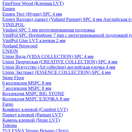
FineFloor Wood (Клеевая LVT)
Ensten
Ensten Уют (Hygge) SPC 4 мм
Ensten Валланд паркет (Valland Parquet) SPC 4 мм Английская ё
VINILPOL
Vinilpol SPC 5 мм интегрированная подложка
VinilPol SPC Herringbone 7 mm с интегрированной подложкой (
VinilPol Glue LVT клеевая 2 мм
Norland Neowood
UNION
Union Вида (VIDA COLLECTION) SPC 4 мм
Union Творческая (CREATIVE COLLECTION) SPC 4 мм
Union Искусство (Art collection) английская елочка 4 мм
Union Экстракт (ESSENCE COLLECTION) SPC 4 мм
Stone Floor
6 коллекция MSPC 8 мм
7 коллекция MSPC 8 мм
Коллекция MSPC BIG STONE
Коллекция MSPC ЕЛОЧКА 8 мм
Fargo
Комфорт клеевой (Comfort LVT)
Паркет клеевой (Parquet LVT)
Камень клеевой (Stone LVT)
Tulesna
TULESNA Verano Верано (Лето)