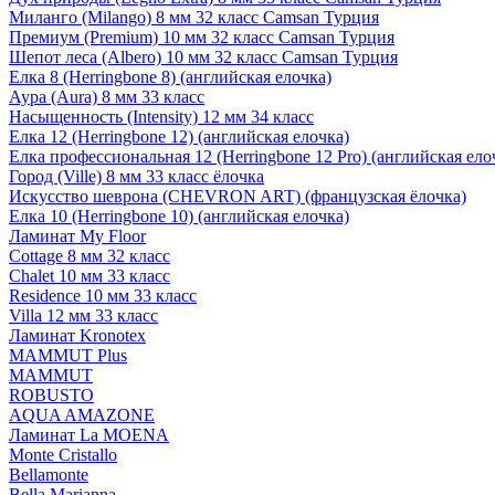
Миланго (Milango) 8 мм 32 класс Camsan Турция
Премиум (Premium) 10 мм 32 класс Camsan Турция
Шепот леса (Albero) 10 мм 32 класс Camsan Турция
Елка 8 (Herringbone 8) (английская елочка)
Аура (Aura) 8 мм 33 класс
Насыщенность (Intensity) 12 мм 34 класс
Елка 12 (Herringbone 12) (английская елочка)
Елка профессиональная 12 (Herringbone 12 Pro) (английская ело
Город (Ville) 8 мм 33 класс ёлочка
Искусство шеврона (CHEVRON ART) (французская ёлочка)
Елка 10 (Herringbone 10) (английская елочка)
Ламинат My Floor
Cottage 8 мм 32 класс
Chalet 10 мм 33 класс
Residence 10 мм 33 класс
Villa 12 мм 33 класс
Ламинат Kronotex
MAMMUT Plus
MAMMUT
ROBUSTO
AQUA AMAZONE
Ламинат La MOENA
Monte Cristallo
Bellamonte
Bella Marianna