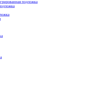
грированная подложка
подложка
ложка
м
ка
а