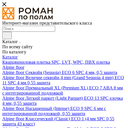
Интернет-магазин представительского класса
Каталог
По всему сайту
По каталогу
Каталог
Кварцвиниловая плитка SPC, LVT, WPC, ПВХ плитка
Alpine floor
Alpine floor Секвойя (Sequoia) ECO 6 SPC 4 мм, 0,5 защита
Alpine floor Величие секвойи 4 mm (Grand Sequoia 4 mm) ECO
11 SPC 4 мм 0,55 защита
Alpine floor Премиальный XL (Premium XL) ECO 7 ABA 8 мм
с интегрированной подложкой
Alpine floor Легкий паркет (Light Parquet) ECO 13 SPC елочка
4 мм, 0,55 защита
Alpine floor Насыщенный (Intense) ECO 9 SPC 6 мм с
интегрированной подложкой, 0,55 защита
Alpine floor Классический (Classic) ECO 1 (4 мм SPC 0,55
защита 43 класс)