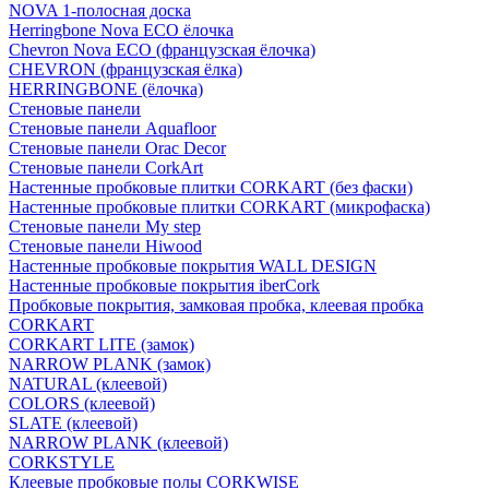
NOVA 1-полосная доска
Herringbone Nova ECO ёлочка
Chevron Nova ECO (французская ёлочка)
CHEVRON (французская ёлка)
HERRINGBONE (ёлочка)
Стеновые панели
Стеновые панели Aquafloor
Стеновые панели Orac Decor
Стеновые панели CorkArt
Настенные пробковые плитки CORKART (без фаски)
Настенные пробковые плитки CORKART (микрофаска)
Стеновые панели My step
Стеновые панели Hiwood
Настенные пробковые покрытия WALL DESIGN
Настенные пробковые покрытия iberCork
Пробковые покрытия, замковая пробка, клеевая пробка
CORKART
CORKART LITE (замок)
NARROW PLANK (замок)
NATURAL (клеевой)
COLORS (клеевой)
SLATE (клеевой)
NARROW PLANK (клеевой)
CORKSTYLE
Клеевые пробковые полы CORKWISE