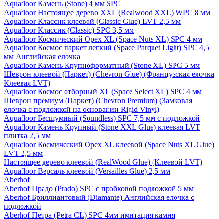
Aquafloor Камень (Stone) 4 мм SPC
Aquafloor Настоящее дерево XXL (Realwood XXL) WPC 8 мм
Aquafloor Классик клеевой (Classic Glue) LVT 2,5 мм
Aquafloor Классик (Classic) SPC 3,5 мм
Aquafloor Космический Орех XL (Space Nuts XL) SPC 4 мм
Aquafloor Космос паркет легкий (Space Parquet Light) SPC 4,5
мм Английская елочка
Aquafloor Камень Крупноформатный (Stone XL) SPC 5 мм
Шеврон клеевой (Паркет) (Chevron Glue) (Французская елочка
Клеевая LVT)
Aquafloor Космос отборный XL (Space Select XL) SPC 4 мм
Шеврон премиум (Паркет) (Chevron Premium) (Замковая
елочка с подложкой на основании Rigid Vinyl)
Aquafloor Бесшумный (Soundless) SPC 7,5 мм с подложкой
Aquafloor Камень Крупный (Stone XXL Glue) клеевая LVT
плитка 2,5 мм
Aquafloor Космический Орех XL клеевой (Space Nuts XL Glue)
LVT 2,5 мм
Настоящее дерево клеевой (RealWood Glue) (Клеевой LVT)
Aquafloor Версаль клеевой (Versailles Glue) 2,5 мм
Aberhof
Aberhof Прадо (Prado) SPC с пробковой подложкой 5 мм
Aberhof Бриллиантовый (Diamante) Английская елочка с
подложкой
Aberhof Петра (Petra CL) SPC 4мм имитация камня