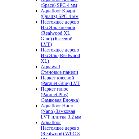
(Space) SPC 4 мм
Aquafloor Кварц
(Quartz) SPC 4 мм
Настоящее дерево
ИксЭль клеевой
(Realwood XL
Glue) (Клеевой
LVT)
Настоящее дерево
ИксЭль (Realwood
XL)
Aquawall
Стеновые панели
Паркет клеевой
(Parquet Glue) LVT
Паркет плюс
(Parquet Plus)
(Замковая Елочка)
Aquafloor Нано
(Nano) Замковая
LVT плитка 3,2 мм
Aquafloor
Настоящее дерево
(Realwood) WPC 8