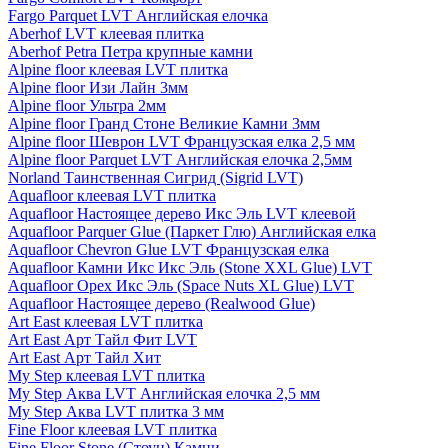
Fargo Parquet LVT Английская елочка
Aberhof LVT клеевая плитка
Aberhof Petra Петра крупные камни
Alpine floor клеевая LVT плитка
Alpine floor Изи Лайн 3мм
Alpine floor Ультра 2мм
Alpine floor Гранд Стоне Великие Камни 3мм
Alpine floor Шеврон LVT Французская елка 2,5 мм
Alpine floor Parquet LVT Английская елочка 2,5мм
Norland Таинственная Сигрид (Sigrid LVT)
Aquafloor клеевая LVT плитка
Aquafloor Настоящее дерево Икс Эль LVT клеевой
Aquafloor Parquer Glue (Паркет Глю) Английская елка
Aquafloor Chevron Glue LVT Французская елка
Aquafloor Камни Икс Икс Эль (Stone XXL Glue) LVT
Aquafloor Орех Икс Эль (Space Nuts XL Glue) LVT
Aquafloor Настоящее дерево (Realwood Glue)
Art East клеевая LVT плитка
Art East Арт Тайл Фит LVT
Art East Арт Тайл Хит
My Step клеевая LVT плитка
My Step Аква LVT Английская елочка 2,5 мм
My Step Аква LVT плитка 3 мм
Fine Floor клеевая LVT плитка
Fine Floor Stone (Стоун) Камни