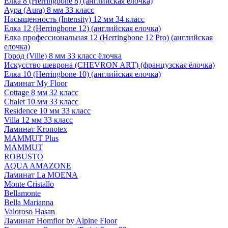
Елка 8 (Herringbone 8) (английская елочка)
Аура (Aura) 8 мм 33 класс
Насыщенность (Intensity) 12 мм 34 класс
Елка 12 (Herringbone 12) (английская елочка)
Елка профессиональная 12 (Herringbone 12 Pro) (английская
елочка)
Город (Ville) 8 мм 33 класс ёлочка
Искусство шеврона (CHEVRON ART) (французская ёлочка)
Елка 10 (Herringbone 10) (английская елочка)
Ламинат My Floor
Cottage 8 мм 32 класс
Chalet 10 мм 33 класс
Residence 10 мм 33 класс
Villa 12 мм 33 класс
Ламинат Kronotex
MAMMUT Plus
MAMMUT
ROBUSTO
AQUA AMAZONE
Ламинат La MOENA
Monte Cristallo
Bellamonte
Bella Marianna
Valoroso Hasan
Ламинат Homflor by Alpine Floor