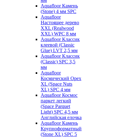
мм
Aquafloor Камень
(Stone) 4 мм SPC
Aquafloor
Настоящее дерево
XXL (Realwood
XXL) WPC 8 мм
Aquafloor Классик
клеевой (Classic
Glue) LVT 2,5 мм
Aquafloor Классик
(Classic) SPC 3,5
мм
Aquafloor
Космический Орех
XL (Space Nuts
XL) SPC 4 мм
Aquafloor Космос
паркет легкий
(Space Parquet
Light) SPC 4,5 мм
Английская елочка
Aquafloor Камень
Крупноформатный
(Stone XL) SPC 5