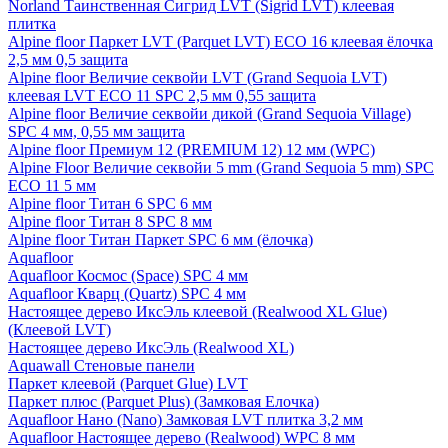
Norland Таинственная Сигрид LVT (Sigrid LVT) клеевая
плитка
Alpine floor Паркет LVT (Parquet LVT) ECO 16 клеевая ёлочка
2,5 мм 0,5 защита
Alpine floor Величие секвойи LVT (Grand Sequoia LVT)
клеевая LVT ECO 11 SPC 2,5 мм 0,55 защита
Alpine floor Величие секвойи дикой (Grand Sequoia Village)
SPC 4 мм, 0,55 мм защита
Alpine floor Премиум 12 (PREMIUM 12) 12 мм (WPC)
Alpine Floor Величие секвойи 5 mm (Grand Sequoia 5 mm) SPC
ECO 11 5 мм
Alpine floor Титан 6 SPC 6 мм
Alpine floor Титан 8 SPC 8 мм
Alpine floor Титан Паркет SPC 6 мм (ёлочка)
Aquafloor
Aquafloor Космос (Space) SPC 4 мм
Aquafloor Кварц (Quartz) SPC 4 мм
Настоящее дерево ИксЭль клеевой (Realwood XL Glue)
(Клеевой LVT)
Настоящее дерево ИксЭль (Realwood XL)
Aquawall Стеновые панели
Паркет клеевой (Parquet Glue) LVT
Паркет плюс (Parquet Plus) (Замковая Елочка)
Aquafloor Нано (Nano) Замковая LVT плитка 3,2 мм
Aquafloor Настоящее дерево (Realwood) WPC 8 мм