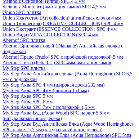
Steinholz Основной (Prime) SPC 4,5 мм
Steinholz Монолит (имитация камня) SPC 4,5 мм
Union SPC плитка
Union Искусство (Art collection) английская елочка 4 мм
Union Творческая (CREATIVE COLLECTION) SPC 4 мм
Union Экстракт (ESSENCE COLLECTION) SPC 4 мм
Union Вида (VIDA COLLECTION) SPC 4 мм
Aberhof SPC плитка
Aberhof Бриллиантовый (Diamante) Английская елочка с
подложкой
Aberhof Прадо (Prado) SPC с пробковой подложкой 5 мм
Aberhof Петра (Petra CL) SPC 4мм имитация камня
My Step SPC плитка
My Step Аква Английская елочка (Aqua Herringbone) SPC 6,5
мм с подложкой
My Step Аква SPC 4 мм (широкая доска 232 мм)
My Step Аква SPC 4мм (ширина 151 мм)
My Step Аква SPC 5 мм
My Step Аква SPC 6 мм
My Step Аква SPC 7мм c подложкой 1,5 мм
My Step Аква Вуд (Aqua Wood) SPC паркет 5,5 мм
(натуральный шпон дерева)
My Step Аква Вуд Английская Елка (Aqua Wood Herringbone)
SPC паркет 5,5 мм (натуральный шпон дерева)
My Step Аква Английская Елка (Aqua Herringbone) SPC 5мм