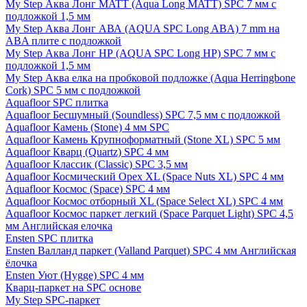
My Step Аква Лонг MATT (Aqua Long MATT) SPC 7 мм с
подложкой 1,5 мм
My Step Аква Лонг АВА (AQUA SPC Long ABA) 7 mm на
ABA плите с подложкой
My Step Аква Лонг НР (AQUA SPC Long HP) SPC 7 мм с
подложкой 1,5 мм
My Step Аква елка на пробковой подложке (Aqua Herringbone
Cork) SPC 5 мм с подложкой
Aquafloor SPC плитка
Aquafloor Бесшумный (Soundless) SPC 7,5 мм с подложкой
Aquafloor Камень (Stone) 4 мм SPC
Aquafloor Камень Крупноформатный (Stone XL) SPC 5 мм
Aquafloor Кварц (Quartz) SPC 4 мм
Aquafloor Классик (Classic) SPC 3,5 мм
Aquafloor Космический Орех XL (Space Nuts XL) SPC 4 мм
Aquafloor Космос (Space) SPC 4 мм
Aquafloor Космос отборный XL (Space Select XL) SPC 4 мм
Aquafloor Космос паркет легкий (Space Parquet Light) SPC 4,5
мм Английская елочка
Ensten SPC плитка
Ensten Валланд паркет (Valland Parquet) SPC 4 мм Английская
ёлочка
Ensten Уют (Hygge) SPC 4 мм
Кварц-паркет на SPC основе
My Step SPC-паркет