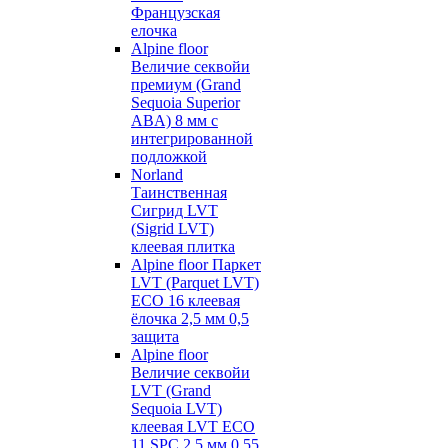
Французская
елочка
Alpine floor
Величие секвойи
премиум (Grand
Sequoia Superior
ABA) 8 мм с
интегрированной
подложкой
Norland
Таинственная
Сигрид LVT
(Sigrid LVT)
клеевая плитка
Alpine floor Паркет
LVT (Parquet LVT)
ECO 16 клеевая
ёлочка 2,5 мм 0,5
защита
Alpine floor
Величие секвойи
LVT (Grand
Sequoia LVT)
клеевая LVT ECO
11 SPC 2,5 мм 0,55