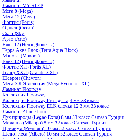
Ламинат MY STEP
Мега 8 (Mega)
Мега 12 (Mega)
Фортис (Fortis)
Оушен (Ocean)
Скай (Sky)
Арто (Arto)
Елка 12 (Herringbone 12)
Терра Аква Блок (Terra Aqua Block)
Манор+ (Manor+)
Елка 12 (Herringbone 12)
Фортис ХЛ (Fortis XL)
Гранд ХХЛ (Grande XXL)
Шеврон (Chevron)
Мега ХЛ Эволюция (Mega Evolution XL)
Ламинат Floorway
Коллекция Floorway
Коллекция Floorway Prestige 12,3 мм 33 класс
Коллекция Floorway ELK елочка 12,3 мм 33 класс
Ламинат Alpine floor
Дух природы (Legno Extra) 8 мм 33 класс Camsan Турция
Миланго (Milango) 8 мм 32 класс Camsan Турция
Премиум (Premium) 10 мм 32 класс Camsan Турция
Шепот леса (Albero) 10 мм 32 класс Camsan Турция