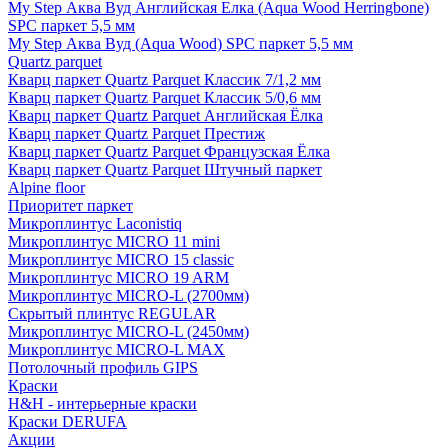
My Step Аква Вуд Английская Елка (Aqua Wood Herringbone)
SPC паркет 5,5 мм
My Step Аква Вуд (Aqua Wood) SPC паркет 5,5 мм
Quartz parquet
Кварц паркет Quartz Parquet Классик 7/1,2 мм
Кварц паркет Quartz Parquet Классик 5/0,6 мм
Кварц паркет Quartz Parquet Английская Ёлка
Кварц паркет Quartz Parquet Престиж
Кварц паркет Quartz Parquet Французская Ёлка
Кварц паркет Quartz Parquet Штучный паркет
Alpine floor
Приоритет паркет
Микроплинтус Laconistiq
Микроплинтус MICRO 11 mini
Микроплинтус MICRO 15 classic
Микроплинтус MICRO 19 ARM
Микроплинтус MICRO-L (2700мм)
Скрытый плинтус REGULAR
Микроплинтус MICRO-L (2450мм)
Микроплинтус MICRO-L MAX
Потолочный профиль GIPS
Краски
H&H - интерьерные краски
Краски DERUFA
Акции