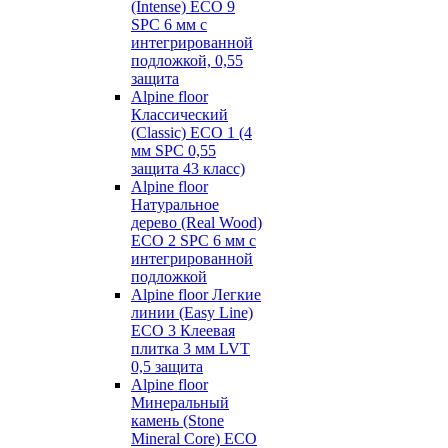
(Intense) ECO 9
SPC 6 мм с
интегрированной
подложкой, 0,55
защита
Alpine floor
Классический
(Classic) ECO 1 (4
мм SPC 0,55
защита 43 класс)
Alpine floor
Натуральное
дерево (Real Wood)
ECO 2 SPC 6 мм с
интегрированной
подложкой
Alpine floor Легкие
линии (Easy Line)
ECO 3 Клеевая
плитка 3 мм LVT
0,5 защита
Alpine floor
Минеральный
камень (Stone
Mineral Core) ECO