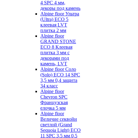
4 SPC 4 мм,
декоры под камень
Alpine floor Ультра
(Ultra) ECO 5
клеевая LVT
плитка 2 мм
Alpine floor
GRAND STONE
ECO 8 Клеевая
плитка 3 мм с
декорами под
камень, LVT
Alpine floor Соло
(Solo) ECO 14 SPC
3,5 мм 0,4 защита
34 класс
Alpine floor
Chevron SPC
Французская
елочка 5 мм
Alpine floor
Величие секвойи
светлой (Grand
Sequoia Light) ECO
11 SPC 3,5 мм 0,5