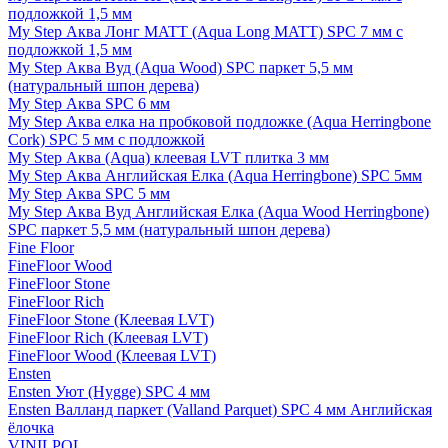
подложкой 1,5 мм
My Step Аква Лонг MATT (Aqua Long MATT) SPC 7 мм с
подложкой 1,5 мм
My Step Аква Вуд (Aqua Wood) SPC паркет 5,5 мм
(натуральный шпон дерева)
My Step Аква SPC 6 мм
My Step Аква елка на пробковой подложке (Aqua Herringbone
Cork) SPC 5 мм с подложкой
My Step Аква (Aqua) клеевая LVT плитка 3 мм
My Step Аква Английская Елка (Aqua Herringbone) SPC 5мм
My Step Аква SPC 5 мм
My Step Аква Вуд Английская Елка (Aqua Wood Herringbone)
SPC паркет 5,5 мм (натуральный шпон дерева)
Fine Floor
FineFloor Wood
FineFloor Stone
FineFloor Rich
FineFloor Stone (Клеевая LVT)
FineFloor Rich (Клеевая LVT)
FineFloor Wood (Клеевая LVT)
Ensten
Ensten Уют (Hygge) SPC 4 мм
Ensten Валланд паркет (Valland Parquet) SPC 4 мм Английская
ёлочка
VINILPOL