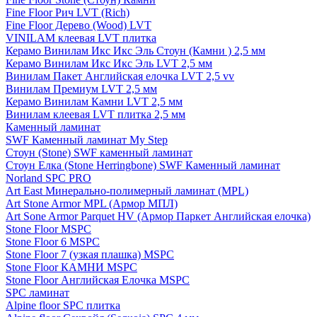
Fine Floor Рич LVT (Rich)
Fine Floor Дерево (Wood) LVT
VINILAM клеевая LVT плитка
Керамо Винилам Икс Икс Эль Стоун (Камни ) 2,5 мм
Керамо Винилам Икс Икс Эль LVT 2,5 мм
Винилам Пакет Английская елочка LVT 2,5 vv
Винилам Премиум LVT 2,5 мм
Керамо Винилам Камни LVT 2,5 мм
Винилам клеевая LVT плитка 2,5 мм
Каменный ламинат
SWF Каменный ламинат My Step
Стоун (Stone) SWF каменный ламинат
Стоун Елка (Stone Herringbone) SWF Каменный ламинат
Norland SPC PRO
Art East Минерально-полимерный ламинат (MPL)
Art Stone Armor MPL (Армор МПЛ)
Art Sone Armor Parquet HV (Армор Паркет Английская елочка)
Stone Floor MSPC
Stone Floor 6 MSPC
Stone Floor 7 (узкая плашка) MSPC
Stone Floor КАМНИ MSPC
Stone Floor Английская Елочка MSPC
SPC ламинат
Alpine floor SPC плитка