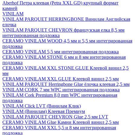
Aberhof Петра клеевая (Petra XXL GD) крупный формат
камней
VINILAM
VINILAM PARQUET HERRINGBONE Винилам Английская
елочка
VINILAM PARQUET CHEVRON французская елка 8,5 мм
интегрированная подложка
CERAMO VINILAM WOOD 4,5 мм и 5,5 мм интегрированная
подложка
CERAMO VINILAM 5,5 мм интегрированная подложка
CERAMO VINILAM STONE 6 мм и 8 мм интегрированная
подложка
CERAMO VINILAM XXL STONE GLUE Клеевой винил 2,5
мм
CERAMO VINILAM XXL GLUE Клеевой винил 2,5 мм
VINILAM PARQUET Herringbone Glue ёлочка клеевая 2,5 мм
VINILAM CORK 7 мм WPC интегрированная подложка
VINILAM Cork Premium 8,0 mm WPC интегрированная
подложка
VINILAM Click LVT (Винилам Клик)
VINILAM (Винилам) Клеевая Премиум
VINILAM PARQUET CHEVRON Glue 2,5 мм LVT
CERAMO VINILAM Glue Камни Клеевой винил 2,5 мм
CERAMO VINILAM XXL 5,5 и 8 мм интегрированная
подложка