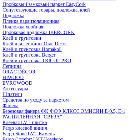
Пробковый замковый паркет EasyCork
Сопутствующие товары, подложка, клей
Подложка
Пленка параизоляционная
Подложка хвойная
Пробковая подложка IBERCORK
Клей и грунтовки
Клей для лепнины Orac Decor
Клей и грунтовка Homakoll
Клей и грунтовка Berger
Клей и грунтовка TRICOL PRO
Лепнина
ORAC DÉCOR
HIWOOD
EVROWOOD
Аксессуары
Шпатели
Средства по уходу за паркетом
Фанера
Березовая фанера ФК ФСФ КЛКСС ЭМИСИИ Е-0.5, Е-1
РАСПИЛЕННАЯ "СВЕЗА"
Клеевая LVT плитка
Fargo клеевой винил
Fargo Stone LVT Камень
Fargo Comfort LVT Комфорт