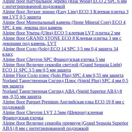
Alpine floor Натуральное дерево (Real Wood) ECO 2 SPC 6 мм
с интегрированной подложкой
Alpine floor Легкие линии (Easy Line) ECO 3 Клеевая плитка 3
мм LVT 0,5 защита
Alpine floor Минеральный камень (Stone Mineral Core) ECO 4
SPC 4 мм, декоры под камень
Alpine floor Ультра (Ultra) ECO 5 клеевая LVT плитка 2 мм
Alpine floor GRAND STONE ECO 8 Клеевая плитка 3 мм с
декорами под камень, LVT
Alpine floor Соло (Solo) ECO 14 SPC 3,5 мм 0,4 защита 34
класс
Alpine floor Chevron SPC Французская елочка 5 мм
Alpine floor Величие секвойи светлой (Grand Sequoia Light)
ECO 11 SPC 3,5 мм 0,5 мм защита
Alpine Floor Соло плюс (Solo Plus) SPC 4 мм 0,55 мм защита
Norland Таинственная Сигрид Плюс (Sigrid Plus) SPC 4 мм 0,5
мм защита
Norland Таинственная Сигрид АВА (Sigrid Superior ABA) 8
мм, 0,55 мм защита
Alpine floor Parquet Premium Английская елка ECO 19 8 мм с
подложкой
Alpine floor Chevron LVT 2.5мм (Шеврон) клеевая
Французская елочка
Alpine floor Величие секвойи премиум (Grand Sequoia Superior
ABA) 8 мм с интегрированной подложкой