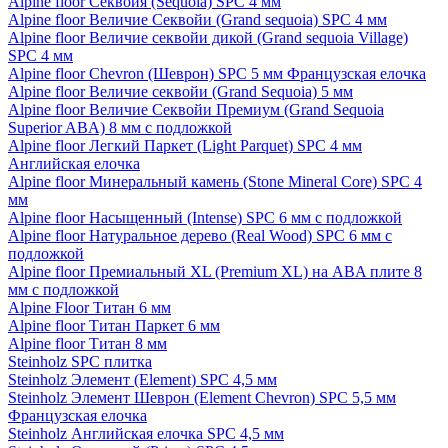
Alpine floor Секвойя (Sequoia) SPC 4 мм
Alpine floor Величие Секвойи (Grand sequoia) SPC 4 мм
Alpine floor Величие секвойи дикой (Grand sequoia Village)
SPC 4 мм
Alpine floor Chevron (Шеврон) SPC 5 мм Французская елочка
Alpine floor Величие секвойи (Grand Sequoia) 5 мм
Alpine floor Величие Секвойи Премиум (Grand Sequoia
Superior ABA) 8 мм с подложкой
Alpine floor Легкий Паркет (Light Parquet) SPC 4 мм
Английская елочка
Alpine floor Минеральный камень (Stone Mineral Core) SPC 4
мм
Alpine floor Насыщенный (Intense) SPC 6 мм с подложкой
Alpine floor Натуральное дерево (Real Wood) SPC 6 мм с
подложкой
Alpine floor Премиальный XL (Premium XL) на ABA плите 8
мм с подложкой
Alpine Floor Титан 6 мм
Alpine floor Титан Паркет 6 мм
Alpine floor Титан 8 мм
Steinholz SPC плитка
Steinholz Элемент (Element) SPC 4,5 мм
Steinholz Элемент Шеврон (Element Chevron) SPC 5,5 мм
Французская елочка
Steinholz Английская елочка SPC 4,5 мм