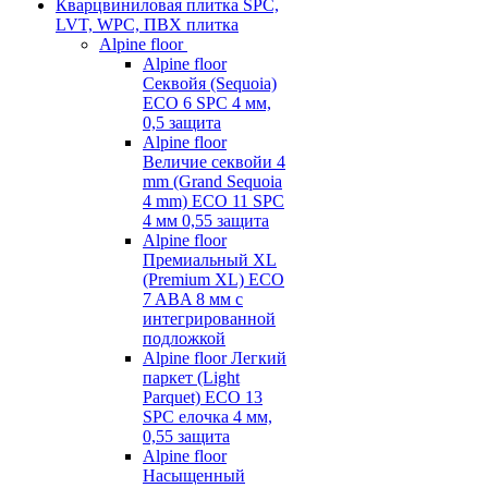
Кварцвиниловая плитка SPC,
LVT, WPC, ПВХ плитка
Alpine floor
Alpine floor
Секвойя (Sequoia)
ECO 6 SPC 4 мм,
0,5 защита
Alpine floor
Величие секвойи 4
mm (Grand Sequoia
4 mm) ECO 11 SPC
4 мм 0,55 защита
Alpine floor
Премиальный XL
(Premium XL) ECO
7 ABA 8 мм с
интегрированной
подложкой
Alpine floor Легкий
паркет (Light
Parquet) ECO 13
SPC елочка 4 мм,
0,55 защита
Alpine floor
Насыщенный