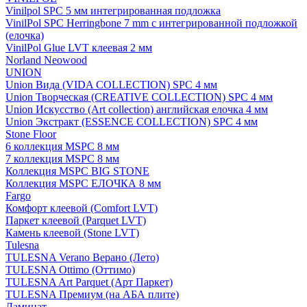
Vinilpol SPC 5 мм интегрированная подложка
VinilPol SPC Herringbone 7 mm с интегрированной подложкой
(елочка)
VinilPol Glue LVT клеевая 2 мм
Norland Neowood
UNION
Union Вида (VIDA COLLECTION) SPC 4 мм
Union Творческая (CREATIVE COLLECTION) SPC 4 мм
Union Искусство (Art collection) английская елочка 4 мм
Union Экстракт (ESSENCE COLLECTION) SPC 4 мм
Stone Floor
6 коллекция MSPC 8 мм
7 коллекция MSPC 8 мм
Коллекция MSPC BIG STONE
Коллекция MSPC ЕЛОЧКА 8 мм
Fargo
Комфорт клеевой (Comfort LVT)
Паркет клеевой (Parquet LVT)
Камень клеевой (Stone LVT)
Tulesna
TULESNA Verano Верано (Лето)
TULESNA Ottimo (Оттимо)
TULESNA Art Parquet (Арт Паркет)
TULESNA Премиум (на АБА плите)
Ламинат