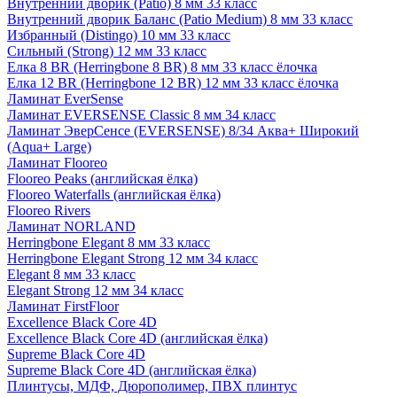
Внутренний дворик (Patio) 8 мм 33 класс
Внутренний дворик Баланс (Patio Medium) 8 мм 33 класс
Избранный (Distingo) 10 мм 33 класс
Сильный (Strong) 12 мм 33 класс
Елка 8 BR (Herringbone 8 BR) 8 мм 33 класс ёлочка
Елка 12 BR (Herringbone 12 BR) 12 мм 33 класс ёлочка
Ламинат EverSense
Ламинат EVERSENSE Classic 8 мм 34 класс
Ламинат ЭверСенсе (EVERSENSE) 8/34 Аква+ Широкий
(Aqua+ Large)
Ламинат Flooreo
Flooreo Peaks (английская ёлка)
Flooreo Waterfalls (английская ёлка)
Flooreo Rivers
Ламинат NORLAND
Herringbone Elegant 8 мм 33 класс
Herringbone Elegant Strong 12 мм 34 класс
Elegant 8 мм 33 класс
Elegant Strong 12 мм 34 класс
Ламинат FirstFloor
Excellence Black Core 4D
Excellence Black Core 4D (английская ёлка)
Supreme Black Core 4D
Supreme Black Core 4D (английская ёлка)
Плинтусы, МДФ, Дюрополимер, ПВХ плинтус