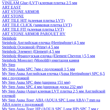
VINILAM Glue (LVT) клеевая плитка 2.5 мм
ART EAST
ART STONE ARMOR
ART STONE
ART TILE HIT (клеевая плитка LVT)
ART TILE CLICK (замковая плитка LVT)
ART TILE FIT (клеевая плитка LVT)
ART STONE ARMOR PARQUET HV
Steinholz
Steinholz Английская елочка (Herringbone) 4,5 мм
Steinholz Основной (Prime) 4,5 мм
Steinholz Элемент (Element) 4,5 мм
Steinholz Французская елочка (Element Chevron ) 5,5 мм
Steinholz Монолит (Monolith) имитация камня
My Step
My Step Аква SPC 7мм c подложкой 1,5 мм
My Step Аква Английская елочка (Aqua Herringbone) SPC 6,5
мм с подложкой
My Step Аква SPC 4мм (ширина 151 мм)
My Step Аква SPC 4 мм (широкая доска 232 мм)
My Step Аква (Aqua) клеевая LVT плитка 2,5 мм Английской
елочкой
My Step Аква Лонг АВА (AQUA SPC Long ABA) 7 mm на
ABA плите с подложкой
My Step Аква Лонг НР (AQUA SPC Long HP) SPC 7 мм с