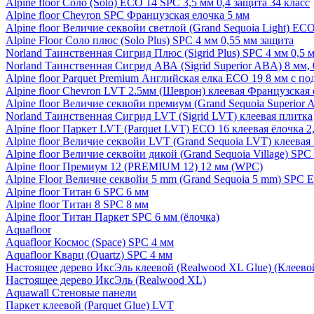
Alpine floor Соло (Solo) ECO 14 SPC 3,5 мм 0,4 защита 34 класс
Alpine floor Chevron SPC Французская елочка 5 мм
Alpine floor Величие секвойи светлой (Grand Sequoia Light) EC
Alpine Floor Соло плюс (Solo Plus) SPC 4 мм 0,55 мм защита
Norland Таинственная Сигрид Плюс (Sigrid Plus) SPC 4 мм 0,5 
Norland Таинственная Сигрид АВА (Sigrid Superior ABA) 8 мм, 
Alpine floor Parquet Premium Английская елка ECO 19 8 мм с п
Alpine floor Chevron LVT 2.5мм (Шеврон) клеевая Французская 
Alpine floor Величие секвойи премиум (Grand Sequoia Superio
Norland Таинственная Сигрид LVT (Sigrid LVT) клеевая плитка
Alpine floor Паркет LVT (Parquet LVT) ECO 16 клеевая ёлочка 2
Alpine floor Величие секвойи LVT (Grand Sequoia LVT) клеева
Alpine floor Величие секвойи дикой (Grand Sequoia Village) SPC
Alpine floor Премиум 12 (PREMIUM 12) 12 мм (WPC)
Alpine Floor Величие секвойи 5 mm (Grand Sequoia 5 mm) SPC 
Alpine floor Титан 6 SPC 6 мм
Alpine floor Титан 8 SPC 8 мм
Alpine floor Титан Паркет SPC 6 мм (ёлочка)
Aquafloor
Aquafloor Космос (Space) SPC 4 мм
Aquafloor Кварц (Quartz) SPC 4 мм
Настоящее дерево ИксЭль клеевой (Realwood XL Glue) (Клеев
Настоящее дерево ИксЭль (Realwood XL)
Aquawall Стеновые панели
Паркет клеевой (Parquet Glue) LVT