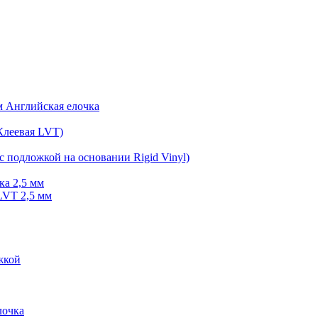
мм Английская елочка
Клеевая LVT)
с подложкой на основании Rigid Vinyl)
ка 2,5 мм
LVT 2,5 мм
жкой
очка