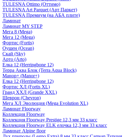
TULESNA Ottimo (Оттимо)
TULESNA Art Parquet (Арт Паркет)
TULESNA Премиум (на АБА плите)
Ламинат
Ламинат MY STEP
Мега 8 (Mega)
Мега 12 (Mega)
Фортис (Fortis)
Оушен (Ocean)
Скай (Sky)
Арто (Arto)
Елка 12 (Herringbone 12)
Терра Аква Блок (Terra Aqua Block)
Манор+ (Manor+)
Елка 12 (Herringbone 12)
Фортис ХЛ (Fortis XL)
Гранд ХХЛ (Grande XXL)
Шеврон (Chevron)
Мега ХЛ Эволюция (Mega Evolution XL)
Ламинат Floorway
Коллекция Floorway
Коллекция Floorway Prestige 12,3 мм 33 класс
Коллекция Floorway ELK елочка 12,3 мм 33 класс
Ламинат Alpine floor
Дух природы (Legno Extra) 8 мм 33 класс Camsan Турция