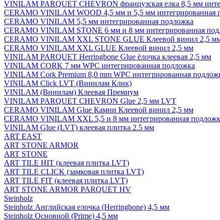
VINILAM PARQUET CHEVRON французская елка 8,5 мм инте
CERAMO VINILAM WOOD 4,5 мм и 5,5 мм интегрированная 
CERAMO VINILAM 5,5 мм интегрированная подложка
CERAMO VINILAM STONE 6 мм и 8 мм интегрированная под
CERAMO VINILAM XXL STONE GLUE Клеевой винил 2,5 м
CERAMO VINILAM XXL GLUE Клеевой винил 2,5 мм
VINILAM PARQUET Herringbone Glue ёлочка клеевая 2,5 мм
VINILAM CORK 7 мм WPC интегрированная подложка
VINILAM Cork Premium 8,0 mm WPC интегрированная подлож
VINILAM Click LVT (Винилам Клик)
VINILAM (Винилам) Клеевая Премиум
VINILAM PARQUET CHEVRON Glue 2,5 мм LVT
CERAMO VINILAM Glue Камни Клеевой винил 2,5 мм
CERAMO VINILAM XXL 5,5 и 8 мм интегрированная подложк
VINILAM Glue (LVT) клеевая плитка 2.5 мм
ART EAST
ART STONE ARMOR
ART STONE
ART TILE HIT (клеевая плитка LVT)
ART TILE CLICK (замковая плитка LVT)
ART TILE FIT (клеевая плитка LVT)
ART STONE ARMOR PARQUET HV
Steinholz
Steinholz Английская елочка (Herringbone) 4,5 мм
Steinholz Основной (Prime) 4,5 мм