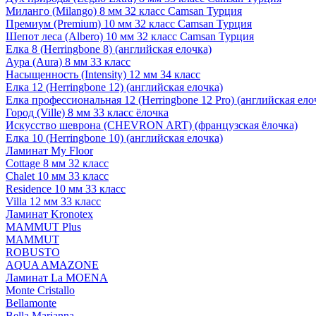
Миланго (Milango) 8 мм 32 класс Camsan Турция
Премиум (Premium) 10 мм 32 класс Camsan Турция
Шепот леса (Albero) 10 мм 32 класс Camsan Турция
Елка 8 (Herringbone 8) (английская елочка)
Аура (Aura) 8 мм 33 класс
Насыщенность (Intensity) 12 мм 34 класс
Елка 12 (Herringbone 12) (английская елочка)
Елка профессиональная 12 (Herringbone 12 Pro) (английская ело
Город (Ville) 8 мм 33 класс ёлочка
Искусство шеврона (CHEVRON ART) (французская ёлочка)
Елка 10 (Herringbone 10) (английская елочка)
Ламинат My Floor
Cottage 8 мм 32 класс
Chalet 10 мм 33 класс
Residence 10 мм 33 класс
Villa 12 мм 33 класс
Ламинат Kronotex
MAMMUT Plus
MAMMUT
ROBUSTO
AQUA AMAZONE
Ламинат La MOENA
Monte Cristallo
Bellamonte
Bella Marianna