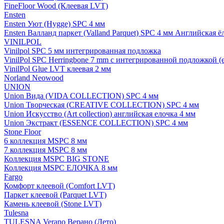
FineFloor Wood (Клеевая LVT)
Ensten
Ensten Уют (Hygge) SPC 4 мм
Ensten Валланд паркет (Valland Parquet) SPC 4 мм Английская ё
VINILPOL
Vinilpol SPC 5 мм интегрированная подложка
VinilPol SPC Herringbone 7 mm с интегрированной подложкой (
VinilPol Glue LVT клеевая 2 мм
Norland Neowood
UNION
Union Вида (VIDA COLLECTION) SPC 4 мм
Union Творческая (CREATIVE COLLECTION) SPC 4 мм
Union Искусство (Art collection) английская елочка 4 мм
Union Экстракт (ESSENCE COLLECTION) SPC 4 мм
Stone Floor
6 коллекция MSPC 8 мм
7 коллекция MSPC 8 мм
Коллекция MSPC BIG STONE
Коллекция MSPC ЕЛОЧКА 8 мм
Fargo
Комфорт клеевой (Comfort LVT)
Паркет клеевой (Parquet LVT)
Камень клеевой (Stone LVT)
Tulesna
TULESNA Verano Верано (Лето)