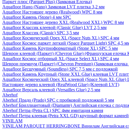
Паркет плюс (Parquet Plus) (Замковая Елочка)
Aquafloor Нано (Nano) Замковая LVT плитка 3,2 мм
Aquafloor Настоящее дерево (Realwood) WPC 8 мм
Aquafloor Камень (Stone) 4 мм SPC
Aquafloor Настоящее дерево XXL (Realwood XXL) WPC 8 мм
Aquafloor Классик клеевой (Classic Glue) LVT 2,5 мм
Aquafloor Классик (Classic) SPC 3,5 мм
Aquafloor Космический Орех XL (Space Nuts XL) SPC 4 мм
Aquafloor Космос паркет легкий (Space Parquet Light) SPC 4,5 
Aquafloor Камень Крупноформатный (Stone XL) SPC 5 мм
Шеврон клеевой (Паркет) (Chevron Glue) (Французская елочка 
Aquafloor Космос отборный XL (Space Select XL) SPC 4 мм
Шеврон премиум (Паркет) (Chevron Premium) (Замковая елочка 
Aquafloor Бесшумный (Soundless) SPC 7,5 мм с подложкой
Aquafloor Камень Крупный (Stone XXL Glue) клеевая LVT плит
Aquafloor Космический Орех XL клеевой (Space Nuts XL Glue) 
Настоящее дерево клеевой (RealWood Glue) (Клеевой LVT)
Aquafloor Версаль клеевой (Versailles Glue) 2,5 мм
Aberhof
Aberhof Прадо (Prado) SPC с пробковой подложкой 5 мм
Aberhof Бриллиантовый (Diamante) Английская елочка с подло
Aberhof Петра (Petra CL) SPC 4мм имитация камня
Aberhof Петра клеевая (Petra XXL GD) крупный формат камней
VINILAM
VINILAM PARQUET HERRINGBONE Винилам Английская ел