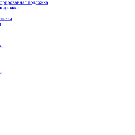
грированная подложка
подложка
ложка
м
ка
а