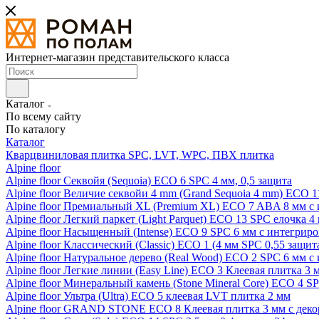
Интернет-магазин представительского класса
Каталог
По всему сайту
По каталогу
Каталог
Кварцвиниловая плитка SPC, LVT, WPC, ПВХ плитка
Alpine floor
Alpine floor Секвойя (Sequoia) ECO 6 SPC 4 мм, 0,5 защита
Alpine floor Величие секвойи 4 mm (Grand Sequoia 4 mm) ECO 1
Alpine floor Премиальный XL (Premium XL) ECO 7 ABA 8 мм с
Alpine floor Легкий паркет (Light Parquet) ECO 13 SPC елочка 4
Alpine floor Насыщенный (Intense) ECO 9 SPC 6 мм с интегрир
Alpine floor Классический (Classic) ECO 1 (4 мм SPC 0,55 защит
Alpine floor Натуральное дерево (Real Wood) ECO 2 SPC 6 мм 
Alpine floor Легкие линии (Easy Line) ECO 3 Клеевая плитка 3
Alpine floor Минеральный камень (Stone Mineral Core) ECO 4 S
Alpine floor Ультра (Ultra) ECO 5 клеевая LVT плитка 2 мм
Alpine floor GRAND STONE ECO 8 Клеевая плитка 3 мм с деко