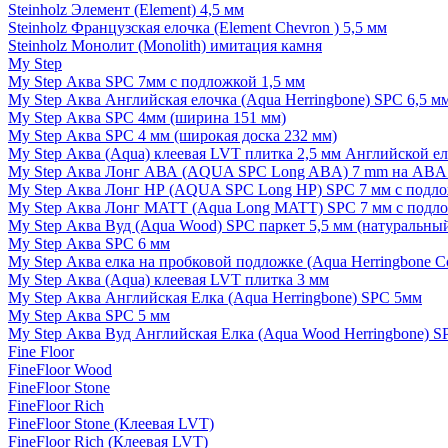
Steinholz Элемент (Element) 4,5 мм
Steinholz Французская елочка (Element Chevron ) 5,5 мм
Steinholz Монолит (Monolith) имитация камня
My Step
My Step Аква SPC 7мм c подложкой 1,5 мм
My Step Аква Английская елочка (Aqua Herringbone) SPC 6,5 м
My Step Аква SPC 4мм (ширина 151 мм)
My Step Аква SPC 4 мм (широкая доска 232 мм)
My Step Аква (Aqua) клеевая LVT плитка 2,5 мм Английской е
My Step Аква Лонг АВА (AQUA SPC Long ABA) 7 mm на ABA 
My Step Аква Лонг НР (AQUA SPC Long HP) SPC 7 мм с подло
My Step Аква Лонг MATT (Aqua Long MATT) SPC 7 мм с подло
My Step Аква Вуд (Aqua Wood) SPC паркет 5,5 мм (натуральны
My Step Аква SPC 6 мм
My Step Аква елка на пробковой подложке (Aqua Herringbone C
My Step Аква (Aqua) клеевая LVT плитка 3 мм
My Step Аква Английская Елка (Aqua Herringbone) SPC 5мм
My Step Аква SPC 5 мм
My Step Аква Вуд Английская Елка (Aqua Wood Herringbone) S
Fine Floor
FineFloor Wood
FineFloor Stone
FineFloor Rich
FineFloor Stone (Клеевая LVT)
FineFloor Rich (Клеевая LVT)