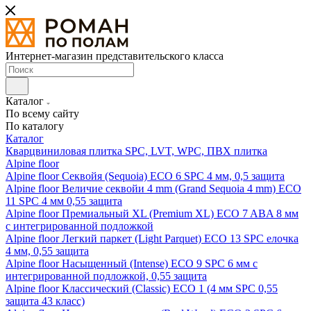
Интернет-магазин представительского класса
Каталог
По всему сайту
По каталогу
Каталог
Кварцвиниловая плитка SPC, LVT, WPC, ПВХ плитка
Alpine floor
Alpine floor Секвойя (Sequoia) ECO 6 SPC 4 мм, 0,5 защита
Alpine floor Величие секвойи 4 mm (Grand Sequoia 4 mm) ECO
11 SPC 4 мм 0,55 защита
Alpine floor Премиальный XL (Premium XL) ECO 7 ABA 8 мм
с интегрированной подложкой
Alpine floor Легкий паркет (Light Parquet) ECO 13 SPC елочка
4 мм, 0,55 защита
Alpine floor Насыщенный (Intense) ECO 9 SPC 6 мм с
интегрированной подложкой, 0,55 защита
Alpine floor Классический (Classic) ECO 1 (4 мм SPC 0,55
защита 43 класс)