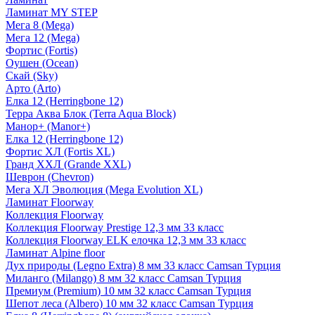
Ламинат MY STEP
Мега 8 (Mega)
Мега 12 (Mega)
Фортис (Fortis)
Оушен (Ocean)
Скай (Sky)
Арто (Arto)
Елка 12 (Herringbone 12)
Терра Аква Блок (Terra Aqua Block)
Манор+ (Manor+)
Елка 12 (Herringbone 12)
Фортис ХЛ (Fortis XL)
Гранд ХХЛ (Grande XXL)
Шеврон (Chevron)
Мега ХЛ Эволюция (Mega Evolution XL)
Ламинат Floorway
Коллекция Floorway
Коллекция Floorway Prestige 12,3 мм 33 класс
Коллекция Floorway ELK елочка 12,3 мм 33 класс
Ламинат Alpine floor
Дух природы (Legno Extra) 8 мм 33 класс Camsan Турция
Миланго (Milango) 8 мм 32 класс Camsan Турция
Премиум (Premium) 10 мм 32 класс Camsan Турция
Шепот леса (Albero) 10 мм 32 класс Camsan Турция