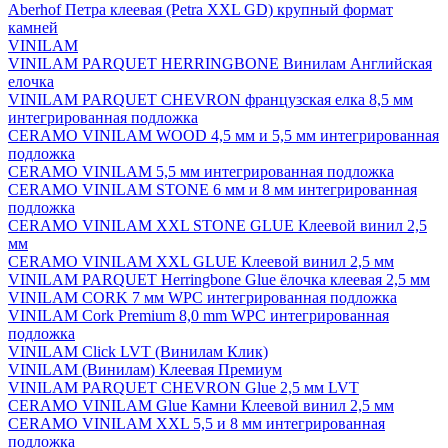
Aberhof Петра клеевая (Petra XXL GD) крупный формат
камней
VINILAM
VINILAM PARQUET HERRINGBONE Винилам Английская
елочка
VINILAM PARQUET CHEVRON французская елка 8,5 мм
интегрированная подложка
CERAMO VINILAM WOOD 4,5 мм и 5,5 мм интегрированная
подложка
CERAMO VINILAM 5,5 мм интегрированная подложка
CERAMO VINILAM STONE 6 мм и 8 мм интегрированная
подложка
CERAMO VINILAM XXL STONE GLUE Клеевой винил 2,5
мм
CERAMO VINILAM XXL GLUE Клеевой винил 2,5 мм
VINILAM PARQUET Herringbone Glue ёлочка клеевая 2,5 мм
VINILAM CORK 7 мм WPC интегрированная подложка
VINILAM Cork Premium 8,0 mm WPC интегрированная
подложка
VINILAM Click LVT (Винилам Клик)
VINILAM (Винилам) Клеевая Премиум
VINILAM PARQUET CHEVRON Glue 2,5 мм LVT
CERAMO VINILAM Glue Камни Клеевой винил 2,5 мм
CERAMO VINILAM XXL 5,5 и 8 мм интегрированная
подложка