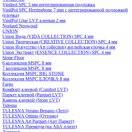
Vinilpol SPC 5 мм интегрированная подложка
VinilPol SPC Herringbone 7 mm с интегрированной подложкой
(елочка)
VinilPol Glue LVT клеевая 2 мм
Norland Neowood
UNION
Union Вида (VIDA COLLECTION) SPC 4 мм
Union Творческая (CREATIVE COLLECTION) SPC 4 мм
Union Искусство (Art collection) английская елочка 4 мм
Union Экстракт (ESSENCE COLLECTION) SPC 4 мм
Stone Floor
6 коллекция MSPC 8 мм
7 коллекция MSPC 8 мм
Коллекция MSPC BIG STONE
Коллекция MSPC ЕЛОЧКА 8 мм
Fargo
Комфорт клеевой (Comfort LVT)
Паркет клеевой (Parquet LVT)
Камень клеевой (Stone LVT)
Tulesna
TULESNA Verano Верано (Лето)
TULESNA Ottimo (Оттимо)
TULESNA Art Parquet (Арт Паркет)
TULESNA Премиум (на АБА плите)
Ламинат