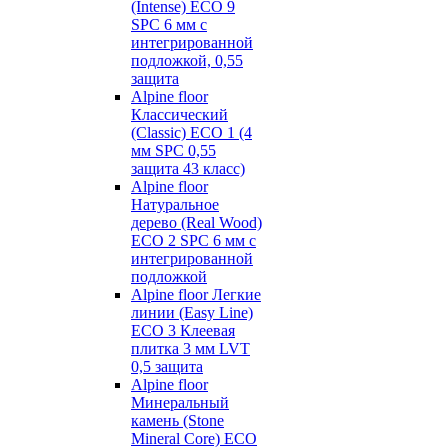
(Intense) ECO 9
SPC 6 мм с
интегрированной
подложкой, 0,55
защита
Alpine floor
Классический
(Classic) ECO 1 (4
мм SPC 0,55
защита 43 класс)
Alpine floor
Натуральное
дерево (Real Wood)
ECO 2 SPC 6 мм с
интегрированной
подложкой
Alpine floor Легкие
линии (Easy Line)
ECO 3 Клеевая
плитка 3 мм LVT
0,5 защита
Alpine floor
Минеральный
камень (Stone
Mineral Core) ECO