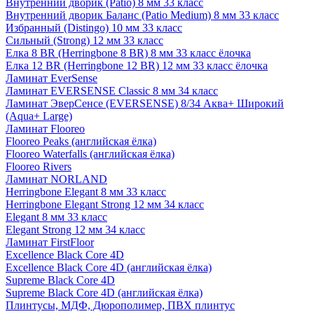
Внутренний дворик (Patio) 8 мм 33 класс
Внутренний дворик Баланс (Patio Medium) 8 мм 33 класс
Избранный (Distingo) 10 мм 33 класс
Сильный (Strong) 12 мм 33 класс
Елка 8 BR (Herringbone 8 BR) 8 мм 33 класс ёлочка
Елка 12 BR (Herringbone 12 BR) 12 мм 33 класс ёлочка
Ламинат EverSense
Ламинат EVERSENSE Classic 8 мм 34 класс
Ламинат ЭверСенсе (EVERSENSE) 8/34 Аква+ Широкий
(Aqua+ Large)
Ламинат Flooreo
Flooreo Peaks (английская ёлка)
Flooreo Waterfalls (английская ёлка)
Flooreo Rivers
Ламинат NORLAND
Herringbone Elegant 8 мм 33 класс
Herringbone Elegant Strong 12 мм 34 класс
Elegant 8 мм 33 класс
Elegant Strong 12 мм 34 класс
Ламинат FirstFloor
Excellence Black Core 4D
Excellence Black Core 4D (английская ёлка)
Supreme Black Core 4D
Supreme Black Core 4D (английская ёлка)
Плинтусы, МДФ, Дюрополимер, ПВХ плинтус