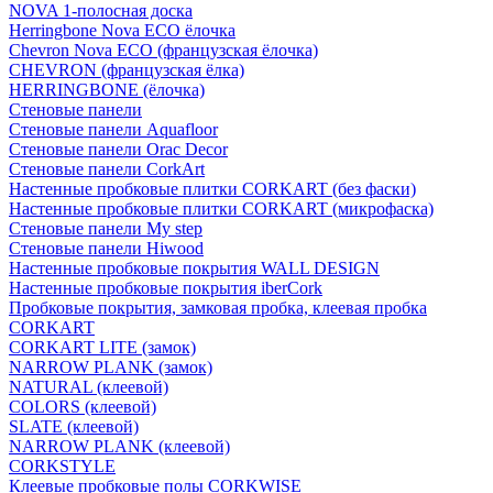
NOVA 1-полосная доска
Herringbone Nova ECO ёлочка
Chevron Nova ECO (французская ёлочка)
CHEVRON (французская ёлка)
HERRINGBONE (ёлочка)
Стеновые панели
Стеновые панели Aquafloor
Стеновые панели Orac Decor
Стеновые панели CorkArt
Настенные пробковые плитки CORKART (без фаски)
Настенные пробковые плитки CORKART (микрофаска)
Стеновые панели My step
Стеновые панели Hiwood
Настенные пробковые покрытия WALL DESIGN
Настенные пробковые покрытия iberCork
Пробковые покрытия, замковая пробка, клеевая пробка
CORKART
CORKART LITE (замок)
NARROW PLANK (замок)
NATURAL (клеевой)
COLORS (клеевой)
SLATE (клеевой)
NARROW PLANK (клеевой)
CORKSTYLE
Клеевые пробковые полы CORKWISE