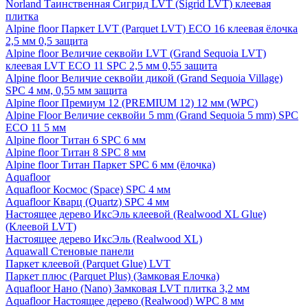
Norland Таинственная Сигрид LVT (Sigrid LVT) клеевая
плитка
Alpine floor Паркет LVT (Parquet LVT) ECO 16 клеевая ёлочка
2,5 мм 0,5 защита
Alpine floor Величие секвойи LVT (Grand Sequoia LVT)
клеевая LVT ECO 11 SPC 2,5 мм 0,55 защита
Alpine floor Величие секвойи дикой (Grand Sequoia Village)
SPC 4 мм, 0,55 мм защита
Alpine floor Премиум 12 (PREMIUM 12) 12 мм (WPC)
Alpine Floor Величие секвойи 5 mm (Grand Sequoia 5 mm) SPC
ECO 11 5 мм
Alpine floor Титан 6 SPC 6 мм
Alpine floor Титан 8 SPC 8 мм
Alpine floor Титан Паркет SPC 6 мм (ёлочка)
Aquafloor
Aquafloor Космос (Space) SPC 4 мм
Aquafloor Кварц (Quartz) SPC 4 мм
Настоящее дерево ИксЭль клеевой (Realwood XL Glue)
(Клеевой LVT)
Настоящее дерево ИксЭль (Realwood XL)
Aquawall Стеновые панели
Паркет клеевой (Parquet Glue) LVT
Паркет плюс (Parquet Plus) (Замковая Елочка)
Aquafloor Нано (Nano) Замковая LVT плитка 3,2 мм
Aquafloor Настоящее дерево (Realwood) WPC 8 мм