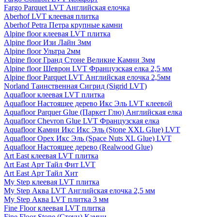
Fargo Parquet LVT Английская елочка
Aberhof LVT клеевая плитка
Aberhof Petra Петра крупные камни
Alpine floor клеевая LVT плитка
Alpine floor Изи Лайн 3мм
Alpine floor Ультра 2мм
Alpine floor Гранд Стоне Великие Камни 3мм
Alpine floor Шеврон LVT Французская елка 2,5 мм
Alpine floor Parquet LVT Английская елочка 2,5мм
Norland Таинственная Сигрид (Sigrid LVT)
Aquafloor клеевая LVT плитка
Aquafloor Настоящее дерево Икс Эль LVT клеевой
Aquafloor Parquer Glue (Паркет Глю) Английская елка
Aquafloor Chevron Glue LVT Французская елка
Aquafloor Камни Икс Икс Эль (Stone XXL Glue) LVT
Aquafloor Орех Икс Эль (Space Nuts XL Glue) LVT
Aquafloor Настоящее дерево (Realwood Glue)
Art East клеевая LVT плитка
Art East Арт Тайл Фит LVT
Art East Арт Тайл Хит
My Step клеевая LVT плитка
My Step Аква LVT Английская елочка 2,5 мм
My Step Аква LVT плитка 3 мм
Fine Floor клеевая LVT плитка
Fine Floor Stone (Стоун) Камни