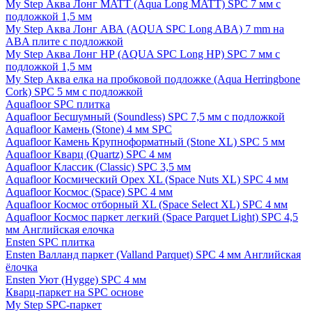
My Step Аква Лонг MATT (Aqua Long MATT) SPC 7 мм с
подложкой 1,5 мм
My Step Аква Лонг АВА (AQUA SPC Long ABA) 7 mm на
ABA плите с подложкой
My Step Аква Лонг НР (AQUA SPC Long HP) SPC 7 мм с
подложкой 1,5 мм
My Step Аква елка на пробковой подложке (Aqua Herringbone
Cork) SPC 5 мм с подложкой
Aquafloor SPC плитка
Aquafloor Бесшумный (Soundless) SPC 7,5 мм с подложкой
Aquafloor Камень (Stone) 4 мм SPC
Aquafloor Камень Крупноформатный (Stone XL) SPC 5 мм
Aquafloor Кварц (Quartz) SPC 4 мм
Aquafloor Классик (Classic) SPC 3,5 мм
Aquafloor Космический Орех XL (Space Nuts XL) SPC 4 мм
Aquafloor Космос (Space) SPC 4 мм
Aquafloor Космос отборный XL (Space Select XL) SPC 4 мм
Aquafloor Космос паркет легкий (Space Parquet Light) SPC 4,5
мм Английская елочка
Ensten SPC плитка
Ensten Валланд паркет (Valland Parquet) SPC 4 мм Английская
ёлочка
Ensten Уют (Hygge) SPC 4 мм
Кварц-паркет на SPC основе
My Step SPC-паркет