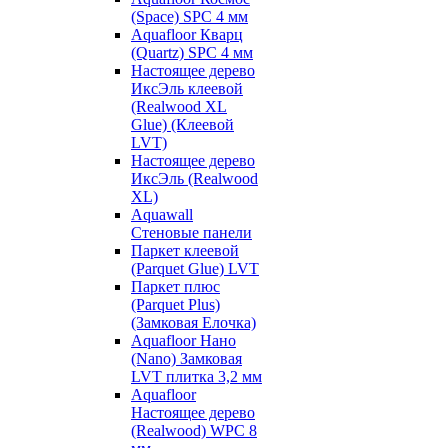
(Space) SPC 4 мм
Aquafloor Кварц
(Quartz) SPC 4 мм
Настоящее дерево
ИксЭль клеевой
(Realwood XL
Glue) (Клеевой
LVT)
Настоящее дерево
ИксЭль (Realwood
XL)
Aquawall
Стеновые панели
Паркет клеевой
(Parquet Glue) LVT
Паркет плюс
(Parquet Plus)
(Замковая Елочка)
Aquafloor Нано
(Nano) Замковая
LVT плитка 3,2 мм
Aquafloor
Настоящее дерево
(Realwood) WPC 8