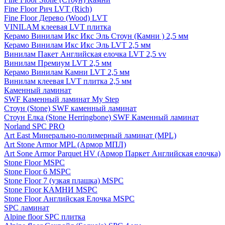
Fine Floor Рич LVT (Rich)
Fine Floor Дерево (Wood) LVT
VINILAM клеевая LVT плитка
Керамо Винилам Икс Икс Эль Стоун (Камни ) 2,5 мм
Керамо Винилам Икс Икс Эль LVT 2,5 мм
Винилам Пакет Английская елочка LVT 2,5 vv
Винилам Премиум LVT 2,5 мм
Керамо Винилам Камни LVT 2,5 мм
Винилам клеевая LVT плитка 2,5 мм
Каменный ламинат
SWF Каменный ламинат My Step
Стоун (Stone) SWF каменный ламинат
Стоун Елка (Stone Herringbone) SWF Каменный ламинат
Norland SPC PRO
Art East Минерально-полимерный ламинат (MPL)
Art Stone Armor MPL (Армор МПЛ)
Art Sone Armor Parquet HV (Армор Паркет Английская елочка)
Stone Floor MSPC
Stone Floor 6 MSPC
Stone Floor 7 (узкая плашка) MSPC
Stone Floor КАМНИ MSPC
Stone Floor Английская Елочка MSPC
SPC ламинат
Alpine floor SPC плитка