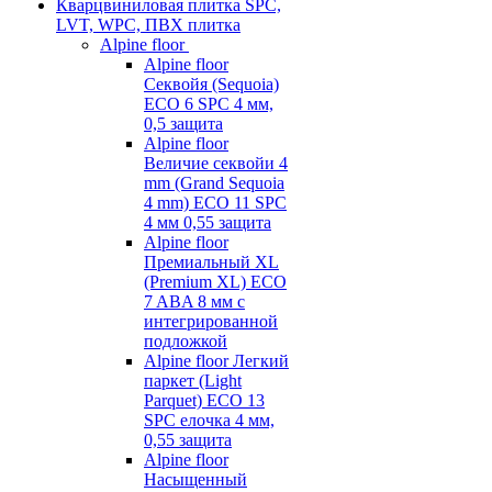
Кварцвиниловая плитка SPC,
LVT, WPC, ПВХ плитка
Alpine floor
Alpine floor
Секвойя (Sequoia)
ECO 6 SPC 4 мм,
0,5 защита
Alpine floor
Величие секвойи 4
mm (Grand Sequoia
4 mm) ECO 11 SPC
4 мм 0,55 защита
Alpine floor
Премиальный XL
(Premium XL) ECO
7 ABA 8 мм с
интегрированной
подложкой
Alpine floor Легкий
паркет (Light
Parquet) ECO 13
SPC елочка 4 мм,
0,55 защита
Alpine floor
Насыщенный