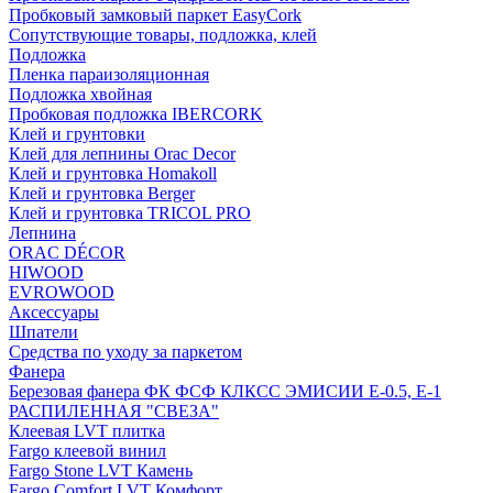
Пробковый замковый паркет EasyCork
Сопутствующие товары, подложка, клей
Подложка
Пленка параизоляционная
Подложка хвойная
Пробковая подложка IBERCORK
Клей и грунтовки
Клей для лепнины Orac Decor
Клей и грунтовка Homakoll
Клей и грунтовка Berger
Клей и грунтовка TRICOL PRO
Лепнина
ORAC DÉCOR
HIWOOD
EVROWOOD
Аксессуары
Шпатели
Средства по уходу за паркетом
Фанера
Березовая фанера ФК ФСФ КЛКСС ЭМИСИИ Е-0.5, Е-1
РАСПИЛЕННАЯ "СВЕЗА"
Клеевая LVT плитка
Fargo клеевой винил
Fargo Stone LVT Камень
Fargo Comfort LVT Комфорт