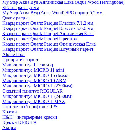
My Step Аква Вуд Английская Елка (Aqua Wood Herringbone)
SPC паркет 5,5 мм
My Step Аква Вуд (Aqua Wood) SPC паркет 5,5 мм
Quartz parquet
Кварц паркет Quartz Parquet Классик 7/1,2 мм
Кварц паркет Quartz Parquet Классик 5/0,6 мм
Кварц паркет Quartz Parquet Английская Ёлка
Кварц паркет Quartz Parquet Престиж
Кварц паркет Quartz Parquet Французская Ёлка
Кварц паркет Quartz Parquet Штучный паркет
Alpine floor
Приоритет паркет
Микроплинтус Laconistiq
Микроплинтус MICRO 11 mini
Микроплинтус MICRO 15 classic
Микроплинтус MICRO 19 ARM
Микроплинтус MICRO-L (2700мм)
Скрытый плинтус REGULAR
Микроплинтус MICRO-L (2450мм)
Микроплинтус MICRO-L MAX
Потолочный профиль GIPS
Краски
H&H - интерьерные краски
Краски DERUFA
Акции