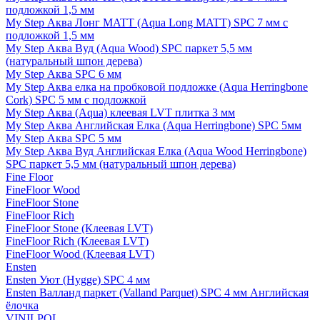
подложкой 1,5 мм
My Step Аква Лонг MATT (Aqua Long MATT) SPC 7 мм с
подложкой 1,5 мм
My Step Аква Вуд (Aqua Wood) SPC паркет 5,5 мм
(натуральный шпон дерева)
My Step Аква SPC 6 мм
My Step Аква елка на пробковой подложке (Aqua Herringbone
Cork) SPC 5 мм с подложкой
My Step Аква (Aqua) клеевая LVT плитка 3 мм
My Step Аква Английская Елка (Aqua Herringbone) SPC 5мм
My Step Аква SPC 5 мм
My Step Аква Вуд Английская Елка (Aqua Wood Herringbone)
SPC паркет 5,5 мм (натуральный шпон дерева)
Fine Floor
FineFloor Wood
FineFloor Stone
FineFloor Rich
FineFloor Stone (Клеевая LVT)
FineFloor Rich (Клеевая LVT)
FineFloor Wood (Клеевая LVT)
Ensten
Ensten Уют (Hygge) SPC 4 мм
Ensten Валланд паркет (Valland Parquet) SPC 4 мм Английская
ёлочка
VINILPOL