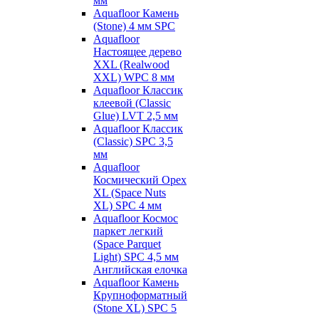
мм
Aquafloor Камень
(Stone) 4 мм SPC
Aquafloor
Настоящее дерево
XXL (Realwood
XXL) WPC 8 мм
Aquafloor Классик
клеевой (Classic
Glue) LVT 2,5 мм
Aquafloor Классик
(Classic) SPC 3,5
мм
Aquafloor
Космический Орех
XL (Space Nuts
XL) SPC 4 мм
Aquafloor Космос
паркет легкий
(Space Parquet
Light) SPC 4,5 мм
Английская елочка
Aquafloor Камень
Крупноформатный
(Stone XL) SPC 5