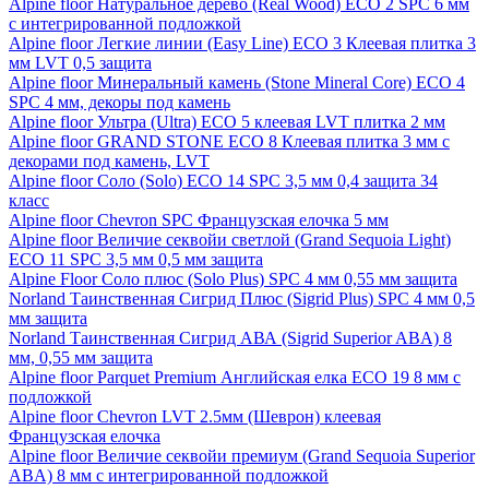
Alpine floor Натуральное дерево (Real Wood) ECO 2 SPC 6 мм
с интегрированной подложкой
Alpine floor Легкие линии (Easy Line) ECO 3 Клеевая плитка 3
мм LVT 0,5 защита
Alpine floor Минеральный камень (Stone Mineral Core) ECO 4
SPC 4 мм, декоры под камень
Alpine floor Ультра (Ultra) ECO 5 клеевая LVT плитка 2 мм
Alpine floor GRAND STONE ECO 8 Клеевая плитка 3 мм с
декорами под камень, LVT
Alpine floor Соло (Solo) ECO 14 SPC 3,5 мм 0,4 защита 34
класс
Alpine floor Chevron SPC Французская елочка 5 мм
Alpine floor Величие секвойи светлой (Grand Sequoia Light)
ECO 11 SPC 3,5 мм 0,5 мм защита
Alpine Floor Соло плюс (Solo Plus) SPC 4 мм 0,55 мм защита
Norland Таинственная Сигрид Плюс (Sigrid Plus) SPC 4 мм 0,5
мм защита
Norland Таинственная Сигрид АВА (Sigrid Superior ABA) 8
мм, 0,55 мм защита
Alpine floor Parquet Premium Английская елка ECO 19 8 мм с
подложкой
Alpine floor Chevron LVT 2.5мм (Шеврон) клеевая
Французская елочка
Alpine floor Величие секвойи премиум (Grand Sequoia Superior
ABA) 8 мм с интегрированной подложкой