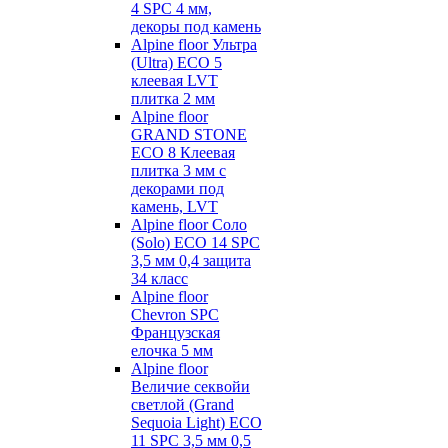
4 SPC 4 мм,
декоры под камень
Alpine floor Ультра
(Ultra) ECO 5
клеевая LVT
плитка 2 мм
Alpine floor
GRAND STONE
ECO 8 Клеевая
плитка 3 мм с
декорами под
камень, LVT
Alpine floor Соло
(Solo) ECO 14 SPC
3,5 мм 0,4 защита
34 класс
Alpine floor
Chevron SPC
Французская
елочка 5 мм
Alpine floor
Величие секвойи
светлой (Grand
Sequoia Light) ECO
11 SPC 3,5 мм 0,5