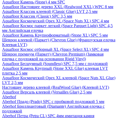
Aquafloor Камень (Stone) 4 мм SPC
Aquafloor Настоящее дерево XXL (Realwood XXL) WPC 8 мм
Aquafloor Классик клеевой (Classic Glue) LVT 2,5 мм
Aquafloor Классик (Classic) SPC 3,5 мм
Aquafloor Космический Орех XL (Space Nuts XL) SPC 4 мм
Aquafloor Космос паркет легкий (Space Parquet Light) SPC 4,5
мм Английская елочка
Aquafloor Камень Крупноформатный (Stone XL) SPC 5 мм
Шеврон клеевой (Паркет) (Chevron Glue) (Французская елочка
Клеевая LVT)
Aquafloor Космос отборный XL (Space Select XL) SPC 4 мм
Шеврон премиум (Паркет) (Chevron Premium) (Замковая
елочка с подложкой на основании Rigid Vinyl)
Aquafloor Бесшумный (Soundless) SPC 7,5 мм с подложкой
Aquafloor Камень Крупный (Stone XXL Glue) клеевая LVT
плитка 2,5 мм
Aquafloor Космический Орех XL клеевой (Space Nuts XL Glue)
LVT 2,5 мм
Настоящее дерево клеевой (RealWood Glue) (Клеевой LVT)
Aquafloor Версаль клеевой (Versailles Glue) 2,5 мм
Aberhof
Aberhof Прадо (Prado) SPC с пробковой подложкой 5 мм
Aberhof Бриллиантовый (Diamante) Английская елочка с
подложкой
Aberhof Петра (Petra CL) SPC 4мм имитация камня