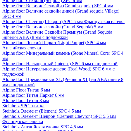
Alpine floor Секвойя (Sequoia) SPC 4 мм
Alpine floor Величие Секвойи (Grand sequoia) SPC 4 мм
Alpine floor Величие секвойи дикой (Grand sequoia Village)
SPC 4 мм
Alpine floor Chevron (Шеврон) SPC 5 мм Французская елочка
Alpine floor Величие секвойи (Grand Sequoia) 5 мм
Alpine floor Величие Секвойи Премиум (Grand Sequoia
Superior ABA) 8 мм с подложкой
Alpine floor Легкий Паркет (Light Parquet) SPC 4 мм
Английская елочка
Alpine floor Минеральный камень (Stone Mineral Core) SPC 4
мм
Alpine floor Насыщенный (Intense) SPC 6 мм с подложкой
Alpine floor Натуральное дерево (Real Wood) SPC 6 мм с
подложкой
Alpine floor Премиальный XL (Premium XL) на ABA плите 8
мм с подложкой
Alpine Floor Титан 6 мм
Alpine floor Титан Паркет 6 мм
Alpine floor Титан 8 мм
Steinholz SPC плитка
Steinholz Элемент (Element) SPC 4,5 мм
Steinholz Элемент Шеврон (Element Chevron) SPC 5,5 мм
Французская елочка
Steinholz Английская елочка SPC 4,5 мм