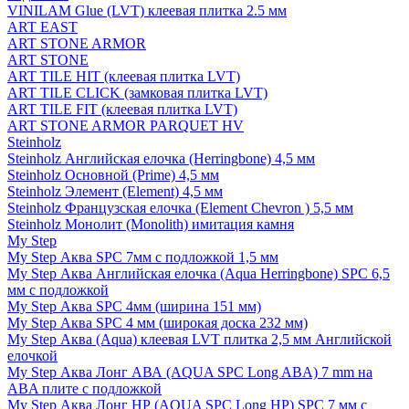
VINILAM Glue (LVT) клеевая плитка 2.5 мм
ART EAST
ART STONE ARMOR
ART STONE
ART TILE HIT (клеевая плитка LVT)
ART TILE CLICK (замковая плитка LVT)
ART TILE FIT (клеевая плитка LVT)
ART STONE ARMOR PARQUET HV
Steinholz
Steinholz Английская елочка (Herringbone) 4,5 мм
Steinholz Основной (Prime) 4,5 мм
Steinholz Элемент (Element) 4,5 мм
Steinholz Французская елочка (Element Chevron ) 5,5 мм
Steinholz Монолит (Monolith) имитация камня
My Step
My Step Аква SPC 7мм c подложкой 1,5 мм
My Step Аква Английская елочка (Aqua Herringbone) SPC 6,5
мм с подложкой
My Step Аква SPC 4мм (ширина 151 мм)
My Step Аква SPC 4 мм (широкая доска 232 мм)
My Step Аква (Aqua) клеевая LVT плитка 2,5 мм Английской
елочкой
My Step Аква Лонг АВА (AQUA SPC Long ABA) 7 mm на
ABA плите с подложкой
My Step Аква Лонг НР (AQUA SPC Long HP) SPC 7 мм с