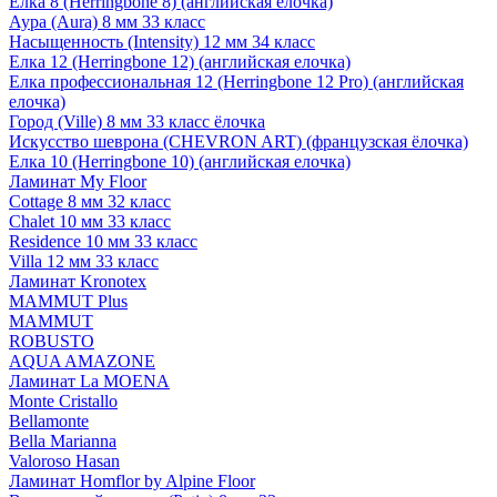
Елка 8 (Herringbone 8) (английская елочка)
Аура (Aura) 8 мм 33 класс
Насыщенность (Intensity) 12 мм 34 класс
Елка 12 (Herringbone 12) (английская елочка)
Елка профессиональная 12 (Herringbone 12 Pro) (английская
елочка)
Город (Ville) 8 мм 33 класс ёлочка
Искусство шеврона (CHEVRON ART) (французская ёлочка)
Елка 10 (Herringbone 10) (английская елочка)
Ламинат My Floor
Cottage 8 мм 32 класс
Chalet 10 мм 33 класс
Residence 10 мм 33 класс
Villa 12 мм 33 класс
Ламинат Kronotex
MAMMUT Plus
MAMMUT
ROBUSTO
AQUA AMAZONE
Ламинат La MOENA
Monte Cristallo
Bellamonte
Bella Marianna
Valoroso Hasan
Ламинат Homflor by Alpine Floor