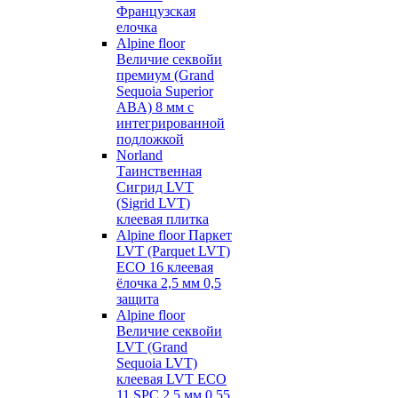
Французская
елочка
Alpine floor
Величие секвойи
премиум (Grand
Sequoia Superior
ABA) 8 мм с
интегрированной
подложкой
Norland
Таинственная
Сигрид LVT
(Sigrid LVT)
клеевая плитка
Alpine floor Паркет
LVT (Parquet LVT)
ECO 16 клеевая
ёлочка 2,5 мм 0,5
защита
Alpine floor
Величие секвойи
LVT (Grand
Sequoia LVT)
клеевая LVT ECO
11 SPC 2,5 мм 0,55