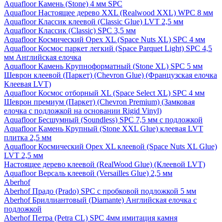
Aquafloor Камень (Stone) 4 мм SPC
Aquafloor Настоящее дерево XXL (Realwood XXL) WPC 8 мм
Aquafloor Классик клеевой (Classic Glue) LVT 2,5 мм
Aquafloor Классик (Classic) SPC 3,5 мм
Aquafloor Космический Орех XL (Space Nuts XL) SPC 4 мм
Aquafloor Космос паркет легкий (Space Parquet Light) SPC 4,5
мм Английская елочка
Aquafloor Камень Крупноформатный (Stone XL) SPC 5 мм
Шеврон клеевой (Паркет) (Chevron Glue) (Французская елочка
Клеевая LVT)
Aquafloor Космос отборный XL (Space Select XL) SPC 4 мм
Шеврон премиум (Паркет) (Chevron Premium) (Замковая
елочка с подложкой на основании Rigid Vinyl)
Aquafloor Бесшумный (Soundless) SPC 7,5 мм с подложкой
Aquafloor Камень Крупный (Stone XXL Glue) клеевая LVT
плитка 2,5 мм
Aquafloor Космический Орех XL клеевой (Space Nuts XL Glue)
LVT 2,5 мм
Настоящее дерево клеевой (RealWood Glue) (Клеевой LVT)
Aquafloor Версаль клеевой (Versailles Glue) 2,5 мм
Aberhof
Aberhof Прадо (Prado) SPC с пробковой подложкой 5 мм
Aberhof Бриллиантовый (Diamante) Английская елочка с
подложкой
Aberhof Петра (Petra CL) SPC 4мм имитация камня