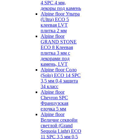
4 SPC 4 мм,
декоры под камень
Alpine floor Ультра
(Ultra) ECO 5
клеевая LVT
плитка 2 мм
Alpine floor
GRAND STONE
ECO 8 Клеевая
плитка 3 мм с
декорами под
камень, LVT
Alpine floor Соло
(Solo) ECO 14 SPC
3,5 мм 0,4 защита
34 класс
Alpine floor
Chevron SPC
Французская
елочка 5 мм
Alpine floor
Величие секвойи
светлой (Grand
Sequoia Light) ECO
11 SPC 3,5 мм 0,5