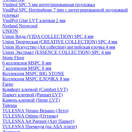
Vinilpol SPC 5 мм интегрированная подложка
VinilPol SPC Herringbone 7 mm с интегрированной подложкой
(елочка)
VinilPol Glue LVT клеевая 2 мм
Norland Neowood
UNION
Union Вида (VIDA COLLECTION) SPC 4 мм
Union Творческая (CREATIVE COLLECTION) SPC 4 мм
Union Искусство (Art collection) английская елочка 4 мм
Union Экстракт (ESSENCE COLLECTION) SPC 4 мм
Stone Floor
6 коллекция MSPC 8 мм
7 коллекция MSPC 8 мм
Коллекция MSPC BIG STONE
Коллекция MSPC ЕЛОЧКА 8 мм
Fargo
Комфорт клеевой (Comfort LVT)
Паркет клеевой (Parquet LVT)
Камень клеевой (Stone LVT)
Tulesna
TULESNA Verano Верано (Лето)
TULESNA Ottimo (Оттимо)
TULESNA Art Parquet (Арт Паркет)
TULESNA Премиум (на АБА плите)
Ламинат