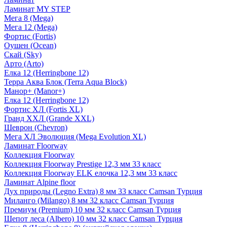
Ламинат MY STEP
Мега 8 (Mega)
Мега 12 (Mega)
Фортис (Fortis)
Оушен (Ocean)
Скай (Sky)
Арто (Arto)
Елка 12 (Herringbone 12)
Терра Аква Блок (Terra Aqua Block)
Манор+ (Manor+)
Елка 12 (Herringbone 12)
Фортис ХЛ (Fortis XL)
Гранд ХХЛ (Grande XXL)
Шеврон (Chevron)
Мега ХЛ Эволюция (Mega Evolution XL)
Ламинат Floorway
Коллекция Floorway
Коллекция Floorway Prestige 12,3 мм 33 класс
Коллекция Floorway ELK елочка 12,3 мм 33 класс
Ламинат Alpine floor
Дух природы (Legno Extra) 8 мм 33 класс Camsan Турция
Миланго (Milango) 8 мм 32 класс Camsan Турция
Премиум (Premium) 10 мм 32 класс Camsan Турция
Шепот леса (Albero) 10 мм 32 класс Camsan Турция