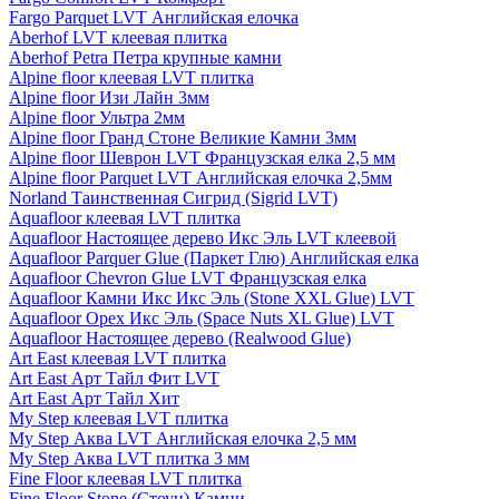
Fargo Parquet LVT Английская елочка
Aberhof LVT клеевая плитка
Aberhof Petra Петра крупные камни
Alpine floor клеевая LVT плитка
Alpine floor Изи Лайн 3мм
Alpine floor Ультра 2мм
Alpine floor Гранд Стоне Великие Камни 3мм
Alpine floor Шеврон LVT Французская елка 2,5 мм
Alpine floor Parquet LVT Английская елочка 2,5мм
Norland Таинственная Сигрид (Sigrid LVT)
Aquafloor клеевая LVT плитка
Aquafloor Настоящее дерево Икс Эль LVT клеевой
Aquafloor Parquer Glue (Паркет Глю) Английская елка
Aquafloor Chevron Glue LVT Французская елка
Aquafloor Камни Икс Икс Эль (Stone XXL Glue) LVT
Aquafloor Орех Икс Эль (Space Nuts XL Glue) LVT
Aquafloor Настоящее дерево (Realwood Glue)
Art East клеевая LVT плитка
Art East Арт Тайл Фит LVT
Art East Арт Тайл Хит
My Step клеевая LVT плитка
My Step Аква LVT Английская елочка 2,5 мм
My Step Аква LVT плитка 3 мм
Fine Floor клеевая LVT плитка
Fine Floor Stone (Стоун) Камни