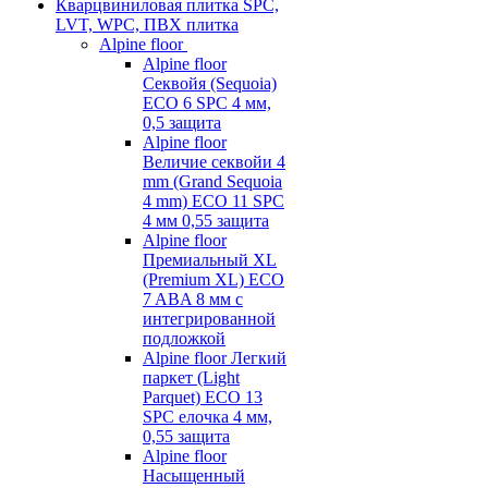
Кварцвиниловая плитка SPC,
LVT, WPC, ПВХ плитка
Alpine floor
Alpine floor
Секвойя (Sequoia)
ECO 6 SPC 4 мм,
0,5 защита
Alpine floor
Величие секвойи 4
mm (Grand Sequoia
4 mm) ECO 11 SPC
4 мм 0,55 защита
Alpine floor
Премиальный XL
(Premium XL) ECO
7 ABA 8 мм с
интегрированной
подложкой
Alpine floor Легкий
паркет (Light
Parquet) ECO 13
SPC елочка 4 мм,
0,55 защита
Alpine floor
Насыщенный