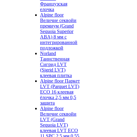
Французская
елочка
Alpine floor
Величие секвойи
премиум (Grand
Sequoia Superior
ABA) 8 мм с
интегрированной
подложкой
Norland
Таинственная
Сигрид LVT
(Sigrid LVT)
клеевая плитка
Alpine floor Паркет
LVT (Parquet LVT)
ECO 16 клеевая
ёлочка 2,5 мм 0,5
защита
Alpine floor
Величие секвойи
LVT (Grand
Sequoia LVT)
клеевая LVT ECO
11 SPC 2,5 мм 0,55