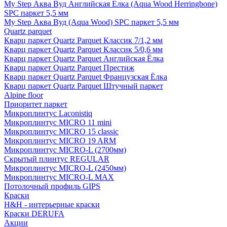
My Step Аква Вуд Английская Елка (Aqua Wood Herringbone)
SPC паркет 5,5 мм
My Step Аква Вуд (Aqua Wood) SPC паркет 5,5 мм
Quartz parquet
Кварц паркет Quartz Parquet Классик 7/1,2 мм
Кварц паркет Quartz Parquet Классик 5/0,6 мм
Кварц паркет Quartz Parquet Английская Ёлка
Кварц паркет Quartz Parquet Престиж
Кварц паркет Quartz Parquet Французская Ёлка
Кварц паркет Quartz Parquet Штучный паркет
Alpine floor
Приоритет паркет
Микроплинтус Laconistiq
Микроплинтус MICRO 11 mini
Микроплинтус MICRO 15 classic
Микроплинтус MICRO 19 ARM
Микроплинтус MICRO-L (2700мм)
Скрытый плинтус REGULAR
Микроплинтус MICRO-L (2450мм)
Микроплинтус MICRO-L MAX
Потолочный профиль GIPS
Краски
H&H - интерьерные краски
Краски DERUFA
Акции