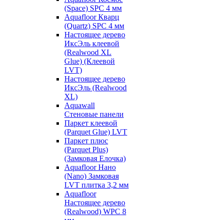
(Space) SPC 4 мм
Aquafloor Кварц
(Quartz) SPC 4 мм
Настоящее дерево
ИксЭль клеевой
(Realwood XL
Glue) (Клеевой
LVT)
Настоящее дерево
ИксЭль (Realwood
XL)
Aquawall
Стеновые панели
Паркет клеевой
(Parquet Glue) LVT
Паркет плюс
(Parquet Plus)
(Замковая Елочка)
Aquafloor Нано
(Nano) Замковая
LVT плитка 3,2 мм
Aquafloor
Настоящее дерево
(Realwood) WPC 8