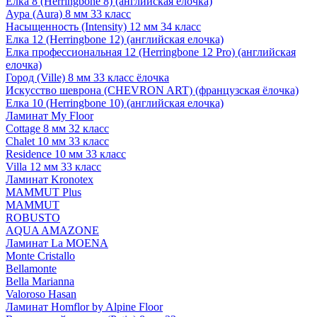
Елка 8 (Herringbone 8) (английская елочка)
Аура (Aura) 8 мм 33 класс
Насыщенность (Intensity) 12 мм 34 класс
Елка 12 (Herringbone 12) (английская елочка)
Елка профессиональная 12 (Herringbone 12 Pro) (английская
елочка)
Город (Ville) 8 мм 33 класс ёлочка
Искусство шеврона (CHEVRON ART) (французская ёлочка)
Елка 10 (Herringbone 10) (английская елочка)
Ламинат My Floor
Cottage 8 мм 32 класс
Chalet 10 мм 33 класс
Residence 10 мм 33 класс
Villa 12 мм 33 класс
Ламинат Kronotex
MAMMUT Plus
MAMMUT
ROBUSTO
AQUA AMAZONE
Ламинат La MOENA
Monte Cristallo
Bellamonte
Bella Marianna
Valoroso Hasan
Ламинат Homflor by Alpine Floor