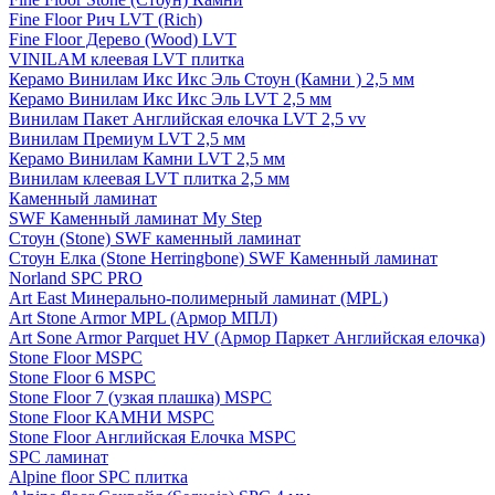
Fine Floor Рич LVT (Rich)
Fine Floor Дерево (Wood) LVT
VINILAM клеевая LVT плитка
Керамо Винилам Икс Икс Эль Стоун (Камни ) 2,5 мм
Керамо Винилам Икс Икс Эль LVT 2,5 мм
Винилам Пакет Английская елочка LVT 2,5 vv
Винилам Премиум LVT 2,5 мм
Керамо Винилам Камни LVT 2,5 мм
Винилам клеевая LVT плитка 2,5 мм
Каменный ламинат
SWF Каменный ламинат My Step
Стоун (Stone) SWF каменный ламинат
Стоун Елка (Stone Herringbone) SWF Каменный ламинат
Norland SPC PRO
Art East Минерально-полимерный ламинат (MPL)
Art Stone Armor MPL (Армор МПЛ)
Art Sone Armor Parquet HV (Армор Паркет Английская елочка)
Stone Floor MSPC
Stone Floor 6 MSPC
Stone Floor 7 (узкая плашка) MSPC
Stone Floor КАМНИ MSPC
Stone Floor Английская Елочка MSPC
SPC ламинат
Alpine floor SPC плитка