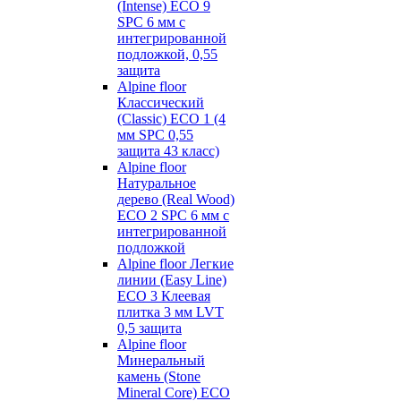
(Intense) ECO 9
SPC 6 мм с
интегрированной
подложкой, 0,55
защита
Alpine floor
Классический
(Classic) ECO 1 (4
мм SPC 0,55
защита 43 класс)
Alpine floor
Натуральное
дерево (Real Wood)
ECO 2 SPC 6 мм с
интегрированной
подложкой
Alpine floor Легкие
линии (Easy Line)
ECO 3 Клеевая
плитка 3 мм LVT
0,5 защита
Alpine floor
Минеральный
камень (Stone
Mineral Core) ECO