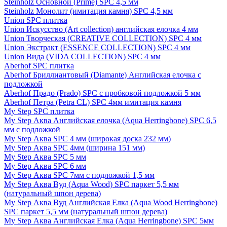
Steinholz Основной (Prime) SPC 4,5 мм
Steinholz Монолит (имитация камня) SPC 4,5 мм
Union SPC плитка
Union Искусство (Art collection) английская елочка 4 мм
Union Творческая (CREATIVE COLLECTION) SPC 4 мм
Union Экстракт (ESSENCE COLLECTION) SPC 4 мм
Union Вида (VIDA COLLECTION) SPC 4 мм
Aberhof SPC плитка
Aberhof Бриллиантовый (Diamante) Английская елочка с
подложкой
Aberhof Прадо (Prado) SPC с пробковой подложкой 5 мм
Aberhof Петра (Petra CL) SPC 4мм имитация камня
My Step SPC плитка
My Step Аква Английская елочка (Aqua Herringbone) SPC 6,5
мм с подложкой
My Step Аква SPC 4 мм (широкая доска 232 мм)
My Step Аква SPC 4мм (ширина 151 мм)
My Step Аква SPC 5 мм
My Step Аква SPC 6 мм
My Step Аква SPC 7мм c подложкой 1,5 мм
My Step Аква Вуд (Aqua Wood) SPC паркет 5,5 мм
(натуральный шпон дерева)
My Step Аква Вуд Английская Елка (Aqua Wood Herringbone)
SPC паркет 5,5 мм (натуральный шпон дерева)
My Step Аква Английская Елка (Aqua Herringbone) SPC 5мм