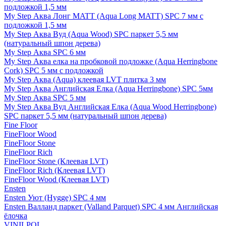
подложкой 1,5 мм
My Step Аква Лонг MATT (Aqua Long MATT) SPC 7 мм с
подложкой 1,5 мм
My Step Аква Вуд (Aqua Wood) SPC паркет 5,5 мм
(натуральный шпон дерева)
My Step Аква SPC 6 мм
My Step Аква елка на пробковой подложке (Aqua Herringbone
Cork) SPC 5 мм с подложкой
My Step Аква (Aqua) клеевая LVT плитка 3 мм
My Step Аква Английская Елка (Aqua Herringbone) SPC 5мм
My Step Аква SPC 5 мм
My Step Аква Вуд Английская Елка (Aqua Wood Herringbone)
SPC паркет 5,5 мм (натуральный шпон дерева)
Fine Floor
FineFloor Wood
FineFloor Stone
FineFloor Rich
FineFloor Stone (Клеевая LVT)
FineFloor Rich (Клеевая LVT)
FineFloor Wood (Клеевая LVT)
Ensten
Ensten Уют (Hygge) SPC 4 мм
Ensten Валланд паркет (Valland Parquet) SPC 4 мм Английская
ёлочка
VINILPOL