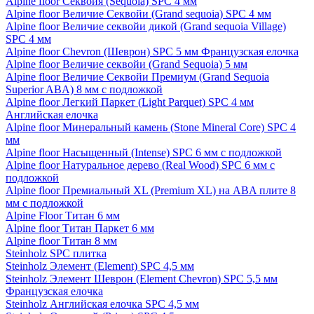
Alpine floor Секвойя (Sequoia) SPC 4 мм
Alpine floor Величие Секвойи (Grand sequoia) SPC 4 мм
Alpine floor Величие секвойи дикой (Grand sequoia Village)
SPC 4 мм
Alpine floor Chevron (Шеврон) SPC 5 мм Французская елочка
Alpine floor Величие секвойи (Grand Sequoia) 5 мм
Alpine floor Величие Секвойи Премиум (Grand Sequoia
Superior ABA) 8 мм с подложкой
Alpine floor Легкий Паркет (Light Parquet) SPC 4 мм
Английская елочка
Alpine floor Минеральный камень (Stone Mineral Core) SPC 4
мм
Alpine floor Насыщенный (Intense) SPC 6 мм с подложкой
Alpine floor Натуральное дерево (Real Wood) SPC 6 мм с
подложкой
Alpine floor Премиальный XL (Premium XL) на ABA плите 8
мм с подложкой
Alpine Floor Титан 6 мм
Alpine floor Титан Паркет 6 мм
Alpine floor Титан 8 мм
Steinholz SPC плитка
Steinholz Элемент (Element) SPC 4,5 мм
Steinholz Элемент Шеврон (Element Chevron) SPC 5,5 мм
Французская елочка
Steinholz Английская елочка SPC 4,5 мм