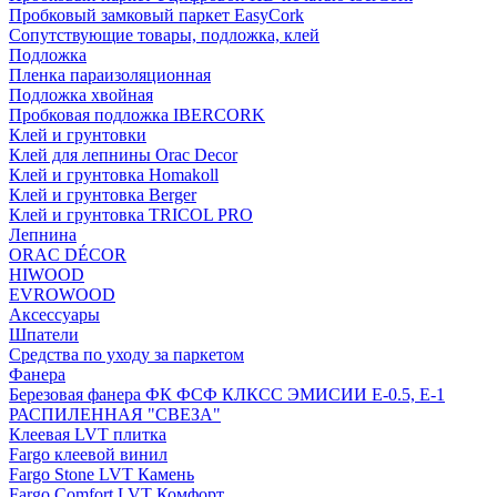
Пробковый замковый паркет EasyCork
Сопутствующие товары, подложка, клей
Подложка
Пленка параизоляционная
Подложка хвойная
Пробковая подложка IBERCORK
Клей и грунтовки
Клей для лепнины Orac Decor
Клей и грунтовка Homakoll
Клей и грунтовка Berger
Клей и грунтовка TRICOL PRO
Лепнина
ORAC DÉCOR
HIWOOD
EVROWOOD
Аксессуары
Шпатели
Средства по уходу за паркетом
Фанера
Березовая фанера ФК ФСФ КЛКСС ЭМИСИИ Е-0.5, Е-1
РАСПИЛЕННАЯ "СВЕЗА"
Клеевая LVT плитка
Fargo клеевой винил
Fargo Stone LVT Камень
Fargo Comfort LVT Комфорт