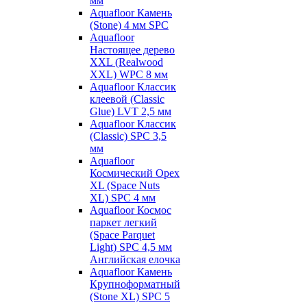
мм
Aquafloor Камень
(Stone) 4 мм SPC
Aquafloor
Настоящее дерево
XXL (Realwood
XXL) WPC 8 мм
Aquafloor Классик
клеевой (Classic
Glue) LVT 2,5 мм
Aquafloor Классик
(Classic) SPC 3,5
мм
Aquafloor
Космический Орех
XL (Space Nuts
XL) SPC 4 мм
Aquafloor Космос
паркет легкий
(Space Parquet
Light) SPC 4,5 мм
Английская елочка
Aquafloor Камень
Крупноформатный
(Stone XL) SPC 5