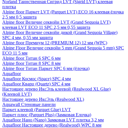
Norland Таинственная Сигрид LVT (Sigrid LVT) клеевая
плитка
Alpine floor Паркет LVT (Parquet LVT) ECO 16 клеевая ёлочка
2,5 мм 0,5 защита
Alpine floor Величие секвойи LVT (Grand Sequoia LVT)
клеевая LVT ECO 11 SPC 2,5 мм 0,55 защита
Alpine floor Величие секвойи дикой (Grand Sequoia Village)
SPC 4 мм, 0,55 мм защита
Alpine floor Премиум 12 (PREMIUM 12) 12 мм (WPC)
Alpine Floor Величие секвойи 5 mm (Grand Sequoia 5 mm) SPC
ECO 11 5 мм
Alpine floor Титан 6 SPC 6 мм
Alpine floor Титан 8 SPC 8 мм
Alpine floor Титан Паркет SPC 6 мм (ёлочка)
Aquafloor
Aquafloor Космос (Space) SPC 4 мм
Aquafloor Кварц (Quartz) SPC 4 мм
Настоящее дерево ИксЭль клеевой (Realwood XL Glue)
(Клеевой LVT)
Настоящее дерево ИксЭль (Realwood XL)
Aquawall Стеновые панели
Паркет клеевой (Parquet Glue) LVT
Паркет плюс (Parquet Plus) (Замковая Елочка)
Aquafloor Нано (Nano) Замковая LVT плитка 3,2 мм
Aquafloor Настоящее дерево (Realwood) WPC 8 мм