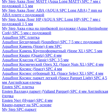
My Step Аква Лонг MATT (Aqua Long MATT) SPC 7 мм с
подложкой 1,5 мм
My Step Аква Лонг АВА (AQUA SPC Long ABA) 7 mm на
ABA плите с подложкой
My Step Аква Лонг НР (AQUA SPC Long HP) SPC 7 мм с
подложкой 1,5 мм
My Step Аква елка на пробковой подложке (Aqua Herringbone
Cork) SPC 5 мм с подложкой
Aquafloor SPC плитка
Aquafloor Бесшумный (Soundless) SPC 7,5 мм с подложкой
Aquafloor Камень (Stone) 4 мм SPC
Aquafloor Камень Крупноформатный (Stone XL) SPC 5 мм
Aquafloor Кварц (Quartz) SPC 4 мм
Aquafloor Классик (Classic) SPC 3,5 мм
Aquafloor Космический Орех XL (Space Nuts XL) SPC 4 мм
Aquafloor Космос (Space) SPC 4 мм
Aquafloor Космос отборный XL (Space Select XL) SPC 4 мм
Aquafloor Космос паркет легкий (Space Parquet Light) SPC 4,5
мм Английская елочка
Ensten SPC плитка
Ensten Валланд паркет (Valland Parquet) SPC 4 мм Английская
ёлочка
Ensten Уют (Hygge) SPC 4 мм
Кварц-паркет на SPC основе
My Step SPC-паркет