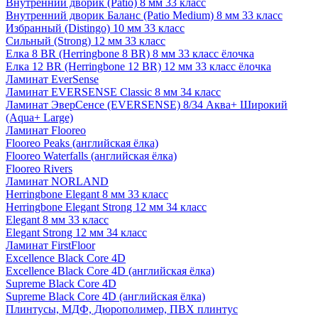
Внутренний дворик (Patio) 8 мм 33 класс
Внутренний дворик Баланс (Patio Medium) 8 мм 33 класс
Избранный (Distingo) 10 мм 33 класс
Сильный (Strong) 12 мм 33 класс
Елка 8 BR (Herringbone 8 BR) 8 мм 33 класс ёлочка
Елка 12 BR (Herringbone 12 BR) 12 мм 33 класс ёлочка
Ламинат EverSense
Ламинат EVERSENSE Classic 8 мм 34 класс
Ламинат ЭверСенсе (EVERSENSE) 8/34 Аква+ Широкий
(Aqua+ Large)
Ламинат Flooreo
Flooreo Peaks (английская ёлка)
Flooreo Waterfalls (английская ёлка)
Flooreo Rivers
Ламинат NORLAND
Herringbone Elegant 8 мм 33 класс
Herringbone Elegant Strong 12 мм 34 класс
Elegant 8 мм 33 класс
Elegant Strong 12 мм 34 класс
Ламинат FirstFloor
Excellence Black Core 4D
Excellence Black Core 4D (английская ёлка)
Supreme Black Core 4D
Supreme Black Core 4D (английская ёлка)
Плинтусы, МДФ, Дюрополимер, ПВХ плинтус