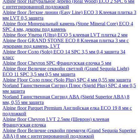
Alpine floor Натуральное дерево (Real Wood) ECO 2 SPC 6 мм
с интегрированной подложкой
Alpine floor Легкие линии (Easy Line) ECO 3 Клеевая плитка 3
мм LVT 0,5 защита
Alpine floor Минеральный камень (Stone Mineral Core) ECO 4
SPC 4 мм, декоры под камень
Alpine floor Ультра (Ultra) ECO 5 клеевая LVT плитка 2 мм
Alpine floor GRAND STONE ECO 8 Клеевая плитка 3 мм с
декорами под камень, LVT
Alpine floor Соло (Solo) ECO 14 SPC 3,5 мм 0,4 защита 34
класс
Alpine floor Chevron SPC Французская елочка 5 мм
Alpine floor Величие секвойи светлой (Grand Sequoia Light)
ECO 11 SPC 3,5 мм 0,5 мм защита
Alpine Floor Соло плюс (Solo Plus) SPC 4 мм 0,55 мм защита
Norland Таинственная Сигрид Плюс (Sigrid Plus) SPC 4 мм 0,5
мм защита
Norland Таинственная Сигрид АВА (Sigrid Superior ABA) 8
мм, 0,55 мм защита
Alpine floor Parquet Premium Английская елка ECO 19 8 мм с
подложкой
Alpine floor Chevron LVT 2.5мм (Шеврон) клеевая
Французская елочка
Alpine floor Величие секвойи премиум (Grand Sequoia Superior
ABA) 8 мм с интегрированной подложкой