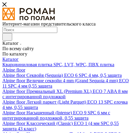
Интернет-магазин представительского класса
Каталог
По всему сайту
По каталогу
Каталог
Кварцвиниловая плитка SPC, LVT, WPC, ПВХ плитка
Alpine floor
Alpine floor Секвойя (Sequoia) ECO 6 SPC 4 мм, 0,5 защита
Alpine floor Величие секвойи 4 mm (Grand Sequoia 4 mm) ECO
11 SPC 4 мм 0,55 защита
Alpine floor Премиальный XL (Premium XL) ECO 7 ABA 8 мм
с интегрированной подложкой
Alpine floor Легкий паркет (Light Parquet) ECO 13 SPC елочка
4 мм, 0,55 защита
Alpine floor Насыщенный (Intense) ECO 9 SPC 6 мм с
интегрированной подложкой, 0,55 защита
Alpine floor Классический (Classic) ECO 1 (4 мм SPC 0,55
защита 43 класс)