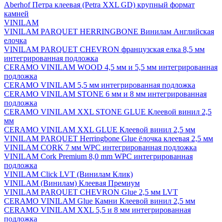
Aberhof Петра клеевая (Petra XXL GD) крупный формат
камней
VINILAM
VINILAM PARQUET HERRINGBONE Винилам Английская
елочка
VINILAM PARQUET CHEVRON французская елка 8,5 мм
интегрированная подложка
CERAMO VINILAM WOOD 4,5 мм и 5,5 мм интегрированная
подложка
CERAMO VINILAM 5,5 мм интегрированная подложка
CERAMO VINILAM STONE 6 мм и 8 мм интегрированная
подложка
CERAMO VINILAM XXL STONE GLUE Клеевой винил 2,5
мм
CERAMO VINILAM XXL GLUE Клеевой винил 2,5 мм
VINILAM PARQUET Herringbone Glue ёлочка клеевая 2,5 мм
VINILAM CORK 7 мм WPC интегрированная подложка
VINILAM Cork Premium 8,0 mm WPC интегрированная
подложка
VINILAM Click LVT (Винилам Клик)
VINILAM (Винилам) Клеевая Премиум
VINILAM PARQUET CHEVRON Glue 2,5 мм LVT
CERAMO VINILAM Glue Камни Клеевой винил 2,5 мм
CERAMO VINILAM XXL 5,5 и 8 мм интегрированная
подложка