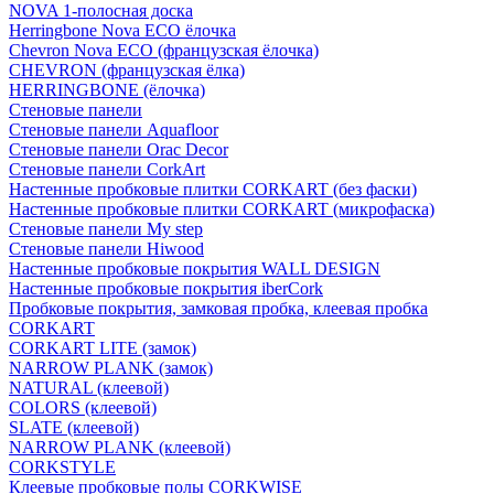
NOVA 1-полосная доска
Herringbone Nova ECO ёлочка
Chevron Nova ECO (французская ёлочка)
CHEVRON (французская ёлка)
HERRINGBONE (ёлочка)
Стеновые панели
Стеновые панели Aquafloor
Стеновые панели Orac Decor
Стеновые панели CorkArt
Настенные пробковые плитки CORKART (без фаски)
Настенные пробковые плитки CORKART (микрофаска)
Стеновые панели My step
Стеновые панели Hiwood
Настенные пробковые покрытия WALL DESIGN
Настенные пробковые покрытия iberCork
Пробковые покрытия, замковая пробка, клеевая пробка
CORKART
CORKART LITE (замок)
NARROW PLANK (замок)
NATURAL (клеевой)
COLORS (клеевой)
SLATE (клеевой)
NARROW PLANK (клеевой)
CORKSTYLE
Клеевые пробковые полы CORKWISE