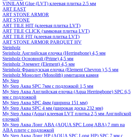
VINILAM Glue (LVT) клеевая плитка 2.5 мм
ART EAST
ART STONE ARMOR
ART STONE
ART TILE HIT (клеевая плитка LVT)
ART TILE CLICK (замковая плитка LVT)
ART TILE FIT (клеевая плитка LVT)
ART STONE ARMOR PARQUET HV
Steinholz
Steinholz Английская елочка (Herringbone) 4,5 мм
Steinholz Основной (Prime) 4,5 мм
Steinholz Элемент (Element) 4,5 мм
Steinholz Французская елочка (Element Chevron ) 5,5 мм
Steinholz Монолит (Monolith) имитация камня
My Step
My Step Аква SPC 7мм c подложкой 1,5 мм
My Step Аква Английская елочка (Aqua Herringbone) SPC 6,5
мм с подложкой
My Step Аква SPC 4мм (ширина 151 мм)
My Step Аква SPC 4 мм (широкая доска 232 мм)
My Step Аква (Aqua) клеевая LVT плитка 2,5 мм Английской
елочкой
My Step Аква Лонг АВА (AQUA SPC Long ABA) 7 mm на
ABA плите с подложкой
My Step Аква Лонг НР (AQUA SPC Long HP) SPC 7 мм с