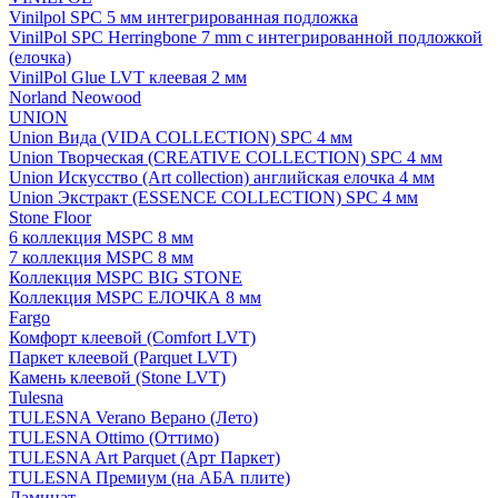
Vinilpol SPC 5 мм интегрированная подложка
VinilPol SPC Herringbone 7 mm с интегрированной подложкой
(елочка)
VinilPol Glue LVT клеевая 2 мм
Norland Neowood
UNION
Union Вида (VIDA COLLECTION) SPC 4 мм
Union Творческая (CREATIVE COLLECTION) SPC 4 мм
Union Искусство (Art collection) английская елочка 4 мм
Union Экстракт (ESSENCE COLLECTION) SPC 4 мм
Stone Floor
6 коллекция MSPC 8 мм
7 коллекция MSPC 8 мм
Коллекция MSPC BIG STONE
Коллекция MSPC ЕЛОЧКА 8 мм
Fargo
Комфорт клеевой (Comfort LVT)
Паркет клеевой (Parquet LVT)
Камень клеевой (Stone LVT)
Tulesna
TULESNA Verano Верано (Лето)
TULESNA Ottimo (Оттимо)
TULESNA Art Parquet (Арт Паркет)
TULESNA Премиум (на АБА плите)
Ламинат