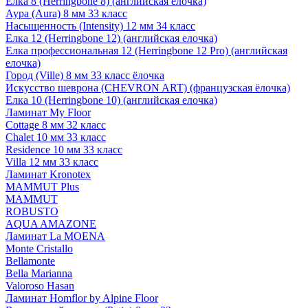
Елка 8 (Herringbone 8) (английская елочка)
Аура (Aura) 8 мм 33 класс
Насыщенность (Intensity) 12 мм 34 класс
Елка 12 (Herringbone 12) (английская елочка)
Елка профессиональная 12 (Herringbone 12 Pro) (английская
елочка)
Город (Ville) 8 мм 33 класс ёлочка
Искусство шеврона (CHEVRON ART) (французская ёлочка)
Елка 10 (Herringbone 10) (английская елочка)
Ламинат My Floor
Cottage 8 мм 32 класс
Chalet 10 мм 33 класс
Residence 10 мм 33 класс
Villa 12 мм 33 класс
Ламинат Kronotex
MAMMUT Plus
MAMMUT
ROBUSTO
AQUA AMAZONE
Ламинат La MOENA
Monte Cristallo
Bellamonte
Bella Marianna
Valoroso Hasan
Ламинат Homflor by Alpine Floor