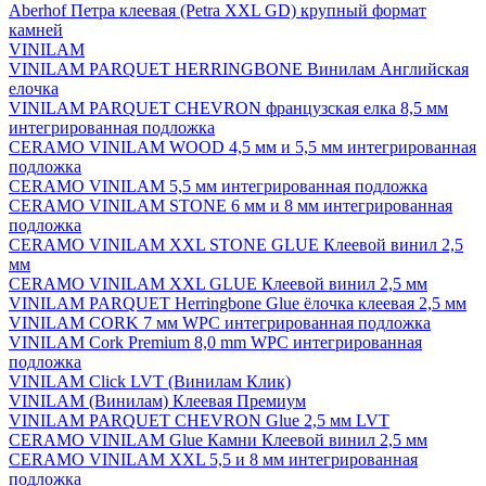
Aberhof Петра клеевая (Petra XXL GD) крупный формат
камней
VINILAM
VINILAM PARQUET HERRINGBONE Винилам Английская
елочка
VINILAM PARQUET CHEVRON французская елка 8,5 мм
интегрированная подложка
CERAMO VINILAM WOOD 4,5 мм и 5,5 мм интегрированная
подложка
CERAMO VINILAM 5,5 мм интегрированная подложка
CERAMO VINILAM STONE 6 мм и 8 мм интегрированная
подложка
CERAMO VINILAM XXL STONE GLUE Клеевой винил 2,5
мм
CERAMO VINILAM XXL GLUE Клеевой винил 2,5 мм
VINILAM PARQUET Herringbone Glue ёлочка клеевая 2,5 мм
VINILAM CORK 7 мм WPC интегрированная подложка
VINILAM Cork Premium 8,0 mm WPC интегрированная
подложка
VINILAM Click LVT (Винилам Клик)
VINILAM (Винилам) Клеевая Премиум
VINILAM PARQUET CHEVRON Glue 2,5 мм LVT
CERAMO VINILAM Glue Камни Клеевой винил 2,5 мм
CERAMO VINILAM XXL 5,5 и 8 мм интегрированная
подложка