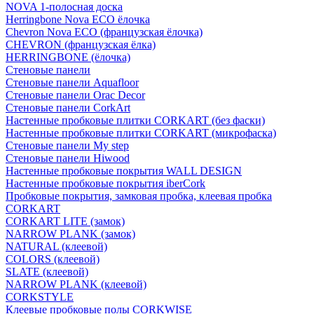
NOVA 1-полосная доска
Herringbone Nova ECO ёлочка
Chevron Nova ECO (французская ёлочка)
CHEVRON (французская ёлка)
HERRINGBONE (ёлочка)
Стеновые панели
Стеновые панели Aquafloor
Стеновые панели Orac Decor
Стеновые панели CorkArt
Настенные пробковые плитки CORKART (без фаски)
Настенные пробковые плитки CORKART (микрофаска)
Стеновые панели My step
Стеновые панели Hiwood
Настенные пробковые покрытия WALL DESIGN
Настенные пробковые покрытия iberCork
Пробковые покрытия, замковая пробка, клеевая пробка
CORKART
CORKART LITE (замок)
NARROW PLANK (замок)
NATURAL (клеевой)
COLORS (клеевой)
SLATE (клеевой)
NARROW PLANK (клеевой)
CORKSTYLE
Клеевые пробковые полы CORKWISE