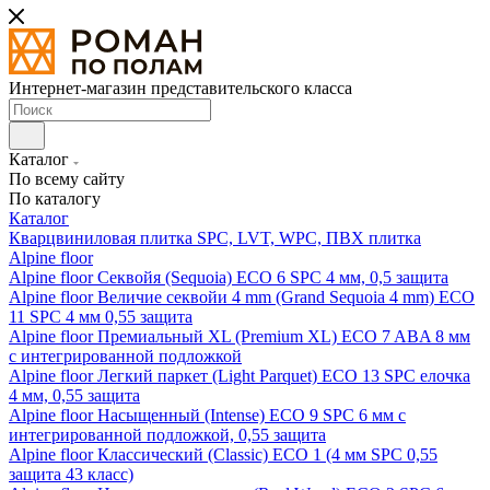
Интернет-магазин представительского класса
Каталог
По всему сайту
По каталогу
Каталог
Кварцвиниловая плитка SPC, LVT, WPC, ПВХ плитка
Alpine floor
Alpine floor Секвойя (Sequoia) ECO 6 SPC 4 мм, 0,5 защита
Alpine floor Величие секвойи 4 mm (Grand Sequoia 4 mm) ECO
11 SPC 4 мм 0,55 защита
Alpine floor Премиальный XL (Premium XL) ECO 7 ABA 8 мм
с интегрированной подложкой
Alpine floor Легкий паркет (Light Parquet) ECO 13 SPC елочка
4 мм, 0,55 защита
Alpine floor Насыщенный (Intense) ECO 9 SPC 6 мм с
интегрированной подложкой, 0,55 защита
Alpine floor Классический (Classic) ECO 1 (4 мм SPC 0,55
защита 43 класс)