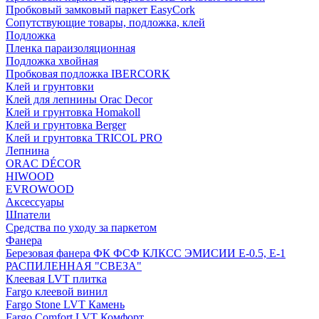
Пробковый замковый паркет EasyCork
Сопутствующие товары, подложка, клей
Подложка
Пленка параизоляционная
Подложка хвойная
Пробковая подложка IBERCORK
Клей и грунтовки
Клей для лепнины Orac Decor
Клей и грунтовка Homakoll
Клей и грунтовка Berger
Клей и грунтовка TRICOL PRO
Лепнина
ORAC DÉCOR
HIWOOD
EVROWOOD
Аксессуары
Шпатели
Средства по уходу за паркетом
Фанера
Березовая фанера ФК ФСФ КЛКСС ЭМИСИИ Е-0.5, Е-1
РАСПИЛЕННАЯ "СВЕЗА"
Клеевая LVT плитка
Fargo клеевой винил
Fargo Stone LVT Камень
Fargo Comfort LVT Комфорт