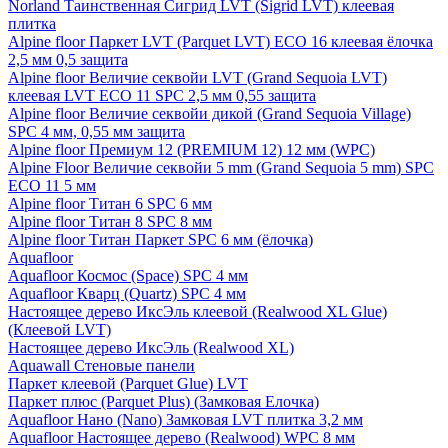
Norland Таинственная Сигрид LVT (Sigrid LVT) клеевая
плитка
Alpine floor Паркет LVT (Parquet LVT) ECO 16 клеевая ёлочка
2,5 мм 0,5 защита
Alpine floor Величие секвойи LVT (Grand Sequoia LVT)
клеевая LVT ECO 11 SPC 2,5 мм 0,55 защита
Alpine floor Величие секвойи дикой (Grand Sequoia Village)
SPC 4 мм, 0,55 мм защита
Alpine floor Премиум 12 (PREMIUM 12) 12 мм (WPC)
Alpine Floor Величие секвойи 5 mm (Grand Sequoia 5 mm) SPC
ECO 11 5 мм
Alpine floor Титан 6 SPC 6 мм
Alpine floor Титан 8 SPC 8 мм
Alpine floor Титан Паркет SPC 6 мм (ёлочка)
Aquafloor
Aquafloor Космос (Space) SPC 4 мм
Aquafloor Кварц (Quartz) SPC 4 мм
Настоящее дерево ИксЭль клеевой (Realwood XL Glue)
(Клеевой LVT)
Настоящее дерево ИксЭль (Realwood XL)
Aquawall Стеновые панели
Паркет клеевой (Parquet Glue) LVT
Паркет плюс (Parquet Plus) (Замковая Елочка)
Aquafloor Нано (Nano) Замковая LVT плитка 3,2 мм
Aquafloor Настоящее дерево (Realwood) WPC 8 мм