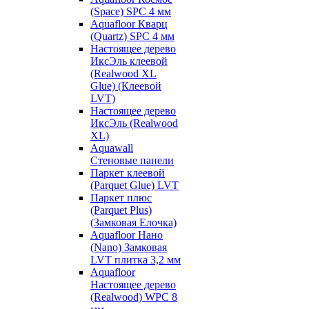
(Space) SPC 4 мм
Aquafloor Кварц
(Quartz) SPC 4 мм
Настоящее дерево
ИксЭль клеевой
(Realwood XL
Glue) (Клеевой
LVT)
Настоящее дерево
ИксЭль (Realwood
XL)
Aquawall
Стеновые панели
Паркет клеевой
(Parquet Glue) LVT
Паркет плюс
(Parquet Plus)
(Замковая Елочка)
Aquafloor Нано
(Nano) Замковая
LVT плитка 3,2 мм
Aquafloor
Настоящее дерево
(Realwood) WPC 8