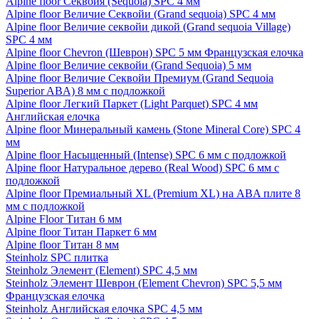
Alpine floor Секвойя (Sequoia) SPC 4 мм
Alpine floor Величие Секвойи (Grand sequoia) SPC 4 мм
Alpine floor Величие секвойи дикой (Grand sequoia Village)
SPC 4 мм
Alpine floor Chevron (Шеврон) SPC 5 мм Французская елочка
Alpine floor Величие секвойи (Grand Sequoia) 5 мм
Alpine floor Величие Секвойи Премиум (Grand Sequoia
Superior ABA) 8 мм с подложкой
Alpine floor Легкий Паркет (Light Parquet) SPC 4 мм
Английская елочка
Alpine floor Минеральный камень (Stone Mineral Core) SPC 4
мм
Alpine floor Насыщенный (Intense) SPC 6 мм с подложкой
Alpine floor Натуральное дерево (Real Wood) SPC 6 мм с
подложкой
Alpine floor Премиальный XL (Premium XL) на ABA плите 8
мм с подложкой
Alpine Floor Титан 6 мм
Alpine floor Титан Паркет 6 мм
Alpine floor Титан 8 мм
Steinholz SPC плитка
Steinholz Элемент (Element) SPC 4,5 мм
Steinholz Элемент Шеврон (Element Chevron) SPC 5,5 мм
Французская елочка
Steinholz Английская елочка SPC 4,5 мм