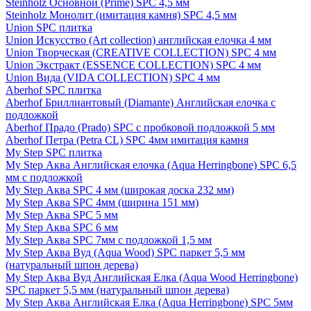
Steinholz Основной (Prime) SPC 4,5 мм
Steinholz Монолит (имитация камня) SPC 4,5 мм
Union SPC плитка
Union Искусство (Art collection) английская елочка 4 мм
Union Творческая (CREATIVE COLLECTION) SPC 4 мм
Union Экстракт (ESSENCE COLLECTION) SPC 4 мм
Union Вида (VIDA COLLECTION) SPC 4 мм
Aberhof SPC плитка
Aberhof Бриллиантовый (Diamante) Английская елочка с
подложкой
Aberhof Прадо (Prado) SPC с пробковой подложкой 5 мм
Aberhof Петра (Petra CL) SPC 4мм имитация камня
My Step SPC плитка
My Step Аква Английская елочка (Aqua Herringbone) SPC 6,5
мм с подложкой
My Step Аква SPC 4 мм (широкая доска 232 мм)
My Step Аква SPC 4мм (ширина 151 мм)
My Step Аква SPC 5 мм
My Step Аква SPC 6 мм
My Step Аква SPC 7мм c подложкой 1,5 мм
My Step Аква Вуд (Aqua Wood) SPC паркет 5,5 мм
(натуральный шпон дерева)
My Step Аква Вуд Английская Елка (Aqua Wood Herringbone)
SPC паркет 5,5 мм (натуральный шпон дерева)
My Step Аква Английская Елка (Aqua Herringbone) SPC 5мм