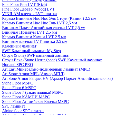
Fine Floor Рич LVT (Rich)
Fine Floor Дерево (Wood) LVT
VINILAM клеевая LVT плитка
Керамо Винилам Икс Икс Эль Стоун (Камни ) 2,5 мм
Керамо Винилам Икс Икс Эль LVT 2,5 мм
Винилам Пакет Английская елочка LVT 2,5 vv
Винилам Премиум LVT 2,5 мм
Керамо Винилам Камни LVT 2,5 мм
Винилам клеевая LVT плитка 2,5 мм
Каменный ламинат
SWF Каменный ламинат My Step
Стоун (Stone) SWF каменный ламинат
Стоун Елка (Stone Herringbone) SWF Каменный ламинат
Norland SPC PRO
Art East Минерально-полимерный ламинат (MPL)
Art Stone Armor MPL (Армор МПЛ)
Art Sone Armor Parquet HV (Армор Паркет Английская елочка)
Stone Floor MSPC
Stone Floor 6 MSPC
Stone Floor 7 (узкая плашка) MSPC
Stone Floor КАМНИ MSPC
Stone Floor Английская Елочка MSPC
SPC ламинат
Alpine floor SPC плитка