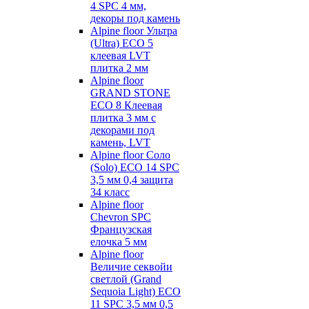
4 SPC 4 мм,
декоры под камень
Alpine floor Ультра
(Ultra) ECO 5
клеевая LVT
плитка 2 мм
Alpine floor
GRAND STONE
ECO 8 Клеевая
плитка 3 мм с
декорами под
камень, LVT
Alpine floor Соло
(Solo) ECO 14 SPC
3,5 мм 0,4 защита
34 класс
Alpine floor
Chevron SPC
Французская
елочка 5 мм
Alpine floor
Величие секвойи
светлой (Grand
Sequoia Light) ECO
11 SPC 3,5 мм 0,5