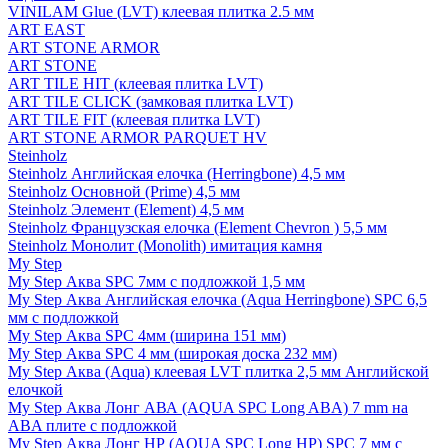
VINILAM Glue (LVT) клеевая плитка 2.5 мм
ART EAST
ART STONE ARMOR
ART STONE
ART TILE HIT (клеевая плитка LVT)
ART TILE CLICK (замковая плитка LVT)
ART TILE FIT (клеевая плитка LVT)
ART STONE ARMOR PARQUET HV
Steinholz
Steinholz Английская елочка (Herringbone) 4,5 мм
Steinholz Основной (Prime) 4,5 мм
Steinholz Элемент (Element) 4,5 мм
Steinholz Французская елочка (Element Chevron ) 5,5 мм
Steinholz Монолит (Monolith) имитация камня
My Step
My Step Аква SPC 7мм c подложкой 1,5 мм
My Step Аква Английская елочка (Aqua Herringbone) SPC 6,5
мм с подложкой
My Step Аква SPC 4мм (ширина 151 мм)
My Step Аква SPC 4 мм (широкая доска 232 мм)
My Step Аква (Aqua) клеевая LVT плитка 2,5 мм Английской
елочкой
My Step Аква Лонг АВА (AQUA SPC Long ABA) 7 mm на
ABA плите с подложкой
My Step Аква Лонг НР (AQUA SPC Long HP) SPC 7 мм с