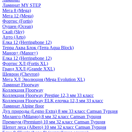
Ламинат MY STEP
Мега 8 (Mega)
Мега 12 (Mega)
Фортис (Fortis)
Оушен (Ocean)
Скай (Sky)
Арто (Arto)
Елка 12 (Herringbone 12)
Терра Аква Блок (Terra Aqua Block)
Манор+ (Manor+)
Елка 12 (Herringbone 12)
Фортис ХЛ (Fortis XL)
Гранд ХХЛ (Grande XXL)
Шеврон (Chevron)
Мега ХЛ Эволюция (Mega Evolution XL)
Ламинат Floorway
Коллекция Floorway
Коллекция Floorway Prestige 12,3 мм 33 класс
Коллекция Floorway ELK елочка 12,3 мм 33 класс
Ламинат Alpine floor
Дух природы (Legno Extra) 8 мм 33 класс Camsan Турция
Миланго (Milango) 8 мм 32 класс Camsan Турция
Премиум (Premium) 10 мм 32 класс Camsan Турция
Шепот леса (Albero) 10 мм 32 класс Camsan Турция