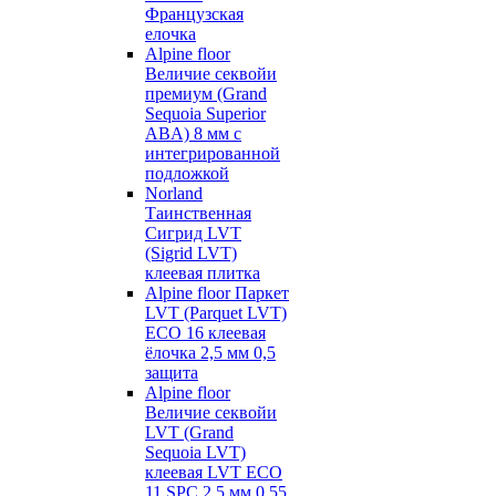
Французская
елочка
Alpine floor
Величие секвойи
премиум (Grand
Sequoia Superior
ABA) 8 мм с
интегрированной
подложкой
Norland
Таинственная
Сигрид LVT
(Sigrid LVT)
клеевая плитка
Alpine floor Паркет
LVT (Parquet LVT)
ECO 16 клеевая
ёлочка 2,5 мм 0,5
защита
Alpine floor
Величие секвойи
LVT (Grand
Sequoia LVT)
клеевая LVT ECO
11 SPC 2,5 мм 0,55