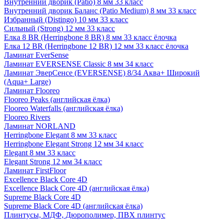
Внутренний дворик (Patio) 8 мм 33 класс
Внутренний дворик Баланс (Patio Medium) 8 мм 33 класс
Избранный (Distingo) 10 мм 33 класс
Сильный (Strong) 12 мм 33 класс
Елка 8 BR (Herringbone 8 BR) 8 мм 33 класс ёлочка
Елка 12 BR (Herringbone 12 BR) 12 мм 33 класс ёлочка
Ламинат EverSense
Ламинат EVERSENSE Classic 8 мм 34 класс
Ламинат ЭверСенсе (EVERSENSE) 8/34 Аква+ Широкий
(Aqua+ Large)
Ламинат Flooreo
Flooreo Peaks (английская ёлка)
Flooreo Waterfalls (английская ёлка)
Flooreo Rivers
Ламинат NORLAND
Herringbone Elegant 8 мм 33 класс
Herringbone Elegant Strong 12 мм 34 класс
Elegant 8 мм 33 класс
Elegant Strong 12 мм 34 класс
Ламинат FirstFloor
Excellence Black Core 4D
Excellence Black Core 4D (английская ёлка)
Supreme Black Core 4D
Supreme Black Core 4D (английская ёлка)
Плинтусы, МДФ, Дюрополимер, ПВХ плинтус