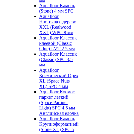
мм
Aquafloor Камень
(Stone) 4 мм SPC
Aquafloor
Настоящее дерево
XXL (Realwood
XXL) WPC 8 мм
Aquafloor Классик
клеевой (Classic
Glue) LVT 2,5 мм
Aquafloor Классик
(Classic) SPC 3,5
мм
Aquafloor
Космический Орех
XL (Space Nuts
XL) SPC 4 мм
Aquafloor Космос
паркет легкий
(Space Parquet
Light) SPC 4,5 мм
Английская елочка
Aquafloor Камень
Крупноформатный
(Stone XL) SPC 5