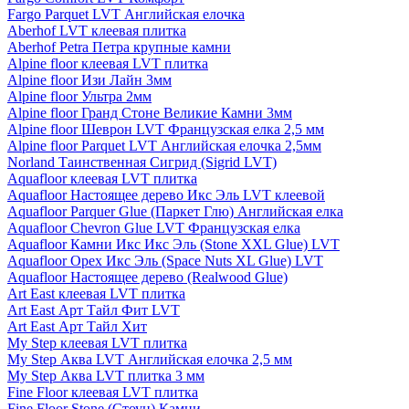
Fargo Parquet LVT Английская елочка
Aberhof LVT клеевая плитка
Aberhof Petra Петра крупные камни
Alpine floor клеевая LVT плитка
Alpine floor Изи Лайн 3мм
Alpine floor Ультра 2мм
Alpine floor Гранд Стоне Великие Камни 3мм
Alpine floor Шеврон LVT Французская елка 2,5 мм
Alpine floor Parquet LVT Английская елочка 2,5мм
Norland Таинственная Сигрид (Sigrid LVT)
Aquafloor клеевая LVT плитка
Aquafloor Настоящее дерево Икс Эль LVT клеевой
Aquafloor Parquer Glue (Паркет Глю) Английская елка
Aquafloor Chevron Glue LVT Французская елка
Aquafloor Камни Икс Икс Эль (Stone XXL Glue) LVT
Aquafloor Орех Икс Эль (Space Nuts XL Glue) LVT
Aquafloor Настоящее дерево (Realwood Glue)
Art East клеевая LVT плитка
Art East Арт Тайл Фит LVT
Art East Арт Тайл Хит
My Step клеевая LVT плитка
My Step Аква LVT Английская елочка 2,5 мм
My Step Аква LVT плитка 3 мм
Fine Floor клеевая LVT плитка
Fine Floor Stone (Стоун) Камни