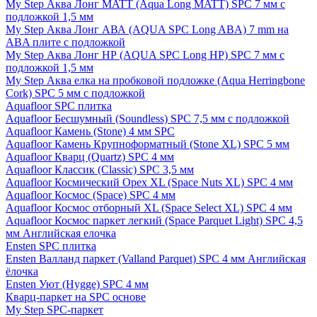
My Step Аква Лонг MATT (Aqua Long MATT) SPC 7 мм с
подложкой 1,5 мм
My Step Аква Лонг АВА (AQUA SPC Long ABA) 7 mm на
ABA плите с подложкой
My Step Аква Лонг НР (AQUA SPC Long HP) SPC 7 мм с
подложкой 1,5 мм
My Step Аква елка на пробковой подложке (Aqua Herringbone
Cork) SPC 5 мм с подложкой
Aquafloor SPC плитка
Aquafloor Бесшумный (Soundless) SPC 7,5 мм с подложкой
Aquafloor Камень (Stone) 4 мм SPC
Aquafloor Камень Крупноформатный (Stone XL) SPC 5 мм
Aquafloor Кварц (Quartz) SPC 4 мм
Aquafloor Классик (Classic) SPC 3,5 мм
Aquafloor Космический Орех XL (Space Nuts XL) SPC 4 мм
Aquafloor Космос (Space) SPC 4 мм
Aquafloor Космос отборный XL (Space Select XL) SPC 4 мм
Aquafloor Космос паркет легкий (Space Parquet Light) SPC 4,5
мм Английская елочка
Ensten SPC плитка
Ensten Валланд паркет (Valland Parquet) SPC 4 мм Английская
ёлочка
Ensten Уют (Hygge) SPC 4 мм
Кварц-паркет на SPC основе
My Step SPC-паркет