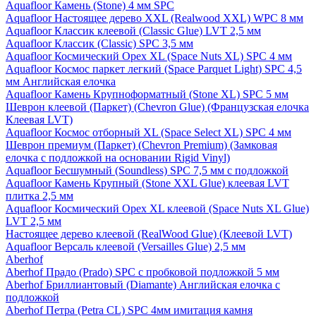
Aquafloor Камень (Stone) 4 мм SPC
Aquafloor Настоящее дерево XXL (Realwood XXL) WPC 8 мм
Aquafloor Классик клеевой (Classic Glue) LVT 2,5 мм
Aquafloor Классик (Classic) SPC 3,5 мм
Aquafloor Космический Орех XL (Space Nuts XL) SPC 4 мм
Aquafloor Космос паркет легкий (Space Parquet Light) SPC 4,5
мм Английская елочка
Aquafloor Камень Крупноформатный (Stone XL) SPC 5 мм
Шеврон клеевой (Паркет) (Chevron Glue) (Французская елочка
Клеевая LVT)
Aquafloor Космос отборный XL (Space Select XL) SPC 4 мм
Шеврон премиум (Паркет) (Chevron Premium) (Замковая
елочка с подложкой на основании Rigid Vinyl)
Aquafloor Бесшумный (Soundless) SPC 7,5 мм с подложкой
Aquafloor Камень Крупный (Stone XXL Glue) клеевая LVT
плитка 2,5 мм
Aquafloor Космический Орех XL клеевой (Space Nuts XL Glue)
LVT 2,5 мм
Настоящее дерево клеевой (RealWood Glue) (Клеевой LVT)
Aquafloor Версаль клеевой (Versailles Glue) 2,5 мм
Aberhof
Aberhof Прадо (Prado) SPC с пробковой подложкой 5 мм
Aberhof Бриллиантовый (Diamante) Английская елочка с
подложкой
Aberhof Петра (Petra CL) SPC 4мм имитация камня