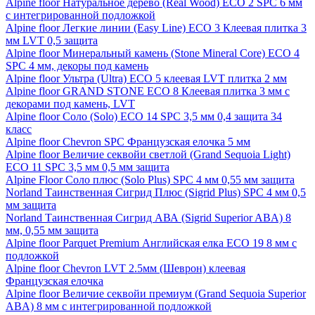
Alpine floor Натуральное дерево (Real Wood) ECO 2 SPC 6 мм
с интегрированной подложкой
Alpine floor Легкие линии (Easy Line) ECO 3 Клеевая плитка 3
мм LVT 0,5 защита
Alpine floor Минеральный камень (Stone Mineral Core) ECO 4
SPC 4 мм, декоры под камень
Alpine floor Ультра (Ultra) ECO 5 клеевая LVT плитка 2 мм
Alpine floor GRAND STONE ECO 8 Клеевая плитка 3 мм с
декорами под камень, LVT
Alpine floor Соло (Solo) ECO 14 SPC 3,5 мм 0,4 защита 34
класс
Alpine floor Chevron SPC Французская елочка 5 мм
Alpine floor Величие секвойи светлой (Grand Sequoia Light)
ECO 11 SPC 3,5 мм 0,5 мм защита
Alpine Floor Соло плюс (Solo Plus) SPC 4 мм 0,55 мм защита
Norland Таинственная Сигрид Плюс (Sigrid Plus) SPC 4 мм 0,5
мм защита
Norland Таинственная Сигрид АВА (Sigrid Superior ABA) 8
мм, 0,55 мм защита
Alpine floor Parquet Premium Английская елка ECO 19 8 мм с
подложкой
Alpine floor Chevron LVT 2.5мм (Шеврон) клеевая
Французская елочка
Alpine floor Величие секвойи премиум (Grand Sequoia Superior
ABA) 8 мм с интегрированной подложкой