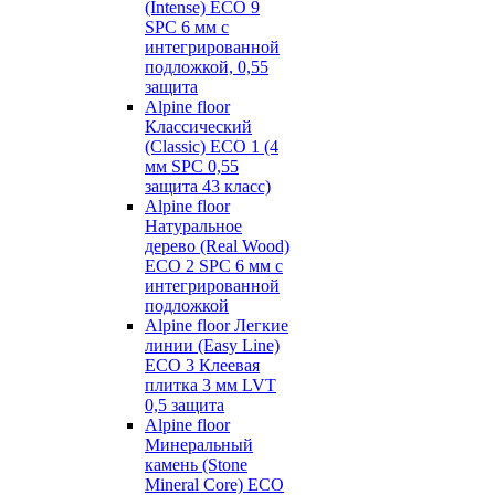
(Intense) ECO 9
SPC 6 мм с
интегрированной
подложкой, 0,55
защита
Alpine floor
Классический
(Classic) ECO 1 (4
мм SPC 0,55
защита 43 класс)
Alpine floor
Натуральное
дерево (Real Wood)
ECO 2 SPC 6 мм с
интегрированной
подложкой
Alpine floor Легкие
линии (Easy Line)
ECO 3 Клеевая
плитка 3 мм LVT
0,5 защита
Alpine floor
Минеральный
камень (Stone
Mineral Core) ECO