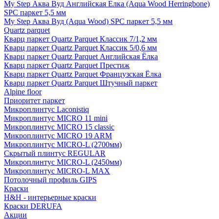
My Step Аква Вуд Английская Елка (Aqua Wood Herringbone)
SPC паркет 5,5 мм
My Step Аква Вуд (Aqua Wood) SPC паркет 5,5 мм
Quartz parquet
Кварц паркет Quartz Parquet Классик 7/1,2 мм
Кварц паркет Quartz Parquet Классик 5/0,6 мм
Кварц паркет Quartz Parquet Английская Ёлка
Кварц паркет Quartz Parquet Престиж
Кварц паркет Quartz Parquet Французская Ёлка
Кварц паркет Quartz Parquet Штучный паркет
Alpine floor
Приоритет паркет
Микроплинтус Laconistiq
Микроплинтус MICRO 11 mini
Микроплинтус MICRO 15 classic
Микроплинтус MICRO 19 ARM
Микроплинтус MICRO-L (2700мм)
Скрытый плинтус REGULAR
Микроплинтус MICRO-L (2450мм)
Микроплинтус MICRO-L MAX
Потолочный профиль GIPS
Краски
H&H - интерьерные краски
Краски DERUFA
Акции