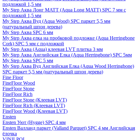
подложкой 1,5 мм
My Step Аква Лонг MATT (Aqua Long MATT) SPC 7 мм с
подложкой 1,5 мм
My Step Аква Вуд (Aqua Wood) SPC паркет 5,5 мм
(натуральный шпон дерева)
My Step Аква SPC 6 мм
My Step Аква елка на пробковой подложке (Aqua Herringbone
Cork) SPC 5 мм с подложкой
My Step Аква (Aqua) клеевая LVT плитка 3 мм
My Step Аква Английская Елка (Aqua Herringbone) SPC 5мм
My Step Аква SPC 5 мм
My Step Аква Вуд Английская Елка (Aqua Wood Herringbone)
SPC паркет 5,5 мм (натуральный шпон дерева)
Fine Floor
FineFloor Wood
FineFloor Stone
FineFloor Rich
FineFloor Stone (Клеевая LVT)
FineFloor Rich (Клеевая LVT)
FineFloor Wood (Клеевая LVT)
Ensten
Ensten Уют (Hygge) SPC 4 мм
Ensten Валланд паркет (Valland Parquet) SPC 4 мм Английская
ёлочка
VINILPOL