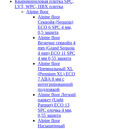
Кварцвиниловая плитка SPC,
LVT, WPC, ПВХ плитка
Alpine floor
Alpine floor
Секвойя (Sequoia)
ECO 6 SPC 4 мм,
0,5 защита
Alpine floor
Величие секвойи 4
mm (Grand Sequoia
4 mm) ECO 11 SPC
4 мм 0,55 защита
Alpine floor
Премиальный XL
(Premium XL) ECO
7 ABA 8 мм с
интегрированной
подложкой
Alpine floor Легкий
паркет (Light
Parquet) ECO 13
SPC елочка 4 мм,
0,55 защита
Alpine floor
Насыщенный