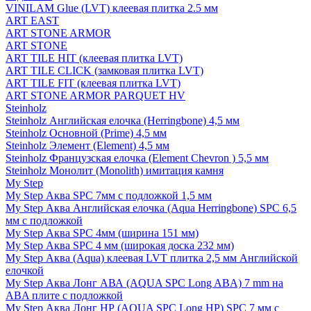
VINILAM Glue (LVT) клеевая плитка 2.5 мм
ART EAST
ART STONE ARMOR
ART STONE
ART TILE HIT (клеевая плитка LVT)
ART TILE CLICK (замковая плитка LVT)
ART TILE FIT (клеевая плитка LVT)
ART STONE ARMOR PARQUET HV
Steinholz
Steinholz Английская елочка (Herringbone) 4,5 мм
Steinholz Основной (Prime) 4,5 мм
Steinholz Элемент (Element) 4,5 мм
Steinholz Французская елочка (Element Chevron ) 5,5 мм
Steinholz Монолит (Monolith) имитация камня
My Step
My Step Аква SPC 7мм c подложкой 1,5 мм
My Step Аква Английская елочка (Aqua Herringbone) SPC 6,5
мм с подложкой
My Step Аква SPC 4мм (ширина 151 мм)
My Step Аква SPC 4 мм (широкая доска 232 мм)
My Step Аква (Aqua) клеевая LVT плитка 2,5 мм Английской
елочкой
My Step Аква Лонг АВА (AQUA SPC Long ABA) 7 mm на
ABA плите с подложкой
My Step Аква Лонг НР (AQUA SPC Long HP) SPC 7 мм с