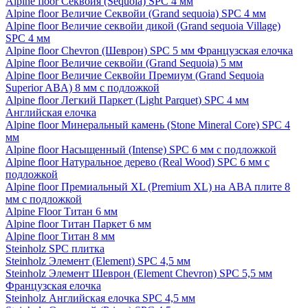
Alpine floor Секвойя (Sequoia) SPC 4 мм
Alpine floor Величие Секвойи (Grand sequoia) SPC 4 мм
Alpine floor Величие секвойи дикой (Grand sequoia Village)
SPC 4 мм
Alpine floor Chevron (Шеврон) SPC 5 мм Французская елочка
Alpine floor Величие секвойи (Grand Sequoia) 5 мм
Alpine floor Величие Секвойи Премиум (Grand Sequoia
Superior ABA) 8 мм с подложкой
Alpine floor Легкий Паркет (Light Parquet) SPC 4 мм
Английская елочка
Alpine floor Минеральный камень (Stone Mineral Core) SPC 4
мм
Alpine floor Насыщенный (Intense) SPC 6 мм с подложкой
Alpine floor Натуральное дерево (Real Wood) SPC 6 мм с
подложкой
Alpine floor Премиальный XL (Premium XL) на ABA плите 8
мм с подложкой
Alpine Floor Титан 6 мм
Alpine floor Титан Паркет 6 мм
Alpine floor Титан 8 мм
Steinholz SPC плитка
Steinholz Элемент (Element) SPC 4,5 мм
Steinholz Элемент Шеврон (Element Chevron) SPC 5,5 мм
Французская елочка
Steinholz Английская елочка SPC 4,5 мм