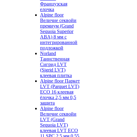
Французская
елочка
Alpine floor
Величие секвойи
премиум (Grand
Sequoia Superior
ABA) 8 мм с
интегрированной
подложкой
Norland
Таинственная
Сигрид LVT
(Sigrid LVT)
клеевая плитка
Alpine floor Паркет
LVT (Parquet LVT)
ECO 16 клеевая
ёлочка 2,5 мм 0,5
защита
Alpine floor
Величие секвойи
LVT (Grand
Sequoia LVT)
клеевая LVT ECO
11 SPC 2,5 мм 0,55