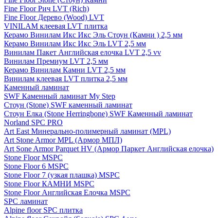
Fine Floor Рич LVT (Rich)
Fine Floor Дерево (Wood) LVT
VINILAM клеевая LVT плитка
Керамо Винилам Икс Икс Эль Стоун (Камни ) 2,5 мм
Керамо Винилам Икс Икс Эль LVT 2,5 мм
Винилам Пакет Английская елочка LVT 2,5 vv
Винилам Премиум LVT 2,5 мм
Керамо Винилам Камни LVT 2,5 мм
Винилам клеевая LVT плитка 2,5 мм
Каменный ламинат
SWF Каменный ламинат My Step
Стоун (Stone) SWF каменный ламинат
Стоун Елка (Stone Herringbone) SWF Каменный ламинат
Norland SPC PRO
Art East Минерально-полимерный ламинат (MPL)
Art Stone Armor MPL (Армор МПЛ)
Art Sone Armor Parquet HV (Армор Паркет Английская елочка)
Stone Floor MSPC
Stone Floor 6 MSPC
Stone Floor 7 (узкая плашка) MSPC
Stone Floor КАМНИ MSPC
Stone Floor Английская Елочка MSPC
SPC ламинат
Alpine floor SPC плитка