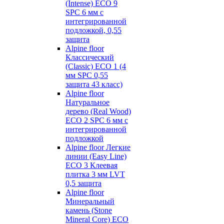
(Intense) ECO 9
SPC 6 мм с
интегрированной
подложкой, 0,55
защита
Alpine floor
Классический
(Classic) ECO 1 (4
мм SPC 0,55
защита 43 класс)
Alpine floor
Натуральное
дерево (Real Wood)
ECO 2 SPC 6 мм с
интегрированной
подложкой
Alpine floor Легкие
линии (Easy Line)
ECO 3 Клеевая
плитка 3 мм LVT
0,5 защита
Alpine floor
Минеральный
камень (Stone
Mineral Core) ECO