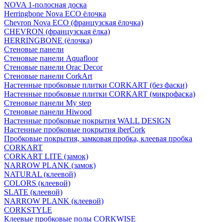
NOVA 1-полосная доска
Herringbone Nova ECO ёлочка
Chevron Nova ECO (французская ёлочка)
CHEVRON (французская ёлка)
HERRINGBONE (ёлочка)
Стеновые панели
Стеновые панели Aquafloor
Стеновые панели Orac Decor
Стеновые панели CorkArt
Настенные пробковые плитки CORKART (без фаски)
Настенные пробковые плитки CORKART (микрофаска)
Стеновые панели My step
Стеновые панели Hiwood
Настенные пробковые покрытия WALL DESIGN
Настенные пробковые покрытия iberCork
Пробковые покрытия, замковая пробка, клеевая пробка
CORKART
CORKART LITE (замок)
NARROW PLANK (замок)
NATURAL (клеевой)
COLORS (клеевой)
SLATE (клеевой)
NARROW PLANK (клеевой)
CORKSTYLE
Клеевые пробковые полы CORKWISE