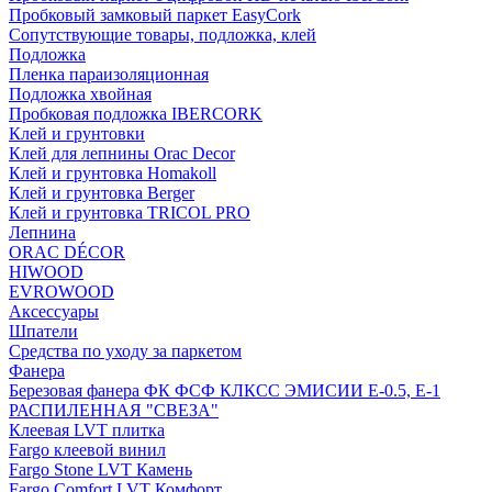
Пробковый замковый паркет EasyCork
Сопутствующие товары, подложка, клей
Подложка
Пленка параизоляционная
Подложка хвойная
Пробковая подложка IBERCORK
Клей и грунтовки
Клей для лепнины Orac Decor
Клей и грунтовка Homakoll
Клей и грунтовка Berger
Клей и грунтовка TRICOL PRO
Лепнина
ORAC DÉCOR
HIWOOD
EVROWOOD
Аксессуары
Шпатели
Средства по уходу за паркетом
Фанера
Березовая фанера ФК ФСФ КЛКСС ЭМИСИИ Е-0.5, Е-1
РАСПИЛЕННАЯ "СВЕЗА"
Клеевая LVT плитка
Fargo клеевой винил
Fargo Stone LVT Камень
Fargo Comfort LVT Комфорт