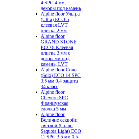
4 SPC 4 мм,
декоры под камень
Alpine floor Ультра
(Ultra) ECO 5
клеевая LVT
плитка 2 мм
Alpine floor
GRAND STONE
ECO 8 Клеевая
плитка 3 мм с
декорами под
камень, LVT
Alpine floor Соло
(Solo) ECO 14 SPC
3,5 мм 0,4 защита
34 класс
Alpine floor
Chevron SPC
Французская
елочка 5 мм
Alpine floor
Величие секвойи
светлой (Grand
Sequoia Light) ECO
11 SPC 3,5 мм 0,5