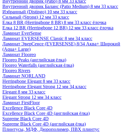
Внутренний дворик (Patio) 8 мм 33 класс
Внутренний дворик Баланс (Patio Medium) 8 мм 33 класс
Избранный (Distingo) 10 мм 33 класс
Сильный (Strong) 12 мм 33 класс
Елка 8 BR (Herringbone 8 BR) 8 мм 33 класс ёлочка
Елка 12 BR (Herringbone 12 BR) 12 мм 33 класс ёлочка
Ламинат EverSense
Ламинат EVERSENSE Classic 8 мм 34 класс
Ламинат ЭверСенсе (EVERSENSE) 8/34 Аква+ Широкий
(Aqua+ Large)
Ламинат Flooreo
Flooreo Peaks (английская ёлка)
Flooreo Waterfalls (английская ёлка)
Flooreo Rivers
Ламинат NORLAND
Herringbone Elegant 8 мм 33 класс
Herringbone Elegant Strong 12 мм 34 класс
Elegant 8 мм 33 класс
Elegant Strong 12 мм 34 класс
Ламинат FirstFloor
Excellence Black Core 4D
Excellence Black Core 4D (английская ёлка)
Supreme Black Core 4D
Supreme Black Core 4D (английская ёлка)
Плинтусы, МДФ, Дюрополимер, ПВХ плинтус