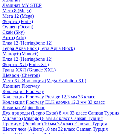
Ламинат MY STEP
Мега 8 (Mega)
Мега 12 (Mega)
Фортис (Fortis)
Оушен (Ocean)
Скай (Sky)
Арто (Arto)
Елка 12 (Herringbone 12)
Терра Аква Блок (Terra Aqua Block)
Манор+ (Manor+)
Елка 12 (Herringbone 12)
Фортис ХЛ (Fortis XL)
Гранд ХХЛ (Grande XXL)
Шеврон (Chevron)
Мега ХЛ Эволюция (Mega Evolution XL)
Ламинат Floorway
Коллекция Floorway
Коллекция Floorway Prestige 12,3 мм 33 класс
Коллекция Floorway ELK елочка 12,3 мм 33 класс
Ламинат Alpine floor
Дух природы (Legno Extra) 8 мм 33 класс Camsan Турция
Миланго (Milango) 8 мм 32 класс Camsan Турция
Премиум (Premium) 10 мм 32 класс Camsan Турция
Шепот леса (Albero) 10 мм 32 класс Camsan Турция