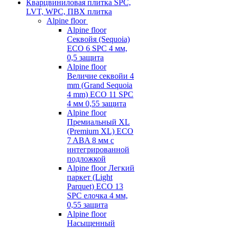
Кварцвиниловая плитка SPC,
LVT, WPC, ПВХ плитка
Alpine floor
Alpine floor
Секвойя (Sequoia)
ECO 6 SPC 4 мм,
0,5 защита
Alpine floor
Величие секвойи 4
mm (Grand Sequoia
4 mm) ECO 11 SPC
4 мм 0,55 защита
Alpine floor
Премиальный XL
(Premium XL) ECO
7 ABA 8 мм с
интегрированной
подложкой
Alpine floor Легкий
паркет (Light
Parquet) ECO 13
SPC елочка 4 мм,
0,55 защита
Alpine floor
Насыщенный