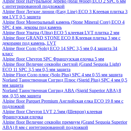
Alpine floor Натуральное дерево (Real Wood) ECO 2 SPC 6 мм
с интегрированной подложкой
Alpine floor Легкие линии (Easy Line) ECO 3 Клеевая плитка 3
мм LVT 0,5 защита
Alpine floor Минеральный камень (Stone Mineral Core) ECO 4
SPC 4 мм, декоры под камень
Alpine floor Ультра (Ultra) ECO 5 клеевая LVT плитка 2 мм
Alpine floor GRAND STONE ECO 8 Клеевая плитка 3 мм с
декорами под камень, LVT
Alpine floor Соло (Solo) ECO 14 SPC 3,5 мм 0,4 защита 34
класс
Alpine floor Chevron SPC Французская елочка 5 мм
Alpine floor Величие секвойи светлой (Grand Sequoia Light)
ECO 11 SPC 3,5 мм 0,5 мм защита
Alpine Floor Соло плюс (Solo Plus) SPC 4 мм 0,55 мм защита
Norland Таинственная Сигрид Плюс (Sigrid Plus) SPC 4 мм 0,5
мм защита
Norland Таинственная Сигрид АВА (Sigrid Superior ABA) 8
мм, 0,55 мм защита
Alpine floor Parquet Premium Английская елка ECO 19 8 мм с
подложкой
Alpine floor Chevron LVT 2.5мм (Шеврон) клеевая
Французская елочка
Alpine floor Величие секвойи премиум (Grand Sequoia Superior
ABA) 8 мм с интегрированной подложкой