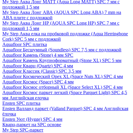
My Step Аква Лонг MATT (Aqua Long MATT) SPC 7 мм с
подложкой 1,5 мм
My Step Аква Лонг АВА (AQUA SPC Long ABA) 7 mm на
ABA плите с подложкой
My Step Аква Лонг НР (AQUA SPC Long HP) SPC 7 мм с
подложкой 1,5 мм
My Step Аква елка на пробковой подложке (Aqua Herringbone
Cork) SPC 5 мм с подложкой
Aquafloor SPC плитка
Aquafloor Бесшумный (Soundless) SPC 7,5 мм с подложкой
Aquafloor Камень (Stone) 4 мм SPC
Aquafloor Камень Крупноформатный (Stone XL) SPC 5 мм
Aquafloor Кварц (Quartz) SPC 4 мм
Aquafloor Классик (Classic) SPC 3,5 мм
Aquafloor Космический Орех XL (Space Nuts XL) SPC 4 мм
Aquafloor Космос (Space) SPC 4 мм
Aquafloor Космос отборный XL (Space Select XL) SPC 4 мм
Aquafloor Космос паркет легкий (Space Parquet Light) SPC 4,5
мм Английская елочка
Ensten SPC плитка
Ensten Валланд паркет (Valland Parquet) SPC 4 мм Английская
ёлочка
Ensten Уют (Hygge) SPC 4 мм
Кварц-паркет на SPC основе
My Step SPC-паркет