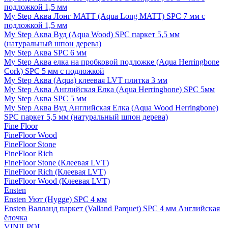
подложкой 1,5 мм
My Step Аква Лонг MATT (Aqua Long MATT) SPC 7 мм с
подложкой 1,5 мм
My Step Аква Вуд (Aqua Wood) SPC паркет 5,5 мм
(натуральный шпон дерева)
My Step Аква SPC 6 мм
My Step Аква елка на пробковой подложке (Aqua Herringbone
Cork) SPC 5 мм с подложкой
My Step Аква (Aqua) клеевая LVT плитка 3 мм
My Step Аква Английская Елка (Aqua Herringbone) SPC 5мм
My Step Аква SPC 5 мм
My Step Аква Вуд Английская Елка (Aqua Wood Herringbone)
SPC паркет 5,5 мм (натуральный шпон дерева)
Fine Floor
FineFloor Wood
FineFloor Stone
FineFloor Rich
FineFloor Stone (Клеевая LVT)
FineFloor Rich (Клеевая LVT)
FineFloor Wood (Клеевая LVT)
Ensten
Ensten Уют (Hygge) SPC 4 мм
Ensten Валланд паркет (Valland Parquet) SPC 4 мм Английская
ёлочка
VINILPOL