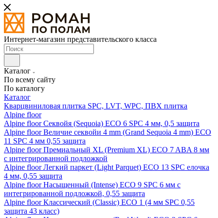
Интернет-магазин представительского класса
Каталог
По всему сайту
По каталогу
Каталог
Кварцвиниловая плитка SPC, LVT, WPC, ПВХ плитка
Alpine floor
Alpine floor Секвойя (Sequoia) ECO 6 SPC 4 мм, 0,5 защита
Alpine floor Величие секвойи 4 mm (Grand Sequoia 4 mm) ECO
11 SPC 4 мм 0,55 защита
Alpine floor Премиальный XL (Premium XL) ECO 7 ABA 8 мм
с интегрированной подложкой
Alpine floor Легкий паркет (Light Parquet) ECO 13 SPC елочка
4 мм, 0,55 защита
Alpine floor Насыщенный (Intense) ECO 9 SPC 6 мм с
интегрированной подложкой, 0,55 защита
Alpine floor Классический (Classic) ECO 1 (4 мм SPC 0,55
защита 43 класс)