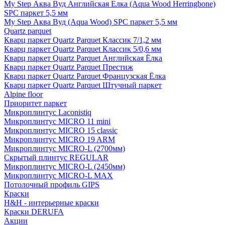
My Step Аква Вуд Английская Елка (Aqua Wood Herringbone)
SPC паркет 5,5 мм
My Step Аква Вуд (Aqua Wood) SPC паркет 5,5 мм
Quartz parquet
Кварц паркет Quartz Parquet Классик 7/1,2 мм
Кварц паркет Quartz Parquet Классик 5/0,6 мм
Кварц паркет Quartz Parquet Английская Ёлка
Кварц паркет Quartz Parquet Престиж
Кварц паркет Quartz Parquet Французская Ёлка
Кварц паркет Quartz Parquet Штучный паркет
Alpine floor
Приоритет паркет
Микроплинтус Laconistiq
Микроплинтус MICRO 11 mini
Микроплинтус MICRO 15 classic
Микроплинтус MICRO 19 ARM
Микроплинтус MICRO-L (2700мм)
Скрытый плинтус REGULAR
Микроплинтус MICRO-L (2450мм)
Микроплинтус MICRO-L MAX
Потолочный профиль GIPS
Краски
H&H - интерьерные краски
Краски DERUFA
Акции