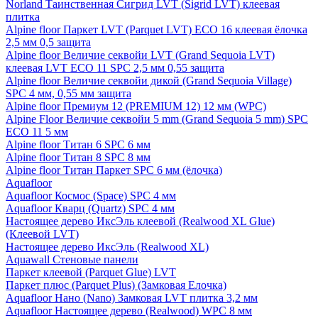
Norland Таинственная Сигрид LVT (Sigrid LVT) клеевая
плитка
Alpine floor Паркет LVT (Parquet LVT) ECO 16 клеевая ёлочка
2,5 мм 0,5 защита
Alpine floor Величие секвойи LVT (Grand Sequoia LVT)
клеевая LVT ECO 11 SPC 2,5 мм 0,55 защита
Alpine floor Величие секвойи дикой (Grand Sequoia Village)
SPC 4 мм, 0,55 мм защита
Alpine floor Премиум 12 (PREMIUM 12) 12 мм (WPC)
Alpine Floor Величие секвойи 5 mm (Grand Sequoia 5 mm) SPC
ECO 11 5 мм
Alpine floor Титан 6 SPC 6 мм
Alpine floor Титан 8 SPC 8 мм
Alpine floor Титан Паркет SPC 6 мм (ёлочка)
Aquafloor
Aquafloor Космос (Space) SPC 4 мм
Aquafloor Кварц (Quartz) SPC 4 мм
Настоящее дерево ИксЭль клеевой (Realwood XL Glue)
(Клеевой LVT)
Настоящее дерево ИксЭль (Realwood XL)
Aquawall Стеновые панели
Паркет клеевой (Parquet Glue) LVT
Паркет плюс (Parquet Plus) (Замковая Елочка)
Aquafloor Нано (Nano) Замковая LVT плитка 3,2 мм
Aquafloor Настоящее дерево (Realwood) WPC 8 мм