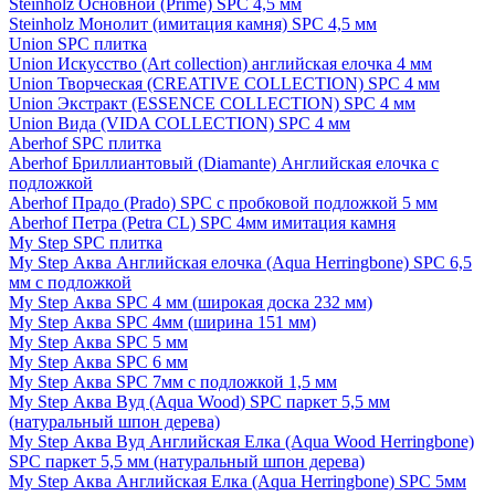
Steinholz Основной (Prime) SPC 4,5 мм
Steinholz Монолит (имитация камня) SPC 4,5 мм
Union SPC плитка
Union Искусство (Art collection) английская елочка 4 мм
Union Творческая (CREATIVE COLLECTION) SPC 4 мм
Union Экстракт (ESSENCE COLLECTION) SPC 4 мм
Union Вида (VIDA COLLECTION) SPC 4 мм
Aberhof SPC плитка
Aberhof Бриллиантовый (Diamante) Английская елочка с
подложкой
Aberhof Прадо (Prado) SPC с пробковой подложкой 5 мм
Aberhof Петра (Petra CL) SPC 4мм имитация камня
My Step SPC плитка
My Step Аква Английская елочка (Aqua Herringbone) SPC 6,5
мм с подложкой
My Step Аква SPC 4 мм (широкая доска 232 мм)
My Step Аква SPC 4мм (ширина 151 мм)
My Step Аква SPC 5 мм
My Step Аква SPC 6 мм
My Step Аква SPC 7мм c подложкой 1,5 мм
My Step Аква Вуд (Aqua Wood) SPC паркет 5,5 мм
(натуральный шпон дерева)
My Step Аква Вуд Английская Елка (Aqua Wood Herringbone)
SPC паркет 5,5 мм (натуральный шпон дерева)
My Step Аква Английская Елка (Aqua Herringbone) SPC 5мм