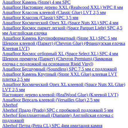
Aquafloor Камень (Stone) 4 мм SPC
Aquafloor Настоящее дерево XXL (Realwood XXL) WPC 8 мм
Aquafloor Классик клеевой (Classic Glue) LVT 2,5 мм
Aquafloor Классик (Classic) SPC 3,5 мм
Aquafloor Космический Орех XL (Space Nuts XL) SPC 4 мм
Aquafloor Космос паркет легкий (Space Parquet Light) SPC 4,5
мм Английская елочка
Aquafloor Камень Крупноформатный (Stone XL) SPC 5 мм
Шеврон клеевой (Паркет) (Chevron Glue) (Французская елочка
Клеевая LVT)
Aquafloor Космос отборный XL (Space Select XL) SPC 4 мм
Шеврон премиум (Паркет) (Chevron Premium) (Замковая
елочка с подложкой на основании Rigid Vinyl)
Aquafloor Бесшумный (Soundless) SPC 7,5 мм с подложкой
Aquafloor Камень Крупный (Stone XXL Glue) клеевая LVT
плитка 2,5 мм
Aquafloor Космический Орех XL клеевой (Space Nuts XL Glue)
LVT 2,5 мм
Настоящее дерево клеевой (RealWood Glue) (Клеевой LVT)
Aquafloor Версаль клеевой (Versailles Glue) 2,5 мм
Aberhof
Aberhof Прадо (Prado) SPC с пробковой подложкой 5 мм
Aberhof Бриллиантовый (Diamante) Английская елочка с
подложкой
Aberhof Петра (Petra CL) SPC 4мм имитация камня