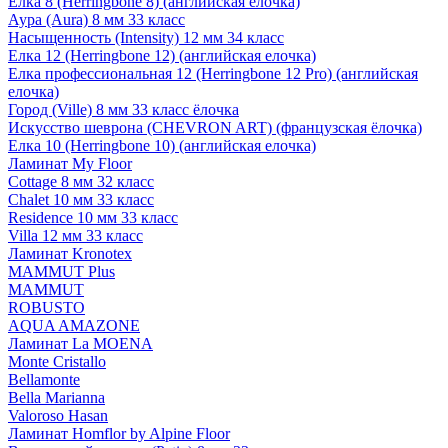
Елка 8 (Herringbone 8) (английская елочка)
Аура (Aura) 8 мм 33 класс
Насыщенность (Intensity) 12 мм 34 класс
Елка 12 (Herringbone 12) (английская елочка)
Елка профессиональная 12 (Herringbone 12 Pro) (английская
елочка)
Город (Ville) 8 мм 33 класс ёлочка
Искусство шеврона (CHEVRON ART) (французская ёлочка)
Елка 10 (Herringbone 10) (английская елочка)
Ламинат My Floor
Cottage 8 мм 32 класс
Chalet 10 мм 33 класс
Residence 10 мм 33 класс
Villa 12 мм 33 класс
Ламинат Kronotex
MAMMUT Plus
MAMMUT
ROBUSTO
AQUA AMAZONE
Ламинат La MOENA
Monte Cristallo
Bellamonte
Bella Marianna
Valoroso Hasan
Ламинат Homflor by Alpine Floor