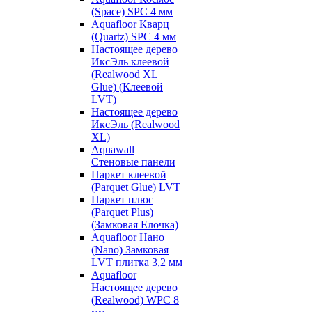
(Space) SPC 4 мм
Aquafloor Кварц
(Quartz) SPC 4 мм
Настоящее дерево
ИксЭль клеевой
(Realwood XL
Glue) (Клеевой
LVT)
Настоящее дерево
ИксЭль (Realwood
XL)
Aquawall
Стеновые панели
Паркет клеевой
(Parquet Glue) LVT
Паркет плюс
(Parquet Plus)
(Замковая Елочка)
Aquafloor Нано
(Nano) Замковая
LVT плитка 3,2 мм
Aquafloor
Настоящее дерево
(Realwood) WPC 8