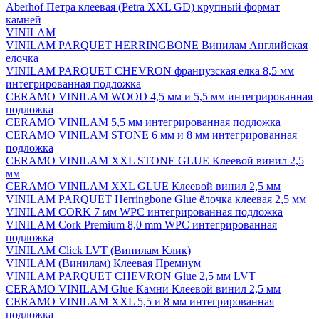
Aberhof Петра клеевая (Petra XXL GD) крупный формат
камней
VINILAM
VINILAM PARQUET HERRINGBONE Винилам Английская
елочка
VINILAM PARQUET CHEVRON французская елка 8,5 мм
интегрированная подложка
CERAMO VINILAM WOOD 4,5 мм и 5,5 мм интегрированная
подложка
CERAMO VINILAM 5,5 мм интегрированная подложка
CERAMO VINILAM STONE 6 мм и 8 мм интегрированная
подложка
CERAMO VINILAM XXL STONE GLUE Клеевой винил 2,5
мм
CERAMO VINILAM XXL GLUE Клеевой винил 2,5 мм
VINILAM PARQUET Herringbone Glue ёлочка клеевая 2,5 мм
VINILAM CORK 7 мм WPC интегрированная подложка
VINILAM Cork Premium 8,0 mm WPC интегрированная
подложка
VINILAM Click LVT (Винилам Клик)
VINILAM (Винилам) Клеевая Премиум
VINILAM PARQUET CHEVRON Glue 2,5 мм LVT
CERAMO VINILAM Glue Камни Клеевой винил 2,5 мм
CERAMO VINILAM XXL 5,5 и 8 мм интегрированная
подложка