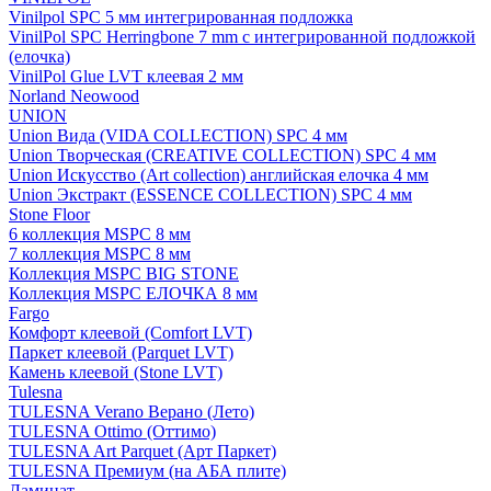
Vinilpol SPC 5 мм интегрированная подложка
VinilPol SPC Herringbone 7 mm с интегрированной подложкой
(елочка)
VinilPol Glue LVT клеевая 2 мм
Norland Neowood
UNION
Union Вида (VIDA COLLECTION) SPC 4 мм
Union Творческая (CREATIVE COLLECTION) SPC 4 мм
Union Искусство (Art collection) английская елочка 4 мм
Union Экстракт (ESSENCE COLLECTION) SPC 4 мм
Stone Floor
6 коллекция MSPC 8 мм
7 коллекция MSPC 8 мм
Коллекция MSPC BIG STONE
Коллекция MSPC ЕЛОЧКА 8 мм
Fargo
Комфорт клеевой (Comfort LVT)
Паркет клеевой (Parquet LVT)
Камень клеевой (Stone LVT)
Tulesna
TULESNA Verano Верано (Лето)
TULESNA Ottimo (Оттимо)
TULESNA Art Parquet (Арт Паркет)
TULESNA Премиум (на АБА плите)
Ламинат