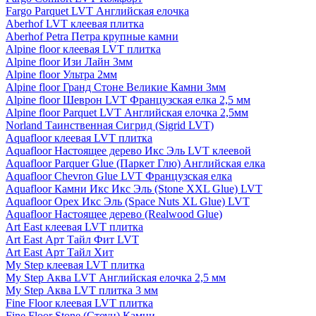
Fargo Parquet LVT Английская елочка
Aberhof LVT клеевая плитка
Aberhof Petra Петра крупные камни
Alpine floor клеевая LVT плитка
Alpine floor Изи Лайн 3мм
Alpine floor Ультра 2мм
Alpine floor Гранд Стоне Великие Камни 3мм
Alpine floor Шеврон LVT Французская елка 2,5 мм
Alpine floor Parquet LVT Английская елочка 2,5мм
Norland Таинственная Сигрид (Sigrid LVT)
Aquafloor клеевая LVT плитка
Aquafloor Настоящее дерево Икс Эль LVT клеевой
Aquafloor Parquer Glue (Паркет Глю) Английская елка
Aquafloor Chevron Glue LVT Французская елка
Aquafloor Камни Икс Икс Эль (Stone XXL Glue) LVT
Aquafloor Орех Икс Эль (Space Nuts XL Glue) LVT
Aquafloor Настоящее дерево (Realwood Glue)
Art East клеевая LVT плитка
Art East Арт Тайл Фит LVT
Art East Арт Тайл Хит
My Step клеевая LVT плитка
My Step Аква LVT Английская елочка 2,5 мм
My Step Аква LVT плитка 3 мм
Fine Floor клеевая LVT плитка
Fine Floor Stone (Стоун) Камни