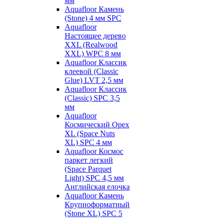
мм
Aquafloor Камень
(Stone) 4 мм SPC
Aquafloor
Настоящее дерево
XXL (Realwood
XXL) WPC 8 мм
Aquafloor Классик
клеевой (Classic
Glue) LVT 2,5 мм
Aquafloor Классик
(Classic) SPC 3,5
мм
Aquafloor
Космический Орех
XL (Space Nuts
XL) SPC 4 мм
Aquafloor Космос
паркет легкий
(Space Parquet
Light) SPC 4,5 мм
Английская елочка
Aquafloor Камень
Крупноформатный
(Stone XL) SPC 5