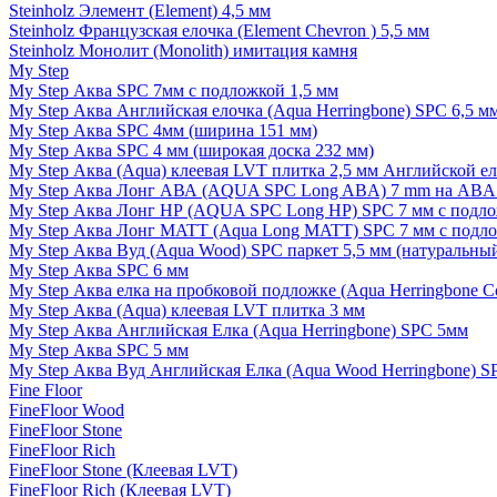
Steinholz Элемент (Element) 4,5 мм
Steinholz Французская елочка (Element Chevron ) 5,5 мм
Steinholz Монолит (Monolith) имитация камня
My Step
My Step Аква SPC 7мм c подложкой 1,5 мм
My Step Аква Английская елочка (Aqua Herringbone) SPC 6,5 м
My Step Аква SPC 4мм (ширина 151 мм)
My Step Аква SPC 4 мм (широкая доска 232 мм)
My Step Аква (Aqua) клеевая LVT плитка 2,5 мм Английской е
My Step Аква Лонг АВА (AQUA SPC Long ABA) 7 mm на ABA 
My Step Аква Лонг НР (AQUA SPC Long HP) SPC 7 мм с подло
My Step Аква Лонг MATT (Aqua Long MATT) SPC 7 мм с подло
My Step Аква Вуд (Aqua Wood) SPC паркет 5,5 мм (натуральны
My Step Аква SPC 6 мм
My Step Аква елка на пробковой подложке (Aqua Herringbone C
My Step Аква (Aqua) клеевая LVT плитка 3 мм
My Step Аква Английская Елка (Aqua Herringbone) SPC 5мм
My Step Аква SPC 5 мм
My Step Аква Вуд Английская Елка (Aqua Wood Herringbone) S
Fine Floor
FineFloor Wood
FineFloor Stone
FineFloor Rich
FineFloor Stone (Клеевая LVT)
FineFloor Rich (Клеевая LVT)