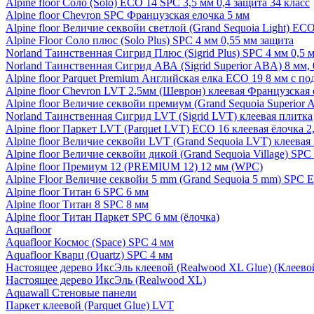
Alpine floor Соло (Solo) ECO 14 SPC 3,5 мм 0,4 защита 34 класс
Alpine floor Chevron SPC Французская елочка 5 мм
Alpine floor Величие секвойи светлой (Grand Sequoia Light) EC
Alpine Floor Соло плюс (Solo Plus) SPC 4 мм 0,55 мм защита
Norland Таинственная Сигрид Плюс (Sigrid Plus) SPC 4 мм 0,5 
Norland Таинственная Сигрид АВА (Sigrid Superior ABA) 8 мм, 
Alpine floor Parquet Premium Английская елка ECO 19 8 мм с п
Alpine floor Chevron LVT 2.5мм (Шеврон) клеевая Французская 
Alpine floor Величие секвойи премиум (Grand Sequoia Superio
Norland Таинственная Сигрид LVT (Sigrid LVT) клеевая плитка
Alpine floor Паркет LVT (Parquet LVT) ECO 16 клеевая ёлочка 2
Alpine floor Величие секвойи LVT (Grand Sequoia LVT) клеева
Alpine floor Величие секвойи дикой (Grand Sequoia Village) SPC
Alpine floor Премиум 12 (PREMIUM 12) 12 мм (WPC)
Alpine Floor Величие секвойи 5 mm (Grand Sequoia 5 mm) SPC 
Alpine floor Титан 6 SPC 6 мм
Alpine floor Титан 8 SPC 8 мм
Alpine floor Титан Паркет SPC 6 мм (ёлочка)
Aquafloor
Aquafloor Космос (Space) SPC 4 мм
Aquafloor Кварц (Quartz) SPC 4 мм
Настоящее дерево ИксЭль клеевой (Realwood XL Glue) (Клеев
Настоящее дерево ИксЭль (Realwood XL)
Aquawall Стеновые панели
Паркет клеевой (Parquet Glue) LVT