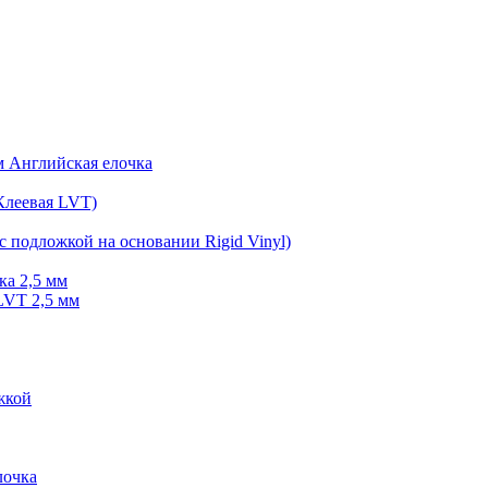
мм Английская елочка
Клеевая LVT)
с подложкой на основании Rigid Vinyl)
ка 2,5 мм
LVT 2,5 мм
жкой
очка