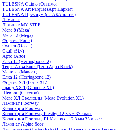
TULESNA Ottimo (Оттимо)
TULESNA Art Parquet (Арт Паркет)
TULESNA Премиум (на АБА плите)
Ламинат
Ламинат MY STEP
Мега 8 (Mega)
Мега 12 (Mega)
Фортис (Fortis)
Оушен (Ocean)
Скай (Sky)
Арто (Arto)
Елка 12 (Herringbone 12)
Терра Аква Блок (Terra Aqua Block)
Манор+ (Manor+)
Елка 12 (Herringbone 12)
Фортис ХЛ (Fortis XL)
Гранд ХХЛ (Grande XXL)
Шеврон (Chevron)
Мега ХЛ Эволюция (Mega Evolution XL)
Ламинат Floorway
Коллекция Floorway
Коллекция Floorway Prestige 12,3 мм 33 класс
Коллекция Floorway ELK елочка 12,3 мм 33 класс
Ламинат Alpine floor
Дух природы (Legno Extra) 8 мм 33 класс Camsan Турция