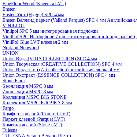
FineFloor Wood (Клеевая LVT)
Ensten
Ensten Уют (Hygge) SPC 4 мм
Ensten Валланд паркет (Valland Parquet) SPC 4 мм Английская ё
VINILPOL
Vinilpol SPC 5 мм интегрированная подложка
VinilPol SPC Herringbone 7 mm с интегрированной подложкой (
VinilPol Glue LVT клеевая 2 мм
Norland Neowood
UNION
Union Вида (VIDA COLLECTION) SPC 4 мм
Union Творческая (CREATIVE COLLECTION) SPC 4 мм
Union Искусство (Art collection) английская елочка 4 мм
Union Экстракт (ESSENCE COLLECTION) SPC 4 мм
Stone Floor
6 коллекция MSPC 8 мм
7 коллекция MSPC 8 мм
Коллекция MSPC BIG STONE
Коллекция MSPC ЕЛОЧКА 8 мм
Fargo
Комфорт клеевой (Comfort LVT)
Паркет клеевой (Parquet LVT)
Камень клеевой (Stone LVT)
Tulesna
TULESNA Verano Верано (Лето)