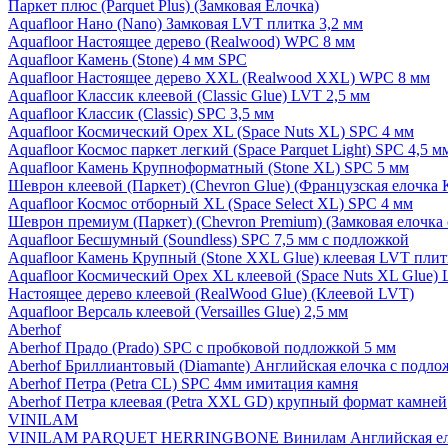
Паркет плюс (Parquet Plus) (Замковая Елочка)
Aquafloor Нано (Nano) Замковая LVT плитка 3,2 мм
Aquafloor Настоящее дерево (Realwood) WPC 8 мм
Aquafloor Камень (Stone) 4 мм SPC
Aquafloor Настоящее дерево XXL (Realwood XXL) WPC 8 мм
Aquafloor Классик клеевой (Classic Glue) LVT 2,5 мм
Aquafloor Классик (Classic) SPC 3,5 мм
Aquafloor Космический Орех XL (Space Nuts XL) SPC 4 мм
Aquafloor Космос паркет легкий (Space Parquet Light) SPC 4,5 
Aquafloor Камень Крупноформатный (Stone XL) SPC 5 мм
Шеврон клеевой (Паркет) (Chevron Glue) (Французская елочка 
Aquafloor Космос отборный XL (Space Select XL) SPC 4 мм
Шеврон премиум (Паркет) (Chevron Premium) (Замковая елочка 
Aquafloor Бесшумный (Soundless) SPC 7,5 мм с подложкой
Aquafloor Камень Крупный (Stone XXL Glue) клеевая LVT плит
Aquafloor Космический Орех XL клеевой (Space Nuts XL Glue) 
Настоящее дерево клеевой (RealWood Glue) (Клеевой LVT)
Aquafloor Версаль клеевой (Versailles Glue) 2,5 мм
Aberhof
Aberhof Прадо (Prado) SPC с пробковой подложкой 5 мм
Aberhof Бриллиантовый (Diamante) Английская елочка с подло
Aberhof Петра (Petra CL) SPC 4мм имитация камня
Aberhof Петра клеевая (Petra XXL GD) крупный формат камней
VINILAM
VINILAM PARQUET HERRINGBONE Винилам Английская ел