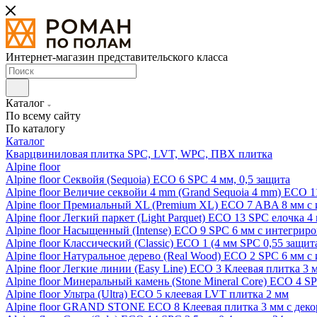
Интернет-магазин представительского класса
Каталог
По всему сайту
По каталогу
Каталог
Кварцвиниловая плитка SPC, LVT, WPC, ПВХ плитка
Alpine floor
Alpine floor Секвойя (Sequoia) ECO 6 SPC 4 мм, 0,5 защита
Alpine floor Величие секвойи 4 mm (Grand Sequoia 4 mm) ECO 1
Alpine floor Премиальный XL (Premium XL) ECO 7 ABA 8 мм с
Alpine floor Легкий паркет (Light Parquet) ECO 13 SPC елочка 4
Alpine floor Насыщенный (Intense) ECO 9 SPC 6 мм с интегрир
Alpine floor Классический (Classic) ECO 1 (4 мм SPC 0,55 защит
Alpine floor Натуральное дерево (Real Wood) ECO 2 SPC 6 мм 
Alpine floor Легкие линии (Easy Line) ECO 3 Клеевая плитка 3
Alpine floor Минеральный камень (Stone Mineral Core) ECO 4 S
Alpine floor Ультра (Ultra) ECO 5 клеевая LVT плитка 2 мм
Alpine floor GRAND STONE ECO 8 Клеевая плитка 3 мм с деко