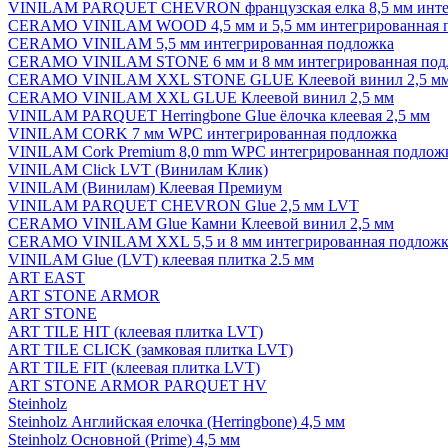
VINILAM PARQUET CHEVRON французская елка 8,5 мм инте
CERAMO VINILAM WOOD 4,5 мм и 5,5 мм интегрированная 
CERAMO VINILAM 5,5 мм интегрированная подложка
CERAMO VINILAM STONE 6 мм и 8 мм интегрированная под
CERAMO VINILAM XXL STONE GLUE Клеевой винил 2,5 м
CERAMO VINILAM XXL GLUE Клеевой винил 2,5 мм
VINILAM PARQUET Herringbone Glue ёлочка клеевая 2,5 мм
VINILAM CORK 7 мм WPC интегрированная подложка
VINILAM Cork Premium 8,0 mm WPC интегрированная подлож
VINILAM Click LVT (Винилам Клик)
VINILAM (Винилам) Клеевая Премиум
VINILAM PARQUET CHEVRON Glue 2,5 мм LVT
CERAMO VINILAM Glue Камни Клеевой винил 2,5 мм
CERAMO VINILAM XXL 5,5 и 8 мм интегрированная подложк
VINILAM Glue (LVT) клеевая плитка 2.5 мм
ART EAST
ART STONE ARMOR
ART STONE
ART TILE HIT (клеевая плитка LVT)
ART TILE CLICK (замковая плитка LVT)
ART TILE FIT (клеевая плитка LVT)
ART STONE ARMOR PARQUET HV
Steinholz
Steinholz Английская елочка (Herringbone) 4,5 мм
Steinholz Основной (Prime) 4,5 мм