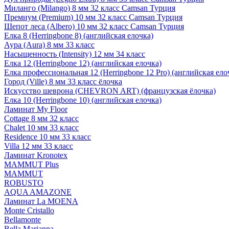
Миланго (Milango) 8 мм 32 класс Camsan Турция
Премиум (Premium) 10 мм 32 класс Camsan Турция
Шепот леса (Albero) 10 мм 32 класс Camsan Турция
Елка 8 (Herringbone 8) (английская елочка)
Аура (Aura) 8 мм 33 класс
Насыщенность (Intensity) 12 мм 34 класс
Елка 12 (Herringbone 12) (английская елочка)
Елка профессиональная 12 (Herringbone 12 Pro) (английская ело
Город (Ville) 8 мм 33 класс ёлочка
Искусство шеврона (CHEVRON ART) (французская ёлочка)
Елка 10 (Herringbone 10) (английская елочка)
Ламинат My Floor
Cottage 8 мм 32 класс
Chalet 10 мм 33 класс
Residence 10 мм 33 класс
Villa 12 мм 33 класс
Ламинат Kronotex
MAMMUT Plus
MAMMUT
ROBUSTO
AQUA AMAZONE
Ламинат La MOENA
Monte Cristallo
Bellamonte
Bella Marianna