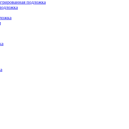
грированная подложка
подложка
ложка
м
ка
а