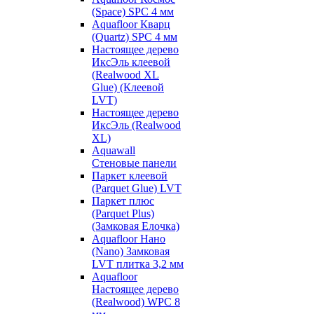
(Space) SPC 4 мм
Aquafloor Кварц
(Quartz) SPC 4 мм
Настоящее дерево
ИксЭль клеевой
(Realwood XL
Glue) (Клеевой
LVT)
Настоящее дерево
ИксЭль (Realwood
XL)
Aquawall
Стеновые панели
Паркет клеевой
(Parquet Glue) LVT
Паркет плюс
(Parquet Plus)
(Замковая Елочка)
Aquafloor Нано
(Nano) Замковая
LVT плитка 3,2 мм
Aquafloor
Настоящее дерево
(Realwood) WPC 8