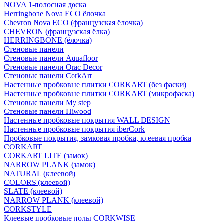
NOVA 1-полосная доска
Herringbone Nova ECO ёлочка
Chevron Nova ECO (французская ёлочка)
CHEVRON (французская ёлка)
HERRINGBONE (ёлочка)
Стеновые панели
Стеновые панели Aquafloor
Стеновые панели Orac Decor
Стеновые панели CorkArt
Настенные пробковые плитки CORKART (без фаски)
Настенные пробковые плитки CORKART (микрофаска)
Стеновые панели My step
Стеновые панели Hiwood
Настенные пробковые покрытия WALL DESIGN
Настенные пробковые покрытия iberCork
Пробковые покрытия, замковая пробка, клеевая пробка
CORKART
CORKART LITE (замок)
NARROW PLANK (замок)
NATURAL (клеевой)
COLORS (клеевой)
SLATE (клеевой)
NARROW PLANK (клеевой)
CORKSTYLE
Клеевые пробковые полы CORKWISE