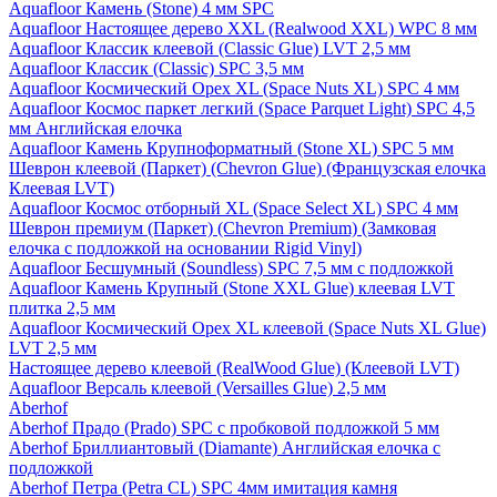
Aquafloor Камень (Stone) 4 мм SPC
Aquafloor Настоящее дерево XXL (Realwood XXL) WPC 8 мм
Aquafloor Классик клеевой (Classic Glue) LVT 2,5 мм
Aquafloor Классик (Classic) SPC 3,5 мм
Aquafloor Космический Орех XL (Space Nuts XL) SPC 4 мм
Aquafloor Космос паркет легкий (Space Parquet Light) SPC 4,5
мм Английская елочка
Aquafloor Камень Крупноформатный (Stone XL) SPC 5 мм
Шеврон клеевой (Паркет) (Chevron Glue) (Французская елочка
Клеевая LVT)
Aquafloor Космос отборный XL (Space Select XL) SPC 4 мм
Шеврон премиум (Паркет) (Chevron Premium) (Замковая
елочка с подложкой на основании Rigid Vinyl)
Aquafloor Бесшумный (Soundless) SPC 7,5 мм с подложкой
Aquafloor Камень Крупный (Stone XXL Glue) клеевая LVT
плитка 2,5 мм
Aquafloor Космический Орех XL клеевой (Space Nuts XL Glue)
LVT 2,5 мм
Настоящее дерево клеевой (RealWood Glue) (Клеевой LVT)
Aquafloor Версаль клеевой (Versailles Glue) 2,5 мм
Aberhof
Aberhof Прадо (Prado) SPC с пробковой подложкой 5 мм
Aberhof Бриллиантовый (Diamante) Английская елочка с
подложкой
Aberhof Петра (Petra CL) SPC 4мм имитация камня