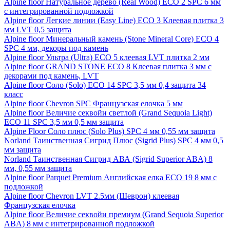
Alpine floor Натуральное дерево (Real Wood) ECO 2 SPC 6 мм
с интегрированной подложкой
Alpine floor Легкие линии (Easy Line) ECO 3 Клеевая плитка 3
мм LVT 0,5 защита
Alpine floor Минеральный камень (Stone Mineral Core) ECO 4
SPC 4 мм, декоры под камень
Alpine floor Ультра (Ultra) ECO 5 клеевая LVT плитка 2 мм
Alpine floor GRAND STONE ECO 8 Клеевая плитка 3 мм с
декорами под камень, LVT
Alpine floor Соло (Solo) ECO 14 SPC 3,5 мм 0,4 защита 34
класс
Alpine floor Chevron SPC Французская елочка 5 мм
Alpine floor Величие секвойи светлой (Grand Sequoia Light)
ECO 11 SPC 3,5 мм 0,5 мм защита
Alpine Floor Соло плюс (Solo Plus) SPC 4 мм 0,55 мм защита
Norland Таинственная Сигрид Плюс (Sigrid Plus) SPC 4 мм 0,5
мм защита
Norland Таинственная Сигрид АВА (Sigrid Superior ABA) 8
мм, 0,55 мм защита
Alpine floor Parquet Premium Английская елка ECO 19 8 мм с
подложкой
Alpine floor Chevron LVT 2.5мм (Шеврон) клеевая
Французская елочка
Alpine floor Величие секвойи премиум (Grand Sequoia Superior
ABA) 8 мм с интегрированной подложкой