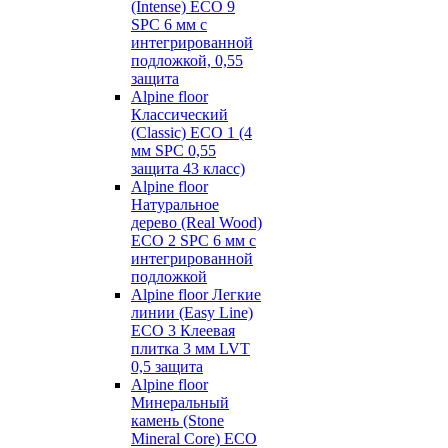
(Intense) ECO 9
SPC 6 мм с
интегрированной
подложкой, 0,55
защита
Alpine floor
Классический
(Classic) ECO 1 (4
мм SPC 0,55
защита 43 класс)
Alpine floor
Натуральное
дерево (Real Wood)
ECO 2 SPC 6 мм с
интегрированной
подложкой
Alpine floor Легкие
линии (Easy Line)
ECO 3 Клеевая
плитка 3 мм LVT
0,5 защита
Alpine floor
Минеральный
камень (Stone
Mineral Core) ECO