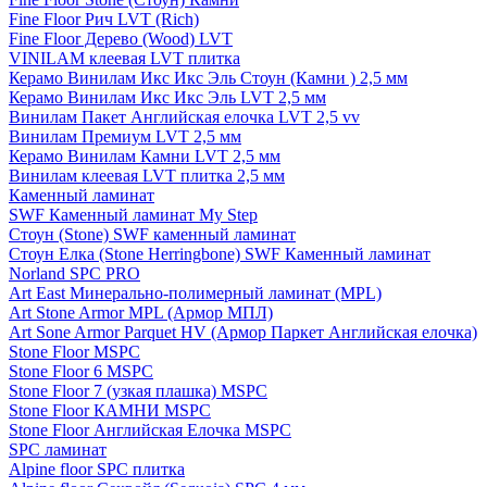
Fine Floor Рич LVT (Rich)
Fine Floor Дерево (Wood) LVT
VINILAM клеевая LVT плитка
Керамо Винилам Икс Икс Эль Стоун (Камни ) 2,5 мм
Керамо Винилам Икс Икс Эль LVT 2,5 мм
Винилам Пакет Английская елочка LVT 2,5 vv
Винилам Премиум LVT 2,5 мм
Керамо Винилам Камни LVT 2,5 мм
Винилам клеевая LVT плитка 2,5 мм
Каменный ламинат
SWF Каменный ламинат My Step
Стоун (Stone) SWF каменный ламинат
Стоун Елка (Stone Herringbone) SWF Каменный ламинат
Norland SPC PRO
Art East Минерально-полимерный ламинат (MPL)
Art Stone Armor MPL (Армор МПЛ)
Art Sone Armor Parquet HV (Армор Паркет Английская елочка)
Stone Floor MSPC
Stone Floor 6 MSPC
Stone Floor 7 (узкая плашка) MSPC
Stone Floor КАМНИ MSPC
Stone Floor Английская Елочка MSPC
SPC ламинат
Alpine floor SPC плитка