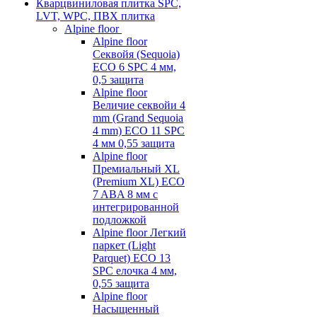
Кварцвиниловая плитка SPC,
LVT, WPC, ПВХ плитка
Alpine floor
Alpine floor
Секвойя (Sequoia)
ECO 6 SPC 4 мм,
0,5 защита
Alpine floor
Величие секвойи 4
mm (Grand Sequoia
4 mm) ECO 11 SPC
4 мм 0,55 защита
Alpine floor
Премиальный XL
(Premium XL) ECO
7 ABA 8 мм с
интегрированной
подложкой
Alpine floor Легкий
паркет (Light
Parquet) ECO 13
SPC елочка 4 мм,
0,55 защита
Alpine floor
Насыщенный