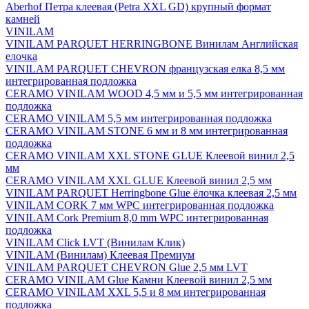
Aberhof Петра клеевая (Petra XXL GD) крупный формат
камней
VINILAM
VINILAM PARQUET HERRINGBONE Винилам Английская
елочка
VINILAM PARQUET CHEVRON французская елка 8,5 мм
интегрированная подложка
CERAMO VINILAM WOOD 4,5 мм и 5,5 мм интегрированная
подложка
CERAMO VINILAM 5,5 мм интегрированная подложка
CERAMO VINILAM STONE 6 мм и 8 мм интегрированная
подложка
CERAMO VINILAM XXL STONE GLUE Клеевой винил 2,5
мм
CERAMO VINILAM XXL GLUE Клеевой винил 2,5 мм
VINILAM PARQUET Herringbone Glue ёлочка клеевая 2,5 мм
VINILAM CORK 7 мм WPC интегрированная подложка
VINILAM Cork Premium 8,0 mm WPC интегрированная
подложка
VINILAM Click LVT (Винилам Клик)
VINILAM (Винилам) Клеевая Премиум
VINILAM PARQUET CHEVRON Glue 2,5 мм LVT
CERAMO VINILAM Glue Камни Клеевой винил 2,5 мм
CERAMO VINILAM XXL 5,5 и 8 мм интегрированная
подложка