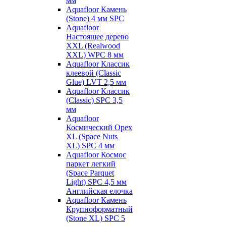
мм
Aquafloor Камень
(Stone) 4 мм SPC
Aquafloor
Настоящее дерево
XXL (Realwood
XXL) WPC 8 мм
Aquafloor Классик
клеевой (Classic
Glue) LVT 2,5 мм
Aquafloor Классик
(Classic) SPC 3,5
мм
Aquafloor
Космический Орех
XL (Space Nuts
XL) SPC 4 мм
Aquafloor Космос
паркет легкий
(Space Parquet
Light) SPC 4,5 мм
Английская елочка
Aquafloor Камень
Крупноформатный
(Stone XL) SPC 5