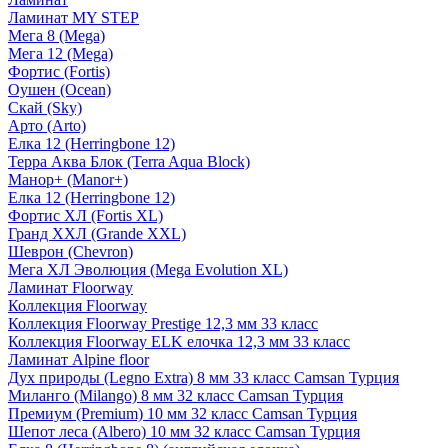
Ламинат MY STEP
Мега 8 (Mega)
Мега 12 (Mega)
Фортис (Fortis)
Оушен (Ocean)
Скай (Sky)
Арто (Arto)
Елка 12 (Herringbone 12)
Терра Аква Блок (Terra Aqua Block)
Манор+ (Manor+)
Елка 12 (Herringbone 12)
Фортис ХЛ (Fortis XL)
Гранд ХХЛ (Grande XXL)
Шеврон (Chevron)
Мега ХЛ Эволюция (Mega Evolution XL)
Ламинат Floorway
Коллекция Floorway
Коллекция Floorway Prestige 12,3 мм 33 класс
Коллекция Floorway ELK елочка 12,3 мм 33 класс
Ламинат Alpine floor
Дух природы (Legno Extra) 8 мм 33 класс Camsan Турция
Миланго (Milango) 8 мм 32 класс Camsan Турция
Премиум (Premium) 10 мм 32 класс Camsan Турция
Шепот леса (Albero) 10 мм 32 класс Camsan Турция