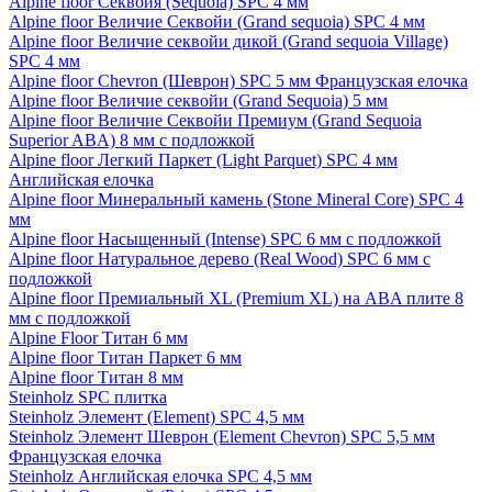
Alpine floor Секвойя (Sequoia) SPC 4 мм
Alpine floor Величие Секвойи (Grand sequoia) SPC 4 мм
Alpine floor Величие секвойи дикой (Grand sequoia Village)
SPC 4 мм
Alpine floor Chevron (Шеврон) SPC 5 мм Французская елочка
Alpine floor Величие секвойи (Grand Sequoia) 5 мм
Alpine floor Величие Секвойи Премиум (Grand Sequoia
Superior ABA) 8 мм с подложкой
Alpine floor Легкий Паркет (Light Parquet) SPC 4 мм
Английская елочка
Alpine floor Минеральный камень (Stone Mineral Core) SPC 4
мм
Alpine floor Насыщенный (Intense) SPC 6 мм с подложкой
Alpine floor Натуральное дерево (Real Wood) SPC 6 мм с
подложкой
Alpine floor Премиальный XL (Premium XL) на ABA плите 8
мм с подложкой
Alpine Floor Титан 6 мм
Alpine floor Титан Паркет 6 мм
Alpine floor Титан 8 мм
Steinholz SPC плитка
Steinholz Элемент (Element) SPC 4,5 мм
Steinholz Элемент Шеврон (Element Chevron) SPC 5,5 мм
Французская елочка
Steinholz Английская елочка SPC 4,5 мм