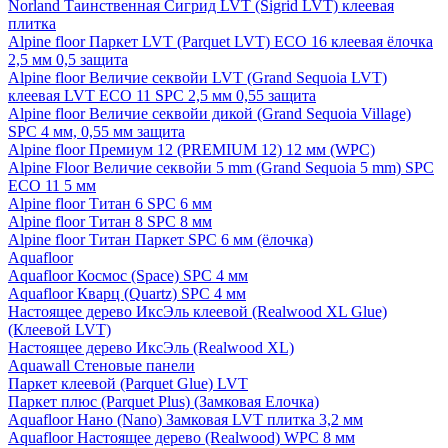
Norland Таинственная Сигрид LVT (Sigrid LVT) клеевая
плитка
Alpine floor Паркет LVT (Parquet LVT) ECO 16 клеевая ёлочка
2,5 мм 0,5 защита
Alpine floor Величие секвойи LVT (Grand Sequoia LVT)
клеевая LVT ECO 11 SPC 2,5 мм 0,55 защита
Alpine floor Величие секвойи дикой (Grand Sequoia Village)
SPC 4 мм, 0,55 мм защита
Alpine floor Премиум 12 (PREMIUM 12) 12 мм (WPC)
Alpine Floor Величие секвойи 5 mm (Grand Sequoia 5 mm) SPC
ECO 11 5 мм
Alpine floor Титан 6 SPC 6 мм
Alpine floor Титан 8 SPC 8 мм
Alpine floor Титан Паркет SPC 6 мм (ёлочка)
Aquafloor
Aquafloor Космос (Space) SPC 4 мм
Aquafloor Кварц (Quartz) SPC 4 мм
Настоящее дерево ИксЭль клеевой (Realwood XL Glue)
(Клеевой LVT)
Настоящее дерево ИксЭль (Realwood XL)
Aquawall Стеновые панели
Паркет клеевой (Parquet Glue) LVT
Паркет плюс (Parquet Plus) (Замковая Елочка)
Aquafloor Нано (Nano) Замковая LVT плитка 3,2 мм
Aquafloor Настоящее дерево (Realwood) WPC 8 мм