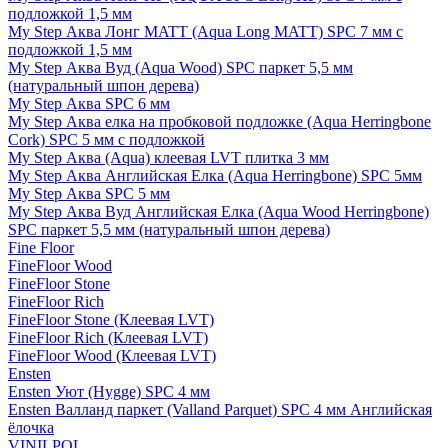
подложкой 1,5 мм
My Step Аква Лонг MATT (Aqua Long MATT) SPC 7 мм с
подложкой 1,5 мм
My Step Аква Вуд (Aqua Wood) SPC паркет 5,5 мм
(натуральный шпон дерева)
My Step Аква SPC 6 мм
My Step Аква елка на пробковой подложке (Aqua Herringbone
Cork) SPC 5 мм с подложкой
My Step Аква (Aqua) клеевая LVT плитка 3 мм
My Step Аква Английская Елка (Aqua Herringbone) SPC 5мм
My Step Аква SPC 5 мм
My Step Аква Вуд Английская Елка (Aqua Wood Herringbone)
SPC паркет 5,5 мм (натуральный шпон дерева)
Fine Floor
FineFloor Wood
FineFloor Stone
FineFloor Rich
FineFloor Stone (Клеевая LVT)
FineFloor Rich (Клеевая LVT)
FineFloor Wood (Клеевая LVT)
Ensten
Ensten Уют (Hygge) SPC 4 мм
Ensten Валланд паркет (Valland Parquet) SPC 4 мм Английская
ёлочка
VINILPOL