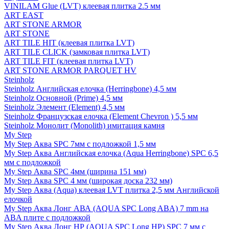
VINILAM Glue (LVT) клеевая плитка 2.5 мм
ART EAST
ART STONE ARMOR
ART STONE
ART TILE HIT (клеевая плитка LVT)
ART TILE CLICK (замковая плитка LVT)
ART TILE FIT (клеевая плитка LVT)
ART STONE ARMOR PARQUET HV
Steinholz
Steinholz Английская елочка (Herringbone) 4,5 мм
Steinholz Основной (Prime) 4,5 мм
Steinholz Элемент (Element) 4,5 мм
Steinholz Французская елочка (Element Chevron ) 5,5 мм
Steinholz Монолит (Monolith) имитация камня
My Step
My Step Аква SPC 7мм c подложкой 1,5 мм
My Step Аква Английская елочка (Aqua Herringbone) SPC 6,5
мм с подложкой
My Step Аква SPC 4мм (ширина 151 мм)
My Step Аква SPC 4 мм (широкая доска 232 мм)
My Step Аква (Aqua) клеевая LVT плитка 2,5 мм Английской
елочкой
My Step Аква Лонг АВА (AQUA SPC Long ABA) 7 mm на
ABA плите с подложкой
My Step Аква Лонг НР (AQUA SPC Long HP) SPC 7 мм с