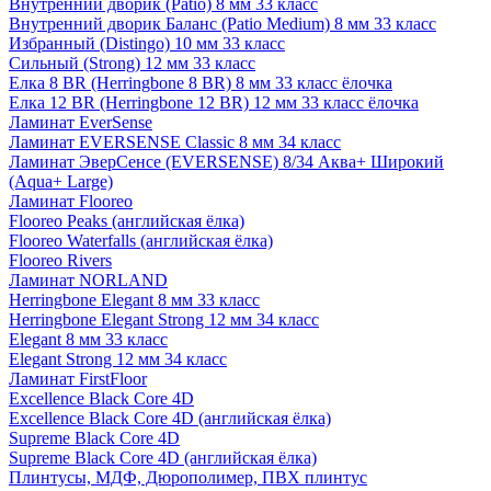
Внутренний дворик (Patio) 8 мм 33 класс
Внутренний дворик Баланс (Patio Medium) 8 мм 33 класс
Избранный (Distingo) 10 мм 33 класс
Сильный (Strong) 12 мм 33 класс
Елка 8 BR (Herringbone 8 BR) 8 мм 33 класс ёлочка
Елка 12 BR (Herringbone 12 BR) 12 мм 33 класс ёлочка
Ламинат EverSense
Ламинат EVERSENSE Classic 8 мм 34 класс
Ламинат ЭверСенсе (EVERSENSE) 8/34 Аква+ Широкий
(Aqua+ Large)
Ламинат Flooreo
Flooreo Peaks (английская ёлка)
Flooreo Waterfalls (английская ёлка)
Flooreo Rivers
Ламинат NORLAND
Herringbone Elegant 8 мм 33 класс
Herringbone Elegant Strong 12 мм 34 класс
Elegant 8 мм 33 класс
Elegant Strong 12 мм 34 класс
Ламинат FirstFloor
Excellence Black Core 4D
Excellence Black Core 4D (английская ёлка)
Supreme Black Core 4D
Supreme Black Core 4D (английская ёлка)
Плинтусы, МДФ, Дюрополимер, ПВХ плинтус