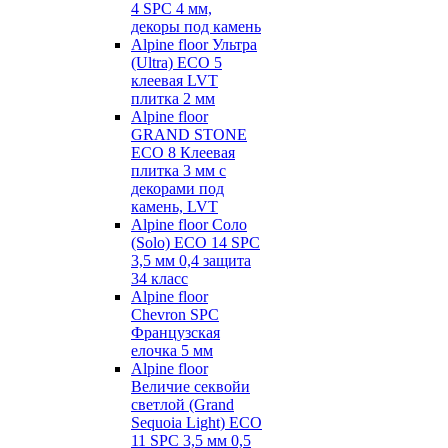
4 SPC 4 мм,
декоры под камень
Alpine floor Ультра
(Ultra) ECO 5
клеевая LVT
плитка 2 мм
Alpine floor
GRAND STONE
ECO 8 Клеевая
плитка 3 мм с
декорами под
камень, LVT
Alpine floor Соло
(Solo) ECO 14 SPC
3,5 мм 0,4 защита
34 класс
Alpine floor
Chevron SPC
Французская
елочка 5 мм
Alpine floor
Величие секвойи
светлой (Grand
Sequoia Light) ECO
11 SPC 3,5 мм 0,5