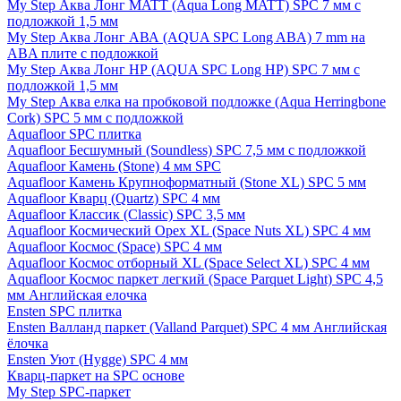
My Step Аква Лонг MATT (Aqua Long MATT) SPC 7 мм с
подложкой 1,5 мм
My Step Аква Лонг АВА (AQUA SPC Long ABA) 7 mm на
ABA плите с подложкой
My Step Аква Лонг НР (AQUA SPC Long HP) SPC 7 мм с
подложкой 1,5 мм
My Step Аква елка на пробковой подложке (Aqua Herringbone
Cork) SPC 5 мм с подложкой
Aquafloor SPC плитка
Aquafloor Бесшумный (Soundless) SPC 7,5 мм с подложкой
Aquafloor Камень (Stone) 4 мм SPC
Aquafloor Камень Крупноформатный (Stone XL) SPC 5 мм
Aquafloor Кварц (Quartz) SPC 4 мм
Aquafloor Классик (Classic) SPC 3,5 мм
Aquafloor Космический Орех XL (Space Nuts XL) SPC 4 мм
Aquafloor Космос (Space) SPC 4 мм
Aquafloor Космос отборный XL (Space Select XL) SPC 4 мм
Aquafloor Космос паркет легкий (Space Parquet Light) SPC 4,5
мм Английская елочка
Ensten SPC плитка
Ensten Валланд паркет (Valland Parquet) SPC 4 мм Английская
ёлочка
Ensten Уют (Hygge) SPC 4 мм
Кварц-паркет на SPC основе
My Step SPC-паркет