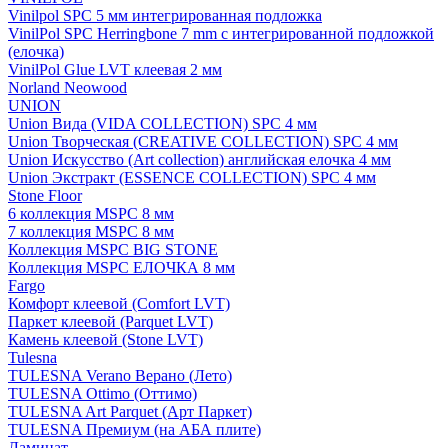
Vinilpol SPC 5 мм интегрированная подложка
VinilPol SPC Herringbone 7 mm с интегрированной подложкой
(елочка)
VinilPol Glue LVT клеевая 2 мм
Norland Neowood
UNION
Union Вида (VIDA COLLECTION) SPC 4 мм
Union Творческая (CREATIVE COLLECTION) SPC 4 мм
Union Искусство (Art collection) английская елочка 4 мм
Union Экстракт (ESSENCE COLLECTION) SPC 4 мм
Stone Floor
6 коллекция MSPC 8 мм
7 коллекция MSPC 8 мм
Коллекция MSPC BIG STONE
Коллекция MSPC ЕЛОЧКА 8 мм
Fargo
Комфорт клеевой (Comfort LVT)
Паркет клеевой (Parquet LVT)
Камень клеевой (Stone LVT)
Tulesna
TULESNA Verano Верано (Лето)
TULESNA Ottimo (Оттимо)
TULESNA Art Parquet (Арт Паркет)
TULESNA Премиум (на АБА плите)
Ламинат