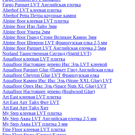
Fargo Parquet LVT Английская елочка
Aberhof LVT клеевая плитка
Aberhof Petra Петра крупные камни
Alpine floor клеевая LVT плитка
Alpine floor Изи Лайн 3мм
Alpine floor Ультра 2мм
Alpine floor Гранд Стоне Великие Камни 3мм
Alpine floor Шеврон LVT Французская елка 2,5 мм
Alpine floor Parquet LVT Английская елочка 2,5мм
Norland Таинственная Сигрид (Sigrid LVT)
Aquafloor клеевая LVT плитка
Aquafloor Настоящее дерево Икс Эль LVT клеевой
Aquafloor Parquer Glue (Паркет Глю) Английская елка
Aquafloor Chevron Glue LVT Французская елка
Aquafloor Камни Икс Икс Эль (Stone XXL Glue) LVT
Aquafloor Орех Икс Эль (Space Nuts XL Glue) LVT
Aquafloor Настоящее дерево (Realwood Glue)
Art East клеевая LVT плитка
Art East Арт Тайл Фит LVT
Art East Арт Тайл Хит
My Step клеевая LVT плитка
My Step Аква LVT Английская елочка 2,5 мм
My Step Аква LVT плитка 3 мм
Fine Floor клеевая LVT плитка
Fine Floor Stone (Стоун) Камни