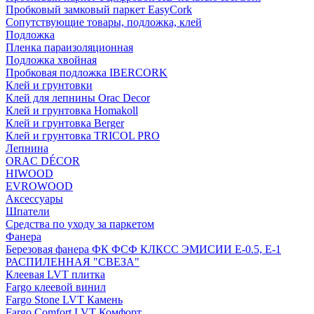
Пробковый замковый паркет EasyCork
Сопутствующие товары, подложка, клей
Подложка
Пленка параизоляционная
Подложка хвойная
Пробковая подложка IBERCORK
Клей и грунтовки
Клей для лепнины Orac Decor
Клей и грунтовка Homakoll
Клей и грунтовка Berger
Клей и грунтовка TRICOL PRO
Лепнина
ORAC DÉCOR
HIWOOD
EVROWOOD
Аксессуары
Шпатели
Средства по уходу за паркетом
Фанера
Березовая фанера ФК ФСФ КЛКСС ЭМИСИИ Е-0.5, Е-1
РАСПИЛЕННАЯ "СВЕЗА"
Клеевая LVT плитка
Fargo клеевой винил
Fargo Stone LVT Камень
Fargo Comfort LVT Комфорт