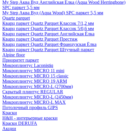
My Step Аква Вуд Английская Елка (Aqua Wood Herringbone)
SPC паркет 5,5 мм
My Step Аква Вуд (Aqua Wood) SPC паркет 5,5 мм
Quartz parquet
Кварц паркет Quartz Parquet Классик 7/1,2 мм
Кварц паркет Quartz Parquet Классик 5/0,6 мм
Кварц паркет Quartz Parquet Английская Ёлка
Кварц паркет Quartz Parquet Престиж
Кварц паркет Quartz Parquet Французская Ёлка
Кварц паркет Quartz Parquet Штучный паркет
Alpine floor
Приоритет паркет
Микроплинтус Laconistiq
Микроплинтус MICRO 11 mini
Микроплинтус MICRO 15 classic
Микроплинтус MICRO 19 ARM
Микроплинтус MICRO-L (2700мм)
Скрытый плинтус REGULAR
Микроплинтус MICRO-L (2450мм)
Микроплинтус MICRO-L MAX
Потолочный профиль GIPS
Краски
H&H - интерьерные краски
Краски DERUFA
Акции