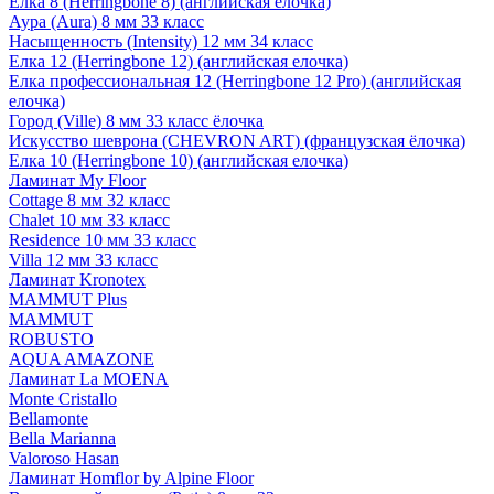
Елка 8 (Herringbone 8) (английская елочка)
Аура (Aura) 8 мм 33 класс
Насыщенность (Intensity) 12 мм 34 класс
Елка 12 (Herringbone 12) (английская елочка)
Елка профессиональная 12 (Herringbone 12 Pro) (английская
елочка)
Город (Ville) 8 мм 33 класс ёлочка
Искусство шеврона (CHEVRON ART) (французская ёлочка)
Елка 10 (Herringbone 10) (английская елочка)
Ламинат My Floor
Cottage 8 мм 32 класс
Chalet 10 мм 33 класс
Residence 10 мм 33 класс
Villa 12 мм 33 класс
Ламинат Kronotex
MAMMUT Plus
MAMMUT
ROBUSTO
AQUA AMAZONE
Ламинат La MOENA
Monte Cristallo
Bellamonte
Bella Marianna
Valoroso Hasan
Ламинат Homflor by Alpine Floor