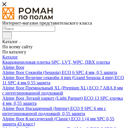
Интернет-магазин представительского класса
Каталог
По всему сайту
По каталогу
Каталог
Кварцвиниловая плитка SPC, LVT, WPC, ПВХ плитка
Alpine floor
Alpine floor Секвойя (Sequoia) ECO 6 SPC 4 мм, 0,5 защита
Alpine floor Величие секвойи 4 mm (Grand Sequoia 4 mm) ECO
11 SPC 4 мм 0,55 защита
Alpine floor Премиальный XL (Premium XL) ECO 7 ABA 8 мм
с интегрированной подложкой
Alpine floor Легкий паркет (Light Parquet) ECO 13 SPC елочка
4 мм, 0,55 защита
Alpine floor Насыщенный (Intense) ECO 9 SPC 6 мм с
интегрированной подложкой, 0,55 защита
Alpine floor Классический (Classic) ECO 1 (4 мм SPC 0,55
защита 43 класс)