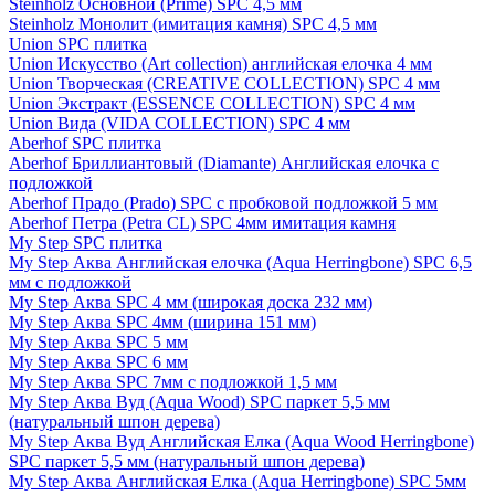
Steinholz Основной (Prime) SPC 4,5 мм
Steinholz Монолит (имитация камня) SPC 4,5 мм
Union SPC плитка
Union Искусство (Art collection) английская елочка 4 мм
Union Творческая (CREATIVE COLLECTION) SPC 4 мм
Union Экстракт (ESSENCE COLLECTION) SPC 4 мм
Union Вида (VIDA COLLECTION) SPC 4 мм
Aberhof SPC плитка
Aberhof Бриллиантовый (Diamante) Английская елочка с
подложкой
Aberhof Прадо (Prado) SPC с пробковой подложкой 5 мм
Aberhof Петра (Petra CL) SPC 4мм имитация камня
My Step SPC плитка
My Step Аква Английская елочка (Aqua Herringbone) SPC 6,5
мм с подложкой
My Step Аква SPC 4 мм (широкая доска 232 мм)
My Step Аква SPC 4мм (ширина 151 мм)
My Step Аква SPC 5 мм
My Step Аква SPC 6 мм
My Step Аква SPC 7мм c подложкой 1,5 мм
My Step Аква Вуд (Aqua Wood) SPC паркет 5,5 мм
(натуральный шпон дерева)
My Step Аква Вуд Английская Елка (Aqua Wood Herringbone)
SPC паркет 5,5 мм (натуральный шпон дерева)
My Step Аква Английская Елка (Aqua Herringbone) SPC 5мм