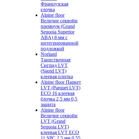
Французская
елочка
Alpine floor
Величие секвойи
премиум (Grand
Sequoia Superior
ABA) 8 мм с
интегрированной
подложкой
Norland
Таинственная
Сигрид LVT
(Sigrid LVT)
клеевая плитка
Alpine floor Паркет
LVT (Parquet LVT)
ECO 16 клеевая
ёлочка 2,5 мм 0,5
защита
Alpine floor
Величие секвойи
LVT (Grand
Sequoia LVT)
клеевая LVT ECO
11 SPC 2,5 мм 0,55