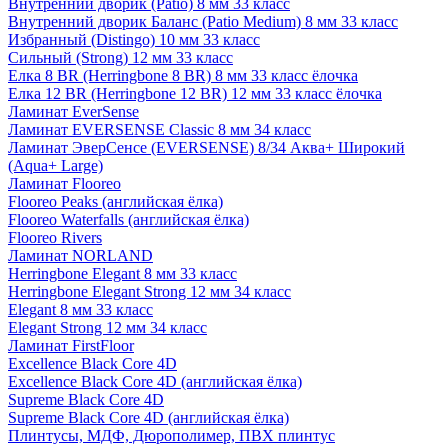
Внутренний дворик (Patio) 8 мм 33 класс
Внутренний дворик Баланс (Patio Medium) 8 мм 33 класс
Избранный (Distingo) 10 мм 33 класс
Сильный (Strong) 12 мм 33 класс
Елка 8 BR (Herringbone 8 BR) 8 мм 33 класс ёлочка
Елка 12 BR (Herringbone 12 BR) 12 мм 33 класс ёлочка
Ламинат EverSense
Ламинат EVERSENSE Classic 8 мм 34 класс
Ламинат ЭверСенсе (EVERSENSE) 8/34 Аква+ Широкий
(Aqua+ Large)
Ламинат Flooreo
Flooreo Peaks (английская ёлка)
Flooreo Waterfalls (английская ёлка)
Flooreo Rivers
Ламинат NORLAND
Herringbone Elegant 8 мм 33 класс
Herringbone Elegant Strong 12 мм 34 класс
Elegant 8 мм 33 класс
Elegant Strong 12 мм 34 класс
Ламинат FirstFloor
Excellence Black Core 4D
Excellence Black Core 4D (английская ёлка)
Supreme Black Core 4D
Supreme Black Core 4D (английская ёлка)
Плинтусы, МДФ, Дюрополимер, ПВХ плинтус