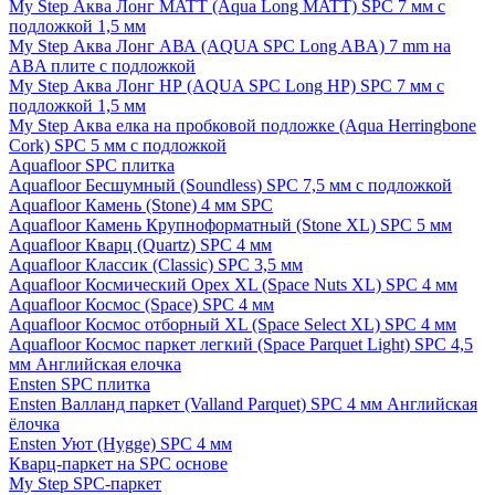
My Step Аква Лонг MATT (Aqua Long MATT) SPC 7 мм с
подложкой 1,5 мм
My Step Аква Лонг АВА (AQUA SPC Long ABA) 7 mm на
ABA плите с подложкой
My Step Аква Лонг НР (AQUA SPC Long HP) SPC 7 мм с
подложкой 1,5 мм
My Step Аква елка на пробковой подложке (Aqua Herringbone
Cork) SPC 5 мм с подложкой
Aquafloor SPC плитка
Aquafloor Бесшумный (Soundless) SPC 7,5 мм с подложкой
Aquafloor Камень (Stone) 4 мм SPC
Aquafloor Камень Крупноформатный (Stone XL) SPC 5 мм
Aquafloor Кварц (Quartz) SPC 4 мм
Aquafloor Классик (Classic) SPC 3,5 мм
Aquafloor Космический Орех XL (Space Nuts XL) SPC 4 мм
Aquafloor Космос (Space) SPC 4 мм
Aquafloor Космос отборный XL (Space Select XL) SPC 4 мм
Aquafloor Космос паркет легкий (Space Parquet Light) SPC 4,5
мм Английская елочка
Ensten SPC плитка
Ensten Валланд паркет (Valland Parquet) SPC 4 мм Английская
ёлочка
Ensten Уют (Hygge) SPC 4 мм
Кварц-паркет на SPC основе
My Step SPC-паркет