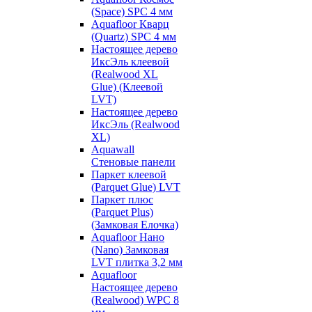
(Space) SPC 4 мм
Aquafloor Кварц
(Quartz) SPC 4 мм
Настоящее дерево
ИксЭль клеевой
(Realwood XL
Glue) (Клеевой
LVT)
Настоящее дерево
ИксЭль (Realwood
XL)
Aquawall
Стеновые панели
Паркет клеевой
(Parquet Glue) LVT
Паркет плюс
(Parquet Plus)
(Замковая Елочка)
Aquafloor Нано
(Nano) Замковая
LVT плитка 3,2 мм
Aquafloor
Настоящее дерево
(Realwood) WPC 8