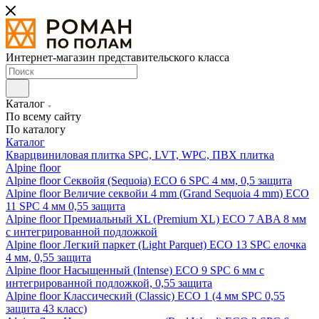
Интернет-магазин представительского класса
Каталог
По всему сайту
По каталогу
Каталог
Кварцвиниловая плитка SPC, LVT, WPC, ПВХ плитка
Alpine floor
Alpine floor Секвойя (Sequoia) ECO 6 SPC 4 мм, 0,5 защита
Alpine floor Величие секвойи 4 mm (Grand Sequoia 4 mm) ECO
11 SPC 4 мм 0,55 защита
Alpine floor Премиальный XL (Premium XL) ECO 7 ABA 8 мм
с интегрированной подложкой
Alpine floor Легкий паркет (Light Parquet) ECO 13 SPC елочка
4 мм, 0,55 защита
Alpine floor Насыщенный (Intense) ECO 9 SPC 6 мм с
интегрированной подложкой, 0,55 защита
Alpine floor Классический (Classic) ECO 1 (4 мм SPC 0,55
защита 43 класс)