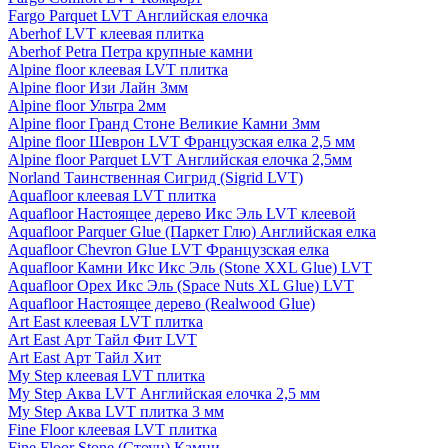
Fargo Parquet LVT Английская елочка
Aberhof LVT клеевая плитка
Aberhof Petra Петра крупные камни
Alpine floor клеевая LVT плитка
Alpine floor Изи Лайн 3мм
Alpine floor Ультра 2мм
Alpine floor Гранд Стоне Великие Камни 3мм
Alpine floor Шеврон LVT Французская елка 2,5 мм
Alpine floor Parquet LVT Английская елочка 2,5мм
Norland Таинственная Сигрид (Sigrid LVT)
Aquafloor клеевая LVT плитка
Aquafloor Настоящее дерево Икс Эль LVT клеевой
Aquafloor Parquer Glue (Паркет Глю) Английская елка
Aquafloor Chevron Glue LVT Французская елка
Aquafloor Камни Икс Икс Эль (Stone XXL Glue) LVT
Aquafloor Орех Икс Эль (Space Nuts XL Glue) LVT
Aquafloor Настоящее дерево (Realwood Glue)
Art East клеевая LVT плитка
Art East Арт Тайл Фит LVT
Art East Арт Тайл Хит
My Step клеевая LVT плитка
My Step Аква LVT Английская елочка 2,5 мм
My Step Аква LVT плитка 3 мм
Fine Floor клеевая LVT плитка
Fine Floor Stone (Стоун) Камни