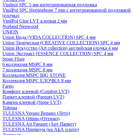
Vinilpol SPC 5 мм интегрированная подложка
VinilPol SPC Herringbone 7 mm с интегрированной подложкой
(елочка)
VinilPol Glue LVT клеевая 2 мм
Norland Neowood
UNION
Union Вида (VIDA COLLECTION) SPC 4 мм
Union Творческая (CREATIVE COLLECTION) SPC 4 мм
Union Искусство (Art collection) английская елочка 4 мм
Union Экстракт (ESSENCE COLLECTION) SPC 4 мм
Stone Floor
6 коллекция MSPC 8 мм
7 коллекция MSPC 8 мм
Коллекция MSPC BIG STONE
Коллекция MSPC ЕЛОЧКА 8 мм
Fargo
Комфорт клеевой (Comfort LVT)
Паркет клеевой (Parquet LVT)
Камень клеевой (Stone LVT)
Tulesna
TULESNA Verano Верано (Лето)
TULESNA Ottimo (Оттимо)
TULESNA Art Parquet (Арт Паркет)
TULESNA Премиум (на АБА плите)
Ламинат