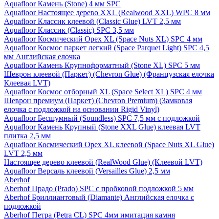
Aquafloor Камень (Stone) 4 мм SPC
Aquafloor Настоящее дерево XXL (Realwood XXL) WPC 8 мм
Aquafloor Классик клеевой (Classic Glue) LVT 2,5 мм
Aquafloor Классик (Classic) SPC 3,5 мм
Aquafloor Космический Орех XL (Space Nuts XL) SPC 4 мм
Aquafloor Космос паркет легкий (Space Parquet Light) SPC 4,5
мм Английская елочка
Aquafloor Камень Крупноформатный (Stone XL) SPC 5 мм
Шеврон клеевой (Паркет) (Chevron Glue) (Французская елочка
Клеевая LVT)
Aquafloor Космос отборный XL (Space Select XL) SPC 4 мм
Шеврон премиум (Паркет) (Chevron Premium) (Замковая
елочка с подложкой на основании Rigid Vinyl)
Aquafloor Бесшумный (Soundless) SPC 7,5 мм с подложкой
Aquafloor Камень Крупный (Stone XXL Glue) клеевая LVT
плитка 2,5 мм
Aquafloor Космический Орех XL клеевой (Space Nuts XL Glue)
LVT 2,5 мм
Настоящее дерево клеевой (RealWood Glue) (Клеевой LVT)
Aquafloor Версаль клеевой (Versailles Glue) 2,5 мм
Aberhof
Aberhof Прадо (Prado) SPC с пробковой подложкой 5 мм
Aberhof Бриллиантовый (Diamante) Английская елочка с
подложкой
Aberhof Петра (Petra CL) SPC 4мм имитация камня