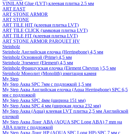
VINILAM Glue (LVT) клеевая плитка 2.5 мм
ART EAST
ART STONE ARMOR
ART STONE
ART TILE HIT (клеевая плитка LVT)
ART TILE CLICK (замковая плитка LVT)
ART TILE FIT (клеевая плитка LVT)
ART STONE ARMOR PARQUET HV
Steinholz
Steinholz Английская елочка (Herringbone) 4,5 мм
Steinholz Основной (Prime) 4,5 мм
Steinholz Элемент (Element) 4,5 мм
Steinholz Французская елочка (Element Chevron ) 5,5 мм
Steinholz Монолит (Monolith) имитация камня
My Step
My Step Аква SPC 7мм c подложкой 1,5 мм
My Step Аква Английская елочка (Aqua Herringbone) SPC 6,5
мм с подложкой
My Step Аква SPC 4мм (ширина 151 мм)
My Step Аква SPC 4 мм (широкая доска 232 мм)
My Step Аква (Aqua) клеевая LVT плитка 2,5 мм Английской
елочкой
My Step Аква Лонг АВА (AQUA SPC Long ABA) 7 mm на
ABA плите с подложкой
My Step Аква Лонг НР (AQUA SPC Long HP) SPC 7 мм с