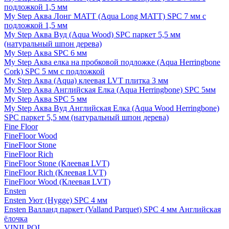
подложкой 1,5 мм
My Step Аква Лонг MATT (Aqua Long MATT) SPC 7 мм с
подложкой 1,5 мм
My Step Аква Вуд (Aqua Wood) SPC паркет 5,5 мм
(натуральный шпон дерева)
My Step Аква SPC 6 мм
My Step Аква елка на пробковой подложке (Aqua Herringbone
Cork) SPC 5 мм с подложкой
My Step Аква (Aqua) клеевая LVT плитка 3 мм
My Step Аква Английская Елка (Aqua Herringbone) SPC 5мм
My Step Аква SPC 5 мм
My Step Аква Вуд Английская Елка (Aqua Wood Herringbone)
SPC паркет 5,5 мм (натуральный шпон дерева)
Fine Floor
FineFloor Wood
FineFloor Stone
FineFloor Rich
FineFloor Stone (Клеевая LVT)
FineFloor Rich (Клеевая LVT)
FineFloor Wood (Клеевая LVT)
Ensten
Ensten Уют (Hygge) SPC 4 мм
Ensten Валланд паркет (Valland Parquet) SPC 4 мм Английская
ёлочка
VINILPOL