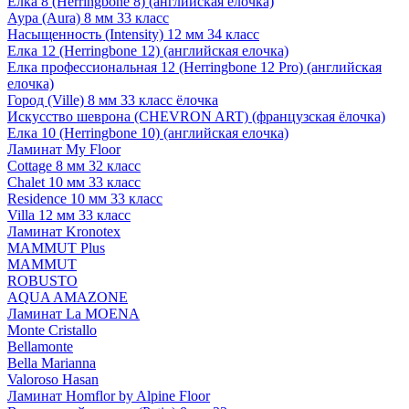
Елка 8 (Herringbone 8) (английская елочка)
Аура (Aura) 8 мм 33 класс
Насыщенность (Intensity) 12 мм 34 класс
Елка 12 (Herringbone 12) (английская елочка)
Елка профессиональная 12 (Herringbone 12 Pro) (английская
елочка)
Город (Ville) 8 мм 33 класс ёлочка
Искусство шеврона (CHEVRON ART) (французская ёлочка)
Елка 10 (Herringbone 10) (английская елочка)
Ламинат My Floor
Cottage 8 мм 32 класс
Chalet 10 мм 33 класс
Residence 10 мм 33 класс
Villa 12 мм 33 класс
Ламинат Kronotex
MAMMUT Plus
MAMMUT
ROBUSTO
AQUA AMAZONE
Ламинат La MOENA
Monte Cristallo
Bellamonte
Bella Marianna
Valoroso Hasan
Ламинат Homflor by Alpine Floor