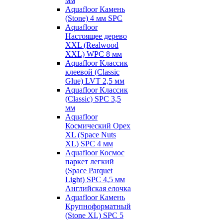
мм
Aquafloor Камень
(Stone) 4 мм SPC
Aquafloor
Настоящее дерево
XXL (Realwood
XXL) WPC 8 мм
Aquafloor Классик
клеевой (Classic
Glue) LVT 2,5 мм
Aquafloor Классик
(Classic) SPC 3,5
мм
Aquafloor
Космический Орех
XL (Space Nuts
XL) SPC 4 мм
Aquafloor Космос
паркет легкий
(Space Parquet
Light) SPC 4,5 мм
Английская елочка
Aquafloor Камень
Крупноформатный
(Stone XL) SPC 5