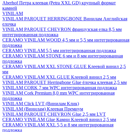
Aberhof Петра клеевая (Petra XXL GD) крупный формат
камней
VINILAM
VINILAM PARQUET HERRINGBONE Винилам Английская
елочка
VINILAM PARQUET CHEVRON французская елка 8,5 мм
интегрированная подложка
CERAMO VINILAM WOOD 4,5 мм и 5,5 мм интегрированная
подложка
CERAMO VINILAM 5,5 мм интегрированная подложка
CERAMO VINILAM STONE 6 мм и 8 мм интегрированная
подложка
CERAMO VINILAM XXL STONE GLUE Клеевой винил 2,5
мм
CERAMO VINILAM XXL GLUE Клеевой винил 2,5 мм
VINILAM PARQUET Herringbone Glue ёлочка клеевая 2,5 мм
VINILAM CORK 7 мм WPC интегрированная подложка
VINILAM Cork Premium 8,0 mm WPC интегрированная
подложка
VINILAM Click LVT (Винилам Клик)
VINILAM (Винилам) Клеевая Премиум
VINILAM PARQUET CHEVRON Glue 2,5 мм LVT
CERAMO VINILAM Glue Камни Клеевой винил 2,5 мм
CERAMO VINILAM XXL 5,5 и 8 мм интегрированная
подложка