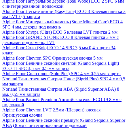
Alpine floor Натуральное дерево (Real Wood) ECO 2 SPC 6 мм
с интегрированной подложкой
Alpine floor Легкие линии (Easy Line) ECO 3 Клеевая плитка 3
мм LVT 0,5 защита
Alpine floor Минеральный камень (Stone Mineral Core) ECO 4
SPC 4 мм, декоры под камень
Alpine floor Ультра (Ultra) ECO 5 клеевая LVT плитка 2 мм
Alpine floor GRAND STONE ECO 8 Клеевая плитка 3 мм с
декорами под камень, LVT
Alpine floor Соло (Solo) ECO 14 SPC 3,5 мм 0,4 защита 34
класс
Alpine floor Chevron SPC Французская елочка 5 мм
Alpine floor Величие секвойи светлой (Grand Sequoia Light)
ECO 11 SPC 3,5 мм 0,5 мм защита
Alpine Floor Соло плюс (Solo Plus) SPC 4 мм 0,55 мм защита
Norland Таинственная Сигрид Плюс (Sigrid Plus) SPC 4 мм 0,5
мм защита
Norland Таинственная Сигрид АВА (Sigrid Superior ABA) 8
мм, 0,55 мм защита
Alpine floor Parquet Premium Английская елка ECO 19 8 мм с
подложкой
Alpine floor Chevron LVT 2.5мм (Шеврон) клеевая
Французская елочка
Alpine floor Величие секвойи премиум (Grand Sequoia Superior
ABA) 8 мм с интегрированной подложкой