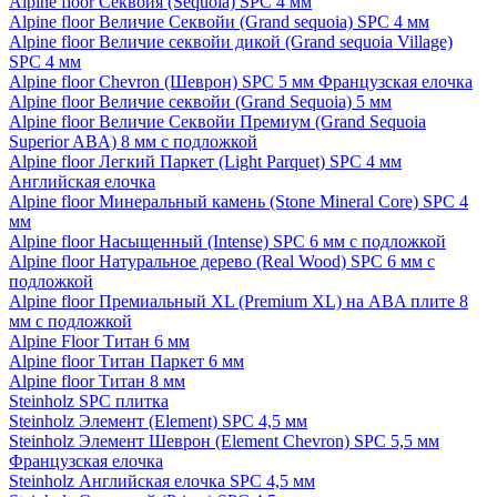
Alpine floor Секвойя (Sequoia) SPC 4 мм
Alpine floor Величие Секвойи (Grand sequoia) SPC 4 мм
Alpine floor Величие секвойи дикой (Grand sequoia Village)
SPC 4 мм
Alpine floor Chevron (Шеврон) SPC 5 мм Французская елочка
Alpine floor Величие секвойи (Grand Sequoia) 5 мм
Alpine floor Величие Секвойи Премиум (Grand Sequoia
Superior ABA) 8 мм с подложкой
Alpine floor Легкий Паркет (Light Parquet) SPC 4 мм
Английская елочка
Alpine floor Минеральный камень (Stone Mineral Core) SPC 4
мм
Alpine floor Насыщенный (Intense) SPC 6 мм с подложкой
Alpine floor Натуральное дерево (Real Wood) SPC 6 мм с
подложкой
Alpine floor Премиальный XL (Premium XL) на ABA плите 8
мм с подложкой
Alpine Floor Титан 6 мм
Alpine floor Титан Паркет 6 мм
Alpine floor Титан 8 мм
Steinholz SPC плитка
Steinholz Элемент (Element) SPC 4,5 мм
Steinholz Элемент Шеврон (Element Chevron) SPC 5,5 мм
Французская елочка
Steinholz Английская елочка SPC 4,5 мм