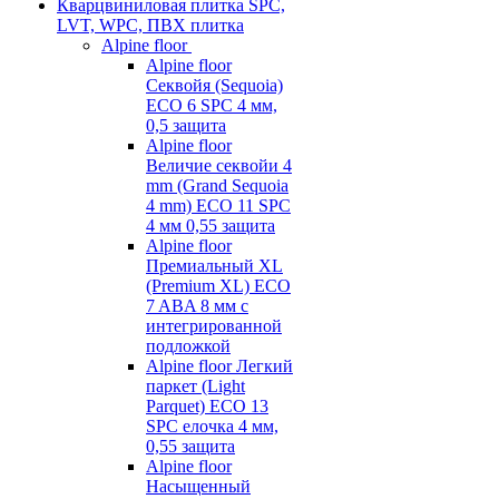
Кварцвиниловая плитка SPC,
LVT, WPC, ПВХ плитка
Alpine floor
Alpine floor
Секвойя (Sequoia)
ECO 6 SPC 4 мм,
0,5 защита
Alpine floor
Величие секвойи 4
mm (Grand Sequoia
4 mm) ECO 11 SPC
4 мм 0,55 защита
Alpine floor
Премиальный XL
(Premium XL) ECO
7 ABA 8 мм с
интегрированной
подложкой
Alpine floor Легкий
паркет (Light
Parquet) ECO 13
SPC елочка 4 мм,
0,55 защита
Alpine floor
Насыщенный