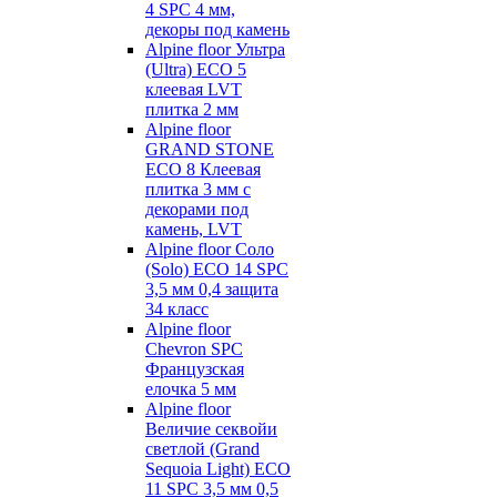
4 SPC 4 мм,
декоры под камень
Alpine floor Ультра
(Ultra) ECO 5
клеевая LVT
плитка 2 мм
Alpine floor
GRAND STONE
ECO 8 Клеевая
плитка 3 мм с
декорами под
камень, LVT
Alpine floor Соло
(Solo) ECO 14 SPC
3,5 мм 0,4 защита
34 класс
Alpine floor
Chevron SPC
Французская
елочка 5 мм
Alpine floor
Величие секвойи
светлой (Grand
Sequoia Light) ECO
11 SPC 3,5 мм 0,5