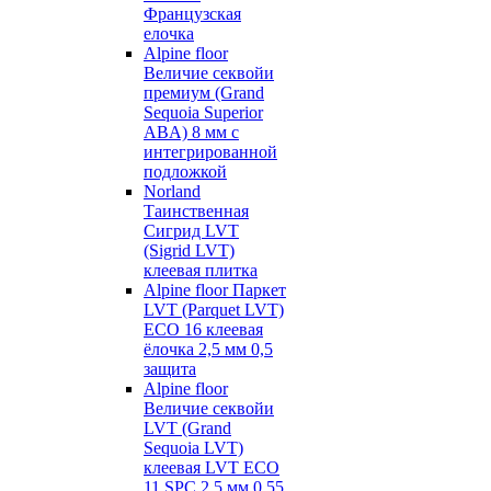
Французская
елочка
Alpine floor
Величие секвойи
премиум (Grand
Sequoia Superior
ABA) 8 мм с
интегрированной
подложкой
Norland
Таинственная
Сигрид LVT
(Sigrid LVT)
клеевая плитка
Alpine floor Паркет
LVT (Parquet LVT)
ECO 16 клеевая
ёлочка 2,5 мм 0,5
защита
Alpine floor
Величие секвойи
LVT (Grand
Sequoia LVT)
клеевая LVT ECO
11 SPC 2,5 мм 0,55