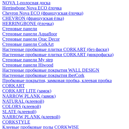
NOVA 1-полосная доска
Herringbone Nova ECO ёлочка
Chevron Nova ECO (французская ёлочка)
CHEVRON (французская ёлка)
HERRINGBONE (ёлочка)
Стеновые панели
Стеновые панели Aquafloor
Стеновые панели Orac Decor
Стеновые панели CorkArt
Настенные пробковые плитки CORKART (без фаски)
Настенные пробковые плитки CORKART (микрофаска)
Стеновые панели My step
Стеновые панели Hiwood
Настенные пробковые покрытия WALL DESIGN
Настенные пробковые покрытия iberCork
Пробковые покрытия, замковая пробка, клеевая пробка
CORKART
CORKART LITE (замок)
NARROW PLANK (замок)
NATURAL (клеевой)
COLORS (клеевой)
SLATE (клеевой)
NARROW PLANK (клеевой)
CORKSTYLE
Клеевые пробковые полы CORKWISE