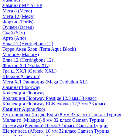
Ламинат MY STEP
Мега 8 (Mega)
Мега 12 (Mega)
Фортис (Fortis)
Оушен (Ocean)
Скай (Sky)
Арто (Arto)
Елка 12 (Herringbone 12)
Терра Аква Блок (Terra Aqua Block)
Манор+ (Manor+)
Елка 12 (Herringbone 12)
Фортис ХЛ (Fortis XL)
Гранд ХХЛ (Grande XXL)
Шеврон (Chevron)
Мега ХЛ Эволюция (Mega Evolution XL)
Ламинат Floorway
Коллекция Floorway
Коллекция Floorway Prestige 12,3 мм 33 класс
Коллекция Floorway ELK елочка 12,3 мм 33 класс
Ламинат Alpine floor
Дух природы (Legno Extra) 8 мм 33 класс Camsan Турция
Миланго (Milango) 8 мм 32 класс Camsan Турция
Премиум (Premium) 10 мм 32 класс Camsan Турция
Шепот леса (Albero) 10 мм 32 класс Camsan Турция