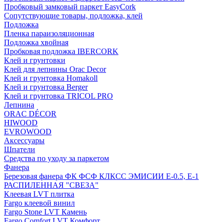
Пробковый замковый паркет EasyCork
Сопутствующие товары, подложка, клей
Подложка
Пленка параизоляционная
Подложка хвойная
Пробковая подложка IBERCORK
Клей и грунтовки
Клей для лепнины Orac Decor
Клей и грунтовка Homakoll
Клей и грунтовка Berger
Клей и грунтовка TRICOL PRO
Лепнина
ORAC DÉCOR
HIWOOD
EVROWOOD
Аксессуары
Шпатели
Средства по уходу за паркетом
Фанера
Березовая фанера ФК ФСФ КЛКСС ЭМИСИИ Е-0.5, Е-1
РАСПИЛЕННАЯ "СВЕЗА"
Клеевая LVT плитка
Fargo клеевой винил
Fargo Stone LVT Камень
Fargo Comfort LVT Комфорт