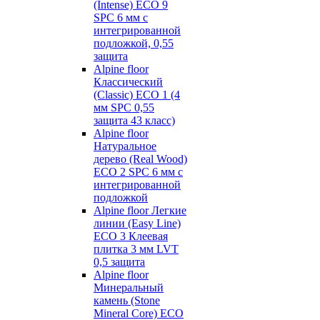
(Intense) ECO 9
SPC 6 мм с
интегрированной
подложкой, 0,55
защита
Alpine floor
Классический
(Classic) ECO 1 (4
мм SPC 0,55
защита 43 класс)
Alpine floor
Натуральное
дерево (Real Wood)
ECO 2 SPC 6 мм с
интегрированной
подложкой
Alpine floor Легкие
линии (Easy Line)
ECO 3 Клеевая
плитка 3 мм LVT
0,5 защита
Alpine floor
Минеральный
камень (Stone
Mineral Core) ECO