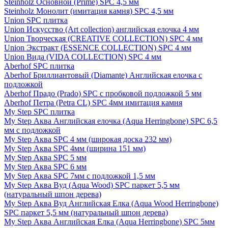
Steinholz Основной (Prime) SPC 4,5 мм
Steinholz Монолит (имитация камня) SPC 4,5 мм
Union SPC плитка
Union Искусство (Art collection) английская елочка 4 мм
Union Творческая (CREATIVE COLLECTION) SPC 4 мм
Union Экстракт (ESSENCE COLLECTION) SPC 4 мм
Union Вида (VIDA COLLECTION) SPC 4 мм
Aberhof SPC плитка
Aberhof Бриллиантовый (Diamante) Английская елочка с
подложкой
Aberhof Прадо (Prado) SPC с пробковой подложкой 5 мм
Aberhof Петра (Petra CL) SPC 4мм имитация камня
My Step SPC плитка
My Step Аква Английская елочка (Aqua Herringbone) SPC 6,5
мм с подложкой
My Step Аква SPC 4 мм (широкая доска 232 мм)
My Step Аква SPC 4мм (ширина 151 мм)
My Step Аква SPC 5 мм
My Step Аква SPC 6 мм
My Step Аква SPC 7мм c подложкой 1,5 мм
My Step Аква Вуд (Aqua Wood) SPC паркет 5,5 мм
(натуральный шпон дерева)
My Step Аква Вуд Английская Елка (Aqua Wood Herringbone)
SPC паркет 5,5 мм (натуральный шпон дерева)
My Step Аква Английская Елка (Aqua Herringbone) SPC 5мм