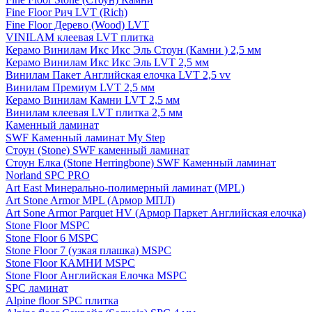
Fine Floor Рич LVT (Rich)
Fine Floor Дерево (Wood) LVT
VINILAM клеевая LVT плитка
Керамо Винилам Икс Икс Эль Стоун (Камни ) 2,5 мм
Керамо Винилам Икс Икс Эль LVT 2,5 мм
Винилам Пакет Английская елочка LVT 2,5 vv
Винилам Премиум LVT 2,5 мм
Керамо Винилам Камни LVT 2,5 мм
Винилам клеевая LVT плитка 2,5 мм
Каменный ламинат
SWF Каменный ламинат My Step
Стоун (Stone) SWF каменный ламинат
Стоун Елка (Stone Herringbone) SWF Каменный ламинат
Norland SPC PRO
Art East Минерально-полимерный ламинат (MPL)
Art Stone Armor MPL (Армор МПЛ)
Art Sone Armor Parquet HV (Армор Паркет Английская елочка)
Stone Floor MSPC
Stone Floor 6 MSPC
Stone Floor 7 (узкая плашка) MSPC
Stone Floor КАМНИ MSPC
Stone Floor Английская Елочка MSPC
SPC ламинат
Alpine floor SPC плитка