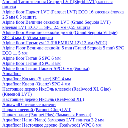
Norland Таинственная Сигрид LVT (Sigrid LVT) клеевая
плитка
Alpine floor Паркет LVT (Parquet LVT) ECO 16 клеевая ёлочка
2,5 мм 0,5 защита
Alpine floor Величие секвойи LVT (Grand Sequoia LVT)
клеевая LVT ECO 11 SPC 2,5 мм 0,55 защита
Alpine floor Величие секвойи дикой (Grand Sequoia Village)
SPC 4 мм, 0,55 мм защита
Alpine floor Премиум 12 (PREMIUM 12) 12 мм (WPC)
Alpine Floor Величие секвойи 5 mm (Grand Sequoia 5 mm) SPC
ECO 11 5 мм
Alpine floor Титан 6 SPC 6 мм
Alpine floor Титан 8 SPC 8 мм
Alpine floor Титан Паркет SPC 6 мм (ёлочка)
Aquafloor
Aquafloor Космос (Space) SPC 4 мм
Aquafloor Кварц (Quartz) SPC 4 мм
Настоящее дерево ИксЭль клеевой (Realwood XL Glue)
(Клеевой LVT)
Настоящее дерево ИксЭль (Realwood XL)
Aquawall Стеновые панели
Паркет клеевой (Parquet Glue) LVT
Паркет плюс (Parquet Plus) (Замковая Елочка)
Aquafloor Нано (Nano) Замковая LVT плитка 3,2 мм
Aquafloor Настоящее дерево (Realwood) WPC 8 мм