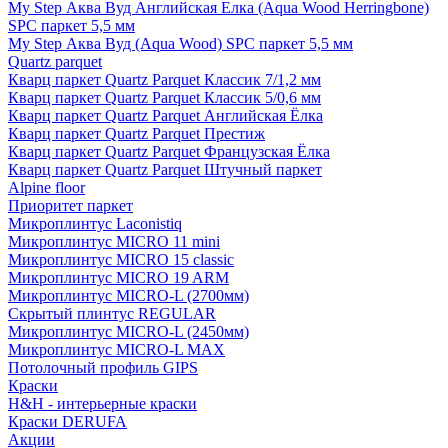
My Step Аква Вуд Английская Елка (Aqua Wood Herringbone)
SPC паркет 5,5 мм
My Step Аква Вуд (Aqua Wood) SPC паркет 5,5 мм
Quartz parquet
Кварц паркет Quartz Parquet Классик 7/1,2 мм
Кварц паркет Quartz Parquet Классик 5/0,6 мм
Кварц паркет Quartz Parquet Английская Ёлка
Кварц паркет Quartz Parquet Престиж
Кварц паркет Quartz Parquet Французская Ёлка
Кварц паркет Quartz Parquet Штучный паркет
Alpine floor
Приоритет паркет
Микроплинтус Laconistiq
Микроплинтус MICRO 11 mini
Микроплинтус MICRO 15 classic
Микроплинтус MICRO 19 ARM
Микроплинтус MICRO-L (2700мм)
Скрытый плинтус REGULAR
Микроплинтус MICRO-L (2450мм)
Микроплинтус MICRO-L MAX
Потолочный профиль GIPS
Краски
H&H - интерьерные краски
Краски DERUFA
Акции