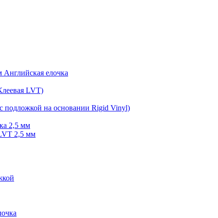
мм Английская елочка
Клеевая LVT)
с подложкой на основании Rigid Vinyl)
ка 2,5 мм
LVT 2,5 мм
жкой
очка