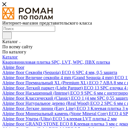
Интернет-магазин представительского класса
Каталог
По всему сайту
По каталогу
Каталог
Кварцвиниловая плитка SPC, LVT, WPC, ПВХ плитка
Alpine floor
Alpine floor Секвойя (Sequoia) ECO 6 SPC 4 мм, 0,5 защита
Alpine floor Величие секвойи 4 mm (Grand Sequoia 4 mm) ECO 1
Alpine floor Премиальный XL (Premium XL) ECO 7 ABA 8 мм с
Alpine floor Легкий паркет (Light Parquet) ECO 13 SPC елочка 4
Alpine floor Насыщенный (Intense) ECO 9 SPC 6 мм с интегрир
Alpine floor Классический (Classic) ECO 1 (4 мм SPC 0,55 защит
Alpine floor Натуральное дерево (Real Wood) ECO 2 SPC 6 мм 
Alpine floor Легкие линии (Easy Line) ECO 3 Клеевая плитка 3
Alpine floor Минеральный камень (Stone Mineral Core) ECO 4 S
Alpine floor Ультра (Ultra) ECO 5 клеевая LVT плитка 2 мм
Alpine floor GRAND STONE ECO 8 Клеевая плитка 3 мм с деко