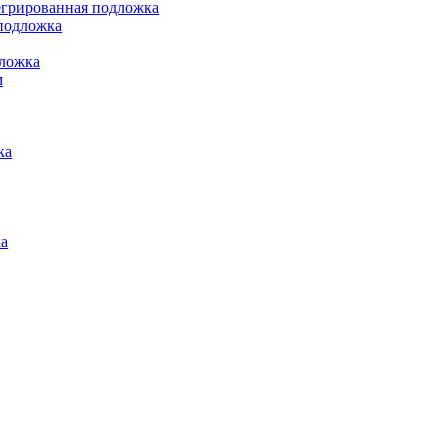
грированная подложка
подложка
ложка
м
ка
а