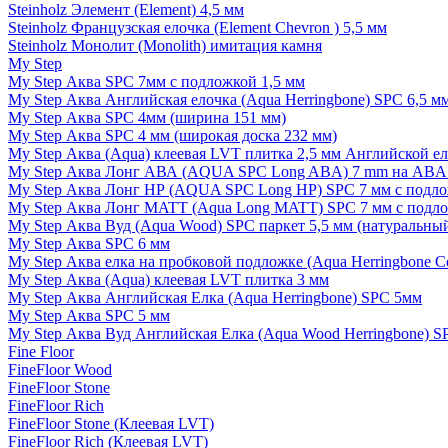
Steinholz Элемент (Element) 4,5 мм
Steinholz Французская елочка (Element Chevron ) 5,5 мм
Steinholz Монолит (Monolith) имитация камня
My Step
My Step Аква SPC 7мм c подложкой 1,5 мм
My Step Аква Английская елочка (Aqua Herringbone) SPC 6,5 м
My Step Аква SPC 4мм (ширина 151 мм)
My Step Аква SPC 4 мм (широкая доска 232 мм)
My Step Аква (Aqua) клеевая LVT плитка 2,5 мм Английской е
My Step Аква Лонг АВА (AQUA SPC Long ABA) 7 mm на ABA 
My Step Аква Лонг НР (AQUA SPC Long HP) SPC 7 мм с подло
My Step Аква Лонг MATT (Aqua Long MATT) SPC 7 мм с подло
My Step Аква Вуд (Aqua Wood) SPC паркет 5,5 мм (натуральны
My Step Аква SPC 6 мм
My Step Аква елка на пробковой подложке (Aqua Herringbone C
My Step Аква (Aqua) клеевая LVT плитка 3 мм
My Step Аква Английская Елка (Aqua Herringbone) SPC 5мм
My Step Аква SPC 5 мм
My Step Аква Вуд Английская Елка (Aqua Wood Herringbone) S
Fine Floor
FineFloor Wood
FineFloor Stone
FineFloor Rich
FineFloor Stone (Клеевая LVT)
FineFloor Rich (Клеевая LVT)