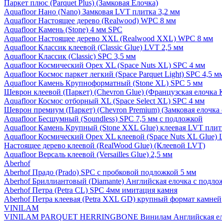
Паркет плюс (Parquet Plus) (Замковая Елочка)
Aquafloor Нано (Nano) Замковая LVT плитка 3,2 мм
Aquafloor Настоящее дерево (Realwood) WPC 8 мм
Aquafloor Камень (Stone) 4 мм SPC
Aquafloor Настоящее дерево XXL (Realwood XXL) WPC 8 мм
Aquafloor Классик клеевой (Classic Glue) LVT 2,5 мм
Aquafloor Классик (Classic) SPC 3,5 мм
Aquafloor Космический Орех XL (Space Nuts XL) SPC 4 мм
Aquafloor Космос паркет легкий (Space Parquet Light) SPC 4,5 
Aquafloor Камень Крупноформатный (Stone XL) SPC 5 мм
Шеврон клеевой (Паркет) (Chevron Glue) (Французская елочка 
Aquafloor Космос отборный XL (Space Select XL) SPC 4 мм
Шеврон премиум (Паркет) (Chevron Premium) (Замковая елочка 
Aquafloor Бесшумный (Soundless) SPC 7,5 мм с подложкой
Aquafloor Камень Крупный (Stone XXL Glue) клеевая LVT плит
Aquafloor Космический Орех XL клеевой (Space Nuts XL Glue) 
Настоящее дерево клеевой (RealWood Glue) (Клеевой LVT)
Aquafloor Версаль клеевой (Versailles Glue) 2,5 мм
Aberhof
Aberhof Прадо (Prado) SPC с пробковой подложкой 5 мм
Aberhof Бриллиантовый (Diamante) Английская елочка с подло
Aberhof Петра (Petra CL) SPC 4мм имитация камня
Aberhof Петра клеевая (Petra XXL GD) крупный формат камней
VINILAM
VINILAM PARQUET HERRINGBONE Винилам Английская ел