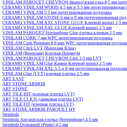
VINILAM PARQUET CHEVRON французская елка 8,5 мм инте
CERAMO VINILAM WOOD 4,5 мм и 5,5 мм интегрированная 
CERAMO VINILAM 5,5 мм интегрированная подложка
CERAMO VINILAM STONE 6 мм и 8 мм интегрированная под
CERAMO VINILAM XXL STONE GLUE Клеевой винил 2,5 м
CERAMO VINILAM XXL GLUE Клеевой винил 2,5 мм
VINILAM PARQUET Herringbone Glue ёлочка клеевая 2,5 мм
VINILAM CORK 7 мм WPC интегрированная подложка
VINILAM Cork Premium 8,0 mm WPC интегрированная подлож
VINILAM Click LVT (Винилам Клик)
VINILAM (Винилам) Клеевая Премиум
VINILAM PARQUET CHEVRON Glue 2,5 мм LVT
CERAMO VINILAM Glue Камни Клеевой винил 2,5 мм
CERAMO VINILAM XXL 5,5 и 8 мм интегрированная подложк
VINILAM Glue (LVT) клеевая плитка 2.5 мм
ART EAST
ART STONE ARMOR
ART STONE
ART TILE HIT (клеевая плитка LVT)
ART TILE CLICK (замковая плитка LVT)
ART TILE FIT (клеевая плитка LVT)
ART STONE ARMOR PARQUET HV
Steinholz
Steinholz Английская елочка (Herringbone) 4,5 мм
Steinholz Основной (Prime) 4,5 мм