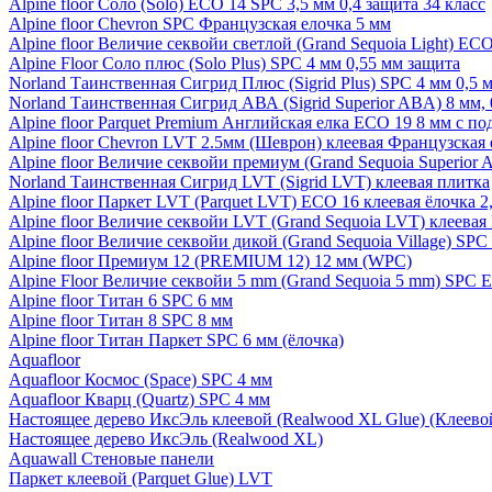
Alpine floor Соло (Solo) ECO 14 SPC 3,5 мм 0,4 защита 34 класс
Alpine floor Chevron SPC Французская елочка 5 мм
Alpine floor Величие секвойи светлой (Grand Sequoia Light) EC
Alpine Floor Соло плюс (Solo Plus) SPC 4 мм 0,55 мм защита
Norland Таинственная Сигрид Плюс (Sigrid Plus) SPC 4 мм 0,5 
Norland Таинственная Сигрид АВА (Sigrid Superior ABA) 8 мм, 
Alpine floor Parquet Premium Английская елка ECO 19 8 мм с п
Alpine floor Chevron LVT 2.5мм (Шеврон) клеевая Французская 
Alpine floor Величие секвойи премиум (Grand Sequoia Superio
Norland Таинственная Сигрид LVT (Sigrid LVT) клеевая плитка
Alpine floor Паркет LVT (Parquet LVT) ECO 16 клеевая ёлочка 2
Alpine floor Величие секвойи LVT (Grand Sequoia LVT) клеева
Alpine floor Величие секвойи дикой (Grand Sequoia Village) SPC
Alpine floor Премиум 12 (PREMIUM 12) 12 мм (WPC)
Alpine Floor Величие секвойи 5 mm (Grand Sequoia 5 mm) SPC 
Alpine floor Титан 6 SPC 6 мм
Alpine floor Титан 8 SPC 8 мм
Alpine floor Титан Паркет SPC 6 мм (ёлочка)
Aquafloor
Aquafloor Космос (Space) SPC 4 мм
Aquafloor Кварц (Quartz) SPC 4 мм
Настоящее дерево ИксЭль клеевой (Realwood XL Glue) (Клеев
Настоящее дерево ИксЭль (Realwood XL)
Aquawall Стеновые панели
Паркет клеевой (Parquet Glue) LVT