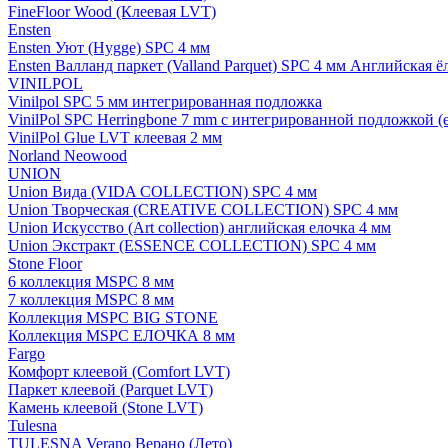
FineFloor Wood (Клеевая LVT)
Ensten
Ensten Уют (Hygge) SPC 4 мм
Ensten Валланд паркет (Valland Parquet) SPC 4 мм Английская ё
VINILPOL
Vinilpol SPC 5 мм интегрированная подложка
VinilPol SPC Herringbone 7 mm с интегрированной подложкой (
VinilPol Glue LVT клеевая 2 мм
Norland Neowood
UNION
Union Вида (VIDA COLLECTION) SPC 4 мм
Union Творческая (CREATIVE COLLECTION) SPC 4 мм
Union Искусство (Art collection) английская елочка 4 мм
Union Экстракт (ESSENCE COLLECTION) SPC 4 мм
Stone Floor
6 коллекция MSPC 8 мм
7 коллекция MSPC 8 мм
Коллекция MSPC BIG STONE
Коллекция MSPC ЕЛОЧКА 8 мм
Fargo
Комфорт клеевой (Comfort LVT)
Паркет клеевой (Parquet LVT)
Камень клеевой (Stone LVT)
Tulesna
TULESNA Verano Верано (Лето)