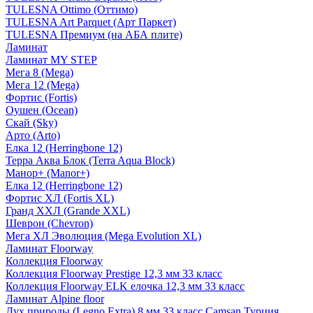
TULESNA Ottimo (Оттимо)
TULESNA Art Parquet (Арт Паркет)
TULESNA Премиум (на АБА плите)
Ламинат
Ламинат MY STEP
Мега 8 (Mega)
Мега 12 (Mega)
Фортис (Fortis)
Оушен (Ocean)
Скай (Sky)
Арто (Arto)
Елка 12 (Herringbone 12)
Терра Аква Блок (Terra Aqua Block)
Манор+ (Manor+)
Елка 12 (Herringbone 12)
Фортис ХЛ (Fortis XL)
Гранд ХХЛ (Grande XXL)
Шеврон (Chevron)
Мега ХЛ Эволюция (Mega Evolution XL)
Ламинат Floorway
Коллекция Floorway
Коллекция Floorway Prestige 12,3 мм 33 класс
Коллекция Floorway ELK елочка 12,3 мм 33 класс
Ламинат Alpine floor
Дух природы (Legno Extra) 8 мм 33 класс Camsan Турция