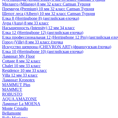
Миланго (Milango) 8 мм 32 класс Camsan Турция
Премиум (Premium) 10 мм 32 класс Camsan Турция
Шепот леса (Albero) 10 мм 32 класс Camsan Турция
Елка 8 (Herringbone 8) (английская елочка)
Аура (Aura) 8 мм 33 класс
Насыщенность (Intensity) 12 мм 34 класс
Елка 12 (Herringbone 12) (английская елочка)
Елка профессиональная 12 (Herringbone 12 Pro) (английская ело
Город (Ville) 8 мм 33 класс ёлочка
Искусство шеврона (CHEVRON ART) (французская ёлочка)
Елка 10 (Herringbone 10) (английская елочка)
Ламинат My Floor
Cottage 8 мм 32 класс
Chalet 10 мм 33 класс
Residence 10 мм 33 класс
Villa 12 мм 33 класс
Ламинат Kronotex
MAMMUT Plus
MAMMUT
ROBUSTO
AQUA AMAZONE
Ламинат La MOENA
Monte Cristallo
Bellamonte
Bella Marianna