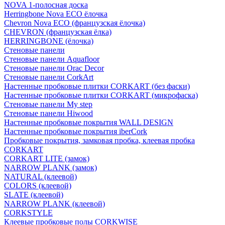
NOVA 1-полосная доска
Herringbone Nova ECO ёлочка
Chevron Nova ECO (французская ёлочка)
CHEVRON (французская ёлка)
HERRINGBONE (ёлочка)
Стеновые панели
Стеновые панели Aquafloor
Стеновые панели Orac Decor
Стеновые панели CorkArt
Настенные пробковые плитки CORKART (без фаски)
Настенные пробковые плитки CORKART (микрофаска)
Стеновые панели My step
Стеновые панели Hiwood
Настенные пробковые покрытия WALL DESIGN
Настенные пробковые покрытия iberCork
Пробковые покрытия, замковая пробка, клеевая пробка
CORKART
CORKART LITE (замок)
NARROW PLANK (замок)
NATURAL (клеевой)
COLORS (клеевой)
SLATE (клеевой)
NARROW PLANK (клеевой)
CORKSTYLE
Клеевые пробковые полы CORKWISE