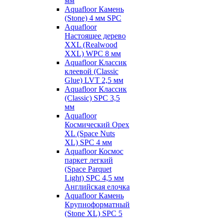
мм
Aquafloor Камень
(Stone) 4 мм SPC
Aquafloor
Настоящее дерево
XXL (Realwood
XXL) WPC 8 мм
Aquafloor Классик
клеевой (Classic
Glue) LVT 2,5 мм
Aquafloor Классик
(Classic) SPC 3,5
мм
Aquafloor
Космический Орех
XL (Space Nuts
XL) SPC 4 мм
Aquafloor Космос
паркет легкий
(Space Parquet
Light) SPC 4,5 мм
Английская елочка
Aquafloor Камень
Крупноформатный
(Stone XL) SPC 5