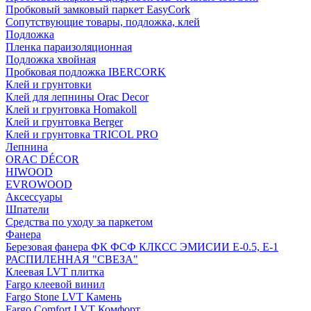
Пробковый замковый паркет EasyCork
Сопутствующие товары, подложка, клей
Подложка
Пленка параизоляционная
Подложка хвойная
Пробковая подложка IBERCORK
Клей и грунтовки
Клей для лепнины Orac Decor
Клей и грунтовка Homakoll
Клей и грунтовка Berger
Клей и грунтовка TRICOL PRO
Лепнина
ORAC DÉCOR
HIWOOD
EVROWOOD
Аксессуары
Шпатели
Средства по уходу за паркетом
Фанера
Березовая фанера ФК ФСФ КЛКСС ЭМИСИИ Е-0.5, Е-1
РАСПИЛЕННАЯ "СВЕЗА"
Клеевая LVT плитка
Fargo клеевой винил
Fargo Stone LVT Камень
Fargo Comfort LVT Комфорт