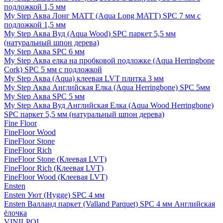
подложкой 1,5 мм
My Step Аква Лонг MATT (Aqua Long MATT) SPC 7 мм с
подложкой 1,5 мм
My Step Аква Вуд (Aqua Wood) SPC паркет 5,5 мм
(натуральный шпон дерева)
My Step Аква SPC 6 мм
My Step Аква елка на пробковой подложке (Aqua Herringbone
Cork) SPC 5 мм с подложкой
My Step Аква (Aqua) клеевая LVT плитка 3 мм
My Step Аква Английская Елка (Aqua Herringbone) SPC 5мм
My Step Аква SPC 5 мм
My Step Аква Вуд Английская Елка (Aqua Wood Herringbone)
SPC паркет 5,5 мм (натуральный шпон дерева)
Fine Floor
FineFloor Wood
FineFloor Stone
FineFloor Rich
FineFloor Stone (Клеевая LVT)
FineFloor Rich (Клеевая LVT)
FineFloor Wood (Клеевая LVT)
Ensten
Ensten Уют (Hygge) SPC 4 мм
Ensten Валланд паркет (Valland Parquet) SPC 4 мм Английская
ёлочка
VINILPOL