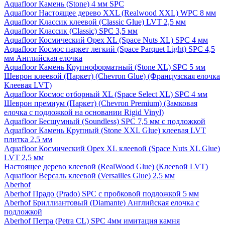
Aquafloor Камень (Stone) 4 мм SPC
Aquafloor Настоящее дерево XXL (Realwood XXL) WPC 8 мм
Aquafloor Классик клеевой (Classic Glue) LVT 2,5 мм
Aquafloor Классик (Classic) SPC 3,5 мм
Aquafloor Космический Орех XL (Space Nuts XL) SPC 4 мм
Aquafloor Космос паркет легкий (Space Parquet Light) SPC 4,5
мм Английская елочка
Aquafloor Камень Крупноформатный (Stone XL) SPC 5 мм
Шеврон клеевой (Паркет) (Chevron Glue) (Французская елочка
Клеевая LVT)
Aquafloor Космос отборный XL (Space Select XL) SPC 4 мм
Шеврон премиум (Паркет) (Chevron Premium) (Замковая
елочка с подложкой на основании Rigid Vinyl)
Aquafloor Бесшумный (Soundless) SPC 7,5 мм с подложкой
Aquafloor Камень Крупный (Stone XXL Glue) клеевая LVT
плитка 2,5 мм
Aquafloor Космический Орех XL клеевой (Space Nuts XL Glue)
LVT 2,5 мм
Настоящее дерево клеевой (RealWood Glue) (Клеевой LVT)
Aquafloor Версаль клеевой (Versailles Glue) 2,5 мм
Aberhof
Aberhof Прадо (Prado) SPC с пробковой подложкой 5 мм
Aberhof Бриллиантовый (Diamante) Английская елочка с
подложкой
Aberhof Петра (Petra CL) SPC 4мм имитация камня