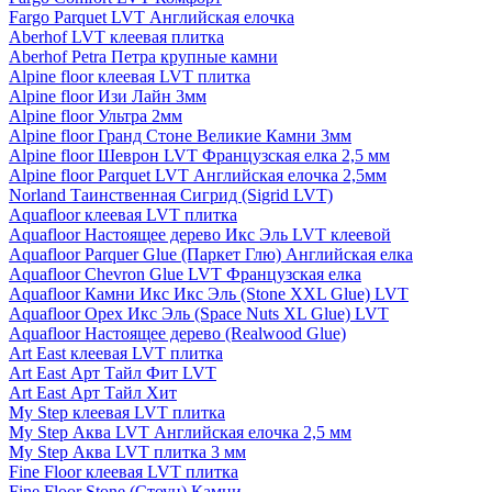
Fargo Parquet LVT Английская елочка
Aberhof LVT клеевая плитка
Aberhof Petra Петра крупные камни
Alpine floor клеевая LVT плитка
Alpine floor Изи Лайн 3мм
Alpine floor Ультра 2мм
Alpine floor Гранд Стоне Великие Камни 3мм
Alpine floor Шеврон LVT Французская елка 2,5 мм
Alpine floor Parquet LVT Английская елочка 2,5мм
Norland Таинственная Сигрид (Sigrid LVT)
Aquafloor клеевая LVT плитка
Aquafloor Настоящее дерево Икс Эль LVT клеевой
Aquafloor Parquer Glue (Паркет Глю) Английская елка
Aquafloor Chevron Glue LVT Французская елка
Aquafloor Камни Икс Икс Эль (Stone XXL Glue) LVT
Aquafloor Орех Икс Эль (Space Nuts XL Glue) LVT
Aquafloor Настоящее дерево (Realwood Glue)
Art East клеевая LVT плитка
Art East Арт Тайл Фит LVT
Art East Арт Тайл Хит
My Step клеевая LVT плитка
My Step Аква LVT Английская елочка 2,5 мм
My Step Аква LVT плитка 3 мм
Fine Floor клеевая LVT плитка
Fine Floor Stone (Стоун) Камни