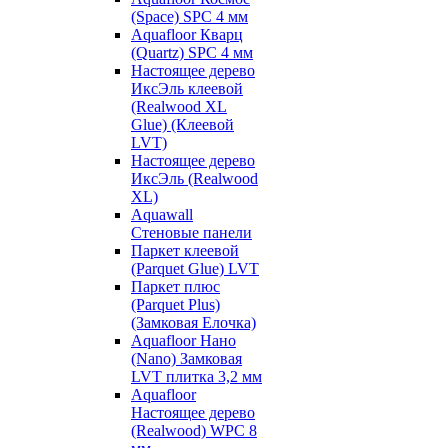
(Space) SPC 4 мм
Aquafloor Кварц
(Quartz) SPC 4 мм
Настоящее дерево
ИксЭль клеевой
(Realwood XL
Glue) (Клеевой
LVT)
Настоящее дерево
ИксЭль (Realwood
XL)
Aquawall
Стеновые панели
Паркет клеевой
(Parquet Glue) LVT
Паркет плюс
(Parquet Plus)
(Замковая Елочка)
Aquafloor Нано
(Nano) Замковая
LVT плитка 3,2 мм
Aquafloor
Настоящее дерево
(Realwood) WPC 8