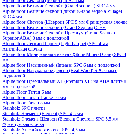
Alpine floor Секвойя (Sequoia) SPC 4 мм
Alpine floor Величие Секвойи (Grand sequoia) SPC 4 мм
Alpine floor Величие секвойи дикой (Grand sequoia Village)
SPC 4 мм
Alpine floor Chevron (Шеврон) SPC 5 мм Французская елочка
Alpine floor Величие секвойи (Grand Sequoia) 5 мм
Alpine floor Величие Секвойи Премиум (Grand Sequoia
Superior ABA) 8 мм с подложкой
Alpine floor Легкий Паркет (Light Parquet) SPC 4 мм
Английская елочка
Alpine floor Минеральный камень (Stone Mineral Core) SPC 4
мм
Alpine floor Насыщенный (Intense) SPC 6 мм с подложкой
Alpine floor Натуральное дерево (Real Wood) SPC 6 мм с
подложкой
Alpine floor Премиальный XL (Premium XL) на ABA плите 8
мм с подложкой
Alpine Floor Титан 6 мм
Alpine floor Титан Паркет 6 мм
Alpine floor Титан 8 мм
Steinholz SPC плитка
Steinholz Элемент (Element) SPC 4,5 мм
Steinholz Элемент Шеврон (Element Chevron) SPC 5,5 мм
Французская елочка
Steinholz Английская елочка SPC 4,5 мм