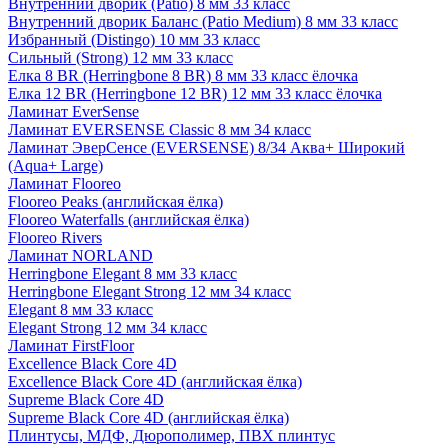
Внутренний дворик (Patio) 8 мм 33 класс
Внутренний дворик Баланс (Patio Medium) 8 мм 33 класс
Избранный (Distingo) 10 мм 33 класс
Сильный (Strong) 12 мм 33 класс
Елка 8 BR (Herringbone 8 BR) 8 мм 33 класс ёлочка
Елка 12 BR (Herringbone 12 BR) 12 мм 33 класс ёлочка
Ламинат EverSense
Ламинат EVERSENSE Classic 8 мм 34 класс
Ламинат ЭверСенсе (EVERSENSE) 8/34 Аква+ Широкий
(Aqua+ Large)
Ламинат Flooreo
Flooreo Peaks (английская ёлка)
Flooreo Waterfalls (английская ёлка)
Flooreo Rivers
Ламинат NORLAND
Herringbone Elegant 8 мм 33 класс
Herringbone Elegant Strong 12 мм 34 класс
Elegant 8 мм 33 класс
Elegant Strong 12 мм 34 класс
Ламинат FirstFloor
Excellence Black Core 4D
Excellence Black Core 4D (английская ёлка)
Supreme Black Core 4D
Supreme Black Core 4D (английская ёлка)
Плинтусы, МДФ, Дюрополимер, ПВХ плинтус