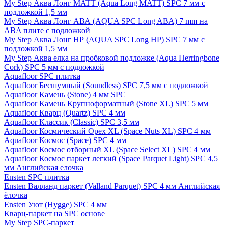
My Step Аква Лонг MATT (Aqua Long MATT) SPC 7 мм с
подложкой 1,5 мм
My Step Аква Лонг АВА (AQUA SPC Long ABA) 7 mm на
ABA плите с подложкой
My Step Аква Лонг НР (AQUA SPC Long HP) SPC 7 мм с
подложкой 1,5 мм
My Step Аква елка на пробковой подложке (Aqua Herringbone
Cork) SPC 5 мм с подложкой
Aquafloor SPC плитка
Aquafloor Бесшумный (Soundless) SPC 7,5 мм с подложкой
Aquafloor Камень (Stone) 4 мм SPC
Aquafloor Камень Крупноформатный (Stone XL) SPC 5 мм
Aquafloor Кварц (Quartz) SPC 4 мм
Aquafloor Классик (Classic) SPC 3,5 мм
Aquafloor Космический Орех XL (Space Nuts XL) SPC 4 мм
Aquafloor Космос (Space) SPC 4 мм
Aquafloor Космос отборный XL (Space Select XL) SPC 4 мм
Aquafloor Космос паркет легкий (Space Parquet Light) SPC 4,5
мм Английская елочка
Ensten SPC плитка
Ensten Валланд паркет (Valland Parquet) SPC 4 мм Английская
ёлочка
Ensten Уют (Hygge) SPC 4 мм
Кварц-паркет на SPC основе
My Step SPC-паркет