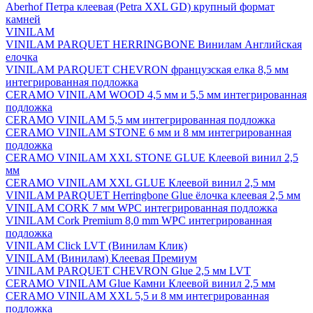
Aberhof Петра клеевая (Petra XXL GD) крупный формат
камней
VINILAM
VINILAM PARQUET HERRINGBONE Винилам Английская
елочка
VINILAM PARQUET CHEVRON французская елка 8,5 мм
интегрированная подложка
CERAMO VINILAM WOOD 4,5 мм и 5,5 мм интегрированная
подложка
CERAMO VINILAM 5,5 мм интегрированная подложка
CERAMO VINILAM STONE 6 мм и 8 мм интегрированная
подложка
CERAMO VINILAM XXL STONE GLUE Клеевой винил 2,5
мм
CERAMO VINILAM XXL GLUE Клеевой винил 2,5 мм
VINILAM PARQUET Herringbone Glue ёлочка клеевая 2,5 мм
VINILAM CORK 7 мм WPC интегрированная подложка
VINILAM Cork Premium 8,0 mm WPC интегрированная
подложка
VINILAM Click LVT (Винилам Клик)
VINILAM (Винилам) Клеевая Премиум
VINILAM PARQUET CHEVRON Glue 2,5 мм LVT
CERAMO VINILAM Glue Камни Клеевой винил 2,5 мм
CERAMO VINILAM XXL 5,5 и 8 мм интегрированная
подложка