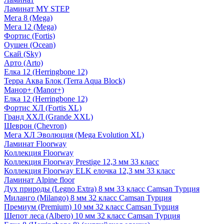
Ламинат MY STEP
Мега 8 (Mega)
Мега 12 (Mega)
Фортис (Fortis)
Оушен (Ocean)
Скай (Sky)
Арто (Arto)
Елка 12 (Herringbone 12)
Терра Аква Блок (Terra Aqua Block)
Манор+ (Manor+)
Елка 12 (Herringbone 12)
Фортис ХЛ (Fortis XL)
Гранд ХХЛ (Grande XXL)
Шеврон (Chevron)
Мега ХЛ Эволюция (Mega Evolution XL)
Ламинат Floorway
Коллекция Floorway
Коллекция Floorway Prestige 12,3 мм 33 класс
Коллекция Floorway ELK елочка 12,3 мм 33 класс
Ламинат Alpine floor
Дух природы (Legno Extra) 8 мм 33 класс Camsan Турция
Миланго (Milango) 8 мм 32 класс Camsan Турция
Премиум (Premium) 10 мм 32 класс Camsan Турция
Шепот леса (Albero) 10 мм 32 класс Camsan Турция