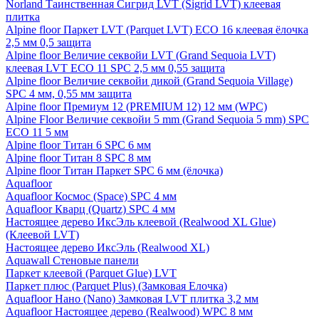
Norland Таинственная Сигрид LVT (Sigrid LVT) клеевая
плитка
Alpine floor Паркет LVT (Parquet LVT) ECO 16 клеевая ёлочка
2,5 мм 0,5 защита
Alpine floor Величие секвойи LVT (Grand Sequoia LVT)
клеевая LVT ECO 11 SPC 2,5 мм 0,55 защита
Alpine floor Величие секвойи дикой (Grand Sequoia Village)
SPC 4 мм, 0,55 мм защита
Alpine floor Премиум 12 (PREMIUM 12) 12 мм (WPC)
Alpine Floor Величие секвойи 5 mm (Grand Sequoia 5 mm) SPC
ECO 11 5 мм
Alpine floor Титан 6 SPC 6 мм
Alpine floor Титан 8 SPC 8 мм
Alpine floor Титан Паркет SPC 6 мм (ёлочка)
Aquafloor
Aquafloor Космос (Space) SPC 4 мм
Aquafloor Кварц (Quartz) SPC 4 мм
Настоящее дерево ИксЭль клеевой (Realwood XL Glue)
(Клеевой LVT)
Настоящее дерево ИксЭль (Realwood XL)
Aquawall Стеновые панели
Паркет клеевой (Parquet Glue) LVT
Паркет плюс (Parquet Plus) (Замковая Елочка)
Aquafloor Нано (Nano) Замковая LVT плитка 3,2 мм
Aquafloor Настоящее дерево (Realwood) WPC 8 мм