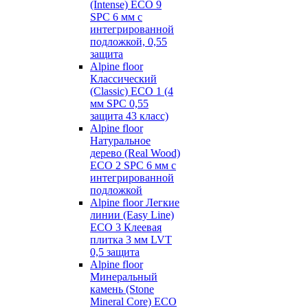
(Intense) ECO 9
SPC 6 мм с
интегрированной
подложкой, 0,55
защита
Alpine floor
Классический
(Classic) ECO 1 (4
мм SPC 0,55
защита 43 класс)
Alpine floor
Натуральное
дерево (Real Wood)
ECO 2 SPC 6 мм с
интегрированной
подложкой
Alpine floor Легкие
линии (Easy Line)
ECO 3 Клеевая
плитка 3 мм LVT
0,5 защита
Alpine floor
Минеральный
камень (Stone
Mineral Core) ECO