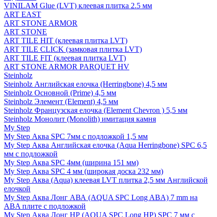
VINILAM Glue (LVT) клеевая плитка 2.5 мм
ART EAST
ART STONE ARMOR
ART STONE
ART TILE HIT (клеевая плитка LVT)
ART TILE CLICK (замковая плитка LVT)
ART TILE FIT (клеевая плитка LVT)
ART STONE ARMOR PARQUET HV
Steinholz
Steinholz Английская елочка (Herringbone) 4,5 мм
Steinholz Основной (Prime) 4,5 мм
Steinholz Элемент (Element) 4,5 мм
Steinholz Французская елочка (Element Chevron ) 5,5 мм
Steinholz Монолит (Monolith) имитация камня
My Step
My Step Аква SPC 7мм c подложкой 1,5 мм
My Step Аква Английская елочка (Aqua Herringbone) SPC 6,5
мм с подложкой
My Step Аква SPC 4мм (ширина 151 мм)
My Step Аква SPC 4 мм (широкая доска 232 мм)
My Step Аква (Aqua) клеевая LVT плитка 2,5 мм Английской
елочкой
My Step Аква Лонг АВА (AQUA SPC Long ABA) 7 mm на
ABA плите с подложкой
My Step Аква Лонг НР (AQUA SPC Long HP) SPC 7 мм с