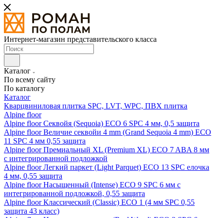
Интернет-магазин представительского класса
Каталог
По всему сайту
По каталогу
Каталог
Кварцвиниловая плитка SPC, LVT, WPC, ПВХ плитка
Alpine floor
Alpine floor Секвойя (Sequoia) ECO 6 SPC 4 мм, 0,5 защита
Alpine floor Величие секвойи 4 mm (Grand Sequoia 4 mm) ECO
11 SPC 4 мм 0,55 защита
Alpine floor Премиальный XL (Premium XL) ECO 7 ABA 8 мм
с интегрированной подложкой
Alpine floor Легкий паркет (Light Parquet) ECO 13 SPC елочка
4 мм, 0,55 защита
Alpine floor Насыщенный (Intense) ECO 9 SPC 6 мм с
интегрированной подложкой, 0,55 защита
Alpine floor Классический (Classic) ECO 1 (4 мм SPC 0,55
защита 43 класс)