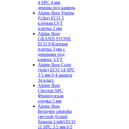
4 SPC 4 мм,
декоры под камень
Alpine floor Ультра
(Ultra) ECO 5
клеевая LVT
плитка 2 мм
Alpine floor
GRAND STONE
ECO 8 Клеевая
плитка 3 мм с
декорами под
камень, LVT
Alpine floor Соло
(Solo) ECO 14 SPC
3,5 мм 0,4 защита
34 класс
Alpine floor
Chevron SPC
Французская
елочка 5 мм
Alpine floor
Величие секвойи
светлой (Grand
Sequoia Light) ECO
11 SPC 3,5 мм 0,5