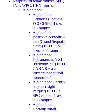
Кварцвиниловая плитка SPC,
LVT, WPC, ПВХ плитка
Alpine floor
Alpine floor
Секвойя (Sequoia)
ECO 6 SPC 4 мм,
0,5 защита
Alpine floor
Величие секвойи 4
mm (Grand Sequoia
4 mm) ECO 11 SPC
4 мм 0,55 защита
Alpine floor
Премиальный XL
(Premium XL) ECO
7 ABA 8 мм с
интегрированной
подложкой
Alpine floor Легкий
паркет (Light
Parquet) ECO 13
SPC елочка 4 мм,
0,55 защита
Alpine floor
Насыщенный