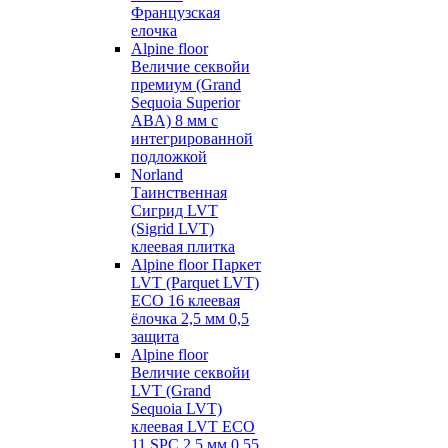
Французская
елочка
Alpine floor
Величие секвойи
премиум (Grand
Sequoia Superior
ABA) 8 мм с
интегрированной
подложкой
Norland
Таинственная
Сигрид LVT
(Sigrid LVT)
клеевая плитка
Alpine floor Паркет
LVT (Parquet LVT)
ECO 16 клеевая
ёлочка 2,5 мм 0,5
защита
Alpine floor
Величие секвойи
LVT (Grand
Sequoia LVT)
клеевая LVT ECO
11 SPC 2,5 мм 0,55