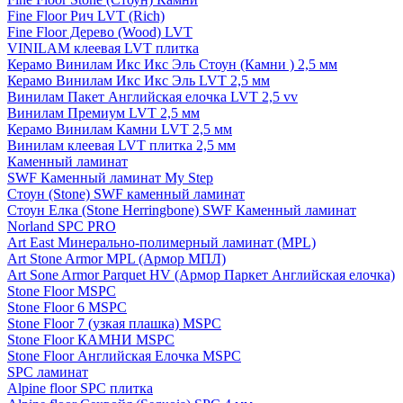
Fine Floor Рич LVT (Rich)
Fine Floor Дерево (Wood) LVT
VINILAM клеевая LVT плитка
Керамо Винилам Икс Икс Эль Стоун (Камни ) 2,5 мм
Керамо Винилам Икс Икс Эль LVT 2,5 мм
Винилам Пакет Английская елочка LVT 2,5 vv
Винилам Премиум LVT 2,5 мм
Керамо Винилам Камни LVT 2,5 мм
Винилам клеевая LVT плитка 2,5 мм
Каменный ламинат
SWF Каменный ламинат My Step
Стоун (Stone) SWF каменный ламинат
Стоун Елка (Stone Herringbone) SWF Каменный ламинат
Norland SPC PRO
Art East Минерально-полимерный ламинат (MPL)
Art Stone Armor MPL (Армор МПЛ)
Art Sone Armor Parquet HV (Армор Паркет Английская елочка)
Stone Floor MSPC
Stone Floor 6 MSPC
Stone Floor 7 (узкая плашка) MSPC
Stone Floor КАМНИ MSPC
Stone Floor Английская Елочка MSPC
SPC ламинат
Alpine floor SPC плитка