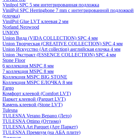
Vinilpol SPC 5 мм интегрированная подложка
VinilPol SPC Herringbone 7 mm с интегрированной подложкой
(елочка)
VinilPol Glue LVT клеевая 2 мм
Norland Neowood
UNION
Union Вида (VIDA COLLECTION) SPC 4 мм
Union Творческая (CREATIVE COLLECTION) SPC 4 мм
Union Искусство (Art collection) английская елочка 4 мм
Union Экстракт (ESSENCE COLLECTION) SPC 4 мм
Stone Floor
6 коллекция MSPC 8 мм
7 коллекция MSPC 8 мм
Коллекция MSPC BIG STONE
Коллекция MSPC ЕЛОЧКА 8 мм
Fargo
Комфорт клеевой (Comfort LVT)
Паркет клеевой (Parquet LVT)
Камень клеевой (Stone LVT)
Tulesna
TULESNA Verano Верано (Лето)
TULESNA Ottimo (Оттимо)
TULESNA Art Parquet (Арт Паркет)
TULESNA Премиум (на АБА плите)
Ламинат