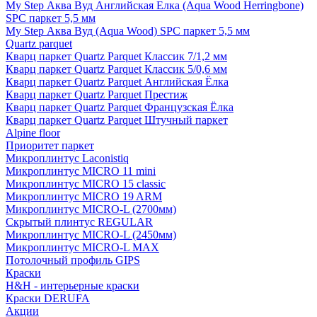
My Step Аква Вуд Английская Елка (Aqua Wood Herringbone)
SPC паркет 5,5 мм
My Step Аква Вуд (Aqua Wood) SPC паркет 5,5 мм
Quartz parquet
Кварц паркет Quartz Parquet Классик 7/1,2 мм
Кварц паркет Quartz Parquet Классик 5/0,6 мм
Кварц паркет Quartz Parquet Английская Ёлка
Кварц паркет Quartz Parquet Престиж
Кварц паркет Quartz Parquet Французская Ёлка
Кварц паркет Quartz Parquet Штучный паркет
Alpine floor
Приоритет паркет
Микроплинтус Laconistiq
Микроплинтус MICRO 11 mini
Микроплинтус MICRO 15 classic
Микроплинтус MICRO 19 ARM
Микроплинтус MICRO-L (2700мм)
Скрытый плинтус REGULAR
Микроплинтус MICRO-L (2450мм)
Микроплинтус MICRO-L MAX
Потолочный профиль GIPS
Краски
H&H - интерьерные краски
Краски DERUFA
Акции