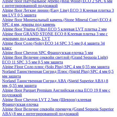
Alpine floor Натуральное дерево (Real Wood) ECO 2 SPC 6 мм
с интегрированной подложкой
Alpine floor Легкие линии (Easy Line) ECO 3 Клеевая плитка 3
мм LVT 0,5 защита
Alpine floor Минеральный камень (Stone Mineral Core) ECO 4
SPC 4 мм, декоры под камень
Alpine floor Ультра (Ultra) ECO 5 клеевая LVT плитка 2 мм
Alpine floor GRAND STONE ECO 8 Клеевая плитка 3 мм с
декорами под камень, LVT
Alpine floor Соло (Solo) ECO 14 SPC 3,5 мм 0,4 защита 34
класс
Alpine floor Chevron SPC Французская елочка 5 мм
Alpine floor Величие секвойи светлой (Grand Sequoia Light)
ECO 11 SPC 3,5 мм 0,5 мм защита
Alpine Floor Соло плюс (Solo Plus) SPC 4 мм 0,55 мм защита
Norland Таинственная Сигрид Плюс (Sigrid Plus) SPC 4 мм 0,5
мм защита
Norland Таинственная Сигрид АВА (Sigrid Superior ABA) 8
мм, 0,55 мм защита
Alpine floor Parquet Premium Английская елка ECO 19 8 мм с
подложкой
Alpine floor Chevron LVT 2.5мм (Шеврон) клеевая
Французская елочка
Alpine floor Величие секвойи премиум (Grand Sequoia Superior
ABA) 8 мм с интегрированной подложкой