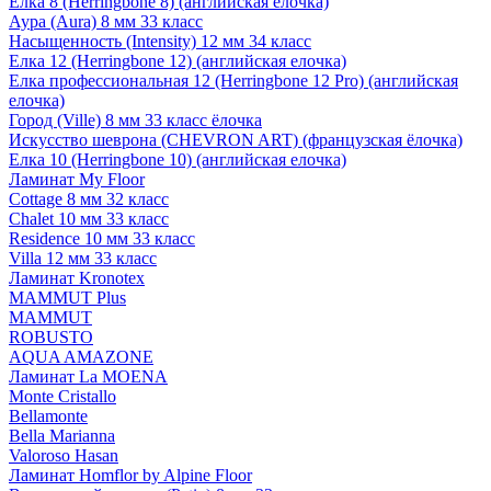
Елка 8 (Herringbone 8) (английская елочка)
Аура (Aura) 8 мм 33 класс
Насыщенность (Intensity) 12 мм 34 класс
Елка 12 (Herringbone 12) (английская елочка)
Елка профессиональная 12 (Herringbone 12 Pro) (английская
елочка)
Город (Ville) 8 мм 33 класс ёлочка
Искусство шеврона (CHEVRON ART) (французская ёлочка)
Елка 10 (Herringbone 10) (английская елочка)
Ламинат My Floor
Cottage 8 мм 32 класс
Chalet 10 мм 33 класс
Residence 10 мм 33 класс
Villa 12 мм 33 класс
Ламинат Kronotex
MAMMUT Plus
MAMMUT
ROBUSTO
AQUA AMAZONE
Ламинат La MOENA
Monte Cristallo
Bellamonte
Bella Marianna
Valoroso Hasan
Ламинат Homflor by Alpine Floor