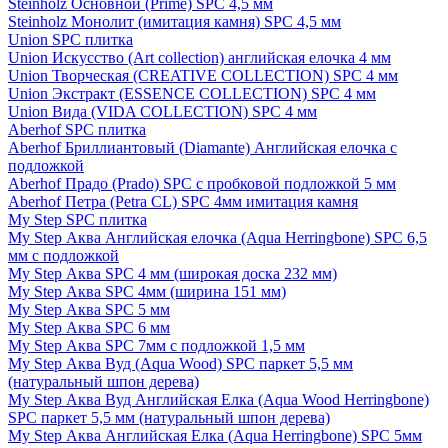
Steinholz Основной (Prime) SPC 4,5 мм
Steinholz Монолит (имитация камня) SPC 4,5 мм
Union SPC плитка
Union Искусство (Art collection) английская елочка 4 мм
Union Творческая (CREATIVE COLLECTION) SPC 4 мм
Union Экстракт (ESSENCE COLLECTION) SPC 4 мм
Union Вида (VIDA COLLECTION) SPC 4 мм
Aberhof SPC плитка
Aberhof Бриллиантовый (Diamante) Английская елочка с
подложкой
Aberhof Прадо (Prado) SPC с пробковой подложкой 5 мм
Aberhof Петра (Petra CL) SPC 4мм имитация камня
My Step SPC плитка
My Step Аква Английская елочка (Aqua Herringbone) SPC 6,5
мм с подложкой
My Step Аква SPC 4 мм (широкая доска 232 мм)
My Step Аква SPC 4мм (ширина 151 мм)
My Step Аква SPC 5 мм
My Step Аква SPC 6 мм
My Step Аква SPC 7мм c подложкой 1,5 мм
My Step Аква Вуд (Aqua Wood) SPC паркет 5,5 мм
(натуральный шпон дерева)
My Step Аква Вуд Английская Елка (Aqua Wood Herringbone)
SPC паркет 5,5 мм (натуральный шпон дерева)
My Step Аква Английская Елка (Aqua Herringbone) SPC 5мм