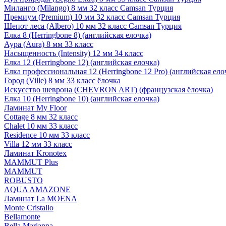
Миланго (Milango) 8 мм 32 класс Camsan Турция
Премиум (Premium) 10 мм 32 класс Camsan Турция
Шепот леса (Albero) 10 мм 32 класс Camsan Турция
Елка 8 (Herringbone 8) (английская елочка)
Аура (Aura) 8 мм 33 класс
Насыщенность (Intensity) 12 мм 34 класс
Елка 12 (Herringbone 12) (английская елочка)
Елка профессиональная 12 (Herringbone 12 Pro) (английская ело
Город (Ville) 8 мм 33 класс ёлочка
Искусство шеврона (CHEVRON ART) (французская ёлочка)
Елка 10 (Herringbone 10) (английская елочка)
Ламинат My Floor
Cottage 8 мм 32 класс
Chalet 10 мм 33 класс
Residence 10 мм 33 класс
Villa 12 мм 33 класс
Ламинат Kronotex
MAMMUT Plus
MAMMUT
ROBUSTO
AQUA AMAZONE
Ламинат La MOENA
Monte Cristallo
Bellamonte
Bella Marianna