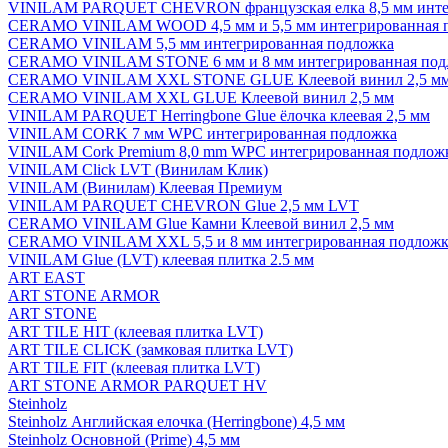
VINILAM PARQUET CHEVRON французская елка 8,5 мм инте
CERAMO VINILAM WOOD 4,5 мм и 5,5 мм интегрированная 
CERAMO VINILAM 5,5 мм интегрированная подложка
CERAMO VINILAM STONE 6 мм и 8 мм интегрированная под
CERAMO VINILAM XXL STONE GLUE Клеевой винил 2,5 м
CERAMO VINILAM XXL GLUE Клеевой винил 2,5 мм
VINILAM PARQUET Herringbone Glue ёлочка клеевая 2,5 мм
VINILAM CORK 7 мм WPC интегрированная подложка
VINILAM Cork Premium 8,0 mm WPC интегрированная подлож
VINILAM Click LVT (Винилам Клик)
VINILAM (Винилам) Клеевая Премиум
VINILAM PARQUET CHEVRON Glue 2,5 мм LVT
CERAMO VINILAM Glue Камни Клеевой винил 2,5 мм
CERAMO VINILAM XXL 5,5 и 8 мм интегрированная подложк
VINILAM Glue (LVT) клеевая плитка 2.5 мм
ART EAST
ART STONE ARMOR
ART STONE
ART TILE HIT (клеевая плитка LVT)
ART TILE CLICK (замковая плитка LVT)
ART TILE FIT (клеевая плитка LVT)
ART STONE ARMOR PARQUET HV
Steinholz
Steinholz Английская елочка (Herringbone) 4,5 мм
Steinholz Основной (Prime) 4,5 мм