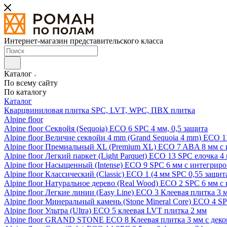
Интернет-магазин представительского класса
Каталог
По всему сайту
По каталогу
Каталог
Кварцвиниловая плитка SPC, LVT, WPC, ПВХ плитка
Alpine floor
Alpine floor Секвойя (Sequoia) ECO 6 SPC 4 мм, 0,5 защита
Alpine floor Величие секвойи 4 mm (Grand Sequoia 4 mm) ECO 1
Alpine floor Премиальный XL (Premium XL) ECO 7 ABA 8 мм с
Alpine floor Легкий паркет (Light Parquet) ECO 13 SPC елочка 4
Alpine floor Насыщенный (Intense) ECO 9 SPC 6 мм с интегрир
Alpine floor Классический (Classic) ECO 1 (4 мм SPC 0,55 защит
Alpine floor Натуральное дерево (Real Wood) ECO 2 SPC 6 мм 
Alpine floor Легкие линии (Easy Line) ECO 3 Клеевая плитка 3
Alpine floor Минеральный камень (Stone Mineral Core) ECO 4 S
Alpine floor Ультра (Ultra) ECO 5 клеевая LVT плитка 2 мм
Alpine floor GRAND STONE ECO 8 Клеевая плитка 3 мм с деко