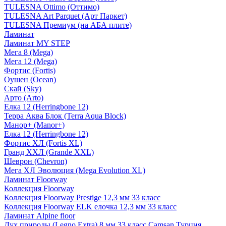
TULESNA Ottimo (Оттимо)
TULESNA Art Parquet (Арт Паркет)
TULESNA Премиум (на АБА плите)
Ламинат
Ламинат MY STEP
Мега 8 (Mega)
Мега 12 (Mega)
Фортис (Fortis)
Оушен (Ocean)
Скай (Sky)
Арто (Arto)
Елка 12 (Herringbone 12)
Терра Аква Блок (Terra Aqua Block)
Манор+ (Manor+)
Елка 12 (Herringbone 12)
Фортис ХЛ (Fortis XL)
Гранд ХХЛ (Grande XXL)
Шеврон (Chevron)
Мега ХЛ Эволюция (Mega Evolution XL)
Ламинат Floorway
Коллекция Floorway
Коллекция Floorway Prestige 12,3 мм 33 класс
Коллекция Floorway ELK елочка 12,3 мм 33 класс
Ламинат Alpine floor
Дух природы (Legno Extra) 8 мм 33 класс Camsan Турция