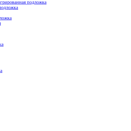
грированная подложка
подложка
ложка
м
ка
а