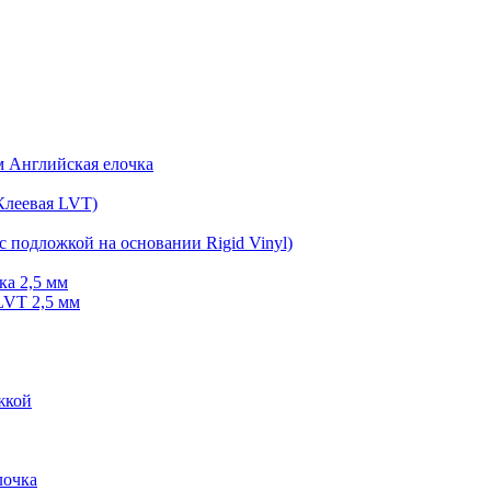
мм Английская елочка
Клеевая LVT)
с подложкой на основании Rigid Vinyl)
ка 2,5 мм
LVT 2,5 мм
жкой
очка