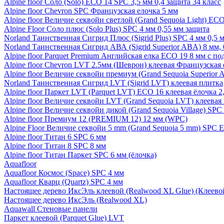
Alpine floor Соло (Solo) ECO 14 SPC 3,5 мм 0,4 защита 34 класс
Alpine floor Chevron SPC Французская елочка 5 мм
Alpine floor Величие секвойи светлой (Grand Sequoia Light) EC
Alpine Floor Соло плюс (Solo Plus) SPC 4 мм 0,55 мм защита
Norland Таинственная Сигрид Плюс (Sigrid Plus) SPC 4 мм 0,5 
Norland Таинственная Сигрид АВА (Sigrid Superior ABA) 8 мм, 
Alpine floor Parquet Premium Английская елка ECO 19 8 мм с п
Alpine floor Chevron LVT 2.5мм (Шеврон) клеевая Французская 
Alpine floor Величие секвойи премиум (Grand Sequoia Superio
Norland Таинственная Сигрид LVT (Sigrid LVT) клеевая плитка
Alpine floor Паркет LVT (Parquet LVT) ECO 16 клеевая ёлочка 2
Alpine floor Величие секвойи LVT (Grand Sequoia LVT) клеева
Alpine floor Величие секвойи дикой (Grand Sequoia Village) SPC
Alpine floor Премиум 12 (PREMIUM 12) 12 мм (WPC)
Alpine Floor Величие секвойи 5 mm (Grand Sequoia 5 mm) SPC 
Alpine floor Титан 6 SPC 6 мм
Alpine floor Титан 8 SPC 8 мм
Alpine floor Титан Паркет SPC 6 мм (ёлочка)
Aquafloor
Aquafloor Космос (Space) SPC 4 мм
Aquafloor Кварц (Quartz) SPC 4 мм
Настоящее дерево ИксЭль клеевой (Realwood XL Glue) (Клеев
Настоящее дерево ИксЭль (Realwood XL)
Aquawall Стеновые панели
Паркет клеевой (Parquet Glue) LVT