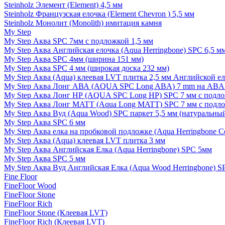
Steinholz Элемент (Element) 4,5 мм
Steinholz Французская елочка (Element Chevron ) 5,5 мм
Steinholz Монолит (Monolith) имитация камня
My Step
My Step Аква SPC 7мм c подложкой 1,5 мм
My Step Аква Английская елочка (Aqua Herringbone) SPC 6,5 м
My Step Аква SPC 4мм (ширина 151 мм)
My Step Аква SPC 4 мм (широкая доска 232 мм)
My Step Аква (Aqua) клеевая LVT плитка 2,5 мм Английской е
My Step Аква Лонг АВА (AQUA SPC Long ABA) 7 mm на ABA 
My Step Аква Лонг НР (AQUA SPC Long HP) SPC 7 мм с подло
My Step Аква Лонг MATT (Aqua Long MATT) SPC 7 мм с подло
My Step Аква Вуд (Aqua Wood) SPC паркет 5,5 мм (натуральны
My Step Аква SPC 6 мм
My Step Аква елка на пробковой подложке (Aqua Herringbone C
My Step Аква (Aqua) клеевая LVT плитка 3 мм
My Step Аква Английская Елка (Aqua Herringbone) SPC 5мм
My Step Аква SPC 5 мм
My Step Аква Вуд Английская Елка (Aqua Wood Herringbone) S
Fine Floor
FineFloor Wood
FineFloor Stone
FineFloor Rich
FineFloor Stone (Клеевая LVT)
FineFloor Rich (Клеевая LVT)