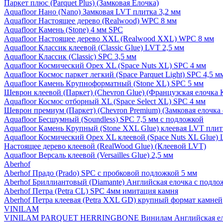
Паркет плюс (Parquet Plus) (Замковая Елочка)
Aquafloor Нано (Nano) Замковая LVT плитка 3,2 мм
Aquafloor Настоящее дерево (Realwood) WPC 8 мм
Aquafloor Камень (Stone) 4 мм SPC
Aquafloor Настоящее дерево XXL (Realwood XXL) WPC 8 мм
Aquafloor Классик клеевой (Classic Glue) LVT 2,5 мм
Aquafloor Классик (Classic) SPC 3,5 мм
Aquafloor Космический Орех XL (Space Nuts XL) SPC 4 мм
Aquafloor Космос паркет легкий (Space Parquet Light) SPC 4,5 
Aquafloor Камень Крупноформатный (Stone XL) SPC 5 мм
Шеврон клеевой (Паркет) (Chevron Glue) (Французская елочка 
Aquafloor Космос отборный XL (Space Select XL) SPC 4 мм
Шеврон премиум (Паркет) (Chevron Premium) (Замковая елочка 
Aquafloor Бесшумный (Soundless) SPC 7,5 мм с подложкой
Aquafloor Камень Крупный (Stone XXL Glue) клеевая LVT плит
Aquafloor Космический Орех XL клеевой (Space Nuts XL Glue) 
Настоящее дерево клеевой (RealWood Glue) (Клеевой LVT)
Aquafloor Версаль клеевой (Versailles Glue) 2,5 мм
Aberhof
Aberhof Прадо (Prado) SPC с пробковой подложкой 5 мм
Aberhof Бриллиантовый (Diamante) Английская елочка с подло
Aberhof Петра (Petra CL) SPC 4мм имитация камня
Aberhof Петра клеевая (Petra XXL GD) крупный формат камней
VINILAM
VINILAM PARQUET HERRINGBONE Винилам Английская ел