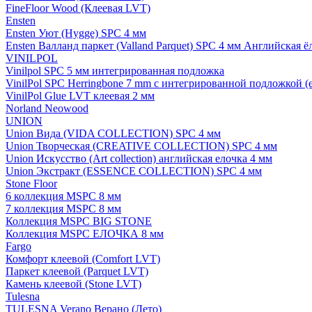
FineFloor Wood (Клеевая LVT)
Ensten
Ensten Уют (Hygge) SPC 4 мм
Ensten Валланд паркет (Valland Parquet) SPC 4 мм Английская ё
VINILPOL
Vinilpol SPC 5 мм интегрированная подложка
VinilPol SPC Herringbone 7 mm с интегрированной подложкой (
VinilPol Glue LVT клеевая 2 мм
Norland Neowood
UNION
Union Вида (VIDA COLLECTION) SPC 4 мм
Union Творческая (CREATIVE COLLECTION) SPC 4 мм
Union Искусство (Art collection) английская елочка 4 мм
Union Экстракт (ESSENCE COLLECTION) SPC 4 мм
Stone Floor
6 коллекция MSPC 8 мм
7 коллекция MSPC 8 мм
Коллекция MSPC BIG STONE
Коллекция MSPC ЕЛОЧКА 8 мм
Fargo
Комфорт клеевой (Comfort LVT)
Паркет клеевой (Parquet LVT)
Камень клеевой (Stone LVT)
Tulesna
TULESNA Verano Верано (Лето)