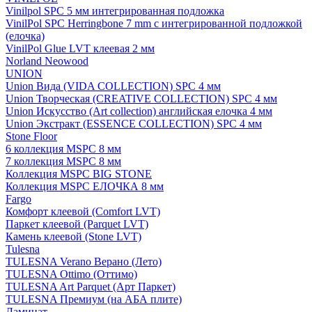
Vinilpol SPC 5 мм интегрированная подложка
VinilPol SPC Herringbone 7 mm с интегрированной подложкой
(елочка)
VinilPol Glue LVT клеевая 2 мм
Norland Neowood
UNION
Union Вида (VIDA COLLECTION) SPC 4 мм
Union Творческая (CREATIVE COLLECTION) SPC 4 мм
Union Искусство (Art collection) английская елочка 4 мм
Union Экстракт (ESSENCE COLLECTION) SPC 4 мм
Stone Floor
6 коллекция MSPC 8 мм
7 коллекция MSPC 8 мм
Коллекция MSPC BIG STONE
Коллекция MSPC ЕЛОЧКА 8 мм
Fargo
Комфорт клеевой (Comfort LVT)
Паркет клеевой (Parquet LVT)
Камень клеевой (Stone LVT)
Tulesna
TULESNA Verano Верано (Лето)
TULESNA Ottimo (Оттимо)
TULESNA Art Parquet (Арт Паркет)
TULESNA Премиум (на АБА плите)
Ламинат