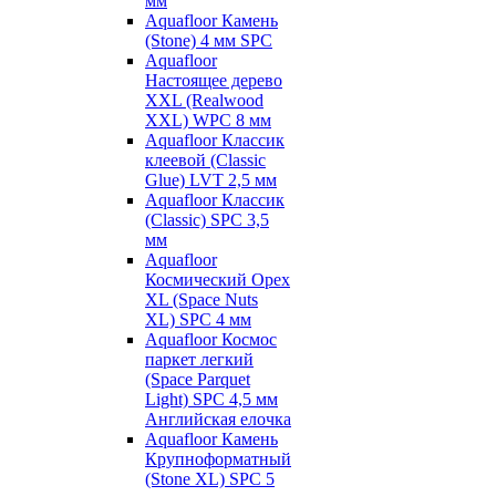
мм
Aquafloor Камень
(Stone) 4 мм SPC
Aquafloor
Настоящее дерево
XXL (Realwood
XXL) WPC 8 мм
Aquafloor Классик
клеевой (Classic
Glue) LVT 2,5 мм
Aquafloor Классик
(Classic) SPC 3,5
мм
Aquafloor
Космический Орех
XL (Space Nuts
XL) SPC 4 мм
Aquafloor Космос
паркет легкий
(Space Parquet
Light) SPC 4,5 мм
Английская елочка
Aquafloor Камень
Крупноформатный
(Stone XL) SPC 5