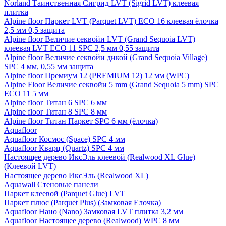
Norland Таинственная Сигрид LVT (Sigrid LVT) клеевая
плитка
Alpine floor Паркет LVT (Parquet LVT) ECO 16 клеевая ёлочка
2,5 мм 0,5 защита
Alpine floor Величие секвойи LVT (Grand Sequoia LVT)
клеевая LVT ECO 11 SPC 2,5 мм 0,55 защита
Alpine floor Величие секвойи дикой (Grand Sequoia Village)
SPC 4 мм, 0,55 мм защита
Alpine floor Премиум 12 (PREMIUM 12) 12 мм (WPC)
Alpine Floor Величие секвойи 5 mm (Grand Sequoia 5 mm) SPC
ECO 11 5 мм
Alpine floor Титан 6 SPC 6 мм
Alpine floor Титан 8 SPC 8 мм
Alpine floor Титан Паркет SPC 6 мм (ёлочка)
Aquafloor
Aquafloor Космос (Space) SPC 4 мм
Aquafloor Кварц (Quartz) SPC 4 мм
Настоящее дерево ИксЭль клеевой (Realwood XL Glue)
(Клеевой LVT)
Настоящее дерево ИксЭль (Realwood XL)
Aquawall Стеновые панели
Паркет клеевой (Parquet Glue) LVT
Паркет плюс (Parquet Plus) (Замковая Елочка)
Aquafloor Нано (Nano) Замковая LVT плитка 3,2 мм
Aquafloor Настоящее дерево (Realwood) WPC 8 мм