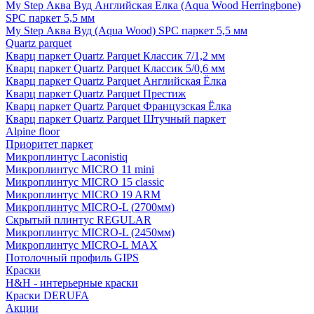
My Step Аква Вуд Английская Елка (Aqua Wood Herringbone)
SPC паркет 5,5 мм
My Step Аква Вуд (Aqua Wood) SPC паркет 5,5 мм
Quartz parquet
Кварц паркет Quartz Parquet Классик 7/1,2 мм
Кварц паркет Quartz Parquet Классик 5/0,6 мм
Кварц паркет Quartz Parquet Английская Ёлка
Кварц паркет Quartz Parquet Престиж
Кварц паркет Quartz Parquet Французская Ёлка
Кварц паркет Quartz Parquet Штучный паркет
Alpine floor
Приоритет паркет
Микроплинтус Laconistiq
Микроплинтус MICRO 11 mini
Микроплинтус MICRO 15 classic
Микроплинтус MICRO 19 ARM
Микроплинтус MICRO-L (2700мм)
Скрытый плинтус REGULAR
Микроплинтус MICRO-L (2450мм)
Микроплинтус MICRO-L MAX
Потолочный профиль GIPS
Краски
H&H - интерьерные краски
Краски DERUFA
Акции