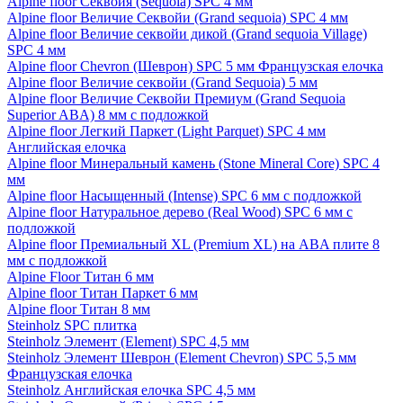
Alpine floor Секвойя (Sequoia) SPC 4 мм
Alpine floor Величие Секвойи (Grand sequoia) SPC 4 мм
Alpine floor Величие секвойи дикой (Grand sequoia Village)
SPC 4 мм
Alpine floor Chevron (Шеврон) SPC 5 мм Французская елочка
Alpine floor Величие секвойи (Grand Sequoia) 5 мм
Alpine floor Величие Секвойи Премиум (Grand Sequoia
Superior ABA) 8 мм с подложкой
Alpine floor Легкий Паркет (Light Parquet) SPC 4 мм
Английская елочка
Alpine floor Минеральный камень (Stone Mineral Core) SPC 4
мм
Alpine floor Насыщенный (Intense) SPC 6 мм с подложкой
Alpine floor Натуральное дерево (Real Wood) SPC 6 мм с
подложкой
Alpine floor Премиальный XL (Premium XL) на ABA плите 8
мм с подложкой
Alpine Floor Титан 6 мм
Alpine floor Титан Паркет 6 мм
Alpine floor Титан 8 мм
Steinholz SPC плитка
Steinholz Элемент (Element) SPC 4,5 мм
Steinholz Элемент Шеврон (Element Chevron) SPC 5,5 мм
Французская елочка
Steinholz Английская елочка SPC 4,5 мм