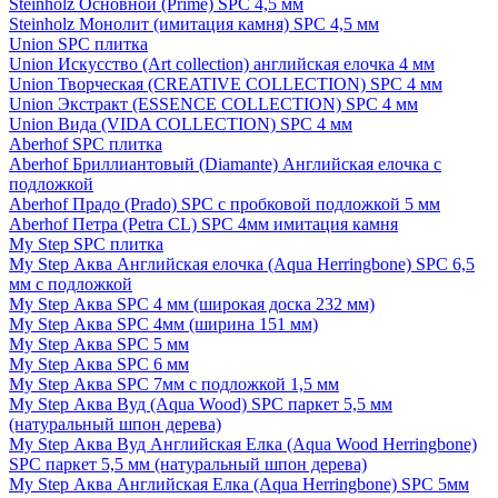
Steinholz Основной (Prime) SPC 4,5 мм
Steinholz Монолит (имитация камня) SPC 4,5 мм
Union SPC плитка
Union Искусство (Art collection) английская елочка 4 мм
Union Творческая (CREATIVE COLLECTION) SPC 4 мм
Union Экстракт (ESSENCE COLLECTION) SPC 4 мм
Union Вида (VIDA COLLECTION) SPC 4 мм
Aberhof SPC плитка
Aberhof Бриллиантовый (Diamante) Английская елочка с
подложкой
Aberhof Прадо (Prado) SPC с пробковой подложкой 5 мм
Aberhof Петра (Petra CL) SPC 4мм имитация камня
My Step SPC плитка
My Step Аква Английская елочка (Aqua Herringbone) SPC 6,5
мм с подложкой
My Step Аква SPC 4 мм (широкая доска 232 мм)
My Step Аква SPC 4мм (ширина 151 мм)
My Step Аква SPC 5 мм
My Step Аква SPC 6 мм
My Step Аква SPC 7мм c подложкой 1,5 мм
My Step Аква Вуд (Aqua Wood) SPC паркет 5,5 мм
(натуральный шпон дерева)
My Step Аква Вуд Английская Елка (Aqua Wood Herringbone)
SPC паркет 5,5 мм (натуральный шпон дерева)
My Step Аква Английская Елка (Aqua Herringbone) SPC 5мм