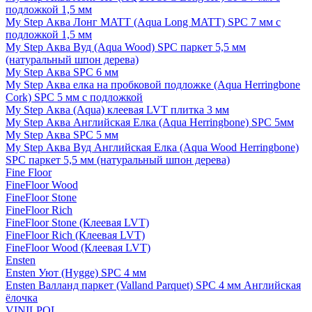
подложкой 1,5 мм
My Step Аква Лонг MATT (Aqua Long MATT) SPC 7 мм с
подложкой 1,5 мм
My Step Аква Вуд (Aqua Wood) SPC паркет 5,5 мм
(натуральный шпон дерева)
My Step Аква SPC 6 мм
My Step Аква елка на пробковой подложке (Aqua Herringbone
Cork) SPC 5 мм с подложкой
My Step Аква (Aqua) клеевая LVT плитка 3 мм
My Step Аква Английская Елка (Aqua Herringbone) SPC 5мм
My Step Аква SPC 5 мм
My Step Аква Вуд Английская Елка (Aqua Wood Herringbone)
SPC паркет 5,5 мм (натуральный шпон дерева)
Fine Floor
FineFloor Wood
FineFloor Stone
FineFloor Rich
FineFloor Stone (Клеевая LVT)
FineFloor Rich (Клеевая LVT)
FineFloor Wood (Клеевая LVT)
Ensten
Ensten Уют (Hygge) SPC 4 мм
Ensten Валланд паркет (Valland Parquet) SPC 4 мм Английская
ёлочка
VINILPOL