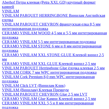
Aberhof Петра клеевая (Petra XXL GD) крупный формат
камней
VINILAM
VINILAM PARQUET HERRINGBONE Винилам Английская
елочка
VINILAM PARQUET CHEVRON французская елка 8,5 мм
интегрированная подложка
CERAMO VINILAM WOOD 4,5 мм и 5,5 мм интегрированная
подложка
CERAMO VINILAM 5,5 мм интегрированная подложка
CERAMO VINILAM STONE 6 мм и 8 мм интегрированная
подложка
CERAMO VINILAM XXL STONE GLUE Клеевой винил 2,5
мм
CERAMO VINILAM XXL GLUE Клеевой винил 2,5 мм
VINILAM PARQUET Herringbone Glue ёлочка клеевая 2,5 мм
VINILAM CORK 7 мм WPC интегрированная подложка
VINILAM Cork Premium 8,0 mm WPC интегрированная
подложка
VINILAM Click LVT (Винилам Клик)
VINILAM (Винилам) Клеевая Премиум
VINILAM PARQUET CHEVRON Glue 2,5 мм LVT
CERAMO VINILAM Glue Камни Клеевой винил 2,5 мм
CERAMO VINILAM XXL 5,5 и 8 мм интегрированная
подложка