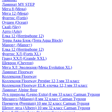
Ламинат MY STEP
Мега 8 (Mega)
Мега 12 (Mega)
Фортис (Fortis)
Оушен (Ocean)
Скай (Sky)
Арто (Arto)
Елка 12 (Herringbone 12)
Терра Аква Блок (Terra Aqua Block)
Манор+ (Manor+)
Елка 12 (Herringbone 12)
Фортис ХЛ (Fortis XL)
Гранд ХХЛ (Grande XXL)
Шеврон (Chevron)
Мега ХЛ Эволюция (Mega Evolution XL)
Ламинат Floorway
Коллекция Floorway
Коллекция Floorway Prestige 12,3 мм 33 класс
Коллекция Floorway ELK елочка 12,3 мм 33 класс
Ламинат Alpine floor
Дух природы (Legno Extra) 8 мм 33 класс Camsan Турция
Миланго (Milango) 8 мм 32 класс Camsan Турция
Премиум (Premium) 10 мм 32 класс Camsan Турция
Шепот леса (Albero) 10 мм 32 класс Camsan Турция