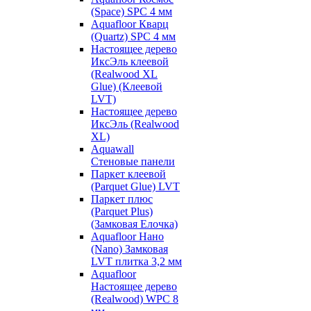
(Space) SPC 4 мм
Aquafloor Кварц
(Quartz) SPC 4 мм
Настоящее дерево
ИксЭль клеевой
(Realwood XL
Glue) (Клеевой
LVT)
Настоящее дерево
ИксЭль (Realwood
XL)
Aquawall
Стеновые панели
Паркет клеевой
(Parquet Glue) LVT
Паркет плюс
(Parquet Plus)
(Замковая Елочка)
Aquafloor Нано
(Nano) Замковая
LVT плитка 3,2 мм
Aquafloor
Настоящее дерево
(Realwood) WPC 8