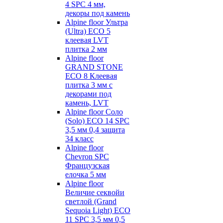
4 SPC 4 мм,
декоры под камень
Alpine floor Ультра
(Ultra) ECO 5
клеевая LVT
плитка 2 мм
Alpine floor
GRAND STONE
ECO 8 Клеевая
плитка 3 мм с
декорами под
камень, LVT
Alpine floor Соло
(Solo) ECO 14 SPC
3,5 мм 0,4 защита
34 класс
Alpine floor
Chevron SPC
Французская
елочка 5 мм
Alpine floor
Величие секвойи
светлой (Grand
Sequoia Light) ECO
11 SPC 3,5 мм 0,5