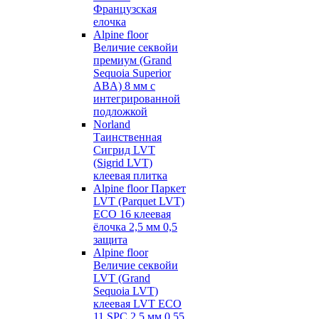
Французская
елочка
Alpine floor
Величие секвойи
премиум (Grand
Sequoia Superior
ABA) 8 мм с
интегрированной
подложкой
Norland
Таинственная
Сигрид LVT
(Sigrid LVT)
клеевая плитка
Alpine floor Паркет
LVT (Parquet LVT)
ECO 16 клеевая
ёлочка 2,5 мм 0,5
защита
Alpine floor
Величие секвойи
LVT (Grand
Sequoia LVT)
клеевая LVT ECO
11 SPC 2,5 мм 0,55