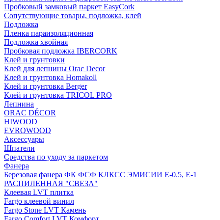
Пробковый замковый паркет EasyCork
Сопутствующие товары, подложка, клей
Подложка
Пленка параизоляционная
Подложка хвойная
Пробковая подложка IBERCORK
Клей и грунтовки
Клей для лепнины Orac Decor
Клей и грунтовка Homakoll
Клей и грунтовка Berger
Клей и грунтовка TRICOL PRO
Лепнина
ORAC DÉCOR
HIWOOD
EVROWOOD
Аксессуары
Шпатели
Средства по уходу за паркетом
Фанера
Березовая фанера ФК ФСФ КЛКСС ЭМИСИИ Е-0.5, Е-1
РАСПИЛЕННАЯ "СВЕЗА"
Клеевая LVT плитка
Fargo клеевой винил
Fargo Stone LVT Камень
Fargo Comfort LVT Комфорт