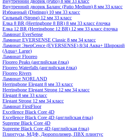
Внутренний дворик (Patio) 8 мм 33 класс
Внутренний дворик Баланс (Patio Medium) 8 мм 33 класс
Избранный (Distingo) 10 мм 33 класс
Сильный (Strong) 12 мм 33 класс
Елка 8 BR (Herringbone 8 BR) 8 мм 33 класс ёлочка
Елка 12 BR (Herringbone 12 BR) 12 мм 33 класс ёлочка
Ламинат EverSense
Ламинат EVERSENSE Classic 8 мм 34 класс
Ламинат ЭверСенсе (EVERSENSE) 8/34 Аква+ Широкий
(Aqua+ Large)
Ламинат Flooreo
Flooreo Peaks (английская ёлка)
Flooreo Waterfalls (английская ёлка)
Flooreo Rivers
Ламинат NORLAND
Herringbone Elegant 8 мм 33 класс
Herringbone Elegant Strong 12 мм 34 класс
Elegant 8 мм 33 класс
Elegant Strong 12 мм 34 класс
Ламинат FirstFloor
Excellence Black Core 4D
Excellence Black Core 4D (английская ёлка)
Supreme Black Core 4D
Supreme Black Core 4D (английская ёлка)
Плинтусы, МДФ, Дюрополимер, ПВХ плинтус