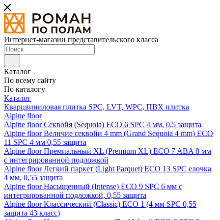
Интернет-магазин представительского класса
Каталог
По всему сайту
По каталогу
Каталог
Кварцвиниловая плитка SPC, LVT, WPC, ПВХ плитка
Alpine floor
Alpine floor Секвойя (Sequoia) ECO 6 SPC 4 мм, 0,5 защита
Alpine floor Величие секвойи 4 mm (Grand Sequoia 4 mm) ECO
11 SPC 4 мм 0,55 защита
Alpine floor Премиальный XL (Premium XL) ECO 7 ABA 8 мм
с интегрированной подложкой
Alpine floor Легкий паркет (Light Parquet) ECO 13 SPC елочка
4 мм, 0,55 защита
Alpine floor Насыщенный (Intense) ECO 9 SPC 6 мм с
интегрированной подложкой, 0,55 защита
Alpine floor Классический (Classic) ECO 1 (4 мм SPC 0,55
защита 43 класс)