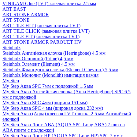
VINILAM Glue (LVT) клеевая плитка 2.5 мм
ART EAST
ART STONE ARMOR
ART STONE
ART TILE HIT (клеевая плитка LVT)
ART TILE CLICK (замковая плитка LVT)
ART TILE FIT (клеевая плитка LVT)
ART STONE ARMOR PARQUET HV
Steinholz
Steinholz Английская елочка (Herringbone) 4,5 мм
Steinholz Основной (Prime) 4,5 мм
Steinholz Элемент (Element) 4,5 мм
Steinholz Французская елочка (Element Chevron ) 5,5 мм
Steinholz Монолит (Monolith) имитация камня
My Step
My Step Аква SPC 7мм c подложкой 1,5 мм
My Step Аква Английская елочка (Aqua Herringbone) SPC 6,5
мм с подложкой
My Step Аква SPC 4мм (ширина 151 мм)
My Step Аква SPC 4 мм (широкая доска 232 мм)
My Step Аква (Aqua) клеевая LVT плитка 2,5 мм Английской
елочкой
My Step Аква Лонг АВА (AQUA SPC Long ABA) 7 mm на
ABA плите с подложкой
My Step Аква Лонг НР (AQUA SPC Long HP) SPC 7 мм с