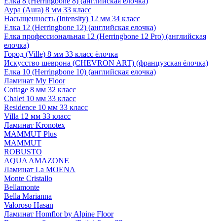
Елка 8 (Herringbone 8) (английская елочка)
Аура (Aura) 8 мм 33 класс
Насыщенность (Intensity) 12 мм 34 класс
Елка 12 (Herringbone 12) (английская елочка)
Елка профессиональная 12 (Herringbone 12 Pro) (английская
елочка)
Город (Ville) 8 мм 33 класс ёлочка
Искусство шеврона (CHEVRON ART) (французская ёлочка)
Елка 10 (Herringbone 10) (английская елочка)
Ламинат My Floor
Cottage 8 мм 32 класс
Chalet 10 мм 33 класс
Residence 10 мм 33 класс
Villa 12 мм 33 класс
Ламинат Kronotex
MAMMUT Plus
MAMMUT
ROBUSTO
AQUA AMAZONE
Ламинат La MOENA
Monte Cristallo
Bellamonte
Bella Marianna
Valoroso Hasan
Ламинат Homflor by Alpine Floor