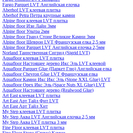
Fargo Parquet LVT Английская елочка
Aberhof LVT клеевая плитка
Aberhof Petra Петра крупные камни
Alpine floor клеевая LVT плитка
Alpine floor Изи Лайн 3мм
Alpine floor Ультра 2мм
Alpine floor Гранд Стоне Великие Камни 3мм
Alpine floor Шеврон LVT Французская елка 2,5 мм
Alpine floor Parquet LVT Английская елочка 2,5мм
Norland Таинственная Сигрид (Sigrid LVT)
Aquafloor клеевая LVT плитка
Aquafloor Настоящее дерево Икс Эль LVT клеевой
Aquafloor Parquer Glue (Паркет Глю) Английская елка
Aquafloor Chevron Glue LVT Французская елка
Aquafloor Камни Икс Икс Эль (Stone XXL Glue) LVT
Aquafloor Орех Икс Эль (Space Nuts XL Glue) LVT
Aquafloor Настоящее дерево (Realwood Glue)
Art East клеевая LVT плитка
Art East Арт Тайл Фит LVT
Art East Арт Тайл Хит
My Step клеевая LVT плитка
My Step Аква LVT Английская елочка 2,5 мм
My Step Аква LVT плитка 3 мм
Fine Floor клеевая LVT плитка
Fine Floor Stone (Стоун) Камни