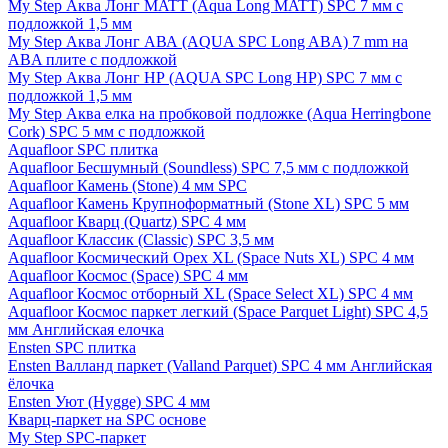
My Step Аква Лонг MATT (Aqua Long MATT) SPC 7 мм с
подложкой 1,5 мм
My Step Аква Лонг АВА (AQUA SPC Long ABA) 7 mm на
ABA плите с подложкой
My Step Аква Лонг НР (AQUA SPC Long HP) SPC 7 мм с
подложкой 1,5 мм
My Step Аква елка на пробковой подложке (Aqua Herringbone
Cork) SPC 5 мм с подложкой
Aquafloor SPC плитка
Aquafloor Бесшумный (Soundless) SPC 7,5 мм с подложкой
Aquafloor Камень (Stone) 4 мм SPC
Aquafloor Камень Крупноформатный (Stone XL) SPC 5 мм
Aquafloor Кварц (Quartz) SPC 4 мм
Aquafloor Классик (Classic) SPC 3,5 мм
Aquafloor Космический Орех XL (Space Nuts XL) SPC 4 мм
Aquafloor Космос (Space) SPC 4 мм
Aquafloor Космос отборный XL (Space Select XL) SPC 4 мм
Aquafloor Космос паркет легкий (Space Parquet Light) SPC 4,5
мм Английская елочка
Ensten SPC плитка
Ensten Валланд паркет (Valland Parquet) SPC 4 мм Английская
ёлочка
Ensten Уют (Hygge) SPC 4 мм
Кварц-паркет на SPC основе
My Step SPC-паркет