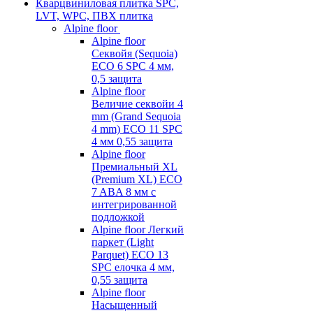
Кварцвиниловая плитка SPC,
LVT, WPC, ПВХ плитка
Alpine floor
Alpine floor
Секвойя (Sequoia)
ECO 6 SPC 4 мм,
0,5 защита
Alpine floor
Величие секвойи 4
mm (Grand Sequoia
4 mm) ECO 11 SPC
4 мм 0,55 защита
Alpine floor
Премиальный XL
(Premium XL) ECO
7 ABA 8 мм с
интегрированной
подложкой
Alpine floor Легкий
паркет (Light
Parquet) ECO 13
SPC елочка 4 мм,
0,55 защита
Alpine floor
Насыщенный