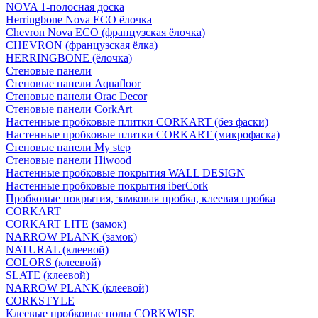
NOVA 1-полосная доска
Herringbone Nova ECO ёлочка
Chevron Nova ECO (французская ёлочка)
CHEVRON (французская ёлка)
HERRINGBONE (ёлочка)
Стеновые панели
Стеновые панели Aquafloor
Стеновые панели Orac Decor
Стеновые панели CorkArt
Настенные пробковые плитки CORKART (без фаски)
Настенные пробковые плитки CORKART (микрофаска)
Стеновые панели My step
Стеновые панели Hiwood
Настенные пробковые покрытия WALL DESIGN
Настенные пробковые покрытия iberCork
Пробковые покрытия, замковая пробка, клеевая пробка
CORKART
CORKART LITE (замок)
NARROW PLANK (замок)
NATURAL (клеевой)
COLORS (клеевой)
SLATE (клеевой)
NARROW PLANK (клеевой)
CORKSTYLE
Клеевые пробковые полы CORKWISE