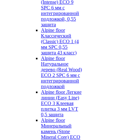
(Intense) ECO 9
SPC 6 мм с
интегрированной
подложкой, 0,55
защита
Alpine floor
Классический
(Classic) ECO 1 (4
мм SPC 0,55
защита 43 класс)
Alpine floor
Натуральное
дерево (Real Wood)
ECO 2 SPC 6 мм с
интегрированной
подложкой
Alpine floor Легкие
линии (Easy Line)
ECO 3 Клеевая
плитка 3 мм LVT
0,5 защита
Alpine floor
Минеральный
камень (Stone
Mineral Core) ECO