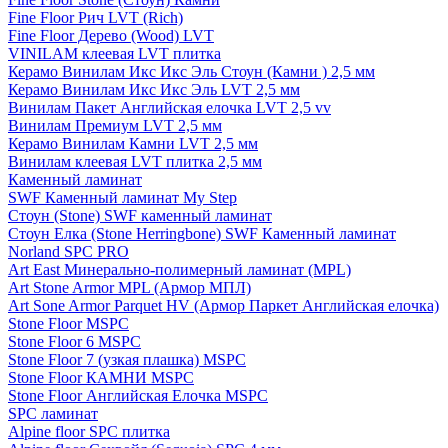
Fine Floor Рич LVT (Rich)
Fine Floor Дерево (Wood) LVT
VINILAM клеевая LVT плитка
Керамо Винилам Икс Икс Эль Стоун (Камни ) 2,5 мм
Керамо Винилам Икс Икс Эль LVT 2,5 мм
Винилам Пакет Английская елочка LVT 2,5 vv
Винилам Премиум LVT 2,5 мм
Керамо Винилам Камни LVT 2,5 мм
Винилам клеевая LVT плитка 2,5 мм
Каменный ламинат
SWF Каменный ламинат My Step
Стоун (Stone) SWF каменный ламинат
Стоун Елка (Stone Herringbone) SWF Каменный ламинат
Norland SPC PRO
Art East Минерально-полимерный ламинат (MPL)
Art Stone Armor MPL (Армор МПЛ)
Art Sone Armor Parquet HV (Армор Паркет Английская елочка)
Stone Floor MSPC
Stone Floor 6 MSPC
Stone Floor 7 (узкая плашка) MSPC
Stone Floor КАМНИ MSPC
Stone Floor Английская Елочка MSPC
SPC ламинат
Alpine floor SPC плитка