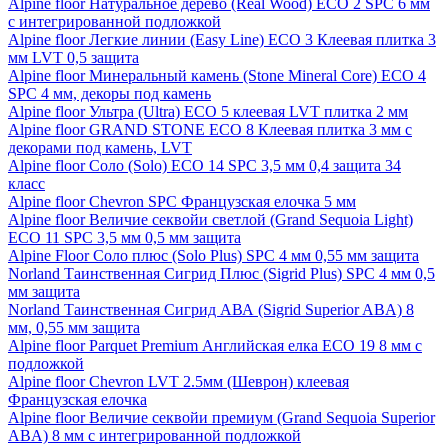
Alpine floor Натуральное дерево (Real Wood) ECO 2 SPC 6 мм
с интегрированной подложкой
Alpine floor Легкие линии (Easy Line) ECO 3 Клеевая плитка 3
мм LVT 0,5 защита
Alpine floor Минеральный камень (Stone Mineral Core) ECO 4
SPC 4 мм, декоры под камень
Alpine floor Ультра (Ultra) ECO 5 клеевая LVT плитка 2 мм
Alpine floor GRAND STONE ECO 8 Клеевая плитка 3 мм с
декорами под камень, LVT
Alpine floor Соло (Solo) ECO 14 SPC 3,5 мм 0,4 защита 34
класс
Alpine floor Chevron SPC Французская елочка 5 мм
Alpine floor Величие секвойи светлой (Grand Sequoia Light)
ECO 11 SPC 3,5 мм 0,5 мм защита
Alpine Floor Соло плюс (Solo Plus) SPC 4 мм 0,55 мм защита
Norland Таинственная Сигрид Плюс (Sigrid Plus) SPC 4 мм 0,5
мм защита
Norland Таинственная Сигрид АВА (Sigrid Superior ABA) 8
мм, 0,55 мм защита
Alpine floor Parquet Premium Английская елка ECO 19 8 мм с
подложкой
Alpine floor Chevron LVT 2.5мм (Шеврон) клеевая
Французская елочка
Alpine floor Величие секвойи премиум (Grand Sequoia Superior
ABA) 8 мм с интегрированной подложкой