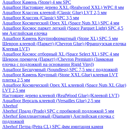
Aquafloor Камень (Stone) 4 мм SPC
Aquafloor Настоящее дерево XXL (Realwood XXL) WPC 8 мм
Aquafloor Классик клеевой (Classic Glue) LVT 2,5 мм
Aquafloor Классик (Classic) SPC 3,5 мм
Aquafloor Космический Орех XL (Space Nuts XL) SPC 4 мм
Aquafloor Космос паркет легкий (Space Parquet Light) SPC 4,5
мм Английская елочка
Aquafloor Камень Крупноформатный (Stone XL) SPC 5 мм
Шеврон клеевой (Паркет) (Chevron Glue) (Французская елочка
Клеевая LVT)
Aquafloor Космос отборный XL (Space Select XL) SPC 4 мм
Шеврон премиум (Паркет) (Chevron Premium) (Замковая
елочка с подложкой на основании Rigid Vinyl)
Aquafloor Бесшумный (Soundless) SPC 7,5 мм с подложкой
Aquafloor Камень Крупный (Stone XXL Glue) клеевая LVT
плитка 2,5 мм
Aquafloor Космический Орех XL клеевой (Space Nuts XL Glue)
LVT 2,5 мм
Настоящее дерево клеевой (RealWood Glue) (Клеевой LVT)
Aquafloor Версаль клеевой (Versailles Glue) 2,5 мм
Aberhof
Aberhof Прадо (Prado) SPC с пробковой подложкой 5 мм
Aberhof Бриллиантовый (Diamante) Английская елочка с
подложкой
Aberhof Петра (Petra CL) SPC 4мм имитация камня