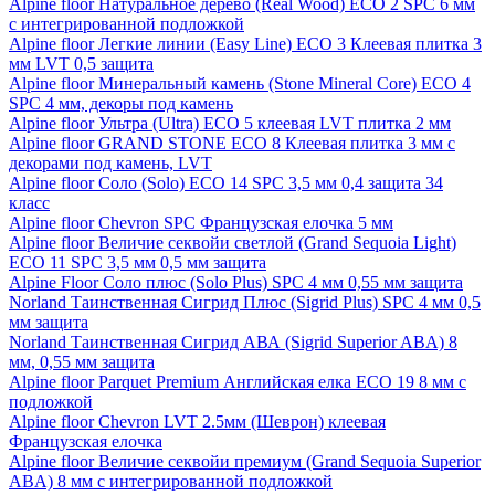
Alpine floor Натуральное дерево (Real Wood) ECO 2 SPC 6 мм
с интегрированной подложкой
Alpine floor Легкие линии (Easy Line) ECO 3 Клеевая плитка 3
мм LVT 0,5 защита
Alpine floor Минеральный камень (Stone Mineral Core) ECO 4
SPC 4 мм, декоры под камень
Alpine floor Ультра (Ultra) ECO 5 клеевая LVT плитка 2 мм
Alpine floor GRAND STONE ECO 8 Клеевая плитка 3 мм с
декорами под камень, LVT
Alpine floor Соло (Solo) ECO 14 SPC 3,5 мм 0,4 защита 34
класс
Alpine floor Chevron SPC Французская елочка 5 мм
Alpine floor Величие секвойи светлой (Grand Sequoia Light)
ECO 11 SPC 3,5 мм 0,5 мм защита
Alpine Floor Соло плюс (Solo Plus) SPC 4 мм 0,55 мм защита
Norland Таинственная Сигрид Плюс (Sigrid Plus) SPC 4 мм 0,5
мм защита
Norland Таинственная Сигрид АВА (Sigrid Superior ABA) 8
мм, 0,55 мм защита
Alpine floor Parquet Premium Английская елка ECO 19 8 мм с
подложкой
Alpine floor Chevron LVT 2.5мм (Шеврон) клеевая
Французская елочка
Alpine floor Величие секвойи премиум (Grand Sequoia Superior
ABA) 8 мм с интегрированной подложкой