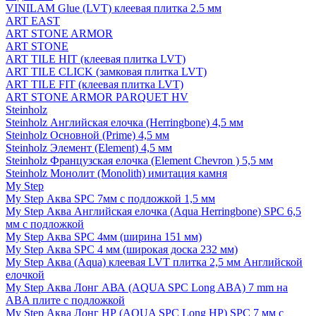
VINILAM Glue (LVT) клеевая плитка 2.5 мм
ART EAST
ART STONE ARMOR
ART STONE
ART TILE HIT (клеевая плитка LVT)
ART TILE CLICK (замковая плитка LVT)
ART TILE FIT (клеевая плитка LVT)
ART STONE ARMOR PARQUET HV
Steinholz
Steinholz Английская елочка (Herringbone) 4,5 мм
Steinholz Основной (Prime) 4,5 мм
Steinholz Элемент (Element) 4,5 мм
Steinholz Французская елочка (Element Chevron ) 5,5 мм
Steinholz Монолит (Monolith) имитация камня
My Step
My Step Аква SPC 7мм c подложкой 1,5 мм
My Step Аква Английская елочка (Aqua Herringbone) SPC 6,5
мм с подложкой
My Step Аква SPC 4мм (ширина 151 мм)
My Step Аква SPC 4 мм (широкая доска 232 мм)
My Step Аква (Aqua) клеевая LVT плитка 2,5 мм Английской
елочкой
My Step Аква Лонг АВА (AQUA SPC Long ABA) 7 mm на
ABA плите с подложкой
My Step Аква Лонг НР (AQUA SPC Long HP) SPC 7 мм с