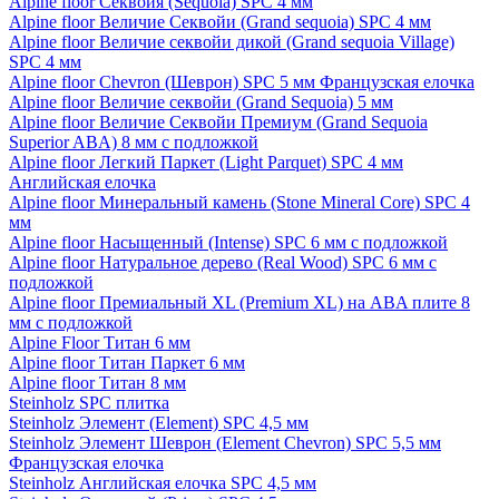
Alpine floor Секвойя (Sequoia) SPC 4 мм
Alpine floor Величие Секвойи (Grand sequoia) SPC 4 мм
Alpine floor Величие секвойи дикой (Grand sequoia Village)
SPC 4 мм
Alpine floor Chevron (Шеврон) SPC 5 мм Французская елочка
Alpine floor Величие секвойи (Grand Sequoia) 5 мм
Alpine floor Величие Секвойи Премиум (Grand Sequoia
Superior ABA) 8 мм с подложкой
Alpine floor Легкий Паркет (Light Parquet) SPC 4 мм
Английская елочка
Alpine floor Минеральный камень (Stone Mineral Core) SPC 4
мм
Alpine floor Насыщенный (Intense) SPC 6 мм с подложкой
Alpine floor Натуральное дерево (Real Wood) SPC 6 мм с
подложкой
Alpine floor Премиальный XL (Premium XL) на ABA плите 8
мм с подложкой
Alpine Floor Титан 6 мм
Alpine floor Титан Паркет 6 мм
Alpine floor Титан 8 мм
Steinholz SPC плитка
Steinholz Элемент (Element) SPC 4,5 мм
Steinholz Элемент Шеврон (Element Chevron) SPC 5,5 мм
Французская елочка
Steinholz Английская елочка SPC 4,5 мм