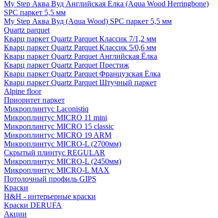
My Step Аква Вуд Английская Елка (Aqua Wood Herringbone)
SPC паркет 5,5 мм
My Step Аква Вуд (Aqua Wood) SPC паркет 5,5 мм
Quartz parquet
Кварц паркет Quartz Parquet Классик 7/1,2 мм
Кварц паркет Quartz Parquet Классик 5/0,6 мм
Кварц паркет Quartz Parquet Английская Ёлка
Кварц паркет Quartz Parquet Престиж
Кварц паркет Quartz Parquet Французская Ёлка
Кварц паркет Quartz Parquet Штучный паркет
Alpine floor
Приоритет паркет
Микроплинтус Laconistiq
Микроплинтус MICRO 11 mini
Микроплинтус MICRO 15 classic
Микроплинтус MICRO 19 ARM
Микроплинтус MICRO-L (2700мм)
Скрытый плинтус REGULAR
Микроплинтус MICRO-L (2450мм)
Микроплинтус MICRO-L MAX
Потолочный профиль GIPS
Краски
H&H - интерьерные краски
Краски DERUFA
Акции