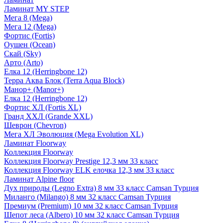
Ламинат MY STEP
Мега 8 (Mega)
Мега 12 (Mega)
Фортис (Fortis)
Оушен (Ocean)
Скай (Sky)
Арто (Arto)
Елка 12 (Herringbone 12)
Терра Аква Блок (Terra Aqua Block)
Манор+ (Manor+)
Елка 12 (Herringbone 12)
Фортис ХЛ (Fortis XL)
Гранд ХХЛ (Grande XXL)
Шеврон (Chevron)
Мега ХЛ Эволюция (Mega Evolution XL)
Ламинат Floorway
Коллекция Floorway
Коллекция Floorway Prestige 12,3 мм 33 класс
Коллекция Floorway ELK елочка 12,3 мм 33 класс
Ламинат Alpine floor
Дух природы (Legno Extra) 8 мм 33 класс Camsan Турция
Миланго (Milango) 8 мм 32 класс Camsan Турция
Премиум (Premium) 10 мм 32 класс Camsan Турция
Шепот леса (Albero) 10 мм 32 класс Camsan Турция