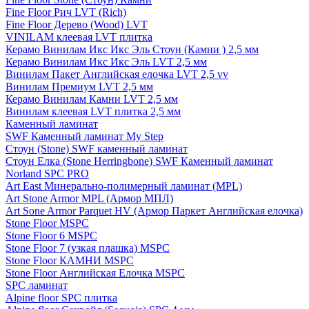
Fine Floor Рич LVT (Rich)
Fine Floor Дерево (Wood) LVT
VINILAM клеевая LVT плитка
Керамо Винилам Икс Икс Эль Стоун (Камни ) 2,5 мм
Керамо Винилам Икс Икс Эль LVT 2,5 мм
Винилам Пакет Английская елочка LVT 2,5 vv
Винилам Премиум LVT 2,5 мм
Керамо Винилам Камни LVT 2,5 мм
Винилам клеевая LVT плитка 2,5 мм
Каменный ламинат
SWF Каменный ламинат My Step
Стоун (Stone) SWF каменный ламинат
Стоун Елка (Stone Herringbone) SWF Каменный ламинат
Norland SPC PRO
Art East Минерально-полимерный ламинат (MPL)
Art Stone Armor MPL (Армор МПЛ)
Art Sone Armor Parquet HV (Армор Паркет Английская елочка)
Stone Floor MSPC
Stone Floor 6 MSPC
Stone Floor 7 (узкая плашка) MSPC
Stone Floor КАМНИ MSPC
Stone Floor Английская Елочка MSPC
SPC ламинат
Alpine floor SPC плитка