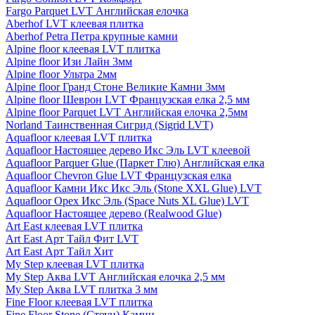
Fargo Parquet LVT Английская елочка
Aberhof LVT клеевая плитка
Aberhof Petra Петра крупные камни
Alpine floor клеевая LVT плитка
Alpine floor Изи Лайн 3мм
Alpine floor Ультра 2мм
Alpine floor Гранд Стоне Великие Камни 3мм
Alpine floor Шеврон LVT Французская елка 2,5 мм
Alpine floor Parquet LVT Английская елочка 2,5мм
Norland Таинственная Сигрид (Sigrid LVT)
Aquafloor клеевая LVT плитка
Aquafloor Настоящее дерево Икс Эль LVT клеевой
Aquafloor Parquer Glue (Паркет Глю) Английская елка
Aquafloor Chevron Glue LVT Французская елка
Aquafloor Камни Икс Икс Эль (Stone XXL Glue) LVT
Aquafloor Орех Икс Эль (Space Nuts XL Glue) LVT
Aquafloor Настоящее дерево (Realwood Glue)
Art East клеевая LVT плитка
Art East Арт Тайл Фит LVT
Art East Арт Тайл Хит
My Step клеевая LVT плитка
My Step Аква LVT Английская елочка 2,5 мм
My Step Аква LVT плитка 3 мм
Fine Floor клеевая LVT плитка
Fine Floor Stone (Стоун) Камни