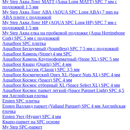
My Step Аква Лонг MATT (Aqua Long MATT) SPC 7 мм с
подложкой 1,5 мм
My Step Аква Лонг АВА (AQUA SPC Long ABA) 7 mm на
ABA плите с подложкой
My Step Аква Лонг НР (AQUA SPC Long HP) SPC 7 мм с
подложкой 1,5 мм
My Step Аква елка на пробковой подложке (Aqua Herringbone
Cork) SPC 5 мм с подложкой
Aquafloor SPC плитка
Aquafloor Бесшумный (Soundless) SPC 7,5 мм с подложкой
Aquafloor Камень (Stone) 4 мм SPC
Aquafloor Камень Крупноформатный (Stone XL) SPC 5 мм
Aquafloor Кварц (Quartz) SPC 4 мм
Aquafloor Классик (Classic) SPC 3,5 мм
Aquafloor Космический Орех XL (Space Nuts XL) SPC 4 мм
Aquafloor Космос (Space) SPC 4 мм
Aquafloor Космос отборный XL (Space Select XL) SPC 4 мм
Aquafloor Космос паркет легкий (Space Parquet Light) SPC 4,5
мм Английская елочка
Ensten SPC плитка
Ensten Валланд паркет (Valland Parquet) SPC 4 мм Английская
ёлочка
Ensten Уют (Hygge) SPC 4 мм
Кварц-паркет на SPC основе
My Step SPC-паркет