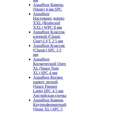
мм
Aquafloor Камень
(Stone) 4 мм SPC
Aquafloor
Настоящее дерево
XXL (Realwood
XXL) WPC 8 мм
Aquafloor Классик
клеевой (Classic
Glue) LVT 2,5 мм
Aquafloor Классик
(Classic) SPC 3,5
мм
Aquafloor
Космический Орех
XL (Space Nuts
XL) SPC 4 мм
Aquafloor Космос
паркет легкий
(Space Parquet
Light) SPC 4,5 мм
Английская елочка
Aquafloor Камень
Крупноформатный
(Stone XL) SPC 5