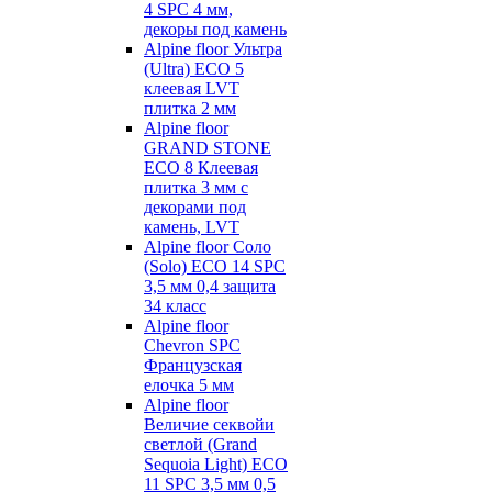
4 SPC 4 мм,
декоры под камень
Alpine floor Ультра
(Ultra) ECO 5
клеевая LVT
плитка 2 мм
Alpine floor
GRAND STONE
ECO 8 Клеевая
плитка 3 мм с
декорами под
камень, LVT
Alpine floor Соло
(Solo) ECO 14 SPC
3,5 мм 0,4 защита
34 класс
Alpine floor
Chevron SPC
Французская
елочка 5 мм
Alpine floor
Величие секвойи
светлой (Grand
Sequoia Light) ECO
11 SPC 3,5 мм 0,5