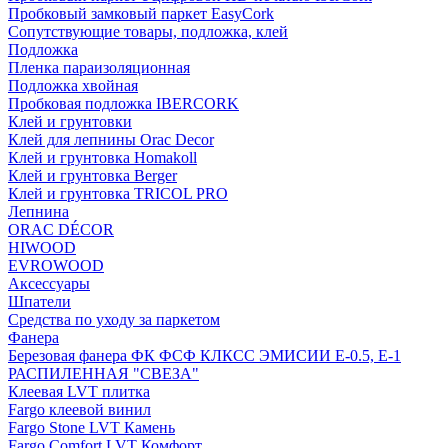
Пробковый замковый паркет EasyCork
Сопутствующие товары, подложка, клей
Подложка
Пленка параизоляционная
Подложка хвойная
Пробковая подложка IBERCORK
Клей и грунтовки
Клей для лепнины Orac Decor
Клей и грунтовка Homakoll
Клей и грунтовка Berger
Клей и грунтовка TRICOL PRO
Лепнина
ORAC DÉCOR
HIWOOD
EVROWOOD
Аксессуары
Шпатели
Средства по уходу за паркетом
Фанера
Березовая фанера ФК ФСФ КЛКСС ЭМИСИИ Е-0.5, Е-1
РАСПИЛЕННАЯ "СВЕЗА"
Клеевая LVT плитка
Fargo клеевой винил
Fargo Stone LVT Камень
Fargo Comfort LVT Комфорт