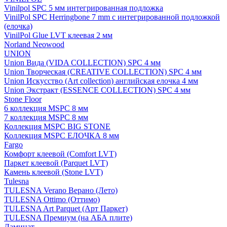
Vinilpol SPC 5 мм интегрированная подложка
VinilPol SPC Herringbone 7 mm с интегрированной подложкой
(елочка)
VinilPol Glue LVT клеевая 2 мм
Norland Neowood
UNION
Union Вида (VIDA COLLECTION) SPC 4 мм
Union Творческая (CREATIVE COLLECTION) SPC 4 мм
Union Искусство (Art collection) английская елочка 4 мм
Union Экстракт (ESSENCE COLLECTION) SPC 4 мм
Stone Floor
6 коллекция MSPC 8 мм
7 коллекция MSPC 8 мм
Коллекция MSPC BIG STONE
Коллекция MSPC ЕЛОЧКА 8 мм
Fargo
Комфорт клеевой (Comfort LVT)
Паркет клеевой (Parquet LVT)
Камень клеевой (Stone LVT)
Tulesna
TULESNA Verano Верано (Лето)
TULESNA Ottimo (Оттимо)
TULESNA Art Parquet (Арт Паркет)
TULESNA Премиум (на АБА плите)
Ламинат