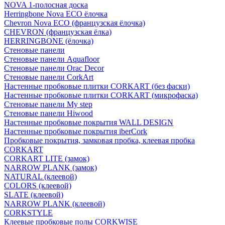
NOVA 1-полосная доска
Herringbone Nova ECO ёлочка
Chevron Nova ECO (французская ёлочка)
CHEVRON (французская ёлка)
HERRINGBONE (ёлочка)
Стеновые панели
Стеновые панели Aquafloor
Стеновые панели Orac Decor
Стеновые панели CorkArt
Настенные пробковые плитки CORKART (без фаски)
Настенные пробковые плитки CORKART (микрофаска)
Стеновые панели My step
Стеновые панели Hiwood
Настенные пробковые покрытия WALL DESIGN
Настенные пробковые покрытия iberCork
Пробковые покрытия, замковая пробка, клеевая пробка
CORKART
CORKART LITE (замок)
NARROW PLANK (замок)
NATURAL (клеевой)
COLORS (клеевой)
SLATE (клеевой)
NARROW PLANK (клеевой)
CORKSTYLE
Клеевые пробковые полы CORKWISE