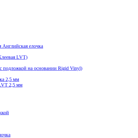
мм Английская елочка
Клеевая LVT)
с подложкой на основании Rigid Vinyl)
ка 2,5 мм
LVT 2,5 мм
жкой
очка