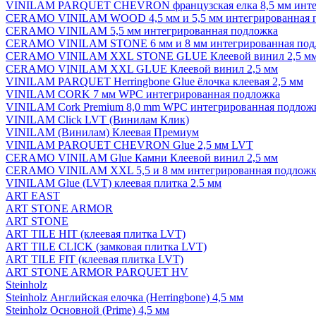
VINILAM PARQUET CHEVRON французская елка 8,5 мм инте
CERAMO VINILAM WOOD 4,5 мм и 5,5 мм интегрированная 
CERAMO VINILAM 5,5 мм интегрированная подложка
CERAMO VINILAM STONE 6 мм и 8 мм интегрированная под
CERAMO VINILAM XXL STONE GLUE Клеевой винил 2,5 м
CERAMO VINILAM XXL GLUE Клеевой винил 2,5 мм
VINILAM PARQUET Herringbone Glue ёлочка клеевая 2,5 мм
VINILAM CORK 7 мм WPC интегрированная подложка
VINILAM Cork Premium 8,0 mm WPC интегрированная подлож
VINILAM Click LVT (Винилам Клик)
VINILAM (Винилам) Клеевая Премиум
VINILAM PARQUET CHEVRON Glue 2,5 мм LVT
CERAMO VINILAM Glue Камни Клеевой винил 2,5 мм
CERAMO VINILAM XXL 5,5 и 8 мм интегрированная подложк
VINILAM Glue (LVT) клеевая плитка 2.5 мм
ART EAST
ART STONE ARMOR
ART STONE
ART TILE HIT (клеевая плитка LVT)
ART TILE CLICK (замковая плитка LVT)
ART TILE FIT (клеевая плитка LVT)
ART STONE ARMOR PARQUET HV
Steinholz
Steinholz Английская елочка (Herringbone) 4,5 мм
Steinholz Основной (Prime) 4,5 мм