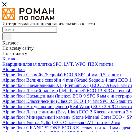
Интернет-магазин представительского класса
Каталог
По всему сайту
По каталогу
Каталог
Кварцвиниловая плитка SPC, LVT, WPC, ПВХ плитка
Alpine floor
Alpine floor Секвойя (Sequoia) ECO 6 SPC 4 мм, 0,5 защита
Alpine floor Величие секвойи 4 mm (Grand Sequoia 4 mm) ECO 1
Alpine floor Премиальный XL (Premium XL) ECO 7 ABA 8 мм с
Alpine floor Легкий паркет (Light Parquet) ECO 13 SPC елочка 4
Alpine floor Насыщенный (Intense) ECO 9 SPC 6 мм с интегрир
Alpine floor Классический (Classic) ECO 1 (4 мм SPC 0,55 защит
Alpine floor Натуральное дерево (Real Wood) ECO 2 SPC 6 мм 
Alpine floor Легкие линии (Easy Line) ECO 3 Клеевая плитка 3
Alpine floor Минеральный камень (Stone Mineral Core) ECO 4 S
Alpine floor Ультра (Ultra) ECO 5 клеевая LVT плитка 2 мм
Alpine floor GRAND STONE ECO 8 Клеевая плитка 3 мм с деко