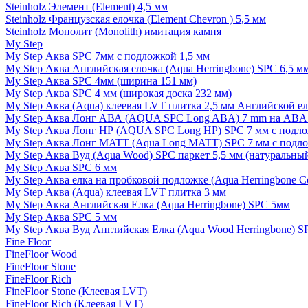
Steinholz Элемент (Element) 4,5 мм
Steinholz Французская елочка (Element Chevron ) 5,5 мм
Steinholz Монолит (Monolith) имитация камня
My Step
My Step Аква SPC 7мм c подложкой 1,5 мм
My Step Аква Английская елочка (Aqua Herringbone) SPC 6,5 м
My Step Аква SPC 4мм (ширина 151 мм)
My Step Аква SPC 4 мм (широкая доска 232 мм)
My Step Аква (Aqua) клеевая LVT плитка 2,5 мм Английской е
My Step Аква Лонг АВА (AQUA SPC Long ABA) 7 mm на ABA 
My Step Аква Лонг НР (AQUA SPC Long HP) SPC 7 мм с подло
My Step Аква Лонг MATT (Aqua Long MATT) SPC 7 мм с подло
My Step Аква Вуд (Aqua Wood) SPC паркет 5,5 мм (натуральны
My Step Аква SPC 6 мм
My Step Аква елка на пробковой подложке (Aqua Herringbone C
My Step Аква (Aqua) клеевая LVT плитка 3 мм
My Step Аква Английская Елка (Aqua Herringbone) SPC 5мм
My Step Аква SPC 5 мм
My Step Аква Вуд Английская Елка (Aqua Wood Herringbone) S
Fine Floor
FineFloor Wood
FineFloor Stone
FineFloor Rich
FineFloor Stone (Клеевая LVT)
FineFloor Rich (Клеевая LVT)