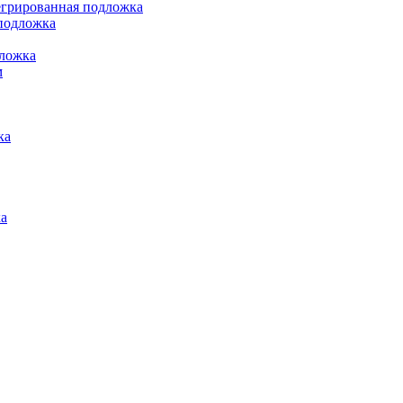
грированная подложка
подложка
ложка
м
ка
а