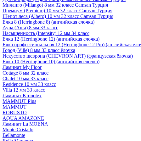
Миланго (Milango) 8 мм 32 класс Camsan Турция
Премиум (Premium) 10 мм 32 класс Camsan Турция
Шепот леса (Albero) 10 мм 32 класс Camsan Турция
Елка 8 (Herringbone 8) (английская елочка)
Аура (Aura) 8 мм 33 класс
Насыщенность (Intensity) 12 мм 34 класс
Елка 12 (Herringbone 12) (английская елочка)
Елка профессиональная 12 (Herringbone 12 Pro) (английская ело
Город (Ville) 8 мм 33 класс ёлочка
Искусство шеврона (CHEVRON ART) (французская ёлочка)
Елка 10 (Herringbone 10) (английская елочка)
Ламинат My Floor
Cottage 8 мм 32 класс
Chalet 10 мм 33 класс
Residence 10 мм 33 класс
Villa 12 мм 33 класс
Ламинат Kronotex
MAMMUT Plus
MAMMUT
ROBUSTO
AQUA AMAZONE
Ламинат La MOENA
Monte Cristallo
Bellamonte
Bella Marianna