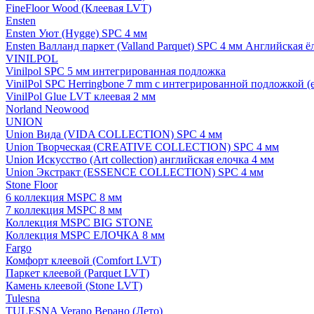
FineFloor Wood (Клеевая LVT)
Ensten
Ensten Уют (Hygge) SPC 4 мм
Ensten Валланд паркет (Valland Parquet) SPC 4 мм Английская ё
VINILPOL
Vinilpol SPC 5 мм интегрированная подложка
VinilPol SPC Herringbone 7 mm с интегрированной подложкой (
VinilPol Glue LVT клеевая 2 мм
Norland Neowood
UNION
Union Вида (VIDA COLLECTION) SPC 4 мм
Union Творческая (CREATIVE COLLECTION) SPC 4 мм
Union Искусство (Art collection) английская елочка 4 мм
Union Экстракт (ESSENCE COLLECTION) SPC 4 мм
Stone Floor
6 коллекция MSPC 8 мм
7 коллекция MSPC 8 мм
Коллекция MSPC BIG STONE
Коллекция MSPC ЕЛОЧКА 8 мм
Fargo
Комфорт клеевой (Comfort LVT)
Паркет клеевой (Parquet LVT)
Камень клеевой (Stone LVT)
Tulesna
TULESNA Verano Верано (Лето)