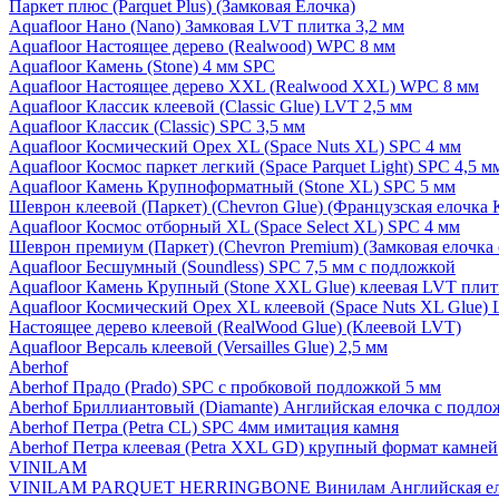
Паркет плюс (Parquet Plus) (Замковая Елочка)
Aquafloor Нано (Nano) Замковая LVT плитка 3,2 мм
Aquafloor Настоящее дерево (Realwood) WPC 8 мм
Aquafloor Камень (Stone) 4 мм SPC
Aquafloor Настоящее дерево XXL (Realwood XXL) WPC 8 мм
Aquafloor Классик клеевой (Classic Glue) LVT 2,5 мм
Aquafloor Классик (Classic) SPC 3,5 мм
Aquafloor Космический Орех XL (Space Nuts XL) SPC 4 мм
Aquafloor Космос паркет легкий (Space Parquet Light) SPC 4,5 
Aquafloor Камень Крупноформатный (Stone XL) SPC 5 мм
Шеврон клеевой (Паркет) (Chevron Glue) (Французская елочка 
Aquafloor Космос отборный XL (Space Select XL) SPC 4 мм
Шеврон премиум (Паркет) (Chevron Premium) (Замковая елочка 
Aquafloor Бесшумный (Soundless) SPC 7,5 мм с подложкой
Aquafloor Камень Крупный (Stone XXL Glue) клеевая LVT плит
Aquafloor Космический Орех XL клеевой (Space Nuts XL Glue) 
Настоящее дерево клеевой (RealWood Glue) (Клеевой LVT)
Aquafloor Версаль клеевой (Versailles Glue) 2,5 мм
Aberhof
Aberhof Прадо (Prado) SPC с пробковой подложкой 5 мм
Aberhof Бриллиантовый (Diamante) Английская елочка с подло
Aberhof Петра (Petra CL) SPC 4мм имитация камня
Aberhof Петра клеевая (Petra XXL GD) крупный формат камней
VINILAM
VINILAM PARQUET HERRINGBONE Винилам Английская ел