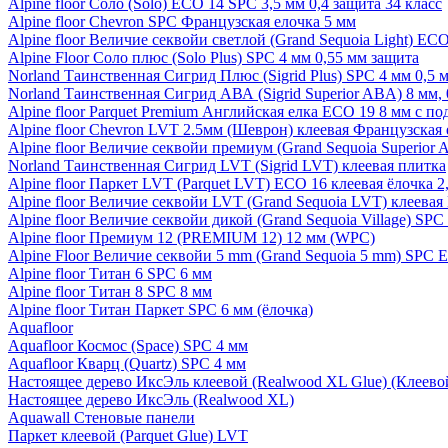
Alpine floor Соло (Solo) ECO 14 SPC 3,5 мм 0,4 защита 34 класс
Alpine floor Chevron SPC Французская елочка 5 мм
Alpine floor Величие секвойи светлой (Grand Sequoia Light) EC
Alpine Floor Соло плюс (Solo Plus) SPC 4 мм 0,55 мм защита
Norland Таинственная Сигрид Плюс (Sigrid Plus) SPC 4 мм 0,5 
Norland Таинственная Сигрид АВА (Sigrid Superior ABA) 8 мм, 
Alpine floor Parquet Premium Английская елка ECO 19 8 мм с п
Alpine floor Chevron LVT 2.5мм (Шеврон) клеевая Французская 
Alpine floor Величие секвойи премиум (Grand Sequoia Superio
Norland Таинственная Сигрид LVT (Sigrid LVT) клеевая плитка
Alpine floor Паркет LVT (Parquet LVT) ECO 16 клеевая ёлочка 2
Alpine floor Величие секвойи LVT (Grand Sequoia LVT) клеева
Alpine floor Величие секвойи дикой (Grand Sequoia Village) SPC
Alpine floor Премиум 12 (PREMIUM 12) 12 мм (WPC)
Alpine Floor Величие секвойи 5 mm (Grand Sequoia 5 mm) SPC 
Alpine floor Титан 6 SPC 6 мм
Alpine floor Титан 8 SPC 8 мм
Alpine floor Титан Паркет SPC 6 мм (ёлочка)
Aquafloor
Aquafloor Космос (Space) SPC 4 мм
Aquafloor Кварц (Quartz) SPC 4 мм
Настоящее дерево ИксЭль клеевой (Realwood XL Glue) (Клеев
Настоящее дерево ИксЭль (Realwood XL)
Aquawall Стеновые панели
Паркет клеевой (Parquet Glue) LVT