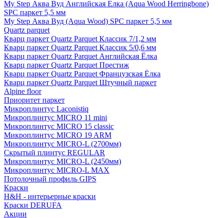
My Step Аква Вуд Английская Елка (Aqua Wood Herringbone)
SPC паркет 5,5 мм
My Step Аква Вуд (Aqua Wood) SPC паркет 5,5 мм
Quartz parquet
Кварц паркет Quartz Parquet Классик 7/1,2 мм
Кварц паркет Quartz Parquet Классик 5/0,6 мм
Кварц паркет Quartz Parquet Английская Ёлка
Кварц паркет Quartz Parquet Престиж
Кварц паркет Quartz Parquet Французская Ёлка
Кварц паркет Quartz Parquet Штучный паркет
Alpine floor
Приоритет паркет
Микроплинтус Laconistiq
Микроплинтус MICRO 11 mini
Микроплинтус MICRO 15 classic
Микроплинтус MICRO 19 ARM
Микроплинтус MICRO-L (2700мм)
Скрытый плинтус REGULAR
Микроплинтус MICRO-L (2450мм)
Микроплинтус MICRO-L MAX
Потолочный профиль GIPS
Краски
H&H - интерьерные краски
Краски DERUFA
Акции