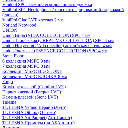
Vinilpol SPC 5 мм интегрированная подложка
VinilPol SPC Herringbone 7 mm с интегрированной подложкой
(елочка)
VinilPol Glue LVT клеевая 2 мм
Norland Neowood
UNION
Union Вида (VIDA COLLECTION) SPC 4 мм
Union Творческая (CREATIVE COLLECTION) SPC 4 мм
Union Искусство (Art collection) английская елочка 4 мм
Union Экстракт (ESSENCE COLLECTION) SPC 4 мм
Stone Floor
6 коллекция MSPC 8 мм
7 коллекция MSPC 8 мм
Коллекция MSPC BIG STONE
Коллекция MSPC ЕЛОЧКА 8 мм
Fargo
Комфорт клеевой (Comfort LVT)
Паркет клеевой (Parquet LVT)
Камень клеевой (Stone LVT)
Tulesna
TULESNA Verano Верано (Лето)
TULESNA Ottimo (Оттимо)
TULESNA Art Parquet (Арт Паркет)
TULESNA Премиум (на АБА плите)
Ламинат