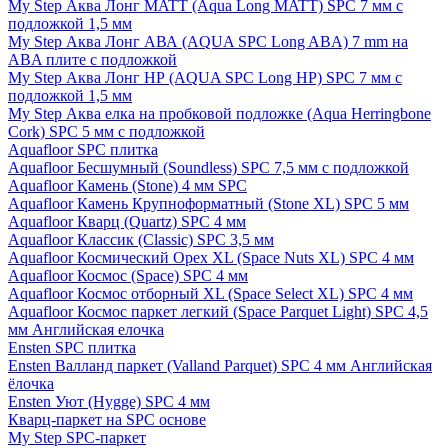
My Step Аква Лонг MATT (Aqua Long MATT) SPC 7 мм с
подложкой 1,5 мм
My Step Аква Лонг АВА (AQUA SPC Long ABA) 7 mm на
ABA плите с подложкой
My Step Аква Лонг НР (AQUA SPC Long HP) SPC 7 мм с
подложкой 1,5 мм
My Step Аква елка на пробковой подложке (Aqua Herringbone
Cork) SPC 5 мм с подложкой
Aquafloor SPC плитка
Aquafloor Бесшумный (Soundless) SPC 7,5 мм с подложкой
Aquafloor Камень (Stone) 4 мм SPC
Aquafloor Камень Крупноформатный (Stone XL) SPC 5 мм
Aquafloor Кварц (Quartz) SPC 4 мм
Aquafloor Классик (Classic) SPC 3,5 мм
Aquafloor Космический Орех XL (Space Nuts XL) SPC 4 мм
Aquafloor Космос (Space) SPC 4 мм
Aquafloor Космос отборный XL (Space Select XL) SPC 4 мм
Aquafloor Космос паркет легкий (Space Parquet Light) SPC 4,5
мм Английская елочка
Ensten SPC плитка
Ensten Валланд паркет (Valland Parquet) SPC 4 мм Английская
ёлочка
Ensten Уют (Hygge) SPC 4 мм
Кварц-паркет на SPC основе
My Step SPC-паркет