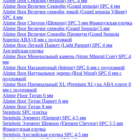
Alpine floor Секвойя (Sequoia) SPC 4 мм
Alpine floor Величие Секвойи (Grand sequoia) SPC 4 мм
Alpine floor Величие секвойи дикой (Grand sequoia Village)
SPC 4 мм
Alpine floor Chevron (Шеврон) SPC 5 мм Французская елочка
Alpine floor Величие секвойи (Grand Sequoia) 5 мм
Alpine floor Величие Секвойи Премиум (Grand Sequoia
Superior ABA) 8 мм с подложкой
Alpine floor Легкий Паркет (Light Parquet) SPC 4 мм
Английская елочка
Alpine floor Минеральный камень (Stone Mineral Core) SPC 4
мм
Alpine floor Насыщенный (Intense) SPC 6 мм с подложкой
Alpine floor Натуральное дерево (Real Wood) SPC 6 мм с
подложкой
Alpine floor Премиальный XL (Premium XL) на ABA плите 8
мм с подложкой
Alpine Floor Титан 6 мм
Alpine floor Титан Паркет 6 мм
Alpine floor Титан 8 мм
Steinholz SPC плитка
Steinholz Элемент (Element) SPC 4,5 мм
Steinholz Элемент Шеврон (Element Chevron) SPC 5,5 мм
Французская елочка
Steinholz Английская елочка SPC 4,5 мм