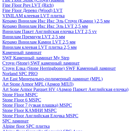
Fine Floor Рич LVT (Rich)
Fine Floor Дерево (Wood) LVT
VINILAM клеевая LVT плитка
Керамо Винилам Икс Икс Эль Стоун (Камни ) 2,5 мм
Керамо Винилам Икс Икс Эль LVT 2,5 мм
Винилам Пакет Английская елочка LVT 2,5 vv
Винилам Премиум LVT 2,5 мм
Керамо Винилам Камни LVT 2,5 мм
Винилам клеевая LVT плитка 2,5 мм
Каменный ламинат
SWF Каменный ламинат My Step
Стоун (Stone) SWF каменный ламинат
Стоун Елка (Stone Herringbone) SWF Каменный ламинат
Norland SPC PRO
Art East Минерально-полимерный ламинат (MPL)
Art Stone Armor MPL (Армор МПЛ)
Art Sone Armor Parquet HV (Армор Паркет Английская елочка)
Stone Floor MSPC
Stone Floor 6 MSPC
Stone Floor 7 (узкая плашка) MSPC
Stone Floor КАМНИ MSPC
Stone Floor Английская Елочка MSPC
SPC ламинат
Alpine floor SPC плитка