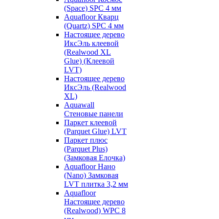
(Space) SPC 4 мм
Aquafloor Кварц
(Quartz) SPC 4 мм
Настоящее дерево
ИксЭль клеевой
(Realwood XL
Glue) (Клеевой
LVT)
Настоящее дерево
ИксЭль (Realwood
XL)
Aquawall
Стеновые панели
Паркет клеевой
(Parquet Glue) LVT
Паркет плюс
(Parquet Plus)
(Замковая Елочка)
Aquafloor Нано
(Nano) Замковая
LVT плитка 3,2 мм
Aquafloor
Настоящее дерево
(Realwood) WPC 8