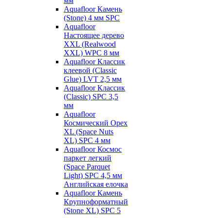
мм
Aquafloor Камень
(Stone) 4 мм SPC
Aquafloor
Настоящее дерево
XXL (Realwood
XXL) WPC 8 мм
Aquafloor Классик
клеевой (Classic
Glue) LVT 2,5 мм
Aquafloor Классик
(Classic) SPC 3,5
мм
Aquafloor
Космический Орех
XL (Space Nuts
XL) SPC 4 мм
Aquafloor Космос
паркет легкий
(Space Parquet
Light) SPC 4,5 мм
Английская елочка
Aquafloor Камень
Крупноформатный
(Stone XL) SPC 5