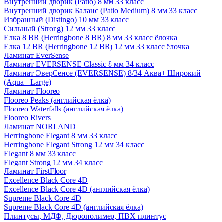
Внутренний дворик (Patio) 8 мм 33 класс
Внутренний дворик Баланс (Patio Medium) 8 мм 33 класс
Избранный (Distingo) 10 мм 33 класс
Сильный (Strong) 12 мм 33 класс
Елка 8 BR (Herringbone 8 BR) 8 мм 33 класс ёлочка
Елка 12 BR (Herringbone 12 BR) 12 мм 33 класс ёлочка
Ламинат EverSense
Ламинат EVERSENSE Classic 8 мм 34 класс
Ламинат ЭверСенсе (EVERSENSE) 8/34 Аква+ Широкий
(Aqua+ Large)
Ламинат Flooreo
Flooreo Peaks (английская ёлка)
Flooreo Waterfalls (английская ёлка)
Flooreo Rivers
Ламинат NORLAND
Herringbone Elegant 8 мм 33 класс
Herringbone Elegant Strong 12 мм 34 класс
Elegant 8 мм 33 класс
Elegant Strong 12 мм 34 класс
Ламинат FirstFloor
Excellence Black Core 4D
Excellence Black Core 4D (английская ёлка)
Supreme Black Core 4D
Supreme Black Core 4D (английская ёлка)
Плинтусы, МДФ, Дюрополимер, ПВХ плинтус