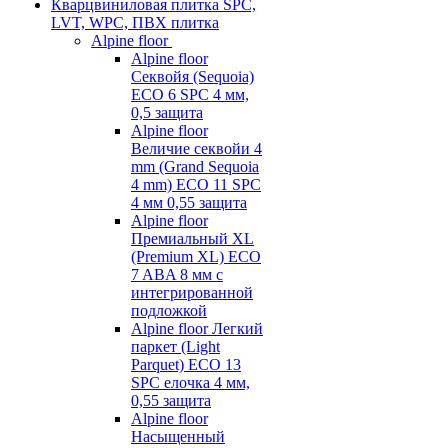
Кварцвиниловая плитка SPC,
LVT, WPC, ПВХ плитка
Alpine floor
Alpine floor
Секвойя (Sequoia)
ECO 6 SPC 4 мм,
0,5 защита
Alpine floor
Величие секвойи 4
mm (Grand Sequoia
4 mm) ECO 11 SPC
4 мм 0,55 защита
Alpine floor
Премиальный XL
(Premium XL) ECO
7 ABA 8 мм с
интегрированной
подложкой
Alpine floor Легкий
паркет (Light
Parquet) ECO 13
SPC елочка 4 мм,
0,55 защита
Alpine floor
Насыщенный