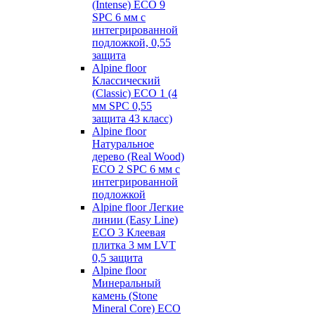
(Intense) ECO 9
SPC 6 мм с
интегрированной
подложкой, 0,55
защита
Alpine floor
Классический
(Classic) ECO 1 (4
мм SPC 0,55
защита 43 класс)
Alpine floor
Натуральное
дерево (Real Wood)
ECO 2 SPC 6 мм с
интегрированной
подложкой
Alpine floor Легкие
линии (Easy Line)
ECO 3 Клеевая
плитка 3 мм LVT
0,5 защита
Alpine floor
Минеральный
камень (Stone
Mineral Core) ECO