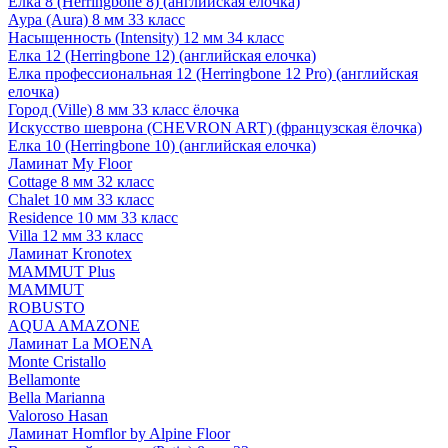
Елка 8 (Herringbone 8) (английская елочка)
Аура (Aura) 8 мм 33 класс
Насыщенность (Intensity) 12 мм 34 класс
Елка 12 (Herringbone 12) (английская елочка)
Елка профессиональная 12 (Herringbone 12 Pro) (английская
елочка)
Город (Ville) 8 мм 33 класс ёлочка
Искусство шеврона (CHEVRON ART) (французская ёлочка)
Елка 10 (Herringbone 10) (английская елочка)
Ламинат My Floor
Cottage 8 мм 32 класс
Chalet 10 мм 33 класс
Residence 10 мм 33 класс
Villa 12 мм 33 класс
Ламинат Kronotex
MAMMUT Plus
MAMMUT
ROBUSTO
AQUA AMAZONE
Ламинат La MOENA
Monte Cristallo
Bellamonte
Bella Marianna
Valoroso Hasan
Ламинат Homflor by Alpine Floor