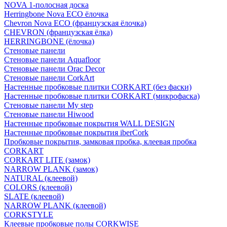
NOVA 1-полосная доска
Herringbone Nova ECO ёлочка
Chevron Nova ECO (французская ёлочка)
CHEVRON (французская ёлка)
HERRINGBONE (ёлочка)
Стеновые панели
Стеновые панели Aquafloor
Стеновые панели Orac Decor
Стеновые панели CorkArt
Настенные пробковые плитки CORKART (без фаски)
Настенные пробковые плитки CORKART (микрофаска)
Стеновые панели My step
Стеновые панели Hiwood
Настенные пробковые покрытия WALL DESIGN
Настенные пробковые покрытия iberCork
Пробковые покрытия, замковая пробка, клеевая пробка
CORKART
CORKART LITE (замок)
NARROW PLANK (замок)
NATURAL (клеевой)
COLORS (клеевой)
SLATE (клеевой)
NARROW PLANK (клеевой)
CORKSTYLE
Клеевые пробковые полы CORKWISE