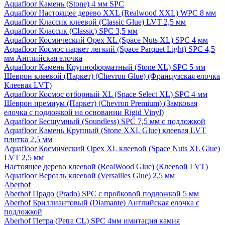
Aquafloor Камень (Stone) 4 мм SPC
Aquafloor Настоящее дерево XXL (Realwood XXL) WPC 8 мм
Aquafloor Классик клеевой (Classic Glue) LVT 2,5 мм
Aquafloor Классик (Classic) SPC 3,5 мм
Aquafloor Космический Орех XL (Space Nuts XL) SPC 4 мм
Aquafloor Космос паркет легкий (Space Parquet Light) SPC 4,5
мм Английская елочка
Aquafloor Камень Крупноформатный (Stone XL) SPC 5 мм
Шеврон клеевой (Паркет) (Chevron Glue) (Французская елочка
Клеевая LVT)
Aquafloor Космос отборный XL (Space Select XL) SPC 4 мм
Шеврон премиум (Паркет) (Chevron Premium) (Замковая
елочка с подложкой на основании Rigid Vinyl)
Aquafloor Бесшумный (Soundless) SPC 7,5 мм с подложкой
Aquafloor Камень Крупный (Stone XXL Glue) клеевая LVT
плитка 2,5 мм
Aquafloor Космический Орех XL клеевой (Space Nuts XL Glue)
LVT 2,5 мм
Настоящее дерево клеевой (RealWood Glue) (Клеевой LVT)
Aquafloor Версаль клеевой (Versailles Glue) 2,5 мм
Aberhof
Aberhof Прадо (Prado) SPC с пробковой подложкой 5 мм
Aberhof Бриллиантовый (Diamante) Английская елочка с
подложкой
Aberhof Петра (Petra CL) SPC 4мм имитация камня