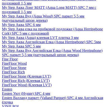
подложкой 1,5 мм
My Step Аква Лонг MATT (Aqua Long MATT) SPC 7 мм с
подложкой 1,5 мм
My Step Аква Вуд (Aqua Wood) SPC паркет 5,5 мм
(натуральный шпон дерева)
My Step Аква SPC 6 мм
My Step Аква елка на пробковой подложке (Aqua Herringbone
Cork) SPC 5 мм с подложкой
My Step Аква (Aqua) клеевая LVT плитка 3 мм
My Step Аква Английская Елка (Aqua Herringbone) SPC 5мм
My Step Аква SPC 5 мм
My Step Аква Вуд Английская Елка (Aqua Wood Herringbone)
SPC паркет 5,5 мм (натуральный шпон дерева)
Fine Floor
FineFloor Wood
FineFloor Stone
FineFloor Rich
FineFloor Stone (Клеевая LVT)
FineFloor Rich (Клеевая LVT)
FineFloor Wood (Клеевая LVT)
Ensten
Ensten Уют (Hygge) SPC 4 мм
Ensten Валланд паркет (Valland Parquet) SPC 4 мм Английская
ёлочка
VINILPOL