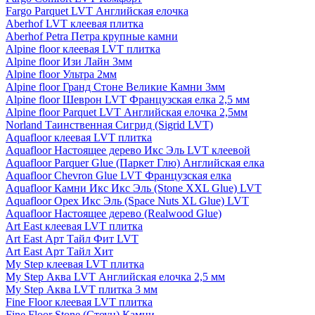
Fargo Parquet LVT Английская елочка
Aberhof LVT клеевая плитка
Aberhof Petra Петра крупные камни
Alpine floor клеевая LVT плитка
Alpine floor Изи Лайн 3мм
Alpine floor Ультра 2мм
Alpine floor Гранд Стоне Великие Камни 3мм
Alpine floor Шеврон LVT Французская елка 2,5 мм
Alpine floor Parquet LVT Английская елочка 2,5мм
Norland Таинственная Сигрид (Sigrid LVT)
Aquafloor клеевая LVT плитка
Aquafloor Настоящее дерево Икс Эль LVT клеевой
Aquafloor Parquer Glue (Паркет Глю) Английская елка
Aquafloor Chevron Glue LVT Французская елка
Aquafloor Камни Икс Икс Эль (Stone XXL Glue) LVT
Aquafloor Орех Икс Эль (Space Nuts XL Glue) LVT
Aquafloor Настоящее дерево (Realwood Glue)
Art East клеевая LVT плитка
Art East Арт Тайл Фит LVT
Art East Арт Тайл Хит
My Step клеевая LVT плитка
My Step Аква LVT Английская елочка 2,5 мм
My Step Аква LVT плитка 3 мм
Fine Floor клеевая LVT плитка
Fine Floor Stone (Стоун) Камни