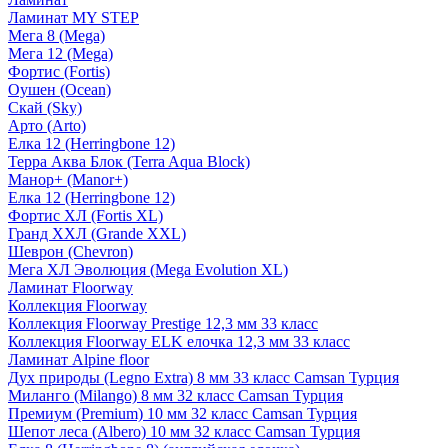
Ламинат MY STEP
Мега 8 (Mega)
Мега 12 (Mega)
Фортис (Fortis)
Оушен (Ocean)
Скай (Sky)
Арто (Arto)
Елка 12 (Herringbone 12)
Терра Аква Блок (Terra Aqua Block)
Манор+ (Manor+)
Елка 12 (Herringbone 12)
Фортис ХЛ (Fortis XL)
Гранд ХХЛ (Grande XXL)
Шеврон (Chevron)
Мега ХЛ Эволюция (Mega Evolution XL)
Ламинат Floorway
Коллекция Floorway
Коллекция Floorway Prestige 12,3 мм 33 класс
Коллекция Floorway ELK елочка 12,3 мм 33 класс
Ламинат Alpine floor
Дух природы (Legno Extra) 8 мм 33 класс Camsan Турция
Миланго (Milango) 8 мм 32 класс Camsan Турция
Премиум (Premium) 10 мм 32 класс Camsan Турция
Шепот леса (Albero) 10 мм 32 класс Camsan Турция