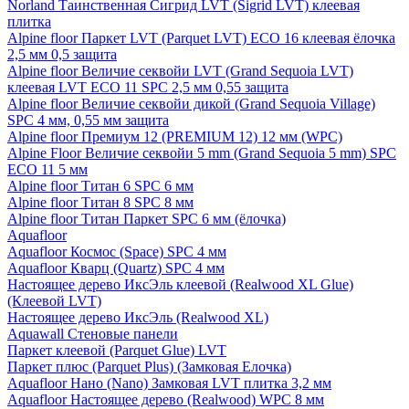
Norland Таинственная Сигрид LVT (Sigrid LVT) клеевая
плитка
Alpine floor Паркет LVT (Parquet LVT) ECO 16 клеевая ёлочка
2,5 мм 0,5 защита
Alpine floor Величие секвойи LVT (Grand Sequoia LVT)
клеевая LVT ECO 11 SPC 2,5 мм 0,55 защита
Alpine floor Величие секвойи дикой (Grand Sequoia Village)
SPC 4 мм, 0,55 мм защита
Alpine floor Премиум 12 (PREMIUM 12) 12 мм (WPC)
Alpine Floor Величие секвойи 5 mm (Grand Sequoia 5 mm) SPC
ECO 11 5 мм
Alpine floor Титан 6 SPC 6 мм
Alpine floor Титан 8 SPC 8 мм
Alpine floor Титан Паркет SPC 6 мм (ёлочка)
Aquafloor
Aquafloor Космос (Space) SPC 4 мм
Aquafloor Кварц (Quartz) SPC 4 мм
Настоящее дерево ИксЭль клеевой (Realwood XL Glue)
(Клеевой LVT)
Настоящее дерево ИксЭль (Realwood XL)
Aquawall Стеновые панели
Паркет клеевой (Parquet Glue) LVT
Паркет плюс (Parquet Plus) (Замковая Елочка)
Aquafloor Нано (Nano) Замковая LVT плитка 3,2 мм
Aquafloor Настоящее дерево (Realwood) WPC 8 мм