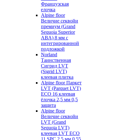
Французская
елочка
Alpine floor
Величие секвойи
премиум (Grand
Sequoia Superior
ABA) 8 мм с
интегрированной
подложкой
Norland
Таинственная
Сигрид LVT
(Sigrid LVT)
клеевая плитка
Alpine floor Паркет
LVT (Parquet LVT)
ECO 16 клеевая
ёлочка 2,5 мм 0,5
защита
Alpine floor
Величие секвойи
LVT (Grand
Sequoia LVT)
клеевая LVT ECO
11 SPC 2,5 мм 0,55