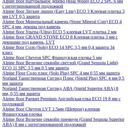
Alpine floor Натуральное дерево (Real Wood) ECO 2 SPC 6 мм
с интегрированной подложкой
Alpine floor Легкие линии (Easy Line) ECO 3 Клеевая плитка 3
мм LVT 0,5 защита
Alpine floor Минеральный камень (Stone Mineral Core) ECO 4
SPC 4 мм, декоры под камень
Alpine floor Ультра (Ultra) ECO 5 клеевая LVT плитка 2 мм
Alpine floor GRAND STONE ECO 8 Клеевая плитка 3 мм с
декорами под камень, LVT
Alpine floor Соло (Solo) ECO 14 SPC 3,5 мм 0,4 защита 34
класс
Alpine floor Chevron SPC Французская елочка 5 мм
Alpine floor Величие секвойи светлой (Grand Sequoia Light)
ECO 11 SPC 3,5 мм 0,5 мм защита
Alpine Floor Соло плюс (Solo Plus) SPC 4 мм 0,55 мм защита
Norland Таинственная Сигрид Плюс (Sigrid Plus) SPC 4 мм 0,5
мм защита
Norland Таинственная Сигрид АВА (Sigrid Superior ABA) 8
мм, 0,55 мм защита
Alpine floor Parquet Premium Английская елка ECO 19 8 мм с
подложкой
Alpine floor Chevron LVT 2.5мм (Шеврон) клеевая
Французская елочка
Alpine floor Величие секвойи премиум (Grand Sequoia Superior
ABA) 8 мм с интегрированной подложкой