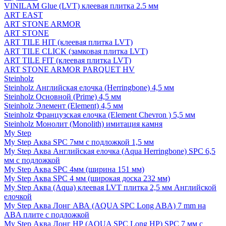
VINILAM Glue (LVT) клеевая плитка 2.5 мм
ART EAST
ART STONE ARMOR
ART STONE
ART TILE HIT (клеевая плитка LVT)
ART TILE CLICK (замковая плитка LVT)
ART TILE FIT (клеевая плитка LVT)
ART STONE ARMOR PARQUET HV
Steinholz
Steinholz Английская елочка (Herringbone) 4,5 мм
Steinholz Основной (Prime) 4,5 мм
Steinholz Элемент (Element) 4,5 мм
Steinholz Французская елочка (Element Chevron ) 5,5 мм
Steinholz Монолит (Monolith) имитация камня
My Step
My Step Аква SPC 7мм c подложкой 1,5 мм
My Step Аква Английская елочка (Aqua Herringbone) SPC 6,5
мм с подложкой
My Step Аква SPC 4мм (ширина 151 мм)
My Step Аква SPC 4 мм (широкая доска 232 мм)
My Step Аква (Aqua) клеевая LVT плитка 2,5 мм Английской
елочкой
My Step Аква Лонг АВА (AQUA SPC Long ABA) 7 mm на
ABA плите с подложкой
My Step Аква Лонг НР (AQUA SPC Long HP) SPC 7 мм с