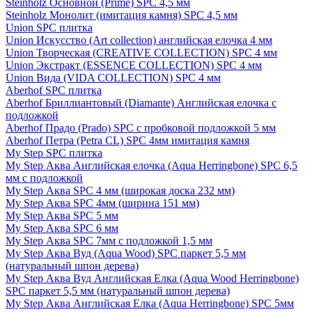
Steinholz Основной (Prime) SPC 4,5 мм
Steinholz Монолит (имитация камня) SPC 4,5 мм
Union SPC плитка
Union Искусство (Art collection) английская елочка 4 мм
Union Творческая (CREATIVE COLLECTION) SPC 4 мм
Union Экстракт (ESSENCE COLLECTION) SPC 4 мм
Union Вида (VIDA COLLECTION) SPC 4 мм
Aberhof SPC плитка
Aberhof Бриллиантовый (Diamante) Английская елочка с
подложкой
Aberhof Прадо (Prado) SPC с пробковой подложкой 5 мм
Aberhof Петра (Petra CL) SPC 4мм имитация камня
My Step SPC плитка
My Step Аква Английская елочка (Aqua Herringbone) SPC 6,5
мм с подложкой
My Step Аква SPC 4 мм (широкая доска 232 мм)
My Step Аква SPC 4мм (ширина 151 мм)
My Step Аква SPC 5 мм
My Step Аква SPC 6 мм
My Step Аква SPC 7мм c подложкой 1,5 мм
My Step Аква Вуд (Aqua Wood) SPC паркет 5,5 мм
(натуральный шпон дерева)
My Step Аква Вуд Английская Елка (Aqua Wood Herringbone)
SPC паркет 5,5 мм (натуральный шпон дерева)
My Step Аква Английская Елка (Aqua Herringbone) SPC 5мм