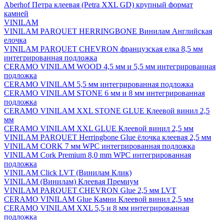
Aberhof Петра клеевая (Petra XXL GD) крупный формат
камней
VINILAM
VINILAM PARQUET HERRINGBONE Винилам Английская
елочка
VINILAM PARQUET CHEVRON французская елка 8,5 мм
интегрированная подложка
CERAMO VINILAM WOOD 4,5 мм и 5,5 мм интегрированная
подложка
CERAMO VINILAM 5,5 мм интегрированная подложка
CERAMO VINILAM STONE 6 мм и 8 мм интегрированная
подложка
CERAMO VINILAM XXL STONE GLUE Клеевой винил 2,5
мм
CERAMO VINILAM XXL GLUE Клеевой винил 2,5 мм
VINILAM PARQUET Herringbone Glue ёлочка клеевая 2,5 мм
VINILAM CORK 7 мм WPC интегрированная подложка
VINILAM Cork Premium 8,0 mm WPC интегрированная
подложка
VINILAM Click LVT (Винилам Клик)
VINILAM (Винилам) Клеевая Премиум
VINILAM PARQUET CHEVRON Glue 2,5 мм LVT
CERAMO VINILAM Glue Камни Клеевой винил 2,5 мм
CERAMO VINILAM XXL 5,5 и 8 мм интегрированная
подложка