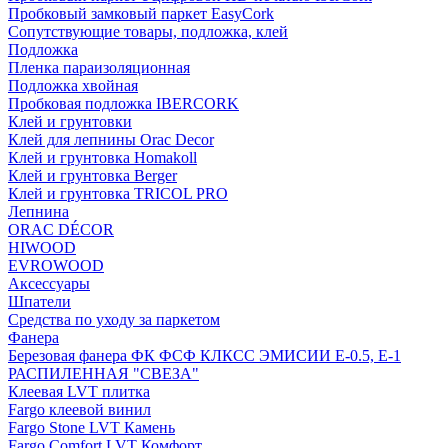
Пробковый замковый паркет EasyCork
Сопутствующие товары, подложка, клей
Подложка
Пленка параизоляционная
Подложка хвойная
Пробковая подложка IBERCORK
Клей и грунтовки
Клей для лепнины Orac Decor
Клей и грунтовка Homakoll
Клей и грунтовка Berger
Клей и грунтовка TRICOL PRO
Лепнина
ORAC DÉCOR
HIWOOD
EVROWOOD
Аксессуары
Шпатели
Средства по уходу за паркетом
Фанера
Березовая фанера ФК ФСФ КЛКСС ЭМИСИИ Е-0.5, Е-1
РАСПИЛЕННАЯ "СВЕЗА"
Клеевая LVT плитка
Fargo клеевой винил
Fargo Stone LVT Камень
Fargo Comfort LVT Комфорт