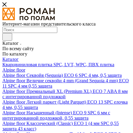
Интернет-магазин представительского класса
Каталог
По всему сайту
По каталогу
Каталог
Кварцвиниловая плитка SPC, LVT, WPC, ПВХ плитка
Alpine floor
Alpine floor Секвойя (Sequoia) ECO 6 SPC 4 мм, 0,5 защита
Alpine floor Величие секвойи 4 mm (Grand Sequoia 4 mm) ECO
11 SPC 4 мм 0,55 защита
Alpine floor Премиальный XL (Premium XL) ECO 7 ABA 8 мм
с интегрированной подложкой
Alpine floor Легкий паркет (Light Parquet) ECO 13 SPC елочка
4 мм, 0,55 защита
Alpine floor Насыщенный (Intense) ECO 9 SPC 6 мм с
интегрированной подложкой, 0,55 защита
Alpine floor Классический (Classic) ECO 1 (4 мм SPC 0,55
защита 43 класс)