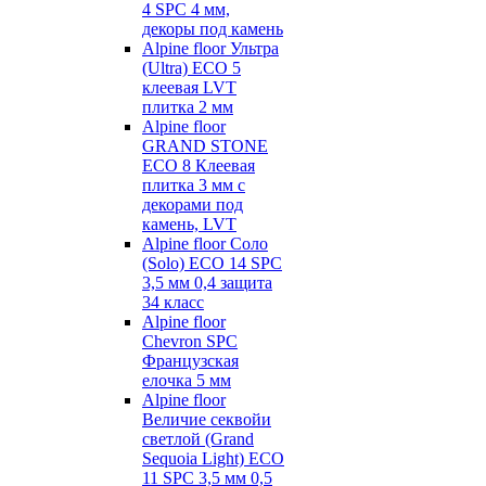
4 SPC 4 мм,
декоры под камень
Alpine floor Ультра
(Ultra) ECO 5
клеевая LVT
плитка 2 мм
Alpine floor
GRAND STONE
ECO 8 Клеевая
плитка 3 мм с
декорами под
камень, LVT
Alpine floor Соло
(Solo) ECO 14 SPC
3,5 мм 0,4 защита
34 класс
Alpine floor
Chevron SPC
Французская
елочка 5 мм
Alpine floor
Величие секвойи
светлой (Grand
Sequoia Light) ECO
11 SPC 3,5 мм 0,5