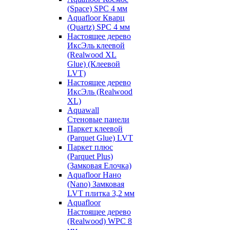
(Space) SPC 4 мм
Aquafloor Кварц
(Quartz) SPC 4 мм
Настоящее дерево
ИксЭль клеевой
(Realwood XL
Glue) (Клеевой
LVT)
Настоящее дерево
ИксЭль (Realwood
XL)
Aquawall
Стеновые панели
Паркет клеевой
(Parquet Glue) LVT
Паркет плюс
(Parquet Plus)
(Замковая Елочка)
Aquafloor Нано
(Nano) Замковая
LVT плитка 3,2 мм
Aquafloor
Настоящее дерево
(Realwood) WPC 8