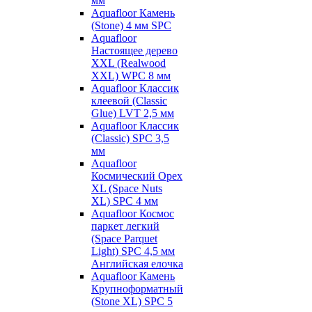
мм
Aquafloor Камень
(Stone) 4 мм SPC
Aquafloor
Настоящее дерево
XXL (Realwood
XXL) WPC 8 мм
Aquafloor Классик
клеевой (Classic
Glue) LVT 2,5 мм
Aquafloor Классик
(Classic) SPC 3,5
мм
Aquafloor
Космический Орех
XL (Space Nuts
XL) SPC 4 мм
Aquafloor Космос
паркет легкий
(Space Parquet
Light) SPC 4,5 мм
Английская елочка
Aquafloor Камень
Крупноформатный
(Stone XL) SPC 5