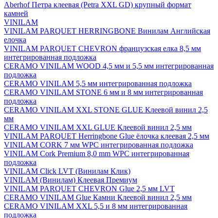
Aberhof Петра клеевая (Petra XXL GD) крупный формат
камней
VINILAM
VINILAM PARQUET HERRINGBONE Винилам Английская
елочка
VINILAM PARQUET CHEVRON французская елка 8,5 мм
интегрированная подложка
CERAMO VINILAM WOOD 4,5 мм и 5,5 мм интегрированная
подложка
CERAMO VINILAM 5,5 мм интегрированная подложка
CERAMO VINILAM STONE 6 мм и 8 мм интегрированная
подложка
CERAMO VINILAM XXL STONE GLUE Клеевой винил 2,5
мм
CERAMO VINILAM XXL GLUE Клеевой винил 2,5 мм
VINILAM PARQUET Herringbone Glue ёлочка клеевая 2,5 мм
VINILAM CORK 7 мм WPC интегрированная подложка
VINILAM Cork Premium 8,0 mm WPC интегрированная
подложка
VINILAM Click LVT (Винилам Клик)
VINILAM (Винилам) Клеевая Премиум
VINILAM PARQUET CHEVRON Glue 2,5 мм LVT
CERAMO VINILAM Glue Камни Клеевой винил 2,5 мм
CERAMO VINILAM XXL 5,5 и 8 мм интегрированная
подложка