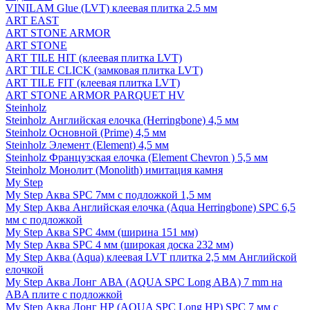
VINILAM Glue (LVT) клеевая плитка 2.5 мм
ART EAST
ART STONE ARMOR
ART STONE
ART TILE HIT (клеевая плитка LVT)
ART TILE CLICK (замковая плитка LVT)
ART TILE FIT (клеевая плитка LVT)
ART STONE ARMOR PARQUET HV
Steinholz
Steinholz Английская елочка (Herringbone) 4,5 мм
Steinholz Основной (Prime) 4,5 мм
Steinholz Элемент (Element) 4,5 мм
Steinholz Французская елочка (Element Chevron ) 5,5 мм
Steinholz Монолит (Monolith) имитация камня
My Step
My Step Аква SPC 7мм c подложкой 1,5 мм
My Step Аква Английская елочка (Aqua Herringbone) SPC 6,5
мм с подложкой
My Step Аква SPC 4мм (ширина 151 мм)
My Step Аква SPC 4 мм (широкая доска 232 мм)
My Step Аква (Aqua) клеевая LVT плитка 2,5 мм Английской
елочкой
My Step Аква Лонг АВА (AQUA SPC Long ABA) 7 mm на
ABA плите с подложкой
My Step Аква Лонг НР (AQUA SPC Long HP) SPC 7 мм с