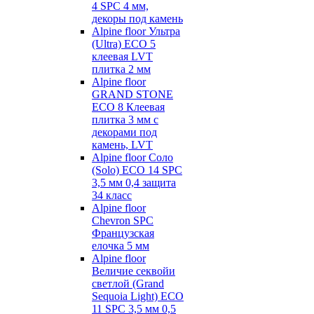
4 SPC 4 мм,
декоры под камень
Alpine floor Ультра
(Ultra) ECO 5
клеевая LVT
плитка 2 мм
Alpine floor
GRAND STONE
ECO 8 Клеевая
плитка 3 мм с
декорами под
камень, LVT
Alpine floor Соло
(Solo) ECO 14 SPC
3,5 мм 0,4 защита
34 класс
Alpine floor
Chevron SPC
Французская
елочка 5 мм
Alpine floor
Величие секвойи
светлой (Grand
Sequoia Light) ECO
11 SPC 3,5 мм 0,5