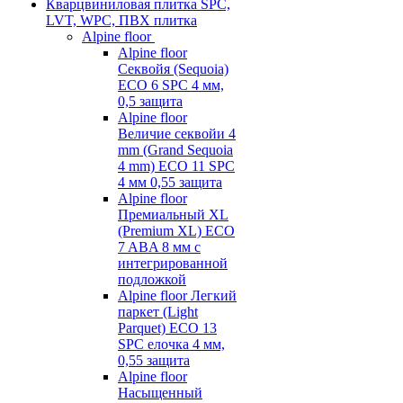
Кварцвиниловая плитка SPC,
LVT, WPC, ПВХ плитка
Alpine floor
Alpine floor
Секвойя (Sequoia)
ECO 6 SPC 4 мм,
0,5 защита
Alpine floor
Величие секвойи 4
mm (Grand Sequoia
4 mm) ECO 11 SPC
4 мм 0,55 защита
Alpine floor
Премиальный XL
(Premium XL) ECO
7 ABA 8 мм с
интегрированной
подложкой
Alpine floor Легкий
паркет (Light
Parquet) ECO 13
SPC елочка 4 мм,
0,55 защита
Alpine floor
Насыщенный