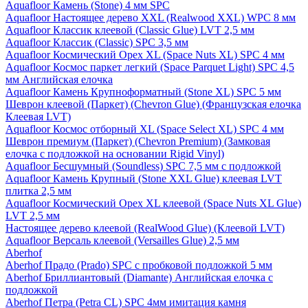
Aquafloor Камень (Stone) 4 мм SPC
Aquafloor Настоящее дерево XXL (Realwood XXL) WPC 8 мм
Aquafloor Классик клеевой (Classic Glue) LVT 2,5 мм
Aquafloor Классик (Classic) SPC 3,5 мм
Aquafloor Космический Орех XL (Space Nuts XL) SPC 4 мм
Aquafloor Космос паркет легкий (Space Parquet Light) SPC 4,5
мм Английская елочка
Aquafloor Камень Крупноформатный (Stone XL) SPC 5 мм
Шеврон клеевой (Паркет) (Chevron Glue) (Французская елочка
Клеевая LVT)
Aquafloor Космос отборный XL (Space Select XL) SPC 4 мм
Шеврон премиум (Паркет) (Chevron Premium) (Замковая
елочка с подложкой на основании Rigid Vinyl)
Aquafloor Бесшумный (Soundless) SPC 7,5 мм с подложкой
Aquafloor Камень Крупный (Stone XXL Glue) клеевая LVT
плитка 2,5 мм
Aquafloor Космический Орех XL клеевой (Space Nuts XL Glue)
LVT 2,5 мм
Настоящее дерево клеевой (RealWood Glue) (Клеевой LVT)
Aquafloor Версаль клеевой (Versailles Glue) 2,5 мм
Aberhof
Aberhof Прадо (Prado) SPC с пробковой подложкой 5 мм
Aberhof Бриллиантовый (Diamante) Английская елочка с
подложкой
Aberhof Петра (Petra CL) SPC 4мм имитация камня