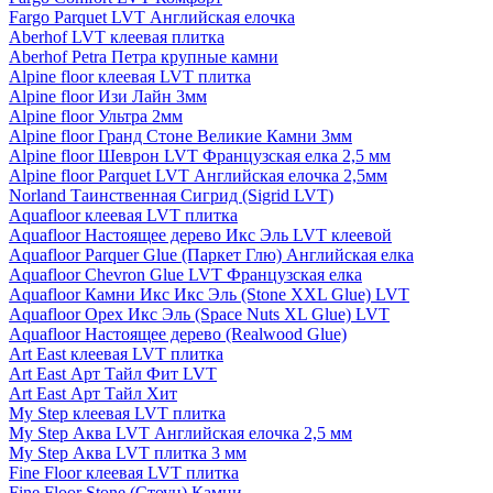
Fargo Parquet LVT Английская елочка
Aberhof LVT клеевая плитка
Aberhof Petra Петра крупные камни
Alpine floor клеевая LVT плитка
Alpine floor Изи Лайн 3мм
Alpine floor Ультра 2мм
Alpine floor Гранд Стоне Великие Камни 3мм
Alpine floor Шеврон LVT Французская елка 2,5 мм
Alpine floor Parquet LVT Английская елочка 2,5мм
Norland Таинственная Сигрид (Sigrid LVT)
Aquafloor клеевая LVT плитка
Aquafloor Настоящее дерево Икс Эль LVT клеевой
Aquafloor Parquer Glue (Паркет Глю) Английская елка
Aquafloor Chevron Glue LVT Французская елка
Aquafloor Камни Икс Икс Эль (Stone XXL Glue) LVT
Aquafloor Орех Икс Эль (Space Nuts XL Glue) LVT
Aquafloor Настоящее дерево (Realwood Glue)
Art East клеевая LVT плитка
Art East Арт Тайл Фит LVT
Art East Арт Тайл Хит
My Step клеевая LVT плитка
My Step Аква LVT Английская елочка 2,5 мм
My Step Аква LVT плитка 3 мм
Fine Floor клеевая LVT плитка
Fine Floor Stone (Стоун) Камни