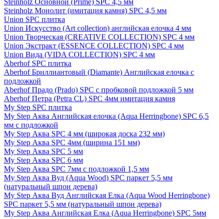
Steinholz Основной (Prime) SPC 4,5 мм
Steinholz Монолит (имитация камня) SPC 4,5 мм
Union SPC плитка
Union Искусство (Art collection) английская елочка 4 мм
Union Творческая (CREATIVE COLLECTION) SPC 4 мм
Union Экстракт (ESSENCE COLLECTION) SPC 4 мм
Union Вида (VIDA COLLECTION) SPC 4 мм
Aberhof SPC плитка
Aberhof Бриллиантовый (Diamante) Английская елочка с
подложкой
Aberhof Прадо (Prado) SPC с пробковой подложкой 5 мм
Aberhof Петра (Petra CL) SPC 4мм имитация камня
My Step SPC плитка
My Step Аква Английская елочка (Aqua Herringbone) SPC 6,5
мм с подложкой
My Step Аква SPC 4 мм (широкая доска 232 мм)
My Step Аква SPC 4мм (ширина 151 мм)
My Step Аква SPC 5 мм
My Step Аква SPC 6 мм
My Step Аква SPC 7мм c подложкой 1,5 мм
My Step Аква Вуд (Aqua Wood) SPC паркет 5,5 мм
(натуральный шпон дерева)
My Step Аква Вуд Английская Елка (Aqua Wood Herringbone)
SPC паркет 5,5 мм (натуральный шпон дерева)
My Step Аква Английская Елка (Aqua Herringbone) SPC 5мм