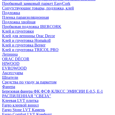
Пробковый замковый паркет EasyCork
Сопутствующие товары, подложка, клей
Подложка
Пленка параизоляционная
Подложка хвойная
Пробковая подложка IBERCORK
Клей и грунтовки
Клей для лепнины Orac Decor
Клей и грунтовка Homakoll
Клей и грунтовка Berger
Клей и грунтовка TRICOL PRO
Лепнина
ORAC DÉCOR
HIWOOD
EVROWOOD
Аксессуары
Шпатели
Средства по уходу за паркетом
Фанера
Березовая фанера ФК ФСФ КЛКСС ЭМИСИИ Е-0.5, Е-1
РАСПИЛЕННАЯ "СВЕЗА"
Клеевая LVT плитка
Fargo клеевой винил
Fargo Stone LVT Камень
Fargo Comfort LVT Комфорт