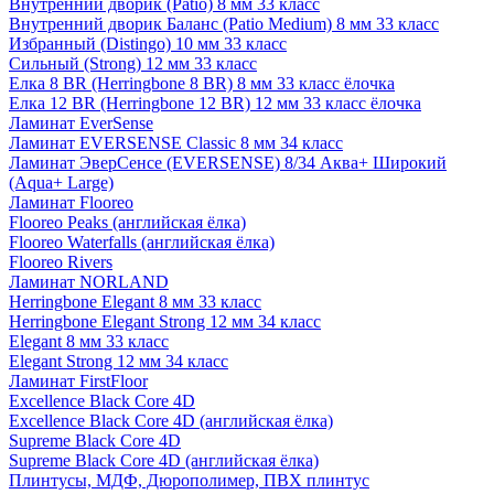
Внутренний дворик (Patio) 8 мм 33 класс
Внутренний дворик Баланс (Patio Medium) 8 мм 33 класс
Избранный (Distingo) 10 мм 33 класс
Сильный (Strong) 12 мм 33 класс
Елка 8 BR (Herringbone 8 BR) 8 мм 33 класс ёлочка
Елка 12 BR (Herringbone 12 BR) 12 мм 33 класс ёлочка
Ламинат EverSense
Ламинат EVERSENSE Classic 8 мм 34 класс
Ламинат ЭверСенсе (EVERSENSE) 8/34 Аква+ Широкий
(Aqua+ Large)
Ламинат Flooreo
Flooreo Peaks (английская ёлка)
Flooreo Waterfalls (английская ёлка)
Flooreo Rivers
Ламинат NORLAND
Herringbone Elegant 8 мм 33 класс
Herringbone Elegant Strong 12 мм 34 класс
Elegant 8 мм 33 класс
Elegant Strong 12 мм 34 класс
Ламинат FirstFloor
Excellence Black Core 4D
Excellence Black Core 4D (английская ёлка)
Supreme Black Core 4D
Supreme Black Core 4D (английская ёлка)
Плинтусы, МДФ, Дюрополимер, ПВХ плинтус