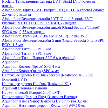
Norland Таинственная Сигрид LVT (Sigrid LVT) клеевая
плитка
Alpine floor Паркет LVT (Parquet LVT) ECO 16 клеевая ёлочка
2,5 мм 0,5 защита
Alpine floor Величие секвойи LVT (Grand Sequoia LVT)
клеевая LVT ECO 11 SPC 2,5 мм 0,55 защита
Alpine floor Величие секвойи дикой (Grand Sequoia Village)
SPC 4 мм, 0,55 мм защита
Alpine floor Премиум 12 (PREMIUM 12) 12 мм (WPC)
Alpine Floor Величие секвойи 5 mm (Grand Sequoia 5 mm) SPC
ECO 11 5 мм
Alpine floor Титан 6 SPC 6 мм
Alpine floor Титан 8 SPC 8 мм
Alpine floor Титан Паркет SPC 6 мм (ёлочка)
Aquafloor
Aquafloor Космос (Space) SPC 4 мм
Aquafloor Кварц (Quartz) SPC 4 мм
Настоящее дерево ИксЭль клеевой (Realwood XL Glue)
(Клеевой LVT)
Настоящее дерево ИксЭль (Realwood XL)
Aquawall Стеновые панели
Паркет клеевой (Parquet Glue) LVT
Паркет плюс (Parquet Plus) (Замковая Елочка)
Aquafloor Нано (Nano) Замковая LVT плитка 3,2 мм
Aquafloor Настоящее дерево (Realwood) WPC 8 мм