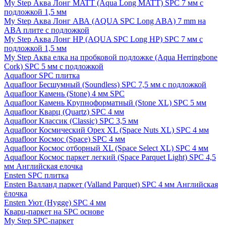
My Step Аква Лонг MATT (Aqua Long MATT) SPC 7 мм с
подложкой 1,5 мм
My Step Аква Лонг АВА (AQUA SPC Long ABA) 7 mm на
ABA плите с подложкой
My Step Аква Лонг НР (AQUA SPC Long HP) SPC 7 мм с
подложкой 1,5 мм
My Step Аква елка на пробковой подложке (Aqua Herringbone
Cork) SPC 5 мм с подложкой
Aquafloor SPC плитка
Aquafloor Бесшумный (Soundless) SPC 7,5 мм с подложкой
Aquafloor Камень (Stone) 4 мм SPC
Aquafloor Камень Крупноформатный (Stone XL) SPC 5 мм
Aquafloor Кварц (Quartz) SPC 4 мм
Aquafloor Классик (Classic) SPC 3,5 мм
Aquafloor Космический Орех XL (Space Nuts XL) SPC 4 мм
Aquafloor Космос (Space) SPC 4 мм
Aquafloor Космос отборный XL (Space Select XL) SPC 4 мм
Aquafloor Космос паркет легкий (Space Parquet Light) SPC 4,5
мм Английская елочка
Ensten SPC плитка
Ensten Валланд паркет (Valland Parquet) SPC 4 мм Английская
ёлочка
Ensten Уют (Hygge) SPC 4 мм
Кварц-паркет на SPC основе
My Step SPC-паркет