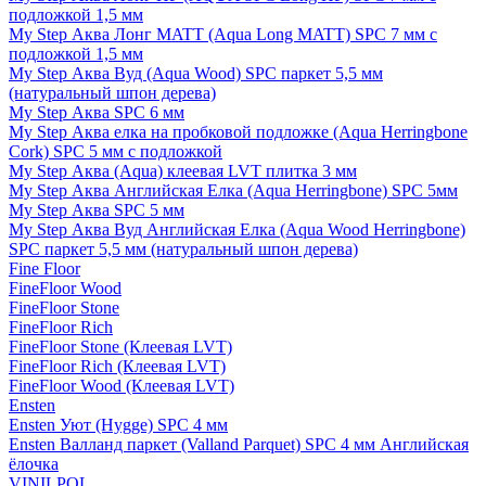
подложкой 1,5 мм
My Step Аква Лонг MATT (Aqua Long MATT) SPC 7 мм с
подложкой 1,5 мм
My Step Аква Вуд (Aqua Wood) SPC паркет 5,5 мм
(натуральный шпон дерева)
My Step Аква SPC 6 мм
My Step Аква елка на пробковой подложке (Aqua Herringbone
Cork) SPC 5 мм с подложкой
My Step Аква (Aqua) клеевая LVT плитка 3 мм
My Step Аква Английская Елка (Aqua Herringbone) SPC 5мм
My Step Аква SPC 5 мм
My Step Аква Вуд Английская Елка (Aqua Wood Herringbone)
SPC паркет 5,5 мм (натуральный шпон дерева)
Fine Floor
FineFloor Wood
FineFloor Stone
FineFloor Rich
FineFloor Stone (Клеевая LVT)
FineFloor Rich (Клеевая LVT)
FineFloor Wood (Клеевая LVT)
Ensten
Ensten Уют (Hygge) SPC 4 мм
Ensten Валланд паркет (Valland Parquet) SPC 4 мм Английская
ёлочка
VINILPOL