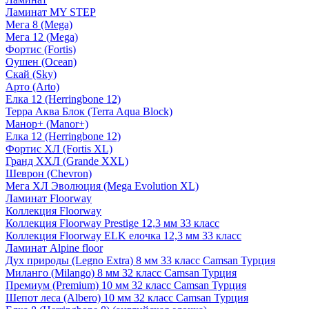
Ламинат MY STEP
Мега 8 (Mega)
Мега 12 (Mega)
Фортис (Fortis)
Оушен (Ocean)
Скай (Sky)
Арто (Arto)
Елка 12 (Herringbone 12)
Терра Аква Блок (Terra Aqua Block)
Манор+ (Manor+)
Елка 12 (Herringbone 12)
Фортис ХЛ (Fortis XL)
Гранд ХХЛ (Grande XXL)
Шеврон (Chevron)
Мега ХЛ Эволюция (Mega Evolution XL)
Ламинат Floorway
Коллекция Floorway
Коллекция Floorway Prestige 12,3 мм 33 класс
Коллекция Floorway ELK елочка 12,3 мм 33 класс
Ламинат Alpine floor
Дух природы (Legno Extra) 8 мм 33 класс Camsan Турция
Миланго (Milango) 8 мм 32 класс Camsan Турция
Премиум (Premium) 10 мм 32 класс Camsan Турция
Шепот леса (Albero) 10 мм 32 класс Camsan Турция