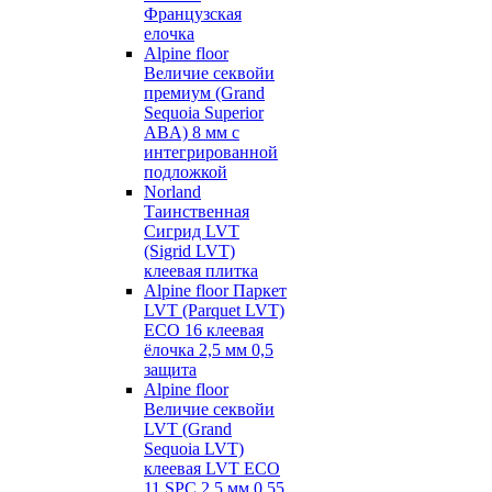
Французская
елочка
Alpine floor
Величие секвойи
премиум (Grand
Sequoia Superior
ABA) 8 мм с
интегрированной
подложкой
Norland
Таинственная
Сигрид LVT
(Sigrid LVT)
клеевая плитка
Alpine floor Паркет
LVT (Parquet LVT)
ECO 16 клеевая
ёлочка 2,5 мм 0,5
защита
Alpine floor
Величие секвойи
LVT (Grand
Sequoia LVT)
клеевая LVT ECO
11 SPC 2,5 мм 0,55