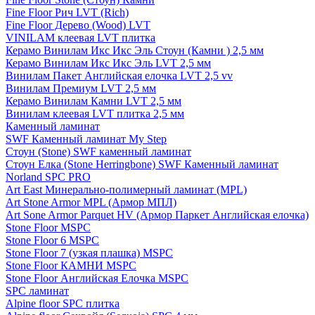
Fine Floor Рич LVT (Rich)
Fine Floor Дерево (Wood) LVT
VINILAM клеевая LVT плитка
Керамо Винилам Икс Икс Эль Стоун (Камни ) 2,5 мм
Керамо Винилам Икс Икс Эль LVT 2,5 мм
Винилам Пакет Английская елочка LVT 2,5 vv
Винилам Премиум LVT 2,5 мм
Керамо Винилам Камни LVT 2,5 мм
Винилам клеевая LVT плитка 2,5 мм
Каменный ламинат
SWF Каменный ламинат My Step
Стоун (Stone) SWF каменный ламинат
Стоун Елка (Stone Herringbone) SWF Каменный ламинат
Norland SPC PRO
Art East Минерально-полимерный ламинат (MPL)
Art Stone Armor MPL (Армор МПЛ)
Art Sone Armor Parquet HV (Армор Паркет Английская елочка)
Stone Floor MSPC
Stone Floor 6 MSPC
Stone Floor 7 (узкая плашка) MSPC
Stone Floor КАМНИ MSPC
Stone Floor Английская Елочка MSPC
SPC ламинат
Alpine floor SPC плитка