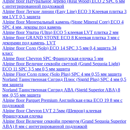
Alpine floor Натуральное дерево (Real Wood) ECO 2 SPC 6 мм
с интегрированной подложкой
Alpine floor Легкие линии (Easy Line) ECO 3 Клеевая плитка 3
мм LVT 0,5 защита
Alpine floor Минеральный камень (Stone Mineral Core) ECO 4
SPC 4 мм, декоры под камень
Alpine floor Ультра (Ultra) ECO 5 клеевая LVT плитка 2 мм
Alpine floor GRAND STONE ECO 8 Клеевая плитка 3 мм с
декорами под камень, LVT
Alpine floor Соло (Solo) ECO 14 SPC 3,5 мм 0,4 защита 34
класс
Alpine floor Chevron SPC Французская елочка 5 мм
Alpine floor Величие секвойи светлой (Grand Sequoia Light)
ECO 11 SPC 3,5 мм 0,5 мм защита
Alpine Floor Соло плюс (Solo Plus) SPC 4 мм 0,55 мм защита
Norland Таинственная Сигрид Плюс (Sigrid Plus) SPC 4 мм 0,5
мм защита
Norland Таинственная Сигрид АВА (Sigrid Superior ABA) 8
мм, 0,55 мм защита
Alpine floor Parquet Premium Английская елка ECO 19 8 мм с
подложкой
Alpine floor Chevron LVT 2.5мм (Шеврон) клеевая
Французская елочка
Alpine floor Величие секвойи премиум (Grand Sequoia Superior
ABA) 8 мм с интегрированной подложкой