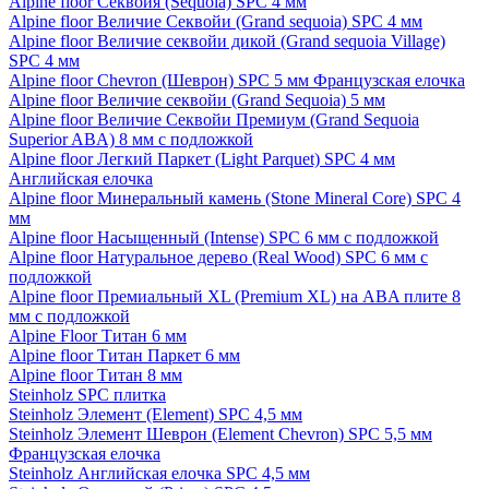
Alpine floor Секвойя (Sequoia) SPC 4 мм
Alpine floor Величие Секвойи (Grand sequoia) SPC 4 мм
Alpine floor Величие секвойи дикой (Grand sequoia Village)
SPC 4 мм
Alpine floor Chevron (Шеврон) SPC 5 мм Французская елочка
Alpine floor Величие секвойи (Grand Sequoia) 5 мм
Alpine floor Величие Секвойи Премиум (Grand Sequoia
Superior ABA) 8 мм с подложкой
Alpine floor Легкий Паркет (Light Parquet) SPC 4 мм
Английская елочка
Alpine floor Минеральный камень (Stone Mineral Core) SPC 4
мм
Alpine floor Насыщенный (Intense) SPC 6 мм с подложкой
Alpine floor Натуральное дерево (Real Wood) SPC 6 мм с
подложкой
Alpine floor Премиальный XL (Premium XL) на ABA плите 8
мм с подложкой
Alpine Floor Титан 6 мм
Alpine floor Титан Паркет 6 мм
Alpine floor Титан 8 мм
Steinholz SPC плитка
Steinholz Элемент (Element) SPC 4,5 мм
Steinholz Элемент Шеврон (Element Chevron) SPC 5,5 мм
Французская елочка
Steinholz Английская елочка SPC 4,5 мм