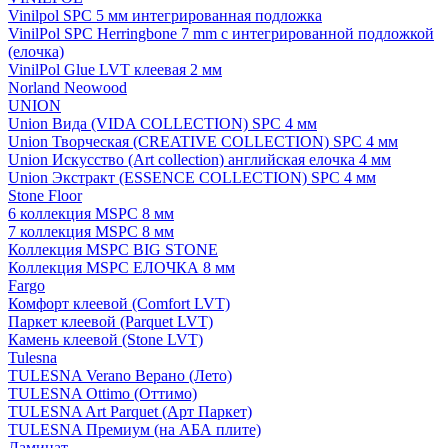
Vinilpol SPC 5 мм интегрированная подложка
VinilPol SPC Herringbone 7 mm с интегрированной подложкой
(елочка)
VinilPol Glue LVT клеевая 2 мм
Norland Neowood
UNION
Union Вида (VIDA COLLECTION) SPC 4 мм
Union Творческая (CREATIVE COLLECTION) SPC 4 мм
Union Искусство (Art collection) английская елочка 4 мм
Union Экстракт (ESSENCE COLLECTION) SPC 4 мм
Stone Floor
6 коллекция MSPC 8 мм
7 коллекция MSPC 8 мм
Коллекция MSPC BIG STONE
Коллекция MSPC ЕЛОЧКА 8 мм
Fargo
Комфорт клеевой (Comfort LVT)
Паркет клеевой (Parquet LVT)
Камень клеевой (Stone LVT)
Tulesna
TULESNA Verano Верано (Лето)
TULESNA Ottimo (Оттимо)
TULESNA Art Parquet (Арт Паркет)
TULESNA Премиум (на АБА плите)
Ламинат