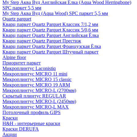
My Step Аква Вуд Английская Елка (Aqua Wood Herringbone)
SPC паркет 5,5 мм
My Step Аква Вуд (Aqua Wood) SPC паркет 5,5 мм
Quartz parquet
Кварц паркет Quartz Parquet Классик 7/1,2 мм
Кварц паркет Quartz Parquet Классик 5/0,6 мм
Кварц паркет Quartz Parquet Английская Ёлка
Кварц паркет Quartz Parquet Престиж
Кварц паркет Quartz Parquet Французская Ёлка
Кварц паркет Quartz Parquet Штучный паркет
Alpine floor
Приоритет паркет
Микроплинтус Laconistiq
Микроплинтус MICRO 11 mini
Микроплинтус MICRO 15 classic
Микроплинтус MICRO 19 ARM
Микроплинтус MICRO-L (2700мм)
Скрытый плинтус REGULAR
Микроплинтус MICRO-L (2450мм)
Микроплинтус MICRO-L MAX
Потолочный профиль GIPS
Краски
H&H - интерьерные краски
Краски DERUFA
Акции