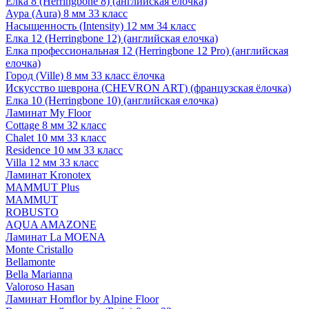
Елка 8 (Herringbone 8) (английская елочка)
Аура (Aura) 8 мм 33 класс
Насыщенность (Intensity) 12 мм 34 класс
Елка 12 (Herringbone 12) (английская елочка)
Елка профессиональная 12 (Herringbone 12 Pro) (английская
елочка)
Город (Ville) 8 мм 33 класс ёлочка
Искусство шеврона (CHEVRON ART) (французская ёлочка)
Елка 10 (Herringbone 10) (английская елочка)
Ламинат My Floor
Cottage 8 мм 32 класс
Chalet 10 мм 33 класс
Residence 10 мм 33 класс
Villa 12 мм 33 класс
Ламинат Kronotex
MAMMUT Plus
MAMMUT
ROBUSTO
AQUA AMAZONE
Ламинат La MOENA
Monte Cristallo
Bellamonte
Bella Marianna
Valoroso Hasan
Ламинат Homflor by Alpine Floor