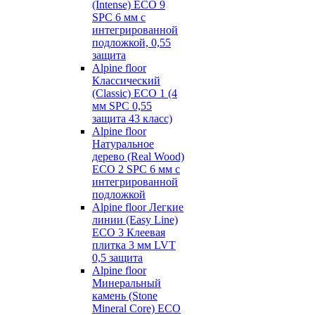
(Intense) ECO 9
SPC 6 мм с
интегрированной
подложкой, 0,55
защита
Alpine floor
Классический
(Classic) ECO 1 (4
мм SPC 0,55
защита 43 класс)
Alpine floor
Натуральное
дерево (Real Wood)
ECO 2 SPC 6 мм с
интегрированной
подложкой
Alpine floor Легкие
линии (Easy Line)
ECO 3 Клеевая
плитка 3 мм LVT
0,5 защита
Alpine floor
Минеральный
камень (Stone
Mineral Core) ECO