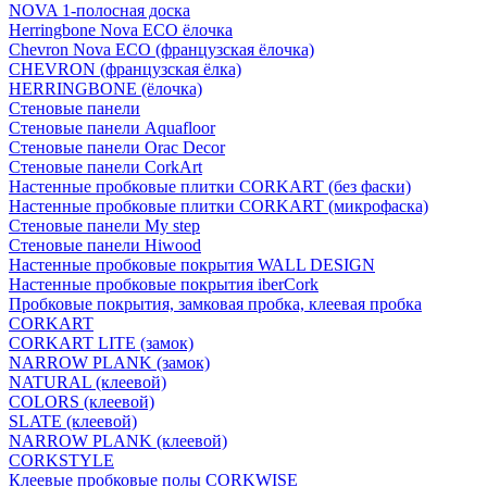
NOVA 1-полосная доска
Herringbone Nova ECO ёлочка
Chevron Nova ECO (французская ёлочка)
CHEVRON (французская ёлка)
HERRINGBONE (ёлочка)
Стеновые панели
Стеновые панели Aquafloor
Стеновые панели Orac Decor
Стеновые панели CorkArt
Настенные пробковые плитки CORKART (без фаски)
Настенные пробковые плитки CORKART (микрофаска)
Стеновые панели My step
Стеновые панели Hiwood
Настенные пробковые покрытия WALL DESIGN
Настенные пробковые покрытия iberCork
Пробковые покрытия, замковая пробка, клеевая пробка
CORKART
CORKART LITE (замок)
NARROW PLANK (замок)
NATURAL (клеевой)
COLORS (клеевой)
SLATE (клеевой)
NARROW PLANK (клеевой)
CORKSTYLE
Клеевые пробковые полы CORKWISE