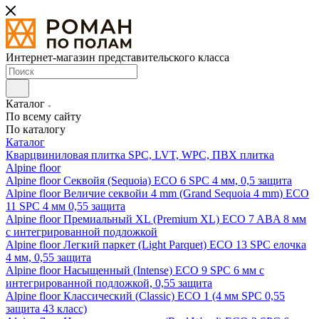
Интернет-магазин представительского класса
Каталог
По всему сайту
По каталогу
Каталог
Кварцвиниловая плитка SPC, LVT, WPC, ПВХ плитка
Alpine floor
Alpine floor Секвойя (Sequoia) ECO 6 SPC 4 мм, 0,5 защита
Alpine floor Величие секвойи 4 mm (Grand Sequoia 4 mm) ECO
11 SPC 4 мм 0,55 защита
Alpine floor Премиальный XL (Premium XL) ECO 7 ABA 8 мм
с интегрированной подложкой
Alpine floor Легкий паркет (Light Parquet) ECO 13 SPC елочка
4 мм, 0,55 защита
Alpine floor Насыщенный (Intense) ECO 9 SPC 6 мм с
интегрированной подложкой, 0,55 защита
Alpine floor Классический (Classic) ECO 1 (4 мм SPC 0,55
защита 43 класс)