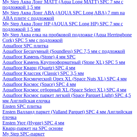
My Step Аква Лонг MATT (Aqua Long MATT) SPC 7 мм с
подложкой 1,5 мм
My Step Аква Лонг АВА (AQUA SPC Long ABA) 7 mm на
ABA плите с подложкой
My Step Аква Лонг НР (AQUA SPC Long HP) SPC 7 мм с
подложкой 1,5 мм
My Step Аква елка на пробковой подложке (Aqua Herringbone
Cork) SPC 5 мм с подложкой
Aquafloor SPC плитка
Aquafloor Бесшумный (Soundless) SPC 7,5 мм с подложкой
Aquafloor Камень (Stone) 4 мм SPC
Aquafloor Камень Крупноформатный (Stone XL) SPC 5 мм
Aquafloor Кварц (Quartz) SPC 4 мм
Aquafloor Классик (Classic) SPC 3,5 мм
Aquafloor Космический Орех XL (Space Nuts XL) SPC 4 мм
Aquafloor Космос (Space) SPC 4 мм
Aquafloor Космос отборный XL (Space Select XL) SPC 4 мм
Aquafloor Космос паркет легкий (Space Parquet Light) SPC 4,5
мм Английская елочка
Ensten SPC плитка
Ensten Валланд паркет (Valland Parquet) SPC 4 мм Английская
ёлочка
Ensten Уют (Hygge) SPC 4 мм
Кварц-паркет на SPC основе
My Step SPC-паркет