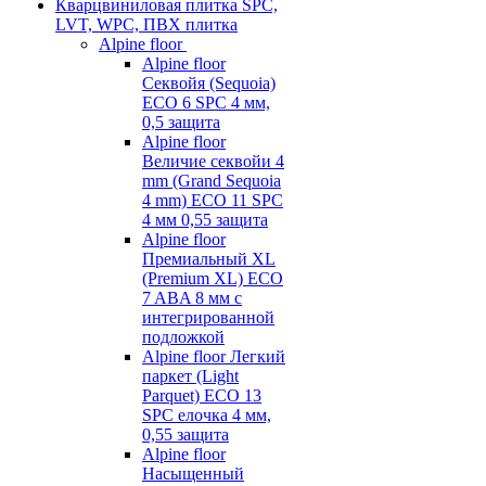
Кварцвиниловая плитка SPC,
LVT, WPC, ПВХ плитка
Alpine floor
Alpine floor
Секвойя (Sequoia)
ECO 6 SPC 4 мм,
0,5 защита
Alpine floor
Величие секвойи 4
mm (Grand Sequoia
4 mm) ECO 11 SPC
4 мм 0,55 защита
Alpine floor
Премиальный XL
(Premium XL) ECO
7 ABA 8 мм с
интегрированной
подложкой
Alpine floor Легкий
паркет (Light
Parquet) ECO 13
SPC елочка 4 мм,
0,55 защита
Alpine floor
Насыщенный