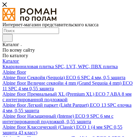
Интернет-магазин представительского класса
Каталог
По всему сайту
По каталогу
Каталог
Кварцвиниловая плитка SPC, LVT, WPC, ПВХ плитка
Alpine floor
Alpine floor Секвойя (Sequoia) ECO 6 SPC 4 мм, 0,5 защита
Alpine floor Величие секвойи 4 mm (Grand Sequoia 4 mm) ECO
11 SPC 4 мм 0,55 защита
Alpine floor Премиальный XL (Premium XL) ECO 7 ABA 8 мм
с интегрированной подложкой
Alpine floor Легкий паркет (Light Parquet) ECO 13 SPC елочка
4 мм, 0,55 защита
Alpine floor Насыщенный (Intense) ECO 9 SPC 6 мм с
интегрированной подложкой, 0,55 защита
Alpine floor Классический (Classic) ECO 1 (4 мм SPC 0,55
защита 43 класс)