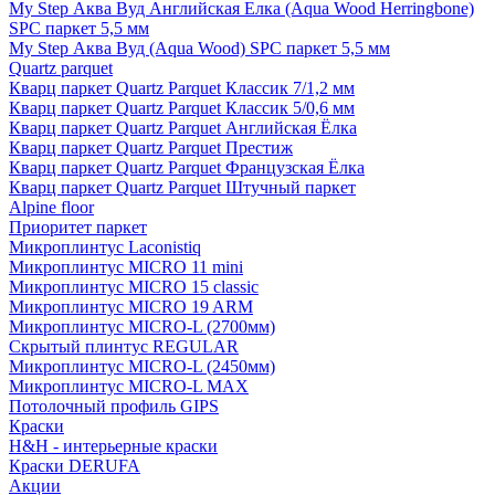
My Step Аква Вуд Английская Елка (Aqua Wood Herringbone)
SPC паркет 5,5 мм
My Step Аква Вуд (Aqua Wood) SPC паркет 5,5 мм
Quartz parquet
Кварц паркет Quartz Parquet Классик 7/1,2 мм
Кварц паркет Quartz Parquet Классик 5/0,6 мм
Кварц паркет Quartz Parquet Английская Ёлка
Кварц паркет Quartz Parquet Престиж
Кварц паркет Quartz Parquet Французская Ёлка
Кварц паркет Quartz Parquet Штучный паркет
Alpine floor
Приоритет паркет
Микроплинтус Laconistiq
Микроплинтус MICRO 11 mini
Микроплинтус MICRO 15 classic
Микроплинтус MICRO 19 ARM
Микроплинтус MICRO-L (2700мм)
Скрытый плинтус REGULAR
Микроплинтус MICRO-L (2450мм)
Микроплинтус MICRO-L MAX
Потолочный профиль GIPS
Краски
H&H - интерьерные краски
Краски DERUFA
Акции