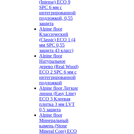
(Intense) ECO 9
SPC 6 мм с
интегрированной
подложкой, 0,55
защита
Alpine floor
Классический
(Classic) ECO 1 (4
мм SPC 0,55
защита 43 класс)
Alpine floor
Натуральное
дерево (Real Wood)
ECO 2 SPC 6 мм с
интегрированной
подложкой
Alpine floor Легкие
линии (Easy Line)
ECO 3 Клеевая
плитка 3 мм LVT
0,5 защита
Alpine floor
Минеральный
камень (Stone
Mineral Core) ECO