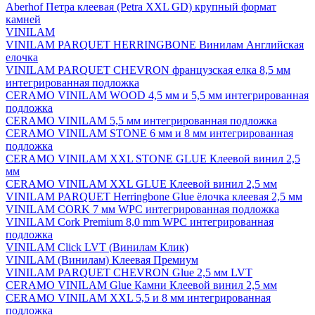
Aberhof Петра клеевая (Petra XXL GD) крупный формат
камней
VINILAM
VINILAM PARQUET HERRINGBONE Винилам Английская
елочка
VINILAM PARQUET CHEVRON французская елка 8,5 мм
интегрированная подложка
CERAMO VINILAM WOOD 4,5 мм и 5,5 мм интегрированная
подложка
CERAMO VINILAM 5,5 мм интегрированная подложка
CERAMO VINILAM STONE 6 мм и 8 мм интегрированная
подложка
CERAMO VINILAM XXL STONE GLUE Клеевой винил 2,5
мм
CERAMO VINILAM XXL GLUE Клеевой винил 2,5 мм
VINILAM PARQUET Herringbone Glue ёлочка клеевая 2,5 мм
VINILAM CORK 7 мм WPC интегрированная подложка
VINILAM Cork Premium 8,0 mm WPC интегрированная
подложка
VINILAM Click LVT (Винилам Клик)
VINILAM (Винилам) Клеевая Премиум
VINILAM PARQUET CHEVRON Glue 2,5 мм LVT
CERAMO VINILAM Glue Камни Клеевой винил 2,5 мм
CERAMO VINILAM XXL 5,5 и 8 мм интегрированная
подложка