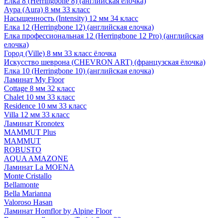
Елка 8 (Herringbone 8) (английская елочка)
Аура (Aura) 8 мм 33 класс
Насыщенность (Intensity) 12 мм 34 класс
Елка 12 (Herringbone 12) (английская елочка)
Елка профессиональная 12 (Herringbone 12 Pro) (английская
елочка)
Город (Ville) 8 мм 33 класс ёлочка
Искусство шеврона (CHEVRON ART) (французская ёлочка)
Елка 10 (Herringbone 10) (английская елочка)
Ламинат My Floor
Cottage 8 мм 32 класс
Chalet 10 мм 33 класс
Residence 10 мм 33 класс
Villa 12 мм 33 класс
Ламинат Kronotex
MAMMUT Plus
MAMMUT
ROBUSTO
AQUA AMAZONE
Ламинат La MOENA
Monte Cristallo
Bellamonte
Bella Marianna
Valoroso Hasan
Ламинат Homflor by Alpine Floor