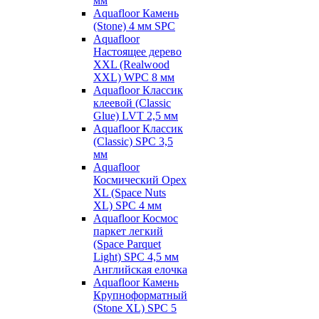
мм
Aquafloor Камень
(Stone) 4 мм SPC
Aquafloor
Настоящее дерево
XXL (Realwood
XXL) WPC 8 мм
Aquafloor Классик
клеевой (Classic
Glue) LVT 2,5 мм
Aquafloor Классик
(Classic) SPC 3,5
мм
Aquafloor
Космический Орех
XL (Space Nuts
XL) SPC 4 мм
Aquafloor Космос
паркет легкий
(Space Parquet
Light) SPC 4,5 мм
Английская елочка
Aquafloor Камень
Крупноформатный
(Stone XL) SPC 5