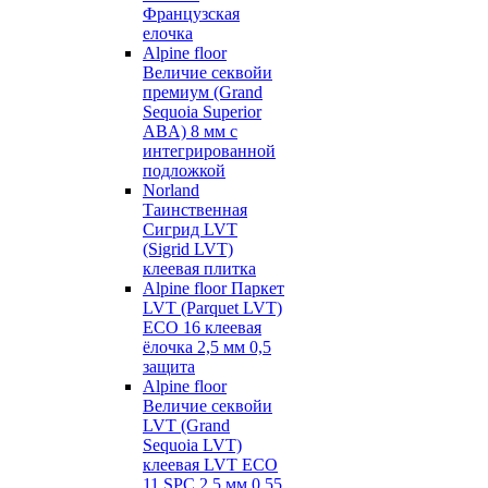
Французская
елочка
Alpine floor
Величие секвойи
премиум (Grand
Sequoia Superior
ABA) 8 мм с
интегрированной
подложкой
Norland
Таинственная
Сигрид LVT
(Sigrid LVT)
клеевая плитка
Alpine floor Паркет
LVT (Parquet LVT)
ECO 16 клеевая
ёлочка 2,5 мм 0,5
защита
Alpine floor
Величие секвойи
LVT (Grand
Sequoia LVT)
клеевая LVT ECO
11 SPC 2,5 мм 0,55