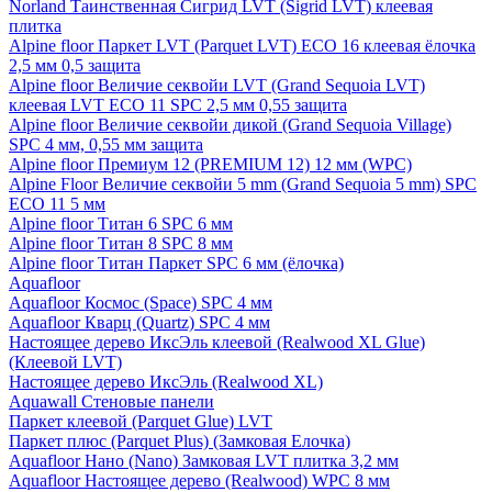
Norland Таинственная Сигрид LVT (Sigrid LVT) клеевая
плитка
Alpine floor Паркет LVT (Parquet LVT) ECO 16 клеевая ёлочка
2,5 мм 0,5 защита
Alpine floor Величие секвойи LVT (Grand Sequoia LVT)
клеевая LVT ECO 11 SPC 2,5 мм 0,55 защита
Alpine floor Величие секвойи дикой (Grand Sequoia Village)
SPC 4 мм, 0,55 мм защита
Alpine floor Премиум 12 (PREMIUM 12) 12 мм (WPC)
Alpine Floor Величие секвойи 5 mm (Grand Sequoia 5 mm) SPC
ECO 11 5 мм
Alpine floor Титан 6 SPC 6 мм
Alpine floor Титан 8 SPC 8 мм
Alpine floor Титан Паркет SPC 6 мм (ёлочка)
Aquafloor
Aquafloor Космос (Space) SPC 4 мм
Aquafloor Кварц (Quartz) SPC 4 мм
Настоящее дерево ИксЭль клеевой (Realwood XL Glue)
(Клеевой LVT)
Настоящее дерево ИксЭль (Realwood XL)
Aquawall Стеновые панели
Паркет клеевой (Parquet Glue) LVT
Паркет плюс (Parquet Plus) (Замковая Елочка)
Aquafloor Нано (Nano) Замковая LVT плитка 3,2 мм
Aquafloor Настоящее дерево (Realwood) WPC 8 мм