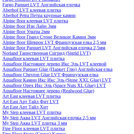
Fargo Parquet LVT Английская елочка
Aberhof LVT клеевая плитка
Aberhof Petra Петра крупные камни
Alpine floor клеевая LVT плитка
Alpine floor Изи Лайн 3мм
Alpine floor Ультра 2мм
Alpine floor Гранд Стоне Великие Камни 3мм
Alpine floor Шеврон LVT Французская елка 2,5 мм
Alpine floor Parquet LVT Английская елочка 2,5мм
Norland Таинственная Сигрид (Sigrid LVT)
Aquafloor клеевая LVT плитка
Aquafloor Настоящее дерево Икс Эль LVT клеевой
Aquafloor Parquer Glue (Паркет Глю) Английская елка
Aquafloor Chevron Glue LVT Французская елка
Aquafloor Камни Икс Икс Эль (Stone XXL Glue) LVT
Aquafloor Орех Икс Эль (Space Nuts XL Glue) LVT
Aquafloor Настоящее дерево (Realwood Glue)
Art East клеевая LVT плитка
Art East Арт Тайл Фит LVT
Art East Арт Тайл Хит
My Step клеевая LVT плитка
My Step Аква LVT Английская елочка 2,5 мм
My Step Аква LVT плитка 3 мм
Fine Floor клеевая LVT плитка
Fine Floor Stone (Стоун) Камни