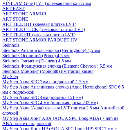
VINILAM Glue (LVT) клеевая плитка 2.5 мм
ART EAST
ART STONE ARMOR
ART STONE
ART TILE HIT (клеевая плитка LVT)
ART TILE CLICK (замковая плитка LVT)
ART TILE FIT (клеевая плитка LVT)
ART STONE ARMOR PARQUET HV
Steinholz
Steinholz Английская елочка (Herringbone) 4,5 мм
Steinholz Основной (Prime) 4,5 мм
Steinholz Элемент (Element) 4,5 мм
Steinholz Французская елочка (Element Chevron ) 5,5 мм
Steinholz Монолит (Monolith) имитация камня
My Step
My Step Аква SPC 7мм c подложкой 1,5 мм
My Step Аква Английская елочка (Aqua Herringbone) SPC 6,5
мм с подложкой
My Step Аква SPC 4мм (ширина 151 мм)
My Step Аква SPC 4 мм (широкая доска 232 мм)
My Step Аква (Aqua) клеевая LVT плитка 2,5 мм Английской
елочкой
My Step Аква Лонг АВА (AQUA SPC Long ABA) 7 mm на
ABA плите с подложкой
My Step Аква Лонг НР (AQUA SPC Long HP) SPC 7 мм с