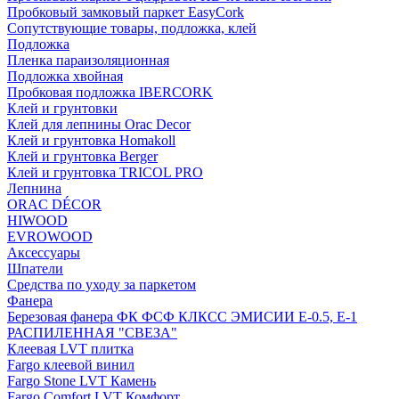
Пробковый замковый паркет EasyCork
Сопутствующие товары, подложка, клей
Подложка
Пленка параизоляционная
Подложка хвойная
Пробковая подложка IBERCORK
Клей и грунтовки
Клей для лепнины Orac Decor
Клей и грунтовка Homakoll
Клей и грунтовка Berger
Клей и грунтовка TRICOL PRO
Лепнина
ORAC DÉCOR
HIWOOD
EVROWOOD
Аксессуары
Шпатели
Средства по уходу за паркетом
Фанера
Березовая фанера ФК ФСФ КЛКСС ЭМИСИИ Е-0.5, Е-1
РАСПИЛЕННАЯ "СВЕЗА"
Клеевая LVT плитка
Fargo клеевой винил
Fargo Stone LVT Камень
Fargo Comfort LVT Комфорт