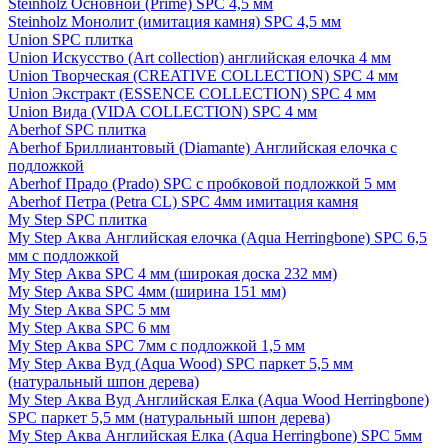
Steinholz Основной (Prime) SPC 4,5 мм
Steinholz Монолит (имитация камня) SPC 4,5 мм
Union SPC плитка
Union Искусство (Art collection) английская елочка 4 мм
Union Творческая (CREATIVE COLLECTION) SPC 4 мм
Union Экстракт (ESSENCE COLLECTION) SPC 4 мм
Union Вида (VIDA COLLECTION) SPC 4 мм
Aberhof SPC плитка
Aberhof Бриллиантовый (Diamante) Английская елочка с
подложкой
Aberhof Прадо (Prado) SPC с пробковой подложкой 5 мм
Aberhof Петра (Petra CL) SPC 4мм имитация камня
My Step SPC плитка
My Step Аква Английская елочка (Aqua Herringbone) SPC 6,5
мм с подложкой
My Step Аква SPC 4 мм (широкая доска 232 мм)
My Step Аква SPC 4мм (ширина 151 мм)
My Step Аква SPC 5 мм
My Step Аква SPC 6 мм
My Step Аква SPC 7мм c подложкой 1,5 мм
My Step Аква Вуд (Aqua Wood) SPC паркет 5,5 мм
(натуральный шпон дерева)
My Step Аква Вуд Английская Елка (Aqua Wood Herringbone)
SPC паркет 5,5 мм (натуральный шпон дерева)
My Step Аква Английская Елка (Aqua Herringbone) SPC 5мм