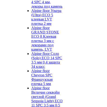
4 SPC 4 мм,
декоры под камень
Alpine floor Ультра
(Ultra) ECO 5
клеевая LVT
плитка 2 мм
Alpine floor
GRAND STONE
ECO 8 Клеевая
плитка 3 мм с
декорами под
камень, LVT
Alpine floor Соло
(Solo) ECO 14 SPC
3,5 мм 0,4 защита
34 класс
Alpine floor
Chevron SPC
Французская
елочка 5 мм
Alpine floor
Величие секвойи
светлой (Grand
Sequoia Light) ECO
11 SPC 3,5 мм 0,5