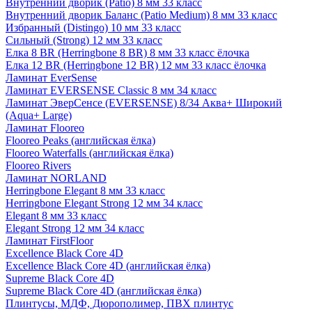
Внутренний дворик (Patio) 8 мм 33 класс
Внутренний дворик Баланс (Patio Medium) 8 мм 33 класс
Избранный (Distingo) 10 мм 33 класс
Сильный (Strong) 12 мм 33 класс
Елка 8 BR (Herringbone 8 BR) 8 мм 33 класс ёлочка
Елка 12 BR (Herringbone 12 BR) 12 мм 33 класс ёлочка
Ламинат EverSense
Ламинат EVERSENSE Classic 8 мм 34 класс
Ламинат ЭверСенсе (EVERSENSE) 8/34 Аква+ Широкий
(Aqua+ Large)
Ламинат Flooreo
Flooreo Peaks (английская ёлка)
Flooreo Waterfalls (английская ёлка)
Flooreo Rivers
Ламинат NORLAND
Herringbone Elegant 8 мм 33 класс
Herringbone Elegant Strong 12 мм 34 класс
Elegant 8 мм 33 класс
Elegant Strong 12 мм 34 класс
Ламинат FirstFloor
Excellence Black Core 4D
Excellence Black Core 4D (английская ёлка)
Supreme Black Core 4D
Supreme Black Core 4D (английская ёлка)
Плинтусы, МДФ, Дюрополимер, ПВХ плинтус