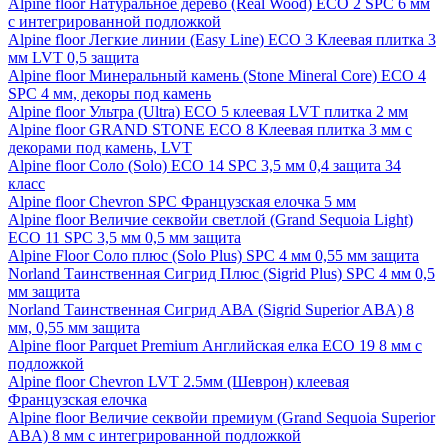
Alpine floor Натуральное дерево (Real Wood) ECO 2 SPC 6 мм
с интегрированной подложкой
Alpine floor Легкие линии (Easy Line) ECO 3 Клеевая плитка 3
мм LVT 0,5 защита
Alpine floor Минеральный камень (Stone Mineral Core) ECO 4
SPC 4 мм, декоры под камень
Alpine floor Ультра (Ultra) ECO 5 клеевая LVT плитка 2 мм
Alpine floor GRAND STONE ECO 8 Клеевая плитка 3 мм с
декорами под камень, LVT
Alpine floor Соло (Solo) ECO 14 SPC 3,5 мм 0,4 защита 34
класс
Alpine floor Chevron SPC Французская елочка 5 мм
Alpine floor Величие секвойи светлой (Grand Sequoia Light)
ECO 11 SPC 3,5 мм 0,5 мм защита
Alpine Floor Соло плюс (Solo Plus) SPC 4 мм 0,55 мм защита
Norland Таинственная Сигрид Плюс (Sigrid Plus) SPC 4 мм 0,5
мм защита
Norland Таинственная Сигрид АВА (Sigrid Superior ABA) 8
мм, 0,55 мм защита
Alpine floor Parquet Premium Английская елка ECO 19 8 мм с
подложкой
Alpine floor Chevron LVT 2.5мм (Шеврон) клеевая
Французская елочка
Alpine floor Величие секвойи премиум (Grand Sequoia Superior
ABA) 8 мм с интегрированной подложкой