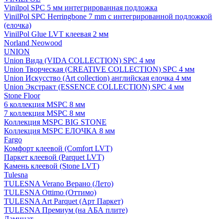
Vinilpol SPC 5 мм интегрированная подложка
VinilPol SPC Herringbone 7 mm с интегрированной подложкой
(елочка)
VinilPol Glue LVT клеевая 2 мм
Norland Neowood
UNION
Union Вида (VIDA COLLECTION) SPC 4 мм
Union Творческая (CREATIVE COLLECTION) SPC 4 мм
Union Искусство (Art collection) английская елочка 4 мм
Union Экстракт (ESSENCE COLLECTION) SPC 4 мм
Stone Floor
6 коллекция MSPC 8 мм
7 коллекция MSPC 8 мм
Коллекция MSPC BIG STONE
Коллекция MSPC ЕЛОЧКА 8 мм
Fargo
Комфорт клеевой (Comfort LVT)
Паркет клеевой (Parquet LVT)
Камень клеевой (Stone LVT)
Tulesna
TULESNA Verano Верано (Лето)
TULESNA Ottimo (Оттимо)
TULESNA Art Parquet (Арт Паркет)
TULESNA Премиум (на АБА плите)
Ламинат