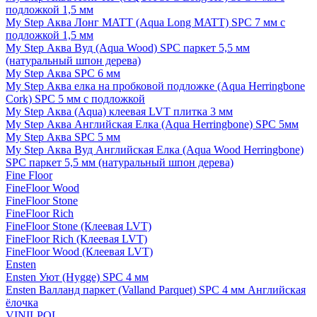
подложкой 1,5 мм
My Step Аква Лонг MATT (Aqua Long MATT) SPC 7 мм с
подложкой 1,5 мм
My Step Аква Вуд (Aqua Wood) SPC паркет 5,5 мм
(натуральный шпон дерева)
My Step Аква SPC 6 мм
My Step Аква елка на пробковой подложке (Aqua Herringbone
Cork) SPC 5 мм с подложкой
My Step Аква (Aqua) клеевая LVT плитка 3 мм
My Step Аква Английская Елка (Aqua Herringbone) SPC 5мм
My Step Аква SPC 5 мм
My Step Аква Вуд Английская Елка (Aqua Wood Herringbone)
SPC паркет 5,5 мм (натуральный шпон дерева)
Fine Floor
FineFloor Wood
FineFloor Stone
FineFloor Rich
FineFloor Stone (Клеевая LVT)
FineFloor Rich (Клеевая LVT)
FineFloor Wood (Клеевая LVT)
Ensten
Ensten Уют (Hygge) SPC 4 мм
Ensten Валланд паркет (Valland Parquet) SPC 4 мм Английская
ёлочка
VINILPOL