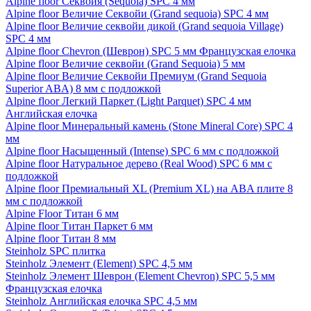
Alpine floor Секвойя (Sequoia) SPC 4 мм
Alpine floor Величие Секвойи (Grand sequoia) SPC 4 мм
Alpine floor Величие секвойи дикой (Grand sequoia Village)
SPC 4 мм
Alpine floor Chevron (Шеврон) SPC 5 мм Французская елочка
Alpine floor Величие секвойи (Grand Sequoia) 5 мм
Alpine floor Величие Секвойи Премиум (Grand Sequoia
Superior ABA) 8 мм с подложкой
Alpine floor Легкий Паркет (Light Parquet) SPC 4 мм
Английская елочка
Alpine floor Минеральный камень (Stone Mineral Core) SPC 4
мм
Alpine floor Насыщенный (Intense) SPC 6 мм с подложкой
Alpine floor Натуральное дерево (Real Wood) SPC 6 мм с
подложкой
Alpine floor Премиальный XL (Premium XL) на ABA плите 8
мм с подложкой
Alpine Floor Титан 6 мм
Alpine floor Титан Паркет 6 мм
Alpine floor Титан 8 мм
Steinholz SPC плитка
Steinholz Элемент (Element) SPC 4,5 мм
Steinholz Элемент Шеврон (Element Chevron) SPC 5,5 мм
Французская елочка
Steinholz Английская елочка SPC 4,5 мм