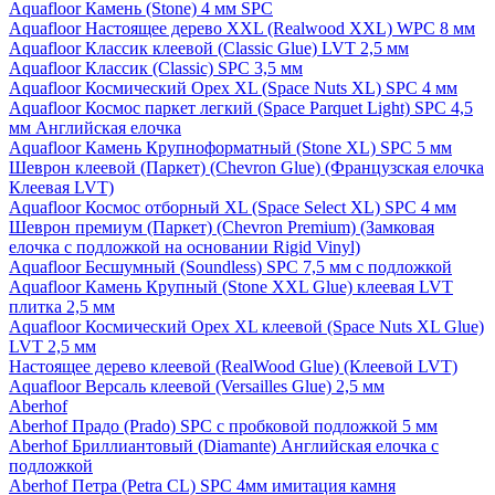
Aquafloor Камень (Stone) 4 мм SPC
Aquafloor Настоящее дерево XXL (Realwood XXL) WPC 8 мм
Aquafloor Классик клеевой (Classic Glue) LVT 2,5 мм
Aquafloor Классик (Classic) SPC 3,5 мм
Aquafloor Космический Орех XL (Space Nuts XL) SPC 4 мм
Aquafloor Космос паркет легкий (Space Parquet Light) SPC 4,5
мм Английская елочка
Aquafloor Камень Крупноформатный (Stone XL) SPC 5 мм
Шеврон клеевой (Паркет) (Chevron Glue) (Французская елочка
Клеевая LVT)
Aquafloor Космос отборный XL (Space Select XL) SPC 4 мм
Шеврон премиум (Паркет) (Chevron Premium) (Замковая
елочка с подложкой на основании Rigid Vinyl)
Aquafloor Бесшумный (Soundless) SPC 7,5 мм с подложкой
Aquafloor Камень Крупный (Stone XXL Glue) клеевая LVT
плитка 2,5 мм
Aquafloor Космический Орех XL клеевой (Space Nuts XL Glue)
LVT 2,5 мм
Настоящее дерево клеевой (RealWood Glue) (Клеевой LVT)
Aquafloor Версаль клеевой (Versailles Glue) 2,5 мм
Aberhof
Aberhof Прадо (Prado) SPC с пробковой подложкой 5 мм
Aberhof Бриллиантовый (Diamante) Английская елочка с
подложкой
Aberhof Петра (Petra CL) SPC 4мм имитация камня