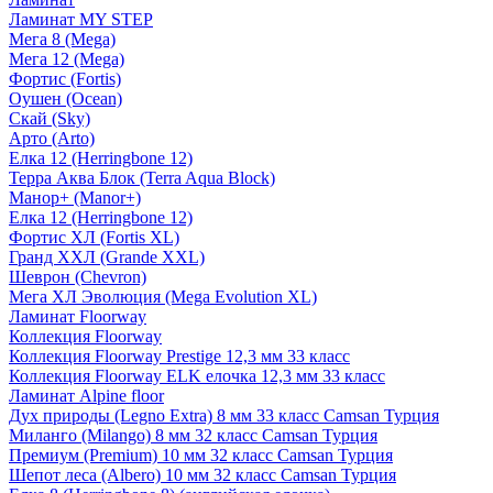
Ламинат MY STEP
Мега 8 (Mega)
Мега 12 (Mega)
Фортис (Fortis)
Оушен (Ocean)
Скай (Sky)
Арто (Arto)
Елка 12 (Herringbone 12)
Терра Аква Блок (Terra Aqua Block)
Манор+ (Manor+)
Елка 12 (Herringbone 12)
Фортис ХЛ (Fortis XL)
Гранд ХХЛ (Grande XXL)
Шеврон (Chevron)
Мега ХЛ Эволюция (Mega Evolution XL)
Ламинат Floorway
Коллекция Floorway
Коллекция Floorway Prestige 12,3 мм 33 класс
Коллекция Floorway ELK елочка 12,3 мм 33 класс
Ламинат Alpine floor
Дух природы (Legno Extra) 8 мм 33 класс Camsan Турция
Миланго (Milango) 8 мм 32 класс Camsan Турция
Премиум (Premium) 10 мм 32 класс Camsan Турция
Шепот леса (Albero) 10 мм 32 класс Camsan Турция