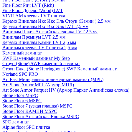
Fine Floor Рич LVT (Rich)
Fine Floor Дерево (Wood) LVT
VINILAM клеевая LVT плитка
Керамо Винилам Икс Икс Эль Стоун (Камни ) 2,5 мм
Керамо Винилам Икс Икс Эль LVT 2,5 мм
Винилам Пакет Английская елочка LVT 2,5 vv
Винилам Премиум LVT 2,5 мм
Керамо Винилам Камни LVT 2,5 мм
Винилам клеевая LVT плитка 2,5 мм
Каменный ламинат
SWF Каменный ламинат My Step
Стоун (Stone) SWF каменный ламинат
Стоун Елка (Stone Herringbone) SWF Каменный ламинат
Norland SPC PRO
Art East Минерально-полимерный ламинат (MPL)
Art Stone Armor MPL (Армор МПЛ)
Art Sone Armor Parquet HV (Армор Паркет Английская елочка)
Stone Floor MSPC
Stone Floor 6 MSPC
Stone Floor 7 (узкая плашка) MSPC
Stone Floor КАМНИ MSPC
Stone Floor Английская Елочка MSPC
SPC ламинат
Alpine floor SPC плитка