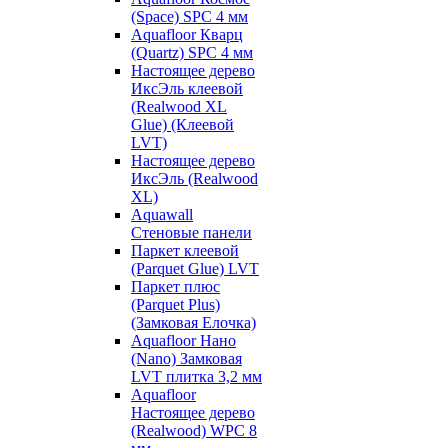
(Space) SPC 4 мм
Aquafloor Кварц
(Quartz) SPC 4 мм
Настоящее дерево
ИксЭль клеевой
(Realwood XL
Glue) (Клеевой
LVT)
Настоящее дерево
ИксЭль (Realwood
XL)
Aquawall
Стеновые панели
Паркет клеевой
(Parquet Glue) LVT
Паркет плюс
(Parquet Plus)
(Замковая Елочка)
Aquafloor Нано
(Nano) Замковая
LVT плитка 3,2 мм
Aquafloor
Настоящее дерево
(Realwood) WPC 8