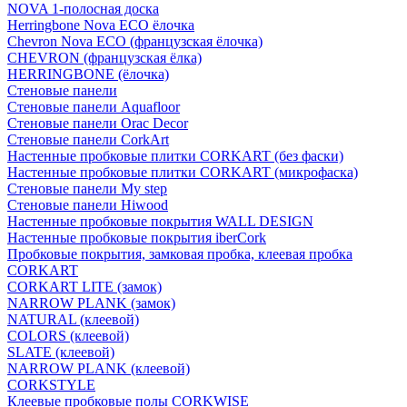
NOVA 1-полосная доска
Herringbone Nova ECO ёлочка
Chevron Nova ECO (французская ёлочка)
CHEVRON (французская ёлка)
HERRINGBONE (ёлочка)
Стеновые панели
Стеновые панели Aquafloor
Стеновые панели Orac Decor
Стеновые панели CorkArt
Настенные пробковые плитки CORKART (без фаски)
Настенные пробковые плитки CORKART (микрофаска)
Стеновые панели My step
Стеновые панели Hiwood
Настенные пробковые покрытия WALL DESIGN
Настенные пробковые покрытия iberCork
Пробковые покрытия, замковая пробка, клеевая пробка
CORKART
CORKART LITE (замок)
NARROW PLANK (замок)
NATURAL (клеевой)
COLORS (клеевой)
SLATE (клеевой)
NARROW PLANK (клеевой)
CORKSTYLE
Клеевые пробковые полы CORKWISE