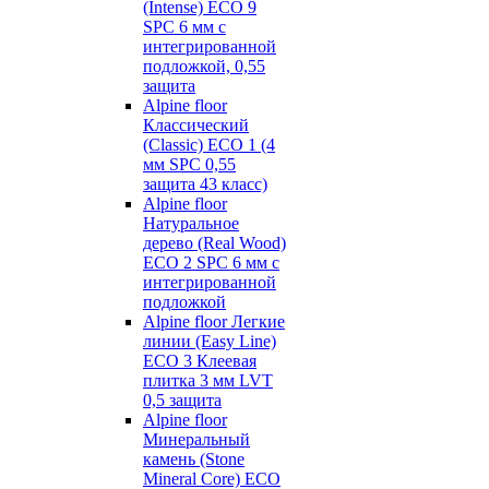
(Intense) ECO 9
SPC 6 мм с
интегрированной
подложкой, 0,55
защита
Alpine floor
Классический
(Classic) ECO 1 (4
мм SPC 0,55
защита 43 класс)
Alpine floor
Натуральное
дерево (Real Wood)
ECO 2 SPC 6 мм с
интегрированной
подложкой
Alpine floor Легкие
линии (Easy Line)
ECO 3 Клеевая
плитка 3 мм LVT
0,5 защита
Alpine floor
Минеральный
камень (Stone
Mineral Core) ECO