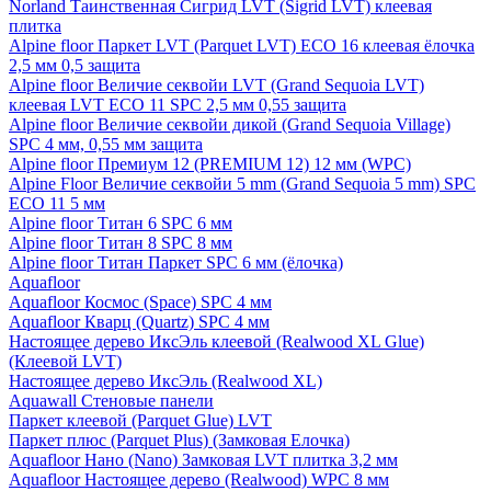
Norland Таинственная Сигрид LVT (Sigrid LVT) клеевая
плитка
Alpine floor Паркет LVT (Parquet LVT) ECO 16 клеевая ёлочка
2,5 мм 0,5 защита
Alpine floor Величие секвойи LVT (Grand Sequoia LVT)
клеевая LVT ECO 11 SPC 2,5 мм 0,55 защита
Alpine floor Величие секвойи дикой (Grand Sequoia Village)
SPC 4 мм, 0,55 мм защита
Alpine floor Премиум 12 (PREMIUM 12) 12 мм (WPC)
Alpine Floor Величие секвойи 5 mm (Grand Sequoia 5 mm) SPC
ECO 11 5 мм
Alpine floor Титан 6 SPC 6 мм
Alpine floor Титан 8 SPC 8 мм
Alpine floor Титан Паркет SPC 6 мм (ёлочка)
Aquafloor
Aquafloor Космос (Space) SPC 4 мм
Aquafloor Кварц (Quartz) SPC 4 мм
Настоящее дерево ИксЭль клеевой (Realwood XL Glue)
(Клеевой LVT)
Настоящее дерево ИксЭль (Realwood XL)
Aquawall Стеновые панели
Паркет клеевой (Parquet Glue) LVT
Паркет плюс (Parquet Plus) (Замковая Елочка)
Aquafloor Нано (Nano) Замковая LVT плитка 3,2 мм
Aquafloor Настоящее дерево (Realwood) WPC 8 мм