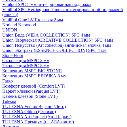
Vinilpol SPC 5 мм интегрированная подложка
VinilPol SPC Herringbone 7 mm с интегрированной подложкой
(елочка)
VinilPol Glue LVT клеевая 2 мм
Norland Neowood
UNION
Union Вида (VIDA COLLECTION) SPC 4 мм
Union Творческая (CREATIVE COLLECTION) SPC 4 мм
Union Искусство (Art collection) английская елочка 4 мм
Union Экстракт (ESSENCE COLLECTION) SPC 4 мм
Stone Floor
6 коллекция MSPC 8 мм
7 коллекция MSPC 8 мм
Коллекция MSPC BIG STONE
Коллекция MSPC ЕЛОЧКА 8 мм
Fargo
Комфорт клеевой (Comfort LVT)
Паркет клеевой (Parquet LVT)
Камень клеевой (Stone LVT)
Tulesna
TULESNA Verano Верано (Лето)
TULESNA Ottimo (Оттимо)
TULESNA Art Parquet (Арт Паркет)
TULESNA Премиум (на АБА плите)
Ламинат