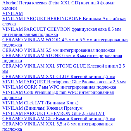
Aberhof Петра клеевая (Petra XXL GD) крупный формат
камней
VINILAM
VINILAM PARQUET HERRINGBONE Винилам Английская
елочка
VINILAM PARQUET CHEVRON французская елка 8,5 мм
интегрированная подложка
CERAMO VINILAM WOOD 4,5 мм и 5,5 мм интегрированная
подложка
CERAMO VINILAM 5,5 мм интегрированная подложка
CERAMO VINILAM STONE 6 мм и 8 мм интегрированная
подложка
CERAMO VINILAM XXL STONE GLUE Клеевой винил 2,5
мм
CERAMO VINILAM XXL GLUE Клеевой винил 2,5 мм
VINILAM PARQUET Herringbone Glue ёлочка клеевая 2,5 мм
VINILAM CORK 7 мм WPC интегрированная подложка
VINILAM Cork Premium 8,0 mm WPC интегрированная
подложка
VINILAM Click LVT (Винилам Клик)
VINILAM (Винилам) Клеевая Премиум
VINILAM PARQUET CHEVRON Glue 2,5 мм LVT
CERAMO VINILAM Glue Камни Клеевой винил 2,5 мм
CERAMO VINILAM XXL 5,5 и 8 мм интегрированная
подложка