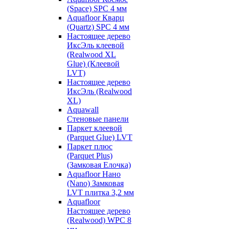
(Space) SPC 4 мм
Aquafloor Кварц
(Quartz) SPC 4 мм
Настоящее дерево
ИксЭль клеевой
(Realwood XL
Glue) (Клеевой
LVT)
Настоящее дерево
ИксЭль (Realwood
XL)
Aquawall
Стеновые панели
Паркет клеевой
(Parquet Glue) LVT
Паркет плюс
(Parquet Plus)
(Замковая Елочка)
Aquafloor Нано
(Nano) Замковая
LVT плитка 3,2 мм
Aquafloor
Настоящее дерево
(Realwood) WPC 8