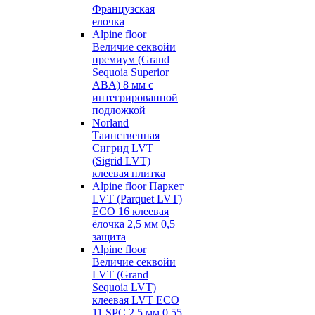
Французская
елочка
Alpine floor
Величие секвойи
премиум (Grand
Sequoia Superior
ABA) 8 мм с
интегрированной
подложкой
Norland
Таинственная
Сигрид LVT
(Sigrid LVT)
клеевая плитка
Alpine floor Паркет
LVT (Parquet LVT)
ECO 16 клеевая
ёлочка 2,5 мм 0,5
защита
Alpine floor
Величие секвойи
LVT (Grand
Sequoia LVT)
клеевая LVT ECO
11 SPC 2,5 мм 0,55