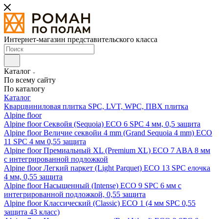
Интернет-магазин представительского класса
Каталог
По всему сайту
По каталогу
Каталог
Кварцвиниловая плитка SPC, LVT, WPC, ПВХ плитка
Alpine floor
Alpine floor Секвойя (Sequoia) ECO 6 SPC 4 мм, 0,5 защита
Alpine floor Величие секвойи 4 mm (Grand Sequoia 4 mm) ECO
11 SPC 4 мм 0,55 защита
Alpine floor Премиальный XL (Premium XL) ECO 7 ABA 8 мм
с интегрированной подложкой
Alpine floor Легкий паркет (Light Parquet) ECO 13 SPC елочка
4 мм, 0,55 защита
Alpine floor Насыщенный (Intense) ECO 9 SPC 6 мм с
интегрированной подложкой, 0,55 защита
Alpine floor Классический (Classic) ECO 1 (4 мм SPC 0,55
защита 43 класс)