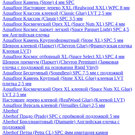
Aquafloor Камень (Stone) 4 мм SPC
Aquafloor Настоящее дерево XXL (Realwood XXL) WPC 8 мм
Aquafloor Классик клеевой (Classic Glue) LVT 2,5 мм
Aquafloor Классик (Classic) SPC 3,5 мм
Aquafloor Космический Орех XL (Space Nuts XL) SPC 4 мм
Aquafloor Космос паркет легкий (Space Parquet Light) SPC 4,5
мм Английская елочка
Aquafloor Камень Крупноформатный (Stone XL) SPC 5 мм
Шеврон клеевой (Паркет) (Chevron Glue) (Французская елочка
Клеевая LVT)
Aquafloor Космос отборный XL (Space Select XL) SPC 4 мм
Шеврон премиум (Паркет) (Chevron Premium) (Замковая
елочка с подложкой на основании Rigid Vinyl)
Aquafloor Бесшумный (Soundless) SPC 7,5 мм с подложкой
Aquafloor Камень Крупный (Stone XXL Glue) клеевая LVT
плитка 2,5 мм
Aquafloor Космический Орех XL клеевой (Space Nuts XL Glue)
LVT 2,5 мм
Настоящее дерево клеевой (RealWood Glue) (Клеевой LVT)
Aquafloor Версаль клеевой (Versailles Glue) 2,5 мм
Aberhof
Aberhof Прадо (Prado) SPC с пробковой подложкой 5 мм
Aberhof Бриллиантовый (Diamante) Английская елочка с
подложкой
Aberhof Петра (Petra CL) SPC 4мм имитация камня