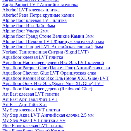
Fargo Parquet LVT Английская елочка
Aberhof LVT клеевая плитка
Aberhof Petra Петра крупные камни
Alpine floor клеевая LVT плитка
Alpine floor Изи Лайн 3мм
Alpine floor Ультра 2мм
Alpine floor Гранд Стоне Великие Камни 3мм
Alpine floor Шеврон LVT Французская елка 2,5 мм
Alpine floor Parquet LVT Английская елочка 2,5мм
Norland Таинственная Сигрид (Sigrid LVT)
Aquafloor клеевая LVT плитка
Aquafloor Настоящее дерево Икс Эль LVT клеевой
Aquafloor Parquer Glue (Паркет Глю) Английская елка
Aquafloor Chevron Glue LVT Французская елка
Aquafloor Камни Икс Икс Эль (Stone XXL Glue) LVT
Aquafloor Орех Икс Эль (Space Nuts XL Glue) LVT
Aquafloor Настоящее дерево (Realwood Glue)
Art East клеевая LVT плитка
Art East Арт Тайл Фит LVT
Art East Арт Тайл Хит
My Step клеевая LVT плитка
My Step Аква LVT Английская елочка 2,5 мм
My Step Аква LVT плитка 3 мм
Fine Floor клеевая LVT плитка
Fine Floor Stone (Стоун) Камни