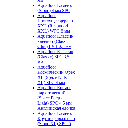
мм
Aquafloor Камень
(Stone) 4 мм SPC
Aquafloor
Настоящее дерево
XXL (Realwood
XXL) WPC 8 мм
Aquafloor Классик
клеевой (Classic
Glue) LVT 2,5 мм
Aquafloor Классик
(Classic) SPC 3,5
мм
Aquafloor
Космический Орех
XL (Space Nuts
XL) SPC 4 мм
Aquafloor Космос
паркет легкий
(Space Parquet
Light) SPC 4,5 мм
Английская елочка
Aquafloor Камень
Крупноформатный
(Stone XL) SPC 5