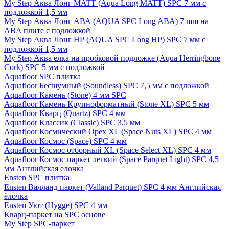
My Step Аква Лонг MATT (Aqua Long MATT) SPC 7 мм с
подложкой 1,5 мм
My Step Аква Лонг АВА (AQUA SPC Long ABA) 7 mm на
ABA плите с подложкой
My Step Аква Лонг НР (AQUA SPC Long HP) SPC 7 мм с
подложкой 1,5 мм
My Step Аква елка на пробковой подложке (Aqua Herringbone
Cork) SPC 5 мм с подложкой
Aquafloor SPC плитка
Aquafloor Бесшумный (Soundless) SPC 7,5 мм с подложкой
Aquafloor Камень (Stone) 4 мм SPC
Aquafloor Камень Крупноформатный (Stone XL) SPC 5 мм
Aquafloor Кварц (Quartz) SPC 4 мм
Aquafloor Классик (Classic) SPC 3,5 мм
Aquafloor Космический Орех XL (Space Nuts XL) SPC 4 мм
Aquafloor Космос (Space) SPC 4 мм
Aquafloor Космос отборный XL (Space Select XL) SPC 4 мм
Aquafloor Космос паркет легкий (Space Parquet Light) SPC 4,5
мм Английская елочка
Ensten SPC плитка
Ensten Валланд паркет (Valland Parquet) SPC 4 мм Английская
ёлочка
Ensten Уют (Hygge) SPC 4 мм
Кварц-паркет на SPC основе
My Step SPC-паркет