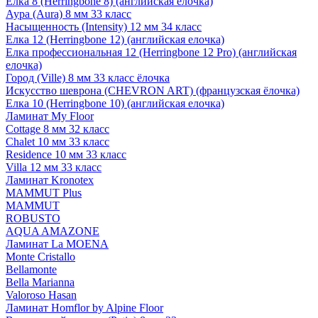
Елка 8 (Herringbone 8) (английская елочка)
Аура (Aura) 8 мм 33 класс
Насыщенность (Intensity) 12 мм 34 класс
Елка 12 (Herringbone 12) (английская елочка)
Елка профессиональная 12 (Herringbone 12 Pro) (английская
елочка)
Город (Ville) 8 мм 33 класс ёлочка
Искусство шеврона (CHEVRON ART) (французская ёлочка)
Елка 10 (Herringbone 10) (английская елочка)
Ламинат My Floor
Cottage 8 мм 32 класс
Chalet 10 мм 33 класс
Residence 10 мм 33 класс
Villa 12 мм 33 класс
Ламинат Kronotex
MAMMUT Plus
MAMMUT
ROBUSTO
AQUA AMAZONE
Ламинат La MOENA
Monte Cristallo
Bellamonte
Bella Marianna
Valoroso Hasan
Ламинат Homflor by Alpine Floor