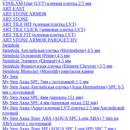
VINILAM Glue (LVT) клеевая плитка 2.5 мм
ART EAST
ART STONE ARMOR
ART STONE
ART TILE HIT (клеевая плитка LVT)
ART TILE CLICK (замковая плитка LVT)
ART TILE FIT (клеевая плитка LVT)
ART STONE ARMOR PARQUET HV
Steinholz
Steinholz Английская елочка (Herringbone) 4,5 мм
Steinholz Основной (Prime) 4,5 мм
Steinholz Элемент (Element) 4,5 мм
Steinholz Французская елочка (Element Chevron ) 5,5 мм
Steinholz Монолит (Monolith) имитация камня
My Step
My Step Аква SPC 7мм c подложкой 1,5 мм
My Step Аква Английская елочка (Aqua Herringbone) SPC 6,5
мм с подложкой
My Step Аква SPC 4мм (ширина 151 мм)
My Step Аква SPC 4 мм (широкая доска 232 мм)
My Step Аква (Aqua) клеевая LVT плитка 2,5 мм Английской
елочкой
My Step Аква Лонг АВА (AQUA SPC Long ABA) 7 mm на
ABA плите с подложкой
My Step Аква Лонг НР (AQUA SPC Long HP) SPC 7 мм с