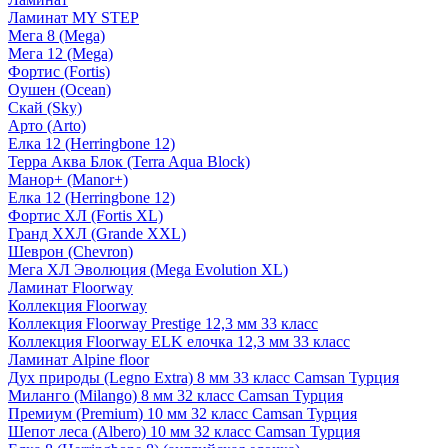
Ламинат MY STEP
Мега 8 (Mega)
Мега 12 (Mega)
Фортис (Fortis)
Оушен (Ocean)
Скай (Sky)
Арто (Arto)
Елка 12 (Herringbone 12)
Терра Аква Блок (Terra Aqua Block)
Манор+ (Manor+)
Елка 12 (Herringbone 12)
Фортис ХЛ (Fortis XL)
Гранд ХХЛ (Grande XXL)
Шеврон (Chevron)
Мега ХЛ Эволюция (Mega Evolution XL)
Ламинат Floorway
Коллекция Floorway
Коллекция Floorway Prestige 12,3 мм 33 класс
Коллекция Floorway ELK елочка 12,3 мм 33 класс
Ламинат Alpine floor
Дух природы (Legno Extra) 8 мм 33 класс Camsan Турция
Миланго (Milango) 8 мм 32 класс Camsan Турция
Премиум (Premium) 10 мм 32 класс Camsan Турция
Шепот леса (Albero) 10 мм 32 класс Camsan Турция