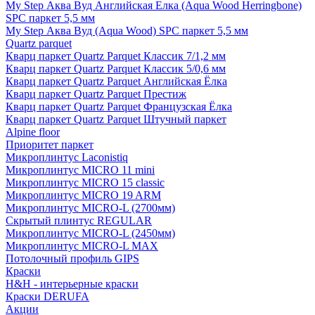
My Step Аква Вуд Английская Елка (Aqua Wood Herringbone)
SPC паркет 5,5 мм
My Step Аква Вуд (Aqua Wood) SPC паркет 5,5 мм
Quartz parquet
Кварц паркет Quartz Parquet Классик 7/1,2 мм
Кварц паркет Quartz Parquet Классик 5/0,6 мм
Кварц паркет Quartz Parquet Английская Ёлка
Кварц паркет Quartz Parquet Престиж
Кварц паркет Quartz Parquet Французская Ёлка
Кварц паркет Quartz Parquet Штучный паркет
Alpine floor
Приоритет паркет
Микроплинтус Laconistiq
Микроплинтус MICRO 11 mini
Микроплинтус MICRO 15 classic
Микроплинтус MICRO 19 ARM
Микроплинтус MICRO-L (2700мм)
Скрытый плинтус REGULAR
Микроплинтус MICRO-L (2450мм)
Микроплинтус MICRO-L MAX
Потолочный профиль GIPS
Краски
H&H - интерьерные краски
Краски DERUFA
Акции