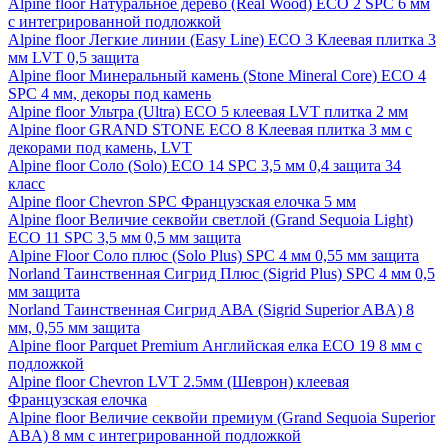
Alpine floor Натуральное дерево (Real Wood) ECO 2 SPC 6 мм
с интегрированной подложкой
Alpine floor Легкие линии (Easy Line) ECO 3 Клеевая плитка 3
мм LVT 0,5 защита
Alpine floor Минеральный камень (Stone Mineral Core) ECO 4
SPC 4 мм, декоры под камень
Alpine floor Ультра (Ultra) ECO 5 клеевая LVT плитка 2 мм
Alpine floor GRAND STONE ECO 8 Клеевая плитка 3 мм с
декорами под камень, LVT
Alpine floor Соло (Solo) ECO 14 SPC 3,5 мм 0,4 защита 34
класс
Alpine floor Chevron SPC Французская елочка 5 мм
Alpine floor Величие секвойи светлой (Grand Sequoia Light)
ECO 11 SPC 3,5 мм 0,5 мм защита
Alpine Floor Соло плюс (Solo Plus) SPC 4 мм 0,55 мм защита
Norland Таинственная Сигрид Плюс (Sigrid Plus) SPC 4 мм 0,5
мм защита
Norland Таинственная Сигрид АВА (Sigrid Superior ABA) 8
мм, 0,55 мм защита
Alpine floor Parquet Premium Английская елка ECO 19 8 мм с
подложкой
Alpine floor Chevron LVT 2.5мм (Шеврон) клеевая
Французская елочка
Alpine floor Величие секвойи премиум (Grand Sequoia Superior
ABA) 8 мм с интегрированной подложкой