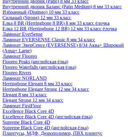
Внутренний дворик (Patio) 8 мм 33 класс
Внутренний дворик Баланс (Patio Medium) 8 мм 33 класс
Избранный (Distingo) 10 мм 33 класс
Сильный (Strong) 12 мм 33 класс
Елка 8 BR (Herringbone 8 BR) 8 мм 33 класс ёлочка
Елка 12 BR (Herringbone 12 BR) 12 мм 33 класс ёлочка
Ламинат EverSense
Ламинат EVERSENSE Classic 8 мм 34 класс
Ламинат ЭверСенсе (EVERSENSE) 8/34 Аква+ Широкий
(Aqua+ Large)
Ламинат Flooreo
Flooreo Peaks (английская ёлка)
Flooreo Waterfalls (английская ёлка)
Flooreo Rivers
Ламинат NORLAND
Herringbone Elegant 8 мм 33 класс
Herringbone Elegant Strong 12 мм 34 класс
Elegant 8 мм 33 класс
Elegant Strong 12 мм 34 класс
Ламинат FirstFloor
Excellence Black Core 4D
Excellence Black Core 4D (английская ёлка)
Supreme Black Core 4D
Supreme Black Core 4D (английская ёлка)
Плинтусы, МДФ, Дюрополимер, ПВХ плинтус