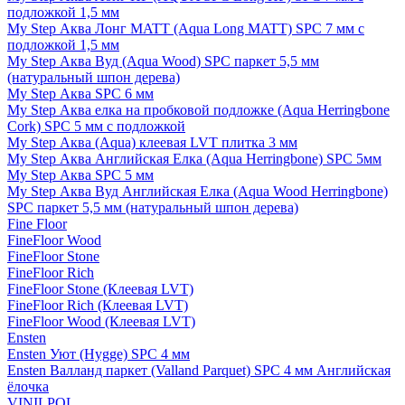
подложкой 1,5 мм
My Step Аква Лонг MATT (Aqua Long MATT) SPC 7 мм с
подложкой 1,5 мм
My Step Аква Вуд (Aqua Wood) SPC паркет 5,5 мм
(натуральный шпон дерева)
My Step Аква SPC 6 мм
My Step Аква елка на пробковой подложке (Aqua Herringbone
Cork) SPC 5 мм с подложкой
My Step Аква (Aqua) клеевая LVT плитка 3 мм
My Step Аква Английская Елка (Aqua Herringbone) SPC 5мм
My Step Аква SPC 5 мм
My Step Аква Вуд Английская Елка (Aqua Wood Herringbone)
SPC паркет 5,5 мм (натуральный шпон дерева)
Fine Floor
FineFloor Wood
FineFloor Stone
FineFloor Rich
FineFloor Stone (Клеевая LVT)
FineFloor Rich (Клеевая LVT)
FineFloor Wood (Клеевая LVT)
Ensten
Ensten Уют (Hygge) SPC 4 мм
Ensten Валланд паркет (Valland Parquet) SPC 4 мм Английская
ёлочка
VINILPOL