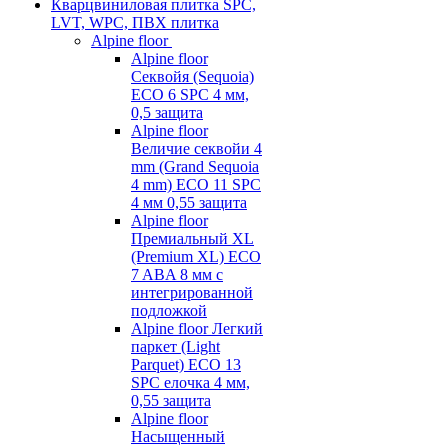
Кварцвиниловая плитка SPC,
LVT, WPC, ПВХ плитка
Alpine floor
Alpine floor
Секвойя (Sequoia)
ECO 6 SPC 4 мм,
0,5 защита
Alpine floor
Величие секвойи 4
mm (Grand Sequoia
4 mm) ECO 11 SPC
4 мм 0,55 защита
Alpine floor
Премиальный XL
(Premium XL) ECO
7 ABA 8 мм с
интегрированной
подложкой
Alpine floor Легкий
паркет (Light
Parquet) ECO 13
SPC елочка 4 мм,
0,55 защита
Alpine floor
Насыщенный