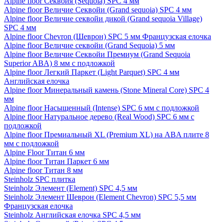
Alpine floor Секвойя (Sequoia) SPC 4 мм
Alpine floor Величие Секвойи (Grand sequoia) SPC 4 мм
Alpine floor Величие секвойи дикой (Grand sequoia Village)
SPC 4 мм
Alpine floor Chevron (Шеврон) SPC 5 мм Французская елочка
Alpine floor Величие секвойи (Grand Sequoia) 5 мм
Alpine floor Величие Секвойи Премиум (Grand Sequoia
Superior ABA) 8 мм с подложкой
Alpine floor Легкий Паркет (Light Parquet) SPC 4 мм
Английская елочка
Alpine floor Минеральный камень (Stone Mineral Core) SPC 4
мм
Alpine floor Насыщенный (Intense) SPC 6 мм с подложкой
Alpine floor Натуральное дерево (Real Wood) SPC 6 мм с
подложкой
Alpine floor Премиальный XL (Premium XL) на ABA плите 8
мм с подложкой
Alpine Floor Титан 6 мм
Alpine floor Титан Паркет 6 мм
Alpine floor Титан 8 мм
Steinholz SPC плитка
Steinholz Элемент (Element) SPC 4,5 мм
Steinholz Элемент Шеврон (Element Chevron) SPC 5,5 мм
Французская елочка
Steinholz Английская елочка SPC 4,5 мм