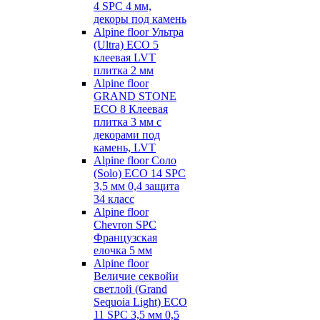
4 SPC 4 мм,
декоры под камень
Alpine floor Ультра
(Ultra) ECO 5
клеевая LVT
плитка 2 мм
Alpine floor
GRAND STONE
ECO 8 Клеевая
плитка 3 мм с
декорами под
камень, LVT
Alpine floor Соло
(Solo) ECO 14 SPC
3,5 мм 0,4 защита
34 класс
Alpine floor
Chevron SPC
Французская
елочка 5 мм
Alpine floor
Величие секвойи
светлой (Grand
Sequoia Light) ECO
11 SPC 3,5 мм 0,5