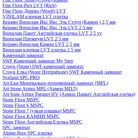
Fine Floor Рич LVT (Rich)
Fine Floor Дерево (Wood) LVT
VINILAM клеевая LVT плитка
Керамо Винилам Икс Икс Эль Стоун (Камни ) 2,5 мм
Керамо Винилам Икс Икс Эль LVT 2,5 мм
Винилам Пакет Английская елочка LVT 2,5 vv
Винилам Премиум LVT 2,5 мм
Керамо Винилам Камни LVT 2,5 мм
Винилам клеевая LVT плитка 2,5 мм
Каменный ламинат
SWF Каменный ламинат My Step
Стоун (Stone) SWF каменный ламинат
Стоун Елка (Stone Herringbone) SWF Каменный ламинат
Norland SPC PRO
Art East Минерально-полимерный ламинат (MPL)
Art Stone Armor MPL (Армор МПЛ)
Art Sone Armor Parquet HV (Армор Паркет Английская елочка)
Stone Floor MSPC
Stone Floor 6 MSPC
Stone Floor 7 (узкая плашка) MSPC
Stone Floor КАМНИ MSPC
Stone Floor Английская Елочка MSPC
SPC ламинат
Alpine floor SPC плитка