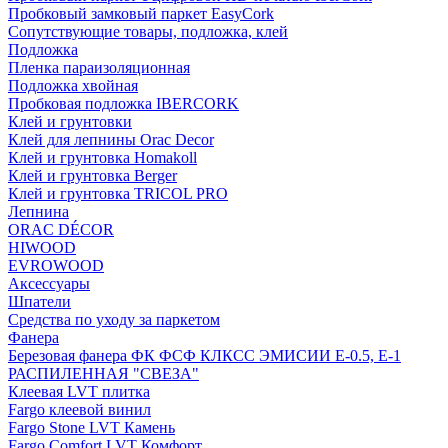
Пробковый замковый паркет EasyCork
Сопутствующие товары, подложка, клей
Подложка
Пленка параизоляционная
Подложка хвойная
Пробковая подложка IBERCORK
Клей и грунтовки
Клей для лепнины Orac Decor
Клей и грунтовка Homakoll
Клей и грунтовка Berger
Клей и грунтовка TRICOL PRO
Лепнина
ORAC DÉCOR
HIWOOD
EVROWOOD
Аксессуары
Шпатели
Средства по уходу за паркетом
Фанера
Березовая фанера ФК ФСФ КЛКСС ЭМИСИИ Е-0.5, Е-1
РАСПИЛЕННАЯ "СВЕЗА"
Клеевая LVT плитка
Fargo клеевой винил
Fargo Stone LVT Камень
Fargo Comfort LVT Комфорт