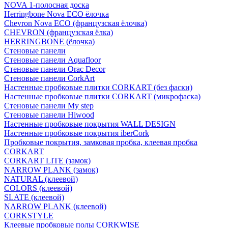
NOVA 1-полосная доска
Herringbone Nova ECO ёлочка
Chevron Nova ECO (французская ёлочка)
CHEVRON (французская ёлка)
HERRINGBONE (ёлочка)
Стеновые панели
Стеновые панели Aquafloor
Стеновые панели Orac Decor
Стеновые панели CorkArt
Настенные пробковые плитки CORKART (без фаски)
Настенные пробковые плитки CORKART (микрофаска)
Стеновые панели My step
Стеновые панели Hiwood
Настенные пробковые покрытия WALL DESIGN
Настенные пробковые покрытия iberCork
Пробковые покрытия, замковая пробка, клеевая пробка
CORKART
CORKART LITE (замок)
NARROW PLANK (замок)
NATURAL (клеевой)
COLORS (клеевой)
SLATE (клеевой)
NARROW PLANK (клеевой)
CORKSTYLE
Клеевые пробковые полы CORKWISE