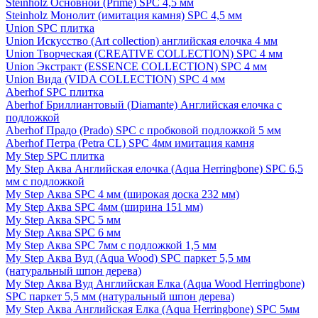
Steinholz Основной (Prime) SPC 4,5 мм
Steinholz Монолит (имитация камня) SPC 4,5 мм
Union SPC плитка
Union Искусство (Art collection) английская елочка 4 мм
Union Творческая (CREATIVE COLLECTION) SPC 4 мм
Union Экстракт (ESSENCE COLLECTION) SPC 4 мм
Union Вида (VIDA COLLECTION) SPC 4 мм
Aberhof SPC плитка
Aberhof Бриллиантовый (Diamante) Английская елочка с
подложкой
Aberhof Прадо (Prado) SPC с пробковой подложкой 5 мм
Aberhof Петра (Petra CL) SPC 4мм имитация камня
My Step SPC плитка
My Step Аква Английская елочка (Aqua Herringbone) SPC 6,5
мм с подложкой
My Step Аква SPC 4 мм (широкая доска 232 мм)
My Step Аква SPC 4мм (ширина 151 мм)
My Step Аква SPC 5 мм
My Step Аква SPC 6 мм
My Step Аква SPC 7мм c подложкой 1,5 мм
My Step Аква Вуд (Aqua Wood) SPC паркет 5,5 мм
(натуральный шпон дерева)
My Step Аква Вуд Английская Елка (Aqua Wood Herringbone)
SPC паркет 5,5 мм (натуральный шпон дерева)
My Step Аква Английская Елка (Aqua Herringbone) SPC 5мм