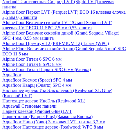
Norland Таинственная Сигрид LVT (Sigrid LVT) клеевая
плитка
Alpine floor Паркет LVT (Parquet LVT) ECO 16 клеевая ёлочка
2,5 мм 0,5 защита
Alpine floor Величие секвойи LVT (Grand Sequoia LVT)
клеевая LVT ECO 11 SPC 2,5 мм 0,55 защита
Alpine floor Величие секвойи дикой (Grand Sequoia Village)
SPC 4 мм, 0,55 мм защита
Alpine floor Премиум 12 (PREMIUM 12) 12 мм (WPC)
Alpine Floor Величие секвойи 5 mm (Grand Sequoia 5 mm) SPC
ECO 11 5 мм
Alpine floor Титан 6 SPC 6 мм
Alpine floor Титан 8 SPC 8 мм
Alpine floor Титан Паркет SPC 6 мм (ёлочка)
Aquafloor
Aquafloor Космос (Space) SPC 4 мм
Aquafloor Кварц (Quartz) SPC 4 мм
Настоящее дерево ИксЭль клеевой (Realwood XL Glue)
(Клеевой LVT)
Настоящее дерево ИксЭль (Realwood XL)
Aquawall Стеновые панели
Паркет клеевой (Parquet Glue) LVT
Паркет плюс (Parquet Plus) (Замковая Елочка)
Aquafloor Нано (Nano) Замковая LVT плитка 3,2 мм
Aquafloor Настоящее дерево (Realwood) WPC 8 мм