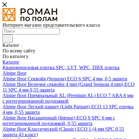
Интернет-магазин представительского класса
Каталог
По всему сайту
По каталогу
Каталог
Кварцвиниловая плитка SPC, LVT, WPC, ПВХ плитка
Alpine floor
Alpine floor Секвойя (Sequoia) ECO 6 SPC 4 мм, 0,5 защита
Alpine floor Величие секвойи 4 mm (Grand Sequoia 4 mm) ECO
11 SPC 4 мм 0,55 защита
Alpine floor Премиальный XL (Premium XL) ECO 7 ABA 8 мм
с интегрированной подложкой
Alpine floor Легкий паркет (Light Parquet) ECO 13 SPC елочка
4 мм, 0,55 защита
Alpine floor Насыщенный (Intense) ECO 9 SPC 6 мм с
интегрированной подложкой, 0,55 защита
Alpine floor Классический (Classic) ECO 1 (4 мм SPC 0,55
защита 43 класс)