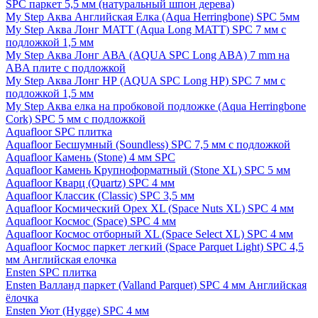
SPC паркет 5,5 мм (натуральный шпон дерева)
My Step Аква Английская Елка (Aqua Herringbone) SPC 5мм
My Step Аква Лонг MATT (Aqua Long MATT) SPC 7 мм с
подложкой 1,5 мм
My Step Аква Лонг АВА (AQUA SPC Long ABA) 7 mm на
ABA плите с подложкой
My Step Аква Лонг НР (AQUA SPC Long HP) SPC 7 мм с
подложкой 1,5 мм
My Step Аква елка на пробковой подложке (Aqua Herringbone
Cork) SPC 5 мм с подложкой
Aquafloor SPC плитка
Aquafloor Бесшумный (Soundless) SPC 7,5 мм с подложкой
Aquafloor Камень (Stone) 4 мм SPC
Aquafloor Камень Крупноформатный (Stone XL) SPC 5 мм
Aquafloor Кварц (Quartz) SPC 4 мм
Aquafloor Классик (Classic) SPC 3,5 мм
Aquafloor Космический Орех XL (Space Nuts XL) SPC 4 мм
Aquafloor Космос (Space) SPC 4 мм
Aquafloor Космос отборный XL (Space Select XL) SPC 4 мм
Aquafloor Космос паркет легкий (Space Parquet Light) SPC 4,5
мм Английская елочка
Ensten SPC плитка
Ensten Валланд паркет (Valland Parquet) SPC 4 мм Английская
ёлочка
Ensten Уют (Hygge) SPC 4 мм