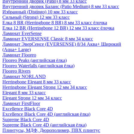
Внутренний дворик (Patio) 8 мм 33 класс
Внутренний дворик Баланс (Patio Medium) 8 мм 33 класс
Избранный (Distingo) 10 мм 33 класс
Сильный (Strong) 12 мм 33 класс
Елка 8 BR (Herringbone 8 BR) 8 мм 33 класс ёлочка
Елка 12 BR (Herringbone 12 BR) 12 мм 33 класс ёлочка
Ламинат EverSense
Ламинат EVERSENSE Classic 8 мм 34 класс
Ламинат ЭверСенсе (EVERSENSE) 8/34 Аква+ Широкий
(Aqua+ Large)
Ламинат Flooreo
Flooreo Peaks (английская ёлка)
Flooreo Waterfalls (английская ёлка)
Flooreo Rivers
Ламинат NORLAND
Herringbone Elegant 8 мм 33 класс
Herringbone Elegant Strong 12 мм 34 класс
Elegant 8 мм 33 класс
Elegant Strong 12 мм 34 класс
Ламинат FirstFloor
Excellence Black Core 4D
Excellence Black Core 4D (английская ёлка)
Supreme Black Core 4D
Supreme Black Core 4D (английская ёлка)
Плинтусы, МДФ, Дюрополимер, ПВХ плинтус