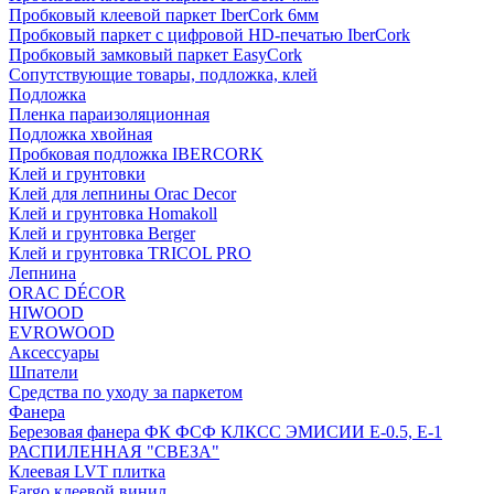
Пробковый клеевой паркет IberCork 6мм
Пробковый паркет с цифровой HD-печатью IberCork
Пробковый замковый паркет EasyCork
Сопутствующие товары, подложка, клей
Подложка
Пленка параизоляционная
Подложка хвойная
Пробковая подложка IBERCORK
Клей и грунтовки
Клей для лепнины Orac Decor
Клей и грунтовка Homakoll
Клей и грунтовка Berger
Клей и грунтовка TRICOL PRO
Лепнина
ORAC DÉCOR
HIWOOD
EVROWOOD
Аксессуары
Шпатели
Средства по уходу за паркетом
Фанера
Березовая фанера ФК ФСФ КЛКСС ЭМИСИИ Е-0.5, Е-1
РАСПИЛЕННАЯ "СВЕЗА"
Клеевая LVT плитка
Fargo клеевой винил