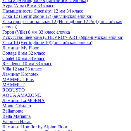
Елка 8 (Herringbone 8) (английская елочка)
Аура (Aura) 8 мм 33 класс
Насыщенность (Intensity) 12 мм 34 класс
Елка 12 (Herringbone 12) (английская елочка)
Елка профессиональная 12 (Herringbone 12 Pro) (английская
елочка)
Город (Ville) 8 мм 33 класс ёлочка
Искусство шеврона (CHEVRON ART) (французская ёлочка)
Елка 10 (Herringbone 10) (английская елочка)
Ламинат My Floor
Cottage 8 мм 32 класс
Chalet 10 мм 33 класс
Residence 10 мм 33 класс
Villa 12 мм 33 класс
Ламинат Kronotex
MAMMUT Plus
MAMMUT
ROBUSTO
AQUA AMAZONE
Ламинат La MOENA
Monte Cristallo
Bellamonte
Bella Marianna
Valoroso Hasan
Ламинат Homflor by Alpine Floor