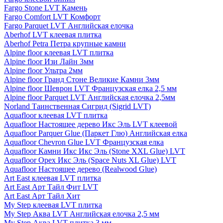
Fargo Stone LVT Камень
Fargo Comfort LVT Комфорт
Fargo Parquet LVT Английская елочка
Aberhof LVT клеевая плитка
Aberhof Petra Петра крупные камни
Alpine floor клеевая LVT плитка
Alpine floor Изи Лайн 3мм
Alpine floor Ультра 2мм
Alpine floor Гранд Стоне Великие Камни 3мм
Alpine floor Шеврон LVT Французская елка 2,5 мм
Alpine floor Parquet LVT Английская елочка 2,5мм
Norland Таинственная Сигрид (Sigrid LVT)
Aquafloor клеевая LVT плитка
Aquafloor Настоящее дерево Икс Эль LVT клеевой
Aquafloor Parquer Glue (Паркет Глю) Английская елка
Aquafloor Chevron Glue LVT Французская елка
Aquafloor Камни Икс Икс Эль (Stone XXL Glue) LVT
Aquafloor Орех Икс Эль (Space Nuts XL Glue) LVT
Aquafloor Настоящее дерево (Realwood Glue)
Art East клеевая LVT плитка
Art East Арт Тайл Фит LVT
Art East Арт Тайл Хит
My Step клеевая LVT плитка
My Step Аква LVT Английская елочка 2,5 мм
My Step Аква LVT плитка 3 мм