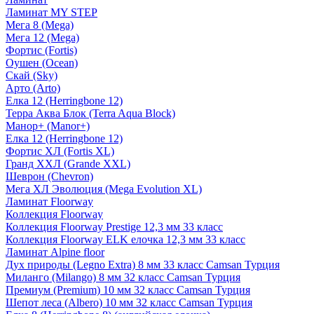
Ламинат MY STEP
Мега 8 (Mega)
Мега 12 (Mega)
Фортис (Fortis)
Оушен (Ocean)
Скай (Sky)
Арто (Arto)
Елка 12 (Herringbone 12)
Терра Аква Блок (Terra Aqua Block)
Манор+ (Manor+)
Елка 12 (Herringbone 12)
Фортис ХЛ (Fortis XL)
Гранд ХХЛ (Grande XXL)
Шеврон (Chevron)
Мега ХЛ Эволюция (Mega Evolution XL)
Ламинат Floorway
Коллекция Floorway
Коллекция Floorway Prestige 12,3 мм 33 класс
Коллекция Floorway ELK елочка 12,3 мм 33 класс
Ламинат Alpine floor
Дух природы (Legno Extra) 8 мм 33 класс Camsan Турция
Миланго (Milango) 8 мм 32 класс Camsan Турция
Премиум (Premium) 10 мм 32 класс Camsan Турция
Шепот леса (Albero) 10 мм 32 класс Camsan Турция