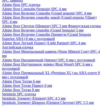
SPC ламинат
Alpine floor SPC плитка
Alpine floor Секвойя (Sequoia) SPC 4 мм
Alpine floor Величие Секвойи (Grand sequoia) SPC 4 мм
Alpine floor Величие секвойи дикой (Grand sequoia Village)
SPC 4 мм
Alpine floor Chevron (Шеврон) SPC 5 мм Французская елочка
Alpine floor Величие секвойи (Grand Sequoia) 5 мм
Alpine floor Величие Секвойи Премиум (Grand Sequoia
Superior ABA) 8 мм с подложкой
Alpine floor Легкий Паркет (Light Parquet) SPC 4 мм
Английская елочка
Alpine floor Минеральный камень (Stone Mineral Core) SPC 4
мм
Alpine floor Насыщенный (Intense) SPC 6 мм с подложкой
Alpine floor Натуральное дерево (Real Wood) SPC 6 мм с
подложкой
Alpine floor Премиальный XL (Premium XL) на ABA плите 8
мм с подложкой
Alpine Floor Титан 6 мм
Alpine floor Титан Паркет 6 мм
Alpine floor Титан 8 мм
Steinholz SPC плитка
Steinholz Элемент (Element) SPC 4,5 мм
Steinholz Элемент Шеврон (Element Chevron) SPC 5,5 мм