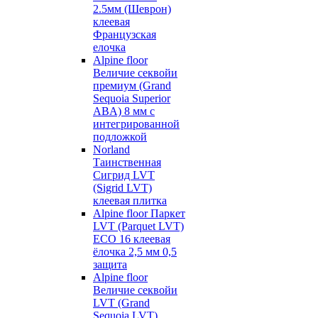
2.5мм (Шеврон)
клеевая
Французская
елочка
Alpine floor
Величие секвойи
премиум (Grand
Sequoia Superior
ABA) 8 мм с
интегрированной
подложкой
Norland
Таинственная
Сигрид LVT
(Sigrid LVT)
клеевая плитка
Alpine floor Паркет
LVT (Parquet LVT)
ECO 16 клеевая
ёлочка 2,5 мм 0,5
защита
Alpine floor
Величие секвойи
LVT (Grand
Sequoia LVT)