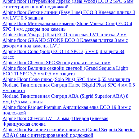
Alpine floor Натуральное дерево (Real Wood) ECO 2 SPC 6 мм
с интегрированной подложкой
Alpine floor Легкие линии (Easy Line) ECO 3 Клеевая плитка 3
мм LVT 0,5 защита
Alpine floor Минеральный камень (Stone Mineral Core) ECO 4
SPC 4 мм, декоры под камень
Alpine floor Ультра (Ultra) ECO 5 клеевая LVT плитка 2 мм
Alpine floor GRAND STONE ECO 8 Клеевая плитка 3 мм с
декорами под камень, LVT
Alpine floor Соло (Solo) ECO 14 SPC 3,5 мм 0,4 защита 34
класс
Alpine floor Chevron SPC Французская елочка 5 мм
Alpine floor Величие секвойи светлой (Grand Sequoia Light)
ECO 11 SPC 3,5 мм 0,5 мм защита
Alpine Floor Соло плюс (Solo Plus) SPC 4 мм 0,55 мм защита
Norland Таинственная Сигрид Плюс (Sigrid Plus) SPC 4 мм 0,5
мм защита
Norland Таинственная Сигрид АВА (Sigrid Superior ABA) 8
мм, 0,55 мм защита
Alpine floor Parquet Premium Английская елка ECO 19 8 мм с
подложкой
Alpine floor Chevron LVT 2.5мм (Шеврон) клеевая
Французская елочка
Alpine floor Величие секвойи премиум (Grand Sequoia Superior
ABA) 8 мм с интегрированной подложкой