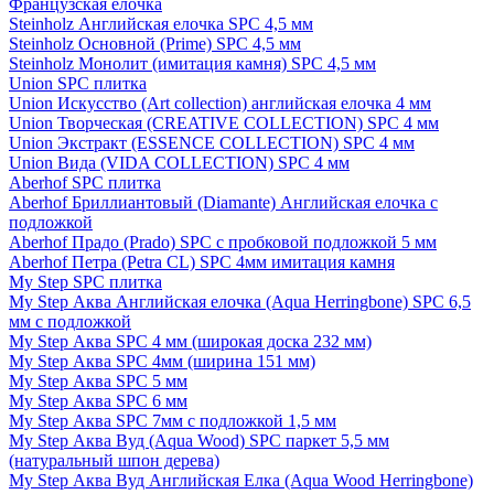
Французская елочка
Steinholz Английская елочка SPC 4,5 мм
Steinholz Основной (Prime) SPC 4,5 мм
Steinholz Монолит (имитация камня) SPC 4,5 мм
Union SPC плитка
Union Искусство (Art collection) английская елочка 4 мм
Union Творческая (CREATIVE COLLECTION) SPC 4 мм
Union Экстракт (ESSENCE COLLECTION) SPC 4 мм
Union Вида (VIDA COLLECTION) SPC 4 мм
Aberhof SPC плитка
Aberhof Бриллиантовый (Diamante) Английская елочка с
подложкой
Aberhof Прадо (Prado) SPC с пробковой подложкой 5 мм
Aberhof Петра (Petra CL) SPC 4мм имитация камня
My Step SPC плитка
My Step Аква Английская елочка (Aqua Herringbone) SPC 6,5
мм с подложкой
My Step Аква SPC 4 мм (широкая доска 232 мм)
My Step Аква SPC 4мм (ширина 151 мм)
My Step Аква SPC 5 мм
My Step Аква SPC 6 мм
My Step Аква SPC 7мм c подложкой 1,5 мм
My Step Аква Вуд (Aqua Wood) SPC паркет 5,5 мм
(натуральный шпон дерева)
My Step Аква Вуд Английская Елка (Aqua Wood Herringbone)