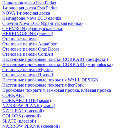
Паркетная доска Esta Parket
1-полосная доска Esta Parket
NOVA 1-полосная доска
Herringbone Nova ECO ёлочка
Chevron Nova ECO (французская ёлочка)
CHEVRON (французская ёлка)
HERRINGBONE (ёлочка)
Стеновые панели
Стеновые панели Aquafloor
Стеновые панели Orac Decor
Стеновые панели CorkArt
Настенные пробковые плитки CORKART (без фаски)
Настенные пробковые плитки CORKART (микрофаска)
Стеновые панели My step
Стеновые панели Hiwood
Настенные пробковые покрытия WALL DESIGN
Настенные пробковые покрытия iberCork
Пробковые покрытия, замковая пробка, клеевая пробка
CORKART
CORKART LITE (замок)
NARROW PLANK (замок)
NATURAL (клеевой)
COLORS (клеевой)
SLATE (клеевой)
NARROW PLANK (клеевой)