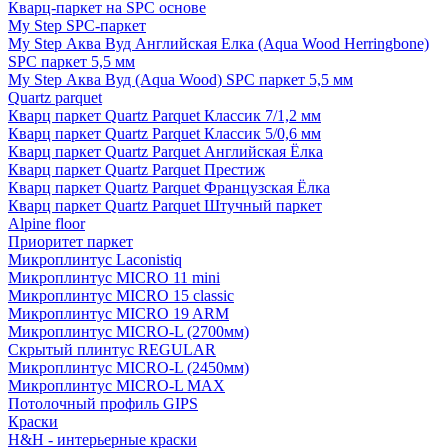
Кварц-паркет на SPC основе
My Step SPC-паркет
My Step Аква Вуд Английская Елка (Aqua Wood Herringbone)
SPC паркет 5,5 мм
My Step Аква Вуд (Aqua Wood) SPC паркет 5,5 мм
Quartz parquet
Кварц паркет Quartz Parquet Классик 7/1,2 мм
Кварц паркет Quartz Parquet Классик 5/0,6 мм
Кварц паркет Quartz Parquet Английская Ёлка
Кварц паркет Quartz Parquet Престиж
Кварц паркет Quartz Parquet Французская Ёлка
Кварц паркет Quartz Parquet Штучный паркет
Alpine floor
Приоритет паркет
Микроплинтус Laconistiq
Микроплинтус MICRO 11 mini
Микроплинтус MICRO 15 classic
Микроплинтус MICRO 19 ARM
Микроплинтус MICRO-L (2700мм)
Скрытый плинтус REGULAR
Микроплинтус MICRO-L (2450мм)
Микроплинтус MICRO-L MAX
Потолочный профиль GIPS
Краски
H&H - интерьерные краски