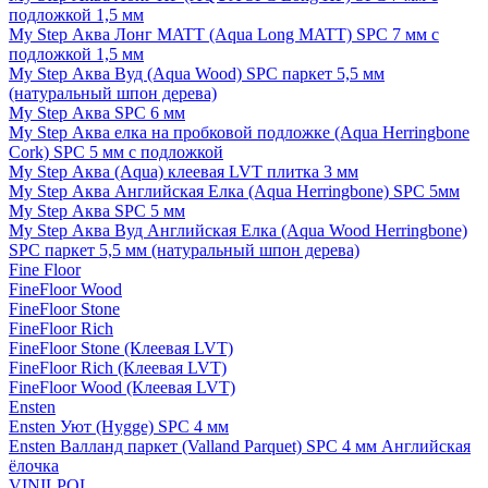
подложкой 1,5 мм
My Step Аква Лонг MATT (Aqua Long MATT) SPC 7 мм с
подложкой 1,5 мм
My Step Аква Вуд (Aqua Wood) SPC паркет 5,5 мм
(натуральный шпон дерева)
My Step Аква SPC 6 мм
My Step Аква елка на пробковой подложке (Aqua Herringbone
Cork) SPC 5 мм с подложкой
My Step Аква (Aqua) клеевая LVT плитка 3 мм
My Step Аква Английская Елка (Aqua Herringbone) SPC 5мм
My Step Аква SPC 5 мм
My Step Аква Вуд Английская Елка (Aqua Wood Herringbone)
SPC паркет 5,5 мм (натуральный шпон дерева)
Fine Floor
FineFloor Wood
FineFloor Stone
FineFloor Rich
FineFloor Stone (Клеевая LVT)
FineFloor Rich (Клеевая LVT)
FineFloor Wood (Клеевая LVT)
Ensten
Ensten Уют (Hygge) SPC 4 мм
Ensten Валланд паркет (Valland Parquet) SPC 4 мм Английская
ёлочка
VINILPOL