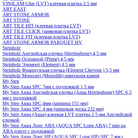
VINILAM Glue (LVT) клеевая плитка 2.5 мм
ART EAST
ART STONE ARMOR
ART STONE
ART TILE HIT (клеевая плитка LVT)
ART TILE CLICK (замковая плитка LVT)
ART TILE FIT (клеевая плитка LVT)
ART STONE ARMOR PARQUET HV
Steinholz
Steinholz Английская елочка (Herringbone) 4,5 мм
Steinholz Основной (Prime) 4,5 мм
Steinholz Элемент (Element) 4,5 мм
Steinholz Французская елочка (Element Chevron ) 5,5 мм
Steinholz Монолит (Monolith) имитация камня
My Step
My Step Аква SPC 7мм c подложкой 1,5 мм
My Step Аква Английская елочка (Aqua Herringbone) SPC 6,5
мм с подложкой
My Step Аква SPC 4мм (ширина 151 мм)
My Step Аква SPC 4 мм (широкая доска 232 мм)
My Step Аква (Aqua) клеевая LVT плитка 2,5 мм Английской
елочкой
My Step Аква Лонг АВА (AQUA SPC Long ABA) 7 mm на
ABA плите с подложкой
My Step Аква Лонг НР (AQUA SPC Long HP) SPC 7 мм с