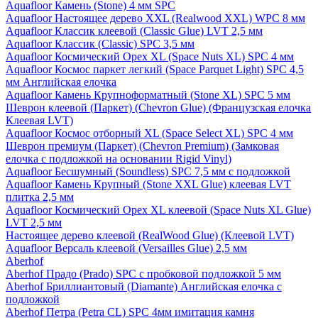
Aquafloor Камень (Stone) 4 мм SPC
Aquafloor Настоящее дерево XXL (Realwood XXL) WPC 8 мм
Aquafloor Классик клеевой (Classic Glue) LVT 2,5 мм
Aquafloor Классик (Classic) SPC 3,5 мм
Aquafloor Космический Орех XL (Space Nuts XL) SPC 4 мм
Aquafloor Космос паркет легкий (Space Parquet Light) SPC 4,5
мм Английская елочка
Aquafloor Камень Крупноформатный (Stone XL) SPC 5 мм
Шеврон клеевой (Паркет) (Chevron Glue) (Французская елочка
Клеевая LVT)
Aquafloor Космос отборный XL (Space Select XL) SPC 4 мм
Шеврон премиум (Паркет) (Chevron Premium) (Замковая
елочка с подложкой на основании Rigid Vinyl)
Aquafloor Бесшумный (Soundless) SPC 7,5 мм с подложкой
Aquafloor Камень Крупный (Stone XXL Glue) клеевая LVT
плитка 2,5 мм
Aquafloor Космический Орех XL клеевой (Space Nuts XL Glue)
LVT 2,5 мм
Настоящее дерево клеевой (RealWood Glue) (Клеевой LVT)
Aquafloor Версаль клеевой (Versailles Glue) 2,5 мм
Aberhof
Aberhof Прадо (Prado) SPC с пробковой подложкой 5 мм
Aberhof Бриллиантовый (Diamante) Английская елочка с
подложкой
Aberhof Петра (Petra CL) SPC 4мм имитация камня