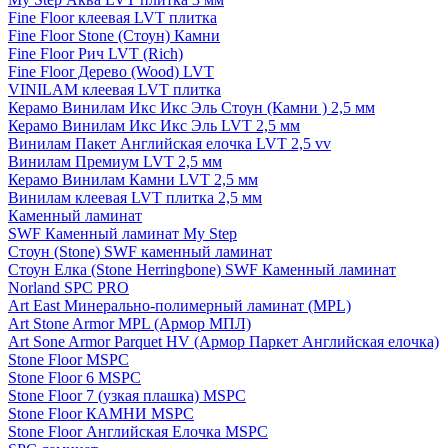
Fine Floor клеевая LVT плитка
Fine Floor Stone (Стоун) Камни
Fine Floor Рич LVT (Rich)
Fine Floor Дерево (Wood) LVT
VINILAM клеевая LVT плитка
Керамо Винилам Икс Икс Эль Стоун (Камни ) 2,5 мм
Керамо Винилам Икс Икс Эль LVT 2,5 мм
Винилам Пакет Английская елочка LVT 2,5 vv
Винилам Премиум LVT 2,5 мм
Керамо Винилам Камни LVT 2,5 мм
Винилам клеевая LVT плитка 2,5 мм
Каменный ламинат
SWF Каменный ламинат My Step
Стоун (Stone) SWF каменный ламинат
Стоун Елка (Stone Herringbone) SWF Каменный ламинат
Norland SPC PRO
Art East Минерально-полимерный ламинат (MPL)
Art Stone Armor MPL (Армор МПЛ)
Art Sone Armor Parquet HV (Армор Паркет Английская елочка)
Stone Floor MSPC
Stone Floor 6 MSPC
Stone Floor 7 (узкая плашка) MSPC
Stone Floor КАМНИ MSPC
Stone Floor Английская Елочка MSPC