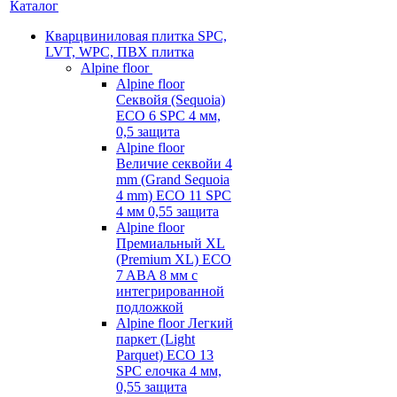
Каталог
Кварцвиниловая плитка SPC,
LVT, WPC, ПВХ плитка
Alpine floor
Alpine floor
Секвойя (Sequoia)
ECO 6 SPC 4 мм,
0,5 защита
Alpine floor
Величие секвойи 4
mm (Grand Sequoia
4 mm) ECO 11 SPC
4 мм 0,55 защита
Alpine floor
Премиальный XL
(Premium XL) ECO
7 ABA 8 мм с
интегрированной
подложкой
Alpine floor Легкий
паркет (Light
Parquet) ECO 13
SPC елочка 4 мм,
0,55 защита