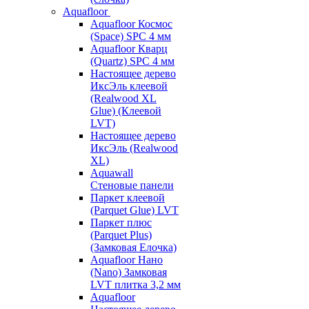
Aquafloor
Aquafloor Космос
(Space) SPC 4 мм
Aquafloor Кварц
(Quartz) SPC 4 мм
Настоящее дерево
ИксЭль клеевой
(Realwood XL
Glue) (Клеевой
LVT)
Настоящее дерево
ИксЭль (Realwood
XL)
Aquawall
Стеновые панели
Паркет клеевой
(Parquet Glue) LVT
Паркет плюс
(Parquet Plus)
(Замковая Елочка)
Aquafloor Нано
(Nano) Замковая
LVT плитка 3,2 мм
Aquafloor