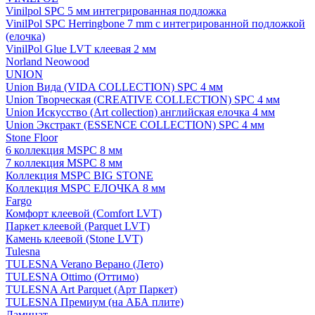
Vinilpol SPC 5 мм интегрированная подложка
VinilPol SPC Herringbone 7 mm с интегрированной подложкой
(елочка)
VinilPol Glue LVT клеевая 2 мм
Norland Neowood
UNION
Union Вида (VIDA COLLECTION) SPC 4 мм
Union Творческая (CREATIVE COLLECTION) SPC 4 мм
Union Искусство (Art collection) английская елочка 4 мм
Union Экстракт (ESSENCE COLLECTION) SPC 4 мм
Stone Floor
6 коллекция MSPC 8 мм
7 коллекция MSPC 8 мм
Коллекция MSPC BIG STONE
Коллекция MSPC ЕЛОЧКА 8 мм
Fargo
Комфорт клеевой (Comfort LVT)
Паркет клеевой (Parquet LVT)
Камень клеевой (Stone LVT)
Tulesna
TULESNA Verano Верано (Лето)
TULESNA Ottimo (Оттимо)
TULESNA Art Parquet (Арт Паркет)
TULESNA Премиум (на АБА плите)
Ламинат