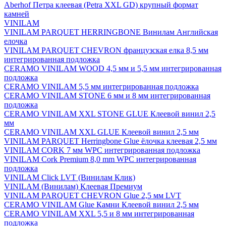
Aberhof Петра клеевая (Petra XXL GD) крупный формат
камней
VINILAM
VINILAM PARQUET HERRINGBONE Винилам Английская
елочка
VINILAM PARQUET CHEVRON французская елка 8,5 мм
интегрированная подложка
CERAMO VINILAM WOOD 4,5 мм и 5,5 мм интегрированная
подложка
CERAMO VINILAM 5,5 мм интегрированная подложка
CERAMO VINILAM STONE 6 мм и 8 мм интегрированная
подложка
CERAMO VINILAM XXL STONE GLUE Клеевой винил 2,5
мм
CERAMO VINILAM XXL GLUE Клеевой винил 2,5 мм
VINILAM PARQUET Herringbone Glue ёлочка клеевая 2,5 мм
VINILAM CORK 7 мм WPC интегрированная подложка
VINILAM Cork Premium 8,0 mm WPC интегрированная
подложка
VINILAM Click LVT (Винилам Клик)
VINILAM (Винилам) Клеевая Премиум
VINILAM PARQUET CHEVRON Glue 2,5 мм LVT
CERAMO VINILAM Glue Камни Клеевой винил 2,5 мм
CERAMO VINILAM XXL 5,5 и 8 мм интегрированная
подложка